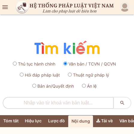

Thủ tục hành chính
Văn bản / TCVN / QCVN
Hỏi đáp pháp luật
Thuật ngữ pháp lý
Bản án/Quyết định
Án lệ

Tóm tắt
Hiệu lực
Lược đồ
Tải về
Văn bả
Nội dung