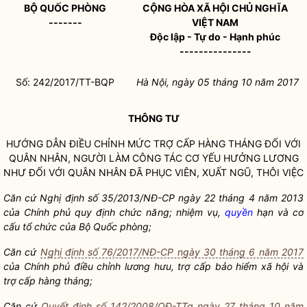
BỘ QUỐC PHÒNG
CỘNG HÒA XÃ HỘI CHỦ NGHĨA
-------
VIỆT NAM
Độc lập - Tự do - Hạnh phúc
---------------
Số: 242/2017/TT-BQP
Hà Nội
, ngày 05
tháng 10
năm 2017
THÔNG TƯ
HƯỚNG DẪN ĐIỀU CHỈNH MỨC TRỢ CẤP HÀNG THÁNG ĐỐI VỚI
QUÂN NHÂN, NGƯỜI LÀM
CÔNG TÁC
CƠ YẾU HƯỞNG LƯƠNG
NHƯ ĐỐI VỚI QUÂN NHÂN ĐÃ PHỤC VIÊN, XUẤT NGŨ, THÔI VIỆC
Căn cứ Nghị định số 35/2013/NĐ-CP ngày 22 tháng 4 năm 2013
của Chính phủ quy định chức nă
ng; nhiệm vụ,
quyền
hạn và cơ
cấu tổ chức của Bộ Quốc phò
ng;
Căn cứ
Nghị định số 76/2017/NĐ-CP ngày 30 tháng 6 năm 2017
của Chính phủ điều chỉnh lương hưu
, trợ cấp bảo hiểm xã hội và
trợ cấp hàng tháng;
Că
n cứ
Quyết định số 142/2008/QĐ-TTg ngày 27 tháng 10 năm