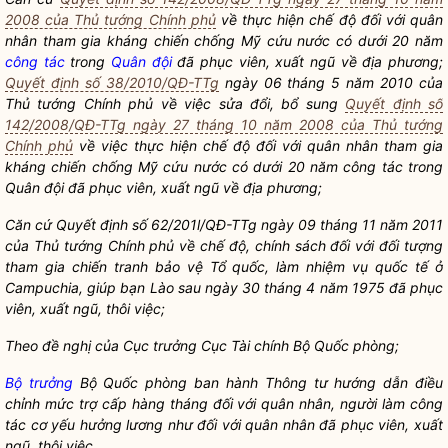
2008 của Thủ tướng Chính phủ
về thực hiện chế độ đối với quân
nhân tham gia khá
ng chiế
n chố
ng Mỹ cứu nước có dưới 20 năm
công tác
trong
Quân đội
đã phục viên, xuất ngũ
về địa phương;
Quyết định số 38/2010/QĐ-TTg
ngày 06 tháng 5 năm 2010 của
Thủ tướng Chính phủ về việc sửa đổi, bổ sung
Quyết định số
142/2008/QĐ-TTg ngày 27 tháng 10 năm 2008 của Thủ tướng
Chính phủ
về việc thực hiện chế độ đối với quân nhân tham gia
kháng chiến chống Mỹ cứu nước có dưới 20 năm
công tác
trong
Quân đội
đã phục viên, xuất ngũ
về địa phương;
Căn cứ Quyết định số 62/201l/QĐ-
TTg ngày 09 tháng 11 năm 2011
của Thủ tướng Chính phủ về chế độ, chính sách đố
i với đối tượng
tham gia chiến tranh bảo vệ Tổ
quốc, làm nhiệm vụ quốc tế ở
Campuchi
a, giúp bạn Lào sau ngày 30 tháng 4 năm 1975 đã phục
viên, xuất ngũ
, thôi việc;
Theo đề nghị của Cục trưởng Cục Tài chính Bộ Quốc phòng;
Bộ trưởng
Bộ Quốc phòng ban hành Thông tư hướng dẫn điều
chỉnh mức trợ cấp hàng tháng đối với quân nhân, người làm
công
tác
cơ yếu hưởng lương như đối với quân nhân đã phục viên, xuất
ngũ
, thôi việc.