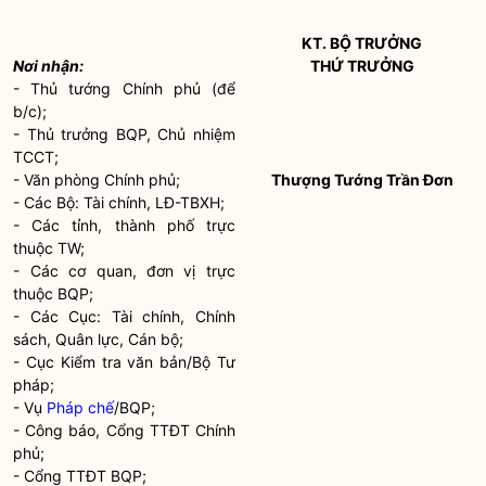
KT.
BỘ TRƯỞNG
Nơi nhận:
THỨ TRƯỞNG
- Thủ tướng Chính phủ (để
b/c);
- Thủ trưởng BQP, Chủ nhiệm
TCCT;
- Văn phòng Chính phủ;
Thượng Tướng Trần Đơn
- Các Bộ: Tài chính, LĐ-TBXH;
- Các tỉnh, thành phố trực
thuộc TW;
- Các cơ quan, đơn vị trực
thuộc BQP;
- Các Cục: Tài chính, Chính
sách, Quân lực, Cán bộ;
- Cục Kiểm tra văn bản/Bộ Tư
pháp;
- Vụ
Pháp chế
/BQP;
- Công báo, Cổng TTĐT Chính
phủ;
- Cổng TTĐT BQP;