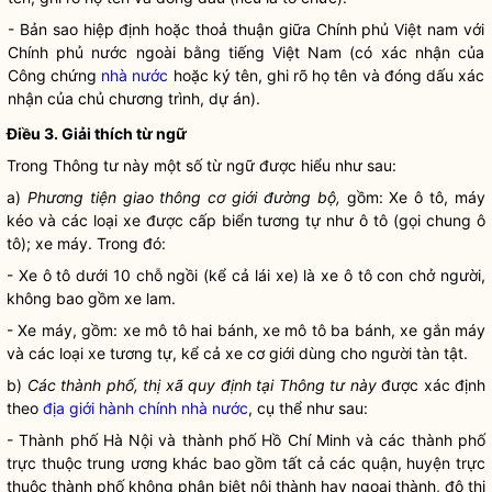
- Bản sao hiệp định hoặc thoả thuận giữa Chính phủ Việt nam với
Chính phủ nước ngoài bằng tiếng Việt Nam (có xác nhận của
Công chứng
nhà nước
hoặc ký tên, ghi rõ họ tên và đóng dấu xác
nhận của chủ chương trình, dự án).
Điều 3. Giải thích từ ngữ
Trong Thông tư này một số từ ngữ được hiểu như sau:
a)
Phương tiện giao thông cơ giới đường bộ,
gồm: Xe ô tô, máy
kéo và các loại xe được cấp biển tương tự như ô tô (gọi chung ô
tô); xe máy. Trong đó:
- Xe ô tô dưới 10 chỗ ngồi (kể cả lái xe) là xe ô tô con chở người,
không bao gồm xe lam.
- Xe máy, gồm: xe mô tô hai bánh, xe mô tô ba bánh, xe gắn máy
và các loại xe tương tự, kể cả xe cơ giới dùng cho người tàn tật.
b)
Các thành phố, thị xã quy định tại Thông tư này
được xác định
theo
địa giới hành chính
nhà nước
, cụ thể như sau:
- Thành phố Hà Nội và thành phố Hồ Chí Minh và các thành phố
trực thuộc trung ương khác bao gồm tất cả các quận, huyện trực
thuộc thành phố không phân biệt nội thành hay ngoại thành, đô thị