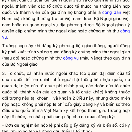
ngoài, thành viên các tổ chức quốc tế thuộc hệ thống Liên hợp
quốc và thành viên của gia đình họ không phải là
công dân
Việt
Nam hoặc không thường trú tại Việt nam được Bộ Ngoại giao Việt
nam hoặc cơ quan ngoại vụ địa phương được Bộ Ngoại giao uỷ
quyền
cấp chứng minh thư ngoại giao hoặc chứng minh thư
công
vụ
.
Trường hợp này khi đăng ký phương tiện giao thông, người đăng
ký phải xuất trình với cơ quan đăng ký chứng minh thư ngoại giao
(màu đỏ) hoặc chứng minh thư
công vụ
(màu vàng) theo quy định
của Bộ Ngoại giao.
3. Tổ chức, cá nhân nước ngoài khác (cơ quan đại diện của tổ
chức quốc tế liên chính phủ ngoài hệ thống liên hợp quốc, cơ
quan đại diện của tổ chức phi chính phủ, các đoàn của tổ chức
quốc tế, thành viên của cơ quan và tổ chức khác) không thuộc
đối tượng nêu tại khoản 1 và khoản 2 Điều này, nhưng được miễn
nộp hoặc không phải nộp lệ phí cấp giấy đăng ký và biển số theo
điều ước quốc tế mà Việt Nam ký kết hoặc tham gia. Trường hợp
này tổ chức, cá nhân phải cung cấp cho cơ quan đăng ký:
- Đơn đề nghị miễn nộp lệ phí cấp giấy đăng ký và biển số, có ký
tên, ghi rõ họ tên và đóng dấu (nếu là tổ chức).