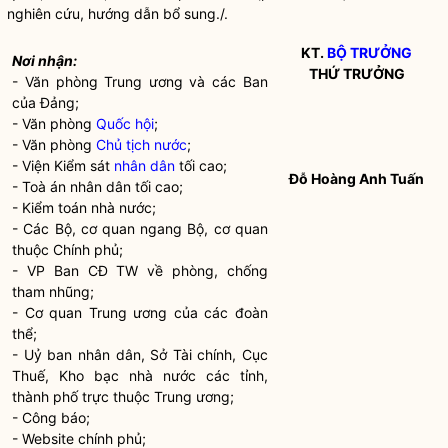
nghiên cứu, hướng dẫn bổ sung./.
KT.
BỘ TRƯỞNG
Nơi nhận:
THỨ TRƯỞNG
- Văn phòng Trung ương và các Ban
của Đảng;
- Văn phòng
Quốc hội
;
- Văn phòng
Chủ tịch nước
;
- Viện Kiểm sát
nhân dân
tối cao;
Đỗ Hoàng Anh Tuấn
- Toà án
nhân dân
tối cao;
- Kiểm toán
nhà nước
;
- Các Bộ, cơ quan ngang Bộ, cơ quan
thuộc Chính phủ;
- VP Ban CĐ TW về phòng, chống
tham nhũng;
- Cơ quan Trung ương của các đoàn
thể;
- Uỷ ban
nhân dân
, Sở Tài chính, Cục
Thuế, Kho bạc
nhà nước
các tỉnh,
thành phố trực thuộc Trung ương;
- Công báo;
- Website chính phủ;