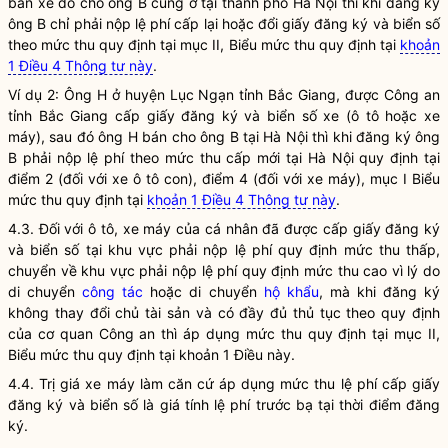
bán xe đó cho ông B cũng ở tại thành phố Hà Nội thì khi đăng ký
ông B chỉ phải nộp lệ phí cấp lại hoặc đổi giấy đăng ký và biển số
theo mức thu quy định tại mục II, Biểu mức thu quy định tại
khoản
1 Điều 4 Thông tư này
.
Ví dụ 2: Ông H ở huyện Lục Ngạn tỉnh Bắc Giang, được Công an
tỉnh Bắc Giang cấp giấy đăng ký và biển số xe (ô tô hoặc xe
máy), sau đó ông H bán cho ông B tại Hà Nội thì khi đăng ký ông
B phải nộp lệ phí theo mức thu cấp mới tại Hà Nội quy định tại
điểm 2 (đối với xe ô tô con), điểm 4 (đối với xe máy), mục I Biểu
mức thu quy định tại
khoản 1 Điều 4 Thông tư này
.
4.3. Đối với ô tô, xe máy của cá nhân đã được cấp giấy đăng ký
và biển số tại khu vực phải nộp lệ phí quy định mức thu thấp,
chuyển về khu vực phải nộp lệ phí quy định mức thu cao vì lý do
di chuyển
công tác
hoặc di chuyển
hộ khẩu
, mà khi đăng ký
không thay đổi chủ tài sản và có đầy đủ thủ tục theo quy định
của cơ quan Công an thì áp dụng mức thu quy định tại mục II,
Biểu mức thu quy định tại khoản 1 Điều này.
4.4. Trị giá xe máy làm căn cứ áp dụng mức thu lệ phí cấp giấy
đăng ký và biển số là giá tính lệ phí trước bạ tại thời điểm đăng
ký.