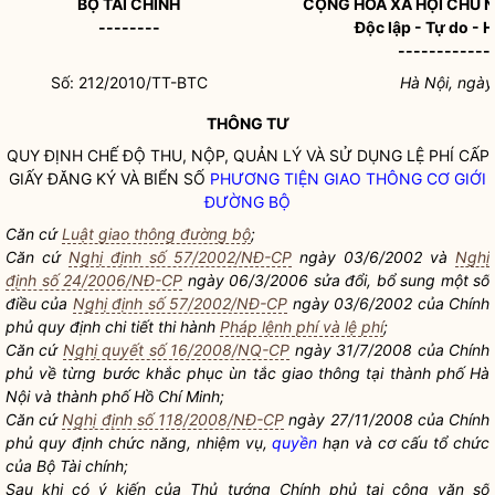
BỘ TÀI CHÍNH
CỘNG HÒA XÃ HỘI CHỦ 
--------
Độc lập - Tự do - 
------------
Số: 212/2010/TT-BTC
Hà Nội, ngày
THÔNG TƯ
QUY ĐỊNH CHẾ ĐỘ THU, NỘP, QUẢN LÝ VÀ SỬ DỤNG LỆ PHÍ CẤP
GIẤY ĐĂNG KÝ VÀ BIỂN SỐ
PHƯƠNG TIỆN GIAO THÔNG CƠ GIỚI
ĐƯỜNG BỘ
Căn cứ
Luật giao thông đường bộ
;
Căn cứ
Nghị định số 57/2002/NĐ-CP
ngày 03/6/2002 và
Nghị
định số 24/2006/NĐ-CP
ngày 06/3/2006 sửa đổi, bổ sung một số
điều của
Nghị định số 57/2002/NĐ-CP
ngày 03/6/2002 của Chính
phủ quy định chi tiết thi hành
Pháp lệnh phí và lệ phí
;
Căn cứ
Nghị quyết số 16/2008/NQ-CP
ngày 31/7/2008 của Chính
phủ về từng bước khắc phục ùn tắc giao thông tại thành phố Hà
Nội và thành phố Hồ Chí Minh;
Căn cứ
Nghị định số 118/2008/NĐ-CP
ngày 27/11/2008 của Chính
phủ quy định chức năng, nhiệm vụ,
quyền
hạn và cơ cấu tổ chức
của Bộ Tài chính;
Sau khi có ý kiến của Thủ tướng Chính phủ tại công văn số