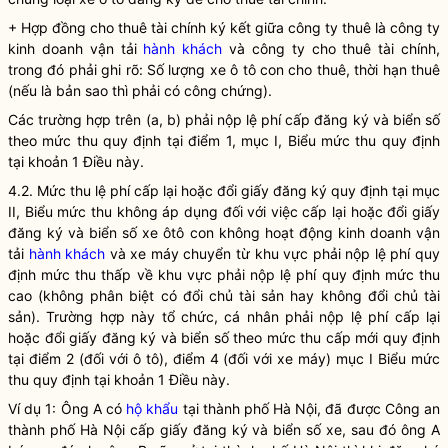
+ Hợp đồng cho thuê tài chính ký kết giữa công ty thuê là công ty
kinh doanh vận tải
hành khách
và công ty cho thuê tài chính,
trong đó phải ghi rõ: Số lượng xe ô tô con cho thuê, thời hạn thuê
(nếu là bản sao thì phải có công chứng).
Các trường hợp trên (a, b) phải nộp lệ phí cấp đăng ký và biển số
theo mức thu quy định tại điểm 1, mục I, Biểu mức thu quy định
tại khoản 1 Điều này.
4.2. Mức thu lệ phí cấp lại hoặc đổi giấy đăng ký quy định tại mục
II, Biểu mức thu không áp dụng đối với việc cấp lại hoặc đổi giấy
đăng ký và biển số xe ôtô con không hoạt động kinh doanh vận
tải
hành khách
và xe máy chuyển từ khu vực phải nộp lệ phí quy
định mức thu thấp về khu vực phải nộp lệ phí quy định mức thu
cao (không phân biệt có đổi chủ tài sản hay không đổi chủ tài
sản). Trường hợp này tổ chức, cá nhân phải nộp lệ phí cấp lại
hoặc đổi giấy đăng ký và biển số theo mức thu cấp mới quy định
tại điểm 2 (đối với ô tô), điểm 4 (đối với xe máy) mục I Biểu mức
thu quy định tại khoản 1 Điều này.
Ví dụ 1: Ông A có
hộ khẩu
tại thành phố Hà Nội, đã được Công an
thành phố Hà Nội cấp giấy đăng ký và biển số xe, sau đó ông A