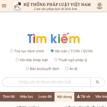

Thủ tục hành chính
Văn bản / TCVN / QCVN
Hỏi đáp pháp luật
Thuật ngữ pháp lý
Bản án/Quyết định
Án lệ

Tóm tắt
Hiệu lực
Lược đồ
Tải về
Văn bả
Nội dung