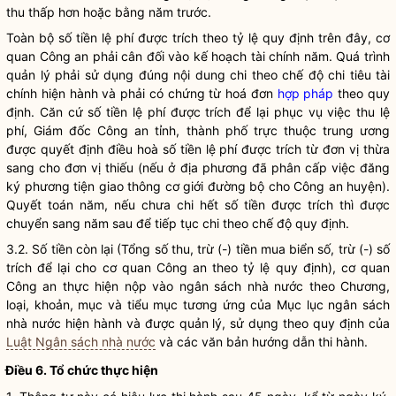
thu thấp hơn hoặc bằng năm trước.
Toàn bộ số tiền lệ phí được trích theo tỷ lệ quy định trên đây, cơ
quan Công an phải cân đối vào kế hoạch tài chính năm. Quá trình
quản lý phải sử dụng đúng nội dung chi theo chế độ chi tiêu tài
chính hiện hành và phải có chứng từ hoá đơn
hợp pháp
theo quy
định. Căn cứ số tiền lệ phí được trích để lại phục vụ việc thu lệ
phí, Giám đốc Công an tỉnh, thành phố trực thuộc trung ương
được quyết định điều hoà số tiền lệ phí được trích từ đơn vị thừa
sang cho đơn vị thiếu (nếu ở địa phương đã phân cấp việc đăng
ký
phương tiện giao thông cơ giới đường bộ
cho Công an huyện).
Quyết toán năm, nếu chưa chi hết số tiền được trích thì được
chuyển sang năm sau để tiếp tục chi theo chế độ quy định.
3.2. Số tiền còn lại (Tổng số thu, trừ (-) tiền mua biển số, trừ (-) số
trích để lại cho cơ quan Công an theo tỷ lệ quy định), cơ quan
Công an thực hiện nộp vào ngân sách
nhà nước
theo Chương,
loại, khoản, mục và tiểu mục tương ứng của Mục lục ngân sách
nhà nước
hiện hành và được quản lý, sử dụng theo quy định của
Luật Ngân sách nhà nước
và các văn bản hướng dẫn thi hành.
Điều 6. Tổ chức thực hiện