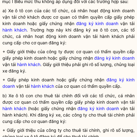
mục I Biểu mức thu không áp dụng đối với các trường hợp sau:
a) Xe ô tô con của các tổ chức, cá nhân hoạt động kinh doanh
vận tải chở khách được cơ quan có thẩm
quyền
cấp giấy phép
kinh doanh hoặc giấy chứng nhận
đăng ký kinh doanh
vận tải
hành khách
. Trường hợp này khi đăng ký xe ô tô con, các tổ
chức, cá nhân hoạt động kinh doanh vận tải
hành khách
phải
cung cấp cho cơ quan đăng ký:
+ Giấy giới thiệu của công ty được cơ quan có thẩm
quyền
cấp
giấy phép kinh doanh hoặc giấy chứng nhận
đăng ký kinh doanh
vận tải
hành khách
. Giấy giới thiệu phải ghi rõ số lượng, chủng loại
xe đăng ký.
+ Giấy phép kinh doanh hoặc giấy chứng nhận
đăng ký kinh
doanh
vận tải
hành khách
của cơ quan có thẩm
quyền
cấp.
b) Xe ô tô con cho thuê tài chính đối với các tổ chức, cá nhân
được cơ quan có thẩm
quyền
cấp giấy phép kinh doanh vận tải
hành khách
(hoặc giấy chứng nhận
đăng ký kinh doanh
vận tải
hành khách
). Khi đăng ký xe, các công ty cho thuê tài chính phải
cung cấp cho cơ quan đăng ký:
+ Giấy giới thiệu của công ty cho thuê tài chính, ghi rõ số lượng,
chủng loại xe ô tô đăng ký để cho thuê tài chính.