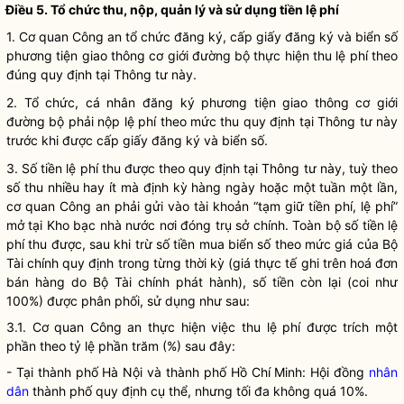
Điều 5. Tổ chức thu, nộp, quản lý và sử dụng tiền lệ phí
1. Cơ quan Công an tổ chức đăng ký, cấp giấy đăng ký và biển số
phương tiện giao thông cơ giới đường bộ
thực hiện thu lệ phí theo
đúng quy định tại Thông tư này.
2. Tổ chức, cá nhân đăng ký
phương tiện giao thông cơ giới
đường bộ
phải nộp lệ phí theo mức thu quy định tại Thông tư này
trước khi được cấp giấy đăng ký và biển số.
3. Số tiền lệ phí thu được theo quy định tại Thông tư này, tuỳ theo
số thu nhiều hay ít mà định kỳ hàng ngày hoặc một tuần một lần,
cơ quan Công an phải gửi vào tài khoản “tạm giữ tiền phí, lệ phí”
mở tại Kho bạc
nhà nước
nơi đóng trụ sở chính. Toàn bộ số tiền lệ
phí thu được, sau khi trừ số tiền mua biển số theo mức giá của Bộ
Tài chính quy định trong từng thời kỳ (giá thực tế ghi trên hoá đơn
bán hàng do Bộ Tài chính phát hành), số tiền còn lại (coi như
100%) được phân phối, sử dụng như sau:
3.1. Cơ quan Công an thực hiện việc thu lệ phí được trích một
phần theo tỷ lệ phần trăm (%) sau đây:
- Tại thành phố Hà Nội và thành phố Hồ Chí Minh: Hội đồng
nhân
dân
thành phố quy định cụ thể, nhưng tối đa không quá 10%.