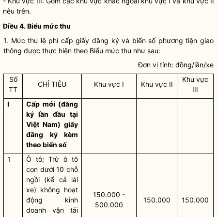
- Khu vực III: Gồm các khu vực khác ngoài khu vực I và khu vực II
nêu trên.
Điều 4. Biểu mức thu
1. Mức thu lệ phí cấp giấy đăng ký và biển số phương tiện giao
thông được thực hiện theo Biểu mức thu như sau:
Đơn vị tính: đồng/lần/xe
Số
Khu vực
CHỈ TIÊU
Khu vực I
Khu vực II
TT
III
I
Cấp mới (đăng
ký lần đầu tại
Việt Nam) giấy
đăng ký kèm
theo biển số
1
Ô tô; Trừ ô tô
con dưới 10 chỗ
ngồi (kể cả lái
xe) không hoạt
150.000 -
động kinh
150.000
150.000
500.000
doanh vận tải