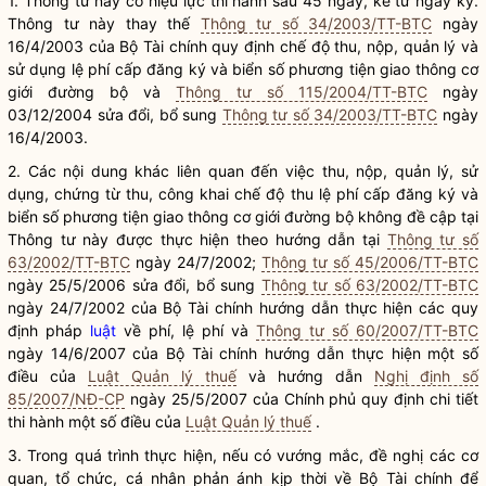
1. Thông tư này có hiệu lực thi hành sau 45 ngày, kể từ ngày ký.
Thông tư này thay thế
Thông tư số 34/2003/TT-BTC
ngày
16/4/2003 của Bộ Tài chính quy định chế độ thu, nộp, quản lý và
sử dụng lệ phí cấp đăng ký và biển số
phương tiện giao thông cơ
giới đường bộ
và
Thông tư số 115/2004/TT-BTC
ngày
03/12/2004 sửa đổi, bổ sung
Thông tư số 34/2003/TT-BTC
ngày
16/4/2003.
2. Các nội dung khác liên quan đến việc thu, nộp, quản lý, sử
dụng, chứng từ thu, công khai chế độ thu lệ phí cấp đăng ký và
biển số
phương tiện giao thông cơ giới đường bộ
không đề cập tại
Thông tư này được thực hiện theo hướng dẫn tại
Thông tư số
63/2002/TT-BTC
ngày 24/7/2002;
Thông tư số 45/2006/TT-BTC
ngày 25/5/2006 sửa đổi, bổ sung
Thông tư số 63/2002/TT-BTC
ngày 24/7/2002 của Bộ Tài chính hướng dẫn thực hiện các quy
định pháp
luật
về phí, lệ phí và
Thông tư số 60/2007/TT-BTC
ngày 14/6/2007 của Bộ Tài chính hướng dẫn thực hiện một số
điều của
Luật Quản lý thuế
và hướng dẫn
Nghị định số
85/2007/NĐ-CP
ngày 25/5/2007 của Chính phủ quy định chi tiết
thi hành một số điều của
Luật Quản lý thuế
.
3. Trong quá trình thực hiện, nếu có vướng mắc, đề nghị các cơ
quan, tổ chức, cá nhân phản ánh kịp thời về Bộ Tài chính để