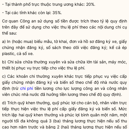
- Tại thành phố trực thuộc trung ương khác: 20%.
- Tại các tỉnh khác còn lại: 35%.
Cơ quan Công an sử dụng số tiền được trích theo tỷ lệ quy định
trên đây để sử dụng cho việc thu lệ phí theo các nội dung chi cụ
thể sau:
a) In (hoặc mua) biểu mẫu, tờ khai, đơn và hồ sơ đăng ký xe, giấy
chứng nhận đăng ký, sổ sách theo dõi việc đăng ký; kể cả ép
plastic, cà số xe.
b) Chi sửa chữa thường xuyên và sửa chữa lớn tài sản, máy móc,
thiết bị phục vụ trực tiếp cho việc thu lệ phí.
c) Các khoản chi thường xuyên khác trực tiếp phục vụ việc cấp
giấy chứng nhận đăng ký và biển số theo chế độ
nhà nước
quy
định (trừ
chi phí
tiền lương cho lực lượng công an và công nhân
viên chức
nhà nước
đã hưởng tiền lương theo chế độ quy định).
d) Trích quỹ khen thưởng, quỹ phúc lợi cho cán bộ, nhân viên trực
tiếp thực hiện việc thu lệ phí cấp giấy đăng ký và biển số. Mức
trích lập hai quỹ khen thưởng và phúc lợi bình quân một năm, một
người tối đa không quá 3 (ba) tháng lương thực hiện nếu số thu
cao hơn năm trước và bằng 2 (hai) tháng lương thực hiện nếu số