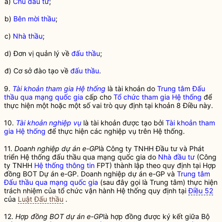
a)
Chủ đầu tư
;
b)
Bên mời thầu
;
c)
Nhà thầu
;
d) Đơn vị quản lý về
đấu thầu
;
đ) Cơ sở đào tạo về
đấu thầu
.
9.
Tài khoản tham gia Hệ thống
là tài khoản
do
Trung tâm Đấu
thầu qua mạng quốc gia
cấp cho
Tổ chức tham gia Hệ thống
để
thực hiện một hoặc một số vai trò quy định tại khoản 8 Điều này.
10.
Tài khoản nghiệp vụ
là tài khoản được tạo bởi
Tài khoản tham
gia Hệ thống
để thực hiện các nghiệp vụ trên Hệ thống.
11.
Doanh nghiệp dự án e-GP
là Công ty TNHH Đầu tư và Phát
triển Hệ thống đấu thầu qua mạng quốc gia do
Nhà đầu tư
(Công
ty TNHH
Hệ thống thông tin
FPT) thành lập theo quy định tại Hợp
đồng BOT Dự án e-GP. Doanh nghiệp dự án e-GP và
Trung tâm
Đấu thầu qua mạng quốc gia
(sau đây gọi là Trung tâm) thực hiện
trách nhiệm của tổ chức vận hành Hệ thống quy định tại
Điều 52
của
Luật Đấu thầu
.
12.
Hợp đồng BOT dự án e-GP
là hợp đồng được ký kết giữa Bộ