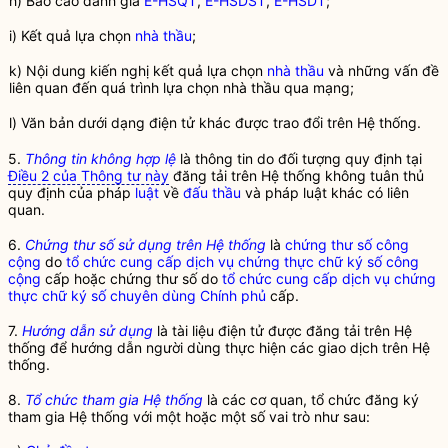
h) Báo cáo đánh giá
E-HSQT
,
E-HSDST
,
E-HSDT
;
i) Kết quả lựa chọn
nhà thầu
;
k) Nội dung kiến nghị kết quả lựa chọn
nhà thầu
và những vấn đề
liên quan đến quá trình lựa chọn
nhà thầu
qua mạng;
l) Văn bản dưới dạng điện tử khác được trao đổi trên Hệ thống.
5.
Thông tin không hợp lệ
là thông tin do đối tượng quy định tại
Điều 2 của Thông tư này
đăng tải trên Hệ thống không tuân thủ
quy định của pháp
luật
về
đấu thầu
và pháp
luật
khác có liên
quan.
6.
Chứng thư số sử dụng trên Hệ thống
là
chứng thư số công
cộng
do
tổ chức cung cấp dịch vụ chứng thực chữ ký số công
cộng
cấp hoặc chứng thư số do
tổ chức cung cấp dịch vụ chứng
thực chữ ký số chuyên dùng Chính phủ
cấp.
7.
Hướng dẫn sử dụng
là tài liệu điện tử được đăng tải trên Hệ
thống để hướng dẫn người dùng thực hiện các giao dịch trên Hệ
thống.
8.
Tổ chức tham gia Hệ thống
là các cơ quan, tổ chức đăng ký
tham gia Hệ thống với một hoặc một số vai trò như sau: