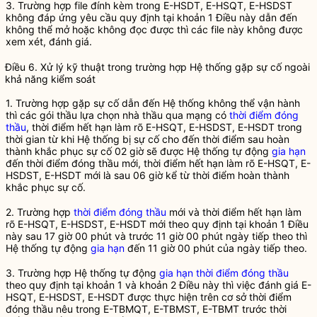
3. Trường hợp file đính kèm trong
E-HSDT
,
E-HSQT
,
E-HSDST
không đáp ứng yêu cầu quy định tại khoản 1 Điều này dẫn đến
không thể mở hoặc không đọc được thì các file này không được
xem xét, đánh giá.
Điều 6. Xử lý kỹ thuật trong trường hợp Hệ thống gặp sự cố ngoài
khả năng kiểm soát
1. Trường hợp gặp sự cố dẫn đến Hệ thống không thể vận hành
thì các
gói thầu
lựa chọn
nhà thầu
qua mạng có
thời điểm đóng
thầu
, thời điểm hết hạn làm rõ
E-HSQT
,
E-HSDST
,
E-HSDT
trong
thời gian từ khi Hệ thống bị sự cố cho đến thời điểm sau hoàn
thành khắc phục sự cố 02 giờ sẽ được Hệ thống tự động
gia hạn
đến
thời điểm đóng thầu
mới, thời điểm hết hạn làm rõ
E-HSQT
,
E-
HSDST
,
E-HSDT
mới là sau 06 giờ kể từ thời điểm hoàn thành
khắc phục sự cố.
2. Trường hợp
thời điểm đóng thầu
mới và thời điểm hết hạn làm
rõ
E-HSQT
,
E-HSDST
,
E-HSDT
mới theo quy định tại khoản 1 Điều
này sau 17 giờ 00 phút và trước 11 giờ 00 phút ngày tiếp theo thì
Hệ thống tự động
gia hạn
đến 11 giờ 00 phút của ngày tiếp theo.
3. Trường hợp Hệ thống tự động
gia hạn
thời điểm đóng thầu
theo quy định tại khoản 1 và khoản 2 Điều này thì việc đánh giá
E-
HSQT
,
E-HSDST
,
E-HSDT
được thực hiện trên cơ sở
thời điểm
đóng thầu
nêu trong
E-TBMQT
,
E-TBMST
,
E-TBMT
trước thời