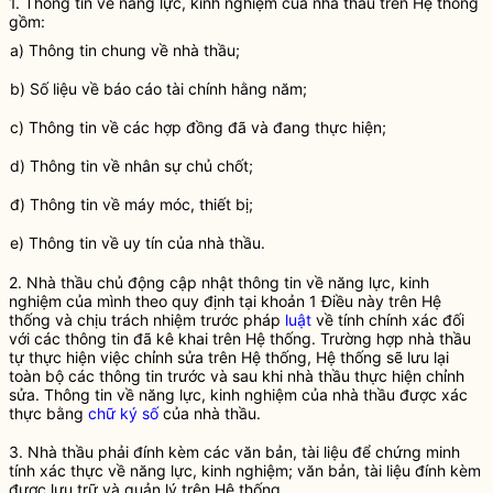
1. Thông tin về năng lực, kinh nghiệm của
nhà thầu
trên Hệ thống
gồm:
a) Thông tin chung về
nhà thầu
;
b) Số liệu về báo cáo tài chính hằng năm;
c) Thông tin về các hợp đồng đã và đang thực hiện;
d) Thông tin về nhân sự chủ chốt;
đ) Thông tin về máy móc, thiết bị;
e) Thông tin về uy tín của
nhà thầu
.
2.
Nhà thầu
chủ động cập nhật thông tin về năng lực, kinh
nghiệm của mình theo quy định tại khoản 1 Điều này trên Hệ
thống và chịu trách nhiệm trước pháp
luật
về tính chính xác đối
với các thông tin đã kê khai trên Hệ thống. Trường hợp
nhà thầu
tự thực hiện việc chỉnh sửa trên Hệ thống, Hệ thống sẽ lưu lại
toàn bộ các thông tin trước và sau khi
nhà thầu
thực hiện chỉnh
sửa. Thông tin về năng lực, kinh nghiệm của
nhà thầu
được xác
thực bằng
chữ ký số
của
nhà thầu
.
3.
Nhà thầu
phải đính kèm các văn bản, tài liệu để chứng minh
tính xác thực về năng lực, kinh nghiệm; văn bản, tài liệu đính kèm
được lưu trữ và quản lý trên Hệ thống.