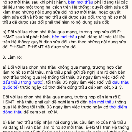
hồ sơ mời thầu
sau khi phát hành,
bên mời thầu
phải đăng tải các
tài liệu theo một trong hai cách trên Hệ thống: quyết định sửa đổi
kèm theo những nội dung sửa đổi
hồ sơ mời thầu
; hoặc quyết
định sửa đổi và
hồ sơ mời thầu
đã được sửa đổi, trong
hồ sơ mời
thầu
đã được sửa đổi phải thể hiện rõ nội dung sửa đổi;
b) Đối với lựa chọn
nhà thầu
qua mạng, trường hợp sửa đổi
E-
HSMT
sau khi phát hành,
bên mời thầu
phải đăng tải các tài liệu
trên Hệ thống: quyết định sửa đổi kèm theo những nội dung sửa
đổi
E-HSMT
;
E-HSMT
đã được sửa đổi.
3. Làm rõ:
a) Đối với lựa chọn
nhà thầu
không qua mạng, trường hợp cần
làm rõ
hồ sơ mời thầu
,
nhà thầu
phải gửi đề nghị làm rõ đến
bên
mời thầu
thông qua Hệ thống tối thiểu 03 ngày làm việc (đối với
đấu thầu trong nước
), tối thiểu 05 ngày làm việc (đối với
đấu thầu
quốc tế
) trước ngày có
thời điểm đóng thầu
để xem xét, xử lý.
Đối với lựa chọn
nhà thầu
qua mạng, trường hợp cần làm rõ
E-
HSMT
,
nhà thầu
phải gửi đề nghị làm rõ đến
bên mời thầu
thông
qua Hệ thống tối thiểu 03 ngày làm việc trước ngày có
thời điểm
đóng thầu
để xem xét, xử lý.
b)
Bên mời thầu
tiếp nhận nội dung yêu cầu làm rõ của
nhà thầu
và đăng tải văn bản làm rõ
hồ sơ mời thầu
,
E-HSMT
trên Hệ thống