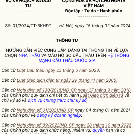
BỘ KẾ HOẠCH VÀ ĐẦU
CỘNG HÒA XÃ HỘI CHỦ NGHĨA
TƯ
VIỆT NAM
--------
Độc lập - Tự do - Hạnh phúc
---------------
Số: 01/2024/TT-BKHĐT
Hà Nội, ngày 15 tháng 02 năm 2024
THÔNG TƯ
HƯỚNG DẪN VIỆC CUNG CẤP, ĐĂNG TẢI THÔNG TIN VỀ LỰA
CHỌN
NHÀ THẦU
VÀ MẪU HỒ SƠ ĐẤU THẦU TRÊN
HỆ THỐNG
MẠNG ĐẤU THẦU QUỐC GIA
Căn cứ
Luật Đấu thầu ngày 23 tháng 6 năm 2023
;
Căn cứ
Luật Giao dịch điện tử ngày 29 tháng 11 năm 2005
;
Căn cứ
Nghị định số 130/2018/NĐ-CP ngày 27 tháng 9 năm 2018
của Chính phủ quy định chi tiết thi hành
Luật Giao dịch điện tử
về
chữ ký số và
dịch vụ chứng thực chữ ký số
;
Căn cứ
Nghị định số 01/2021/NĐ-CP
ngày 04 tháng 01 năm 2021
của Chính phủ về
đăng ký doanh nghiệp
;
Căn cứ
Nghị định số 89/2022/NĐ-CP ngày 28 tháng 10 năm 2022
của Chính phủ quy định chức năng, nhiệm vụ,
quyền
hạn và cơ