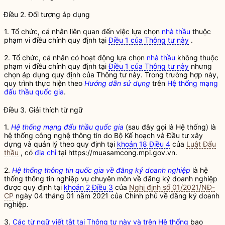
Điều 2. Đối tượng áp dụng
1. Tổ chức, cá nhân liên quan đến việc lựa chọn
nhà thầu
thuộc
phạm vi điều chỉnh quy định tại
Điều 1 của Thông tư này
.
2. Tổ chức, cá nhân có hoạt động lựa chọn
nhà thầu
không thuộc
phạm vi điều chỉnh quy định tại
Điều 1 của Thông tư này
nhưng
chọn áp dụng quy định của Thông tư này. Trong trường hợp này,
quy trình thực hiện theo
Hướng dẫn sử dụng
trên
Hệ thống mạng
đấu thầu quốc gia
.
Điều 3. Giải thích từ ngữ
1.
Hệ thống mạng đấu thầu quốc gia
(sau đây gọi là Hệ thống) là
hệ thống công nghệ thông tin do Bộ Kế hoạch và Đầu tư xây
dựng và quản lý theo quy định tại
khoản 18 Điều 4
của
Luật Đấu
thầu
, có
địa chỉ
tại https://muasamcong.mpi.gov.vn.
2.
Hệ thống thông tin quốc gia về đăng ký doanh nghiệp
là
hệ
thống thông tin nghiệp vụ chuyên môn về đăng ký doanh nghiệp
được quy định tại
khoản 2 Điều 3
của
Nghị định số 01/2021/NĐ-
CP
ngày 04 tháng 01 năm 2021 của Chính phủ về đăng ký doanh
nghiệp.
3.
Các từ ngữ viết tắt tại Thông tư này và trên Hệ thống
bao