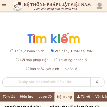

Thủ tục hành chính
Văn bản / TCVN / QCVN
Hỏi đáp pháp luật
Thuật ngữ pháp lý
Bản án/Quyết định
Án lệ

Tóm tắt
Hiệu lực
Lược đồ
Tải về
Văn bả
Nội dung