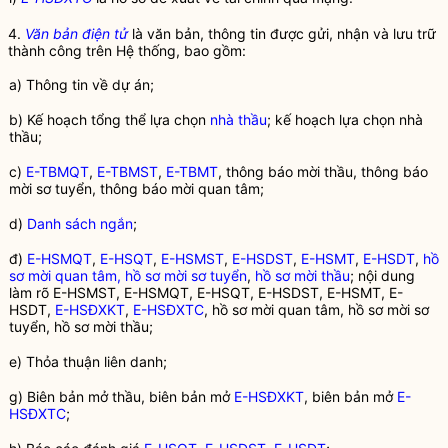
4.
Văn bản điện tử
là văn bản, thông tin được gửi, nhận và lưu trữ
thành công trên Hệ thống, bao gồm:
a) Thông tin về dự án;
b) Kế hoạch tổng thể lựa chọn
nhà thầu
; kế hoạch lựa chọn
nhà
thầu
;
c)
E-TBMQT
,
E-TBMST
,
E-TBMT
, thông báo mời thầu, thông báo
mời sơ tuyển, thông báo mời quan tâm;
d)
Danh sách ngắn
;
đ)
E-HSMQT
,
E-HSQT
,
E-HSMST
,
E-HSDST
,
E-HSMT
,
E-HSDT
,
hồ
sơ mời quan tâm, hồ sơ mời sơ tuyển
,
hồ sơ mời thầu
; nội dung
làm rõ
E-HSMST
,
E-HSMQT
,
E-HSQT
,
E-HSDST
,
E-HSMT
,
E-
HSDT
,
E-HSĐXKT
,
E-HSĐXTC
,
hồ sơ mời quan tâm, hồ sơ mời sơ
tuyển
,
hồ sơ mời thầu
;
e) Thỏa thuận liên danh;
g) Biên bản mở thầu, biên bản mở
E-HSĐXKT
, biên bản mở
E-
HSĐXTC
;