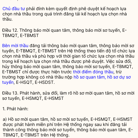
Chủ đầu tư
phải đính kèm quyết định phê duyệt kế hoạch lựa
chọn
nhà thầu
trong quá trình đăng tải kế hoạch lựa chọn
nhà
thầu
.
Điều 12. Thông báo mời quan tâm, thông báo mời sơ tuyển,
E-
TBMQT
,
E-TBMST
Bên mời thầu
đăng tải thông báo mời quan tâm, thông báo mời sơ
tuyển,
E-TBMQT
,
E-TBMST
trên Hệ thống theo tiến độ tổ chức lựa
chọn
nhà thầu
và phù hợp với thời gian tổ chức lựa chọn
nhà thầu
trong kế hoạch lựa chọn
nhà thầu
được phê duyệt. Việc sửa đổi,
hủy thông báo mời quan tâm, thông báo mời sơ tuyển,
E-TBMQT
,
E-TBMST
chỉ được thực hiện trước
thời điểm đóng thầu
, trừ
trường hợp không có
nhà thầu
nộp
hồ sơ quan tâm, hồ sơ dự sơ
tuyển
,
E-HSQT
,
E-HSDST
.
Điều 13. Phát hành, sửa đổi, làm rõ
hồ sơ mời quan tâm, hồ sơ mời
sơ tuyển
,
E-HSMQT
,
E-HSMST
1. Phát hành:
a)
Hồ sơ mời quan tâm, hồ sơ mời sơ tuyển
,
E-HSMQT
,
E-HSMST
được phát hành miễn phí trên Hệ thống ngay sau khi đăng tải
thành công thông báo mời sơ tuyển, thông báo mời quan tâm,
E-
TBMQT
,
E-TBMST
trên Hệ thống.