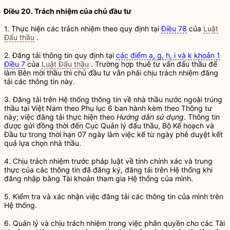
Điều 20. Trách nhiệm của
chủ đầu tư
1. Thực hiện các trách nhiệm theo quy định tại
Điều 78
của
Luật
Đấu thầu
.
2. Đăng tải thông tin quy định tại
các điểm a, g, h, i và k khoản 1
Điều 7
của
Luật Đấu thầu
. Trường hợp thuê tư vấn
đấu thầu
để
làm
Bên mời thầu
thì
chủ đầu tư
vẫn phải chịu trách nhiệm đăng
tải các thông tin này.
3. Đăng tải trên
Hệ thống thông tin
về
nhà thầu
nước ngoài trúng
thầu tại Việt Nam theo Phụ lục 6 ban hành kèm theo Thông tư
này; việc đăng tải thực hiện theo
Hướng dẫn sử dụng
. Thông tin
được gửi đồng thời đến Cục Quản lý
đấu thầu
, Bộ Kế hoạch và
Đầu tư trong thời hạn 07 ngày làm việc kể từ ngày phê duyệt kết
quả lựa chọn
nhà thầu
.
4. Chịu trách nhiệm trước pháp
luật
về tính chính xác và trung
thực của các thông tin đã đăng ký, đăng tải trên Hệ thống khi
đăng nhập bằng
Tài khoản tham gia Hệ thống
của mình.
5. Kiểm tra và xác nhận việc đăng tải các thông tin của mình trên
Hệ thống.
6. Quản lý và chịu trách nhiệm trong việc phân
quyền
cho các
Tài