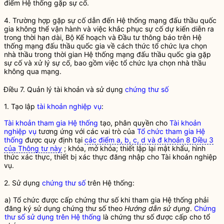
điểm Hệ thống gặp sự cố.
4. Trường hợp gặp sự cố dẫn đến
Hệ thống mạng đấu thầu quốc
gia
không thể vận hành và việc khắc phục sự cố dự kiến diễn ra
trong thời hạn dài, Bộ Kế hoạch và Đầu tư thông báo trên
Hệ
thống mạng đấu thầu quốc gia
về cách thức tổ chức lựa chọn
nhà thầu
trong thời gian
Hệ thống mạng đấu thầu quốc gia
gặp
sự cố và xử lý sự cố, bao gồm việc tổ chức lựa chọn
nhà thầu
không qua mạng.
Điều 7. Quản lý tài khoản và sử dụng
chứng thư số
1. Tạo lập
tài khoản nghiệp vụ
:
Tài khoản tham gia Hệ thống
tạo, phân
quyền
cho
Tài khoản
nghiệp vụ
tương ứng với các vai trò của
Tổ chức tham gia Hệ
thống
được quy định tại
các điểm a, b, c, d và đ khoản 8 Điều 3
của Thông tư này
; khóa, mở khóa; thiết lập lại mật khẩu, hình
thức xác thực, thiết bị xác thực đăng nhập cho
Tài khoản nghiệp
vụ
.
2. Sử dụng
chứng thư số
trên Hệ thống:
a) Tổ chức được cấp chứng thư số khi tham gia Hệ thống phải
đăng ký sử dụng chứng thư số theo
Hướng dẫn sử dụng
.
Chứng
thư số sử dụng trên Hệ thống
là chứng thư số được cấp cho tổ