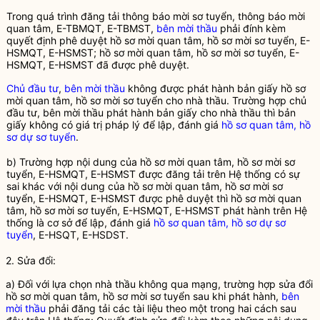
Trong quá trình đăng tải thông báo mời sơ tuyển, thông báo mời
quan tâm,
E-TBMQT
,
E-TBMST
,
bên mời thầu
phải đính kèm
quyết định phê duyệt
hồ sơ mời quan tâm, hồ sơ mời sơ tuyển
,
E-
HSMQT
,
E-HSMST
;
hồ sơ mời quan tâm, hồ sơ mời sơ tuyển
,
E-
HSMQT
,
E-HSMST
đã được phê duyệt.
Chủ đầu tư
,
bên mời thầu
không được phát hành bản giấy
hồ sơ
mời quan tâm, hồ sơ mời sơ tuyển
cho
nhà thầu
. Trường hợp
chủ
đầu tư
,
bên mời thầu
phát hành bản giấy cho
nhà thầu
thì bản
giấy không có giá trị pháp lý để lập, đánh giá
hồ sơ quan tâm, hồ
sơ dự sơ tuyển
.
b) Trường hợp nội dung của
hồ sơ mời quan tâm, hồ sơ mời sơ
tuyển
,
E-HSMQT
,
E-HSMST
được đăng tải trên Hệ thống có sự
sai khác với nội dung của
hồ sơ mời quan tâm, hồ sơ mời sơ
tuyển
,
E-HSMQT
,
E-HSMST
được phê duyệt thì
hồ sơ mời quan
tâm, hồ sơ mời sơ tuyển
,
E-HSMQT
,
E-HSMST
phát hành trên Hệ
thống là cơ sở để lập, đánh giá
hồ sơ quan tâm, hồ sơ dự sơ
tuyển
,
E-HSQT
,
E-HSDST
.
2. Sửa đổi:
a) Đối với lựa chọn
nhà thầu
không qua mạng, trường hợp sửa đổi
hồ sơ mời quan tâm, hồ sơ mời sơ tuyển
sau khi phát hành,
bên
mời thầu
phải đăng tải các tài liệu theo một trong hai cách sau