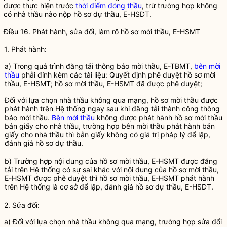
được thực hiện trước
thời điểm đóng thầu
, trừ trường hợp không
có
nhà thầu
nào nộp hồ sơ dự thầu,
E-HSDT
.
Điều 16. Phát hành, sửa đổi, làm rõ
hồ sơ mời thầu
,
E-HSMT
1. Phát hành:
a) Trong quá trình đăng tải thông báo mời thầu,
E-TBMT
,
bên mời
thầu
phải đính kèm các tài liệu: Quyết định phê duyệt
hồ sơ mời
thầu
,
E-HSMT
;
hồ sơ mời thầu
,
E-HSMT
đã được phê duyệt;
Đối với lựa chọn
nhà thầu
không qua mạng,
hồ sơ mời thầu
được
phát hành trên Hệ thống ngay sau khi đăng tải thành công thông
báo mời thầu.
Bên mời thầu
không được phát hành
hồ sơ mời thầu
bản giấy cho
nhà thầu
, trường hợp
bên mời thầu
phát hành bản
giấy cho
nhà thầu
thì bản giấy không có giá trị pháp lý để lập,
đánh giá hồ sơ dự thầu.
b) Trường hợp nội dung của
hồ sơ mời thầu
,
E-HSMT
được đăng
tải trên Hệ thống có sự sai khác với nội dung của
hồ sơ mời thầu
,
E-HSMT
được phê duyệt thì
hồ sơ mời thầu
,
E-HSMT
phát hành
trên Hệ thống là cơ sở để lập, đánh giá hồ sơ dự thầu,
E-HSDT
.
2. Sửa đổi:
a) Đối với lựa chọn
nhà thầu
không qua mạng, trường hợp sửa đổi