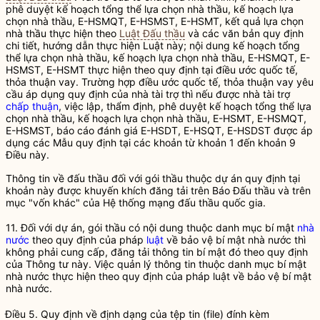
phê duyệt kế hoạch tổng thể lựa chọn
nhà thầu
, kế hoạch lựa
chọn
nhà thầu
,
E-HSMQT
,
E-HSMST
,
E-HSMT
, kết quả lựa chọn
nhà thầu
thực hiện theo
Luật Đấu thầu
và các văn bản quy định
chi tiết, hướng dẫn thực hiện Luật này; nội dung kế hoạch tổng
thể lựa chọn
nhà thầu
, kế hoạch lựa chọn
nhà thầu
,
E-HSMQT
,
E-
HSMST
,
E-HSMT
thực hiện theo quy định tại điều ước quốc tế,
thỏa thuận vay. Trường hợp điều ước quốc tế, thỏa thuận vay yêu
cầu áp dụng quy định của nhà tài trợ thì nếu được nhà tài trợ
chấp thuận
, việc lập, thẩm định, phê duyệt kế hoạch tổng thể lựa
chọn
nhà thầu
, kế hoạch lựa chọn
nhà thầu
,
E-HSMT
,
E-HSMQT
,
E-HSMST
, báo cáo đánh giá
E-HSDT
,
E-HSQT
,
E-HSDST
được áp
dụng các Mẫu quy định tại các khoản từ khoản 1 đến khoản 9
Điều này.
Thông tin về đấu thầu đối với
gói thầu
thuộc dự án quy định tại
khoản này được khuyến khích đăng tải trên Báo Đấu thầu và trên
mục "vốn khác" của
Hệ thống mạng đấu thầu quốc gia
.
11. Đối với dự án,
gói thầu
có nội dung thuộc danh mục bí mật
nhà
nước
theo quy định của pháp
luật
về bảo vệ bí mật
nhà nước
thì
không phải cung cấp, đăng tải thông tin bí mật đó theo quy định
của Thông tư này. Việc quản lý thông tin thuộc danh mục bí mật
nhà nước
thực hiện theo quy định của pháp
luật
về bảo vệ bí mật
nhà nước
.
Điều 5. Quy định về định dạng của tệp tin (file) đính kèm