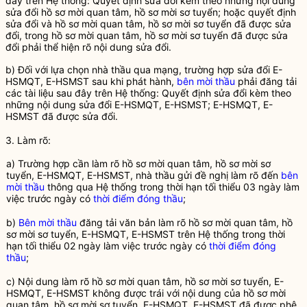
đây trên Hệ thống: Quyết định sửa đổi kèm theo những nội dung
sửa đổi
hồ sơ mời quan tâm, hồ sơ mời sơ tuyển
; hoặc quyết định
sửa đổi và
hồ sơ mời quan tâm, hồ sơ mời sơ tuyển
đã được sửa
đổi, trong
hồ sơ mời quan tâm, hồ sơ mời sơ tuyển
đã được sửa
đổi phải thể hiện rõ nội dung sửa đổi.
b) Đối với lựa chọn
nhà thầu
qua mạng, trường hợp sửa đổi
E-
HSMQT
,
E-HSMST
sau khi phát hành,
bên mời thầu
phải đăng tải
các tài liệu sau đây trên Hệ thống: Quyết định sửa đổi kèm theo
những nội dung sửa đổi
E-HSMQT
,
E-HSMST
;
E-HSMQT
,
E-
HSMST
đã được sửa đổi.
3. Làm rõ:
a) Trường hợp cần làm rõ
hồ sơ mời quan tâm, hồ sơ mời sơ
tuyển
,
E-HSMQT
,
E-HSMST
,
nhà thầu
gửi đề nghị làm rõ đến
bên
mời thầu
thông qua Hệ thống trong thời hạn tối thiểu 03 ngày làm
việc trước ngày có
thời điểm đóng thầu
;
b)
Bên mời thầu
đăng tải văn bản làm rõ
hồ sơ mời quan tâm, hồ
sơ mời sơ tuyển
,
E-HSMQT
,
E-HSMST
trên Hệ thống trong thời
hạn tối thiểu 02 ngày làm việc trước ngày có
thời điểm đóng
thầu
;
c) Nội dung làm rõ
hồ sơ mời quan tâm, hồ sơ mời sơ tuyển
,
E-
HSMQT
,
E-HSMST
không được trái với nội dung của
hồ sơ mời
quan tâm, hồ sơ mời sơ tuyển
,
E-HSMQT
,
E-HSMST
đã được phê