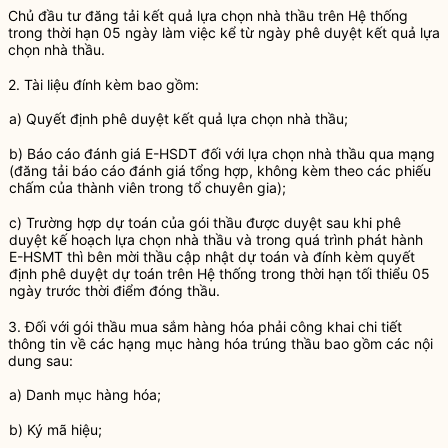
Chủ đầu tư
đăng tải kết quả lựa chọn
nhà thầu
trên Hệ thống
trong thời hạn 05 ngày làm việc kể từ ngày phê duyệt kết quả lựa
chọn
nhà thầu
.
2. Tài liệu đính kèm bao gồm:
a) Quyết định phê duyệt kết quả lựa chọn
nhà thầu
;
b) Báo cáo đánh giá
E-HSDT
đối với lựa chọn
nhà thầu
qua mạng
(đăng tải báo cáo đánh giá tổng hợp, không kèm theo các phiếu
chấm của thành viên trong tổ chuyên gia);
c) Trường hợp dự toán của
gói thầu
được duyệt sau khi phê
duyệt kế hoạch lựa chọn
nhà thầu
và trong quá trình phát hành
E-HSMT
thì
bên mời thầu
cập nhật dự toán và đính kèm quyết
định phê duyệt dự toán trên Hệ thống trong thời hạn tối thiểu 05
ngày trước
thời điểm đóng thầu
.
3. Đối với
gói thầu
mua sắm
hàng hóa
phải công khai chi tiết
thông tin về các hạng mục
hàng hóa
trúng thầu bao gồm các nội
dung sau:
a) Danh mục
hàng hóa
;
b) Ký mã hiệu;