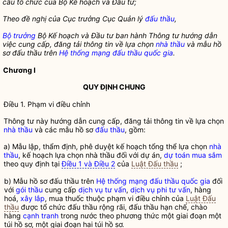
cấu tổ chức của Bộ Kế hoạch và Đầu tư;
Theo đề nghị của Cục trưởng Cục Quản lý
đấu thầu
,
Bộ trưởng
Bộ Kế hoạch và Đầu tư ban hành Thông tư hướng dẫn
việc cung cấp, đăng tải thông tin về lựa chọn
nhà thầu
và mẫu hồ
sơ đấu thầu trên
Hệ thống mạng đấu thầu quốc gia
.
Chương I
QUY ĐỊNH CHUNG
Điều 1. Phạm vi điều chỉnh
Thông tư này hướng dẫn cung cấp, đăng tải thông tin về lựa chọn
nhà thầu
và các mẫu hồ sơ
đấu thầu
, gồm:
a) Mẫu lập, thẩm định, phê duyệt kế hoạch tổng thể lựa chọn
nhà
thầu
, kế hoạch lựa chọn
nhà thầu
đối với dự án,
dự toán mua sắm
theo quy định tại
Điều 1 và Điều 2
của
Luật Đấu thầu
;
b) Mẫu hồ sơ đấu thầu trên
Hệ thống mạng đấu thầu quốc gia
đối
với
gói thầu
cung cấp
dịch vụ tư vấn
,
dịch vụ phi tư vấn
, hàng
hoá,
xây lắp
, mua thuốc thuộc phạm vi điều chỉnh của
Luật Đấu
thầu
được tổ chức đấu thầu rộng rãi, đấu thầu hạn chế, chào
hàng
cạnh tranh
trong nước theo phương thức một giai đoạn một
túi hồ sơ, một giai đoạn hai túi hồ sơ.