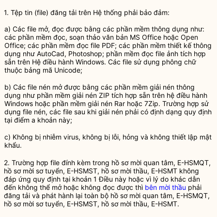
1. Tệp tin (file) đăng tải trên Hệ thống phải bảo đảm:
a) Các file mở, đọc được bằng các phần mềm thông dụng như:
các phần mềm đọc, soạn thảo văn bản MS Office hoặc Open
Office; các phần mềm đọc file PDF; các phần mềm thiết kế thông
dụng như AutoCad, Photoshop; phần mềm đọc file ảnh tích hợp
sẵn trên Hệ điều hành Windows. Các file sử dụng phông chữ
thuộc bảng mã Unicode;
b) Các file nén mở được bằng các phần mềm giải nén thông
dụng như phần mềm giải nén ZIP tích hợp sẵn trên hệ điều hành
Windows hoặc phần mềm giải nén Rar hoặc 7Zip. Trường hợp sử
dụng file nén, các file sau khi giải nén phải có định dạng quy định
tại điểm a khoản này;
c) Không bị nhiễm virus, không bị lỗi, hỏng và không thiết lập mật
khẩu.
2. Trường hợp file đính kèm trong hồ sơ mời quan tâm,
E-HSMQT
,
hồ sơ mời sơ tuyển,
E-HSMST
,
hồ sơ mời thầu
,
E-HSMT
không
đáp ứng quy định tại khoản 1 Điều này hoặc vì lý do khác dẫn
đến không thể mở hoặc không đọc được thì
bên mời thầu
phải
đăng tải và phát hành lại toàn bộ hồ sơ mời quan tâm,
E-HSMQT
,
hồ sơ mời sơ tuyển,
E-HSMST
,
hồ sơ mời thầu
,
E-HSMT
.