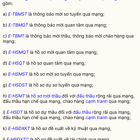
gồm:
a)
E-TBMST
là thông báo mời sơ tuyển qua mạng;
b)
E-TBMQT
là thông báo mời quan tâm qua mạng;
c)
E-TBMT
là thông báo mời thầu, thông báo mời chào hàng qua
mạng;
d)
E-HSMQT
là hồ sơ mời quan tâm qua mạng;
đ)
E-HSQT
là hồ sơ quan tâm qua mạng;
e)
E-HSMST
là hồ sơ mời sơ tuyển qua mạng;
g)
E-HSDST
là hồ sơ dự sơ tuyển qua mạng;
h)
E-HSMT
là
hồ sơ mời thầu
đối với
đấu thầu
rộng rãi qua mạng,
đấu thầu
hạn chế qua mạng, chào hàng
cạnh tranh
qua mạng;
i)
E-HSDT
là hồ sơ dự thầu đối với
đấu thầu
rộng rãi qua mạng,
đấu thầu
hạn chế qua mạng, chào hàng
cạnh tranh
qua mạng;
k)
E-HSĐXKT
là hồ sơ đề xuất về kỹ thuật qua mạng;
l)
E-HSĐXTC
là hồ sơ đề xuất về tài chính qua mạng.