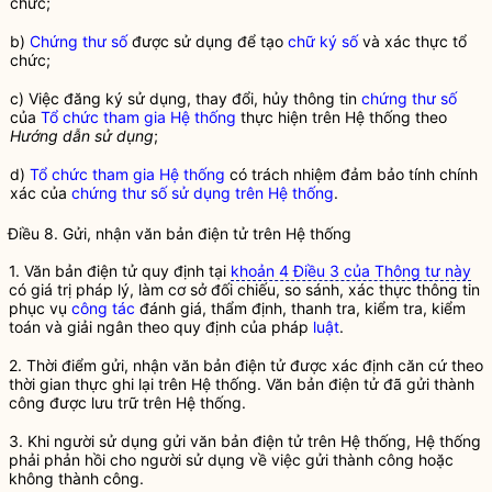
chức;
b)
Chứng thư số
được sử dụng để tạo
chữ ký số
và xác thực tổ
chức;
c) Việc đăng ký sử dụng, thay đổi, hủy thông tin
chứng thư số
của
Tổ chức tham gia Hệ thống
thực hiện trên Hệ thống theo
Hướng dẫn sử dụng
;
d)
Tổ chức tham gia Hệ thống
có trách nhiệm đảm bảo tính chính
xác của
chứng thư số sử dụng trên Hệ thống
.
Điều 8. Gửi, nhận
văn bản điện tử
trên Hệ thống
1.
Văn bản điện tử
quy định tại
khoản 4 Điều 3 của Thông tư này
có giá trị pháp lý, làm cơ sở đối chiếu, so sánh, xác thực thông tin
phục vụ
công tác
đánh giá, thẩm định, thanh tra, kiểm tra, kiểm
toán và giải ngân theo quy định của pháp
luật
.
2. Thời điểm gửi, nhận
văn bản điện tử
được xác định căn cứ theo
thời gian thực ghi lại trên Hệ thống.
Văn bản điện tử
đã gửi thành
công được lưu trữ trên Hệ thống.
3. Khi người sử dụng gửi
văn bản điện tử
trên Hệ thống, Hệ thống
phải phản hồi cho người sử dụng về việc gửi thành công hoặc
không thành công.