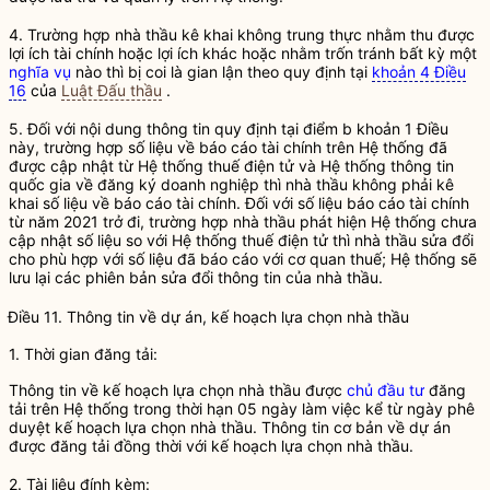
4. Trường hợp
nhà thầu
kê khai không trung thực nhằm thu được
lợi ích tài chính hoặc lợi ích khác hoặc nhằm trốn tránh bất kỳ một
nghĩa vụ
nào thì bị coi là gian lận theo quy định tại
khoản 4 Điều
16
của
Luật Đấu thầu
.
5. Đối với nội dung thông tin quy định tại điểm b khoản 1 Điều
này, trường hợp số liệu về báo cáo tài chính trên Hệ thống đã
được cập nhật từ Hệ thống thuế điện tử và
Hệ thống thông tin
quốc gia về đăng ký doanh nghiệp
thì
nhà thầu
không phải kê
khai số liệu về báo cáo tài chính. Đối với số liệu báo cáo tài chính
từ năm 2021 trở đi, trường hợp
nhà thầu
phát hiện Hệ thống chưa
cập nhật số liệu so với Hệ thống thuế điện tử thì
nhà thầu
sửa đổi
cho phù hợp với số liệu đã báo cáo với cơ quan thuế; Hệ thống sẽ
lưu lại các phiên bản sửa đổi thông tin của
nhà thầu
.
Điều 11. Thông tin về dự án, kế hoạch lựa chọn
nhà thầu
1. Thời gian đăng tải:
Thông tin về kế hoạch lựa chọn
nhà thầu
được
chủ đầu tư
đăng
tải trên Hệ thống trong thời hạn 05 ngày làm việc kể từ ngày phê
duyệt kế hoạch lựa chọn
nhà thầu
. Thông tin cơ bản về dự án
được đăng tải đồng thời với kế hoạch lựa chọn
nhà thầu
.
2. Tài liệu đính kèm: