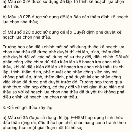
a) Mẫu số 02A được sử dụng để lập Tờ trình kế hoạch lựa chọn
nhà thầu
;
b) Mẫu số 02B được sử dụng để lập Báo cáo thẩm định kế hoạch
lựa chọn
nhà thầu
;
c) Mẫu số 02C được sử dụng để lập Quyết định phê duyệt kế
hoạch lựa chọn
nhà thầu
.
Trường hợp cần điều chỉnh một số nội dung thuộc kế hoạch lựa
chọn
nhà thầu
đã được phê duyệt thì chỉ lập, trình, thẩm định,
phê duyệt đối với các nội dung có sự thay đổi, điều chỉnh. Đối với
phần công việc chưa đủ điều kiện lập kế hoạch lựa chọn
nhà
thầu
, khi đủ điều kiện để lập kế hoạch lựa chọn
nhà thầu
thì chỉ
lập, trình, thẩm định, phê duyệt cho phần công việc này mà
không phải lập, trình, thẩm định, phê duyệt lại cho phần công
việc khác đã được phê duyệt trước đó. Trường hợp trong quá
trình thực hiện hợp đồng, có thay đổi về thời gian thực hiện
gói
thầu
so với kế hoạch lựa chọn
nhà thầu
đã duyệt thì không phải
điều chỉnh kế hoạch lựa chọn
nhà thầu
.
3. Đối với
gói thầu
xây lắp
:
a) Mẫu số 3A được sử dụng để lập
E-HSMT
áp dụng hình thức
đấu thầu
rộng rãi,
đấu thầu
hạn chế, chào hàng
cạnh tranh
theo
phương thức một giai đoạn một túi hồ sơ;