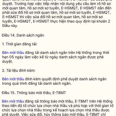
duyệt. Trường hợp việc tiếp nhận nội dung yêu cầu làm rõ
hồ sơ
mời quan tâm, hồ sơ mời sơ tuyển
,
E-HSMQT
,
E-HSMST
dẫn đến
phải sửa đổi
hồ sơ mời quan tâm, hồ sơ mời sơ tuyển
,
E-HSMQT
,
E-HSMST
thì việc sửa đổi
hồ sơ mời quan tâm, hồ sơ mời sơ
tuyển
,
E-HSMQT
,
E-HSMST
thực hiện theo quy định tại khoản 2
Điều này.
Điều 14.
Danh sách ngắn
1. Thời gian đăng tải:
Bên mời thầu
đăng tải
danh sách ngắn
trên Hệ thống trong thời
hạn 05 ngày làm việc kể từ ngày
danh sách ngắn
được phê
duyệt.
2. Tài liệu đính kèm:
Bên mời thầu
đính kèm quyết định phê duyệt
danh sách ngắn
trong quá trình đăng tải
danh sách ngắn
.
Điều 15. Thông báo mời thầu,
E-TBMT
Bên mời thầu
đăng tải thông báo mời thầu,
E-TBMT
trên Hệ thống
theo tiến độ tổ chức lựa chọn
nhà thầu
và phù hợp với thời gian tổ
chức lựa chọn
nhà thầu
trong kế hoạch lựa chọn
nhà thầu
được
phê duyệt. Việc sửa đổi, hủy thông báo mời thầu,
E-TBMT
chỉ