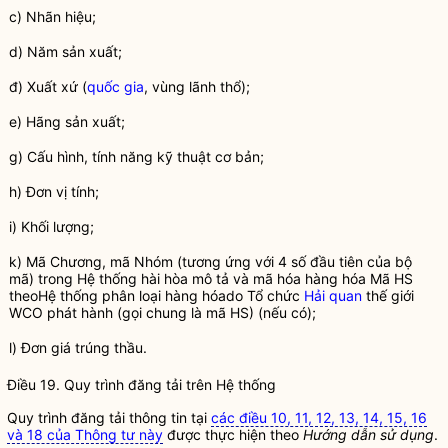
c) Nhãn hiệu;
d) Năm sản xuất;
đ) Xuất xứ (
quốc gia
, vùng lãnh thổ);
e) Hãng sản xuất;
g) Cấu hình, tính năng kỹ thuật cơ bản;
h) Đơn vị tính;
i) Khối lượng;
k) Mã Chương, mã Nhóm (tương ứng với 4 số đầu tiên của bộ
mã) trong Hệ thống hài hòa mô tả và mã hóa
hàng hóa
Mã HS
theoHệ thống phân loại hàng hóado Tổ chức
Hải quan
thế giới
WCO phát hành (gọi chung là mã HS) (nếu có);
l) Đơn giá trúng thầu.
Điều 19. Quy trình đăng tải trên Hệ thống
Quy trình đăng tải thông tin tại
các điều 10, 11, 12, 13, 14, 15, 16
và 18 của Thông tư này
được thực hiện theo
Hướng dẫn sử dụng
.