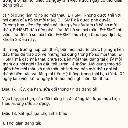
trong thời hạn tối thiểu 02 ngày làm việc trước ngày có
thời điểm
đóng thầu
;
c) Nội dung làm rõ
hồ sơ mời thầu
,
E-HSMT
không được trái với
nội dung của
hồ sơ mời thầu
,
E-HSMT
đã được phê duyệt.
Trường hợp việc tiếp nhận nội dung yêu cầu làm rõ
hồ sơ mời
thầu
,
E-HSMT
dẫn đến phải sửa đổi
hồ sơ mời thầu
,
E-HSMT
thì
việc sửa đổi
hồ sơ mời thầu
,
E-HSMT
thực hiện theo quy định tại
khoản 2 Điều này;
d) Trong trường hợp cần thiết,
bên mời thầu
tổ chức hội nghị tiền
đấu thầu
để trao đổi về những nội dung trong
hồ sơ mời thầu
,
E-
HSMT
mà các
nhà thầu
chưa rõ.
Bên mời thầu
đăng tải giấy mời
tham dự hội nghị tiền
đấu thầu
trên Hệ thống. Nội dung trao đổi
giữa
bên mời thầu
và
nhà thầu
phải được
bên mời thầu
ghi lại
thành biên bản và đăng tải trên Hệ thống trong thời hạn tối đa 02
ngày làm việc kể từ ngày kết thúc hội nghị tiền
đấu thầu
.
Điều 17. Hủy,
gia hạn
, sửa đổi thông tin đã đăng tải
Việc hủy,
gia hạn
, sửa đổi thông tin đã đăng tải được thực hiện
theo
Hướng dẫn sử dụng
.
Điều 18. Kết quả lựa chọn
nhà thầu
1. Thời gian đăng tải: