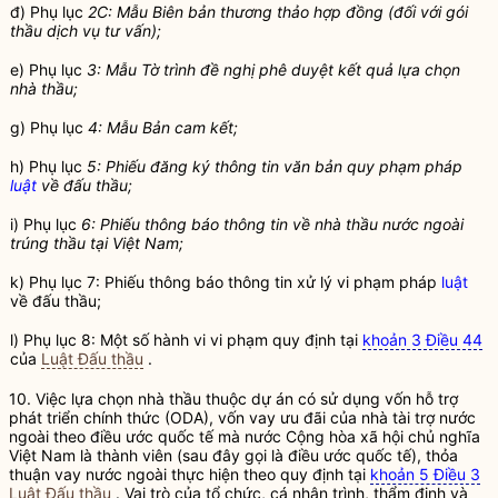
đ) Phụ lục
2C: Mẫu Biên bản thương thảo hợp đồng (đối với
gói
thầu
dịch vụ tư vấn
);
e) Phụ lục
3: Mẫu Tờ trình đề nghị phê duyệt kết quả lựa chọn
nhà thầu
;
g) Phụ lục
4: Mẫu Bản cam kết;
h) Phụ lục
5: Phiếu đăng ký thông tin văn bản quy phạm pháp
luật
về
đấu thầu
;
i) Phụ lục
6: Phiếu thông báo thông tin về
nhà thầu
nước ngoài
trúng thầu tại Việt Nam;
k) Phụ lục 7: Phiếu thông báo thông tin xử lý vi phạm pháp
luật
về
đấu thầu
;
l) Phụ lục 8: Một số hành vi vi phạm quy định tại
khoản 3 Điều 44
của
Luật Đấu thầu
.
10. Việc lựa chọn
nhà thầu
thuộc dự án có sử dụng vốn hỗ trợ
phát triển chính thức (ODA), vốn vay ưu đãi của nhà tài trợ nước
ngoài theo điều ước quốc tế mà nước Cộng hòa xã hội chủ nghĩa
Việt Nam là thành viên (sau đây gọi là điều ước quốc tế), thỏa
thuận vay nước ngoài thực hiện theo quy định tại
khoản 5 Điều 3
Luật Đấu thầu
. Vai trò của tổ chức, cá nhân trình, thẩm định và