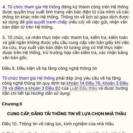
4.
Tổ chức tham gia Hệ thống
đăng ký thành công trên Hệ thống
được quyền truy xuất tình trạng
văn bản điện tử
của mình và các
thông tin khác trên Hệ thống. Thông tin về lịch sử giao dịch được
sử dụng để
giải quyết tranh chấp
(nếu có) về việc gửi, nhận
văn
bản điện tử
trên Hệ thống.
5. Tổ chức, cá nhân thực hiện việc thanh tra, kiểm tra, kiểm toán
và giải ngân không được yêu cầu cung cấp văn bản giấy khi việc
tra cứu, truy xuất
văn bản điện tử
tương ứng có thể thực hiện
được trên Hệ thống, trừ trường hợp cần kiểm tra, xác nhận bằng
văn bản gốc.
Điều 9. Điều kiện về hạ tầng công nghệ thông tin
Tổ chức tham gia Hệ thống
phải đáp ứng yêu cầu về hạ tầng
công nghệ thông tin quy định tại
khoản 14 Điều 78, khoản 3 Điều
79 và điểm a khoản 3 Điều 82
của
Luật Đấu thầu
và được hướng
dẫn chi tiết tại
Hướng dẫn sử dụng
.
Chương II
CUNG CẤP, ĐĂNG TẢI THÔNG TIN VỀ LỰA CHỌN
NHÀ THẦU
Điều 10. Thông tin về năng lực, kinh nghiệm của
nhà thầu