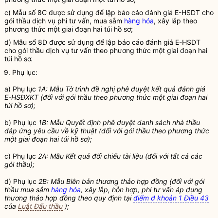
c) Mẫu số 8C được sử dụng để lập báo cáo đánh giá
E-HSDT
cho
gói thầu
dịch vụ phi tư vấn
, mua sắm
hàng hóa
,
xây lắp
theo
phương thức một giai đoạn hai túi hồ sơ;
d) Mẫu số 8D được sử dụng để lập báo cáo đánh giá
E-HSDT
cho
gói thầu
dịch vụ tư vấn
theo phương thức một giai đoạn hai
túi hồ sơ.
9. Phụ lục:
a) Phụ lục
1A: Mẫu Tờ trình đề nghị phê duyệt kết quả đánh giá
E-HSĐXKT
(đối với
gói thầu
theo phương thức một giai đoạn hai
túi hồ sơ);
b) Phụ lục
1B: Mẫu Quyết định phê duyệt danh sách
nhà thầu
đáp ứng yêu cầu về kỹ thuật (đối với
gói thầu
theo phương thức
một giai đoạn hai túi hồ sơ);
c) Phụ lục
2A: Mẫu Kết quả đối chiếu tài liệu (đối với tất cả các
gói thầu
);
d) Phụ lục
2B: Mẫu Biên bản thương thảo hợp đồng (đối với
gói
thầu
mua sắm
hàng hóa
,
xây lắp
, hỗn hợp, phi tư vấn áp dụng
thương thảo hợp đồng theo quy định tại
điểm d khoản 1 Điều 43
của
Luật Đấu thầu
);