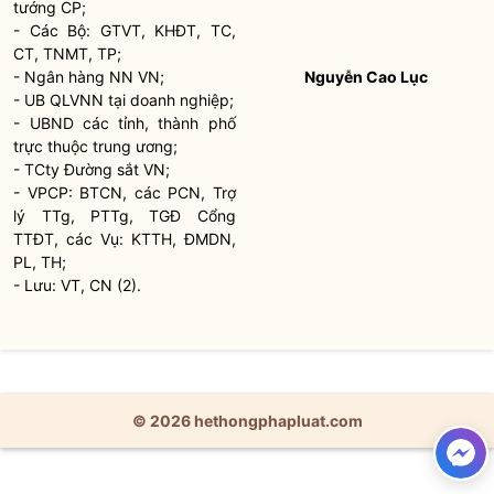
tướng CP;
- Các Bộ: GTVT, KHĐT, TC,
CT, TNMT, TP;
- Ngân hàng NN VN;
Nguyễn Cao Lục
- UB QLVNN tại doanh nghiệp;
- UBND các tỉnh, thành phố
trực thuộc trung ương;
- TCty Đường sắt VN;
- VPCP: BTCN, các PCN, Trợ
lý TTg, PTTg, TGĐ Cổng
TTĐT, các Vụ: KTTH, ĐMDN,
PL, TH;
- Lưu: VT, CN (2).
© 2026 hethongphapluat.com