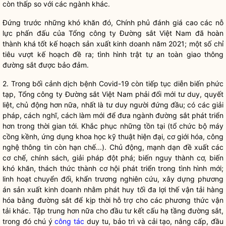
còn thấp so với các ngành khác.
Đứng trước những khó khăn đó, Chính phủ đánh giá cao các nỗ
lực phấn đấu của Tổng công ty Đường sắt Việt Nam đã hoàn
thành khá tốt kế hoạch sản xuất kinh doanh năm 2021; một số chỉ
tiêu vượt kế hoạch đề ra; tình hình trật tự an toàn giao thông
đường sắt được bảo đảm.
2. Trong bối cảnh dịch bệnh Covid-19 còn tiếp tục diễn biến phức
tạp, Tổng công ty Đường sắt Việt Nam phải đổi mới tư duy, quyết
liệt, chủ động hơn nữa, nhất là tư duy người đứng đầu; có các giải
pháp, cách nghĩ, cách làm mới để đưa ngành đường sắt phát triển
hơn trong thời gian tới. Khắc phục những tồn tại (tổ chức bộ máy
cồng kềnh, ứng dụng khoa học kỹ thuật hiện đại, cơ giới hóa, công
nghệ thông tin còn hạn chế...). Chủ động, mạnh dạn đề xuất các
cơ chế, chính sách, giải pháp đột phá; biến nguy thành cơ, biến
khó khăn, thách thức thành cơ hội phát triển trong tình hình mới;
linh hoạt chuyển đổi, khẩn trương nghiên cứu, xây dựng phương
án sản xuất kinh doanh nhằm phát huy tối đa lợi thế vận tải hàng
hóa bằng đường sắt để kịp thời hỗ trợ cho các phương thức vận
tải khác. Tập trung hơn nữa cho đầu tư kết cấu hạ tầng đường sắt,
trong đó chú ý
công tác
duy tu, bảo trì và cải tạo, nâng cấp, đầu