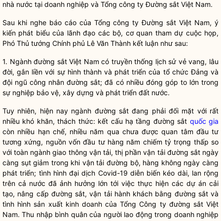
nhà nước tại doanh nghiệp và Tổng công ty Đường sắt Việt Nam.
Sau khi nghe báo cáo của Tổng công ty Đường sắt Việt Nam, ý
kiến phát biểu của lãnh đạo các bộ, cơ quan tham dự cuộc họp,
Phó Thủ tướng Chính phủ Lê Văn Thành kết luận như sau:
1. Ngành đường sắt Việt Nam có truyền thống lịch sử vẻ vang, lâu
đời, gắn liền với sự hình thành và phát triển của tổ chức Đảng và
đội ngũ công nhân đường sắt; đã có nhiều đóng góp to lớn trong
sự nghiệp bảo vệ, xây dựng và phát triển đất nước.
Tuy nhiên, hiện nay ngành đường sắt đang phải đối mặt với rất
nhiều khó khăn, thách thức: kết cấu hạ tầng đường sắt
quốc gia
còn nhiều hạn chế, nhiều năm qua chưa được quan tâm đầu tư
tương xứng, nguồn vốn đầu tư hàng năm chiếm tỷ trọng thấp so
với toàn ngành giao thông vận tải, thị phần vận tải đường sắt ngày
càng sụt giảm trong khi vận tải đường bộ, hàng không ngày càng
phát triển; tình hình đại dịch Covid-19 diễn biến kéo dài, lan rộng
trên cả nước đã ảnh hưởng lớn tới việc thực hiện các dự án cải
tạo, nâng cấp đường sắt, vận tải hành khách bằng đường sắt và
tình hình sản xuất kinh doanh của Tổng Công ty đường sắt Việt
Nam. Thu nhập bình quân của người lao động trong doanh nghiệp