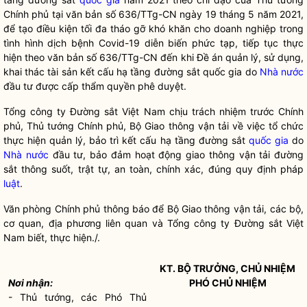
Chính phủ tại văn bản số 636/TTg-CN ngày 19 tháng 5 năm 2021,
để tạo điều kiện tối đa tháo gỡ khó khăn cho doanh nghiệp trong
tình hình dịch bệnh Covid-19 diễn biến phức tạp, tiếp tục thực
hiện theo văn bản số 636/TTg-CN đến khi Đề án quản lý, sử dụng,
khai thác tài sản kết cấu hạ tầng đường sắt
quốc gia
do
Nhà nước
đầu tư được cấp thẩm
quyền
phê duyệt.
Tổng công ty Đường sắt Việt Nam chịu trách nhiệm trước Chính
phủ, Thủ tướng Chính phủ, Bộ Giao thông vận tải về việc tổ chức
thực hiện quản lý, bảo trì kết cấu hạ tầng đường sắt
quốc gia
do
Nhà nước
đầu tư, bảo đảm hoạt động giao thông vận tải đường
sắt thông suốt, trật tự, an toàn, chính xác, đúng quy định pháp
luật
.
Văn phòng Chính phủ thông báo để Bộ Giao thông vận tải, các bộ,
cơ quan, địa phương liên quan và Tổng công ty Đường sắt Việt
Nam biết, thực hiện./.
KT.
BỘ TRƯỞNG
, CHỦ NHIỆM
Nơi nhận:
PHÓ CHỦ NHIỆM
- Thủ tướng, các Phó Thủ