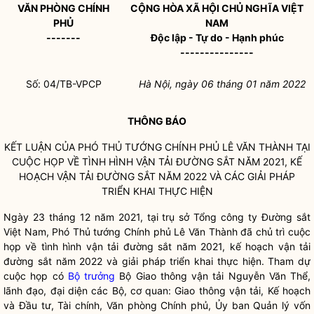
VĂN PHÒNG CHÍNH
CỘNG HÒA XÃ HỘI CHỦ NGHĨA VIỆT
PHỦ
NAM
-------
Độc lập - Tự do - Hạnh phúc
---------------
Số: 04/TB-VPCP
Hà Nội, ngày 06 tháng 01 năm 2022
THÔNG BÁO
KẾT LUẬN CỦA PHÓ THỦ TƯỚNG CHÍNH PHỦ LÊ VĂN THÀNH TẠI
CUỘC HỌP VỀ TÌNH HÌNH VẬN TẢI ĐƯỜNG SẮT NĂM 2021, KẾ
HOẠCH VẬN TẢI ĐƯỜNG SẮT NĂM 2022 VÀ CÁC GIẢI PHÁP
TRIỂN KHAI THỰC HIỆN
Ngày 23 tháng 12 năm 2021, tại trụ sở Tổng công ty Đường sắt
Việt Nam, Phó Thủ tướng Chính phủ Lê Văn Thành đã chủ trì cuộc
họp về tình hình vận tải đường sắt năm 2021, kế hoạch vận tải
đường sắt năm 2022 và giải pháp triển khai thực hiện. Tham dự
cuộc họp có
Bộ trưởng
Bộ Giao thông vận tải Nguyễn Văn Thể,
lãnh đạo, đại diện các Bộ, cơ quan: Giao thông vận tải, Kế hoạch
và Đầu tư, Tài chính, Văn phòng Chính phủ, Ủy ban Quản lý vốn