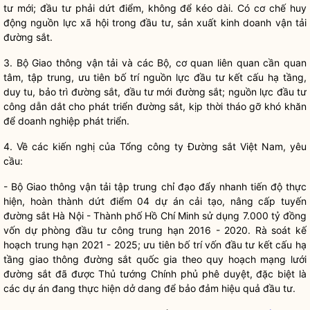
tư mới; đầu tư phải dứt điểm, không để kéo dài. Có cơ chế huy
động nguồn lực xã hội trong đầu tư, sản xuất kinh doanh vận tải
đường sắt.
3. Bộ Giao thông vận tải và các Bộ, cơ quan liên quan cần quan
tâm, tập trung, ưu tiên bố trí nguồn lực đầu tư kết cấu hạ tầng,
duy tu, bảo trì đường sắt, đầu tư mới đường sắt; nguồn lực đầu tư
công dẫn dắt cho phát triển đường sắt, kịp thời tháo gỡ khó khăn
để doanh nghiệp phát triển.
4. Về các kiến nghị của Tổng công ty Đường sắt Việt Nam, yêu
cầu:
- Bộ Giao thông vận tải tập trung
chỉ đạo
đẩy nhanh tiến độ thực
hiện, hoàn thành dứt điểm 04 dự án cải tạo, nâng cấp tuyến
đường sắt Hà Nội - Thành phố Hồ Chí Minh sử dụng 7.000 tỷ đồng
vốn dự phòng đầu tư công trung hạn 2016 - 2020. Rà soát kế
hoạch trung hạn 2021 - 2025; ưu tiên bố trí vốn đầu tư kết cấu hạ
tầng giao thông đường sắt
quốc gia
theo quy hoạch mạng lưới
đường sắt đã được Thủ tướng Chính phủ phê duyệt, đặc biệt là
các dự án đang thực hiện dở dang để bảo đảm hiệu quả đầu tư.