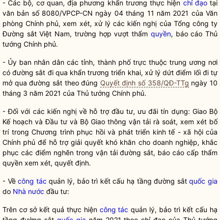
- Các bộ, cơ quan, địa phương khẩn trương thực hiện
chỉ đạo
tại
văn bản số 8080/VPCP-CN ngày 04 tháng 11 năm 2021 của Văn
phòng Chính phủ, xem xét, xử lý các kiến nghị của Tổng công ty
Đường sắt Việt Nam, trường hợp vượt thẩm
quyền
, báo cáo Thủ
tướng Chính phủ.
- Ủy ban nhân dân các tỉnh, thành phố trực thuộc trung ương nơi
có đường sắt đi qua khẩn trương triển khai, xử lý dứt điểm lối đi tự
mở qua đường sắt theo đúng
Quyết định số 358/QĐ-TTg
ngày 10
tháng 3 năm 2021 của Thủ tướng Chính phủ.
- Đối với các kiến nghị về hỗ trợ đầu tư, ưu đãi tín dụng: Giao Bộ
Kế hoạch và Đầu tư và Bộ Giao thông vận tải rà soát, xem xét bố
trí trong Chương trình phục hồi và phát triển kinh tế - xã hội của
Chính phủ để hỗ trợ giải quyết khó khăn cho doanh nghiệp, khắc
phục các điểm nghẽn trong vận tải đường sắt, báo cáo cấp thẩm
quyền
xem xét, quyết định.
- Về
công tác
quản lý, bảo trì kết cấu hạ tầng đường sắt
quốc gia
do
Nhà nước
đầu tư:
Trên cơ sở kết quả thực hiện
công tác
quản lý, bảo trì kết cấu hạ
tầng đường sắt
quốc gia
năm 2021 theo
chỉ đạo
của Thủ tướng