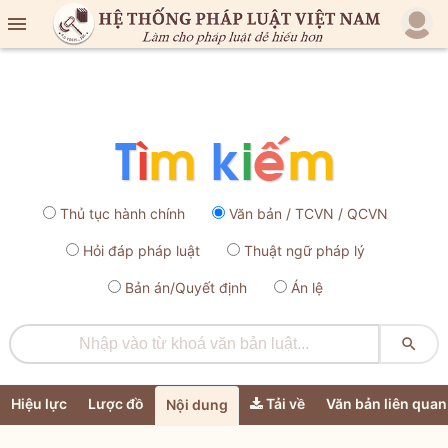

Thủ tục hành chính
Văn bản / TCVN / QCVN
Hỏi đáp pháp luật
Thuật ngữ pháp lý
Bản án/Quyết định
Án lệ

Hiệu lực
Lược đồ
Tải về
Văn bản liên quan
Nội dung