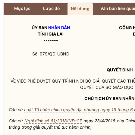
Mục lục
Lược đồ
Văn bản liên qua
Nội dung
ỦY BAN
NHÂN DÂN
CỘNG H
TỈNH GIA LAI
-------
Số: 979/QĐ-UBND
QUYẾT ĐỊNH
VỀ VIỆC PHÊ DUYỆT QUY TRÌNH NỘI BỘ GIẢI QUYẾT CÁC 
QUYẾT CỦA SỞ GIÁO DỤC 
CHỦ TỊCH ỦY BAN
NHÂN
Căn cứ
Luật Tổ chức chính quyền địa phương ngày 19 tháng 6
Căn cứ
Nghị định số 61/2018/NĐ-CP
ngày 23/4/2018 của Chính
thông trong giải quyết thủ tục hành chính;