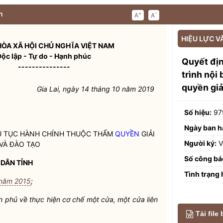
n
+
-
A
A
HIỆU LỰC V
ÒA XÃ HỘI CHỦ NGHĨA VIỆT NAM
Độc lập - Tự do - Hạnh phúc
Quyết đị
---------------
trình nội
quyền giả
Gia Lai, ngày 14 tháng 10 năm 2019
Số hiệu:
97
Ngày ban h
THỦ TỤC HÀNH CHÍNH THUỘC THẨM
QUYỀN
GIẢI
Người ký:
V
VÀ ĐÀO TẠO
Số công bá
 DÂN
TỈNH
Tình trạng 
 năm 2015
;
 phủ về thực hiện cơ chế một cửa, một cửa liên
Tải file