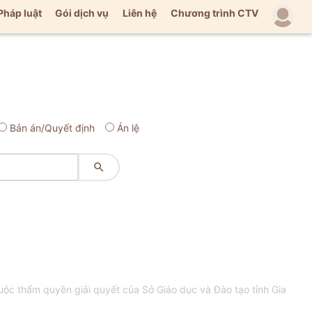
Pháp luật
Gói dịch vụ
Liên hệ
Chương trình CTV
Bản án/Quyết định
Án lệ

ộc thẩm quyền giải quyết của Sở Giáo dục và Đào tạo tỉnh Gia