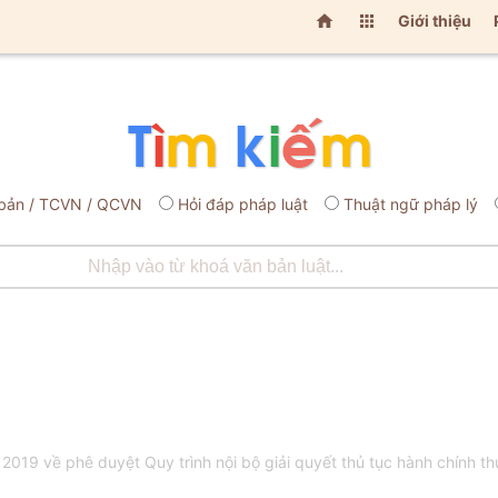


Giới thiệu
bản / TCVN / QCVN
Hỏi đáp pháp luật
Thuật ngữ pháp lý
9 về phê duyệt Quy trình nội bộ giải quyết thủ tục hành chính thu