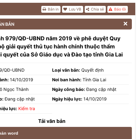
Bản in
Lưu VB
Chia sẻ
Báo lỗi

ĂN BẢN
nh 979/QĐ-UBND năm 2019 về phê duyệt Quy
 bộ giải quyết thủ tục hành chính thuộc thẩm
i quyết của Sở Giáo dục và Đào tạo tỉnh Gia Lai
9/QĐ-UBND
Loại văn bản:
Quyết định
ành:
14/10/2019
Nơi ban hành:
Tỉnh Gia Lai
õ Ngọc Thành
Ngày công báo:
Đang cập nhật
o:
Đang cập nhật
Ngày hiệu lực:
14/10/2019
hiệu lực:
Kiểm tra
Tải văn bản
 bản word