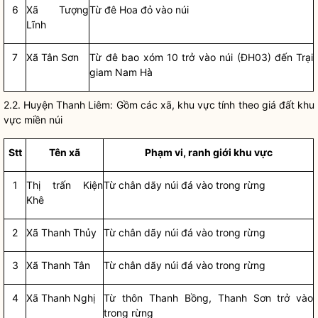
6
Xã Tượng
Từ đê Hoa đỏ vào núi
Lĩnh
7
Xã Tân Sơn
Từ đê bao xóm 10 trở vào núi (ĐH03) đến Trại
giam Nam Hà
2.2. Huyện Thanh Liêm: Gồm các xã, khu vực tính theo
giá đất
khu
vực miền núi
S
tt
Tên xã
Phạm vi, ranh gi
ớ
i khu vực
1
Thị trấn Kiện
Từ chân dãy núi đá vào trong rừng
Khê
2
Xã Thanh Thủy
Từ chân dãy núi đá vào trong rừng
3
Xã Thanh Tân
Từ chân dãy núi đá vào trong rừng
4
Xã Thanh Nghị
Từ thôn Thanh Bồng, Thanh Sơn trở vào
trong rừng