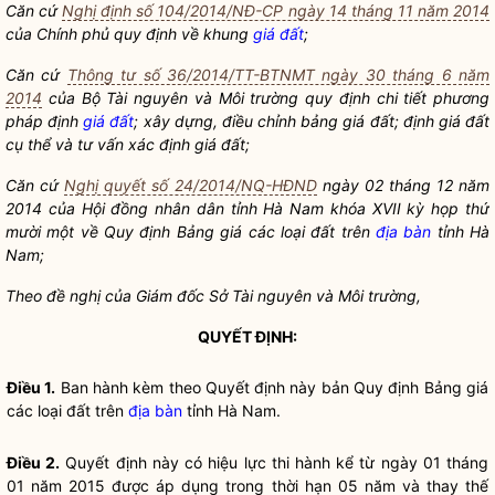
Căn cứ
Nghị định số 104/2014/NĐ-CP ngày 14 tháng 11 năm 2014
của Chính phủ quy định về khung
giá đất
;
Căn cứ
Thông tư số 36/2014/TT-BTNMT ngày 30 tháng 6 năm
2014
của Bộ Tài nguyên và Môi trường quy định chi tiết phương
pháp định
giá đất
; xây dựng, điều chỉnh bảng
giá đất
; định
giá đất
cụ thể và tư vấn xác định
giá đất
;
Căn cứ
Nghị quyết số 24/2014/NQ-HĐND
ngày 02 tháng 12 năm
2014 của Hội đồng nh
â
n dân tỉnh Hà Nam khóa XVII kỳ họp thứ
mười một về Quy định Bảng giá các loại đất trên
địa bàn
tỉnh Hà
Nam
;
Theo đề nghị của Giám đốc Sở Tài nguyên và Môi trường,
QUYẾT ĐỊNH:
Điều 1.
Ban hành kèm theo Quyết định này bản Quy định Bảng giá
các loại đất trên
địa bàn
tỉnh Hà Nam.
Điều 2.
Quyết định này có hiệu lực thi hành kể từ ngày 01 tháng
01 năm 2015 được áp dụng trong thời hạn 05 năm và thay thế