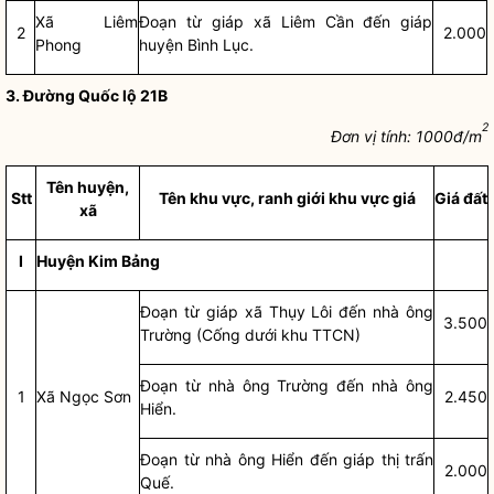
Xã Liêm
Đoạn từ giáp xã Liêm Cần đến giáp
2
2.000
Phong
huyện Bình Lục.
3.
Đường Quốc lộ 21B
2
Đơn vị tính:
1000
đ/m
Tên huyện,
St
t
Tên khu vực, ranh giới khu vực giá
Giá đất
xã
I
Huyện Kim Bảng
Đoạn từ giáp xã Thụy Lôi đến nhà ông
3.500
Trường (Cống dưới khu TTCN)
Đoạn từ nhà ông Trường đến nhà ông
1
Xã Ngọc Sơn
2.450
Hiển.
Đoạn từ nhà ông Hiển đến giáp thị trấn
2.000
Quế.