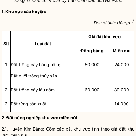
tháng 12 năm
2014
của Ủy ban
nhân dân
tỉnh Hà Nam)
1.
Khu vực các huyện:
2
Đơn vị tính: đ
ồ
ng/m
Giá đất
khu vực
Stt
Loại đất
Đồng bằng
Miền núi
1
Đất trồng cây hàng năm;
50.000
24.000
Đất nuôi trồng thủy sản
2
Đất trồng cây lâu năm
60.000
39.000
3
Đất rừng sản xuất
14.000
2.
Đất nông nghiệp khu vực miền núi
2.1. Huyện Kim Bảng: Gồm các xã, khu vực tính theo
giá đất
khu
vực miền núi