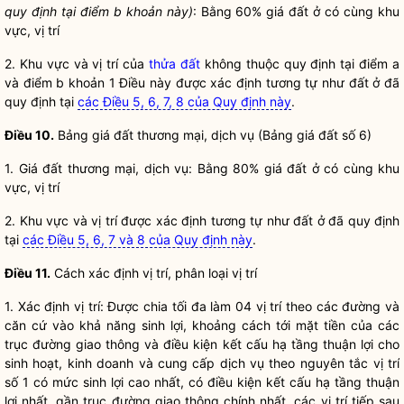
quy định tại
điểm
b khoản này)
: Bằng 60%
giá đất
ở có cùng khu
vực, vị trí
2. Khu vực và vị trí của
thửa đất
không thuộc quy định tại điểm a
và điểm b khoản 1 Điều này được xác định tương tự như đất ở đã
quy định tại
các Điều 5, 6, 7, 8 của Quy định này
.
Điều 10.
Bảng
giá đất
thương mại, dịch vụ (Bảng
giá đất
số 6)
1.
Giá đất
thương mại, dịch vụ: Bằng 80%
giá đất
ở có cùng khu
vực, vị trí
2. Khu vực và vị trí được xác định tương tự như đất ở đã quy định
tại
các Điều 5, 6, 7 và 8 của Quy định này
.
Điều 11.
Cách xác định vị trí, phân loại vị trí
1. Xác định vị trí: Được chia tối đa làm 04 vị trí theo các đường và
căn cứ vào khả năng sinh lợi, khoảng cách tới mặt tiền của các
trục đường giao thông và điều kiện kết cấu hạ tầng thuận lợi cho
sinh hoạt, kinh doanh và cung cấp dịch vụ theo nguyên tắc vị trí
số 1 có mức sinh lợi cao nhất, có điều kiện kết cấu hạ tầng thuận
lợi nhất, gần trục đường giao thông chính nhất, các vị trí tiếp sau