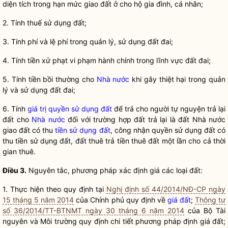
diện tích trong hạn mức giao đất ở cho hộ gia đình, cá nhân;
2. Tính thuế sử dụng đất;
3. Tính phí và lệ phí trong quản lý, sử dụng đất đai;
4. Tính tiền xử phạt vi phạm hành chính trong lĩnh vực đất đai;
5. Tính tiền bồi thường cho
Nhà nước
khi gây thiệt hại trong quản
lý và sử dụng đất đai;
6. Tính
giá trị quyền sử dụng đất
để trả cho người tự nguyện trả lại
đất cho
Nhà nước
đối với trường hợp đất trả lại là đất
Nhà nước
giao đất có thu
tiền sử dụng đất
, công nhận quyền sử dụng đất có
thu
tiền sử dụng đất
, đất thuê trả tiền thuê đất một lần cho cả thời
gian thuê.
Điều 3.
Nguyên tắc, phương pháp xác định giá các loại đất:
1. Thực hiện theo quy định tại
Nghị định số 44/2014/NĐ-CP ngày
15 tháng 5 năm 2014
của Chính phủ quy định về
giá đất
;
Thông tư
số 36/2014/TT-BTNMT ngày 30 tháng 6 năm 2014
của Bộ Tài
nguyên và Môi trường quy định chi tiết phương pháp định
giá đất
;