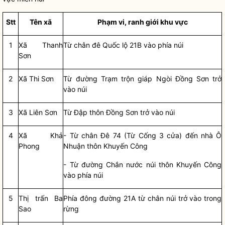
Stt
Tên xã
Phạm vi, ranh giới khu vực
1
Xã Thanh
Từ chân đê Quốc lộ 21B vào phía núi
Sơn
2
Xã Thi Sơn
Từ đường Trạm trộn giáp Ngòi Đồng Sơn trở
vào núi
3
Xã Liên Sơn
Từ Đập thôn Đồng Sơn trở vào núi
4
Xã Khả
- Từ chân Đê 74 (Từ Cống 3 cửa) đến nhà Ô
Phong
Nhuận thôn Khuyến Công
- Từ đường Chắn nước núi thôn Khuyến Công
vào phía núi
5
Thị trấn Ba
Phía đông đường 21A từ chân núi trở vào trong
Sao
rừng