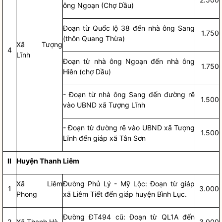
ông Ngoạn (Chợ Dầu)
Đoạn từ Quốc lộ 38 đến nhà ông Sang
1.750
(thôn Quang Thừa)
Xã Tượng
4
Lĩnh
Đoạn từ nhà ông Ngoạn đến nhà ông
1.750
Hiên (chợ Dầu)
- Đoạn từ nhà ông Sang đến đường rẽ
1.500
vào UBND xã Tượng Lĩnh
- Đoạn từ đường rẽ vào UBND xã Tượng
1.500
Lĩnh đến giáp xã Tân Sơn
II
Huyện Thanh Liêm
Xã Liêm
Đường Phủ Lý - Mỹ Lộc: Đoạn từ giáp
1
3.000
Phong
xã Liêm Tiết đến giáp huyện Bình Lục.
Đường ĐT494 cũ: Đoạn từ QL1A đến
2
Xã Thanh Hà
3.000