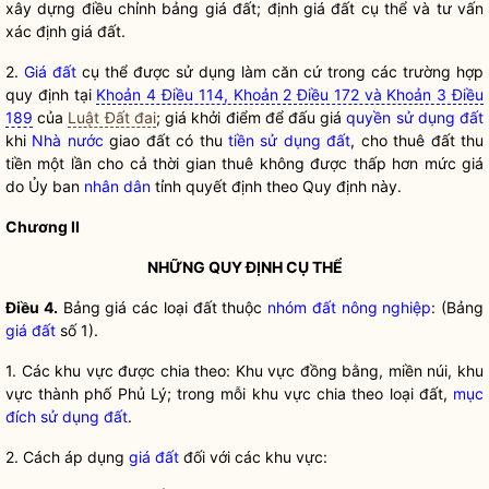
xây dựng điều chỉnh bảng
giá đất
; định
giá đất
cụ thể và tư vấn
xác định
giá đất
.
2.
Giá đất
cụ thể được sử dụng làm căn cứ trong các trường hợp
quy định tại
Khoản 4 Điều 114, Khoản 2 Điều 172 và Khoản 3 Điều
189
của
Luật Đất đai
; giá khởi điểm để đấu giá
quyền sử dụng đất
khi
Nhà nước
giao đất có thu
tiền sử dụng đất
, cho thuê đất thu
tiền một lần cho cả thời gian thuê không được thấp hơn mức giá
do Ủy ban
nhân dân
tỉnh quyết định theo Quy định này.
Chương II
NHỮNG QUY ĐỊNH CỤ THỂ
Điều 4.
Bảng giá các loại đất thuộc
nhóm đất nông nghiệp
: (Bảng
giá đất
số 1).
1. Các khu vực được chia theo: Khu vực đồng bằng, miền núi, khu
vực thành phố Phủ Lý; trong mỗi khu vực chia theo loại đất,
mục
đích sử dụng đất
.
2. Cách áp dụng
giá đất
đối với các khu vực: