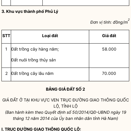
3. Khu vực thành phố Phủ Lý
2
Đơn vị tính: đồng/m
STT
Loại đất
Giá đất
1
Đất trồng cây hàng năm;
58.000
Đất nuôi trồng thủy sản
2
Đất trồng cây lâu năm
70.000
BẢNG
GIÁ ĐẤT
SỐ 2
GIÁ ĐẤT
Ở TẠI KHU VỰC VEN TRỤC ĐƯỜNG GIAO THÔNG QUỐC
LỘ, TỈNH LỘ
(Ban hành kèm theo Quyết định số
50
/2014/QĐ-UBND ngày
19
tháng 12 năm 2014 của Ủy ban
nhân dân
tỉnh Hà Nam)
I. TRỤC ĐƯỜNG GIAO THÔNG QUỐC LỘ: