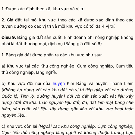
1. Được xác định theo xã, khu vực và vị trí.
2.
Giá đất
tại mỗi khu vực theo các xã được xác định theo các
tuyến đường có các vị trí và mỗi khu vực có tối đa 4 vị trí.
Điều 9.
Bảng
giá đất
sản xuất, kinh doanh phi nông nghiệp không
phải là đất thương mại, dịch vụ (Bảng
giá đất
số 6)
1. Bảng
giá đất
được phân ra các khu vực như sau:
a) Khu vực tại các Khu công nghiệp, Cụm công nghiệp, Cụm tiểu
thủ công nghiệp, làng nghề.
b) Khu vực đồi núi của
huyện
Kim Bảng và
huyện
Thanh Liêm
(Không áp dụng với
các
khu đất có vị trí ti
ế
p giáp với các đường
Quốc lộ, Tỉnh lộ, đường
huyện
) đối với đất sản xuất vật liệu xây
dựng (đất để khai thác nguyên liệu đất, đá; đất làm mặt bằng chế
biến, sản xuất vật liệu xây dựng gắn liền với khu vực khai thác
nguyên liệu).
c) Khu vực còn lại
(Ngoài các Khu công nghiệp, Cụm công nghiệp,
Cụm ti
ể
u thủ công nghiệp làng ngh
ề
và không thuộc trường hợp