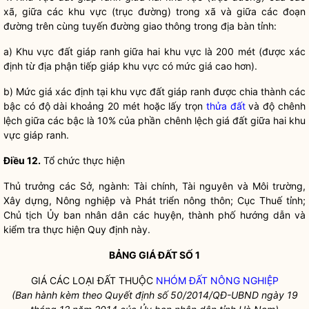
xã, giữa các khu vực (trục đường) trong xã và giữa các đoạn
đường trên cùng tuyến đường giao thông trong
địa bàn
tỉnh:
a) Khu vực đất giáp ranh giữa hai khu vực là 200 mét (được xác
định từ địa phận tiếp giáp khu vực có mức giá cao hơn).
b) Mức giá xác định tại khu vực đất giáp ranh được chia thành các
bậc có độ dài khoảng 20 mét hoặc lấy trọn
thửa đất
và độ chênh
lệch giữa các bậc là 10% của phần chênh lệch
giá đất
giữa hai khu
vực giáp ranh.
Điều 12.
Tổ chức thực hiện
Thủ trưởng các Sở, ngành: Tài chính, Tài nguyên và Môi trường,
Xây dựng, Nông nghiệp và Phát triển nông thôn; Cục Thuế tỉnh;
Chủ tịch Ủy ban
nhân dân
các huyện, thành phố hướng dẫn và
kiểm tra thực hiện Quy định này.
BẢNG
GIÁ ĐẤT
SỐ 1
GIÁ CÁC LOẠI ĐẤT THUỘC
NHÓM ĐẤT NÔNG NGHIỆP
(Ban hành kèm theo
Quyết định số 50/2014/
QĐ-UBND ngày
1
9