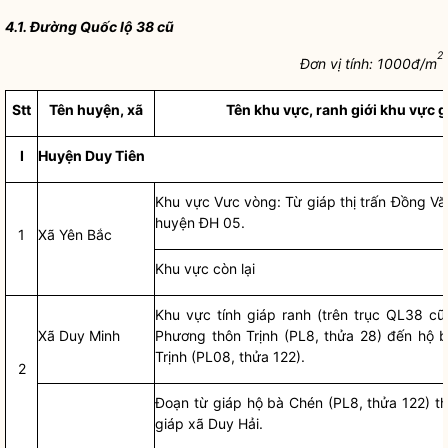
4.1. Đường Quốc lộ 38 cũ
2
Đơn vị tính: 1000đ/
m
Stt
Tên huyện, xã
Tên khu vực, ranh giới khu vực g
I
Huyện Duy Tiên
Khu vực Vưc vòng: Từ giáp thị trấn Đồng V
huyện
ĐH 05.
1
Xã Yên Bắc
Khu vực còn lại
Khu vực tính giáp ranh (trên trục QL38 cũ
Xã Duy Minh
Phương thôn Trịnh (PL8, thửa 28) đến hộ 
Trịnh (PL08, thửa 122).
2
Đoạn từ giáp hộ bà Chén (PL8, thửa 122) th
giáp xã Duy Hải.