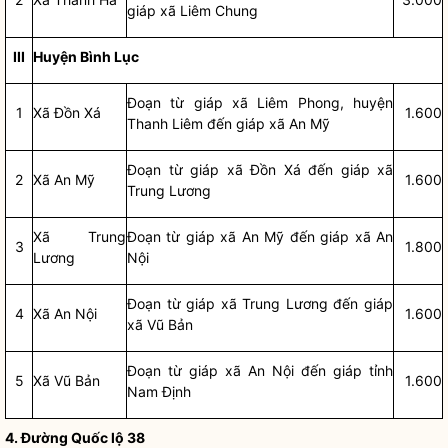
giáp xã Liêm Chung
III
Huy
ệ
n Bình Lục
Đoạn từ giáp xã Liêm Phong, huyện
1
Xã Đồn Xá
1.600
Thanh Liêm đến giáp xã An Mỹ
Đoạn từ giáp xã Đồn Xá đến giáp xã
2
Xã An Mỹ
1.600
Trung Lương
Xã Trung
Đoạn từ giáp xã An Mỹ đến giáp xã An
3
1.800
Lương
Nội
Đoạn từ giáp xã Trung Lương đến giáp
4
Xã An Nội
1.600
xã Vũ Bản
Đoạn từ giáp xã An Nội đến giáp tỉnh
5
Xã Vũ Bản
1.600
Nam Định
4. Đường Quốc lộ 38