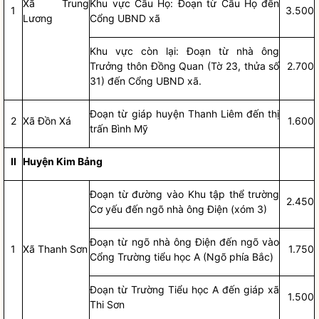
Xã Trung
Khu vực Cầu Họ: Đoạn từ Cầu Họ đến
1
3.500
Lương
Cổng UBND xã
Khu vực còn lại: Đoạn từ nhà ông
Trưởng thôn Đồng Quan (Tờ 23, thửa số
2.700
31) đến Cổng UBND xã.
Đoạn từ giáp huyện Thanh Liêm đến thị
2
Xã Đồn Xá
1.600
trấn Bình Mỹ
II
Huyện Kim Bảng
Đoạn từ đường vào Khu tập thể trường
2.450
Cơ yếu đến ngõ nhà ông Điện (xóm 3)
Đoạn từ ngõ nhà ông Điện đến ngõ vào
1
Xã Thanh Sơn
1.750
Cổng Trường tiểu học A (Ngõ phía Bắc)
Đoạn từ Trường Tiểu học A đến giáp xã
1.500
Thi Sơn