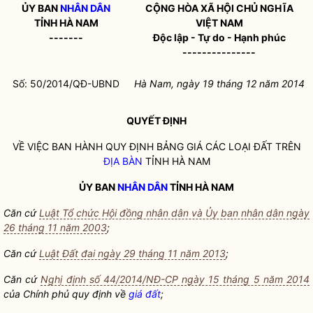
ỦY BAN
NHÂN DÂN
CỘNG HÒA XÃ HỘI CHỦ NGHĨA
TỈNH HÀ NAM
VIỆT NAM
-------
Độc lập - Tự do - Hạnh phúc
---------------
Số: 50/2014/QĐ-UBND
Hà N
am
, ngày
19
tháng
12
năm
2014
QUYẾT ĐỊNH
VỀ VIỆC BAN HÀNH QUY ĐỊNH BẢNG GIÁ CÁC LOẠI ĐẤT TRÊN
ĐỊA BÀN
TỈNH HÀ NAM
ỦY BAN
NHÂN DÂN
TỈNH HÀ NAM
Căn cứ
Luật Tổ chức Hội đồng nhân dân và Ủy ban nhân dân ngày
26 tháng 11 năm 2003
;
Căn cứ
Luật Đất đai ngày 29 tháng 11 năm 2013
;
Căn cứ
Nghị định số 44/2014/NĐ-CP ngày 15 tháng 5 năm 2014
của Chính phủ quy định về
giá đất
;