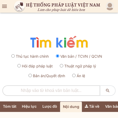

Thủ tục hành chính
Văn bản / TCVN / QCVN
Hỏi đáp pháp luật
Thuật ngữ pháp lý
Bản án/Quyết định
Án lệ

Tóm tắt
Hiệu lực
Lược đồ
Tải về
Văn bả
Nội dung