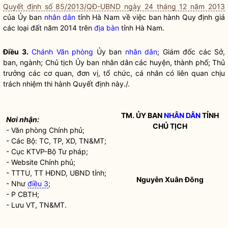
Quyết định số 85/2013/QĐ-UBND ngày 24 tháng 12 năm 2013
của Ủy ban
nhân dân
tỉnh Hà Nam về việc ban hành Quy định giá
các loại đất năm 2014 trên
địa bàn
tỉnh Hà Nam.
Điều 3.
Chánh Văn phòng
Ủy ban
nhân dân
; Giám đốc các Sở,
ban, ngành; Chủ tịch Ủy ban
nhân dân
các huyện, thành phố; Thủ
trưởng các cơ quan, đơn vị, tổ chức, cá nhân có liên quan chịu
trách nhiệm thi hành Quyết định này./.
TM. ỦY BAN
NHÂN DÂN
TỈNH
Nơi nhận:
CHỦ TỊCH
- Văn phòng Chính phủ;
- Các Bộ: TC, TP, XD, TN&MT;
- Cục KTVP-Bộ Tư pháp;
- Website Chính phủ;
- TTTU, TT HĐND, UBND tỉnh;
Nguyễn Xuân Đông
- Như
điều 3
;
- P CBTH;
- Lưu VT, TN&MT.