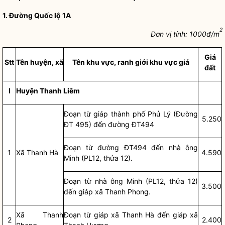
1. Đường Quốc lộ 1A
2
Đơn vị tính:
1
000đ/m
Giá
S
tt
Tên huyện, xã
Tên khu vực, ranh giới khu vực giá
đất
I
Huyện Thanh Liêm
Đoạn từ giáp thành phố Phủ Lý (Đường
5.250
ĐT 495) đến đường ĐT494
Đoạn từ đường ĐT494 đến nhà ông
1
Xã Thanh Hà
4.590
Minh (PL12, thửa 12).
Đoạn từ nhà ông Minh (PL12, thửa 12)
3.500
đến giáp xã Thanh Phong.
Xã Thanh
Đoạn từ giáp xã Thanh Hà đến giáp xã
2
2.400