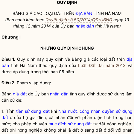
QUY ĐỊNH
BẢNG GIÁ CÁC LOẠI ĐẤT TRÊN
ĐỊA BÀN
TỈNH HÀ NAM
(Ban hành kèm theo
Quyết định số 50/2014/QĐ-UBND
ngày 19
tháng 12 năm 2014 của Ủy ban
nhân dân
tỉnh Hà Nam)
Chương I
NHỮNG QUY ĐỊNH CHUNG
Điều 1.
Quy định này quy định về Bảng giá các loại đất trên
địa
bàn
tỉnh Hà Nam theo quy định của
Luật Đất đai năm 2013
và
được áp dụng trong thời hạn 05 năm.
Điều 2.
Phạm vi áp dụng:
Bảng
giá đất
do Ủy ban
nhân dân
tỉnh quy định được sử dụng làm
căn cứ để:
1. Tính
tiền sử dụng đất
khi
Nhà nước công nhận quyền sử dụng
đất
ở của hộ gia đình, cá nhân đối với phần diện tích trong hạn
mức; cho phép chuyển
mục đích sử dụng đất
từ đất nông nghiệp,
đất phi nông nghiệp không phải là đất ở sang đất ở đối với phần