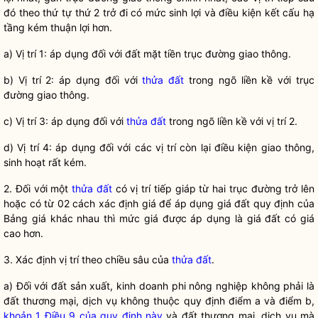
đó theo thứ tự thứ 2 trở đi có mức sinh lợi và điều kiện kết cấu hạ
tầng kém thuận lợi hơn.
a) Vị trí 1: áp dụng đối với đất mặt tiền trục đường giao thông.
b) Vị trí 2: áp dụng đối với
thửa đất
trong ngõ liền kề với trục
đường giao thông.
c) Vị trí 3: áp dụng đối với
thửa đất
trong ngõ liền kề với vị trí 2.
d) Vị trí 4: áp dụng đối với các vị trí còn lại điều kiện giao thông,
sinh hoạt rất kém.
2. Đối với một
thửa đất
có vị trí tiếp giáp từ hai trục đường trở lên
hoặc có từ 02 cách xác định giá để áp dụng
giá đất
quy định của
Bảng giá khác nhau thì mức giá được áp dụng là
giá đất
có giá
cao hơn.
3. Xác định vị trí theo chiều sâu của
thửa đất
.
a) Đối với đất sản xuất, kinh doanh phi nông nghiệp không phải là
đất thương mại, dịch vụ không thuộc quy định điểm a và điểm b,
khoản 1 Điều 9 của quy định này
và đất thương mại, dịch vụ mà