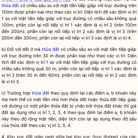
thửa đất
có chiều sâu so với mặt tiền tiếp giáp với trục đường trên
100m được phân loại như theo các vị trí: Diện tích để xác định vị trí
1 so với mặt tiền tiếp giáp với trục đường có chiều sâu không quá
100m; phần còn lại nối tiếp vị trí 1 xác định là vị trí 2 (trên 100m
đến 200m); phần còn lại nối tiếp vị trí 2 xác định là vị trí 3 (trên
200m đến 300m); phần còn lại nối tiếp vị trí 3 xác định là vị trí 4.
b) Đối với đất ở mà
thửa đất
có chiều sâu so với mặt tiền tiếp giáp
với trục đường trên 30 m được phân loại như theo các vị trí: Diện
tích để xác định vị trí 1 so với mặt tiền tiếp giáp với trục đường có
chiều sâu không quá 30 m; phần còn lại nối tiếp vị trí 1 xác định là
vị trí 2 (trên 30 m đến 60m); phần còn lại nối tiếp vị trí 2 xác định
là vị trí 3.
c) Trường hợp
thửa đất
theo quy định tại các điểm a, b khoản này
mà hình thể có mặt tiền nhỏ hơn
thửa đất
hoặc
thửa đất
tiếp giáp
với đường có một phần
thửa đất
bị chắn bởi
thửa đất
khác thì
giá
đất
áp dụng như vị trí 1, 2, 3, 4 theo quy định tại điểm a, b khoản
này theo độ rộng mặt tiền, diện tích còn lại áp dụng theo độ sâu
của
thửa đất
theo các vị trí 2, 3, 4.
4. Khu vực đất giáp ranh giữa hai khu vực (trục đường) của các