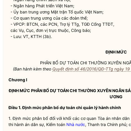
- Ngân hàng Phát triển Việt Nam;
- Ủy ban trung ương Mặt trận Tổ quốc Việt Nam;
- Cơ quan trung ương của các đoàn thể;
- VPCP: BTCN, các PCN, Trợ lý TTg, TGĐ Cổng TTĐT,
các Vụ, Cục, đơn vị trực thuộc, Công báo;
- Lưu: VT, KTTH (3b).
ĐỊNH MỨC
PHÂN BỔ DỰ TOÁN
CHI THƯỜNG XUYÊN
NGÂ
(Ban hành kèm theo
Quyết định số 46/2016/QĐ-TTg ngày 19 
Chương I
ĐỊNH MỨC PHÂN BỔ DỰ TOÁN
CHI THƯỜNG XUYÊN
NGÂN SÁ
ƯƠNG
Điều 1. Định mức phân bổ dự toán chi quản lý hành chính
1. Định mức phân bổ đối với khối các cơ quan Tòa án nhân dân t
thi hành án dân sự, Kiểm toán
Nhà nước
, Thanh tra Chính phủ; 