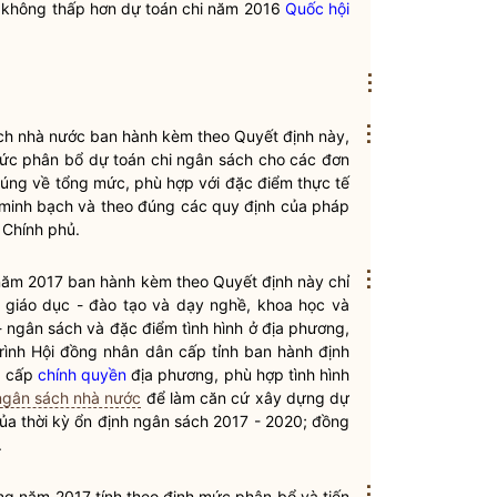
 không thấp hơn dự toán chi năm 2016
Quốc hội
⋮
⋮
ch nhà nước
ban hành kèm theo Quyết định này,
ức phân bổ dự toán chi ngân sách cho các đơn
đúng về tổng mức, phù hợp với đặc điểm thực tế
, minh bạch và theo đúng các quy định của pháp
 Chính phủ.
⋮
ăm 2017 ban hành kèm theo Quyết định này chỉ
ực giáo dục - đào tạo và dạy nghề, khoa học và
- ngân sách và đặc điểm tình hình ở địa phương,
trình Hội đồng
nhân dân
cấp tỉnh ban hành định
g cấp
chính quyền
địa phương, phù hợp tình hình
ngân sách nhà nước
để làm căn cứ xây dựng dự
a thời kỳ ổn định ngân sách 2017 - 2020; đồng
.
⋮
ng
năm 2017 tính theo định mức phân bổ và tiến