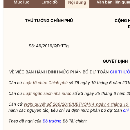
Mục lục
Lược đồ
Văn bản liên qua
Nội dung
THỦ TƯỚNG CHÍNH PHỦ
CỘNG H
-------
Số: 46/2016/QĐ-TTg
QUYẾT ĐỊNH
VỀ VIỆC BAN HÀNH ĐỊNH MỨC PHÂN BỔ DỰ TOÁN
CHI THƯ
Căn cứ
Luật tổ chức Chính phủ
số 76 ngày 19 tháng 6 năm 201
Căn cứ
Luật ngân sách nhà nước
số 83 ngày 25 tháng 6 năm 2
Căn cứ
Nghị quyết số 266/2016/UBTVQH14 ngày 4 tháng 10 
hành các nguyên tắc, tiêu chí và định mức phân bổ dự toán
chi
Theo đề nghị của
Bộ trưởng
Bộ Tài chính;