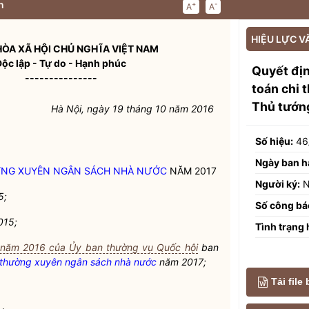
n
+
-
A
A
HIỆU LỰC V
ÒA XÃ HỘI CHỦ NGHĨA VIỆT NAM
Độc lập - Tự do - Hạnh phúc
Quyết đị
---------------
toán chi
Thủ tướn
Hà Nội, ngày 19 tháng 10 năm 2016
Số hiệu:
46
Ngày ban h
ỜNG XUYÊN
NGÂN SÁCH NHÀ NƯỚC
NĂM 2017
Người ký:
N
5;
Số công bá
015;
Tình trạng 
năm 2016 của Ủy ban thường vụ Quốc hội
ban
 thường xuyên
ngân sách nhà nước
năm 2017;
Tải file