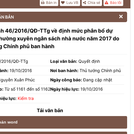
Bản in
Lưu VB
Chia sẻ
Báo lỗi

ĂN BẢN
nh 46/2016/QĐ-TTg về định mức phân bổ dự
 thường xuyên ngân sách nhà nước năm 2017 do
g Chính phủ ban hành
/2016/QĐ-TTg
Loại văn bản:
Quyết định
ành:
19/10/2016
Nơi ban hành:
Thủ tướng Chính phủ
guyễn Xuân Phúc
Ngày công báo:
Đang cập nhật
o:
Từ số 1161 đến số 1162
Ngày hiệu lực:
19/10/2016
hiệu lực:
Kiểm tra
Tải văn bản
 bản word