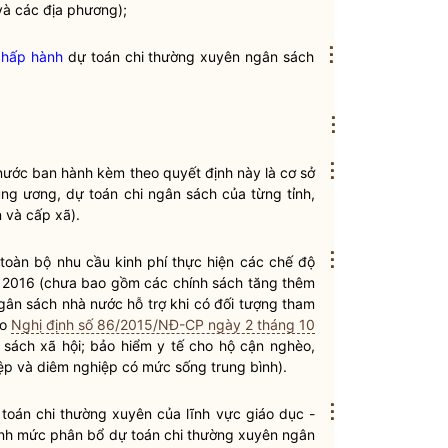
và các địa phương);
⋮
chấp hành
dự toán
chi thường xuyên
ngân sách
⋮
⋮
nước
ban hành kèm theo quyết định này là cơ sở
ng ương, dự toán chi ngân sách của từng tỉnh,
 và cấp xã).
⋮
oàn bộ nhu cầu kinh phí thực hiện các chế độ
 2016 (chưa bao gồm các chính sách tăng thêm
gân sách nhà nước
hỗ trợ khi có đối tượng tham
eo
Nghị định số 86/2015/NĐ-CP ngày 2 tháng 10
 sách xã hội; bảo hiểm y tế cho hộ cận nghèo,
ệp và diêm nghiệp có mức sống trung bình).
⋮
 toán
chi thường xuyên
của lĩnh vực giáo dục -
định mức phân bổ dự toán
chi thường xuyên
ngân