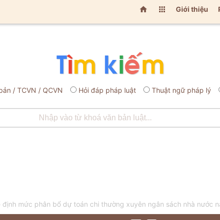


Giới thiệu
bản / TCVN / QCVN
Hỏi đáp pháp luật
Thuật ngữ pháp lý
 định mức phân bổ dự toán chi thường xuyên ngân sách nhà nước 