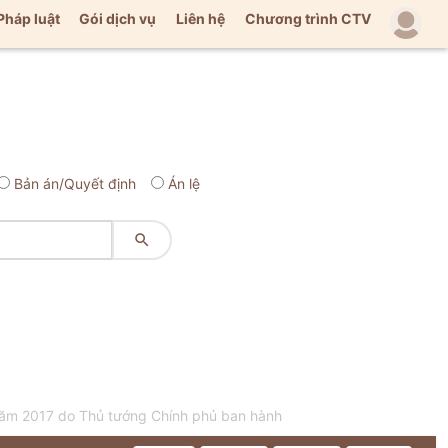
Pháp luật
Gói dịch vụ
Liên hệ
Chương trình CTV
Bản án/Quyết định
Án lệ

năm 2017 do Thủ tướng Chính phủ ban hành