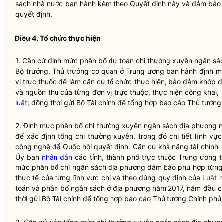
sách nhà nước
ban hành kèm theo Quyết định này và đảm bảo
quyết định.
Điều 4. Tổ chức thực hiện
1. Căn cứ định mức phân bổ dự toán
chi thường xuyên
ngân sá
Bộ trưởng
, Thủ trưởng cơ quan ở Trung ương ban hành định m
vị trực thuộc để làm căn cứ tổ chức thực hiện, bảo đảm khớp 
và nguồn thu của từng đơn vị trực thuộc, thực hiện công khai
luật
; đồng thời gửi Bộ Tài chính để tổng hợp báo cáo Thủ tướng
2. Định mức phân bổ
chi thường xuyên
ngân sách địa phương
n
để xác định tổng
chi thường xuyên
, trong đó chi tiết lĩnh v
công nghệ để
Quốc hội
quyết định. Căn cứ khả năng tài chính 
Ủy ban
nhân dân
các tỉnh, thành phố trực thuộc Trung ương 
mức phân bổ chi
ngân sách địa phương
đảm bảo phù hợp từn
thực tế của từng lĩnh vực chi và theo đúng quy định của
Luật 
toán và phân bổ ngân sách ở địa phương năm 2017, năm đầu củ
thời gửi Bộ Tài chính để tổng hợp báo cáo Thủ tướng Chính phủ
3. Căn cứ vào tổng mức
chi thường xuyên
ngân sách địa phươ