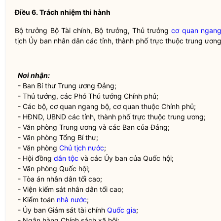
Điều 6. Trách nhiệm thi hành
Bộ trưởng
Bộ Tài chính,
Bộ trưởng
, Thủ trưởng
cơ quan ngang
tịch Ủy ban
nhân dân
các tỉnh, thành phố trực thuộc trung ương
Nơi nhận:
- Ban Bí thư Trung ương Đảng;
- Thủ tướng, các Phó Thủ tướng Chính phủ;
- Các bộ, cơ quan ngang bộ,
cơ quan thuộc Chính phủ
;
- HĐND, UBND các tỉnh, thành phố trực thuộc trung ương;
- Văn phòng Trung ương và các Ban của Đảng;
- Văn phòng Tổng Bí thư;
- Văn phòng
Chủ tịch nước
;
- Hội đồng
dân tộc
và các Ủy ban của
Quốc hội
;
- Văn phòng
Quốc hội
;
- Tòa án nhân dân tối cao;
- Viện kiểm sát nhân dân tối cao;
- Kiểm toán
nhà nước
;
- Ủy ban Giám sát tài chính
Quốc gia
;
- Ngân hàng Chính sách xã hội;