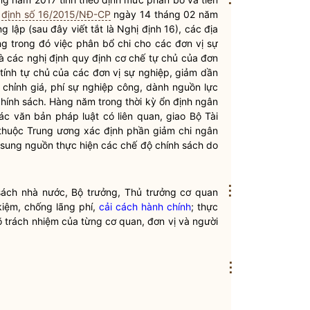
 định số 16/2015/NĐ-CP
ngày 14 tháng 02 năm
lập (sau đây viết tắt là Nghị định 16), các địa
ng
trong đó việc phân bổ chi cho các đơn vị sự
và các nghị định quy định cơ chế tự chủ của đơn
 tính tự chủ của các đơn vị sự nghiệp, giảm dần
u chỉnh giá, phí sự nghiệp công, dành nguồn lực
chính sách. Hàng năm trong thời kỳ ổn định ngân
 các văn bản pháp
luật
có liên quan, giao Bộ Tài
 thuộc Trung ương xác định phần giảm chi
ngân
 sung nguồn thực hiện các chế độ chính sách do
⋮
sách nhà nước
,
Bộ trưởng
, Thủ trưởng cơ quan
kiệm, chống lãng phí,
cải cách hành chính
; thực
õ trách nhiệm của từng cơ quan, đơn vị và người
⋮