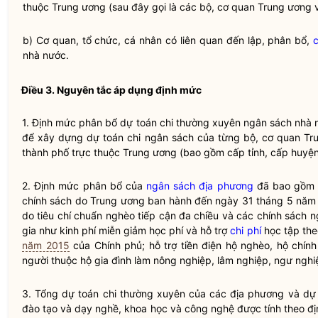
thuộc Trung ương (sau đây gọi là các bộ, cơ quan Trung ương 
b) Cơ quan, tổ chức, cá nhân có liên quan đến lập, phân bổ,
nhà nước
.
Điều 3. Nguyên tắc áp dụng định mức
1. Định mức phân bổ dự toán
chi thường xuyên
ngân sách nhà 
để xây dựng dự toán chi ngân sách của từng bộ, cơ quan Tru
thành phố trực thuộc Trung ương (bao gồm cấp tỉnh, cấp huyện
2. Định mức phân bổ của
ngân sách địa phương
đã bao gồm t
chính sách do Trung ương ban hành đến ngày 31 tháng 5 năm
do tiêu chí chuẩn nghèo tiếp cận đa chiều và các chính sách
n
gia như kinh phí miễn giảm học phí và hỗ trợ
chi phí
học tập th
năm 2015
của Chính phủ; hỗ trợ tiền điện hộ nghèo, hộ chính
người thuộc hộ gia đình làm nông nghiệp, lâm nghiệp, ngư nghi
3. Tổng dự toán
chi thường xuyên
của các địa phương và dự
đào tạo và dạy nghề, khoa học và công nghệ được tính theo 