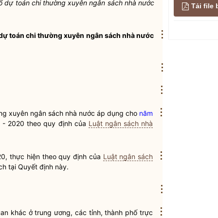
ổ dự toán
chi thường xuyên
ngân sách nhà nước
Tải fil
⋮
 dự toán
chi thường xuyên
ngân sách nhà nước
⋮
⋮
⋮
ờng xuyên
ngân sách nhà nước
áp dụng cho
năm
7 - 2020 theo quy định của
Luật ngân sách nhà
⋮
20, thực hiện theo quy định của
Luật ngân sách
h tại Quyết định này.
⋮
⋮
uan khác ở trung ương, các tỉnh, thành phố trực