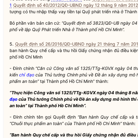
1
Quyết định số 40/2012/QĐ-UBND ngày 12 tháng 9 năm 201
tượng có thu nhập thấp vay tiền tại Quỹ phát triển nhà ở Thành
Bỏ phần văn bản căn cứ:
“Quyết định số 3823/QĐ-UB ngày 04
phố về lập Quỹ Phát triển Nhà ở Thành phố Hồ Chí Minh”.
5.
Quyết định số 26/2016/QĐ-UBND ngày 21 tháng 7 năm 20
ban hành
Quy chế
cấp và thu hồi Giấy chứng nhận đủ điều kiệ
phố Hồ Chí Minh
- Đính chính
“Căn cứ Công văn số 1325/TTg-KGVX ngày 04 th
kiến
chỉ đạo
của Thủ tướng Chính phủ về Đề án xây dựng mô hì
phẩm an toàn”
tại Thành phố Hồ Chí Minh” thành:
“Thực hiện Công văn số 1325/TTg-KGVX ngày 04 tháng 8 nă
đạo
của Thủ tướng Chính phủ về Đề á
n xây dựng mô hình thí
an toàn” tại Thành phố Hồ Chí Minh”.
- Đính chính tên gọi Quyết định
“Ban hành
Quy chế
cấp và t
“Chuỗi thực phẩm an toàn” của Thành phố Hồ Chí Minh”
thành:
“Ban hành
Quy chế
cấp và thu hồi Giấy chứng nhận đủ điều 