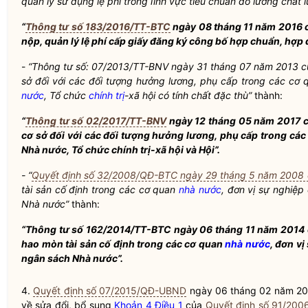
quản lý sử dụng lệ phí trong lĩnh vực tiêu chuẩn đo lường chất 
“
Thông tư số 183/2016/TT-BTC
ngày 08 tháng 11 năm 2016 
nộp, quản lý lệ phí cấp giấy đăng ký công bố hợp chuẩn, hợp 
-
“Thông tư số: 07/2013/TT-BNV ngày 31 tháng 07 năm 2013 
sở đối với các đối tượng hưởng lương, phụ cấp trong các cơ 
nước
, Tổ chức
chính trị
-xã hội có tính chất đặc thù”
thành:
“
Thông tư số 02/2017/TT-BNV
ngày 12 tháng 05 năm 2017 
cơ sở đối với các đối
tượng hưởng lương, phụ cấp trong các 
Nhà nước
, Tổ chức
chính trị
-xã hội và Hội”.
- “
Quyết định số 32/2008/QĐ-BTC ngày 29 tháng 5 năm 2008 c
tài sản cố định trong các cơ quan
nhà nước
, đơn vị sự nghiệp
Nhà nước
”
thành:
“Thông tư số
162/2014/TT-BTC ngày 06 tháng 11 năm 2014 củ
hao mòn tài sản cố
định trong các cơ quan
nhà nước
, đơn v
ngân sách
Nhà nước
”.
4.
Quyết định số 07/2015/QĐ-UBND
ngày 06 tháng 02 năm 2
về sửa đổi, bổ sung
Khoản 4 Điều 1
của
Quyết định số 91/20