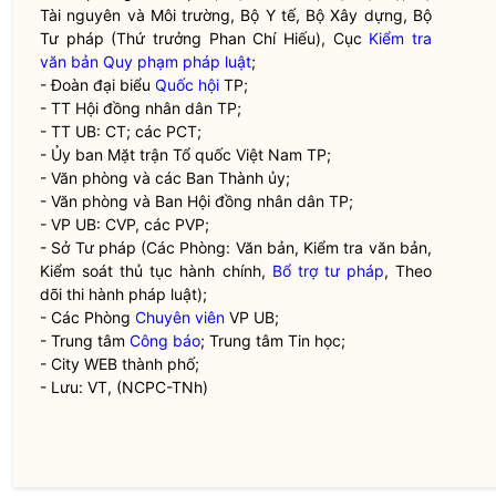
Tài nguyên và Môi trường, Bộ Y tế, Bộ Xây dựng, Bộ
Tư pháp (Thứ trưởng Phan Chí Hiếu), Cục
Kiểm tra
văn bản Quy phạm pháp luật
;
- Đoàn đại biểu
Quốc hội
TP;
- TT Hội đồng
nhân dân
TP;
- TT UB: CT; các PCT;
- Ủy ban Mặt trận Tổ quốc Việt Nam TP;
- Văn phòng và các Ban Thành ủy;
- Văn phòng và Ban Hội đồng
nhân dân
TP;
- VP UB: CVP, các PVP;
- Sở Tư pháp (Các Phòng: Văn bản, Kiểm tra văn bản,
Kiểm soát thủ tục hành chính,
Bổ trợ tư pháp
, Theo
dõi thi hành pháp luật);
- Các Phòng
Chuyên viên
VP UB;
- Trung tâm
Công báo
; Trung tâm Tin học;
- City WEB thành phố;
- Lưu: VT, (NCPC-TNh)