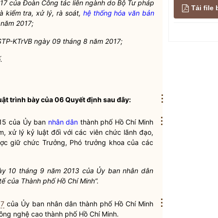
017 của Đoàn
Công tác
liên ngành do Bộ Tư pháp
Tải fil
kiểm tra, xử lý, rà soát,
hệ thống hóa văn bản
 năm 2017;
r-STP-KTrVB ngày 09 tháng 8 năm 2017;
.
⋮
uật trình bày của 06 Quyết định sau đây:
⋮
015 của Ủy ban
nhân dân
thành phố Hồ Chí Minh
, xử lý kỷ luật đối với các viên chức lãnh đạo,
ược giữ chức Trưởng, Phó trưởng khoa của các
ày 10 tháng 9 năm 2013 của Ủy ban
nhân dân
tế của Thành phố Hồ Chí Minh”.
⋮
17
của Ủy ban
nhân dân
thành phố Hồ Chí Minh
ông nghệ cao thành phố Hồ Chí Minh.