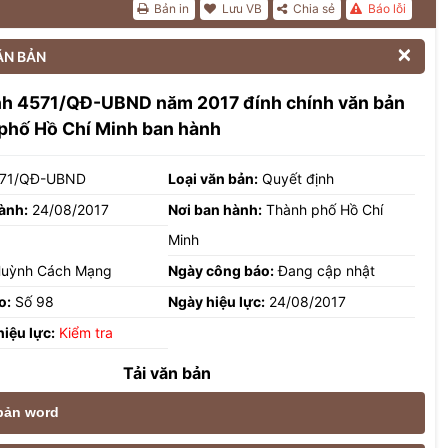
Bản in
Lưu VB
Chia sẻ
Báo lỗi

ĂN BẢN
nh 4571/QĐ-UBND năm 2017 đính chính văn bản
phố Hồ Chí Minh ban hành
71/QĐ-UBND
Loại văn bản:
Quyết định
ành:
24/08/2017
Nơi ban hành:
Thành phố Hồ Chí
Minh
uỳnh Cách Mạng
Ngày công báo:
Đang cập nhật
o:
Số 98
Ngày hiệu lực:
24/08/2017
hiệu lực:
Kiểm tra
Tải văn bản
 bản word