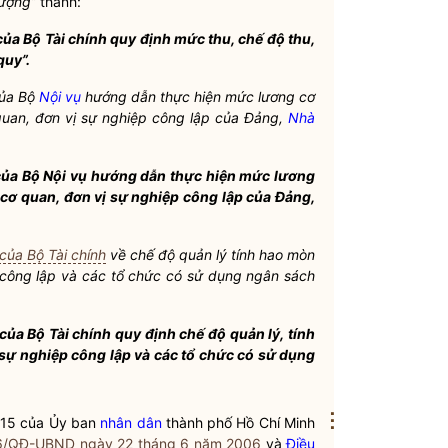
lượng”
thành:
củ
a Bộ Tài chính quy định mức thu, chế độ thu,
quy”.
của Bộ
Nội vụ
hướng dẫn thực hiện mức lương cơ
quan, đơn vị sự nghiệp công lập của Đảng,
Nhà
của Bộ
Nội vụ
hướng dẫn thực hiện mức lương
cơ quan, đơn vị sự nghiệp công lập của Đảng,
ủa Bộ Tài chính
về chế độ quản lý tính hao mòn
 công lập và các tổ chức có sử dụng ngân sách
a Bộ Tài chính quy định chế độ quản lý, tí
nh
ị sự nghiệp công lập và các tổ chức có sử dụng
⋮
015 của Ủy ban
nhân dân
thành phố Hồ Chí Minh
06/QĐ-UBND ngày 22 tháng 6 năm 2006
và
Điều