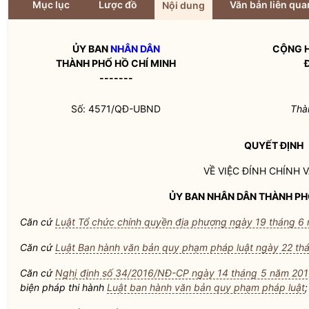
Mục lục
Lược đồ
Văn bản liên qua
Nội dung
ỦY BAN
NHÂN DÂN
CỘNG H
THÀNH PHỐ HỒ CHÍ MINH
-------
Số: 4571/QĐ-UBND
Thà
QUYẾT ĐỊNH
VỀ VIỆC ĐÍNH CHÍNH 
ỦY BAN
NHÂN DÂN
THÀNH PHỐ
Căn cứ
Luật Tổ chức chính quyền địa phương ngày 19 tháng 6
Căn cứ
Luật Ban hành văn bản quy phạm pháp luật ngày 22 th
Căn cứ
Nghị định số 34/2016/NĐ-CP ngày 14 tháng 5 năm 20
biện pháp thi hành
Luật ban hành văn bản quy phạm pháp luật
;