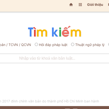


Giới thiệu
bản / TCVN / QCVN
Hỏi đáp pháp luật
Thuật ngữ pháp lý
2017 đính chính văn bản do thành phố Hồ Chí Minh ban hành