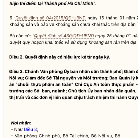
hiện thí
điểm tại Thành phố Hồ Chí Minh”.
6.
Quyết định số 04/2015/QĐ-UBND
ngày 15 tháng 01 năm 2
khoáng sản và bảo vệ khoáng sản chưa khai thác trên
địa bàn
T
Bỏ căn cứ:
“
Quyết định số 430/QĐ-UBND
ngày 25 tháng 01 n
duyệt quy hoạch khai thác và sử dụng khoáng sản rắn trên
địa
Điều 2.
Quyết định này có hiệu lực kể từ ngày ký.
Điều 3.
Chánh Văn phòng
Ủy ban
nhân dân
thành phố; Giám đ
Nội vụ
; Giám đốc Sở Tài nguyên và Môi trường; Ban Quản lý
án “chuỗi thực phẩm an toàn” Chi Cục An toàn thực phẩm - 
trưởng các Sở, ban, ngành; Chủ tịch Ủy ban
nhân dân
quận, 
thị trấn và các đơn vị liên quan chịu trách nhiệm thi hành Quyế
Nơi nhận:
- Như
Điều 3
;
- Văn phòng Chính phủ, Bộ Tài chính, Bộ
Nội vụ
, Bộ