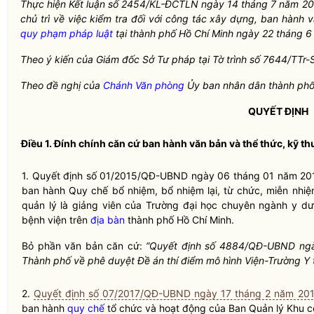
Thực hiện Kết luận số 2454/KL-ĐCTLN ngày 14 tháng 7 năm 2
chủ trì về việc kiểm tra đối với
công tác
xây dựng, ban hành và 
quy phạm pháp luật
tại thành phố Hồ Chí Minh ngày 22 tháng 6
Theo ý kiến của Giám đốc Sở Tư pháp tại Tờ trình số 7644/TT
Theo đề nghị của
Chánh Văn phòng
Ủy ban
nhân dân
thành phố
QUYẾT ĐỊNH
Điều 1.
Đính chính
căn cứ ban hành văn bản
và thể thức, kỹ th
1. Quyết định số 01/2015/QĐ-UBND ngày 06 tháng 01 năm 2
ban hành
Quy chế
bổ nhiệm, bổ nhiệm lại, từ chức, miễn nhiệm
quản lý là giảng viên của Trường đại học chuyên ngành y d
bệnh viện trên
địa bàn
thành phố Hồ Chí Minh.
Bỏ phần văn bản căn cứ:
“Quyết định số 4884/QĐ-UBND ng
Thành phố về phê duyệt Đề án thí điểm mô hình Viện-Trường Y 
2.
Quyết định số 07/2017/QĐ-UBND ngày 17 tháng 2 năm 20
ban hành
quy chế
tổ chức và hoạt động của Ban Quản lý Khu c