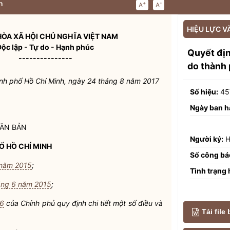
n
+
-
A
A
HIỆU LỰC V
ÒA XÃ HỘI CHỦ NGHĨA VIỆT NAM
Độc lập - Tự do - Hạnh phúc
Quyết đị
---------------
do thành 
nh phố Hồ Chí Minh, ngày 24 tháng 8 năm 2017
Số hiệu:
45
Ngày ban h
VĂN BẢN
Người ký:
H
 HỒ CHÍ MINH
Số công bá
 năm 2015
;
Tình trạng 
áng 6 năm 2015
;
16
của Chính phủ quy định chi tiết một số điều và
Tải file