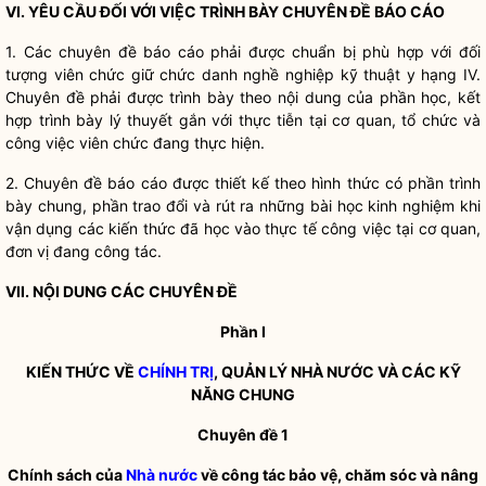
VI. YÊU CẦU ĐỐI VỚI VIỆC TRÌNH BÀY CHUYÊN ĐỀ BÁO CÁO
1. Các chuyên đề báo cáo phải được chuẩn bị phù hợp với đối
tượng viên chức giữ chức danh nghề nghiệp kỹ thuật y hạng IV.
Chuyên đề phải được trình bày theo nội dung của phần học, kết
hợp trình bày lý thuyết gắn với thực tiễn tại cơ quan, tổ chức và
công việc viên chức đang thực hiện.
2. Chuyên đề báo cáo được thiết kế theo hình thức có phần trình
bày chung, phần trao đổi và rút ra những bài học kinh nghiệm khi
vận dụng các kiến thức đã học vào thực tế công việc tại cơ quan,
đơn vị đang
công tác
.
VII. NỘI DUNG CÁC CHUYÊN ĐỀ
Phần I
KIẾN THỨC VỀ
CHÍNH TRỊ
,
QUẢN LÝ NHÀ NƯỚC
VÀ CÁC KỸ
NĂNG CHUNG
Chuyên đề 1
Chính sách của
Nhà nước
về
công tác
bảo vệ, chăm sóc và nâng