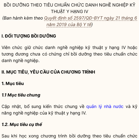
BỒI DƯỠNG THEO TIÊU CHUẨN CHỨC DANH NGHỀ NGHIỆP KỸ
THUẬT Y HẠNG IV
(Ban hành kèm theo
Quyết định số 2597/QĐ-BYT ngày 21 tháng 6
năm 2019 của Bộ Y tế
)
I. ĐỐI TƯỢNG BỒI DƯỠNG
Viên chức giữ chức danh nghề nghiệp kỹ thuật y hạng IV hoặc
tương đương chưa có chứng chỉ bồi dưỡng theo tiêu chuẩn chức
danh nghề nghiệp.
II. MỤC TIÊU, YÊU CẦU CỦA CHƯƠNG TRÌNH
1. Mục tiêu
1.1 Mục tiêu chung
Cập nhật, bổ sung kiến thức chung về
quản lý nhà nước
và kỹ
năng nghề nghiệp của kỹ thuật y hạng IV.
1.2. Mục tiêu cụ thể
Sau khi học xong chương trình bồi dưỡng theo tiêu chuẩn chức