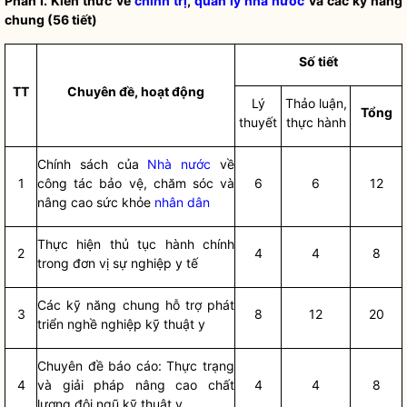
Phần I. Kiến thức về
chính trị
,
quản lý nhà nước
và các kỹ năng
chung (56 tiết)
Số tiết
TT
Chuyên đề, hoạt động
Lý
Thảo luận,
Tổ
ng
thuyết
thực hành
Chính sách của
Nhà nước
về
1
công tác
bảo vệ, chăm sóc và
6
6
12
nâng cao sức khỏe
nhân dân
Thực hiện thủ tục hành chính
2
4
4
8
trong đơn vị sự nghiệp y tế
Các kỹ năng chung hỗ trợ phát
3
8
12
20
triển nghề nghiệp kỹ thuật y
Chuyên đề báo cáo: Thực trạng
4
và giải pháp nâng cao chất
4
4
8
lượng đội ngũ kỹ thuật y