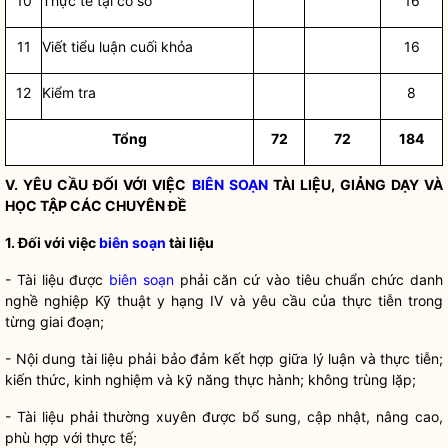
10
Thực tế tại cơ sở
16
11
Viết tiểu luận cuối khỏa
16
12
Kiểm tra
8
Tổng
72
72
184
V. YÊU CẦU ĐỐI VỚI VIỆC
BIÊN SOẠN
TÀI LIỆU, GIẢNG DẠY VÀ
HỌC TẬP CÁC CHUYÊN ĐỀ
1. Đối với việc
biên soạn
tài liệu
- Tài liệu được
biên soạn
phải căn cứ vào tiêu chuẩn chức danh
nghề nghiệp Kỹ thuật y hạng IV và yêu cầu của thực tiễn trong
từng giai đoạn;
- Nội dung tài liệu phải bảo đảm kết hợp giữa lý luận và thực tiễn;
kiến thức, kinh nghiệm và kỹ năng thực hành; không trùng lặp;
- Tài liệu phải thường xuyên được bổ sung, cập nhật, nâng cao,
phù hợp với thực tế;