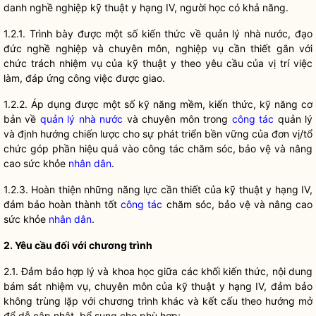
danh nghề nghiệp kỹ thuật y hạng IV, người học có khả năng.
1.2.1. Trình bày được một số kiến thức về
quản lý nhà nước
, đạo
đức nghề nghiệp và chuyên môn, nghiệp vụ cần thiết gắn với
chức trách nhiệm vụ của kỹ thuật y theo yêu cầu của vị trí việc
làm, đáp ứng công việc được giao.
1.2.2. Áp dụng được một số kỹ năng mềm, kiến thức, kỹ năng cơ
bản về
quản lý nhà nước
và chuyên môn trong
công tác
quản lý
và định hướng chiến lược cho sự phát triển bền vững của đơn vị/tổ
chức góp phần hiệu quả vào
công tác
chăm sóc, bảo vệ và nâng
cao sức khỏe
nhân dân
.
1.2.3. Hoàn thiện những năng lực cần thiết của kỹ thuật y hạng IV,
đảm bảo hoàn thành tốt
công tác
chăm sóc, bảo vệ và nâng cao
sức khỏe
nhân dân
.
2. Yêu cầu đối với chương trình
2.1. Đảm bảo hợp lý và khoa học giữa các khối kiến thức, nội dung
bám sát nhiệm vụ, chuyên môn của kỹ thuật y hạng IV, đảm bảo
không trùng lặp với chương trình khác và kết cấu theo hướng mở
để dễ cập nhật, bổ sung cho phù hợp;