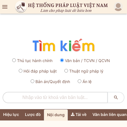

Thủ tục hành chính
Văn bản / TCVN / QCVN
Hỏi đáp pháp luật
Thuật ngữ pháp lý
Bản án/Quyết định
Án lệ

Hiệu lực
Lược đồ
Tải về
Văn bản liên quan
Nội dung