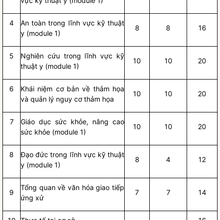
vực kỹ thuật y (module 1)
4
An toàn trong lĩnh vực kỹ thuật
8
8
16
y (module 1)
5
Nghiên cứu trong lĩnh vực kỹ
10
10
20
thuật y (module 1)
6
Khái niệm cơ bản về thảm họa
10
10
20
và quản lý nguy cơ thảm họa
7
Giáo dục sức khỏe, nâng cao
10
10
20
sức khỏe (module 1)
8
Đạo đức trong lĩnh vực kỹ thuật
8
4
12
y (module 1)
Tổng quan về văn hóa giao tiếp
9
7
7
14
ứng xử