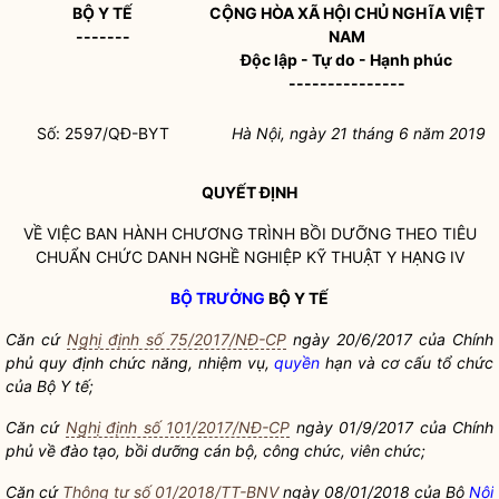
BỘ Y TẾ
CỘNG HÒA XÃ HỘI CHỦ NGHĨA VIỆT
-------
NAM
Độc lập - Tự do - Hạnh phúc
---------------
Số: 2597/QĐ-BYT
Hà Nội, ngày 21 tháng 6 năm 2019
QUYẾT ĐỊNH
VỀ VIỆC BAN HÀNH CHƯƠNG TRÌNH BỒI DƯỠNG THEO TIÊU
CHUẨN CHỨC DANH NGHỀ NGHIỆP KỸ THUẬT Y HẠNG IV
BỘ TRƯỞNG
BỘ Y TẾ
Căn cứ
Nghị định số 75/2017/NĐ-CP
ngày 20/6/2017 của Chính
phủ quy định chức năng, nhiệm vụ,
quyền
hạn và cơ cấu tổ chức
của Bộ Y tế;
Căn cứ
Nghị định số 101/2017/NĐ-CP
ngày 01/9/2017 của Chính
phủ về đào tạo, bồi dưỡng cán bộ, công chức, viên chức;
Căn cứ
Thông tư số 01/2018/TT-BNV
ngày 08/01/2018 của Bộ
Nội