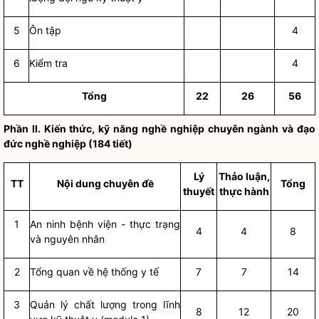
5
Ôn tập
4
6
Kiểm tra
4
Tổ
ng
22
26
56
Phần II. Kiến thức, kỹ năng nghề nghiệp chuyên ngành và đạo
đức nghề nghiệp (184 tiết)
Lý
Thảo luận,
TT
Nội dung chuyên đề
Tổng
thuyết
thực h
ành
1
An ninh bệnh viện - thực trạng
4
4
8
và nguyên nhân
2
Tổng quan về hệ thống y tế
7
7
14
3
Quản lý chất lượng trong lĩnh
8
12
20