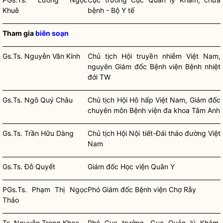
Khuê
bệnh - Bộ Y tế
Tham gia
biên soạn
Gs.Ts. Nguyễn Văn Kính
Chủ tịch Hội truyền nhiễm Việt Nam,
nguyên Giám đốc Bệnh viện Bệnh nhiệt
đới TW
Gs.Ts. Ngô Quý Châu
Chủ tịch Hội Hô hấp Việt Nam, Giám đốc
chuyên môn Bệnh viện đa khoa Tâm Anh
Gs.Ts. Trần Hữu Dàng
Chủ tịch Hội Nội tiết-Đái tháo đường Việt
Nam
Gs.Ts. Đỗ Quyết
Giám đốc Học viện Quân Y
PGs.Ts. Phạm Thị Ngọc
Phó Giám đốc Bệnh viện Chợ Rẫy
Thảo
Ts. Nguyễn Trọng Khoa
Phó Cục trưởng, Cục Quản lý Khám,