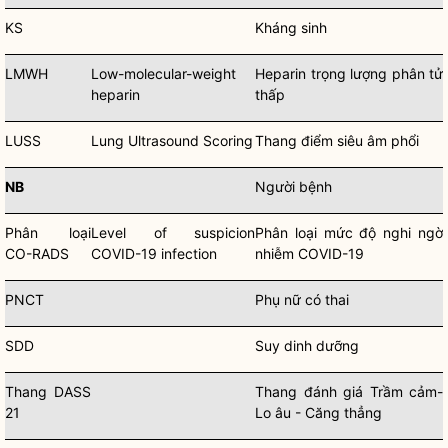
KS
Kháng sinh
LMWH
Low-molecular-weight
Heparin trọng lượng phân tử
heparin
thấp
LUSS
Lung Ultrasound Scoring
Thang điểm siêu âm phổi
NB
Người bệnh
Phân loại
Level of suspicion
Phân loại mức độ nghi ngờ
CO-RADS
COVID-19 infection
nhiễm COVID-19
PNCT
Phụ nữ có thai
SDD
Suy dinh dưỡng
Thang DASS
Thang đánh giá Trầm cảm-
21
Lo âu - Căng thẳng