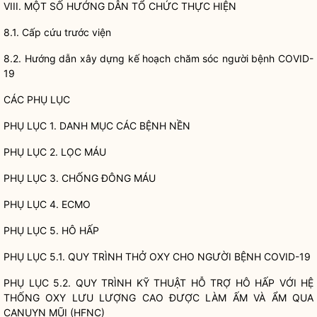
VIII. MỘT SỐ HƯỚNG DẪN TỔ CHỨC THỰC HIỆN
8.1. Cấp cứu trước viện
8.2. Hướng dẫn xây dựng kế hoạch chăm sóc người bệnh COVID-
19
CÁC PHỤ LỤC
PHỤ LỤC 1. DANH MỤC CÁC BỆNH NỀN
PHỤ LỤC 2. LỌC MÁU
PHỤ LỤC 3. CHỐNG ĐÔNG MÁU
PHỤ LỤC 4. ECMO
PHỤ LỤC 5. HÔ HẤP
PHỤ LỤC 5.1. QUY TRÌNH THỞ OXY CHO NGƯỜI BỆNH COVID-19
PHỤ LỤC 5.2. QUY TRÌNH KỸ THUẬT HỖ TRỢ HÔ HẤP VỚI HỆ
THỐNG OXY LƯU LƯỢNG CAO ĐƯỢC LÀM ẤM VÀ ẨM QUA
CANUYN MŨI (HFNC)