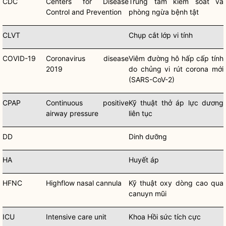
CDC
Centers for Disease
Trung tâm kiểm soát và
Control and Prevention
phòng ngừa bệnh tật
CLVT
Chụp cắt lớp vi tính
COVID-19
Coronavirus disease
Viêm đường hô hấp cấp tính
2019
do chủng vi rút corona mới
(SARS-CoV-2)
CPAP
Continuous positive
Kỹ thuật thở áp lực dương
airway pressure
liên tục
DD
Dinh dưỡng
HA
Huyết áp
HFNC
Highflow nasal cannula
Kỹ thuật oxy dòng cao qua
canuyn mũi
ICU
Intensive care unit
Khoa Hồi sức tích cực