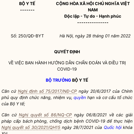
BỘ Y TẾ
CỘNG HÒA XÃ HỘI CHỦ NGHĨA VIỆT
-------
NAM
Độc lập - Tự do - Hạnh phúc
---------------
Số: 250/QĐ-BYT
Hà Nội, ngày
28
tháng
01
năm 2022
QUYẾT ĐỊNH
VỀ VIỆC BAN HÀNH HƯỚNG DẪN CHẨN ĐOÁN VÀ ĐIỀU TRỊ
COVID-19
BỘ TRƯỞNG
BỘ Y TẾ
Căn cứ
Nghị định số 75/2017/NĐ-CP
ngày 20/6/2017 của Chính
phủ quy định chức năng, nhiệm vụ,
quyền
hạn và cơ cấu tổ chức
của Bộ Y tế;
Căn cứ
Nghị quyết số 86/NQ-CP
ngày 06/8/2021 về các giải
pháp cấp bách phòng, chống dịch bệnh COVID-19 để thực hiện
Nghị quyết số 30/2021/QH15
ngày 28/7/2021 của
Quốc hội
khóa
XV;