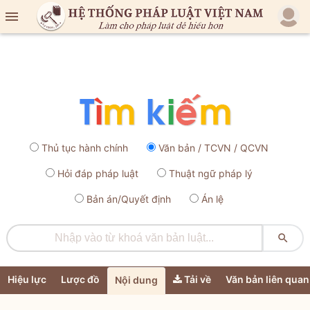

Thủ tục hành chính
Văn bản / TCVN / QCVN
Hỏi đáp pháp luật
Thuật ngữ pháp lý
Bản án/Quyết định
Án lệ

Hiệu lực
Lược đồ
Tải về
Văn bản liên quan
Nội dung