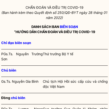
CHẨN ĐOÁN VÀ ĐIỀU TRỊ COVID-19
(Ban hành kèm theo Quyết định số
250
/QĐ-BYT ngày
28
tháng
01
năm 2022)
DANH SÁCH BAN
BIÊN SOẠN
“HƯỚNG DẪN CHẨN ĐOÁN VÀ ĐIỀU TRỊ COVID-19
Chỉ đạo
biên soạn
PGs.Ts. Nguyễn Trường
Thứ trưởng Bộ Y tế
Sơn
Chủ biên
Gs.Ts. Nguyễn Gia Bình
Chủ tịch Hội Hồi sức cấp cứu và chống
độc Việt Nam
Đồng
chủ biên
PGs.Ts. Lương Ngọc
Cục trưởng Cục Quản lý Khám, chữa