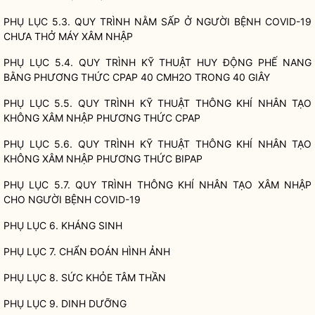
PHỤ LỤC 5.3. QUY TRÌNH NẰM SẤP Ở NGƯỜI BỆNH COVID-19
CHƯA THỞ MÁY XÂM NHẬP
PHỤ LỤC 5.4. QUY TRÌNH KỸ THUẬT HUY ĐỘNG PHẾ NANG
BẰNG PHƯƠNG THỨC CPAP 40 CMH2O TRONG 40 GIÂY
PHỤ LỤC 5.5. QUY TRÌNH KỸ THUẬT THÔNG KHÍ NHÂN TẠO
KHÔNG XÂM NHẬP PHƯƠNG THỨC CPAP
PHỤ LỤC 5.6. QUY TRÌNH KỸ THUẬT THÔNG KHÍ NHÂN TẠO
KHÔNG XÂM NHẬP PHƯƠNG THỨC BIPAP
PHỤ LỤC 5.7. QUY TRÌNH THÔNG KHÍ NHÂN TẠO XÂM NHẬP
CHO NGƯỜI BỆNH COVID-19
PHỤ LỤC 6. KHÁNG SINH
PHỤ LỤC 7. CHẨN ĐOÁN HÌNH ẢNH
PHỤ LỤC 8. SỨC KHỎE TÂM THẦN
PHỤ LỤC 9. DINH DƯỠNG