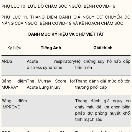
PHỤ LỤC 10. LƯU ĐỒ CHĂM SÓC NGƯỜI BỆNH COVID-19
PHỤ LỤC 11. THANG ĐIỂM ĐÁNH GIÁ NGUY CƠ CHUYỂN ĐỘ
NẶNG CỦA NGƯỜI BỆNH COVID-19 VÀ KẾ HOẠCH CHĂM SÓC
DANH MỤC KÝ HIỆU VÀ CHỮ VIẾT TẮT
Ký hiệu
Tiếng Anh
Giải thích
ARDS
Acute respiratory
Hội chứng suy hô hấp cấp
distress syndrome
tiến triển
Bảng điểm
The Murray Score for
Thang đánh giá mức độ tổn
MURRAY
Acute Lung Injury
thương phổi cấp
Bảng điểm
Thang đánh giá nguy cơ
IMPROVE
chảy máu để lựa chọn biện
pháp dự phòng huyết khối
tĩnh mạch sâu