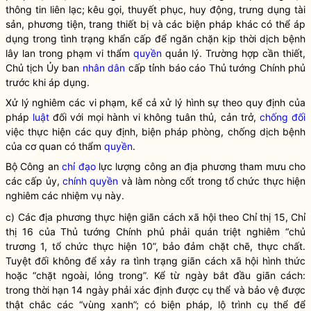
thông tin liên lạc; kêu gọi, thuyết phục, huy động, trưng dụng tài
sản, phương tiện, trang thiết bị và các biện pháp khác có thể áp
dụng trong tình trạng khẩn cấp để ngăn chặn kịp thời dịch bệnh
lây lan trong phạm vi thẩm
quyền
quản lý. Trường hợp cần thiết,
Chủ tịch Ủy ban
nhân dân
cấp tỉnh báo cáo Thủ tướng Chính phủ
trước khi áp dụng.
Xử lý nghiêm các vi phạm, kể cả xử lý hình sự theo quy định của
pháp
luật
đối với mọi hành vi không tuân thủ, cản trở,
chống đối
việc thực hiện các quy định, biện pháp phòng, chống dịch bệnh
của cơ quan có thẩm
quyền
.
Bộ Công an
chỉ đạo
lực lượng công an địa phương tham mưu cho
các cấp ủy,
chính quyền
và làm nòng cốt trong tổ chức thực hiện
nghiêm các nhiệm vụ này.
c) Các địa phương thực hiện giãn cách xã hội theo Chỉ thị 15, Chỉ
thị 16 của Thủ tướng Chính phủ phải quán triệt nghiêm “chủ
trương 1, tổ chức thực hiện 10”, bảo đảm chặt chẽ, thực chất.
Tuyệt đối không để xảy ra tình trạng giãn cách xã hội hình thức
hoặc “chặt ngoài, lỏng trong”. Kể từ ngày bắt đầu giãn cách:
trong thời hạn 14 ngày phải xác định được cụ thể và bảo vệ được
thật chắc các “vùng xanh”; có biện pháp, lộ trình cụ thể để