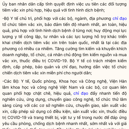
Ủy ban nhân dân cấp tỉnh quyết định việc ưu tiên các đối tượng
tiêm vắc xin phù hợp, hiệu quả với tình hình dịch bệnh;
-Bộ Y tế chủ trì, phối hợp với các bộ, ngành, địa phương
chỉ đạo
tổ chức tiêm vắc xin, bảo đảm tiến độ nhanh nhất, an toàn, hiệu
quả, phù hợp với tình hình dịch bệnh ở từng nơi; huy động mọi lực
lượng y tế công lập, tư nhân và các lực lượng hỗ trợ khác triển
khai chiến dịch tiêm vắc xin trên toàn quốc, nhất là tại các địa
phương có nhiều ca nhiễm. Tăng cường tìm kiếm và khuyến khích
doanh nghiệp, tổ chức, cá nhân chủ động tìm kiếm nguồn và mua
vắc xin, thuốc điều trị COVID-19. Bộ Y tế có trách nhiệm kiểm
định, cấp phép, bảo quản và
chỉ đạo
, hướng dẫn việc tổ chức
chiến dịch tiêm vắc xin miễn phí cho người dân;
-Các Bộ: Y tế, Quốc phòng, Khoa học và Công nghệ, Viện Hàn
lâm khoa học và công nghệ Việt Nam và các bộ, cơ quan liên
quan phối hợp chặt chẽ, hiệu quả,
chỉ đạo
đẩy nhanh tiến độ
nghiên cứu, ứng dụng, chuyển giao công nghệ, tổ chức thử lâm
sàng cùng với các cơ sở nghiên cứu, chuyển giao, sản xuất vắc
xin, cấp phép sử dụng có điều kiện, sản xuất vắc xin, thuốc điều
trị COVID-19 và trang thiết bị, vật tư y tế trong nước để đáp ứng
yêu cầu phòng, chống dịch bệnh nhanh nhất, sớm nhất và với giá