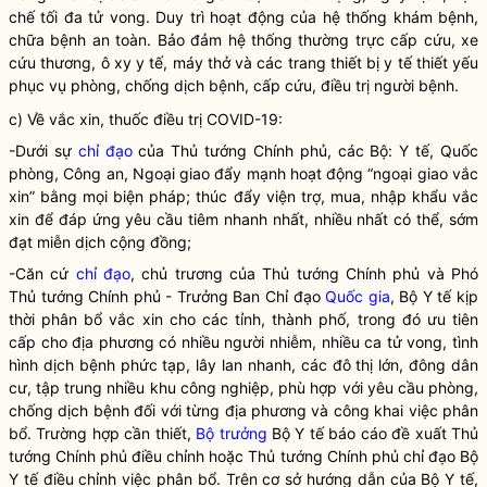
chế tối đa tử vong. Duy trì hoạt động của hệ thống khám bệnh,
chữa bệnh an toàn. Bảo đảm hệ thống thường trực cấp cứu, xe
cứu thương, ô xy y tế, máy thở và các trang thiết bị y tế thiết yếu
phục vụ phòng, chống dịch bệnh, cấp cứu, điều trị người bệnh.
c) Về vắc xin, thuốc điều trị COVID-19:
-Dưới sự
chỉ đạo
của Thủ tướng Chính phủ, các Bộ: Y tế, Quốc
phòng, Công an, Ngoại giao đẩy mạnh hoạt động “ngoại giao vắc
xin” bằng mọi biện pháp; thúc đẩy viện trợ, mua, nhập khẩu vắc
xin để đáp ứng yêu cầu tiêm nhanh nhất, nhiều nhất có thể, sớm
đạt miễn dịch cộng đồng;
-Căn cứ
chỉ đạo
, chủ trương của Thủ tướng Chính phủ và Phó
Thủ tướng Chính phủ - Trưởng Ban
Chỉ đạo
Quốc gia
, Bộ Y tế kịp
thời phân bổ vắc xin cho các tỉnh, thành phố, trong đó ưu tiên
cấp cho địa phương có nhiều người nhiễm, nhiều ca tử vong, tình
hình dịch bệnh phức tạp, lây lan nhanh, các đô thị lớn, đông dân
cư, tập trung nhiều khu công nghiệp, phù hợp với yêu cầu phòng,
chống dịch bệnh đối với từng địa phương và công khai việc phân
bổ. Trường hợp cần thiết,
Bộ trưởng
Bộ Y tế báo cáo đề xuất Thủ
tướng Chính phủ điều chỉnh hoặc Thủ tướng Chính phủ
chỉ đạo
Bộ
Y tế điều chỉnh việc phân bổ. Trên cơ sở hướng dẫn của Bộ Y tế,