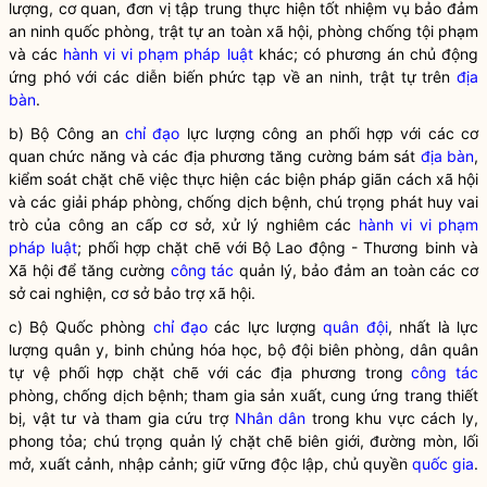
lượng, cơ quan, đơn vị tập trung thực hiện tốt nhiệm vụ bảo đảm
an ninh quốc phòng, trật tự an toàn xã hội, phòng chống tội phạm
và các
hành vi vi phạm pháp luật
khác; có phương án chủ động
ứng phó với các diễn biến phức tạp về an ninh, trật tự trên
địa
bàn
.
b) Bộ Công an
chỉ đạo
lực lượng công an phối hợp với các cơ
quan chức năng và các địa phương tăng cường bám sát
địa bàn
,
kiểm soát chặt chẽ việc thực hiện các biện pháp giãn cách xã hội
và các giải pháp phòng, chống dịch bệnh, chú trọng phát huy vai
trò của công an cấp cơ sở, xử lý nghiêm các
hành vi vi phạm
pháp luật
; phối hợp chặt chẽ với Bộ Lao động - Thương binh và
Xã hội để tăng cường
công tác
quản lý, bảo đảm an toàn các cơ
sở cai nghiện, cơ sở bảo trợ xã hội.
c) Bộ Quốc phòng
chỉ đạo
các lực lượng
quân đội
, nhất là lực
lượng quân y, binh chủng hóa học, bộ đội biên phòng, dân quân
tự vệ phối hợp chặt chẽ với các địa phương trong
công tác
phòng, chống dịch bệnh; tham gia sản xuất, cung ứng trang thiết
bị, vật tư và tham gia cứu trợ
Nhân dân
trong khu vực cách ly,
phong tỏa; chú trọng quản lý chặt chẽ biên giới, đường mòn, lối
mở, xuất cảnh, nhập cảnh; giữ vững độc lập, chủ quyền
quốc gia
.