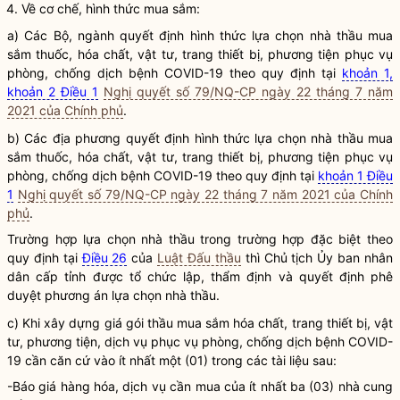
4. Về cơ chế, hình thức mua sắm:
a) Các Bộ, ngành quyết định hình thức lựa chọn nhà thầu mua
sắm thuốc, hóa chất, vật tư, trang thiết bị, phương tiện phục vụ
phòng, chống dịch bệnh COVID-19 theo quy định tại
khoản 1,
khoản 2 Điều 1
Nghị quyết số 79/NQ-CP ngày 22 tháng 7 năm
2021 của Chính phủ
.
b) Các địa phương quyết định hình thức lựa chọn nhà thầu mua
sắm thuốc, hóa chất, vật tư, trang thiết bị, phương tiện phục vụ
phòng, chống dịch bệnh COVID-19 theo quy định tại
khoản 1 Điều
1
Nghị quyết số 79/NQ-CP ngày 22 tháng 7 năm 2021 của Chính
phủ
.
Trường hợp lựa chọn nhà thầu trong trường hợp đặc biệt theo
quy định tại
Điều 26
của
Luật Đấu thầu
thì Chủ tịch Ủy ban
nhân
dân
cấp tỉnh được tổ chức lập, thẩm định và quyết định phê
duyệt phương án lựa chọn nhà thầu.
c) Khi xây dựng giá gói thầu mua sắm hóa chất, trang thiết bị, vật
tư, phương tiện, dịch vụ phục vụ phòng, chống dịch bệnh COVID-
19 cần căn cứ vào ít nhất một (01) trong các tài liệu sau:
-Báo giá hàng hóa, dịch vụ cần mua của ít nhất ba (03) nhà cung