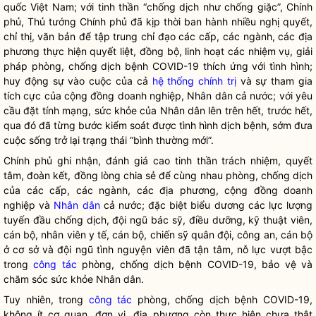
quốc Việt Nam; với tinh thần “chống dịch như chống giặc”, Chính
phủ, Thủ tướng Chính phủ đã kịp thời ban hành nhiều
nghị quyết
,
chỉ thị, văn bản để tập trung
chỉ đạo
các cấp, các ngành, các địa
phương thực hiện quyết liệt, đồng bộ, linh hoạt các nhiệm vụ, giải
pháp phòng, chống dịch bệnh COVID-19 thích ứng với tình hình;
huy động sự vào cuộc của cả
hệ thống chính trị
và sự tham gia
tích cực của cộng đồng doanh nghiệp,
Nhân dân
cả nước; với yêu
cầu đặt tính mạng, sức khỏe của
Nhân dân
lên trên hết, trước hết,
qua đó đã từng bước kiểm soát được tình hình dịch bệnh, sớm đưa
cuộc sống trở lại trạng thái “bình thường mới”.
Chính phủ ghi nhận, đánh giá cao tinh thần trách nhiệm, quyết
tâm, đoàn kết, đồng lòng chia sẻ để cùng nhau phòng, chống dịch
của các cấp, các ngành, các địa phương, cộng đồng doanh
nghiệp và
Nhân dân
cả nước; đặc biệt biểu dương các lực lượng
tuyến đầu chống dịch, đội ngũ bác sỹ, điều dưỡng, kỹ thuật viên,
cán bộ, nhân viên y tế, cán bộ, chiến sỹ quân đội, công an, cán bộ
ở cơ sở và đội ngũ tình nguyện viên đã tận tâm, nỗ lực vượt bậc
trong
công tác
phòng, chống dịch bệnh COVID-19, bảo vệ và
chăm sóc sức khỏe
Nhân dân
.
Tuy nhiên, trong
công tác
phòng, chống dịch bệnh COVID-19,
không ít cơ quan, đơn vị, địa phương còn thực hiện chưa thật