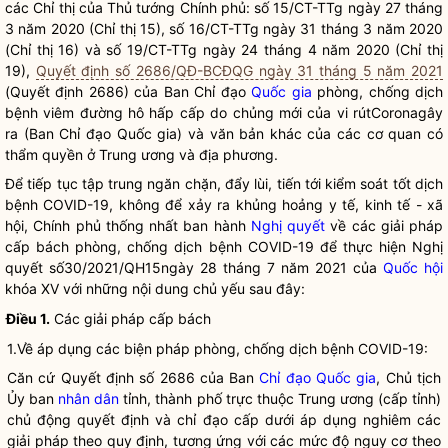
các Chỉ thị của Thủ tướng Chính phủ: số 15/CT-TTg ngày 27 tháng
3 năm 2020 (Chỉ thị 15), số 16/CT-TTg ngày 31 tháng 3 năm 2020
(Chỉ thị 16) và số 19/CT-TTg ngày 24 tháng 4 năm 2020 (Chỉ thị
19),
Quyết định số 2686/QĐ-BCĐQG ngày 31 tháng 5 năm 2021
(Quyết định 2686) của Ban
Chỉ đạo
Quốc gia
phòng, chống dịch
bệnh viêm đường hô hấp cấp do chủng mới của vi rútCoronagây
ra (Ban
Chỉ đạo
Quốc gia
) và văn bản khác của các cơ quan có
thẩm
quyền
ở Trung ương và địa phương.
Để tiếp tục tập trung ngăn chặn, đẩy lùi, tiến tới kiểm soát tốt dịch
bệnh COVID-19, không để xảy ra khủng hoảng y tế, kinh tế - xã
hội, Chính phủ thống nhất ban hành
Nghị quyết
về các giải pháp
cấp bách phòng, chống dịch bệnh COVID-19 để thực hiện
Nghị
quyết
số30/2021/QH15ngày 28 tháng 7 năm 2021 của
Quốc hội
khóa XV với những nội dung chủ yếu sau đây:
Điều 1.
Các giải pháp cấp bách
1.Về áp dụng các biện pháp phòng, chống dịch bệnh COVID-19:
Căn cứ Quyết định số 2686 của Ban
Chỉ đạo
Quốc gia
, Chủ tịch
Ủy ban
nhân dân
tỉnh, thành phố trực thuộc Trung ương (cấp tỉnh)
chủ động quyết định và
chỉ đạo
cấp dưới áp dụng nghiêm các
giải pháp theo quy định, tương ứng với các mức độ nguy cơ theo