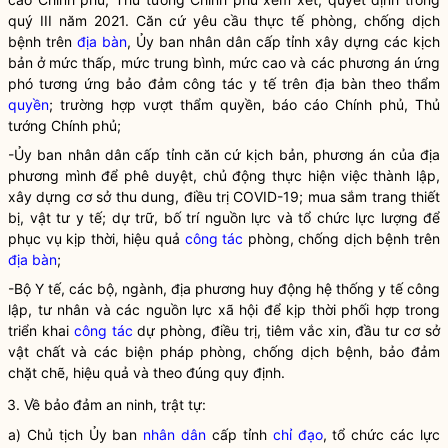
quý III năm 2021. Căn cứ yêu cầu thực tế phòng, chống dịch
bệnh trên
địa bàn
, Ủy ban nhân dân cấp tỉnh xây dựng các kịch
bản ở mức thấp, mức trung bình, mức cao và các phương án ứng
phó tương ứng bảo đảm
công tác
y tế trên
địa bàn
theo thẩm
quyền
; trường hợp vượt thẩm
quyền
, báo cáo Chính phủ, Thủ
tướng Chính phủ;
-Ủy ban nhân dân cấp tỉnh căn cứ kịch bản, phương án của địa
phương mình để phê duyệt, chủ động thực hiện việc thành lập,
xây dựng cơ sở thu dung, điều trị COVID-19; mua sắm trang thiết
bị, vật tư y tế; dự trữ, bố trí nguồn lực và tổ chức lực lượng để
phục vụ kịp thời, hiệu quả
công tác
phòng, chống dịch bệnh trên
địa bàn
;
-Bộ Y tế, các bộ, ngành, địa phương huy động hệ thống y tế công
lập, tư nhân và các nguồn lực xã hội để kịp thời phối hợp trong
triển khai
công tác
dự phòng, điều trị, tiêm vắc xin, đầu tư cơ sở
vật chất và các biện pháp phòng, chống dịch bệnh, bảo đảm
chặt chẽ, hiệu quả và theo đúng quy định.
3. Về bảo đảm an ninh, trật tự:
a) Chủ tịch Ủy ban
nhân dân
cấp tỉnh
chỉ đạo
, tổ chức các lực