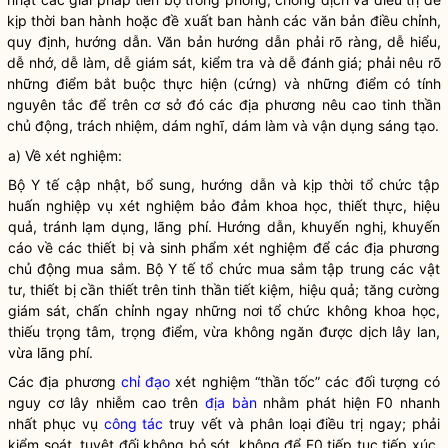
kịp thời ban hành hoặc đề xuất ban hành các văn bản điều chỉnh,
quy định, hướng dẫn. Văn bản hướng dẫn phải rõ ràng, dễ hiểu,
dễ nhớ, dễ làm, dễ giám sát, kiểm tra và dễ đánh giá; phải nêu rõ
những điểm bắt buộc thực hiện (cứng) và những điểm có tính
nguyên tắc để trên cơ sở đó các địa phương nêu cao tinh thần
chủ động, trách nhiệm, dám nghĩ, dám làm và vận dụng sáng tạo.
a) Về xét nghiệm:
Bộ Y tế cập nhật, bổ sung, hướng dẫn và kịp thời tổ chức tập
huấn nghiệp vụ xét nghiệm bảo đảm khoa học, thiết thực, hiệu
quả, tránh lạm dụng, lãng phí. Hướng dẫn, khuyến nghị, khuyến
cáo về các thiết bị và sinh phẩm xét nghiệm để các địa phương
chủ động mua sắm. Bộ Y tế tổ chức mua sắm tập trung các vật
tư, thiết bị cần thiết trên tinh thần tiết kiệm, hiệu quả; tăng cường
giám sát, chấn chỉnh ngay những nơi tổ chức không khoa học,
thiếu trọng tâm, trọng điểm, vừa không ngăn được dịch lây lan,
vừa lãng phí.
Các địa phương
chỉ đạo
xét nghiệm “thần tốc” các đối tượng có
nguy cơ lây nhiễm cao trên
địa bàn
nhằm phát hiện F0 nhanh
nhất phục vụ
công tác
truy vết và phân loại điều trị ngay; phải
kiểm soát, tuyệt đối không bỏ sót, không để F0 tiếp tục tiếp xúc,