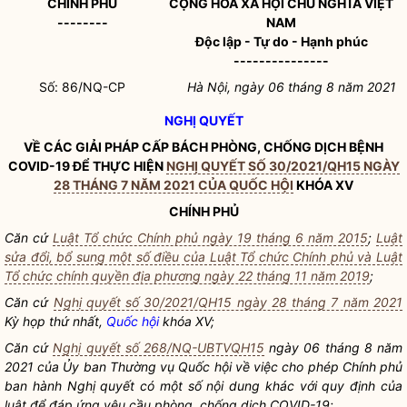
CHÍNH PHỦ
CỘNG HÒA XÃ HỘI CHỦ NGHĨA VIỆT
--------
NAM
Độc lập - Tự do - Hạnh phúc
---------------
Số: 86/NQ-CP
Hà Nội, ngày 06 tháng 8 năm 2021
NGHỊ QUYẾT
VỀ CÁC GIẢI PHÁP CẤP BÁCH PHÒNG, CHỐNG DỊCH BỆNH
COVID-19 ĐỂ THỰC HIỆN
NGHỊ QUYẾT SỐ 30/2021/QH15 NGÀY
28 THÁNG 7 NĂM 2021 CỦA QUỐC HỘI
KHÓA XV
CHÍNH PHỦ
Căn cứ
Luật Tổ chức Chính phủ ngày 19 tháng 6 năm 2015
;
Luật
sửa đổi, bổ sung một số điều của Luật Tổ chức Chính phủ và Luật
Tổ chức chính quyền địa phương ngày 22 tháng 11 năm 2019
;
Căn cứ
Nghị quyết số 30/2021/QH15 ngày 28 tháng 7 năm 2021
Kỳ họp thứ nhất,
Quốc hội
khóa XV;
Căn cứ
Nghị quyết số 268/NQ-UBTVQH15
ngày 06 tháng 8 năm
2021 của Ủy ban Thường vụ
Quốc hội
về việc cho phép Chính phủ
ban hành
Nghị quyết
có một số nội dung khác với quy định của
luật để đáp ứng yêu cầu phòng, chống dịch COVID-19;