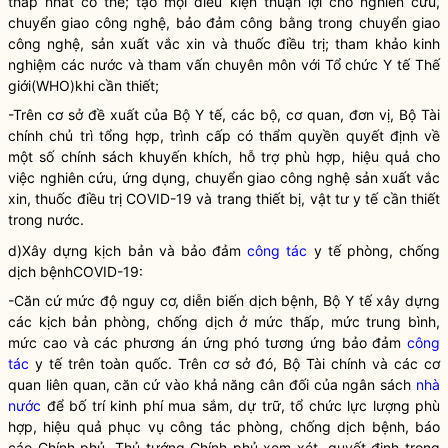
thấp nhất có thể; tạo mọi điều kiện thuận lợi cho nghiên cứu,
chuyển giao công nghệ, bảo đảm công bằng trong chuyển giao
công nghệ, sản xuất vắc xin và thuốc điều trị; tham khảo kinh
nghiệm các nước và tham vấn chuyên môn với Tổ chức Y tế Thế
giới(WHO)khi cần thiết;
-Trên cơ sở đề xuất của Bộ Y tế, các bộ, cơ quan, đơn vị, Bộ Tài
chính chủ trì tổng hợp, trình cấp có thẩm quyền quyết định về
một số chính sách khuyến khích, hỗ trợ phù hợp, hiệu quả cho
việc nghiên cứu, ứng dụng, chuyển giao công nghệ sản xuất vắc
xin, thuốc điều trị COVID-19 và trang thiết bị, vật tư y tế cần thiết
trong nước.
d)Xây dựng kịch bản và bảo đảm
công tác
y tế phòng, chống
dịch bệnhCOVID-19:
-Căn cứ mức độ nguy cơ, diễn biến dịch bệnh, Bộ Y tế xây dựng
các kịch bản phòng, chống dịch ở mức thấp, mức trung bình,
mức cao và các phương án ứng phó tương ứng bảo đảm
công
tác
y tế trên toàn quốc. Trên cơ sở đó, Bộ Tài chính và các cơ
quan liên quan, căn cứ vào khả năng cân đối của ngân sách
nhà
nước
để bố trí kinh phí mua sắm, dự trữ, tổ chức lực lượng phù
hợp, hiệu quả phục vụ
công tác
phòng, chống dịch bệnh, báo
cáo Chính phủ, Thủ tướng Chính phủ xem xét, quyết định trong