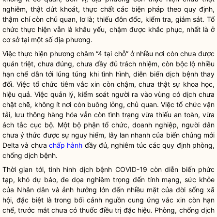
nghiêm, thật dứt khoát, thực chất các biện pháp theo quy định,
thậm chí còn chủ quan, lơ là; thiếu đôn đốc, kiểm tra, giám sát. Tổ
chức thực hiện vẫn là khâu yếu, chậm được khắc phục, nhất là ở
cơ sở tại một số địa phương.
Việc thực hiện phương châm “4 tại chỗ” ở nhiều nơi còn chưa được
quán triệt, chưa đúng, chưa đầy đủ trách nhiệm, còn bộc lộ nhiều
hạn chế dẫn tới lúng túng khi tình hình, diễn biến dịch bệnh thay
đổi. Việc tổ chức tiêm vắc xin còn chậm, chưa thật sự khoa học,
hiệu quả. Việc quản lý, kiểm soát người ra vào vùng có dịch chưa
chặt chẽ, không ít nơi còn buông lỏng, chủ quan. Việc tổ chức vận
tải, lưu thông hàng hóa vẫn còn tình trạng vừa thiếu an toàn, vừa
ách tắc cục bộ. Một bộ phận tổ chức, doanh nghiệp, người dân
chưa ý thức được sự nguy hiểm, lây lan nhanh của biến chủng mới
Delta và chưa
chấp hành
đầy đủ, nghiêm túc các quy định phòng,
chống dịch bệnh.
Thời gian tới, tình hình dịch bệnh COVID-19 còn diễn biến phức
tạp, khó dự báo, đe dọa nghiêm trọng đến tính mạng, sức khỏe
của
Nhân dân
và ảnh hưởng lớn đến nhiều mặt của đời sống xã
hội, đặc biệt là trong bối cảnh nguồn cung ứng vắc xin còn hạn
chế, trước mắt chưa có thuốc điều trị đặc hiệu. Phòng, chống dịch