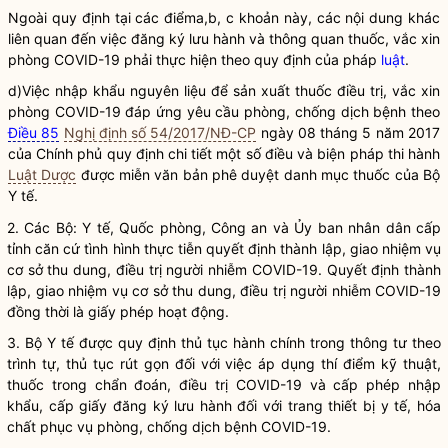
Ngoài quy định tại các điểma,b, c khoản này, các nội dung khác
liên quan đến việc đăng ký lưu hành và thông quan thuốc, vắc xin
phòng COVID-19 phải thực hiện theo quy định của pháp
luật
.
d)Việc nhập khẩu nguyên liệu để sản xuất thuốc điều trị, vắc xin
phòng COVID-19 đáp ứng yêu cầu phòng, chống dịch bệnh theo
Điều 85
Nghị định số 54/2017/NĐ-CP
ngày 08 tháng 5 năm 2017
của Chính phủ quy định chi tiết một số điều và biện pháp thi hành
Luật Dược
được miễn văn bản phê duyệt danh mục thuốc của Bộ
Y tế.
2. Các Bộ: Y tế, Quốc phòng, Công an và Ủy ban nhân dân cấp
tỉnh căn cứ tình hình thực tiễn quyết định thành lập, giao nhiệm vụ
cơ sở thu dung, điều trị người nhiễm COVID-19. Quyết định thành
lập, giao nhiệm vụ cơ sở thu dung, điều trị người nhiễm COVID-19
đồng thời là giấy phép hoạt động.
3. Bộ Y tế được quy định thủ tục hành chính trong thông tư theo
trình tự, thủ tục rút gọn đối với việc áp dụng thí điểm kỹ thuật,
thuốc trong chẩn đoán, điều trị COVID-19 và cấp phép nhập
khẩu, cấp giấy đăng ký lưu hành đối với trang thiết bị y tế, hóa
chất phục vụ phòng, chống dịch bệnh COVID-19.