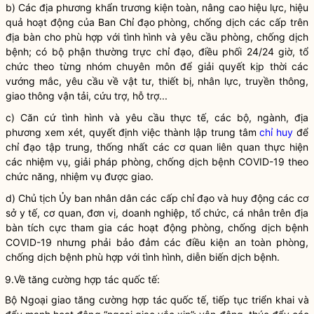
b) Các địa phương khẩn trương kiện toàn, nâng cao hiệu lực, hiệu
quả hoạt động của Ban
Chỉ đạo
phòng, chống dịch các cấp trên
địa bàn
cho phù hợp với tình hình và yêu cầu phòng, chống dịch
bệnh; có bộ phận thường trực
chỉ đạo
, điều phối 24/24 giờ, tổ
chức theo từng nhóm chuyên môn để giải quyết kịp thời các
vướng mắc, yêu cầu về vật tư, thiết bị, nhân lực, truyền thông,
giao thông vận tải, cứu trợ, hỗ trợ...
c) Căn cứ tình hình và yêu cầu thực tế, các bộ, ngành, địa
phương xem xét, quyết định việc thành lập trung tâm
chỉ huy
để
chỉ đạo
tập trung, thống nhất các cơ quan liên quan thực hiện
các nhiệm vụ, giải pháp phòng, chống dịch bệnh COVID-19 theo
chức năng, nhiệm vụ được giao.
d) Chủ tịch Ủy ban
nhân dân
các cấp
chỉ đạo
và huy động các cơ
sở y tế, cơ quan, đơn vị, doanh nghiệp, tổ chức, cá nhân trên
địa
bàn
tích cực tham gia các hoạt động phòng, chống dịch bệnh
COVID-19 nhưng phải bảo đảm các điều kiện an toàn phòng,
chống dịch bệnh phù hợp với tình hình, diễn biến dịch bệnh.
9.Về tăng cường hợp tác quốc tế:
Bộ Ngoại giao tăng cường hợp tác quốc tế, tiếp tục triển khai và