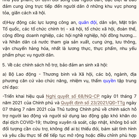
đảm cung ứng trực tiếp đến người dân ở những khu vực phong
tỏa, giãn cách xã hội.
d)Huy động các lực lượng công an,
quân đội
, dân vận, Mặt trận
Tổ quốc, các tổ chức
chính trị
- xã hội, tổ chức xã hội, đoàn thể,
cộng đồng doanh nghiệp, các hội nghề nghiệp, hội đồng hương...
và
Nhân dân
cả nước tham gia sản xuất, cung ứng, lưu thông,
vận chuyển hàng hóa, nhất là lương thực, thực phẩm, nhu yếu
phẩm phục vụ người dân.
5. Về các chính sách hỗ trợ, bảo đảm an sinh xã hội:
a) Bộ Lao động - Thương binh và Xã hội, các bộ, ngành, địa
phương căn cứ vào chức năng, nhiệm vụ, thẩm
quyền
tập trung
chỉ đạo
:
-Triển khai hiệu quả
Nghị quyết số 68/NQ-CP
ngày 01 tháng 7
năm 2021 của Chính phủ và
Quyết định số 23/2021/QĐ-TTg
ngày
07 tháng 7 năm 2021 của Thủ tướng Chính phủ về chính sách hỗ
trợ người lao động và người sử dụng lao động gặp khó khăn do
đại dịch COVID-19; thường xuyên rà soát, cập nhật, không bỏ sót
đối tượng cần cứu trợ, không để ai bị thiếu đói, bám sát tình hình
và yêu cầu thực tế để tiếp tục mở rộng hoặc điều chỉnh phù hợp