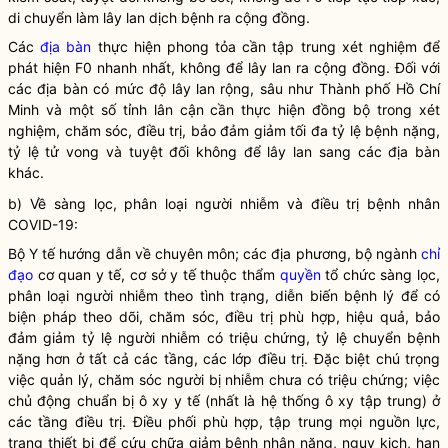
di chuyển làm lây lan dịch bệnh ra cộng đồng.
Các
địa bàn
thực hiện phong tỏa cần tập trung xét nghiệm để
phát hiện F0 nhanh nhất, không để lây lan ra cộng đồng. Đối với
các
địa bàn
có mức độ lây lan rộng, sâu như Thành phố Hồ Chí
Minh và một số tỉnh lân cận cần thực hiện đồng bộ trong xét
nghiệm, chăm sóc, điều trị, bảo đảm giảm tối đa tỷ lệ bệnh nặng,
tỷ lệ tử vong và tuyệt đối không để lây lan sang các
địa bàn
khác.
b) Về sàng lọc, phân loại người nhiễm và điều trị bệnh nhân
COVID-19:
Bộ Y tế hướng dẫn về chuyên môn; các địa phương, bộ ngành
chỉ
đạo
cơ quan y tế, cơ sở y tế thuộc thẩm
quyền
tổ chức sàng lọc,
phân loại người nhiễm theo tình trạng, diễn biến bệnh lý để có
biện pháp theo dõi, chăm sóc, điều trị phù hợp, hiệu quả, bảo
đảm giảm tỷ lệ người nhiễm có triệu chứng, tỷ lệ chuyển bệnh
nặng hơn ở tất cả các tầng, các lớp điều trị. Đặc biệt chú trọng
việc quản lý, chăm sóc người bị nhiễm chưa có triệu chứng; việc
chủ động chuẩn bị ô xy y tế (nhất là hệ thống ô xy tập trung) ở
các tầng điều trị. Điều phối phù hợp, tập trung mọi nguồn lực,
trang thiết bị để cứu chữa giảm bệnh nhân nặng, nguy kịch, hạn