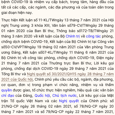
bệnh COVID-19 là nhiệm vụ cấp bách, trọng tâm, hàng đầu của
tất cả các cấp, các ngành, các địa phương và của toàn dân trong
giai đoạn hiện nay.
Thực hiện Kết luận số 11-KL/TWngày 13 tháng 7 năm 2021 của Hội
nghị Trung ương 3 khóa XIII, Văn bản số79-CV/TWngày 29 tháng
01 năm 2020 của Ban Bí thư, Thông báo số172-TB/TWngày 21
tháng 3 năm 2020 về kết luận của Bộ
Chính trị
về
công tác
phòng,
chống dịch bệnh COVID-19, Kết luận của Bộ
Chính trị
tại Công văn
số50-CV/VPTWngày 19 tháng 02 năm 2021 của Văn phòng Trung
ương Đảng, Kết luận số07-KL/TWngày 11 tháng 6 năm 2021 của
Bộ
Chính trị
về
công tác
phòng, chống dịch COVID-19, Điện ngày
21 tháng 7 năm 2021 của Thường trực Ban Bí thư, Lời kêu gọi
phòng, chống đại dịch COVID-19 ngày 29 tháng 7 năm 2021 của
Tổng Bí thư và
Nghị quyết số 30/2021/QH15 ngày 28 tháng 7 năm
2021 của Quốc hội
, Chính phủ yêu cầu các bộ, ngành, địa phương,
cơ quan, đơn vị trong phạm vi chức năng, nhiệm vụ và thẩm
quyền
được giao, tổ chức thực hiện nghiêm, hiệu quả các văn bản
chỉ đạo
của Đảng,
Quốc hội
,
Chủ tịch nước
, Lời kêu gọi của Mặt
trận Tổ quốc Việt Nam và các
Nghị quyết
của Chính phủ: số
21/NQ-CP ngày 26 tháng 02 năm 2021, số 78/NQ-CP ngày 20
tháng 7 năm 2021 và số 79/NQ-CP ngày 22 tháng 7 năm 2021,