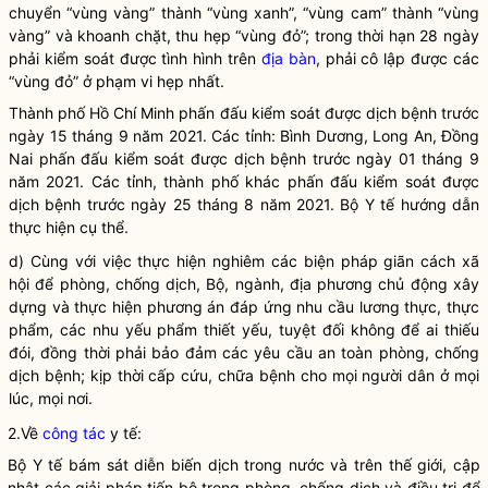
chuyển “vùng vàng” thành “vùng xanh”, “vùng cam” thành “vùng
vàng” và khoanh chặt, thu hẹp “vùng đỏ”; trong thời hạn 28 ngày
phải kiểm soát được tình hình trên
địa bàn
, phải cô lập được các
“vùng đỏ” ở phạm vi hẹp nhất.
Thành phố Hồ Chí Minh phấn đấu kiểm soát được dịch bệnh trước
ngày 15 tháng 9 năm 2021. Các tỉnh: Bình Dương, Long An, Đồng
Nai phấn đấu kiểm soát được dịch bệnh trước ngày 01 tháng 9
năm 2021. Các tỉnh, thành phố khác phấn đấu kiểm soát được
dịch bệnh trước ngày 25 tháng 8 năm 2021. Bộ Y tế hướng dẫn
thực hiện cụ thể.
d) Cùng với việc thực hiện nghiêm các biện pháp giãn cách xã
hội để phòng, chống dịch, Bộ, ngành, địa phương chủ động xây
dựng và thực hiện phương án đáp ứng nhu cầu lương thực, thực
phẩm, các nhu yếu phẩm thiết yếu, tuyệt đối không để ai thiếu
đói, đồng thời phải bảo đảm các yêu cầu an toàn phòng, chống
dịch bệnh; kịp thời cấp cứu, chữa bệnh cho mọi người dân ở mọi
lúc, mọi nơi.
2.Về
công tác
y tế:
Bộ Y tế bám sát diễn biến dịch trong nước và trên thế giới, cập
nhật các giải pháp tiến bộ trong phòng, chống dịch và điều trị để