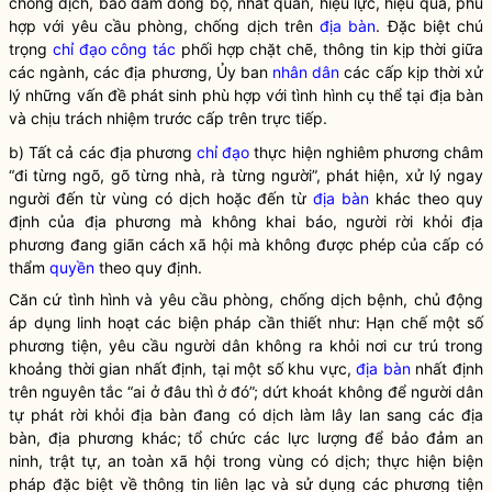
chống dịch, bảo đảm đồng bộ, nhất quán, hiệu lực, hiệu quả, phù
hợp với yêu cầu phòng, chống dịch trên
địa bàn
. Đặc biệt chú
trọng
chỉ đạo
công tác
phối hợp chặt chẽ, thông tin kịp thời giữa
các ngành, các địa phương, Ủy ban
nhân dân
các cấp kịp thời xử
lý những vấn đề phát sinh phù hợp với tình hình cụ thể tại
địa bàn
và chịu trách nhiệm trước cấp trên trực tiếp.
b) Tất cả các địa phương
chỉ đạo
thực hiện nghiêm phương châm
“đi từng ngõ, gõ từng nhà, rà từng người”, phát hiện, xử lý ngay
người đến từ vùng có dịch hoặc đến từ
địa bàn
khác theo quy
định của địa phương mà không khai báo, người rời khỏi địa
phương đang giãn cách xã hội mà không được phép của cấp có
thẩm
quyền
theo quy định.
Căn cứ tình hình và yêu cầu phòng, chống dịch bệnh, chủ động
áp dụng linh hoạt các biện pháp cần thiết như: Hạn chế một số
phương tiện, yêu cầu người dân không ra khỏi nơi cư trú trong
khoảng thời gian nhất định, tại một số khu vực,
địa bàn
nhất định
trên nguyên tắc “ai ở đâu thì ở đó”; dứt khoát không để người dân
tự phát rời khỏi
địa bàn
đang có dịch làm lây lan sang các
địa
bàn
, địa phương khác; tổ chức các lực lượng để bảo đảm an
ninh, trật tự, an toàn xã hội trong vùng có dịch; thực hiện biện
pháp đặc biệt về thông tin liên lạc và sử dụng các phương tiện