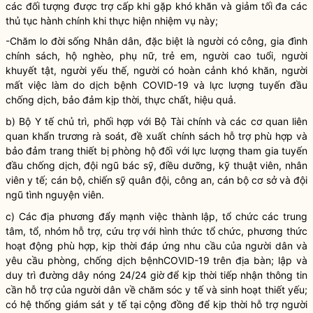
các đối tượng được trợ cấp khi gặp khó khăn và giảm tối đa các
thủ tục hành chính khi thực hiện nhiệm vụ này;
-Chăm lo đời sống
Nhân dân
, đặc biệt là người có công, gia đình
chính sách, hộ nghèo, phụ nữ, trẻ em, người cao tuổi, người
khuyết tật, người yếu thế, người có hoàn cảnh khó khăn, người
mất việc làm do dịch bệnh COVID-19 và lực lượng tuyến đầu
chống dịch, bảo đảm kịp thời, thực chất, hiệu quả.
b) Bộ Y tế chủ trì, phối hợp với Bộ Tài chính và các cơ quan liên
quan khẩn trương rà soát, đề xuất chính sách hỗ trợ phù hợp và
bảo đảm trang thiết bị phòng hộ đối với lực lượng tham gia tuyến
đầu chống dịch, đội ngũ bác sỹ, điều dưỡng, kỹ thuật viên, nhân
viên y tế; cán bộ, chiến sỹ quân đội, công an, cán bộ cơ sở và đội
ngũ tình nguyện viên.
c) Các địa phương đẩy mạnh việc thành lập, tổ chức các trung
tâm, tổ, nhóm hỗ trợ, cứu trợ với hình thức tổ chức, phương thức
hoạt động phù hợp, kịp thời đáp ứng nhu cầu của người dân và
yêu cầu phòng, chống dịch bệnhCOVID-19 trên
địa bàn
; lập và
duy trì đường dây nóng 24/24 giờ để kịp thời tiếp nhận thông tin
cần hỗ trợ của người dân về chăm sóc y tế và sinh hoạt thiết yếu;
có hệ thống giám sát y tế tại cộng đồng để kịp thời hỗ trợ người