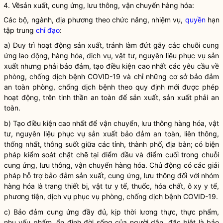
4. Vềsản xuất, cung ứng, lưu thông, vận chuyển hàng hóa:
Các bộ, ngành, địa phương theo chức năng, nhiệm vụ,
quyền
hạn
tập trung
chỉ đạo
:
a) Duy trì hoạt động sản xuất, tránh làm đứt gãy các chuỗi cung
ứng lao động, hàng hóa, dịch vụ, vật tư, nguyên liệu phục vụ sản
xuất nhưng phải bảo đảm, tạo điều kiện cao nhất các yêu cầu về
phòng, chống dịch bệnh COVID-19 và chỉ những cơ sở bảo đảm
an toàn phòng, chống dịch bệnh theo quy định mới được phép
hoạt động, trên tinh thần an toàn để sản xuất, sản xuất phải an
toàn.
b) Tạo điều kiện cao nhất để vận chuyển, lưu thông hàng hóa, vật
tư, nguyên liệu phục vụ sản xuất bảo đảm an toàn, liên thông,
thống nhất, thông suốt giữa các tỉnh, thành phố,
địa bàn
; có biện
pháp kiểm soát chặt chẽ tại điểm đầu và điểm cuối trong chuỗi
cung ứng, lưu thông, vận chuyển hàng hóa. Chủ động có các giải
pháp hỗ trợ bảo đảm sản xuất, cung ứng, lưu thông đối với nhóm
hàng hóa là trang thiết bị, vật tư y tế, thuốc, hóa chất, ô xy y tế,
phương tiện, dịch vụ phục vụ phòng, chống dịch bệnh COVID-19.
c) Bảo đảm cung ứng đầy đủ, kịp thời lương thực, thực phẩm,
nhu yếu phẩm, ổn định đời sống của người dân, đặc biệt là bảo