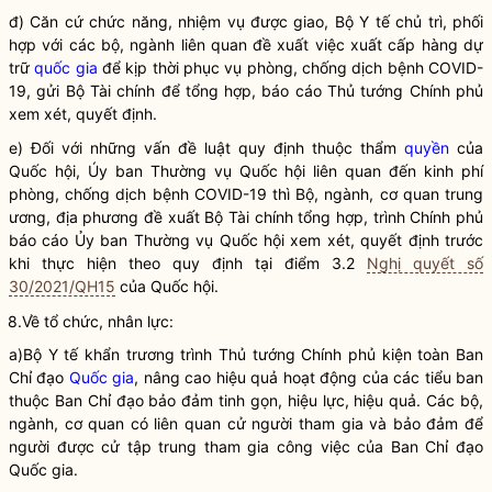
đ) Căn cứ chức năng, nhiệm vụ được giao, Bộ Y tế chủ trì, phối
hợp với các bộ, ngành liên quan đề xuất việc xuất cấp hàng dự
trữ
quốc gia
để kịp thời phục vụ phòng, chống dịch bệnh COVID-
19, gửi Bộ Tài chính để tổng hợp, báo cáo Thủ tướng Chính phủ
xem xét, quyết định.
e) Đối với những vấn đề luật quy định thuộc thẩm
quyền
của
Quốc hội
, Úy ban Thường vụ
Quốc hội
liên quan đến kinh phí
phòng, chống dịch bệnh COVID-19 thì Bộ, ngành, cơ quan trung
ương, địa phương đề xuất Bộ Tài chính tổng hợp, trình Chính phủ
báo cáo Ủy ban Thường vụ
Quốc hội
xem xét, quyết định trước
khi thực hiện theo quy định tại điểm 3.2
Nghị quyết số
30/2021/QH15
của
Quốc hội
.
8.Về tổ chức, nhân lực:
a)Bộ Y tế khẩn trương trình Thủ tướng Chính phủ kiện toàn Ban
Chỉ đạo
Quốc gia
, nâng cao hiệu quả hoạt động của các tiểu ban
thuộc Ban
Chỉ đạo
bảo đảm tinh gọn, hiệu lực, hiệu quả. Các bộ,
ngành, cơ quan có liên quan cử người tham gia và bảo đảm để
người được cử tập trung tham gia công việc của Ban
Chỉ đạo
Quốc gia
.