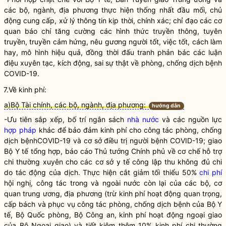
các bộ, ngành, địa phương thực hiện thống nhất đầu mối, chủ
động cung cấp, xử lý thông tin kịp thời, chính xác;
chỉ đạo
các cơ
quan báo chí tăng cường các hình thức truyền thông, tuyên
truyền, truyền cảm hứng, nêu gương người tốt, việc tốt, cách làm
hay, mô hình hiệu quả, đồng thời đấu tranh phản bác các luận
điệu xuyên tạc, kích động, sai sự thật về phòng, chống dịch bệnh
COVID-19.
7.Về kinh phí:
a)Bộ Tài chính, các bộ, ngành, địa phương:
hướng dẫn
-Ưu tiên sắp xếp, bố trí ngân sách
nhà nước
và các nguồn lực
hợp pháp
khác để bảo đảm kinh phí cho
công tác
phòng, chống
dịch bệnhCOVID-19 và cơ sở điều trị người bệnh COVID-19; giao
Bộ Y tế tổng hợp, báo cáo Thủ tướng Chính phủ về cơ chế hỗ trợ
chi thường xuyên cho các cơ sở y tế công lập thu không đủ chi
do tác động của dịch. Thực hiện cắt giảm tối thiểu 50%
chi phí
hội nghị,
công tác
trong và ngoài nước còn lại của các bộ, cơ
quan trung ương, địa phương (trừ kinh phí hoạt động quan trọng,
cấp bách và phục vụ
công tác
phòng, chống dịch bệnh của Bộ Y
tế, Bộ Quốc phòng, Bộ Công an, kinh phí hoạt động ngoại giao
của Bộ Ngoại giao) và tiết kiệm thêm 10% kinh phí chi thường