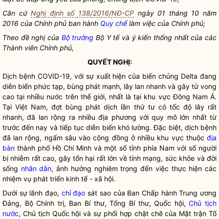
Căn cứ
Nghị định số 138/2016/NĐ-CP
ngày 01 tháng 10 năm
2016 của Chính phủ ban hành
Quy chế
làm việc của Chính phủ;
Theo đề nghị của
Bộ trưởng
Bộ Y tế và ý kiến thống nhất của các
Thành viên Chính phủ,
QUYẾT NGHỊ:
Dịch bệnh COVID-19, với sự xuất hiện của biến chủng Delta đang
diễn biến phức tạp, bùng phát mạnh, lây lan nhanh và gây tử vong
cao tại nhiều nước trên thế giới, nhất là tại khu vực Đông Nam Á.
Tại Việt Nam, đợt bùng phát dịch lần thứ tư có tốc độ lây rất
nhanh, đã lan rộng ra nhiều địa phương với quy mô lớn nhất từ
trước đến nay và tiếp tục diễn biến khó lường. Đặc biệt, dịch bệnh
đã lan rộng, ngấm sâu vào cộng đồng ở nhiều khu vực thuộc
địa
bàn
thành phố Hồ Chí Minh và một số tỉnh phía Nam với số người
bị nhiễm rất cao, gây tổn hại rất lớn về tính mạng, sức khỏe và đời
sống
nhân dân
, ảnh hưởng nghiêm trọng đến việc thực hiện các
nhiệm vụ phát triển kinh tế - xã hội.
Dưới sự lãnh đạo,
chỉ đạo
sát sao của Ban
Chấp hành
Trung ương
Đảng, Bộ Chính trị, Ban Bí thư, Tổng Bí thư,
Quốc hội
,
Chủ tịch
nước
, Chủ tịch
Quốc hội
và sự phối hợp chặt chẽ của Mặt trận Tổ