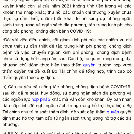
xuyên khác còn lại của năm 2021 không tính tiền lương và các
khoản thu nhập khác; thu hồi các khoản chi thường xuyên chưa
thực sự cần thiết, chậm triển khai để bổ sung dự phòng ngân
sách trung ương và ngân sách địa phương, tập trung kinh phí cho
công tác
phòng, chống dịch bệnh COVID-19;
-Đối với việc điều chỉnh, cắt giảm kinh phí của các nhiệm vụ chi
chưa thật sự cần thiết để tập trung kinh phí phòng, chống dịch
bệnh và việc chuyển nguồn kinh phí phòng, chống dịch bệnh
chưa sử dụng hết sang năm sau: Các bộ, cơ quan trung ương, địa
phương chủ động thực hiện theo thẩm
quyền
; trường hợp vượt
thẩm
quyền
thì đề xuất Bộ Tài chính để tổng hợp, trình cấp có
thẩm
quyền
theo quy định.
b) Căn cứ yêu cầu
công tác
phòng, chống dịch bệnh COVID-19,
sau khi đã rà soát, huy động, sử dụng ngân sách địa phương và
các nguồn lực
hợp pháp
khác mà vẫn còn khó khăn, Ủy ban nhân
dân cấp tỉnh đề nghị ngân sách trung ương hỗ trợ thực hiện. Bộ
Tài chính chủ trì rà soát thẩm định, đề xuất cấp thẩm
quyền
quyết
định mức hỗ trợ, tạm cấp từ ngân sách trung ương hỗ trợ các địa
phương.
c) Bộ Y tế chủ trì, rà soát nhu cầu kinh phí mua, nhập khẩu và