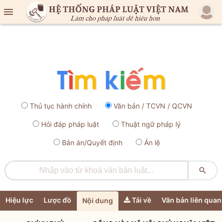

Thủ tục hành chính
Văn bản / TCVN / QCVN
Hỏi đáp pháp luật
Thuật ngữ pháp lý
Bản án/Quyết định
Án lệ

Hiệu lực
Lược đồ
Tải về
Văn bản liên quan
Nội dung