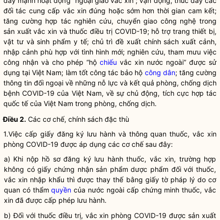
đẩy mạnh hoạt động “ngoại giao vắc xin”; vận động, thúc đẩy các
đối tác cung cấp vắc xin đúng hoặc sớm hơn thời gian cam kết;
tăng cường hợp tác nghiên cứu, chuyển giao công nghệ trong
sản xuất vắc xin và thuốc điều trị COVID-19; hỗ trợ trang thiết bị,
vật tư và sinh phẩm y tế; chủ trì đề xuất chính sách xuất cảnh,
nhập cảnh phù hợp với tình hình mới; nghiên cứu, tham mưu việc
công nhận và cho phép “hộ
chiếu
vắc xin nước ngoài” được sử
dụng tại Việt Nam; làm tốt
công tác
bảo hộ
công dân
; tăng cường
thông tin đối ngoại về những nỗ lực và kết quả phòng, chống dịch
bệnh COVID-19 của Việt Nam, về sự chủ động, tích cực hợp tác
quốc tế của Việt Nam trong phòng, chống dịch.
Điều 2.
Các cơ chế, chính sách đặc thù
1.Việc cấp giấy đăng ký lưu hành và thông quan thuốc, vắc xin
phòng COVID-19 được áp dụng các cơ chế sau đây:
a) Khi nộp hồ sơ đăng ký lưu hành thuốc, vắc xin, trường hợp
không có giấy chứng nhận sản phẩm dược phẩm đối với thuốc,
vắc xin nhập khẩu thì được thay thế bằng giấy tờ pháp lý do cơ
quan có thẩm
quyền
của nước ngoài cấp chứng minh thuốc, vắc
xin đã được cấp phép lưu hành.
b) Đối với thuốc điều trị, vắc xin phòng COVID-19 được sản xuất