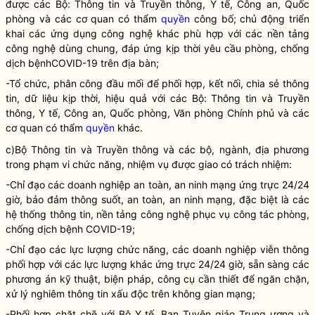
được các Bộ: Thông tin và Truyền thông, Y tế, Công an, Quốc
phòng và các cơ quan có thẩm
quyền
công bố; chủ động triển
khai các ứng dụng công nghệ khác phù hợp với các nền tảng
công nghệ dùng chung, đáp ứng kịp thời yêu cầu phòng, chống
dịch bệnhCOVID-19 trên
địa bàn
;
-Tổ chức, phân công đầu mối để phối hợp, kết nối, chia sẻ thông
tin, dữ liệu kịp thời, hiệu quả với các Bộ: Thông tin và Truyền
thông, Y tế, Công an, Quốc phòng, Văn phòng Chính phủ và các
cơ quan có thẩm
quyền
khác.
c)Bộ Thông tin và Truyền thông và các bộ, ngành, địa phương
trong phạm vi chức năng, nhiệm vụ được giao có trách nhiệm:
-
Chỉ đạo
các doanh nghiệp an toàn, an ninh mạng ứng trực 24/24
giờ, bảo đảm thông suốt, an toàn, an ninh mạng, đặc biệt là các
hệ thống thông tin, nền tảng công nghệ phục vụ
công tác
phòng,
chống dịch bệnh COVID-19;
-
Chỉ đạo
các lực lượng chức năng, các doanh nghiệp viễn thông
phối hợp với các lực lượng khác ứng trực 24/24 giờ, sẵn sàng các
phương án kỹ thuật, biện pháp, công cụ cần thiết để ngăn chặn,
xử lý nghiêm thông tin xấu độc trên không gian mạng;
-Phối hợp chặt chẽ với Bộ Y tế, Ban Tuyên giáo Trung ương và