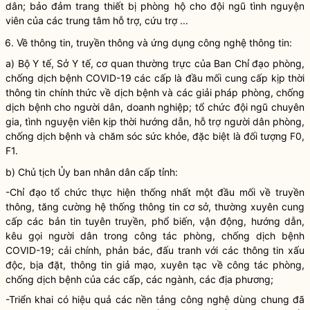
dân; bảo đảm trang thiết bị phòng hộ cho đội ngũ tình nguyện
viên của các trung tâm hỗ trợ, cứu trợ ...
6. Về thông tin, truyền thông và ứng dụng công nghệ thông tin:
a) Bộ Y tế, Sở Y tế, cơ quan thường trực của Ban
Chỉ đạo
phòng,
chống dịch bệnh COVID-19 các cấp là đầu mối cung cấp kịp thời
thông tin chính thức về dịch bệnh và các giải pháp phòng, chống
dịch bệnh cho người dân, doanh nghiệp; tổ chức đội ngũ chuyên
gia, tình nguyện viên kịp thời hướng dẫn, hỗ trợ người dân phòng,
chống dịch bệnh và chăm sóc sức khỏe, đặc biệt là đối tượng F0,
F1.
b) Chủ tịch Ủy ban
nhân dân
cấp tỉnh:
-
Chỉ đạo
tổ chức thực hiện thống nhất một đầu mối về truyền
thông, tăng cường hệ thống thông tin cơ sở, thường xuyên cung
cấp các bản tin tuyên truyền, phổ biến, vận động, hướng dẫn,
kêu gọi người dân trong
công tác
phòng, chống dịch bệnh
COVID-19; cải chính, phản bác, đấu tranh với các thông tin xấu
độc, bịa đặt, thông tin giả mạo, xuyên tạc về
công tác
phòng,
chống dịch bệnh của các cấp, các ngành, các địa phương;
-Triển khai có hiệu quả các nền tảng công nghệ dùng chung đã