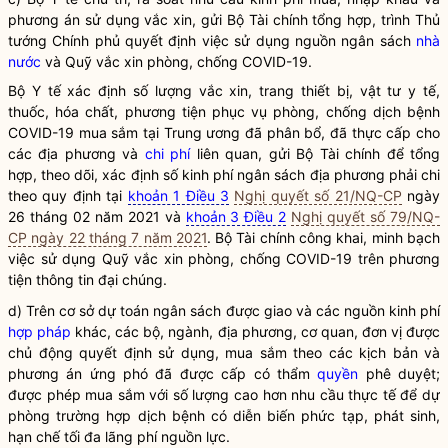
phương án sử dụng vắc xin, gửi Bộ Tài chính tổng hợp, trình Thủ
tướng Chính phủ quyết định việc sử dụng nguồn ngân sách
nhà
nước
và Quỹ vắc xin phòng, chống COVID-19.
Bộ Y tế xác định số lượng vắc xin, trang thiết bị, vật tư y tế,
thuốc, hóa chất, phương tiện phục vụ phòng, chống dịch bệnh
COVID-19 mua sắm tại Trung ương đã phân bổ, đã thực cấp cho
các địa phương và
chi phí
liên quan, gửi Bộ Tài chính để tổng
hợp, theo dõi, xác định số kinh phí ngân sách địa phương phải chi
theo quy định tại
khoản 1 Điều 3
Nghị quyết số 21/NQ-CP
ngày
26 tháng 02 năm 2021 và
khoản 3 Điều 2
Nghị quyết số 79/NQ-
CP ngày 22 tháng 7 năm 2021
. Bộ Tài chính công khai, minh bạch
việc sử dụng Quỹ vắc xin phòng, chống COVID-19 trên phương
tiện thông tin đại chúng.
d) Trên cơ sở dự toán ngân sách được giao và các nguồn kinh phí
hợp pháp
khác, các bộ, ngành, địa phương, cơ quan, đơn vị được
chủ động quyết định sử dụng, mua sắm theo các kịch bản và
phương án ứng phó đã được cấp có thẩm
quyền
phê duyệt;
được phép mua sắm với số lượng cao hơn nhu cầu thực tế để dự
phòng trường hợp dịch bệnh có diễn biến phức tạp, phát sinh,
hạn chế tối đa lãng phí nguồn lực.