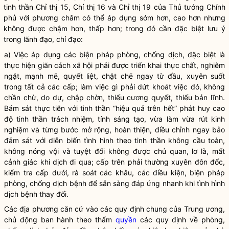
tinh thần Chỉ thị 15, Chỉ thị 16 và Chỉ thị 19 của Thủ tướng Chính
phủ với phương châm có thể áp dụng sớm hơn, cao hơn nhưng
không được chậm hơn, thấp hơn; trong đó cần đặc biệt lưu ý
trong lãnh đạo,
chỉ đạo
:
a) Việc áp dụng các biện pháp phòng, chống dịch, đặc biệt là
thực hiện giãn cách xã hội phải được triển khai thực chất, nghiêm
ngặt, mạnh mẽ, quyết liệt, chặt chẽ ngay từ đầu, xuyên suốt
trong tất cả các cấp; làm việc gì phải dứt khoát việc đó, không
chần chừ, do dự, chập chờn, thiếu cương quyết, thiếu bản lĩnh.
Bám sát thực tiễn với tinh thần “hiệu quả trên hết” phát huy cao
độ tinh thần trách nhiệm, tính sáng tạo, vừa làm vừa rút kinh
nghiệm và từng bước mở rộng, hoàn thiện, điều chỉnh ngay bảo
đảm sát với diễn biến tình hình theo tinh thần không cầu toàn,
không nóng vội và tuyệt đối không được chủ quan, lơ là, mất
cảnh giác khi dịch đi qua; cấp trên phải thường xuyên đôn đốc,
kiểm tra cấp dưới, rà soát các khâu, các điều kiện, biện pháp
phòng, chống dịch bệnh để sẵn sàng đáp ứng nhanh khi tình hình
dịch bệnh thay đổi.
Các địa phương căn cứ vào các quy định chung của Trung ương,
chủ động ban hành theo thẩm
quyền
các quy định về phòng,