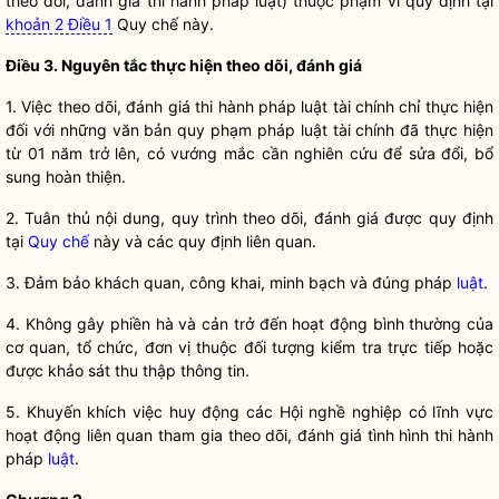
theo dõi, đánh giá thi hành pháp
luật
) thuộc phạm vi quy định tại
khoản 2 Điều 1
Quy chế
này.
Điều 3. Nguyên tắc thực hiện theo dõi, đánh giá
1. Việc theo dõi, đánh giá thi hành pháp
luật
tài chính chỉ thực hiện
đối với những văn bản quy phạm pháp
luật
tài chính đã thực hiện
từ 01 năm trở lên, có vướng mắc cần nghiên cứu để sửa đổi, bổ
sung hoàn thiện.
2. Tuân thủ nội dung, quy trình theo dõi, đánh giá được quy định
tại
Quy chế
này và các quy định liên quan.
3. Đảm bảo khách quan, công khai, minh bạch và đúng pháp
luật
.
4. Không gây phiền hà và cản trở đến hoạt động bình thường của
cơ quan, tổ chức, đơn vị thuộc đối tượng kiểm tra trực tiếp hoặc
được khảo sát thu thập thông tin.
5. Khuyến khích việc huy động các Hội nghề nghiệp có lĩnh vực
hoạt động liên quan tham gia theo dõi, đánh giá tình hình thi hành
pháp
luật
.