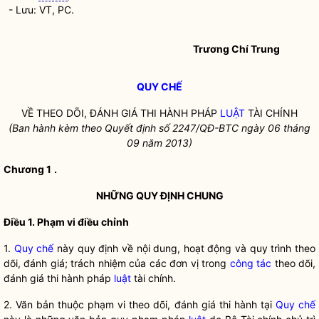
- Lưu: VT, PC.
Trương Chí Trung
QUY CHẾ
VỀ THEO DÕI, ĐÁNH GIÁ THI HÀNH PHÁP
LUẬT
TÀI CHÍNH
(Ban hành kèm theo Quyết định số
2247/QĐ-BTC ngày 06
thá
ng
09 năm 201
3)
Chương 1
.
NHỮNG QUY ĐỊNH CHUNG
Điều 1. Phạm vi điều chỉnh
1.
Quy chế
này quy định về nội dung, hoạt động và quy trình theo
dõi, đánh giá; trách nhiệm của các đơn vị trong
công tác
theo dõi,
đánh giá thi hành pháp
luật
tài chính.
2. Văn bản thuộc phạm vi theo dõi, đánh giá thi hành tại
Quy chế