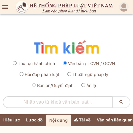

Thủ tục hành chính
Văn bản / TCVN / QCVN
Hỏi đáp pháp luật
Thuật ngữ pháp lý
Bản án/Quyết định
Án lệ

Hiệu lực
Lược đồ
Tải về
Văn bản liên quan
Nội dung