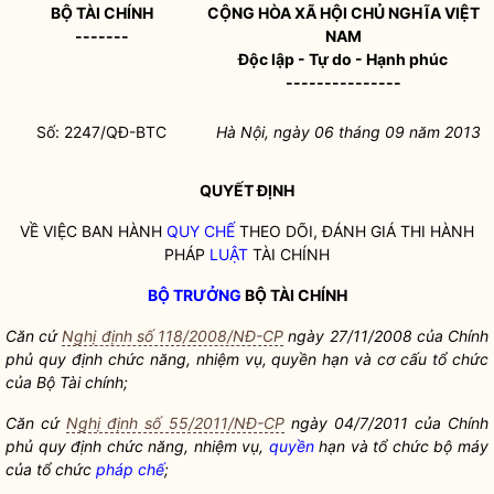
BỘ TÀI CHÍNH
CỘNG HÒA XÃ HỘI CHỦ NGHĨA VIỆT
-------
NAM
Độc lập - Tự do - Hạnh phúc
---------------
Số: 2247/QĐ-BTC
Hà Nội, ngày 06 tháng 09 năm 201
3
QUYẾT ĐỊNH
VỀ VIỆC BAN HÀNH
QUY CHẾ
THEO DÕI, ĐÁNH GIÁ THI HÀNH
PHÁP
LUẬT
TÀI CHÍNH
BỘ TRƯỞNG
BỘ TÀI CHÍNH
Căn cứ
Nghị định số 118/2008/NĐ-CP
ngày 27/11/2008 của Chính
phủ quy định chức năng, nhiệm vụ, quyề
n hạn và cơ cấu tổ chức
của Bộ Tài chính
;
Căn cứ
Nghị định số 55/2011/NĐ-CP
ngày 04/7/2011 của Chính
phủ quy định chức năng, nhiệm vụ,
quyền
hạn và tổ chức bộ máy
của tổ chức
pháp chế
;