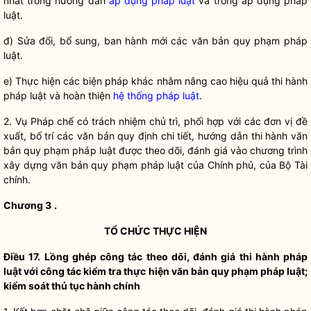
nhất trong hướng dẫn
áp dụng pháp luật
và trong
áp dụng pháp
luật
.
đ) Sửa đổi, bổ sung, ban hành mới các văn bản quy phạm pháp
luật
.
e) Thực hiện các biện pháp khác nhằm nâng cao hiệu quả thi hành
pháp luật và hoàn thiện
hệ thống pháp luật
.
2. Vụ
Pháp chế
có trách nhiệm chủ trì, phối hợp với các đơn vị đề
xuất, bố trí các văn bản quy định chi tiết, hướng dẫn thi hành văn
bản quy phạm pháp
luật
được theo dõi, đánh giá vào chương trình
xây dựng văn bản quy phạm pháp
luật
của Chính phủ, của Bộ Tài
chính.
Chương 3
.
TỔ CHỨC THỰC HIỆN
Điều 17. Lồng ghép
công tác
theo dõi, đánh giá thi hành pháp
luật
với
công tác
kiểm tra thực hiện văn bản quy phạm pháp
luật
;
kiểm soát thủ tục hành chính