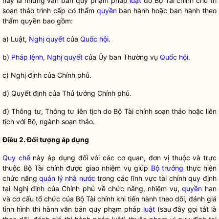
này là những văn bản quy phạm pháp
luật
do Bộ Tài chính chủ trì
soạn thảo trình cấp có thẩm
quyền
ban hành hoặc ban hành theo
thẩm
quyền
bao gồm:
a) Luật,
Nghị quyết
của
Quốc hội
.
b)
Pháp lệnh
,
Nghị quyết
của Ủy ban Thường vụ
Quốc hội
.
c) Nghị định của Chính phủ.
d) Quyết định của Thủ tướng Chính phủ.
đ) Thông tư, Thông tư liên tịch do Bộ Tài chính soạn thảo hoặc liên
tịch với Bộ, ngành soạn thảo.
Điều 2. Đối tượng áp dụng
Quy chế
này áp dụng đối với các cơ quan, đơn vị thuộc và trực
thuộc Bộ Tài chính được giao nhiệm vụ giúp
Bộ trưởng
thực hiện
chức năng
quản lý nhà nước
trong các lĩnh vực tài chính quy định
tại Nghị định của Chính phủ về chức năng, nhiệm vụ,
quyền
hạn
và cơ cấu tổ chức của Bộ Tài chính khi tiến hành theo dõi, đánh giá
tình hình thi hành văn bản quy phạm pháp
luật
(sau đây gọi tắt là