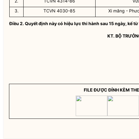
2.
TCVN 4314-86
Vữa
3.
TCVN 4030-85
Xi măng - Phươ
Điều 2.
Quyết định này có hiệu lực thi hành sau 15 ngày, kể t
KT.
BỘ TRƯỞN
FILE ĐƯỢC ĐÍNH KÈM TH