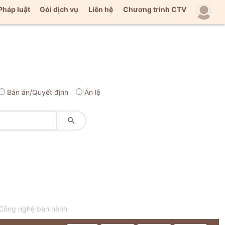
Pháp luật
Gói dịch vụ
Liên hệ
Chương trình CTV
Bản án/Quyết định
Án lệ

 Công nghệ ban hành