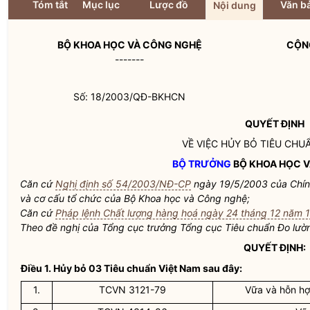
Tóm tắt
Mục lục
Lược đồ
Văn bả
Nội dung
BỘ KHOA HỌC VÀ CÔNG NGHỆ
CỘNG
-------
Số: 18/2003/QĐ-BKHCN
QUYẾT ĐỊNH
VỀ VIỆC HỦY BỎ TIÊU CHU
BỘ TRƯỞNG
BỘ KHOA HỌC 
Căn cứ
Nghị định số 54/2003/NĐ-CP
ngày 19/5/2003 của Chín
và cơ cấu tổ chức của Bộ Khoa học và Công nghệ;
Căn cứ
Pháp lệnh Chất lượng hàng hoá ngày 24 tháng 12 năm 
Theo đề nghị của Tổng cục trưởng Tổng cục Tiêu chuẩn Đo lườ
QUYẾT ĐỊNH:
Điều 1.
Hủy bỏ 03 Tiêu chuẩn Việt Nam sau đây:
1.
TCVN 3121-79
Vữa và hỗn hợ