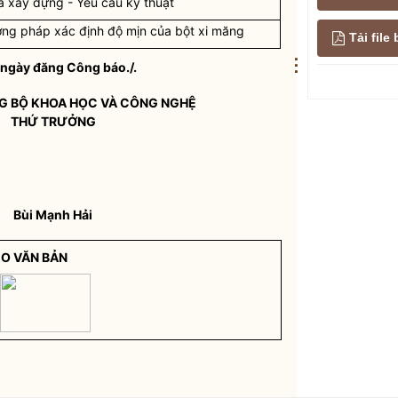
 xây dựng - Yêu cầu kỹ thuật
ng pháp xác định độ mịn của bột xi măng
Tải fil
⋮
ừ ngày đăng Công báo./.
G
BỘ KHOA HỌC VÀ CÔNG NGHỆ
THỨ TRƯỞNG
Bùi Mạnh Hải
EO VĂN BẢN