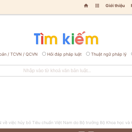


Giới thiệu
bản / TCVN / QCVN
Hỏi đáp pháp luật
Thuật ngữ pháp lý
về việc hủy bỏ Tiêu chuẩn Việt Nam do Bộ trưởng Bộ Khoa học và