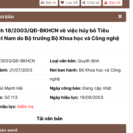
Bản in
Lưu VB
Chia sẻ
Báo lỗi

ĂN BẢN
nh 18/2003/QĐ-BKHCN về việc hủy bỏ Tiêu
ệt Nam do Bộ trưởng Bộ Khoa học và Công nghệ
/2003/QĐ-BKHCN
Loại văn bản:
Quyết định
ành:
21/07/2003
Nơi ban hành:
Bộ Khoa học và Công
nghệ
ùi Mạnh Hải
Ngày công báo:
Đang cập nhật
o:
Số 113
Ngày hiệu lực:
19/08/2003
hiệu lực:
Kiểm tra
Tải văn bản
 bản word