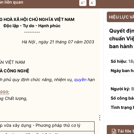
n liên quan
+
-
A
A
HIỆU LỰC V
 HOÀ XÃ HỘI CHỦ NGHĨA VIỆT NAM
Độc lập - Tự do - Hạnh phúc
Quyết đị
---------
chuẩn Vi
Hà Nội , ngày 21 tháng 07 năm 2003
ban hành
Số hiệu:
18
ẨN VIỆT NAM
Ngày ban h
VÀ CÔNG NGHỆ
h phủ quy định chức năng, nhiệm vụ,
quyền
hạn
Người ký:
B
1999
;
Số công bá
ng Chất lượng,
Tình trạng 
⋮
p vữa xây dựng - Phương pháp thử cơ lý
Tải file