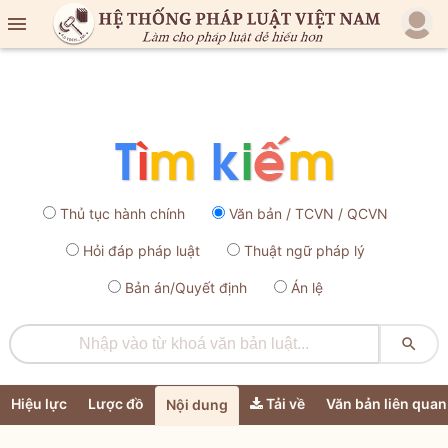

Thủ tục hành chính
Văn bản / TCVN / QCVN
Hỏi đáp pháp luật
Thuật ngữ pháp lý
Bản án/Quyết định
Án lệ

Hiệu lực
Lược đồ
Tải về
Văn bản liên quan
Nội dung