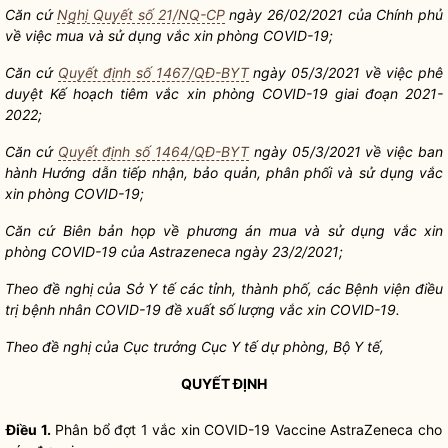
Căn cứ
Nghị Quyết số 21/NQ-CP
ngày 26/02/2021 của Chí
nh phủ
về việc mua và sử dụng vắc xin phòng COVID-19;
Căn cứ
Quyết định số 1467/QĐ-BYT
ngày 05/3/2021 về việc phê
duyệt Kế hoạch tiêm vắc xin phòng COVI
D-19 giai đoạn 2021-
2022;
Căn cứ
Quyết định số 1464/QĐ-BYT
ngày 05/3/2021 về việc b
an
hành Hướng dẫn tiếp nhận, b
ảo quản, phân phố
i và sử dụng vắc
xin phòng COVID-19;
Căn cứ Biên bản họp về phương án mua và sử dụng vắ
c xin
phòng COVI
D-1
9 của Astrazeneca ngày 23/2/2021;
Theo đề nghị của Sở Y tế các tỉnh, thành phố, các Bệnh viện điều
trị bệ
nh nhân COVID-19 đề xuất số
lượng vắc xin COVID-1
9.
Theo đề nghị của Cục trưởng Cục Y tế dự phòng, Bộ Y tế,
QUYẾT ĐỊNH
Điều 1.
Phân bổ đợt 1 vắc xin COVID-19 Vaccine AstraZeneca cho