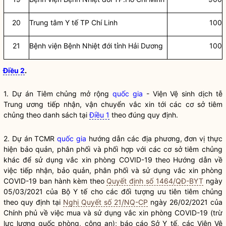
20
Trung tâm Y tế TP Chí Linh
100
21
Bệnh viện Bệnh Nhiệt đới tỉnh Hải Dương
100
Điều 2
.
1. Dự án Tiêm chủng mở rộng
quốc gia
- Viện Vệ sinh dịch tễ
Trung ương tiếp nhận, vận chuyển vắc xin tới các cơ sở tiêm
chủng theo danh sách tại
Điều 1
theo đúng quy định.
2. Dự án TCMR
quốc gia
hướng dẫn các địa phương, đơn vị thực
hiện bảo quản, phân phối và phối hợp với các cơ sở tiêm chủng
khác để sử dụng vắc xin phòng COVID-19 theo Hướng dẫn về
việc tiếp nhận, bảo quản, phân phối và sử dụng vắc xin phòng
COVID-19 ban hành kèm theo
Quyết định số 1464/QĐ-BYT
ngày
05/03/2021 của Bộ Y tế cho các đối tượng ưu tiên tiêm chủng
theo quy định tại
Nghị Quyết số 21/NQ-CP
ngày 26/02/2021 của
Chính phủ về việc mua và sử dụng vắc xin phòng COVID-19 (trừ
lực lượng quốc phòng, công an); báo cáo Sở Y tế, các Viện Vệ