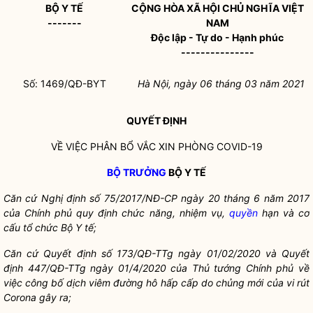
BỘ Y TẾ
CỘNG HÒA XÃ HỘI CHỦ NGHĨA VIỆT
-------
NAM
Độc lập - Tự do - Hạnh phúc
---------------
Số: 1469/QĐ-BYT
Hà Nội, ngày 0
6 tháng 03
năm 2021
QUYẾT ĐỊNH
VỀ VIỆC PHÂN BỔ VẮC XIN PHÒNG COVID-19
BỘ TRƯỞNG
BỘ Y TẾ
Căn cứ Nghị định số
75/2017/NĐ-CP ngày 20 tháng 6 năm 2017
của Chí
nh phủ quy định chức năng, nhiệm vụ,
quyền
hạn và cơ
cấ
u tổ
chức Bộ Y tế;
Căn cứ Quyết định số
173/QĐ-TTg ngày 01/02/2020 và Quyết
định 447/QĐ-TTg ngày
01/4/2020 củ
a Thủ tướng Chí
nh phủ về
việc công b
ố dịch viêm đường hô hấp cấp do chủng mới của vi rút
Corona gây ra;