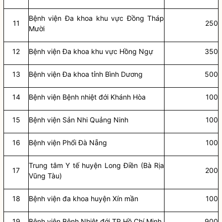
Bệnh viện Đa khoa khu vực Đồng Tháp
11
250
Mười
12
Bệnh viện Đa khoa khu vực Hồng Ngự
350
13
Bệnh viện Đa khoa tỉnh Bình Dương
500
14
Bệnh viện Bệnh nhiệt đới Khánh Hòa
100
15
Bệnh viện Sản Nhi Quảng Ninh
100
16
Bệnh viện Phổi Đà Nẵng
100
Trung tâm Y tế huyện Long Điền (Bà Rịa
17
200
Vũng Tàu)
18
Bệnh viện đa khoa huyện Xín mần
100
19
Bệnh viện Bệnh Nhiệt đới TP.Hồ Chí Minh
900