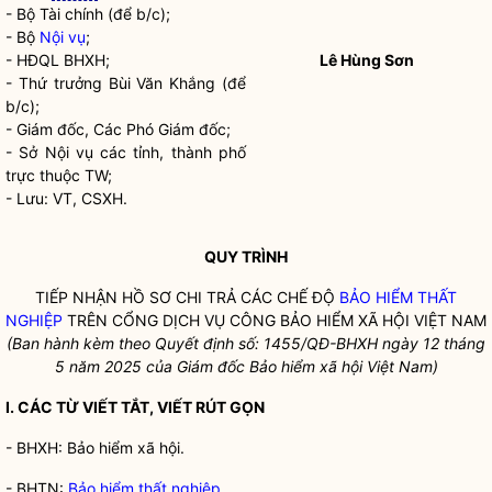
- Bộ Tài chính (để b/c);
- Bộ
Nội vụ
;
- HĐQL BHXH;
Lê Hùng Sơn
- Thứ trưởng Bùi Văn Khắng (để
b/c);
- Giám đốc, Các Phó Giám đốc;
- Sở
Nội vụ
các tỉnh, thành phố
trực thuộc TW;
- Lưu: VT, CSXH.
QUY TRÌNH
TIẾP NHẬN HỒ SƠ CHI TRẢ CÁC CHẾ ĐỘ
BẢO HIỂM THẤT
NGHIỆP
TRÊN CỔNG DỊCH VỤ CÔNG BẢO HIỂM XÃ HỘI VIỆT NAM
(Ban hành kèm theo Quyết định số: 1455/QĐ-BHXH ngày 12 tháng
5 năm 2025 của Giám đốc Bảo hiểm xã hội Việt Nam)
I. CÁC TỪ VIẾT TẮT, VIẾT RÚT GỌN
- BHXH: Bảo hiểm xã hội.
- BHTN:
Bảo hiểm thất nghiệp
.