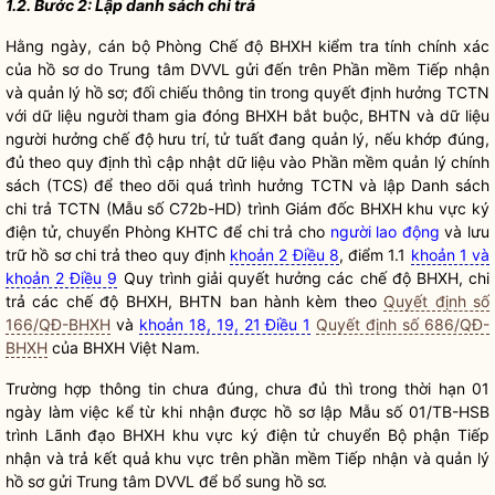
1.2. Bước 2: Lập danh sách chi trả
Hằng ngày, cán bộ Phòng Chế độ BHXH kiểm tra tính chính xác
của hồ sơ do Trung tâm DVVL gửi đến trên Phần mềm Tiếp nhận
và quản lý hồ sơ; đối chiếu thông tin trong quyết định hưởng TCTN
với
dữ liệu
người tham gia đóng BHXH bắt buộc, BHTN và
dữ liệu
người hưởng chế độ hưu trí, tử tuất đang quản lý, nếu khớp đúng,
đủ theo quy định thì cập nhật
dữ liệu
vào Phần mềm quản lý chính
sách (TCS) để theo dõi quá trình hưởng TCTN và lập Danh sách
chi trả TCTN (Mẫu số C72b-HD) trình Giám đốc BHXH khu vực ký
điện tử, chuyển Phòng KHTC để chi trả cho
người lao động
và lưu
trữ hồ sơ chi trả theo quy định
khoản 2 Điều 8
, điểm 1.1
khoản 1 và
khoản 2 Điều 9
Quy trình giải quyết hưởng các chế độ BHXH, chi
trả các chế độ BHXH, BHTN ban hành kèm theo
Quyết định số
166/QĐ-BHXH
và
khoản 18, 19, 21 Điều 1
Quyết định số 686/QĐ-
BHXH
của BHXH Việt Nam.
Trường hợp thông tin chưa đúng, chưa đủ thì trong thời hạn 01
ngày làm việc kể từ khi nhận được hồ sơ lập Mẫu số 01/TB-HSB
trình Lãnh đạo BHXH khu vực ký điện tử chuyển Bộ phận Tiếp
nhận và trả kết quả khu vực trên phần mềm Tiếp nhận và quản lý
hồ sơ gửi Trung tâm DVVL để bổ sung hồ sơ.