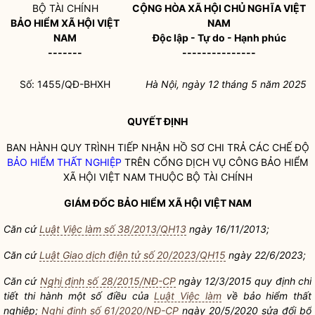
BỘ TÀI CHÍNH
CỘNG HÒA XÃ HỘI CHỦ NGHĨA VIỆT
BẢO HIỂM XÃ HỘI VIỆT
NAM
NAM
Độc lập - Tự do - Hạnh phúc
-------
---------------
Số: 1455/QĐ-BHXH
Hà Nội, ngày 12 tháng 5 năm 2025
QUYẾT ĐỊNH
BAN HÀNH QUY TRÌNH TIẾP NHẬN HỒ SƠ CHI TRẢ CÁC CHẾ ĐỘ
BẢO HIỂM THẤT NGHIỆP
TRÊN CỔNG DỊCH VỤ CÔNG BẢO HIỂM
XÃ HỘI VIỆT NAM THUỘC BỘ TÀI CHÍNH
GIÁM ĐỐC BẢO HIỂM XÃ HỘI VIỆT NAM
Căn cứ
Luật Việc làm số 38/2013/QH13
ngày 16/11/2013;
Căn cứ
Luật Giao dịch điện tử số 20/2023/QH15
ngày 22/6/2023;
Căn cứ
Nghị định số 28/2015/NĐ-CP
ngày 12/3/2015 quy định chi
tiết thi hành một số điều của
Luật Việc làm
về
bảo hiểm thất
nghiệp
;
Nghị định số 61/2020/NĐ-CP
ngày 20/5/2020 sửa đổi bổ