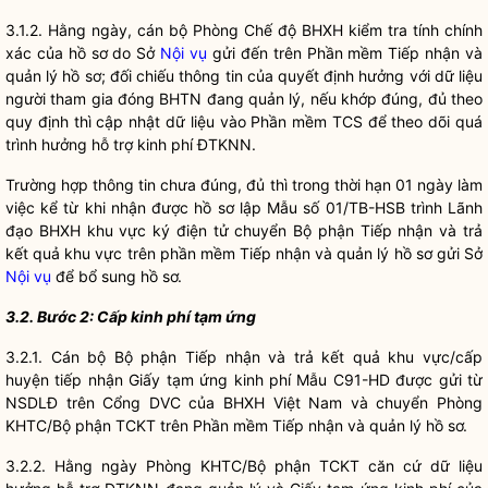
3.1.2. Hằng ngày, cán bộ Phòng Chế độ BHXH kiểm tra tính chính
xác của hồ sơ do Sở
Nội vụ
gửi đến trên Phần mềm Tiếp nhận và
quản lý hồ sơ; đối chiếu thông tin của quyết định hưởng với
dữ liệu
người tham gia đóng BHTN đang quản lý, nếu khớp đúng, đủ theo
quy định thì cập nhật
dữ liệu
vào Phần mềm TCS để theo dõi quá
trình hưởng hỗ trợ kinh phí ĐTKNN.
Trường hợp thông tin chưa đúng, đủ thì trong thời hạn 01 ngày làm
việc kể từ khi nhận được hồ sơ lập Mẫu số 01/TB-HSB trình Lãnh
đạo BHXH khu vực ký điện tử chuyển Bộ phận Tiếp nhận và trả
kết quả khu vực trên phần mềm Tiếp nhận và quản lý hồ sơ gửi Sở
Nội vụ
để bổ sung hồ sơ.
3.2. Bước 2: Cấp kinh phí tạm ứng
3.2.1. Cán bộ Bộ phận Tiếp nhận và trả kết quả khu vực/cấp
huyện tiếp nhận Giấy tạm ứng kinh phí Mẫu C91-HD được gửi từ
NSDLĐ trên Cổng DVC của BHXH Việt Nam và chuyển Phòng
KHTC/Bộ phận TCKT trên Phần mềm Tiếp nhận và quản lý hồ sơ.
3.2.2. Hằng ngày Phòng KHTC/Bộ phận TCKT căn cứ
dữ liệu