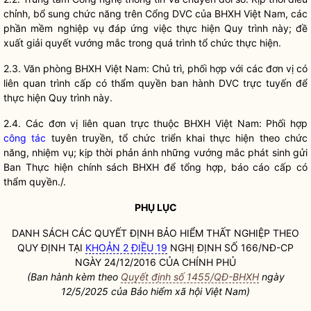
chỉnh, bổ sung chức năng trên Cổng DVC của BHXH Việt Nam, các
phần mềm nghiệp vụ đáp ứng việc thực hiện Quy trình này; đề
xuất giải quyết vướng mắc trong quá trình tổ chức thực hiện.
2.3. Văn phòng BHXH Việt Nam: Chủ trì, phối hợp với các đơn vị có
liên quan trình cấp có thẩm
quyền
ban hành DVC trực tuyến để
thực hiện Quy trình này.
2.4. Các đơn vị liên quan trực thuộc BHXH Việt Nam: Phối hợp
công tác
tuyên truyền, tổ chức triển khai thực hiện theo chức
năng, nhiệm vụ; kịp thời phản ánh những vướng mắc phát sinh gửi
Ban Thực hiện chính sách BHXH để tổng hợp, báo cáo cấp có
thẩm
quyền
./.
PHỤ LỤC
DANH SÁCH CÁC QUYẾT ĐỊNH
BẢO HIỂM THẤT NGHIỆP
THEO
QUY ĐỊNH TẠI
KHOẢN 2 ĐIỀU 19
NGHỊ ĐỊNH SỐ 166/NĐ-CP
NGÀY 24/12/2016 CỦA CHÍNH PHỦ
(Ban hành kèm theo
Quyết định số 1455/QĐ-BHXH
ngày
12/5/2025 của Bảo hiểm xã hội Việt Nam)