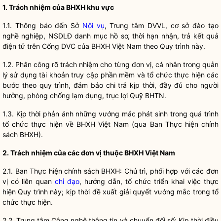
1. Trách nhiệm của BHXH khu vực
1.1. Thông báo đến Sở
Nội vụ
, Trung tâm DVVL, cơ sở đào tạo
nghề nghiệp, NSDLĐ danh mục hồ sơ, thời hạn nhận, trả kết quả
điện tử trên Cổng DVC của BHXH Việt Nam theo Quy trình này.
1.2. Phân công rõ trách nhiệm cho từng đơn vị, cá nhân trong quản
lý sử dụng tài khoản truy cập phần mềm và tổ chức thực hiện các
bước theo quy trình, đảm bảo chi trả kịp thời, đầy đủ cho người
hưởng, phòng chống lạm dụng, trục lợi Quỹ BHTN.
1.3. Kịp thời phản ánh những vướng mắc phát sinh trong quá trình
tổ chức thực hiện về BHXH Việt Nam (qua Ban Thực hiện chính
sách BHXH).
2. Trách nhiệm của các đơn vị thuộc BHXH Việt Nam
2.1. Ban Thực hiện chính sách BHXH: Chủ trì, phối hợp với các đơn
vị có liên quan
chỉ đạo
, hướng dẫn, tổ chức triển khai việc thực
hiện Quy trình này; kịp thời đề xuất giải quyết vướng mắc trong tổ
chức thực hiện.
2.2. Trung tâm Công nghệ thông tin và chuyển đổi số: Kịp thời điều