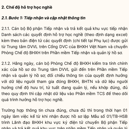
2. Chế độ hỗ trợ học nghề
2.1. Bước 1: Tiếp nhận và cập nhật thông tin
2.1.1. Cán bộ Bộ phận Tiếp nhận và trả kết quả khu vực tiếp nhận
Danh sách các quyết định hỗ trợ học nghề (theo định dạng excel)
kèm theo bản điện tử các quyết định (chi tiết tại Phụ lục) được gửi
từ Trung tâm DVVL trên Cổng DVC của BHXH Việt Nam và chuyển
Phòng Chế độ BHXH trên Phần mềm Tiếp nhận và quản lý hồ sơ.
2.1.2. Hằng ngày, cán bộ Phòng Chế độ BHXH kiểm tra tính chính
xác của hồ sơ do Trung tâm DVVL gửi đến trên Phần mềm Tiếp
nhận và quản lý hồ sơ; đối chiếu thông tin của quyết định hưởng
với
dữ liệu
người tham gia đóng BHXH, BHTN và
dữ liệu
người
hưởng chế độ hưu trí, tử tuất đang quản lý, nếu khớp đúng, đủ
theo quy định thì cập nhật
dữ liệu
vào Phần mềm TCS để theo dõi
quá trình hưởng hỗ trợ học nghề.
Trường hợp thông tin chưa đúng, chưa đủ thì trong thời hạn 01
ngày làm việc kể từ khi nhận được hồ sơ lập Mẫu số 01/TB-HSB
trình Lãnh đạo BHXH khu vực ký điện tử chuyển Bộ phận Tiếp
nhận và trả kết quả khu vực trên phần mềm Tiếp nhận và quản lý