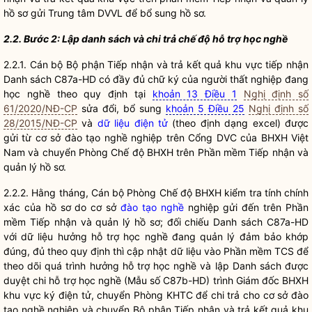
hồ sơ gửi Trung tâm DVVL để bổ sung hồ sơ.
2.2. Bước 2: Lập danh sách và chi trả chế độ hỗ trợ học nghề
2.2.1. Cán bộ Bộ phận Tiếp nhận và trả kết quả khu vực tiếp nhận
Danh sách C87a-HD có đầy đủ chữ ký của người thất nghiệp đang
học nghề theo quy định tại
khoản 13 Điều 1
Nghị định số
61/2020/NĐ-CP
sửa đổi, bổ sung
khoản 5 Điều 25
Nghị định số
28/2015/NĐ-CP
và
dữ liệu điện tử
(theo định dạng excel) được
gửi từ cơ sở đào tạo nghề nghiệp trên Cổng DVC của BHXH Việt
Nam và chuyển Phòng Chế độ BHXH trên Phần mềm Tiếp nhận và
quản lý hồ sơ.
2.2.2. Hằng tháng, Cán bộ Phòng Chế độ BHXH kiểm tra tính chính
xác của hồ sơ do cơ sở
đào tạo nghề
nghiệp gửi đến trên Phần
mềm Tiếp nhận và quản lý hồ sơ; đối chiếu Danh sách C87a-HD
với
dữ liệu
hưởng hỗ trợ học nghề đang quản lý đảm bảo khớp
đúng, đủ theo quy định thì cập nhật
dữ liệu
vào Phần mềm TCS để
theo dõi quá trình hưởng hỗ trợ học nghề và lập Danh sách được
duyệt chi hỗ trợ học nghề (Mẫu số C87b-HD) trình Giám đốc BHXH
khu vực ký điện tử, chuyển Phòng KHTC để chi trả cho cơ sở
đào
tạo nghề
nghiệp và chuyển Bộ phận Tiếp nhận và trả kết quả khu