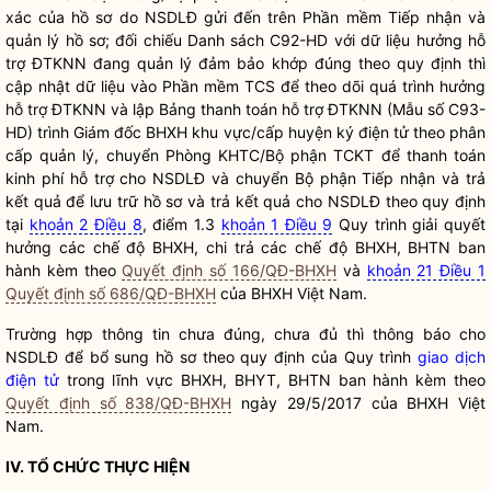
xác của hồ sơ do NSDLĐ gửi đến trên Phần mềm Tiếp nhận và
quản lý hồ sơ; đối chiếu Danh sách C92-HD với
dữ liệu
hưởng hỗ
trợ ĐTKNN đang quản lý đảm bảo khớp đúng theo quy định thì
cập nhật
dữ liệu
vào Phần mềm TCS để theo dõi quá trình hưởng
hỗ trợ ĐTKNN và lập Bảng thanh toán hỗ trợ ĐTKNN (Mẫu số C93-
HD) trình Giám đốc BHXH khu vực/cấp huyện ký điện tử theo phân
cấp quản lý, chuyển Phòng KHTC/Bộ phận TCKT để thanh toán
kinh phí hỗ trợ cho NSDLĐ và chuyển Bộ phận Tiếp nhận và trả
kết quả để lưu trữ hồ sơ và trả kết quả cho NSDLĐ theo quy định
tại
khoản 2 Điều 8
, điểm 1.3
khoản 1 Điều 9
Quy trình giải quyết
hưởng các chế độ BHXH, chi trả các chế độ BHXH, BHTN ban
hành kèm theo
Quyết định số 166/QĐ-BHXH
và
khoản 21 Điều 1
Quyết định số 686/QĐ-BHXH
của BHXH Việt Nam.
Trường hợp thông tin chưa đúng, chưa đủ thì thông báo cho
NSDLĐ để bổ sung hồ sơ theo quy định của Quy trình
giao dịch
điện tử
trong lĩnh vực BHXH, BHYT, BHTN ban hành kèm theo
Quyết định số 838/QĐ-BHXH
ngày 29/5/2017 của BHXH Việt
Nam.
IV. TỔ CHỨC THỰC HIỆN