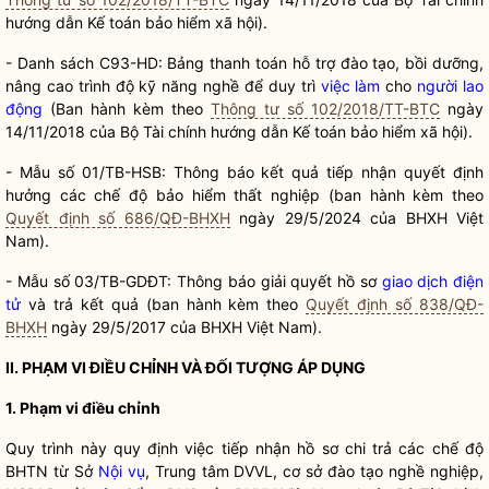
hướng dẫn Kế toán bảo hiểm xã hội).
- Danh sách C93-HD: Bảng thanh toán hỗ trợ đào tạo, bồi dưỡng,
nâng cao trình độ kỹ năng nghề để duy trì
việc làm
cho
người lao
động
(Ban hành kèm theo
Thông tư số 102/2018/TT-BTC
ngày
14/11/2018 của Bộ Tài chính hướng dẫn Kế toán bảo hiểm xã hội).
- Mẫu số 01/TB-HSB: Thông báo kết quả tiếp nhận quyết định
hưởng các chế độ
bảo hiểm thất nghiệp
(ban hành kèm theo
Quyết định số 686/QĐ-BHXH
ngày 29/5/2024 của BHXH Việt
Nam).
- Mẫu số 03/TB-GDĐT: Thông báo giải quyết hồ sơ
giao dịch điện
tử
và trả kết quả (ban hành kèm theo
Quyết định số 838/QĐ-
BHXH
ngày 29/5/2017 của BHXH Việt Nam).
II. PHẠM VI ĐIỀU CHỈNH VÀ ĐỐI TƯỢNG ÁP DỤNG
1. Phạm vi điều chỉnh
Quy trình này quy định việc tiếp nhận hồ sơ chi trả các chế độ
BHTN từ Sở
Nội vụ
, Trung tâm DVVL, cơ sở đào tạo nghề nghiệp,