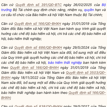
Căn cứ
Quyết định số 391/QĐ-BTC
ngày 26/02/2025 của
Bộ
trưởng
Bộ Tài chính quy định chức năng, nhiệm vụ,
quyền
hạn và
cơ cấu tổ chức của Bảo hiểm xã hội Việt Nam thuộc Bộ Tài chính;
Căn cứ
Quyết định số 166/QĐ-BHXH
ngày 31/01/2019 của Tổng
Giám đốc Bảo hiểm xã hội Việt Nam ban hành quy trình giải quyết
hưởng các chế độ bảo hiểm xã hội, chi trả các chế độ bảo hiểm xã
hội,
bảo hiểm thất nghiệp
;
Căn cứ
Quyết định số 686/QĐ-BHXH
ngày 29/5/2024 của Tổng
Giám đốc Bảo hiểm xã hội Việt Nam sửa đổi, bổ sung một số điều
của Quy trình giải quyết hưởng các chế độ bảo hiểm xã hội, chi trả
các chế độ bảo hiểm xã hội,
bảo hiểm thất nghiệp
ban hành kèm
theo
Quyết định số 166/QĐ-BHXH
ngày 31/01/2019 của Tổng
Giám đốc Bảo hiểm xã hội Việt Nam và
Quyết định số 3503/QĐ-
BHXH
ngày 18/11/2022 của Tổng Giám đốc Bảo hiểm xã hội Việt
Nam sửa đổi, bổ sung một số điều của Quy trình giải quyết hưởng
các chế độ bảo hiểm xã hội, chi trả các chế độ bảo hiểm xã hội,
bảo hiểm thất nghiệp
ban hành kèm theo
Quyết định số 166/QĐ-
BHXH
;
Căn cứ
Quyết định số 838/QĐ-BHXH
ngày 29/5/2017 của Tổng