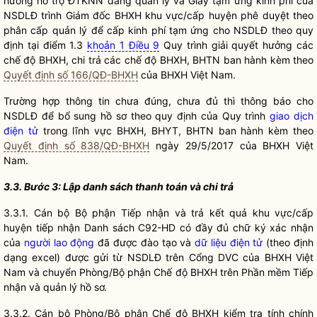
hưởng hỗ trợ ĐTKNN đang quản lý và Giấy tạm ứng kinh phí của
NSDLĐ trình Giám đốc BHXH khu vực/cấp huyện phê duyệt theo
phân cấp quản lý để cấp kinh phí tạm ứng cho NSDLĐ theo quy
định tại điểm 1.3
khoản 1 Điều 9
Quy trình giải quyết hưởng các
chế độ BHXH, chi trả các chế độ BHXH, BHTN ban hành kèm theo
Quyết định số 166/QĐ-BHXH
của BHXH Việt Nam.
Trường hợp thông tin chưa đúng, chưa đủ thì thông báo cho
NSDLĐ để bổ sung hồ sơ theo quy định của Quy trình
giao dịch
điện tử
trong lĩnh vực BHXH, BHYT, BHTN ban hành kèm theo
Quyết định số 838/QĐ-BHXH
ngày 29/5/2017 của BHXH Việt
Nam.
3.3. Bước 3: Lập danh sách thanh toán và chi trả
3.3.1. Cán bộ Bộ phận Tiếp nhận và trả kết quả khu vực/cấp
huyện tiếp nhận Danh sách C92-HD có đầy đủ chữ ký xác nhận
của
người lao động
đã được đào tạo và
dữ liệu điện tử
(theo định
dạng excel) được gửi từ NSDLĐ trên Cổng DVC của BHXH Việt
Nam và chuyển Phòng/Bộ phận Chế độ BHXH trên Phần mềm Tiếp
nhận và quản lý hồ sơ.
3.3.2. Cán bộ Phòng/Bộ phận Chế độ BHXH kiểm tra tính chính