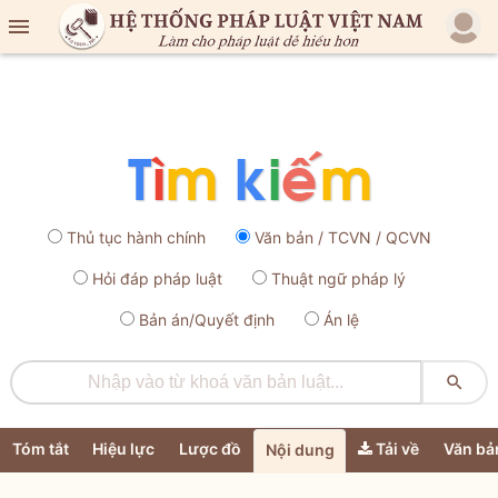

Thủ tục hành chính
Văn bản / TCVN / QCVN
Hỏi đáp pháp luật
Thuật ngữ pháp lý
Bản án/Quyết định
Án lệ

Tóm tắt
Hiệu lực
Lược đồ
Tải về
Văn bả
Nội dung