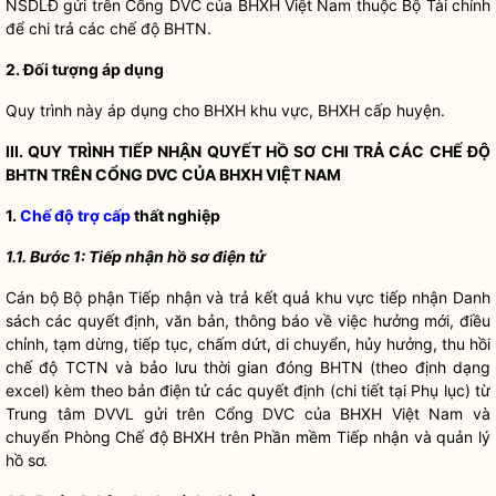
NSDLĐ gửi trên Cổng DVC của BHXH Việt Nam thuộc Bộ Tài chính
để chi trả các chế độ BHTN.
2. Đối tượng áp dụng
Quy trình này áp dụng cho BHXH khu vực, BHXH cấp huyện.
III. QUY TRÌNH TIẾP NHẬN QUYẾT HỒ SƠ CHI TRẢ CÁC CHẾ ĐỘ
BHTN TRÊN CỔNG DVC CỦA BHXH VIỆT NAM
1.
Chế độ trợ cấp
thất nghiệp
1.1. Bước 1: Tiếp nhận hồ sơ điện tử
Cán bộ Bộ phận Tiếp nhận và trả kết quả khu vực tiếp nhận Danh
sách các quyết định, văn bản, thông báo về việc hưởng mới, điều
chỉnh, tạm dừng, tiếp tục, chấm dứt, di chuyển, hủy hưởng, thu hồi
chế độ TCTN và bảo lưu thời gian đóng BHTN (theo định dạng
excel) kèm theo bản điện tử các quyết định (chi tiết tại Phụ lục) từ
Trung tâm DVVL gửi trên Cổng DVC của BHXH Việt Nam và
chuyển Phòng Chế độ BHXH trên Phần mềm Tiếp nhận và quản lý
hồ sơ.