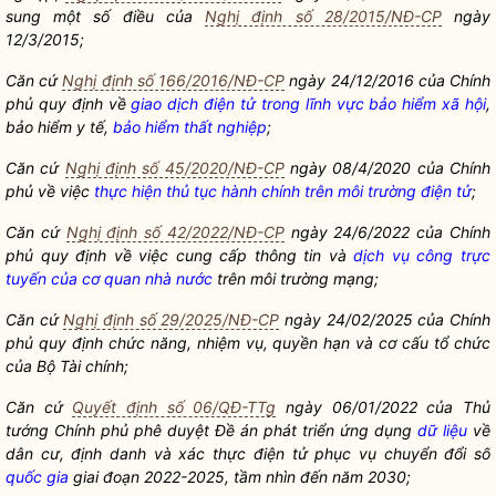
sung một số điều của
Nghị định số 28/2015/NĐ-CP
ngày
12/3/2015;
Căn cứ
Nghị định số 166/2016/NĐ-CP
ngày 24/12/2016 của Chính
phủ quy định về
giao dịch điện tử trong lĩnh vực bảo hiểm xã hội
,
bảo hiểm y tế,
bảo hiểm thất nghiệp
;
Căn cứ
Nghị định số 45/2020/NĐ-CP
ngày 08/4/2020 của Chính
phủ về việc
thực hiện thủ tục hành chính trên môi trường điện tử
;
Căn cứ
Nghị định số 42/2022/NĐ-CP
ngày 24/6/2022 của Chính
phủ quy định về việc cung cấp thông tin và
dịch vụ công trực
tuyến của cơ quan nhà nước
trên môi trường mạng;
Căn cứ
Nghị định số 29/2025/NĐ-CP
ngày 24/02/2025 của Chính
phủ quy định chức năng, nhiệm vụ,
quyền
hạn và cơ cấu tổ chức
của Bộ Tài chính;
Căn cứ
Quyết định số 06/QĐ-TTg
ngày 06/01/2022 của Thủ
tướng Chính phủ phê duyệt Đề án phát triển ứng dụng
dữ liệu
về
dân cư, định danh và xác thực điện tử phục vụ chuyển đổi số
quốc gia
giai đoạn 2022-2025, tầm nhìn đến năm 2030;