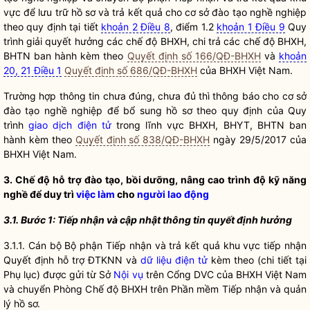
vực để lưu trữ hồ sơ và trả kết quả cho cơ sở
đào tạo nghề
nghiệp
theo quy định tại tiết
khoản 2 Điều 8
, điểm 1.2
khoản 1 Điều 9
Quy
trình giải quyết hưởng các chế độ BHXH, chi trả các chế độ BHXH,
BHTN ban hành kèm theo
Quyết định số 166/QĐ-BHXH
và
khoản
20, 21 Điều 1
Quyết định số 686/QĐ-BHXH
của BHXH Việt Nam.
Trường hợp thông tin chưa đúng, chưa đủ thì thông báo cho cơ sở
đào tạo nghề nghiệp để bổ sung hồ sơ theo quy định của Quy
trình
giao dịch điện tử
trong lĩnh vực BHXH, BHYT, BHTN ban
hành kèm theo
Quyết định số 838/QĐ-BHXH
ngày 29/5/2017 của
BHXH Việt Nam.
3. Chế độ hỗ trợ đào tạo, bồi dưỡng, nâng cao trình độ kỹ năng
nghề để duy trì
việc làm
cho
người lao động
3.1. Bước 1: Tiếp nhận và cập nhật thông tin quyết định hưởng
3.1.1. Cán bộ Bộ phận Tiếp nhận và trả kết quả khu vực tiếp nhận
Quyết định hỗ trợ ĐTKNN và
dữ liệu điện tử
kèm theo (chi tiết tại
Phụ lục) được gửi từ Sở
Nội vụ
trên Cổng DVC của BHXH Việt Nam
và chuyển Phòng Chế độ BHXH trên Phần mềm Tiếp nhận và quản
lý hồ sơ.