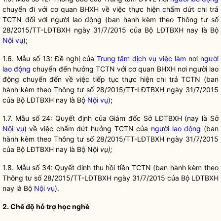
chuyển đi với cơ quan BHXH về việc thực hiện chấm dứt chi trả
TCTN đối với
người lao động
(ban hành kèm theo Thông tư số
28/2015/TT-LĐTBXH ngày 31/7/2015 của Bộ LĐTBXH nay là Bộ
Nội vụ
);
1.6. Mẫu số 13: Đề nghị của
Trung tâm dịch vụ việc làm
nơi
người
lao động
chuyển đến hưởng TCTN với cơ quan BHXH nơi
người lao
động
chuyển đến về việc tiếp tục thực hiện chi trả TCTN (ban
hành kèm theo Thông tư số 28/2015/TT-LĐTBXH ngày 31/7/2015
của Bộ LĐTBXH nay là Bộ
Nội vụ
);
1.7. Mẫu số 24: Quyết định của Giám đốc Sở LĐTBXH (nay là Sở
Nội vụ
) về việc chấm dứt hưởng TCTN của
người lao động
(ban
hành kèm theo Thông tư số 28/2015/TT-LĐTBXH ngày 31/7/2015
của Bộ LĐTBXH nay là Bộ Nội
vụ);
1.8. Mẫu số 34: Quyết định thu hồi tiền TCTN (ban hành kèm theo
Thông tư số 28/2015/TT-LĐTBXH ngày 31/7/2015 của Bộ LĐTBXH
nay là Bộ
Nội vụ
).
2. Chế độ hỗ trợ học nghề