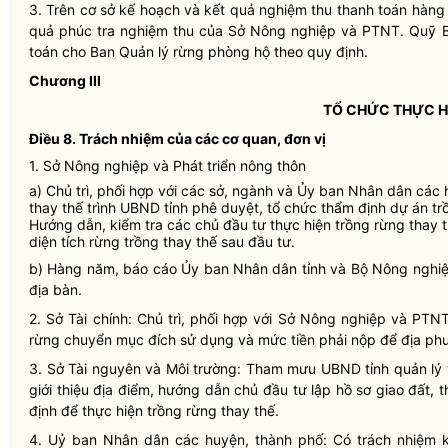
3. Trên cơ sở kế hoạch và kết quả nghiệm thu thanh toán hàn
quả phúc tra nghiệm thu của Sở Nông nghiệp và PTNT. Quỹ Bả
toán cho Ban Quản lý rừng phòng hộ theo quy định.
Chương III
TỔ CHỨC THỰC H
Điều 8. Trách nhiệm của các cơ quan, đơn vị
1. Sở Nông nghiệp và Phát triển nông thôn
a) Chủ trì, phối hợp với các sở, ngành và Ủy ban
Nhân dân
các h
thay thế trình UBND tỉnh phê duyệt, tổ chức thẩm định dự án tr
Hướng dẫn, kiểm tra các chủ đầu tư thực hiện trồng rừng thay 
diện tích rừng trồng thay thế sau đầu tư.
b) Hàng năm, báo cáo Ủy ban
Nhân dân
tỉnh và Bộ Nông nghiệ
địa bàn
.
2. Sở Tài chính: Chủ trì, phối hợp với Sở Nông nghiệp và PTN
rừng chuyển mục đích sử dụng và mức tiền phải nộp để địa phư
3. Sở Tài nguyên và Môi trường: Tham mưu UBND tỉnh quản lý
giới thiệu địa điểm, hướng dẫn chủ đầu tư lập hồ sơ giao đất, 
định để thực hiện trồng rừng thay thế.
4. Uỷ ban
Nhân dân
các huyện, thành phố: Có trách nhiệm k