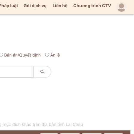
Pháp luật
Gói dịch vụ
Liên hệ
Chương trình CTV
Bản án/Quyết định
Án lệ

mục đích khác trên địa bàn tỉnh Lai Châu