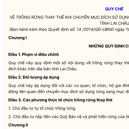
QUY CHẾ
VỀ TRỒNG RỪNG THAY THẾ KHI CHUYỂN MỤC ĐÍCH SỬ DỤ
TỈNH LAI CHÂ
(Ban hành kèm theo Quyết định số: 14 /2014/QĐ-UBND ngày 1
Chương I
NHỮNG QUY ĐỊNH 
Điều 1. Phạm vi điều chỉnh
Quy chế
này quy định một số nội dung về trồng rừng thay t
đích khác trên
địa bàn
tỉnh Lai Châu.
Điều 2. Đối tượng áp dụng
Quy chế
này áp dụng đối với các cơ quan, tổ chức, hộ gia đì
động liên quan đến chuyển mục đích sử dụng rừng sang mục đí
Điều 3. Các phương thức tổ chức trồng rừng thay thế
1. Chủ đầu tư tự tổ chức trồng rừng
2. Chủ đầu tư nộp tiền vào Quỹ Bảo vệ và phát triển rừng của t
Chương II