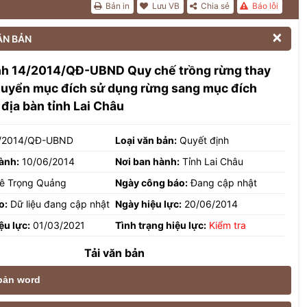
Bản in
Lưu VB
Chia sẻ
Báo lỗi

ĂN BẢN
nh 14/2014/QĐ-UBND Quy chế trồng rừng thay
huyển mục đích sử dụng rừng sang mục đích
 địa bàn tỉnh Lai Châu
/2014/QĐ-UBND
Loại văn bản:
Quyết định
ành:
10/06/2014
Nơi ban hành:
Tỉnh Lai Châu
ê Trọng Quảng
Ngày công báo:
Đang cập nhật
o:
Dữ liệu đang cập nhật
Ngày hiệu lực:
20/06/2014
ệu lực:
01/03/2021
Tình trạng hiệu lực:
Kiểm tra
Tải văn bản
 bản word