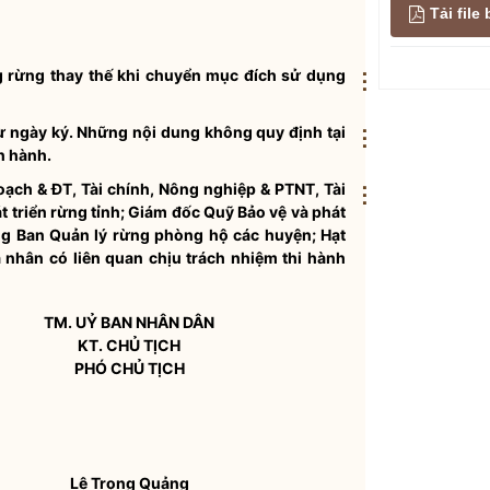
Tải fil
 rừng thay thế khi chuyển mục đích sử dụng
⋮
từ ngày ký. Những nội dung không quy định tại
⋮
n hành.
ạch & ĐT, Tài chính, Nông nghiệp & PTNT, Tài
⋮
 triển rừng tỉnh; Giám đốc Quỹ Bảo vệ và phát
ởng Ban Quản lý rừng phòng hộ các huyện; Hạt
 nhân có liên quan chịu trách nhiệm thi hành
TM. UỶ BAN
NHÂN DÂN
KT. CHỦ TỊCH
PHÓ CHỦ TỊCH
Lê Trọng Quảng