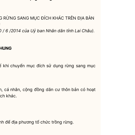
NG RỪNG SANG MỤC ĐÍCH KHÁC TRÊN
ĐỊA BÀN
U
0 / 6 /2014 của Uỷ ban
Nhân dân
tỉnh Lai Châu).
CHUNG
hế khi chuyển mục đích sử dụng rừng sang mục
nh, cá nhân, cộng đồng dân cư thôn bản có hoạt
ch khác.
ỉnh để địa phương tổ chức trồng rừng.