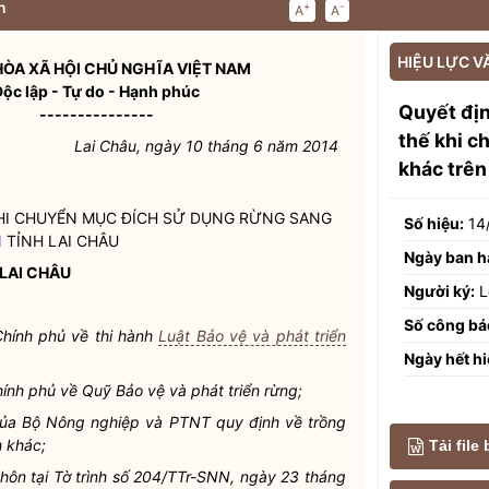
n
+
-
A
A
HIỆU LỰC V
ÒA XÃ HỘI CHỦ NGHĨA VIỆT NAM
Độc lập - Tự do - Hạnh phúc
Quyết đị
---------------
thế khi c
Lai Châu, ngày 10 tháng 6 năm 2014
khác trên
HI CHUYỂN MỤC ĐÍCH SỬ DỤNG RỪNG SANG
Số hiệu:
14
N
TỈNH LAI CHÂU
Ngày ban h
 LAI CHÂU
Người ký:
L
Số công bá
hính phủ về thi hành
Luật Bảo vệ và phát triển
Ngày hết hi
ính phủ về Quỹ Bảo vệ và phát triển rừng;
ủa Bộ Nông nghiệp và PTNT quy định về trồng
h khác;
Tải file
hôn tại Tờ trình số 204/TTr-SNN, ngày 23 tháng