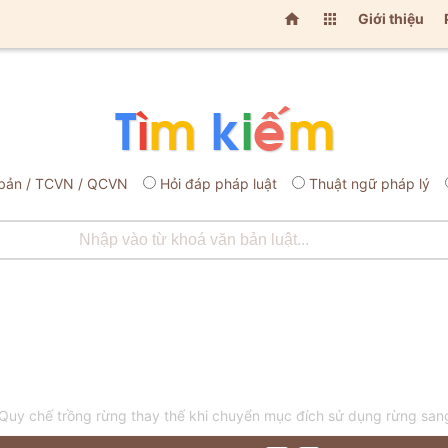


Giới thiệu
bản / TCVN / QCVN
Hỏi đáp pháp luật
Thuật ngữ pháp lý
y chế trồng rừng thay thế khi chuyển mục đích sử dụng rừng sang 