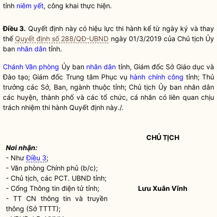
tỉnh
niêm yết
, công khai thực hiện.
Điều 3.
Quyết định này có hiệu lực thi hành kể từ ngày ký và thay
thế
Quyết định số 288/QĐ-UBND
ngày 01/3/2019 của Chủ tịch Ủy
ban
nhân dân
tỉnh.
Chánh Văn phòng
Ủy ban
nhân dân
tỉnh, Giám đốc Sở Giáo dục và
Đào tạo; Giám đốc Trung tâm Phục vụ
hành chính công
tỉnh; Thủ
trưởng các Sở, Ban, ngành thuộc tỉnh; Chủ tịch Ủy ban
nhân dân
các huyện, thành phố và các tổ chức, cá nhân có liên quan chịu
trách nhiệm thi hành Quyết định này./.
CHỦ TỊCH
Nơi nhận:
- Như
Điều 3
;
- Văn phòng Chính phủ (b/c);
- Chủ tịch, các PCT. UBND tỉnh;
- Cổng Thông tin điện tử tỉnh;
Lưu Xuân Vĩnh
- TT CN thông tin và truyền
thông (Sở TTTT);