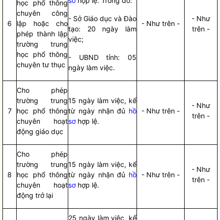
sơ
hợp lệ. Trong đó:
học phổ thông
chuyên công
- Sở Giáo dục và Đào
- Như
6
lập hoặc cho
- Như trên -
tạo: 20 ngày làm
trên -
phép thành lập
việc;
trường trung
học phổ thông
- UBND tỉnh: 05
chuyên tư thục
ngày làm việc.
Cho phép
trường trung
15 ngày làm việc, kể
- Như
7
học phổ thông
từ ngày nhận đủ
hồ
- Như trên -
trên -
chuyên hoạt
sơ
hợp lệ.
động giáo dục
Cho phép
trường trung
15 ngày làm việc, kể
- Như
8
học phổ thông
từ ngày nhận đủ
hồ
- Như trên -
trên -
chuyên hoạt
sơ
hợp lệ.
động trở lại
25 ngày làm việc, kể