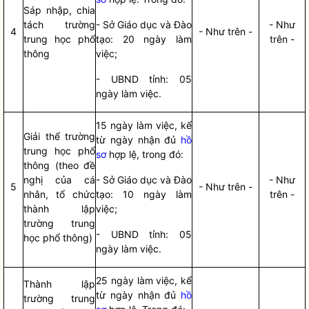
Sáp nhập, chia
tách trường
- Sở Giáo dục và Đào
- Như
4
- Như trên -
trung học phổ
tạo: 20 ngày làm
trên -
thông
việc;
- UBND tỉnh: 05
ngày làm việc.
15 ngày làm việc, kể
Giải thể trường
từ ngày nhận đủ
hồ
trung học phổ
sơ
hợp lệ, trong đó:
thông (theo đề
nghị của cá
- Sở Giáo dục và Đào
- Như
5
- Như trên -
nhân, tổ chức
tạo: 10 ngày làm
trên -
thành lập
việc;
trường trung
- UBND tỉnh: 05
học phổ thông)
ngày làm việc.
25 ngày làm việc, kể
Thành lập
từ ngày nhận đủ
hồ
trường trung