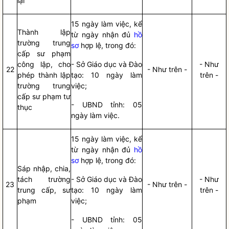
lại
15 ngày làm việc, kể
Thành lập
từ ngày nhận đủ
hồ
trường trung
sơ
hợp lệ, trong đó:
cấp sư phạm
công lập, cho
- Sở Giáo dục và Đào
- Như
22
- Như trên -
phép thành lập
tạo: 10 ngày làm
trên -
trường trung
việc;
cấp sư phạm tư
- UBND tỉnh: 05
thục
ngày làm việc.
15 ngày làm việc, kể
từ ngày nhận đủ
hồ
sơ
hợp lệ, trong đó:
Sáp nhập, chia,
tách trường
- Sở Giáo dục và Đào
- Như
23
- Như trên -
trung cấp, sư
tạo: 10 ngày làm
trên -
phạm
việc;
- UBND tỉnh: 05