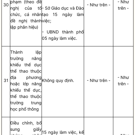
phạm (theo đề
- Như
30
- Như trên -
nghị của tổ
- Sở Giáo dục và Đào
trên -
chức, cá nhân
tạo 15 ngày làm
đề nghị thành
việc;
lập phân hiệu)
- UBND thành phố
05 ngày làm việc.
Thành lập
trường năng
khiếu thể dục
thể thao thuộc
địa phương
- Như
31
Không quy định.
- Như trên -
hoặc lớp năng
trên -
khiếu thể dục,
thể thao thuộc
trường trung
học phổ thông
Điều chỉnh, bổ
sung giấy
15 ngày làm việc, kể