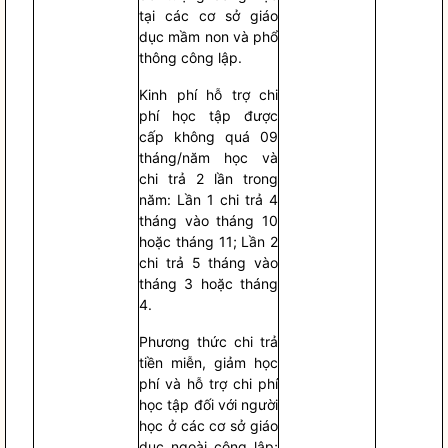
tại các cơ sở giáo
dục mầm non và phổ
thông công lập.
Kinh phí hỗ trợ
chi
phí
học tập được
cấp không quá 09
tháng/năm học và
chi trả 2 lần trong
năm: Lần 1 chi trả 4
tháng vào tháng 10
hoặc tháng 11; Lần 2
chi trả 5 tháng vào
tháng 3 hoặc tháng
4.
Phương thức chi trả
tiền miễn, giảm học
phí và hỗ trợ
chi phí
học tập đối với người
học ở các cơ sở giáo
dục ngoài công lập;