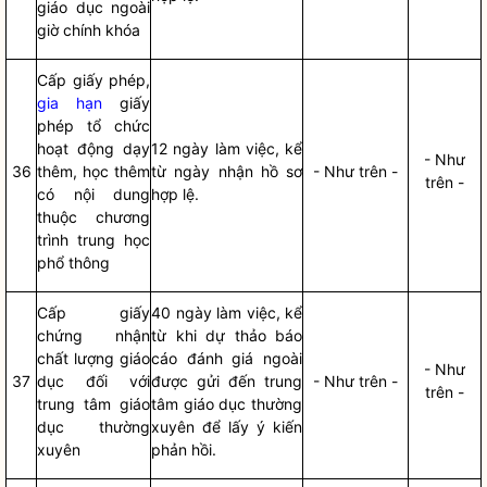
giáo dục ngoài
giờ chính khóa
Cấp giấy phép,
gia hạn
giấy
phép tổ chức
hoạt động dạy
12 ngày làm việc, kể
- Như
36
thêm, học thêm
từ ngày nhận
hồ sơ
- Như trên -
trên -
có nội dung
hợp lệ.
thuộc chương
trình trung học
phổ thông
Cấp giấy
40 ngày làm việc, kể
chứng nhận
từ khi dự thảo báo
chất lượng giáo
cáo đánh giá ngoài
- Như
37
dục đối với
được gửi đến trung
- Như trên -
trên -
trung tâm giáo
tâm giáo dục thường
dục thường
xuyên để lấy ý kiến
xuyên
phản hồi.