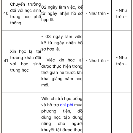
Chuyển trường
02 ngày làm việc, kể
đối với học sinh
- Như
40
từ ngày nhận
hồ sơ
- Như trên -
trung học phổ
trên -
hợp lệ.
thông
- 03 ngày làm việc
kể từ ngày nhận
hồ
sơ
hợp lệ.
Xin học lại tại
trường khác đối
- Như
- Việc xin học lại
41
- Như trên -
với học sinh
trên -
được thực hiện trong
trung học
thời gian hè trước khi
khai giảng năm học
mới.
Việc chi trả học bổng
và hỗ trợ
chi phí
mua
phương tiện, đồ
dùng học tập dùng
riêng cho người
khuyết tật được thực