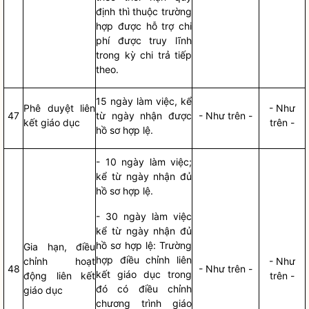
định thì thuộc trường
hợp được hỗ trợ
chi
phí
được truy lĩnh
trong kỳ chi trả tiếp
theo.
15 ngày làm việc, kể
Phê duyệt liên
- Như
47
từ ngày nhận được
- Như trên -
kết giáo dục
trên -
hồ sơ
hợp lệ.
- 10 ngày làm việc;
kể từ ngày nhận đủ
hồ sơ
hợp lệ.
- 30 ngày làm việc
kể từ ngày nhận đủ
hồ sơ
hợp lệ: Trường
Gia hạn
, điều
hợp điều chỉnh liên
chỉnh hoạt
- Như
48
- Như trên -
kết giáo dục trong
động liên kết
trên -
đó có điều chỉnh
giáo dục
chương trình giáo