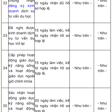
chứng nhận
- Như
32
từ ngày nhận đủ
hồ
- Như trên -
đăng ký kinh
trên -
sơ
hợp lệ.
doanh
dịch vụ
tư vấn du học
Đề nghị được
15 ngày làm việc, kể
kinh doanh dịch
- Như
33
từ ngày nhận
hồ sơ
- Như trên -
vụ tư vấn du
trên -
hợp lệ
học trở lại
Cấp phép hoạt
động giáo dục
15 ngày làm việc, kể
kỹ năng sống
- Như
34
từ ngày nhận
hồ sơ
- Như trên -
và hoạt động
trên -
hợp lệ.
giáo dục ngoài
giờ chính khóa
Xác nhận hoạt
động giáo dục
05 ngày làm việc, kể
kỹ năng sống
- Như
35
từ ngày nhận
hồ sơ
- Như trên -
và hoạt động
trên -
hợp lệ.