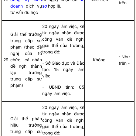
trên -
doanh
dịch vụ
sơ
hợp lệ.
tư vấn du học
20 ngày làm việc, kể
từ ngày nhận được
Giải thể trường
công văn đề nghị
trung cấp sư
giải thể của trường,
phạm (theo đề
trong đó:
nghị của tổ
- Như
29
chức, cá nhân
Không
- Sở Giáo dục và Đào
trên -
đề nghị thành
tạo: 15 ngày làm
lập trường
việc;
trung cấp sư
phạm)
- UBND tỉnh: 05
ngày làm việc.
20 ngày làm việc, kể
từ ngày nhận được
Giải thể phân
công văn đề nghị
hiệu trường
giải thể của trường,
trung cấp sư
trong đó: