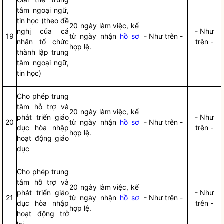
tâm ngoại ngữ,
tin học (theo đề
20 ngày làm việc, kể
nghị của cá
- Như
19
từ ngày nhận
hồ sơ
- Như trên -
nhân tổ chức
trên -
hợp lệ.
thành lập trung
tâm ngoại ngữ,
tin học)
Cho phép trung
tâm hỗ trợ và
20 ngày làm việc, kể
phát triển giáo
- Như
20
từ ngày nhận
hồ sơ
- Như trên -
dục hòa nhập
trên -
hợp lệ.
hoạt động giáo
dục
Cho phép trung
tâm hỗ trợ và
20 ngày làm việc, kể
phát triển giáo
- Như
21
từ ngày nhận
hồ sơ
- Như trên -
dục hòa nhập
trên -
hợp lệ.
hoạt động trở