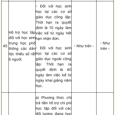
- Đối với học sinh
học tại các cơ sở
giáo dục công lập:
Thời hạn ra quyết
định là 10 ngày làm
Hỗ trợ học tập
việc kể từ ngày hết
đối với học sinh
hạn nhận đơn.
trung học phổ
- Như
45
- Như trên -
- Đối với học sinh
thông các
dân
trên -
học tại các cơ sở
tộc
thiểu số rất
giáo dục ngoài công
ít người
lập: Thời hạn ra
quyết định là 40
ngày làm việc kể từ
ngày khai giảng năm
học.
a) Phương thức chi
trả tiền hỗ trợ
chi phí
học tập đối với các
đối tượng đang học