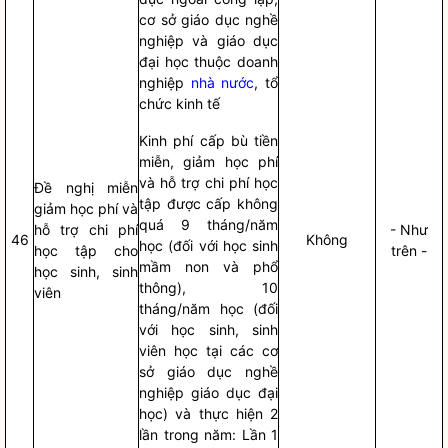
cơ sở giáo dục nghề
nghiệp và giáo dục
đại học thuộc doanh
nghiệp
nhà nước
, tổ
chức kinh tế
Kinh phí cấp bù tiền
miễn, giảm học phí
và hỗ trợ
chi phí
học
Đề nghị miễn
tập được cấp không
giảm học phí và
quá 9 tháng/năm
hỗ trợ
chi phí
- Như
46
Không
học (đối với học sinh
học tập cho
trên -
mầm non và phổ
học sinh, sinh
thông), 10
viên
tháng/năm học (đối
với học sinh, sinh
viên học tại các cơ
sở giáo dục nghề
nghiệp giáo dục đại
học) và thực hiện 2
lần trong năm: Lần 1