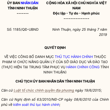
ỦY BAN
NHÂN DÂN
CỘNG HÒA XÃ HỘI CHỦ NGHĨA VIỆT
TỈNH NINH THUẬN
NAM
-------
Độc lập - Tự do - Hạnh phúc
---------------
Số: 1185/QĐ-UBND
Ninh Thuận, ngày 25
thá
ng 7
năm
2019
QUYẾT ĐỊNH
VỀ VIỆC CÔNG BỐ DANH MỤC
THỦ TỤC HÀNH CHÍNH
THUỘC
PHẠM VI CHỨC NĂNG QUẢN LÝ CỦA SỞ GIÁO DỤC VÀ ĐÀO TẠO
(THỰC HIỆN TẠI TRUNG TÂM PHỤC VỤ
HÀNH CHÍNH CÔNG
TỈNH
NINH THUẬN)
CHỦ TỊCH ỦY BAN
NHÂN DÂN
TỈNH NINH THUẬN
Căn cứ
Luật tổ chức chính quyền địa phương
ngày 19/6/2015;
Căn cứ Nghị định số
63/2010/NĐ-CP ngày 08/6
/2010 của Chính
phủ về
kiểm soát thủ tục hành chính
;