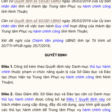
Căn cứ
Quyết định số 59/QĐ-UBND
ngày 26/02/2019 của Ủy ban
nhân dân
tỉnh về thành lập Trung tâm Phục vụ
hành chính công
tỉnh Ninh Thuận;
Căn cứ
Quyết định số 60/QĐ-UBND
ngày 26/02/2019 của Ủy ban
nhân dân
tỉnh về việc ban hành
Quy chế
hoạt động của thành lập
Trung tâm Phục vụ
hành chính công
tỉ
nh Ninh Thuận;
Xét đề nghị của
Chánh Văn phòng
UBND tỉnh tại Tờ trình số
20
/TTr-VPUB ngày 25
/7/2019,
QUYẾT ĐỊNH:
Điều 1.
Công bố kèm theo Quyết định này Danh mục
thủ tục hành
chính
thuộc phạm vi chức năng quản lý của Sở Giáo dục và Đào
tạo (thực hiện tại Trung tâm Phục vụ
hành chính công
tỉnh Ninh
Thuận).
Điều 2.
Giao Giám đốc Sở Giáo dục và Đào tạo căn cứ Danh mục
thủ tục hành chính
được công bố tại
Điều 1 Quyết định này
có
trách nhiệm cung cấp đúng, đầy đủ nội dung, quy trình giải quyết
các
thủ tục hành chính
để Trung tâm Phục vụ
hành chính công