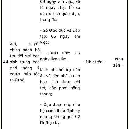
08 ngày làm việc, kể
từ ngày nhận
hồ sơ
của cơ sở giáo dục,
trong đó:
- Sở Giáo dục và Đào
tạo: 05 ngày làm
việc;
Xét, duyệt
chính sách hỗ
- UBND tỉnh: 03
trợ đối với học
ngày làm việc.
- Như
44
sinh trung học
- Như trên -
trên -
phổ thông là
Kinh phí hỗ trợ tiền
người
dân tộc
ăn và tiền nhà ở cho
thiểu số
học sinh được chi
trả, cấp phát hằng
tháng;
- Gạo được cấp cho
học sinh theo định kỳ
nhưng không quá 02
lần/học kỳ.