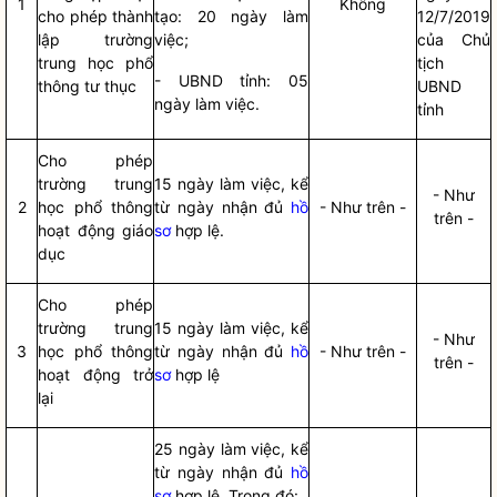
1
Không
cho phép thành
tạo: 20 ngày làm
12/7/2019
lập trường
việc;
của Chủ
trung học phổ
tịch
- UBND tỉnh: 05
thông tư thục
UBND
ngày làm việc.
tỉnh
Cho phép
trường trung
15 ngày làm việc, kể
- Như
2
học phổ thông
từ ngày nhận đủ
hồ
- Như trên -
trên -
hoạt động giáo
sơ
hợp lệ.
dục
Cho phép
trường trung
15 ngày làm việc, kể
- Như
3
học phổ thông
từ ngày nhận đủ
hồ
- Như trên -
trên -
hoạt động trở
sơ
hợp lệ
lại
25 ngày làm việc, kể
từ ngày nhận đủ
hồ
sơ
hợp lệ. Trong đó: