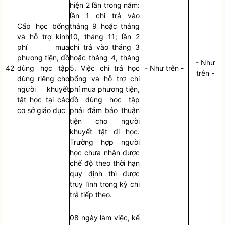
hiện 2 lần trong năm:
lần 1 chi trả vào
Cấp học bổng
tháng 9 hoặc tháng
và hỗ trợ kinh
10, tháng 11; lần 2
phí mua
chi trả vào tháng 3
phương tiện, đồ
hoặc tháng 4, tháng
- Như
42
dùng học tập
5. Việc chi trả học
- Như trên -
trên -
dùng riêng cho
bổng và hỗ trợ
chi
người khuyết
phí
mua phương tiện,
tật học tại các
đồ dùng học tập
cơ sở giáo dục
phải đảm bảo thuận
tiện cho người
khuyết tật đi học.
Trường hợp người
học chưa nhận được
chế độ theo thời hạn
quy định thì được
truy lĩnh trong kỳ chi
trả tiếp theo.
08 ngày làm việc, kể