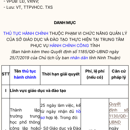
- VPUB: LĐ, VXNV;
- Lưu: VT, TTPVHCC. TXS
DANH MỤC
THỦ TỤC HÀNH CHÍNH
THUỘC PHẠM VI CHỨC NĂNG QUẢN LÝ
CỦA SỞ GIÁO DỤC VÀ ĐÀO TẠO THỰC HIỆN TẠI TRUNG TÂM
PHỤC VỤ
HÀNH CHÍNH CÔNG
TỈNH
(Ban hành kèm theo Quyết định số 1185
/QĐ-UBND ngày
25
/7/2019 của Chủ tịch Ủ
y ban
nhân dân
tỉ
nh Ninh Thuận)
Tên
thủ tục
Phí
, lệ phí
Căn cứ
STT
Thời hạn giải quyết
hành chính
(nếu có)
pháp lý
I
Lĩnh vực giáo dục và đào tạo
Quyết
25 ngày làm việc, kể
Thành lập
định số
từ ngày nhận đủ
hồ
trường trung
1130/QĐ-
sơ
hợp lệ. Trong đó:
học phổ thông
UBND
công lập hoặc
- Sở Giáo dục và Đào
ngày