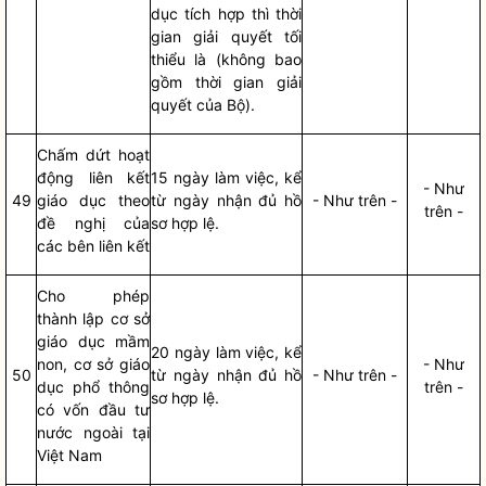
dục tích hợp thì thời
gian giải quyết tối
thiểu là (không bao
gồm thời gian giải
quyết của Bộ).
Chấm dứt hoạt
động liên kết
15 ngày làm việc, kể
- Như
49
giáo dục theo
từ ngày nhận đủ
hồ
- Như trên -
trên -
đề nghị của
sơ
hợp lệ.
các bên liên kết
Cho phép
thành lập cơ sở
giáo dục mầm
20 ngày làm việc, kể
non, cơ sở giáo
- Như
50
từ ngày nhận đủ
hồ
- Như trên -
dục phổ thông
trên -
sơ
hợp lệ.
có vốn đầu tư
nước ngoài tại
Việt Nam