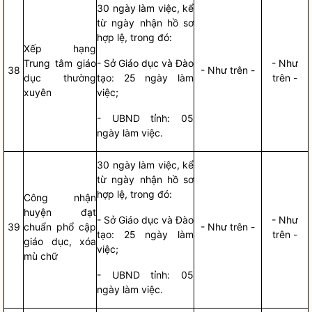
30 ngày làm việc, kể
từ ngày nhận
hồ sơ
hợp lệ, trong đó:
Xếp hạng
Trung tâm giáo
- Sở Giáo dục và Đào
- Như
38
- Như trên -
dục thường
tạo: 25 ngày làm
trên -
xuyên
việc;
- UBND tỉnh: 05
ngày làm việc.
30 ngày làm việc, kể
từ ngày nhận
hồ sơ
hợp lệ, trong đó:
Công nhận
huyện đạt
- Sở Giáo dục và Đào
- Như
39
chuẩn phổ cập
- Như trên -
tạo: 25 ngày làm
trên -
giáo dục, xóa
việc;
mù chữ
- UBND tỉnh: 05
ngày làm việc.