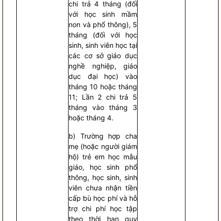
chi trả 4 tháng (đối
với học sinh mầm
non và phổ thông), 5
tháng (đối với học
sinh, sinh viên học tại
các cơ sở giáo dục
nghề nghiệp, giáo
dục đại học) vào
tháng 10 hoặc tháng
11; Lần 2 chi trả 5
tháng vào tháng 3
hoặc tháng 4.
b) Trường hợp cha
mẹ (hoặc người giám
hộ) trẻ em học mẫu
giáo, học sinh phổ
thông, học sinh, sinh
viên chưa nhận tiền
cấp bù học phí và hỗ
trợ
chi phí
học tập
theo thời hạn quy