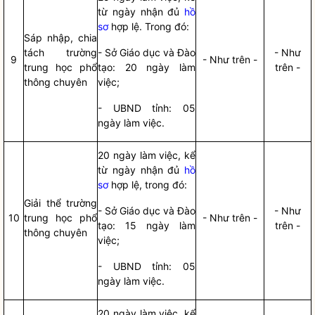
từ ngày nhận đủ
hồ
sơ
hợp lệ. Trong đó:
Sáp nhập, chia
tách trường
- Sở Giáo dục và Đào
- Như
9
- Như trên -
trung học phổ
tạo: 20 ngày làm
trên -
thông chuyên
việc;
- UBND tỉnh: 05
ngày làm việc.
20 ngày làm việc, kể
từ ngày nhận đủ
hồ
sơ
hợp lệ, trong đó:
Giải thể trường
- Sở Giáo dục và Đào
- Như
10
trung học phổ
- Như trên -
tạo: 15 ngày làm
trên -
thông chuyên
việc;
- UBND tỉnh: 05
ngày làm việc.
20 ngày làm việc, kể