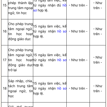
15 ngày làm việc, kể
phép thành lập
- Như
15
từ ngày nhận đủ
hồ
- Như trên -
trung tâm ngoại
trên -
sơ
hợp lệ.
ngữ, tin học
Cho phép trung
15 ngày làm việc, kể
tâm ngoại ngữ,
- Như
16
từ ngày nhận
hồ sơ
- Như trên -
tin học hoạt
trên -
hợp lệ.
động giáo dục
Cho phép trung
tâm ngoại ngữ,
15 ngày làm việc, kể
- Như
17
tin học hoạt
từ ngày nhận
hồ sơ
- Như trên -
trên -
động giáo dục
hợp lệ.
trở lại
Sáp nhập, chia,
15 ngày làm việc, kể
tách trung tâm
- Như
18
từ ngày nhận
hồ sơ
- Như trên -
ngoại ngữ, tin
trên -
hợp lệ.
học
Giải thể trung