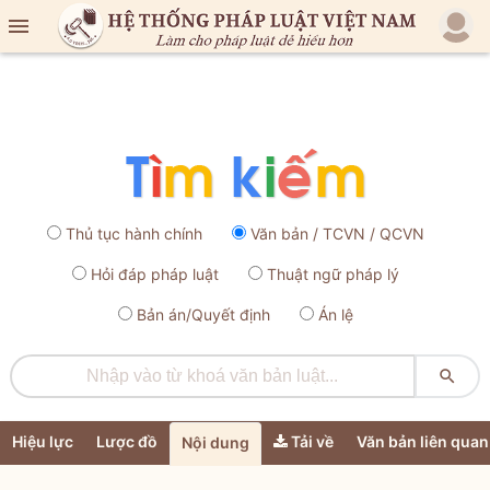

Thủ tục hành chính
Văn bản / TCVN / QCVN
Hỏi đáp pháp luật
Thuật ngữ pháp lý
Bản án/Quyết định
Án lệ

Hiệu lực
Lược đồ
Tải về
Văn bản liên quan
Nội dung