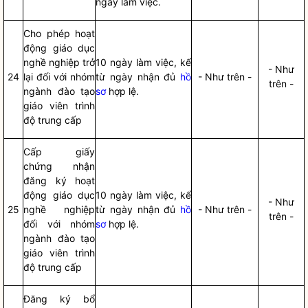
ngày làm việc.
Cho phép hoạt
động giáo dục
nghề nghiệp trở
10 ngày làm việc, kể
- Như
24
lại đối với nhóm
từ ngày nhận đủ
hồ
- Như trên -
trên -
ngành đào tạo
sơ
hợp lệ.
giáo viên trình
độ trung cấp
Cấp giấy
chứng nhận
đăng ký hoạt
động giáo dục
10 ngày làm việc, kể
- Như
25
nghề nghiệp
từ ngày nhận đủ
hồ
- Như trên -
trên -
đối với nhóm
sơ
hợp lệ.
ngành đào tạo
giáo viên trình
độ trung cấp
Đăng ký bổ