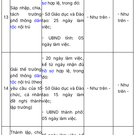
sơ
hợp lệ, trong đó:
Sáp nhập, chia,
tách trường
- Sở Giáo dục và Đào
- Như
13
- Như trên -
phổ thông
dân
tạo: 25 ngày làm
trên -
tộc
nội trú
việc;
- UBND tỉnh: 05
ngày làm việc.
- 20 ngày làm việc,
kể từ ngày nhận đủ
Giải thể trường
hồ sơ
hợp lệ, trong
phổ thông
dân
đó:
tộc
nội trú (theo
- Như
14
yêu cầu của tổ
- Sở Giáo dục và Đào
- Như trên -
trên -
chức, cá nhân
tạo: 15 ngày làm
đề nghị thành
việc;
lập trường)
- UBND thành phố:
05 ngày làm việc.
Thành lập, cho