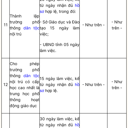
từ ngày nhận đủ
hồ
sơ
hợp lệ, trong đó:
Thành lập
trường phổ
- Sở Giáo dục và Đào
- Như
11
- Như trên -
thông
dân tộc
tạo 15 ngày làm
trên -
nội trú
việc;
- UBND tỉnh 05 ngày
làm việc.
Cho phép
trường phổ
thông
dân tộc
15 ngày làm việc, kể
nội trú có cấp
- Như
12
từ ngày nhận đủ
hồ
- Như trên -
học cao nhất là
trên -
sơ
hợp lệ.
trung học phổ
thông hoạt
động giáo dục
30 ngày làm việc, kể
từ ngày nhận đủ
hồ