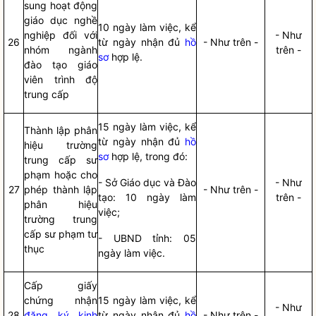
sung hoạt động
giáo dục nghề
10 ngày làm việc, kể
nghiệp đối với
- Như
26
từ ngày nhận đủ
hồ
- Như trên -
nhóm ngành
trên -
sơ
hợp lệ.
đào tạo giáo
viên trình độ
trung cấp
15 ngày làm việc, kể
Thành lập phân
từ ngày nhận đủ
hồ
hiệu trường
sơ
hợp lệ, trong đó:
trung cấp sư
phạm hoặc cho
- Sở Giáo dục và Đào
- Như
27
phép thành lập
- Như trên -
tạo: 10 ngày làm
trên -
phân hiệu
việc;
trường trung
cấp sư phạm tư
- UBND tỉnh: 05
thục
ngày làm việc.
Cấp giấy
chứng nhận
15 ngày làm việc, kể
- Như
28
đăng ký kinh
từ ngày nhận đủ
hồ
- Như trên -