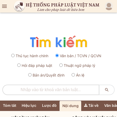

Thủ tục hành chính
Văn bản / TCVN / QCVN
Hỏi đáp pháp luật
Thuật ngữ pháp lý
Bản án/Quyết định
Án lệ

Tóm tắt
Hiệu lực
Lược đồ
Tải về
Văn bả
Nội dung