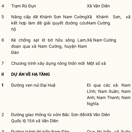
4
Trạm Rú Đụn
Xã Vân Diên
5
Nâng cấp đê Khánh Sơn Nam Cường
Xã Khánh Sơn, xã
kết hợp làm đê giải quyết đường cứu
Nam Cường
hộ
6
Kè chống sạt lở bờ hữu sông Lam,
Xã Nam Cường
đoạn qua xã Nam Cường, huyện Nam
Đàn
7
Chương trình xây dựng nông thôn mới
Một số xã
II
DỰ ÁN VỀ HẠ TẦNG
1
Đường ven núi Đại Huệ
Đi qua các xã: Nam
Lĩnh; Nam Xuân; Nam
Anh; Nam Thanh; Nam
Nghĩa
2
Đường giao thông từ xóm Bắc Sơn đến
Xã Vân Diên
Quốc lộ 15A xã Vân Diên
3
Đường tránh thị trấn Nam Đàn
Qua thị trấn, xã Xuân