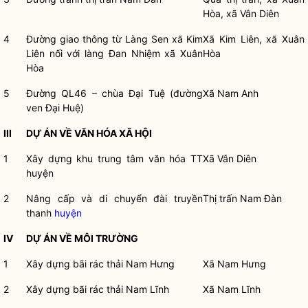
Hòa, xã Vân Diên
4
Đường giao thông từ Làng Sen xã Kim
Xã Kim Liên, xã Xuân
Liên nối với làng Đan Nhiệm xã Xuân
Hòa
Hòa
5
Đường QL46 – chùa Đại Tuệ (đường
Xã Nam Anh
ven Đại Huệ)
III
DỰ ÁN VỀ VĂN HÓA XÃ HỘI
1
Xây dựng khu trung tâm văn hóa TT
Xã Vân Diên
huyện
2
Nâng cấp và di chuyển đài truyền
Thị trấn Nam Đàn
thanh
huyện
IV
DỰ ÁN VỀ MÔI TRƯỜNG
1
Xây dựng bãi rác thải Nam Hưng
Xã Nam Hưng
2
Xây dựng bãi rác thải Nam Lĩnh
Xã Nam Lĩnh