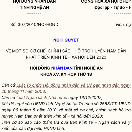
HỘI ĐỒNG
NHÂN DÂN
CỘNG HÒA XÃ HỘI CHỦ 
TỈNH NGHỆ AN
Độc lập - Tự do - 
-------
---------
Số: 307/2010/NQ-HĐND
Vinh, n
NGHỊ QUYẾT
VỀ MỘT SỐ CƠ CHẾ, CHÍNH SÁCH HỖ TRỢ HUYỆN NAM ĐÀN
PHÁT TRIỂN KINH TẾ – XÃ HỘI ĐẾN 2020
HỘI ĐỒNG
NHÂN DÂN
TỈNH NGHỆ AN
KHOÁ XV, KỲ HỌP THỨ 18
Căn cứ
Luật Tổ chức Hội đồng nhân dân và Uỷ ban nhân dân ngày
26 tháng 11 năm 2003
;
Căn cứ
Luật Ngân sách Nhà nước
ngày 16/12/2002;
Xét đề nghị của UBND tỉnh Nghệ An tại Tờ trình số 2558/TTr.UBND
ngày 06 tháng 5 năm 2010 Về một số cơ chế, chính sách hỗ trợ
huyện Nam Đàn phát triển kinh tế – xã hội đến 2020;
Trên cơ sở Báo cáo thẩm tra của Ban Kinh tế – Ngân sách và ý
kiến của các đại biểu HĐND tỉnh,