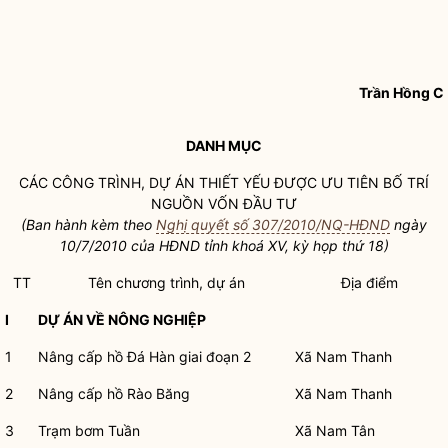
Trần Hồng C
DANH MỤC
CÁC CÔNG TRÌNH, DỰ ÁN THIẾT YẾU ĐƯỢC ƯU TIÊN BỐ TRÍ
NGUỒN VỐN ĐẦU TƯ
(Ban hành kèm theo
Nghị quyết số 307/2010/NQ-HĐND
ngày
10/7/2010 của HĐND tỉnh khoá XV, kỳ họp thứ 18)
TT
Tên chương trình, dự án
Địa điểm
I
DỰ ÁN VỀ NÔNG NGHIỆP
1
Nâng cấp hồ Đá Hàn giai đoạn 2
Xã Nam Thanh
2
Nâng cấp hồ Rào Băng
Xã Nam Thanh
3
Trạm bơm Tuần
Xã Nam Tân