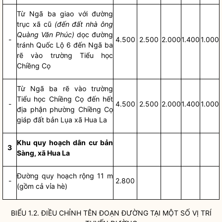
Từ Ngã ba giao với đường
trục xã cũ
(đến đất nhà ông
Quàng Văn Phúc)
dọc đường
-
4.500
2.500
2.000
1.400
1.000
tránh Quốc Lộ 6 đến Ngã ba
rẽ vào trường Tiểu học
Chiềng Cọ
Từ Ngã ba rẽ vào trường
Tiểu học Chiềng Cọ đến hết
-
4.500
2.500
2.000
1.400
1.000
địa phận phường Chiềng Cọ
giáp đất bản Lụa xã Hua La
Khu quy hoạch dân cư bản
3
Sàng, xã Hua La
Đường quy hoạch rộng 11 m
-
2.800
(gồm cả vỉa hè)
BIỂU 1.2. ĐIỀU CHỈNH TÊN ĐOẠN ĐƯỜNG TẠI MỘT SỐ VỊ TRÍ