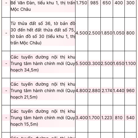
-
Bế Văn Đàn, tiểu khu 1, thị trấn
1.750
985
650
400
300
Mộc Châu
Từ thửa đất số 36, tờ bản đồ
30 đến hết đất thửa đất số 75,
-
4.500
2.500
1.850
1.050
800
tờ bản đồ số 30 (tiểu khu 1, thị
trấn Mộc Châu)
Các tuyến đường nội thị khu
-
Trung tâm hành chính mới (Quy
5.500
3.300
2.500
1.650
1.100
hoạch 34,5m)
Các tuyến đường nội thị khu
-
Trung tâm hành chính mới (Quy
4.800
2.880
2.174
1.440
960
hoạch 21,5m)
Các tuyến đường nội thị khu
-
Trung tâm hành chính mới (Quy
3.400
1.700
1.223
810
540
hoạch 15,5m)