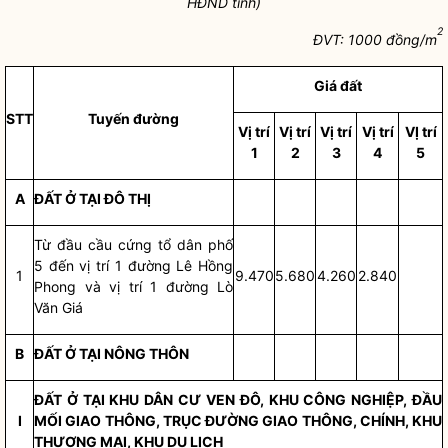
HĐND tỉnh)
2
ĐVT: 1000 đồng/m
Giá đất
STT
Tuyến đường
Vị trí
Vị trí
Vị trí
Vị trí
VỊ trí
1
2
3
4
5
A
ĐẤT Ở TẠI ĐÔ THỊ
Từ đầu cầu cứng tổ dân phố
5 đến vị trí 1 đường Lê Hồng
1
9.470
5.680
4.260
2.840
Phong và vị trí 1 đường Lò
Văn Giá
B
ĐẤT Ở TẠI NÔNG THÔN
ĐẤT Ở TẠI KHU DÂN CƯ VEN ĐÔ, KHU CÔNG NGHIỆP, ĐẦU
I
MỐI GIAO THÔNG, TRỤC ĐƯỜNG GIAO THÔNG, CHÍNH, KHU
THƯƠNG MẠI, KHU DU LỊCH