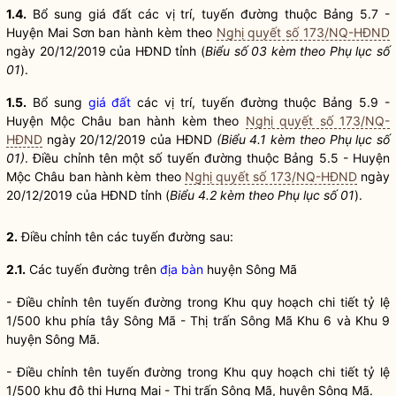
1.4.
Bổ sung
giá đất
các vị trí, tuyến đường thuộc Bảng 5.7 -
Huyện Mai Sơn ban hành kèm theo
Nghị quyết số 173/NQ-HĐND
ngày 20/12/2019 của HĐND tỉnh (
Biểu số 03 kèm theo Phụ lục số
01
).
1.5.
Bổ sung
giá đất
các vị trí, tuyến đường thuộc Bảng 5.9 -
Huyện Mộc Châu ban hành kèm theo
Nghị quyết số 173/NQ-
HĐND
ngày 20/12/2019 của HĐND
(Biểu 4.1 kèm theo Phụ lục số
01)
. Điều chỉnh tên một số tuyến đường thuộc Bảng 5.5 - Huyện
Mộc Châu ban hành kèm theo
Nghị quyết số 173/NQ-HĐND
ngày
20/12/2019 của HĐND tỉnh (
Biểu 4.2 kèm theo Phụ lục số 01
).
2.
Điều chỉnh tên các tuyến đường sau:
2.1.
Các tuyến đường trên
địa bàn
huyện Sông Mã
- Điều chỉnh tên tuyến đường trong Khu quy hoạch chi tiết tỷ lệ
1/500 khu phía tây Sông Mã - Thị trấn Sông Mã Khu 6 và Khu 9
huyện Sông Mã.
- Điều chỉnh tên tuyến đường trong Khu quy hoạch chi tiết tỷ lệ
1/500 khu đô thị Hưng Mai - Thị trấn Sông Mã, huyện Sông Mã.