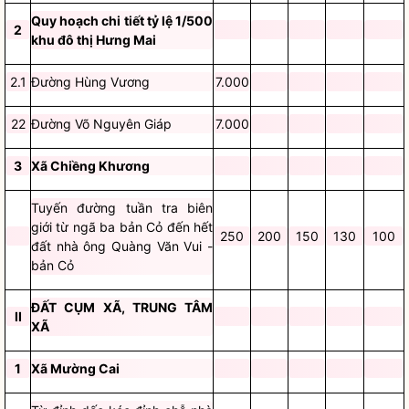
Quy hoạch chi tiết tỷ lệ 1/500
2
khu đô thị Hưng Mai
2.1
Đường Hùng Vương
7.000
22
Đường Võ Nguyên Giáp
7.000
3
Xã Chiềng Khương
Tuyến đường tuần tra biên
giới từ ngã ba bản Cỏ đến hết
250
200
150
130
100
đất nhà ông Quàng Văn Vui -
bản Cỏ
ĐẤT CỤM XÃ, TRUNG TÂM
II
XÃ
1
Xã Mường Cai