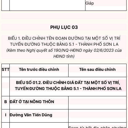
Giáp
PHỤ LỤC 03
BIỂU 1. ĐIỀU CHỈNH TÊN ĐOẠN ĐƯỜNG TẠI MỘT SỐ VỊ TRÍ
TUYẾN ĐƯỜNG THUỘC BẢNG 5.1 - THÀNH PHỐ SƠN LA
(Kèm theo Nghị quyết số 190/NQ-HĐND ngày 02/6/2023 của
HĐND tỉnh)
STT
Tên trước điều chỉnh
Tên sau điều chỉnh
BIỂU SỐ 01.2. ĐIỀU CHỈNH GIÁ ĐẤT TẠI MỘT SỐ VỊ TRÍ,
TUYẾN ĐƯỜNG THUỘC BẢNG 5.1 - THÀNH PHỐ SƠN LA
B
ĐẤT Ở TẠI NÔNG THÔN
I
Đường Văn Tiến Dũng
Đoạn từ hết địa phận phường