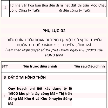
Từ nhà văn hóa bản Búa đến đi
Từ hết đất thị trấn Mộc Châu
4
cổng Công ty TaKii
đi đến công ty TaKii
PHỤ LỤC 02
ĐIỀU CHỈNH TÊN ĐOẠN ĐƯỜNG TẠI MỘT SỐ VỊ TRÍ TUYẾN
ĐƯỜNG THUỘC BẢNG 5.5 -
HUYỆN SÔNG MÃ
(Kèm theo Nghị quyết số 190/NQ-HĐND ngày 02/6/2023 của
HĐND tỉnh)
STT
Tên trước điều chỉnh
Tên sau điều chỉnh
B
ĐẤT Ở TẠI NÔNG THÔN
Quy hoạch chi tiết xây dựng tỷ lệ
1/500 khu phía tây sông Mã - Thị trấn
1
Sông Mã Khu 6 và Khu 9 huyện Sông
Mã