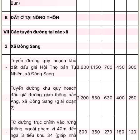
Bun)
B
ĐẤT Ở TẠI NÔNG THÔN
VII
Các tuyến đường tại các xã
2
Xã Đông Sang
Tuyến đường quy hoạch khu
-
đất đấu giá Hội Thọ bản Tự
3.600
1.150
700
450
300
Nhiên, xã Đông Sang
Tuyến đường khu quy hoạch
đấu giá đường giao thông bản
-
2.200
850
630
400
250
Áng, xã Đông Sang (giai đoạn
2)
Từ đường trục chính vào rừng
thông ngoài phạm vi 40m đến
-
600
360
270
180
120
ngã 3 tiểu khu 34 (giáp nhà