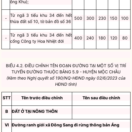
ông Khu);
Từ ngã 3 tiểu khu 34 đến hết
-
500
300
230
150
100
thừa đất số 10, tờ bản đồ số 36
Từ ngã 3 tiểu khu 34 đến hết
-
400
240
180
120
80
cổng Công ty Hoa Nhiệt đới
BIỂU 4.2. ĐIỀU CHỈNH TÊN ĐOẠN ĐƯỜNG TẠI MỘT SỐ VỊ TRÍ
TUYẾN ĐƯỜNG THUỘC BẢNG
5.9 - HUYỆN MỘC CHÂU
(Kèm theo Nghị quyết số 190/NQ-HĐND ngày 02/6/2023 của
HĐND tỉnh)
STT
Tên trước điều chỉnh
Tên sau điều chỉnh
B
ĐẤT Ở TẠI NÔNG THÔN
VI
Đường ranh giới xã Đông Sang đi rừng thông bản Áng