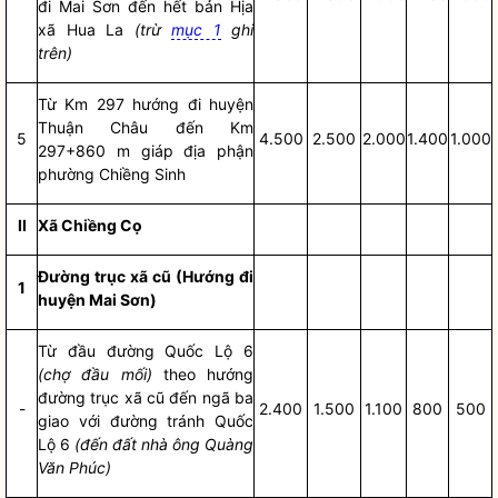
đi Mai Sơn đến hết bản Hịa
xã Hua La
(trừ
mục 1
ghi
trên)
Từ Km 297 hướng đi huyện
Thuận Châu đến Km
5
4.500
2.500
2.000
1.400
1.000
297+860 m giáp địa phận
phường Chiềng Sinh
II
Xã Chiềng Cọ
Đường trục xã cũ (Hướng đi
1
huyện Mai Sơn)
Từ đầu đường Quốc Lộ 6
(chợ đầu mối)
theo hướng
đường trục xã cũ đến ngã ba
-
2.400
1.500
1.100
800
500
giao với đường tránh Quốc
Lộ 6
(đến đất nhà ông Quàng
Văn Phúc)