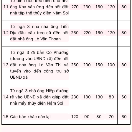
Từ đỉnh dốc kéo đỉnh chỗ nhà
1.1
ông Kha Văn ứng đến hết đất
270
230
160
120
80
nhà tập thể thủy điện Nậm Sọi
Từ ngã 3 nhà nhà ông Tiến
1.2
Dịu đầu cầu treo cũ đến hết
260
220
160
120
80
đất nhà ông Lò Văn Thoan
Từ ngã 3 đi bản Co Phường
(đường vào UBND xã) đến hết
1.3
đất nhà ông Lò Văn Thi và
250
200
150
100
80
tuyến vào đến cổng trụ sở
UBND xã
Từ ngã 3 nhà ông Hiệp đường
1.4
rẽ vào UBND xã đến giáp đất
230
180
130
80
60
nhà máy thủy điện Nậm Sọi
1.5
Các bản khác còn lại
120
90
80
70
60