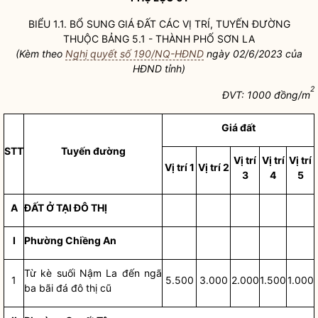
BIỂU 1.1. BỔ SUNG
GIÁ ĐẤT
CÁC VỊ TRÍ, TUYẾN ĐƯỜNG
THUỘC BẢNG 5.1 - THÀNH PHỐ SƠN LA
(Kèm theo
Nghị quyết số 190/NQ-HĐND
ngày 02/6/2023 của
HĐND tỉnh)
2
ĐVT: 1000 đồng/m
Giá đất
STT
Tuyến đường
Vị trí
Vị trí
Vị trí
Vị trí 1
Vị trí 2
3
4
5
A
ĐẤT Ở TẠI ĐÔ THỊ
I
Phường Chiềng An
Từ kè suối Nậm La đến ngã
1
5.500
3.000
2.000
1.500
1.000
ba bãi đá đô thị cũ