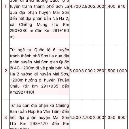
50m đi theo hướng Quốc lộ 6
1
tuyến tránh thành phố Sơn La
4.700
2.800
2.000
1.400
940
qua địa phận huyện Mai Sơn
đến hết địa phận bản Nà Hạ 2,
xã Chiềng Mung (Từ Km
290+380 m đến Km 291+160
m)
Từ ngã tư Quốc lộ 6 tuyến
tránh thành phố Sơn La qua địa
phận huyện Mai Sơn giao Quốc
lộ 4G +200m đi về phía bản Nà
2
5.000
3.000
2.250
1.500
1.000
Hạ 2 hướng đi huyện Mai Sơn,
+200m hướng đi huyện Thuận
Châu (từ km 291+935 đến
Km292+410)
Từ ao cạn địa phận xã Chiềng
Ban (bản Hợp Ba Văn Tiến) đến
3
hết địa phận huyện Mai Sơn
4.500
2.700
2.000
1.350
900
(Từ Km 293+470 đến Km