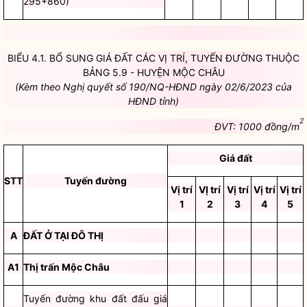
295+860)
BIỂU 4.1. BỔ SUNG GIÁ ĐẤT CÁC VỊ TRÍ, TUYẾN ĐƯỜNG THUỘC
BẢNG 5.9 - HUYỆN MỘC
CHÂU
(Kèm theo Nghị quyết số 190/NQ-HĐND ngày 02/6/2023 của
HĐND tỉnh)
2
ĐVT: 1000 đồng/m
Giá đất
STT
Tuyến đường
Vị trí
VỊ trí
Vị trí
Vị trí
Vị trí
1
2
3
4
5
A
ĐẤT Ở TẠI ĐÔ THỊ
A1
Thị trấn Mộc Châu
Tuyến đường khu đất đấu giá