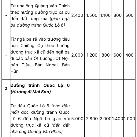
Từ nhà ông Quàng Văn Chinh
theo hướng đường trục xã cũ
-
2.400
1.500
1.100
800
500
đến đất rừng ma
(giao ngã
ba đường tránh Quốc Lộ 6)
Từ ngã ba rẽ vào trường tiểu
học Chiềng Cọ theo hướng
đường trục xã cũ đến ngã ba
-
2.000
1.200
800
600
400
đi các bản Ót Luông, Ót Nọi,
bản Giầu, Bản Ngoại, Bản
Hùn
Đường tránh Quốc Lộ 6
2
(Hướng đi Mai Sơn)
Từ đầu Quốc Lộ 6
(chợ đầu
mối)
dọc đường tránh Quốc
-
Lộ 6 đến Ngã ba giao với
5.000
2.800
2.000
1.400
1.000
đường trục xã cũ
(đến đất
nhà ông Quàng Văn Phúc)