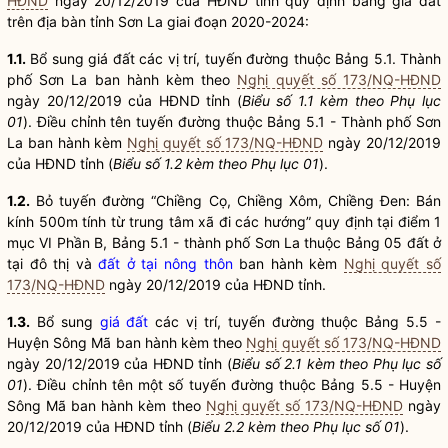
HĐND
ngày 20/12/2019 của HĐND tỉnh quy định bảng
giá đất
trên
địa bàn
tỉnh Sơn La giai đoạn 2020-2024:
1.1.
Bổ sung
giá đất
các vị trí, tuyến đường thuộc Bảng 5.1. Thành
phố Sơn La ban hành kèm theo
Nghị quyết số 173/NQ-HĐND
ngày 20/12/2019 của HĐND tỉnh (
Biểu số 1.1 kèm theo Phụ lục
01
). Điều chỉnh tên tuyến đường thuộc Bảng 5.1 - Thành phố Sơn
La ban hành kèm
Nghị quyết số 173/NQ-HĐND
ngày 20/12/2019
của HĐND tỉnh (
Biểu số 1.2 kèm theo Phụ lục 01
).
1.2.
Bỏ tuyến đường “Chiềng Cọ, Chiềng Xôm, Chiềng Đen: Bán
kính 500m tính từ trung tâm xã đi các hướng” quy định tại điểm 1
mục VI Phần B, Bảng 5.1 - thành phố Sơn La thuộc Bảng 05 đất ở
tại đô thị và
đất ở tại nông thôn
ban hành kèm
Nghị quyết số
173/NQ-HĐND
ngày 20/12/2019 của HĐND tỉnh.
1.3.
Bổ sung
giá đất
các vị trí, tuyến đường thuộc Bảng 5.5 -
Huyện Sông Mã ban hành kèm theo
Nghị quyết số 173/NQ-HĐND
ngày 20/12/2019 của HĐND tỉnh (
Biểu số 2.1 kèm theo Phụ lục số
01
). Điều chỉnh tên một số tuyến đường thuộc Bảng 5.5 - Huyện
Sông Mã ban hành kèm theo
Nghị quyết số 173/NQ-HĐND
ngày
20/12/2019 của HĐND tỉnh (
Biểu 2.2 kèm theo Phụ lục số 01
).