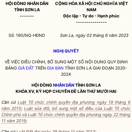
HỘI ĐỒNG
NHÂN DÂN
CỘNG HÒA XÃ HỘI CHỦ NGHĨA VIỆT
TỈNH SƠN LA
NAM
-------
Độc lập - Tự do - Hạnh phúc
---------------
Số: 190/NQ-HĐND
Sơn La, ngày 02 tháng 6 năm 2023
NGHỊ QUYẾT
VỀ VIỆC ĐIỀU CHỈNH, BỔ SUNG MỘT SỐ NỘI DUNG QUY ĐỊNH
BẢNG
GIÁ ĐẤT
TRÊN
ĐỊA BÀN
TỈNH SƠN LA GIAI ĐOẠN 2020-
2024
HỘI ĐỒNG
NHÂN DÂN
TỈNH SƠN LA
KHÓA XV, KỲ HỌP CHUYÊN ĐỀ LẦN THỨ MƯỜI HAI
Căn cứ
Luật Tổ chức chính quyền địa phương ngày 19 tháng 6
năm 2015
;
Luật sửa đổi, bổ sung một số điều của Luật Tổ chức
Chính phủ và Luật Tổ chức chính quyền địa phương ngày 22 tháng
11 năm 2019
;
Căn cứ
Luật Đất đai ngày 29 tháng 11 năm 2013
;