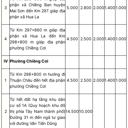
phận xã Chiềng Ban huyện
3
5.000
2.800
2.000
1.400
1.000
Mai Sơn đến Km 297 giáp địa
phận xã Hua La
Từ Km 297+860 m giáp địa
phận xã Hua La đến Km
4
4.500
2.500
2.000
1.400
1.000
298+800 m giáp địa phận
phường Chiềng Cơi
IV
Phường Chiềng Cơi
Từ Km 298+800 m hướng đi
1
Thuận Châu đến hết địa phận
4.500
2.500
2.000
1.400
1.000
phường Chiềng Cơi
Từ hết đất hạ tầng khu dân
cư số 1A (Quy hoạch khu đô
2
thị phía Tây Nam thành phố)
14.500
10.000
Đường 31 m đến ngã tư giao
với đường Văn Tiến Dũng