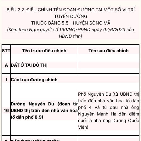
BIỂU 2.2. ĐIỀU CHỈNH TÊN ĐOẠN ĐƯỜNG TẠI MỘT SỐ VỊ TRÍ
TUYẾN ĐƯỜNG
THUỘC BẢNG 5.5 - HUYỆN SÔNG MÃ
(Kèm theo Nghị quyết số 190/NQ-HĐND ngày 02/6/2023 của
HĐND tỉnh)
STT
Tên trước điều chỉnh
Tên sau điều chỉnh
A
ĐẤT Ở TẠI ĐÔ THỊ
I
Các trục đường chính
Phố Nguyễn Du (từ UBND thị
trấn đến nhà văn hóa tổ dân
Đường Nguyễn Du (đoạn từ
phố 4 và từ đầu nhà ông
16
UBND thị trấn đến nhà văn hóa
Nguyễn Mạnh Hà đến điểm
tổ dân phố 8,9)
cuối là nhà ông Dương Quốc
Viên)