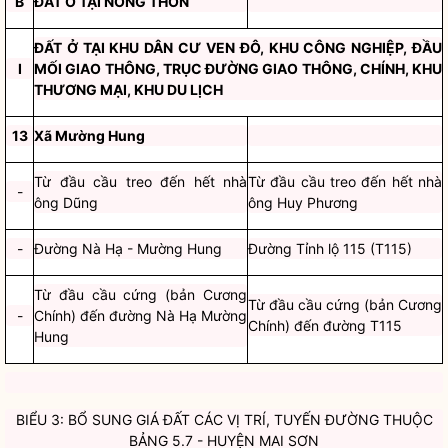
B
ĐẤT Ở TẠI NÔNG THÔN
ĐẤT Ở TẠI KHU DÂN CƯ VEN ĐÔ, KHU CÔNG NGHIỆP, ĐẦU
I
MỐI GIAO THÔNG, TRỤC ĐƯỜNG GIAO THÔNG, CHÍNH, KHU
THƯƠNG MẠI, KHU DU LỊCH
13
Xã Mường Hung
Từ đầu cầu treo đến hết nhà
Từ đầu cầu treo đến hết nhà
-
ông Dũng
ông Huy Phương
-
Đường Nà Hạ - Mường Hung
Đường Tỉnh lộ 115 (T115)
Từ đầu cầu cứng (bản Cương
Từ đầu cầu cứng (bản Cương
-
Chính) đến đường Nà Hạ Mường
Chính) đến đường T115
Hung
BIỂU 3: BỔ SUNG GIÁ ĐẤT CÁC VỊ TRÍ, TUYẾN ĐƯỜNG THUỘC
BẢNG 5.7 - HUYỆN MAI SƠN