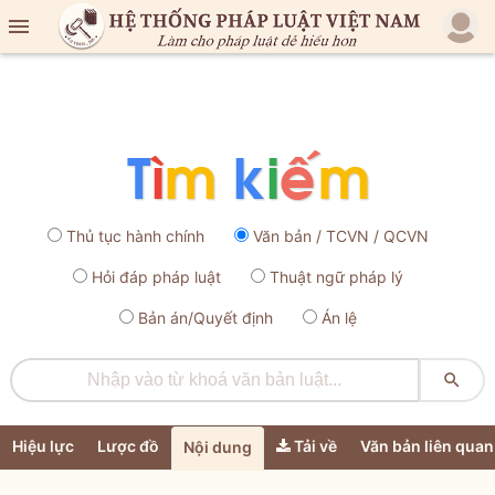

Thủ tục hành chính
Văn bản / TCVN / QCVN
Hỏi đáp pháp luật
Thuật ngữ pháp lý
Bản án/Quyết định
Án lệ

Hiệu lực
Lược đồ
Tải về
Văn bản liên quan
Nội dung