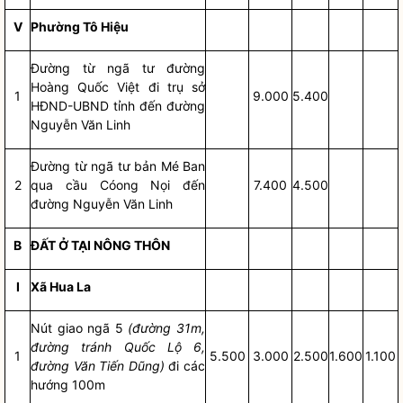
V
Phường Tô Hiệu
Đường từ ngã tư đường
Hoàng Quốc Việt đi trụ sở
1
9.000
5.400
HĐND-UBND tỉnh đến đường
Nguyễn Văn Linh
Đường từ ngã tư bản Mé Ban
2
qua cầu Cóong Nọi đến
7.400
4.500
đường Nguyễn Văn Linh
B
ĐẤT Ở TẠI NÔNG THÔN
I
Xã Hua La
Nút giao ngã 5
(đường 31m,
đường tránh Quốc Lộ 6,
1
5.500
3.000
2.500
1.600
1.100
đường Văn Tiến Dũng)
đi các
hướng 100m