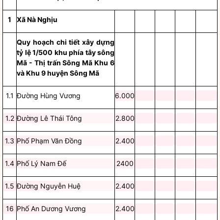
1
Xã Nà Nghịu
Quy hoạch chi tiết xây dựng
tỷ lệ 1/500 khu phía tây sông
Mã - Thị trấn Sông Mã Khu 6
và Khu 9 huyện Sông Mã
1.1
Đường Hùng Vương
6.000
1.2
Đường Lê Thái Tông
2.800
1.3
Phố Phạm Văn Đồng
2.400
1.4
Phố Lý Nam Đế
2400
1.5
Đường Nguyễn Huệ
2.400
16
Phố An Dương Vương
2.400