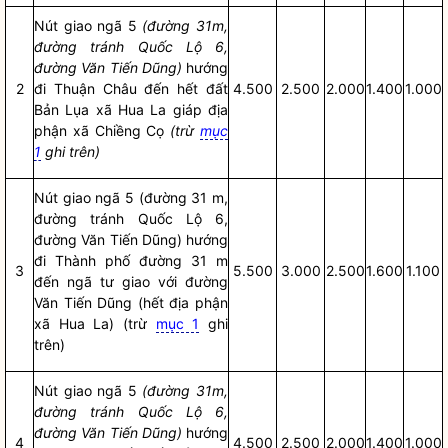
Nút giao ngã 5
(đường 31m,
đường tránh Quốc Lộ 6,
đường Văn Tiến Dũng)
hướng
2
đi Thuận Châu đến hết đất
4.500
2.500
2.000
1.400
1.000
Bản Lụa xã Hua La giáp địa
phận xã Chiềng Cọ
(trừ
mục
1
ghi trên)
Nút giao ngã 5 (đường 31 m,
đường tránh Quốc Lộ 6,
đường Văn Tiến Dũng) hướng
đi Thành phố đường 31 m
3
5.500
3.000
2.500
1.600
1.100
đến ngã tư giao với đường
Văn Tiến Dũng (hết địa phận
xã Hua La) (trừ
mục 1
ghi
trên)
Nút giao ngã 5
(đường 31m,
đường tránh Quốc Lộ 6,
đường Văn Tiến Dũng)
hướng
4
4.500
2.500
2.000
1.400
1.000