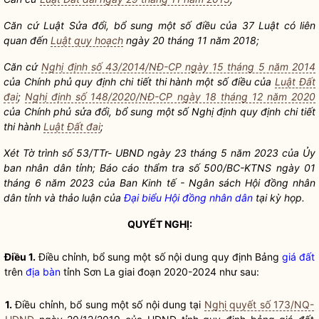
Căn cứ Luật Sửa đổi, bổ sung một số điều của 37 Luật có liên
quan đến
Luật quy hoạch
ngày 20 tháng 11 năm 2018;
Căn cứ
Nghị định số 43/2014/NĐ-CP ngày 15 tháng 5 năm 2014
của Chính phủ quy định chi tiết thi hành một số điều của
Luật Đất
đai
;
Nghị định số 148/2020/NĐ-CP ngày 18 tháng 12 năm 2020
của Chính phủ sửa đổi, bổ sung một số Nghị định quy định chi tiết
thi hành
Luật Đất đai
;
Xét Tờ trình số 53/TTr- UBND ngày 23 tháng 5 năm 2023 của Ủy
ban nhân dân tỉnh; Báo cáo thẩm tra số 500/BC-KTNS ngày 01
tháng 6 năm 2023 của Ban Kinh tế - Ngân sách Hội đồng nhân
dân tỉnh và thảo luận của
Đại biểu Hội đồng nhân dân
tại kỳ họp.
QUYẾT NGHỊ:
Điều 1.
Điều chỉnh, bổ sung một số nội dung quy định Bảng
giá đất
trên
địa bàn
tỉnh Sơn La giai đoạn 2020-2024 như sau:
1.
Điều chỉnh, bổ sung một số nội dung tại
Nghị quyết số 173/NQ-