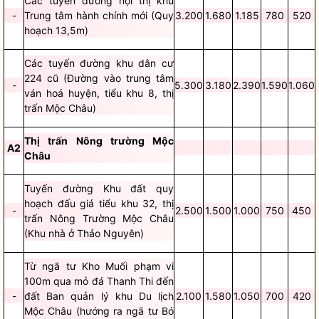
Các tuyến đường nội thị khu
-
Trung tâm hành chính mới (Quy
3.200
1.680
1.185
780
520
hoạch 13,5m)
Các tuyến đường khu dân cư
224 cũ (Đường vào trung tâm
-
5.300
3.180
2.390
1.590
1.060
ván hoá huyện, tiểu khu 8, thị
trấn Mộc Châu)
Thị trấn Nông trường Mộc
A2
Châu
Tuyến đường Khu đất quy
hoạch đấu giá tiểu khu 32, thị
-
2.500
1.500
1.000
750
450
trấn Nông Trường Mộc Châu
(Khu nhà ở Thảo Nguyên)
Từ ngã tư Kho Muối phạm vi
100m qua mỏ đá Thanh Thi đến
-
đất Ban quản lý khu Du lịch
2.100
1.580
1.050
700
420
Mộc Châu (hướng ra ngã tư Bó