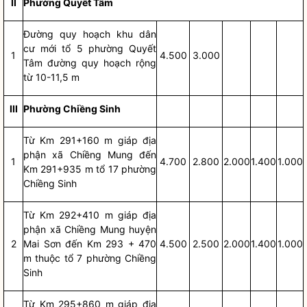
II
Phường Quyết Tâm
Đường quy hoạch khu dân
cư mới tổ 5 phường Quyết
1
4.500
3.000
Tâm đường quy hoạch rộng
từ 10-11,5 m
III
Phường Chiềng Sinh
Từ Km 291+160 m giáp địa
phận xã Chiềng Mung đến
1
4.700
2.800
2.000
1.400
1.000
Km 291+935 m tổ 17 phường
Chiềng Sinh
Từ Km 292+410 m giáp địa
phận xã Chiềng Mung huyện
2
Mai Sơn đến Km 293 + 470
4.500
2.500
2.000
1.400
1.000
m thuộc tổ 7 phường Chiềng
Sinh
Từ Km 295+860 m giáp địa