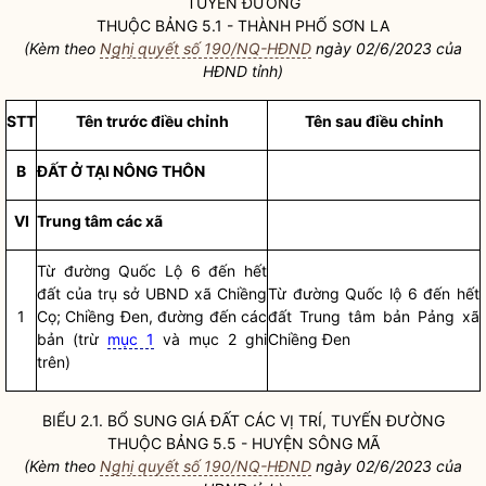
TUYẾN ĐƯỜNG
THUỘC BẢNG 5.1 - THÀNH PHỐ SƠN LA
(Kèm theo
Nghị quyết số 190/NQ-HĐND
ngày 02/6/2023 của
HĐND tỉnh)
STT
Tên trước điều chỉnh
Tên sau điều chỉnh
B
ĐẤT Ở TẠI NÔNG THÔN
VI
Trung tâm các xã
Từ đường Quốc Lộ 6 đến hết
đất của trụ sở UBND xã Chiềng
Từ đường Quốc lộ 6 đến hết
1
Cọ; Chiềng Đen, đường đến các
đất Trung tâm bản Pảng xã
bản (trừ
mục 1
và mục 2 ghi
Chiềng Đen
trên)
BIỂU 2.1. BỔ SUNG
GIÁ ĐẤT
CÁC VỊ TRÍ, TUYẾN ĐƯỜNG
THUỘC BẢNG 5.5 - HUYỆN SÔNG MÃ
(Kèm theo
Nghị quyết số 190/NQ-HĐND
ngày 02/6/2023 của