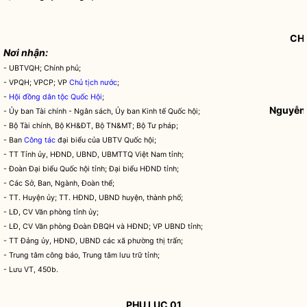
CHỦ
Nơi nhận:
- UBTVQH; Chính phủ;
- VPQH; VPCP; VP
Chủ tịch nước
;
-
Hội đồng dân tộc Quốc Hội
;
Nguyễn
- Ủy ban Tài chính - Ngân sách, Ủy ban Kinh tế Quốc hội;
- Bộ Tài chính, Bộ KH&ĐT, Bộ TN&MT; Bộ Tư pháp;
- Ban
Công tác
đại biểu của UBTV Quốc hội;
- TT Tỉnh ủy, HĐND, UBND, UBMTTQ Việt Nam tỉnh;
- Đoàn Đại biểu Quốc hội tỉnh; Đại biểu HĐND tỉnh;
- Các Sở, Ban, Ngành, Đoàn thể;
- TT. Huyện ủy; TT. HĐND, UBND huyện, thành phố;
- LĐ, CV Văn phòng tỉnh ủy;
- LĐ, CV Văn phòng Đoàn ĐBQH và HĐND; VP UBND tỉnh;
- TT Đảng ủy, HĐND, UBND các xã phường thị trấn;
- Trung tâm công báo, Trung tâm lưu trữ tỉnh;
- Lưu VT, 450b.
PHỤ LỤC 01