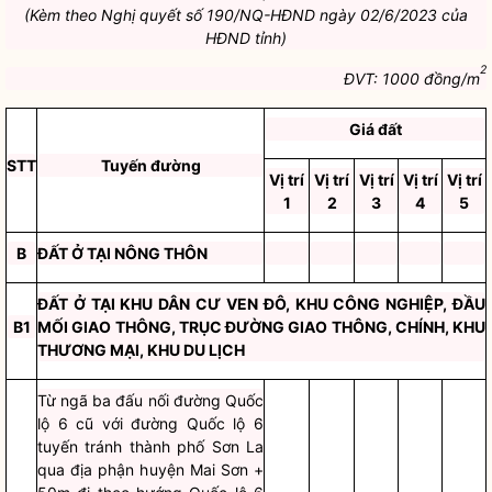
(Kèm theo Nghị quyết số 190/NQ-HĐND ngày 02/6/2023 của
HĐND tỉnh)
2
ĐVT: 1000 đồng/m
Giá đất
STT
Tuyến đường
Vị trí
Vị trí
Vị trí
Vị trí
Vị trí
1
2
3
4
5
B
ĐẤT Ở TẠI NÔNG THÔN
ĐẤT Ở TẠI KHU DÂN CƯ VEN ĐÔ, KHU CÔNG NGHIỆP, ĐẦU
B1
MỐI GIAO THÔNG, TRỤC ĐƯỜNG GIAO THÔNG, CHÍNH, KHU
THƯƠNG MẠI, KHU DU LỊCH
Từ ngã ba đấu nối đường Quốc
lộ 6 cũ với đường Quốc lộ 6
tuyến tránh thành phố Sơn La
qua địa phận huyện Mai Sơn +