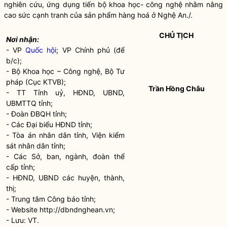
nghiên cứu, ứng dụng tiến bộ
khoa học
-
công nghệ
nhằm nâng
cao sức
cạnh tranh
của sản phẩm hàng hoá ở Nghệ An./.
CHỦ TỊCH
Nơi nhận:
- VP
Quốc hội
; VP Chính phủ (để
b/c);
- Bộ
Khoa học
–
Công nghệ
, Bộ Tư
pháp (Cục KTVB);
Trần Hồng Châu
- TT Tỉnh uỷ, HĐND, UBND,
UBMTTQ tỉnh;
- Đoàn ĐBQH tỉnh;
- Các Đại biểu HĐND tỉnh;
- Tòa án
nhân dân
tỉnh, Viện kiểm
sát
nhân dân
tỉnh;
- Các Sở, ban, ngành, đoàn thể
cấp tỉnh;
- HĐND, UBND các huyện, thành,
thị;
- Trung tâm Công báo tỉnh;
- Website http://dbndnghean.vn;
- Lưu: VT.