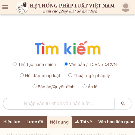

Thủ tục hành chính
Văn bản / TCVN / QCVN
Hỏi đáp pháp luật
Thuật ngữ pháp lý
Bản án/Quyết định
Án lệ

Hiệu lực
Lược đồ
Tải về
Văn bản liên quan
Nội dung