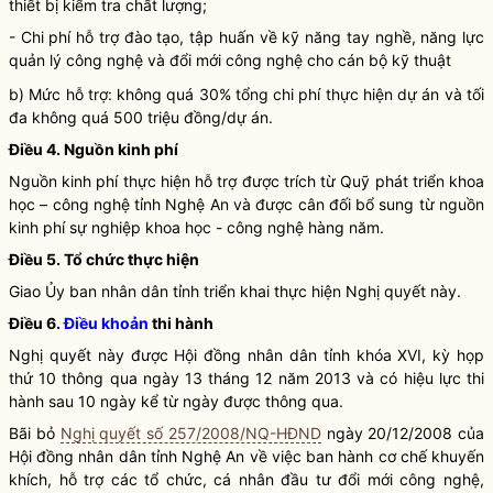
thiết bị kiểm tra chất lượng;
-
Chi phí
hỗ trợ đào tạo, tập huấn về kỹ năng tay nghề, năng lực
quản lý
công nghệ
và đổi mới
công nghệ
cho cán bộ kỹ thuật
b) Mức hỗ trợ: không quá 30% tổng
chi phí
thực hiện dự án và tối
đa không quá 500 triệu đồng/dự án.
Điều 4. Nguồn kinh phí
Nguồn kinh phí thực hiện hỗ trợ được trích từ Quỹ phát triển
khoa
học
–
công nghệ
tỉnh Nghệ An và được cân đối bổ sung từ nguồn
kinh phí sự nghiệp
khoa học
-
công nghệ
hàng năm.
Điều 5. Tổ chức thực hiện
Giao Ủy ban
nhân dân
tỉnh triển khai thực hiện
Nghị quyết
này.
Điều 6.
Điều khoản
thi hành
Nghị quyết
này được Hội đồng
nhân dân
tỉnh khóa XVI, kỳ họp
thứ 10 thông qua ngày 13 tháng 12 năm 2013 và có hiệu lực thi
hành sau 10 ngày kể từ ngày được thông qua.
Bãi bỏ
Nghị quyết số 257/2008/NQ-HĐND
ngày 20/12/2008 của
Hội đồng
nhân dân
tỉnh Nghệ An về việc ban hành cơ chế khuyến
khích, hỗ trợ các tổ chức, cá nhân đầu tư đổi mới
công nghệ
,