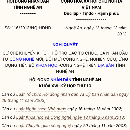
HỘI ĐỒNG
NHÂN DÂN
CỘNG HÒA XÃ HỘI CHỦ NGHĨA
TỈNH NGHỆ AN
VIỆT NAM
--------
Độc lập - Tự do - Hạnh phúc
---------------
Số: 116/2013/NQ-HĐND
Nghệ An, ngày 13 tháng 12 năm
2013
NGHỊ QUYẾT
CƠ CHẾ KHUYẾN KHÍCH, HỖ TRỢ CÁC TỔ CHỨC, CÁ NHÂN ĐẦU
TƯ
CÔNG NGHỆ
MỚI, ĐỔI MỚI
CÔNG NGHỆ
, NGHIÊN CỨU, ỨNG
DỤNG TIẾN BỘ
KHOA HỌC
-
CÔNG NGHỆ
TRÊN
ĐỊA BÀN
TỈNH
NGHỆ AN
HỘI ĐỒNG
NHÂN DÂN
TỈNH NGHỆ AN
KHÓA XVI, KỲ HỌP THỨ 10
Căn cứ
Luật Tổ chức Hội đồng nhân dân và Uỷ ban nhân dân ngày
26 tháng 11 năm 2003
;
Căn cứ
Luật Ngân sách Nhà nước
ngày 16 tháng 13 năm 2002;
Căn cứ
Luật Khoa học và Công nghệ ngày 18 tháng 6 năm 2013
;
Căn cứ
Luật Chuyển giao công nghệ
ngày 29 tháng 11 năm 2008;