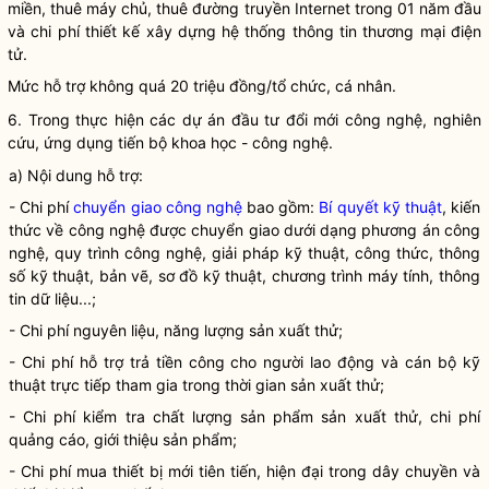
miền, thuê máy chủ, thuê đường truyền Internet trong 01 năm đầu
và
chi phí
thiết kế xây dựng hệ thống thông tin thương mại điện
tử.
Mức hỗ trợ không quá 20 triệu đồng/tổ chức, cá nhân.
6. Trong thực hiện các dự án đầu tư đổi mới
công nghệ
, nghiên
cứu, ứng dụng tiến bộ
khoa học
-
công nghệ
.
a) Nội dung hỗ trợ:
-
Chi phí
chuyển giao công nghệ
bao gồm:
Bí quyết kỹ thuật
, kiến
thức về công nghệ được chuyển giao dưới dạng phương án công
nghệ, quy trình công nghệ, giải pháp kỹ thuật, công thức, thông
số kỹ thuật, bản vẽ, sơ đồ kỹ thuật, chương trình máy tính, thông
tin dữ liệu...;
-
Chi phí
nguyên liệu, năng lượng sản xuất thử;
-
Chi phí
hỗ trợ trả tiền công cho người lao động và cán bộ kỹ
thuật trực tiếp tham gia trong thời gian sản xuất thử;
-
Chi phí
kiểm tra chất lượng sản phẩm sản xuất thử,
chi phí
quảng cáo, giới thiệu sản phẩm;
-
Chi phí
mua thiết bị mới tiên tiến, hiện đại trong dây chuyền và