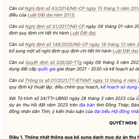
Căn cứ
Nghị định số 43/2014/NĐ-CP ngày 15 tháng 5 năm 201
điều của
Luật Đất đai năm 2013
;
Căn cứ
Nghị định số 01/2017/NĐ-CP
ngày 06 tháng 01 năm 201
định quy định chi tiết thi hành
Luật Đất đai
;
Căn cứ
Nghị định số 148/2020/NĐ-CP ngày 18 tháng 12 năm 
bổ sung một số nghị định quy định chi tiết thi hành
Luật Đất đai
;
Căn cứ
Quyết định số 326/QĐ-TTg
ngày 09 tháng 3 năm 202
dụng đất cấp
quốc gia
giai đoạn 2021 - 2030 và
kế hoạch sử d
Căn cứ
Thông tư số 01/2021/TT-BTNMT ngày 12 tháng 4 năm 
quy định kỹ thuật lập, điều chỉnh quy hoạch,
kế hoạch sử dụng 
Xét Tờ trình số 34/TTr-UBND ngày 28 tháng 3 năm 2023 của Ủ
dự án thu hồi đất năm 2023 trên
địa bàn
tỉnh Đồng Tháp; Báo
đồng nhân dân Tỉnh; ý kiến thảo luận của
đại biểu Hội đồng nh
QUYẾT NGHỊ:
Điều 1.
Thống nhất thông qua bổ sung danh mục dự án thu 