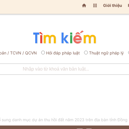


Giới thiệu
bản / TCVN / QCVN
Hỏi đáp pháp luật
Thuật ngữ pháp lý
sung danh mục dự án thu hồi đất năm 2023 trên địa bàn tỉnh Đồng