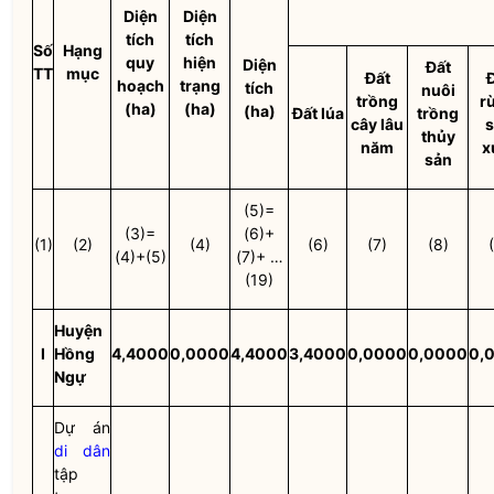
Diện
Diện
tích
tích
Số
Hạng
quy
hiện
Diện
Đất
TT
mục
Đất
hoạch
trạng
tích
nuôi
trồng
r
(ha)
(ha)
(ha)
Đất lúa
trồng
cây lâu
s
thủy
năm
x
sản
(5)=
(3)=
(6)+
(1)
(2)
(4)
(6)
(7)
(8)
(4)+(5)
(7)+ …
(19)
Huyện
I
Hồng
4,4000
0,0000
4,4000
3,4000
0,0000
0,0000
0,
Ngự
Dự án
di dân
tập