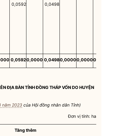
0,0592
0,0498
0000
0,0592
0,0000
0,0498
0,0000
0,0000
0,0000
0,0000
0,0
RÊN
ĐỊA BÀN
TỈNH ĐỒNG THÁP VỐN DO HUYỆN
3 năm 2023
của Hội đồng
nhân dân
Tỉnh)
Đơn vị tính: ha
Tăng thêm