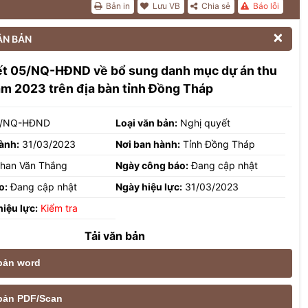
Bản in
Lưu VB
Chia sẻ
Báo lỗi

ĂN BẢN
ết 05/NQ-HĐND về bổ sung danh mục dự án thu
ăm 2023 trên địa bàn tỉnh Đồng Tháp
/NQ-HĐND
Loại văn bản:
Nghị quyết
ành:
31/03/2023
Nơi ban hành:
Tỉnh Đồng Tháp
han Văn Thắng
Ngày công báo:
Đang cập nhật
o:
Đang cập nhật
Ngày hiệu lực:
31/03/2023
hiệu lực:
Kiểm tra
Tải văn bản
 bản word
e bản PDF/Scan