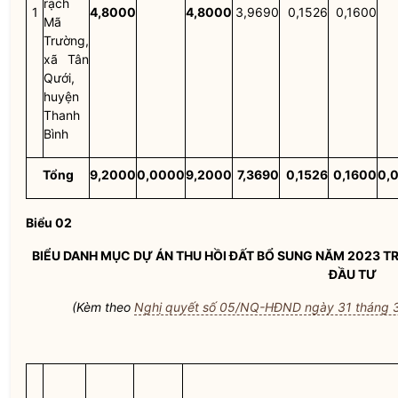
rạch
1
4,8000
4,8000
3,9690
0,1526
0,1600
Mã
Trường,
xã Tân
Qưới,
huyện
Thanh
Bình
Tổng
9,2000
0,0000
9,2000
7,3690
0,1526
0,1600
0,
Biểu 02
BIỂU DANH MỤC DỰ ÁN THU HỒI ĐẤT BỔ SUNG NĂM 2023 T
ĐẦU TƯ
(Kèm theo
Nghị quyết số 05/NQ-HĐND ngày 31 tháng 