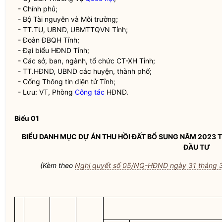
- Chính phủ;
- Bộ Tài nguyên và Môi trường;
- TT.TU, UBND, UBMTTQVN Tỉnh;
- Đoàn ĐBQH Tỉnh;
- Đại biểu HĐND Tỉnh;
- Các sở, ban, ngành, tổ chức CT-XH Tỉnh;
- TT.HĐND, UBND các huyện, thành phố;
- Cổng Thông tin điện tử Tỉnh;
- Lưu: VT, Phòng
Công tác
HĐND.
Biểu 01
BIỂU DANH MỤC DỰ ÁN THU HỒI ĐẤT BỔ SUNG NĂM 2023 
ĐẦU TƯ
(Kèm theo
Nghị quyết số 05/NQ-HĐND ngày 31 tháng 