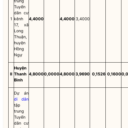
trung
Tuyến
dân cư
1
kênh
4,4000
4,4000
3,4000
17, xã
Long
Thuận,
huyện
Hồng
Ngự
Huyện
II
Thanh
4,8000
0,0000
4,8000
3,9690
0,1526
0,1600
0,
Bình
Dự án
di dân
tập
trung
Tuyến
dân cư