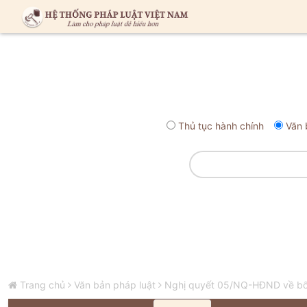
Thủ tục hành chính
Văn 
Trang chủ
Văn bản pháp luật
Nghị quyết 05/NQ-HĐND về bổ 