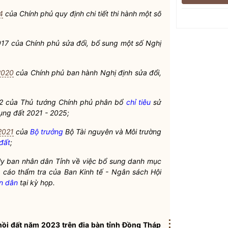
4
của Chính phủ quy định chi tiết thi hành một số
7 của Chính phủ sửa đổi, bổ sung một số Nghị
2020
của Chính phủ ban hành Nghị định sửa đổi,
2 của Thủ tướng Chính phủ phân bổ
chỉ tiêu
sử
ụng đất
2021 - 2025;
2021
của
Bộ trưởng
Bộ Tài nguyên và Môi trường
đất
;
y ban nhân dân Tỉnh về việc bổ sung danh mục
 cáo thẩm tra của Ban Kinh tế - Ngân sách Hội
ân dân
tại kỳ họp.
⋮
hồi đất năm 2023 trên
địa bàn
tỉnh Đồng Tháp