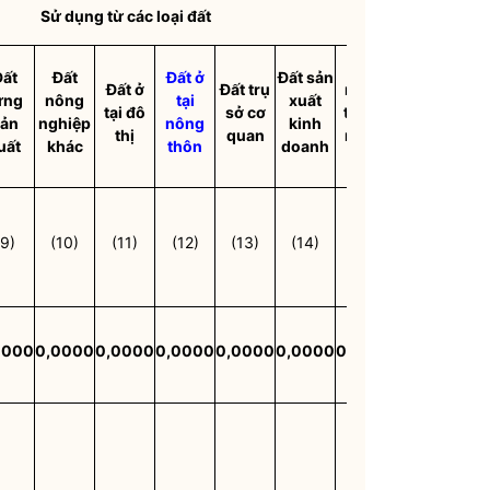
Sử dụng từ các loại đất
Đất
Đất
Đất
Đất ở
Đất sản
Đất ở
Đất trụ
nghĩa
Đất cơ
Đấ
ừng
nông
tại
xuất
tại đô
sở cơ
trang,
sở
gi
ản
nghiệp
nông
kinh
thị
quan
nghĩa
TDTT
d
uất
khác
thôn
doanh
địa
(9)
(10)
(11)
(12)
(13)
(14)
(15)
(16)
(1
0000
0,0000
0,0000
0,0000
0,0000
0,0000
0,0000
0,0000
0,0