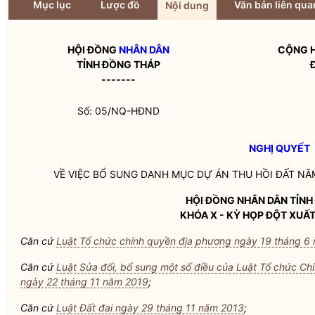
Mục lục
Lược đồ
Văn bản liên qua
Nội dung
HỘI ĐỒNG
NHÂN DÂN
CỘNG H
TỈNH ĐỒNG THÁP
-------
Số: 05/NQ-HĐND
NGHỊ QUYẾT
VỀ VIỆC BỔ SUNG DANH MỤC DỰ ÁN THU HỒI ĐẤT NĂ
HỘI ĐỒNG
NHÂN DÂN
TỈNH
KHÓA X - KỲ HỌP ĐỘT XUẤ
Căn cứ
Luật Tổ chức chính quyền địa phương ngày 19 tháng 6
Căn cứ
Luật Sửa đổi, bổ sung một số điều của Luật Tổ chức Ch
ngày 22 tháng 11 năm 2019
;
Căn cứ
Luật Đất đai ngày 29 tháng 11 năm 2013
;