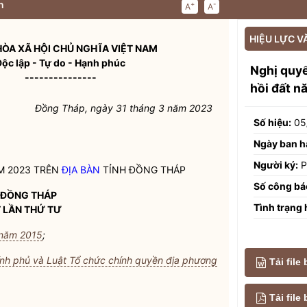
n
+
-
A
A
HIỆU LỰC V
ÒA XÃ HỘI CHỦ NGHĨA VIỆT NAM
Độc lập - Tự do - Hạnh phúc
Nghị quy
---------------
hồi đất n
Đồng Tháp, ngày 31 tháng 3 năm 2023
Số hiệu:
05
Ngày ban h
Người ký:
P
M 2023 TRÊN
ĐỊA BÀN
TỈNH ĐỒNG THÁP
Số công bá
 ĐỒNG THÁP
Tình trạng 
T LẦN THỨ TƯ
 năm 2015
;
ính phủ và Luật Tổ chức chính quyền địa phương
Tải file
Tải fil