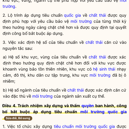
khu vực, vùng, ngành cụ thể phù hợp với yêu cầu bảo vệ
môi
trường
.
2. Lộ trình áp dụng tiêu chuẩn
quốc gia
về
chất thải
được quy
định phù hợp với yêu cầu bảo vệ
môi trường
của từng thời kỳ
theo hướng ngày càng chặt chẽ hơn và được quy định tại quyết
định công bố bắt buộc áp dụng.
3. Việc xác định hệ số của tiêu chuẩn về
chất thải
căn cứ vào
nguyên tắc sau:
a) Hệ số khu vực, vùng của tiêu chuẩn về
chất thải
được xác
định theo hướng quy định chặt chẽ hơn đối với khu vực được
khoanh vùng bảo tồn thiên nhiên, khu vực có
hệ sinh thái
nhạy
cảm, đô thị, khu dân cư tập trung, khu vực
môi trường
đã bị ô
nhiễm;
b) Hệ số ngành của tiêu chuẩn về
chất thải
được xác định căn cứ
vào đặc thù về
môi trường
của ngành sản xuất cụ thể.
Điều 4. Trách nhiệm xây dựng và thẩm
quyền
ban hành, công
bố bắt buộc áp dụng tiêu chuẩn
môi trường
quốc gia
Sửa đổi, Bổ sung
1. Việc tổ chức xây dựng
tiêu chuẩn môi trường
quốc gia
được