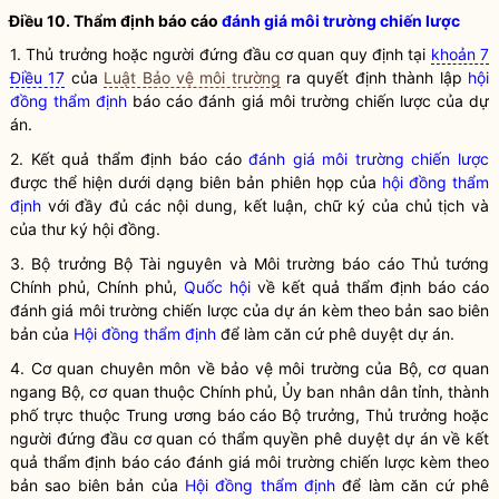
Điều 10. Thẩm định báo cáo
đánh giá môi trường chiến lược
1. Thủ trưởng hoặc người đứng đầu cơ quan quy định tại
khoản 7
Điều 17
của
Luật Bảo vệ môi trường
ra quyết định thành lập
hội
đồng thẩm định
báo cáo
đánh giá môi trường chiến lược
của dự
án.
2. Kết quả thẩm định báo cáo
đánh giá môi trường chiến lược
được thể hiện dưới dạng biên bản phiên họp của
hội đồng thẩm
định
với đầy đủ các nội dung, kết luận, chữ ký của chủ tịch và
của thư ký hội đồng.
3.
Bộ trưởng
Bộ Tài nguyên và Môi trường báo cáo Thủ tướng
Chính phủ, Chính phủ,
Quốc hội
về kết quả thẩm định báo cáo
đánh giá môi trường chiến lược
của dự án kèm theo bản sao biên
bản của
Hội đồng thẩm định
để làm căn cứ phê duyệt dự án.
4. Cơ quan chuyên môn về bảo vệ môi trường của Bộ, cơ quan
ngang Bộ, cơ quan thuộc Chính phủ, Ủy ban nhân dân tỉnh, thành
phố trực thuộc Trung ương báo cáo
Bộ trưởng
, Thủ trưởng hoặc
người đứng đầu cơ quan có thẩm
quyền
phê duyệt dự án về kết
quả thẩm định báo cáo
đánh giá môi trường chiến lược
kèm theo
bản sao biên bản của
Hội đồng thẩm định
để làm căn cứ phê