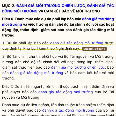
MỤC 2:
ĐÁNH GIÁ MÔI TRƯỜNG CHIẾN LƯỢC
,
ĐÁNH GIÁ TÁC
ĐỘNG MÔI TRƯỜNG
VÀ CAM KẾT BẢO VỆ MÔI TRƯỜNG
Điều 6. Danh mục các dự án phải lập báo cáo
đánh giá tác động
môi trường
và việc hướng dẫn chế độ tài chính đối với các hoạt
động lập, thẩm định, giám sát báo cáo
đánh giá tác động môi
trường
1. Dự án phải lập báo cáo
đánh giá tác động môi trường
được
quy định tại Phụ lục I kèm theo Nghị định này.
Sửa đổi, Bổ sung
2. Bộ Tài chính chủ trì, phối hợp với Bộ Tài nguyên và Môi trường
hướng dẫn chế độ tài chính đối với hoạt động lập, thẩm định,
giám sát thực hiện báo cáo
đánh giá môi trường chiến lược
, báo
cáo
đánh giá tác động môi trường
và bản cam kết bảo vệ môi
trường.
Điều 7. Dự án liên ngành, liên tỉnh thuộc trách nhiệm thẩm định và
phê duyệt báo cáo
đánh giá tác động môi trường
của Bộ Tài
nguyên và Môi trường
Danh mục dự án liên ngành, liên tỉnh thuộc trách nhiệm thẩm định
và phê duyệt báo cáo
đánh giá tác động môi trường
của Bộ Tài
nguyên và Môi trường được quy định tại Phụ lục II kèm theo Nghị