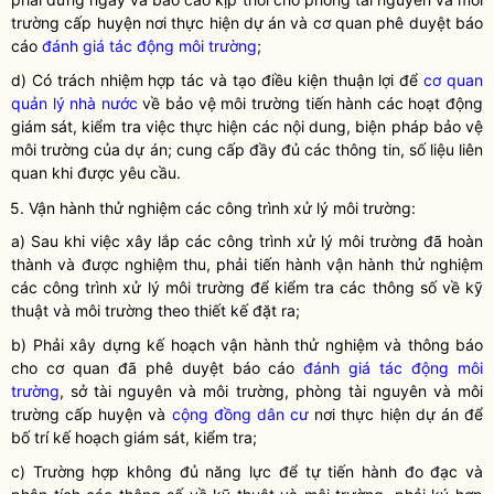
trường cấp huyện nơi thực hiện dự án và cơ quan phê duyệt báo
cáo
đánh giá tác động môi trường
;
d) Có trách nhiệm hợp tác và tạo điều kiện thuận lợi để
cơ quan
quản lý nhà nước
về bảo vệ
môi trường
tiến hành các hoạt động
giám sát, kiểm tra việc thực hiện các nội dung, biện pháp bảo vệ
môi trường
của dự án; cung cấp đầy đủ các thông tin, số liệu liên
quan khi được yêu cầu.
5. Vận hành thử nghiệm các công trình xử lý
môi trường
:
a) Sau khi việc xây lắp các công trình xử lý
môi trường
đã hoàn
thành và được nghiệm thu, phải tiến hành vận hành thử nghiệm
các công trình xử lý
môi trường
để kiểm tra các thông số về kỹ
thuật và
môi trường
theo thiết kế đặt ra;
b) Phải xây dựng kế hoạch vận hành thử nghiệm và thông báo
cho cơ quan đã phê duyệt báo cáo
đánh giá tác động môi
trường
, sở tài nguyên và môi trường, phòng tài nguyên và môi
trường cấp huyện và
cộng đồng dân cư
nơi thực hiện dự án để
bố trí kế hoạch giám sát, kiểm tra;
c) Trường hợp không đủ năng lực để tự tiến hành đo đạc và