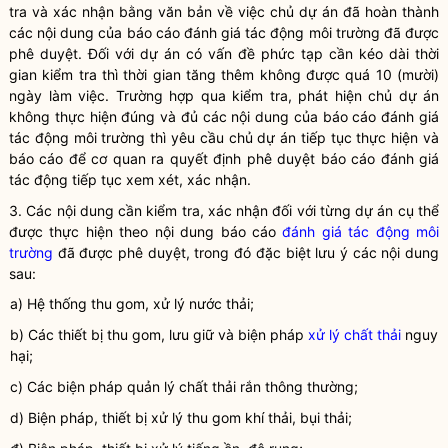
tra và xác nhận bằng văn bản về việc chủ dự án đã hoàn thành
các nội dung của báo cáo
đánh giá tác động môi trường
đã được
phê duyệt. Đối với dự án có vấn đề phức tạp cần kéo dài thời
gian kiểm tra thì thời gian tăng thêm không được quá 10 (mười)
ngày làm việc. Trường hợp qua kiểm tra, phát hiện chủ dự án
không thực hiện đúng và đủ các nội dung của báo cáo
đánh giá
tác động môi trường
thì yêu cầu chủ dự án tiếp tục thực hiện và
báo cáo để cơ quan ra quyết định phê duyệt báo cáo đánh giá
tác động tiếp tục xem xét, xác nhận.
3. Các nội dung cần kiểm tra, xác nhận đối với từng dự án cụ thể
được thực hiện theo nội dung báo cáo
đánh giá tác động môi
trường
đã được phê duyệt, trong đó đặc biệt lưu ý các nội dung
sau:
a) Hệ thống thu gom, xử lý nước thải;
b) Các thiết bị thu gom, lưu giữ và biện pháp
xử lý chất thải
nguy
hại;
c) Các biện pháp quản lý
chất thải
rắn thông thường;
d) Biện pháp, thiết bị xử lý thu gom khí thải, bụi thải;