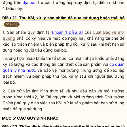
động trên
địa bàn
trừ các trường hợp quy định tại điểm c khoản
1 Điều này.
Điều 21. Thu hồi, xử lý sản phẩm đã qua sử dụng hoặc thải bỏ
Bổ sung
1. Sản phẩm quy định tại
khoản 1 Điều 67
của
Luật Bảo vệ môi
trường
phải có ký hiệu về mức độ nguy hại, khả năng tái chế để
xác lập trách nhiệm và biện pháp thu hồi, xử lý sau khi hết hạn sử
dụng hoặc người tiêu dùng loại bỏ.
Trường hợp nhập khẩu thì tổ chức, cá nhân nhập khẩu phải đăng
ký số lượng và các thông tin cần thiết của sản phẩm với
cơ quan
quản lý nhà nước
về bảo vệ
môi trường
Trung ương để xác lập
trách nhiệm vụ biện pháp thu hồi, xử lý sau khi người tiêu dùng
loại bỏ.
2. Căn cứ vào tình hình thực tế và nhu cầu bảo vệ
môi trường
trong từng thời kỳ, Bộ Tài nguyên và
Môi trường
trình Thủ tướng
Chính phủ quy định việc thu hồi, xử lý sản phẩm hết hạn sử dụng
hoặc đã qua sử dụng.
MỤC 5: CÁC QUY ĐỊNH KHÁC
Điều 22. Thẩm định, đánh giá công nghệ
môi trường
và quản lý