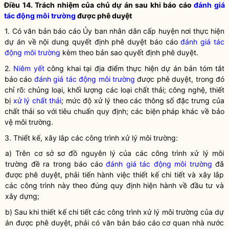
Điều 14. Trách nhiệm của chủ dự án sau khi báo cáo
đánh giá
tác động môi trường
được phê duyệt
1. Có văn bản báo cáo Ủy ban nhân dân cấp huyện nơi thực hiện
dự án về nội dung quyết định phê duyệt báo cáo
đánh giá tác
động môi trường
kèm theo bản sao quyết định phê duyệt.
2.
Niêm yết
công khai tại địa điểm thực hiện dự án bản tóm tắt
báo cáo
đánh giá tác động môi trường
được phê duyệt, trong đó
chỉ rõ: chủng loại, khối lượng các loại chất thải; công nghệ, thiết
bị
xử lý chất thải
; mức độ xử lý theo các thông số đặc trưng của
chất thải so với tiêu chuẩn quy định; các biện pháp khác về bảo
vệ môi trường.
3. Thiết kế, xây lắp các công trình xử lý
môi trường
:
a) Trên cơ sở sơ đồ nguyên lý của các công trình xử lý môi
trường đề ra trong báo cáo
đánh giá tác động môi trường
đã
được phê duyệt, phải tiến hành việc thiết kế chi tiết và xây lắp
các công trình này theo đúng quy định hiện hành về đầu tư và
xây dựng;
b) Sau khi thiết kế chi tiết các công trình xử lý môi trường của dự
án được phê duyệt, phải có văn bản báo cáo cơ quan
nhà nước