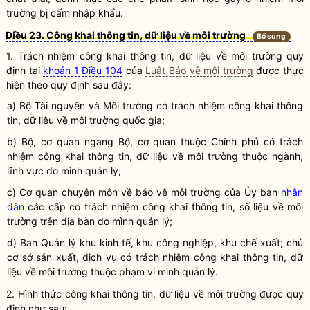
trường
bị cấm nhập khẩu.
Điều 23. Công khai thông tin, dữ liệu về môi trường
Bổ sung
1. Trách nhiệm công khai thông tin, dữ liệu về
môi trường
quy
định tại
khoản 1 Điều 104
của
Luật Bảo vệ môi trường
được thực
hiện theo quy định sau đây:
a) Bộ Tài nguyên và
Môi trường
có trách nhiệm công khai thông
tin, dữ liệu về
môi trường
quốc gia
;
b) Bộ, cơ quan ngang Bộ, cơ quan thuộc Chính phủ có trách
nhiệm công khai thông tin, dữ liệu về
môi trường
thuộc ngành,
lĩnh vực do mình quản lý;
c) Cơ quan chuyên môn về bảo vệ
môi trường
của Ủy ban
nhân
dân
các cấp có trách nhiệm công khai thông tin, số liệu về
môi
trường
trên
địa bàn
do mình quản lý;
d) Ban Quản lý khu kinh tế, khu công nghiệp, khu chế xuất; chủ
cơ sở sản xuất, dịch vụ có trách nhiệm công khai thông tin, dữ
liệu về
môi trường
thuộc phạm vi mình quản lý.
2. Hình thức công khai thông tin, dữ liệu về
môi trường
được quy
định như sau: