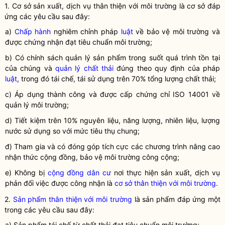
1. Cơ sở sản xuất, dịch vụ thân thiện với
môi trường
là cơ sở đáp
ứng các yêu cầu sau đây:
a)
Chấp hành
nghiêm chỉnh pháp
luật
về bảo vệ môi trường và
được chứng nhận đạt
tiêu chuẩn môi trường
;
b) Có chính sách quản lý sản phẩm trong suốt quá trình tồn tại
của chúng và
quản lý chất thải
đúng theo quy định của pháp
luật
, trong đó tái chế, tái sử dụng trên 70% tổng lượng chất thải;
c) Áp dụng thành công và được cấp chứng chỉ ISO 14001 về
quản lý
môi trường
;
d) Tiết kiệm trên 10% nguyên liệu, năng lượng, nhiên liệu, lượng
nước sử dụng so với mức tiêu thụ chung;
đ) Tham gia và có đóng góp tích cực các chương trình nâng cao
nhận thức cộng đồng, bảo vệ
môi trường
công cộng;
e) Không bị
cộng đồng dân cư
nơi thực hiện sản xuất, dịch vụ
phản đối việc được công nhận là
cơ sở thân thiện với môi trường
.
2.
Sản phẩm thân thiện với môi trường
là sản phẩm đáp ứng một
trong các yêu cầu sau đây:
a) Sản phẩm tái chế từ
chất thải
đạt
tiêu chuẩn môi trường
;