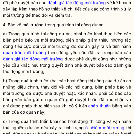
đã phê duyệt báo cáo
đánh giá tác động môi trường
về kế hoạch
xây lắp kèm theo hồ sơ thiết kế chi tiết của các công trình xử lý
môi trường để theo dõi và kiểm tra.
4. Bảo vệ
môi trường
trong quá trình thi công dự án:
a) Trong quá trình thi công dự án, phải triển khai thực hiện các
biện pháp bảo vệ môi trường, biện pháp giảm thiểu những tác
động tiêu cực đối với môi trường do dự án gây ra và tiến hành
quan trắc môi trường
theo đúng yêu cầu đặt ra trong báo cáo
đánh giá tác động môi trường
được phê duyệt cũng như những
yêu cầu khác nêu trong quyết định phê duyệt báo cáo
đánh giá
tác động môi trường
;
b) Trong quá trình triển khai các hoạt động thi công của dự án có
những điều chỉnh, thay đổi về các nội dung, biện pháp bảo vệ
môi trường
đã được phê duyệt hoặc xác nhận, phải có báo cáo
bằng văn bản gửi cơ quan đã phê duyệt hoặc đã xác nhận và
chỉ được phép thực hiện sau khi có ý kiến
chấp thuận
bằng văn
bản của cơ quan này;
c) Trong quá trình triển khai các hoạt động thi công và vận hành
thử nghiệm dự án nếu xảy ra tình trạng
ô nhiễm môi trường
thì
phải dừng ngay và báo cáo kịp thời cho phòng tài nguyên và môi