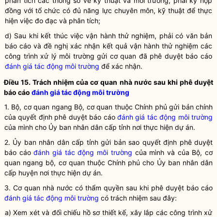
phân tích các thông số về kỹ thuật và
môi trường
, phải ký hợp
đồng với tổ chức có đủ năng lực chuyên môn, kỹ thuật để thực
hiện việc đo đạc và phân tích;
d) Sau khi kết thúc việc vận hành thử nghiệm, phải có văn bản
báo cáo và đề nghị xác nhận kết quả vận hành thử nghiệm các
công trình xử lý môi trường gửi cơ quan đã phê duyệt báo cáo
đánh giá tác động môi trường
để xác nhận.
Điều 15. Trách nhiệm của cơ quan
nhà nước
sau khi phê duyệt
báo cáo
đánh giá tác động môi trường
1. Bộ, cơ quan ngang Bộ, cơ quan thuộc Chính phủ gửi bản chính
của quyết định phê duyệt báo cáo
đánh giá tác động môi trường
của mình cho Ủy ban nhân dân cấp tỉnh nơi thực hiện dự án.
2. Ủy ban nhân dân cấp tỉnh gửi bản sao quyết định phê duyệt
báo cáo
đánh giá tác động môi trường
của mình và của Bộ, cơ
quan ngang bộ, cơ quan thuộc Chính phủ cho Ủy ban nhân dân
cấp huyện nơi thực hiện dự án.
3. Cơ quan nhà nước có thẩm
quyền
sau khi phê duyệt báo cáo
đánh giá tác động môi trường
có trách nhiệm sau đây:
a) Xem xét và đối chiếu hồ sơ thiết kế, xây lắp các công trình xử