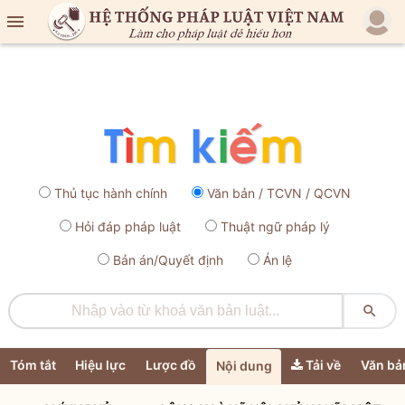

Thủ tục hành chính
Văn bản / TCVN / QCVN
Hỏi đáp pháp luật
Thuật ngữ pháp lý
Bản án/Quyết định
Án lệ

Tóm tắt
Hiệu lực
Lược đồ
Tải về
Văn bả
Nội dung