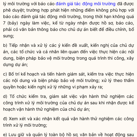
lý môi trường với báo cáo
đánh giá tác động môi trường
đã được
phê duyệt; trường hợp phát hiện những điểm không phù hợp với
báo cáo
đánh giá tác động môi trường
, trong thời hạn không quá
7 (bảy) ngày làm việc, kể từ ngày nhận được hồ sơ, báo cáo,
phải có văn bản thông báo cho chủ dự án biết để điều chỉnh, bổ
sung;
b) Tiếp nhận và xử lý các ý kiến đề xuất, kiến nghị của chủ dự
án, các tổ chức và cá nhân liên quan đến việc thực hiện các nội
dung, biện pháp bảo vệ
môi trường
trong quá trình thi công, xây
dựng dự án;
c) Bố trí kế hoạch và tiến hành giám sát, kiểm tra việc thực hiện
các nội dung và biện pháp bảo vệ
môi trường
; xử lý theo thẩm
quyền
hoặc kiến nghị xử lý những vi phạm xảy ra;
d) Tổ chức kiểm tra, giám sát việc vận hành thử nghiệm các
công trình xử lý
môi trường
của chủ dự án sau khi nhận được kế
hoạch vận hành thử nghiệm của chủ dự án;
đ) Xem xét và xác nhận kết quả vận hành thử nghiệm các công
trình xử lý
môi trường
;
e) Lưu giữ và quản lý toàn bộ hồ sơ, văn bản về hoạt động sau