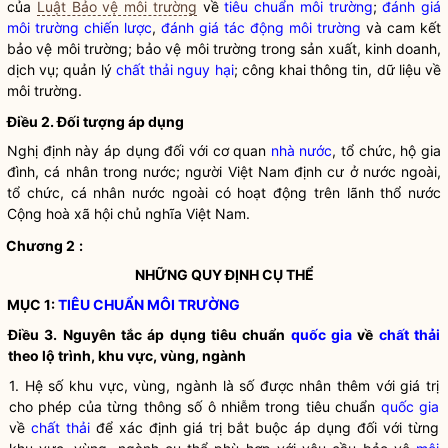
của
Luật Bảo vệ môi trường
về
tiêu chuẩn môi trường
;
đánh giá
môi trường chiến lược
,
đánh giá tác động môi trường
và cam kết
bảo vệ môi trường; bảo vệ môi trường trong sản xuất, kinh doanh,
dịch vụ; quản lý
chất thải nguy hại
; công khai thông tin, dữ liệu về
môi trường.
Điều 2. Đối tượng áp dụng
Nghị định này áp dụng đối với cơ quan
nhà nước
, tổ chức, hộ gia
đình, cá nhân trong nước; người Việt Nam định cư ở nước ngoài,
tổ chức, cá nhân nước ngoài có hoạt động trên lãnh thổ nước
Cộng hoà xã hội chủ nghĩa Việt Nam.
Chương 2
:
NHỮNG QUY ĐỊNH CỤ THỂ
MỤC 1:
TIÊU CHUẨN MÔI TRƯỜNG
Điều 3. Nguyên tắc áp dụng tiêu chuẩn
quốc gia
về
chất thải
theo lộ trình, khu vực, vùng, ngành
1. Hệ số khu vực, vùng, ngành là số được nhân thêm với giá trị
cho phép của từng thông số ô nhiễm trong tiêu chuẩn
quốc gia
về
chất thải
để xác định giá trị bắt buộc áp dụng đối với từng