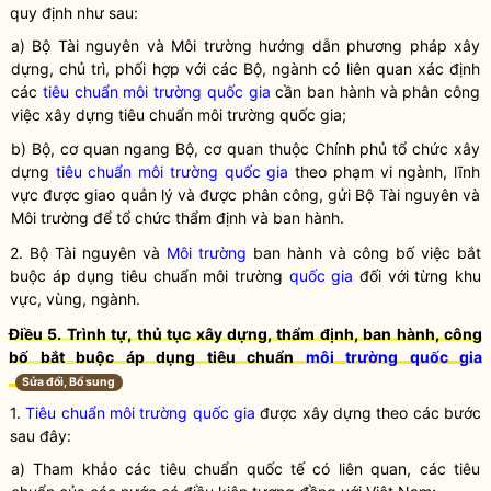
quy định như sau:
a) Bộ Tài nguyên và Môi trường hướng dẫn phương pháp xây
dựng, chủ trì, phối hợp với các Bộ, ngành có liên quan xác định
các
tiêu chuẩn môi trường
quốc gia
cần ban hành và phân công
việc xây dựng
tiêu chuẩn môi trường
quốc gia
;
b) Bộ, cơ quan ngang Bộ, cơ quan thuộc Chính phủ tổ chức xây
dựng
tiêu chuẩn môi trường
quốc gia
theo phạm vi ngành, lĩnh
vực được giao quản lý và được phân công, gửi Bộ Tài nguyên và
Môi trường để tổ chức thẩm định và ban hành.
2. Bộ Tài nguyên và
Môi trường
ban hành và công bố việc bắt
buộc áp dụng tiêu chuẩn
môi trường
quốc gia
đối với từng khu
vực, vùng, ngành.
Điều 5. Trình tự, thủ tục xây dựng, thẩm định, ban hành, công
bố bắt buộc áp dụng tiêu chuẩn
môi trường
quốc gia
Sửa đổi, Bổ sung
1.
Tiêu chuẩn môi trường
quốc gia
được xây dựng theo các bước
sau đây:
a) Tham khảo các tiêu chuẩn quốc tế có liên quan, các tiêu