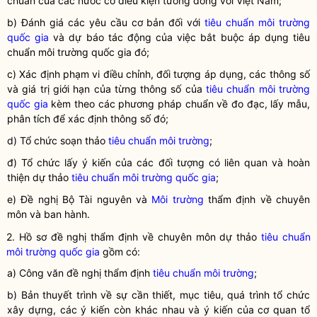
chuẩn của các nước có điều kiện tương đồng với Việt Nam;
b) Đánh giá các yêu cầu cơ bản đối với
tiêu chuẩn môi trường
quốc gia
và dự báo tác động của việc bắt buộc áp dụng
tiêu
chuẩn môi trường
quốc gia
đó;
c) Xác định phạm vi điều chỉnh, đối tượng áp dụng, các thông số
và giá trị giới hạn của từng thông số của
tiêu chuẩn môi trường
quốc gia
kèm theo các phương pháp chuẩn về đo đạc, lấy mẫu,
phân tích để xác định thông số đó;
d) Tổ chức soạn thảo
tiêu chuẩn môi trường
;
đ) Tổ chức lấy ý kiến của các đối tượng có liên quan và hoàn
thiện dự thảo
tiêu chuẩn môi trường
quốc gia
;
e) Đề nghị Bộ Tài nguyên và
Môi trường
thẩm định về chuyên
môn và ban hành.
2. Hồ sơ đề nghị thẩm định về chuyên môn dự thảo
tiêu chuẩn
môi trường
quốc gia
gồm có:
a) Công văn đề nghị thẩm định
tiêu chuẩn môi trường
;
b) Bản thuyết trình về sự cần thiết, mục tiêu, quá trình tổ chức
xây dựng, các ý kiến còn khác nhau và ý kiến của cơ quan tổ