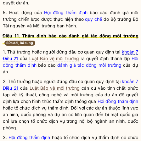
duyệt dự án.
5. Hoạt động của
Hội đồng thẩm định
báo cáo
đánh giá môi
trường chiến lược
được thực hiện theo
quy chế
do
Bộ trưởng
Bộ
Tài nguyên và Môi trường ban hành.
Điều 11. Thẩm định báo cáo đánh giá tác động môi trường
Sửa đổi, Bổ sung
1. Thủ trưởng hoặc người đứng đầu cơ quan quy định tại
khoản 7
Điều 21
của
Luật Bảo vệ môi trường
ra quyết định thành lập
Hội
đồng thẩm định
báo cáo
đánh giá tác động môi trường
của dự
án.
2. Thủ trưởng hoặc người đứng đầu cơ quan quy định tại
khoản 7
Điều 21
của
Luật Bảo vệ môi trường
căn cứ vào tính chất phức
tạp về kỹ thuật, công nghệ và
môi trường
của dự án để quyết
định lựa chọn hình thức thẩm định thông qua
Hội đồng thẩm định
hoặc tổ chức dịch vụ thẩm định. Đối với các dự án thuộc lĩnh vực
an ninh, quốc phòng và dự án có liên quan đến bí mật
quốc gia
chỉ lựa chọn tổ chức dịch vụ trong nội bộ ngành an ninh, quốc
phòng.
3.
Hội đồng thẩm định
hoặc tổ chức dịch vụ thẩm định có chức