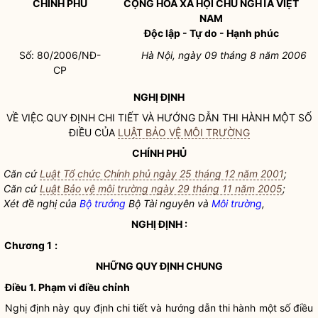
CHÍNH PHỦ
CỘNG HOÀ XÃ HỘI CHỦ NGHĨA VIỆT
NAM
Độc lập - Tự do - Hạnh phúc
Số: 80/2006/NĐ-
Hà Nội, ngày 09 tháng 8 năm 2006
CP
NGHỊ ĐỊNH
VỀ VIỆC QUY ĐỊNH CHI TIẾT VÀ HƯỚNG DẪN THI HÀNH MỘT SỐ
ĐIỀU CỦA
LUẬT BẢO VỆ MÔI TRƯỜNG
CHÍNH PHỦ
Căn cứ
Luật Tổ chức Chính phủ ngày 25 tháng 12 năm 2001
;
Căn cứ
Luật Bảo vệ môi trường ngày 29 tháng 11 năm 2005
;
Xét đề nghị của
Bộ trưởng
Bộ Tài nguyên và
Môi trường
,
NGHỊ ĐỊNH :
Chương 1
:
NHỮNG QUY ĐỊNH CHUNG
Điều 1. Phạm vi điều chỉnh
Nghị định này quy định chi tiết và hướng dẫn thi hành một số điều