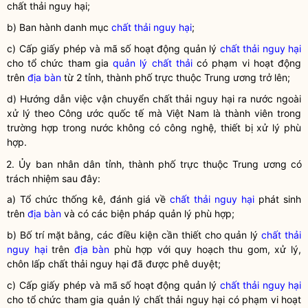
chất thải nguy hại
;
b) Ban hành danh mục
chất thải nguy hại
;
c) Cấp giấy phép và mã số hoạt động quản lý
chất thải nguy hại
cho tổ chức tham gia
quản lý chất thải
có phạm vi hoạt động
trên
địa bàn
từ 2 tỉnh, thành phố trực thuộc Trung ương trở lên;
d) Hướng dẫn việc vận chuyển
chất thải
nguy hại ra nước ngoài
xử lý theo Công ước quốc tế mà Việt Nam là thành viên trong
trường hợp trong nước không có công nghệ, thiết bị xử lý phù
hợp.
2. Ủy ban nhân dân tỉnh, thành phố trực thuộc Trung ương có
trách nhiệm sau đây:
a) Tổ chức thống kê, đánh giá về
chất thải nguy hại
phát sinh
trên
địa bàn
và có các biện pháp quản lý phù hợp;
b) Bố trí mặt bằng, các điều kiện cần thiết cho quản lý
chất thải
nguy hại
trên
địa bàn
phù hợp với quy hoạch thu gom, xử lý,
chôn lấp
chất thải nguy hại
đã được phê duyệt;
c) Cấp giấy phép và mã số hoạt động quản lý
chất thải nguy hại
cho tổ chức tham gia quản lý
chất thải nguy hại
có phạm vi hoạt