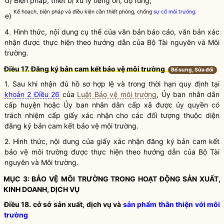
đ) Biện pháp, thiết bị xử lý tiếng ồn, độ rung;
Kế hoạch, biện pháp và điều kiện cần thiết phòng, chống
sự cố môi trường
.
e)
4. Hình thức, nội dung cụ thể của văn bản báo cáo, văn bản xác
nhận được thực hiện theo hướng dẫn của Bộ Tài nguyên và
Môi
trường
.
Điều 17. Đăng ký bản cam kết bảo vệ môi trường
Bổ sung, Sửa đổi
1. Sau khi nhận đủ hồ sơ hợp lệ và trong thời hạn quy định tại
khoản 2 Điều 26
của
Luật Bảo vệ môi trường
, Ủy ban nhân dân
cấp huyện hoặc Ủy ban nhân dân cấp xã được ủy
quyền
có
trách nhiệm cấp giấy xác nhận cho các đối tượng thuộc diện
đăng ký bản cam kết bảo vệ
môi trường
.
2. Hình thức, nội dung của giấy xác nhận đăng ký bản cam kết
bảo vệ
môi trường
được thực hiện theo hướng dẫn của Bộ Tài
nguyên và
Môi trường
.
MỤC 3: BẢO VỆ
MÔI TRƯỜNG
TRONG HOẠT ĐỘNG SẢN XUẤT,
KINH DOANH, DỊCH VỤ
Điều 18. cở sở sản xuất, dịch vụ và
sản phẩm thân thiện với môi
trường