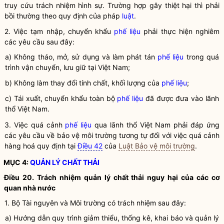
truy cứu trách nhiệm hình sự. Trường hợp gây thiệt hại thì phải
bồi thường theo quy định của pháp
luật
.
2. Việc tạm nhập, chuyển khẩu
phế liệu
phải thực hiện nghiêm
các yêu cầu sau đây:
a) Không tháo, mở, sử dụng và làm phát tán
phế liệu
trong quá
trình vận chuyển, lưu giữ tại Việt Nam;
b) Không làm thay đổi tính chất, khối lượng của
phế liệu
;
c) Tái xuất, chuyển khẩu toàn bộ
phế liệu
đã được đưa vào lãnh
thổ Việt Nam.
3. Việc quá cảnh
phế liệu
qua lãnh thổ Việt Nam phải đáp ứng
các yêu cầu về bảo vệ
môi trường
tương tự đối với việc quá cảnh
hàng hoá quy định tại
Điều 42
của
Luật Bảo vệ môi trường
.
MỤC 4:
QUẢN LÝ CHẤT THẢI
Điều 20. Trách nhiệm quản lý
chất thải nguy hại
của các cơ
quan
nhà nước
1. Bộ Tài nguyên và
Môi trường
có trách nhiệm sau đây:
a) Hướng dẫn quy trình giảm thiểu, thống kê, khai báo và quản lý