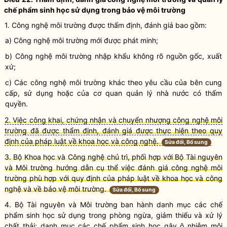
chế phẩm sinh học sử dụng trong bảo vệ
môi trường
1. Công nghệ môi trường được thẩm định, đánh giá bao gồm:
a) Công nghệ môi trường mới được phát minh;
b) Công nghệ môi trường nhập khẩu không rõ nguồn gốc, xuất
xứ;
c) Các công nghệ môi trường khác theo yêu cầu của bên cung
cấp, sử dụng hoặc của
cơ quan quản lý nhà nước
có thẩm
quyền
.
2. Việc công khai, chứng nhận và chuyển nhượng công nghệ môi
trường đã được thẩm định, đánh giá được thực hiện theo quy
định của pháp luật về khoa học và công nghệ.
Sửa đổi, Bổ sung
3. Bộ Khoa học và Công nghệ chủ trì, phối hợp với Bộ Tài nguyên
và
Môi trường
hướng dẫn cụ thể việc đánh giá công nghệ
môi
trường
phù hợp với quy định của pháp
luật
về khoa học và công
nghệ và về bảo vệ
môi trường
.
Sửa đổi, Bổ sung
4. Bộ Tài nguyên và Môi trường ban hành danh mục các chế
phẩm sinh học sử dụng trong phòng ngừa, giảm thiểu và
xử lý
chất thải
; danh mục các chế phẩm sinh học gây
ô nhiễm môi