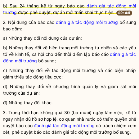
b) Sau 24 tháng kể từ ngày báo cáo
đánh giá tác động môi
trường
được phê duyệt, dự án mới triển khai thực hiện.
Sửa đổi
2. Nội dung của báo cáo
đánh giá tác động môi trường
bổ sung
bao gồm:
a) Những thay đổi nội dung của dự án;
b) Những thay đổi về hiện trạng môi trường tự nhiên và các yếu
tố về kinh tế, xã hội cho đến thời điểm lập báo cáo
đánh giá tác
động môi trường
bổ sung;
c) Những thay đổi về tác động
môi trường
và các biện pháp
giảm thiểu tác động tiêu cực;
d) Những thay đổi về chương trình quản lý và giám sát
môi
trường
của dự án;
đ) Những thay đổi khác.
3. Trong thời hạn không quá 30 (ba mươi) ngày làm việc, kể từ
ngày nhận đủ hồ sơ hợp lệ, cơ quan nhà nước có thẩm
quyền
phê
duyệt báo cáo
đánh giá tác động môi trường
có trách nhiệm xem
xét, phê duyệt báo cáo
đánh giá tác động môi trường
bổ sung.