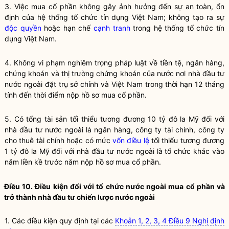
3. Việc mua
cổ phần
không gây ảnh hưởng đến sự an toàn, ổn
định của hệ thống
tổ chức tín dụng
Việt Nam; không tạo ra sự
độc quyền
hoặc hạn chế
cạnh tranh
trong hệ thống
tổ chức tín
dụng
Việt Nam.
4. Không vi phạm nghiêm trọng pháp
luật
về tiền tệ,
ngân hàng
,
chứng khoán
và thị trường
chứng khoán
của nước nơi
nhà đầu tư
nước ngoài
đặt trụ sở chính và Việt Nam trong thời hạn 12 tháng
tính đến thời điểm nộp hồ sơ mua
cổ phần
.
5. Có tổng tài sản tối thiểu tương đương 10 tỷ đô la Mỹ đối với
nhà đầu tư nước ngoài
là
ngân hàng
,
công ty tài chính
, công ty
cho thuê tài chính hoặc có mức
vốn điều lệ
tối thiểu tương đương
1 tỷ đô la Mỹ đối với
nhà đầu tư nước ngoài
là tổ chức khác vào
năm liền kề trước năm nộp hồ sơ mua
cổ phần
.
Điều 10. Điều kiện đối với
tổ chức nước ngoài
mua
cổ phần
và
trở thành
nhà đầu tư chiến lược nước ngoài
1. Các điều kiện quy định tại các
Khoản 1, 2, 3, 4 Điều 9 Nghị định