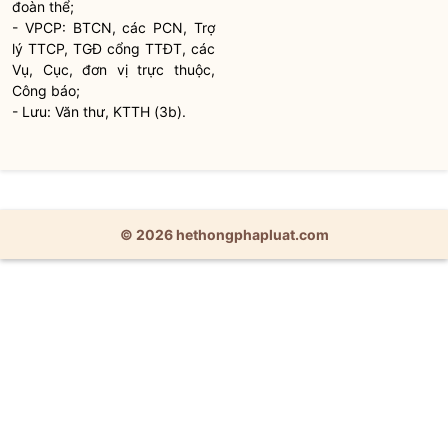
đoàn thể;
- VPCP: BTCN, các PCN, Trợ
lý TTCP, TGĐ cổng TTĐT, các
Vụ, Cục, đơn vị trực thuộc,
Công báo;
- Lưu: Văn thư, KTTH (3b).
© 2026 hethongphapluat.com