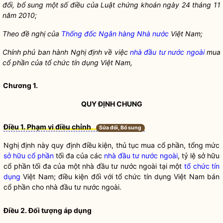
đổi, bổ sung một số
điều của Luật chứng khoá
n ngày 24 tháng 11
năm 2010;
Theo đề
nghị của
Thống đốc Ngân hàng Nhà nước
Việt Nam;
Chí
nh phủ ban hành Nghị định về việc
nhà đầu tư nước ngoài
mua
cổ
phần của tổ
chức tín dụng Việt Nam,
Chương 1.
QUY ĐỊNH CHUNG
Điều 1. Phạm vi điều chỉnh
Sửa đổi, Bổ sung
Nghị định này quy định điều kiện, thủ tục mua cổ phần, tổng mức
sở hữu cổ phần
tối đa của các
nhà đầu tư nước ngoài
, tỷ lệ
sở hữu
cổ phần
tối đa của một
nhà đầu tư nước ngoài
tại một
tổ chức tín
dụng
Việt Nam; điều kiện đối với
tổ chức tín dụng
Việt Nam bán
cổ phần cho
nhà đầu tư nước ngoài
.
Điều 2. Đối tượng áp dụng