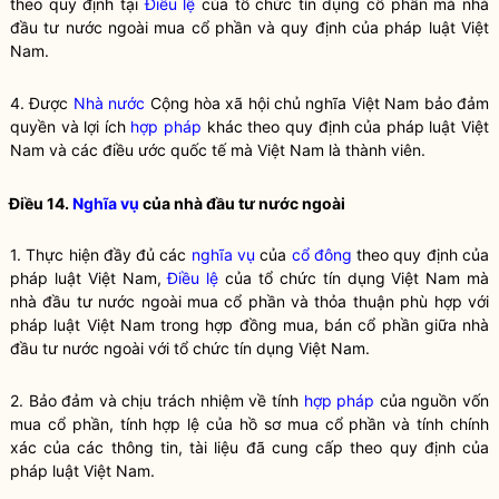
theo quy định tại
Điều lệ
của
tổ chức tín dụng cổ phần
mà
nhà
đầu tư nước ngoài
mua cổ phần và quy định của pháp
luật
Việt
Nam.
4. Được
Nhà nước
Cộng hòa xã hội chủ nghĩa Việt Nam bảo đảm
quyền và lợi ích
hợp pháp
khác theo quy định của pháp
luật
Việt
Nam và các điều ước quốc tế mà Việt Nam là thành viên.
Điều 14.
Nghĩa vụ
của
nhà đầu tư nước ngoài
1. Thực hiện đầy đủ các
nghĩa vụ
của
cổ đông
theo quy định của
pháp
luật
Việt Nam,
Điều lệ
của
tổ chức tín dụng
Việt Nam mà
nhà đầu tư nước ngoài
mua
cổ phần
và thỏa thuận phù hợp với
pháp
luật
Việt Nam trong hợp đồng mua, bán
cổ phần
giữa
nhà
đầu tư nước ngoài
với
tổ chức tín dụng
Việt Nam.
2. Bảo đảm và chịu trách nhiệm về tính
hợp pháp
của nguồn vốn
mua
cổ phần
, tính hợp lệ của hồ sơ mua
cổ phần
và tính chính
xác của các thông tin, tài liệu đã cung cấp theo quy định của
pháp
luật
Việt Nam.