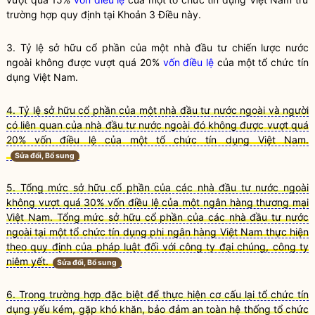
trường hợp quy định tại Khoản 3 Điều này.
3. Tỷ lệ
sở hữu cổ phần
của một
nhà đầu tư chiến lược nước
ngoài
không được vượt quá 20%
vốn điều lệ
của một
tổ chức tín
dụng
Việt Nam.
4. Tỷ lệ sở hữu cổ phần của một nhà đầu tư nước ngoài và người
có liên quan của nhà đầu tư nước ngoài đó không được vượt quá
20% vốn điều lệ của một tổ chức tín dụng Việt Nam.
Sửa đổi, Bổ sung
5. Tổng mức sở hữu cổ phần của các nhà đầu tư nước ngoài
không vượt quá 30% vốn điều lệ của một ngân hàng thương mại
Việt Nam. Tổng mức sở hữu cổ phần của các nhà đầu tư nước
ngoài tại một tổ chức tín dụng phi ngân hàng Việt Nam thực hiện
theo quy định của pháp luật đối với công ty đại chúng, công ty
niêm yết.
Sửa đổi, Bổ sung
6. Trong trường hợp đặc biệt để thực hiện cơ cấu lại tổ chức tín
dụng yếu kém, gặp khó khăn, bảo đảm an toàn hệ thống tổ chức