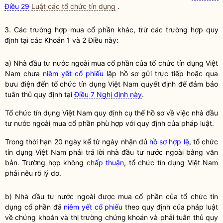
Điều 29
Luật các tổ chức tín dụng
.
3. Các trường hợp mua
cổ phần
khác, trừ các trường hợp quy
định tại các Khoản 1 và 2 Điều này:
a)
Nhà đầu tư nước ngoài
mua
cổ phần
của
tổ chức tín dụng
Việt
Nam chưa
niêm yết
cổ phiếu
lập hồ sơ gửi trực tiếp hoặc qua
bưu điện đến
tổ chức tín dụng
Việt Nam quyết định để đảm bảo
tuân thủ quy định tại
Điều 7 Nghị định này
.
Tổ chức tín dụng
Việt Nam quy định cụ thể hồ sơ về việc
nhà đầu
tư nước ngoài
mua
cổ phần
phù hợp với quy định của pháp
luật
.
Trong thời hạn 20 ngày kể từ ngày nhận đủ
hồ sơ hợp lệ
,
tổ chức
tín dụng
Việt Nam phải trả lời
nhà đầu tư nước ngoài
bằng văn
bản. Trường hợp không
chấp thuận
,
tổ chức tín dụng
Việt Nam
phải nêu rõ lý do.
b)
Nhà đầu tư nước ngoài
được mua cổ phần của
tổ chức tín
dụng cổ phần
đã
niêm yết
cổ phiếu
theo quy định của pháp
luật
về
chứng khoán
và thị trường
chứng khoán
và phải tuân thủ quy