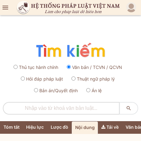

Thủ tục hành chính
Văn bản / TCVN / QCVN
Hỏi đáp pháp luật
Thuật ngữ pháp lý
Bản án/Quyết định
Án lệ

Tóm tắt
Hiệu lực
Lược đồ
Tải về
Văn bả
Nội dung