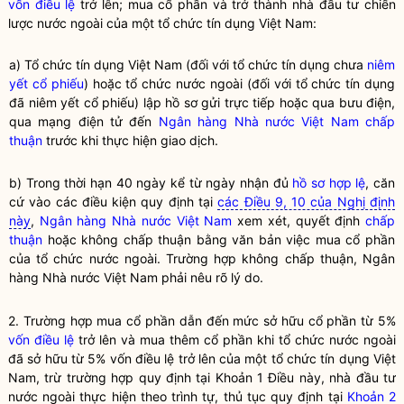
vốn điều lệ
trở lên; mua cổ phần và trở thành
nhà đầu tư chiến
lược nước ngoài
của một
tổ chức tín dụng
Việt Nam:
a)
Tổ chức tín dụng
Việt Nam (đối với
tổ chức tín dụng
chưa
niêm
yết
cổ phiếu
) hoặc
tổ chức nước ngoài
(đối với
tổ chức tín dụng
đã
niêm yết
cổ phiếu
) lập hồ sơ gửi trực tiếp hoặc qua bưu điện,
qua mạng điện tử đến
Ngân hàng Nhà nước Việt Nam
chấp
thuận
trước khi thực hiện giao dịch.
b) Trong thời hạn 40 ngày kể từ ngày nhận đủ
hồ sơ hợp lệ
, căn
cứ vào các điều kiện quy định tại
các Điều 9, 10 của Nghị định
này
,
Ngân hàng Nhà nước Việt Nam
xem xét, quyết định
chấp
thuận
hoặc không
chấp thuận
bằng văn bản việc mua
cổ phần
của
tổ chức nước ngoài
. Trường hợp không
chấp thuận
,
Ngân
hàng Nhà nước Việt Nam
phải nêu rõ lý do.
2. Trường hợp mua cổ phần dẫn đến mức
sở hữu cổ phần
từ 5%
vốn điều lệ
trở lên và mua thêm cổ phần khi
tổ chức nước ngoài
đã sở hữu từ 5%
vốn điều lệ
trở lên của một
tổ chức tín dụng
Việt
Nam, trừ trường hợp quy định tại Khoản 1 Điều này,
nhà đầu tư
nước ngoài
thực hiện theo trình tự, thủ tục quy định tại
Khoản 2