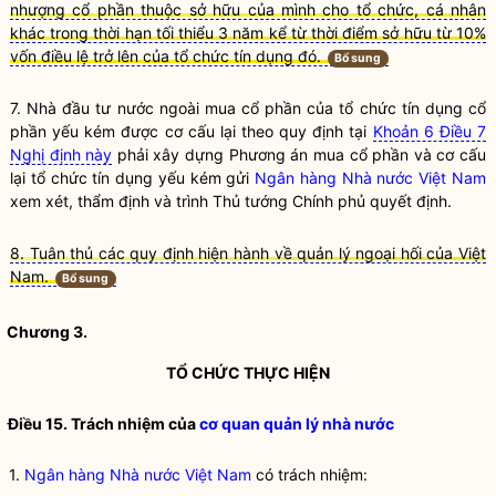
nhượng cổ phần thuộc sở hữu của mình cho tổ chức, cá nhân
khác trong thời hạn tối thiểu 3 năm kể từ thời điểm sở hữu từ 10%
vốn điều lệ trở lên của tổ chức tín dụng đó.
Bổ sung
7.
Nhà đầu tư nước ngoài
mua cổ phần của
tổ chức tín dụng cổ
phần
yếu kém được cơ cấu lại theo quy định tại
Khoản 6 Điều 7
Nghị định này
phải xây dựng Phương án mua cổ phần và cơ cấu
lại tổ chức tín dụng yếu kém gửi
Ngân hàng Nhà nước Việt Nam
xem xét, thẩm định và trình Thủ tướng Chính phủ quyết định.
8. Tuân thủ các quy định hiện hành về quản lý ngoại hối của Việt
Nam.
Bổ sung
Chương 3.
TỔ CHỨC THỰC HIỆN
Điều 15. Trách nhiệm của
cơ quan quản lý nhà nước
1.
Ngân hàng Nhà nước Việt Nam
có trách nhiệm: