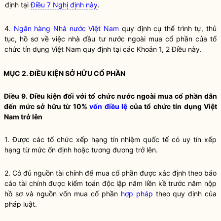
định tại
Điều 7 Nghị định này
.
4.
Ngân hàng Nhà nước Việt Nam
quy định cụ thể trình tự, thủ
tục, hồ sơ về việc
nhà đầu tư nước ngoài
mua
cổ phần
của
tổ
chức tín dụng
Việt Nam quy định tại các Khoản 1, 2 Điều này.
MỤC 2. ĐIỀU KIỆN
SỞ HỮU CỔ PHẦN
Điều 9. Điều kiện đối với
tổ chức nước ngoài
mua
cổ phần
dẫn
đến mức sở hữu từ 10%
vốn điều lệ
của
tổ chức tín dụng
Việt
Nam trở lên
1. Được các tổ chức xếp hạng tín nhiệm quốc tế có uy tín xếp
hạng từ mức ổn định hoặc tương đương trở lên.
2. Có đủ nguồn tài chính để mua
cổ phần
được xác định theo báo
cáo tài chính được kiểm toán độc lập năm liền kề trước năm nộp
hồ sơ và nguồn vốn mua
cổ phần
hợp pháp
theo quy định của
pháp
luật
.