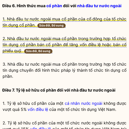
Điều 6. Hình thức mua
cổ phần
đối với
nhà đầu tư nước ngoài
1. Nhà đầu tư nước ngoài mua cổ phần của cổ đông của tổ chức
tín dụng cổ phần.
Sửa đổi, Bổ sung
2. Nhà đầu tư nước ngoài mua cổ phần trong trường hợp tổ chức
tín dụng cổ phần bán cổ phần để tăng vốn điều lệ hoặc bán cổ
phiếu quỹ.
Sửa đổi, Bổ sung
3.
Nhà đầu tư nước ngoài
mua cổ phần trong trường hợp
tổ chức
tín dụng chuyển đổi hình thức pháp lý thành tổ chức tín dụng cổ
phần
.
Điều 7. Tỷ lệ
sở hữu cổ phần
đối với
nhà đầu tư nước ngoài
1. Tỷ lệ
sở hữu cổ phần
của một
cá nhân nước ngoài
không được
vượt quá 5%
vốn điều lệ
của một
tổ chức tín dụng
Việt Nam.
2. Tỷ lệ
sở hữu cổ phần
của một
tổ chức nước ngoài
không được
vượt quá 15%
vốn điều lệ
của một
tổ chức tín dụng
Việt Nam trừ