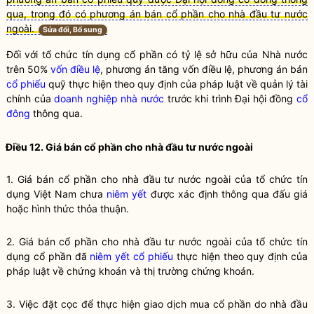
qua, trong đó có phương án bán cổ phần cho nhà đầu tư nước
ngoài.
Sửa đổi, Bổ sung
Đối với
tổ chức tín dụng cổ phần
có tỷ lệ sở hữu của Nhà nước
trên 50%
vốn điều lệ
, phương án tăng
vốn điều lệ
, phương án bán
cổ phiếu
quỹ thực hiện theo quy định của pháp
luật
về quản lý tài
chính của
doanh nghiệp nhà nước
trước khi trình Đại hội đồng
cổ
đông
thông qua.
Điều 12. Giá bán
cổ phần
cho
nhà đầu tư nước ngoài
1. Giá bán
cổ phần
cho
nhà đầu tư nước ngoài
của
tổ chức tín
dụng
Việt Nam chưa
niêm yết
được xác định thông qua đấu giá
hoặc hình thức thỏa thuận.
2. Giá bán cổ phần cho
nhà đầu tư nước ngoài
của
tổ chức tín
dụng cổ phần
đã
niêm yết
cổ phiếu
thực hiện theo quy định của
pháp
luật
về
chứng khoán
và thị trường
chứng khoán
.
3. Việc đặt cọc để thực hiện giao dịch mua
cổ phần
do
nhà đầu