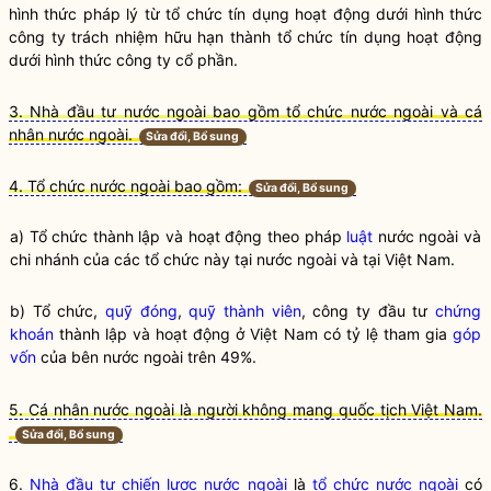
hình thức pháp lý từ tổ chức tín dụng hoạt động dưới hình thức
công ty trách nhiệm hữu hạn thành tổ chức tín dụng hoạt động
dưới hình thức công ty cổ phần.
3. Nhà đầu tư nước ngoài bao gồm tổ chức nước ngoài và cá
nhân nước ngoài.
Sửa đổi, Bổ sung
4. Tổ chức nước ngoài bao gồm:
Sửa đổi, Bổ sung
a) Tổ chức thành lập và hoạt động theo pháp
luật
nước ngoài và
chi nhánh của các tổ chức này tại nước ngoài và tại Việt Nam.
b) Tổ chức,
quỹ đóng
,
quỹ thành viên
, công ty đầu tư
chứng
khoán
thành lập và hoạt động ở Việt Nam có tỷ lệ tham gia
góp
vốn
của bên nước ngoài trên 49%.
5. Cá nhân nước ngoài là người không mang quốc tịch Việt Nam.
Sửa đổi, Bổ sung
6.
Nhà đầu tư chiến lược nước ngoài
là
tổ chức nước ngoài
có