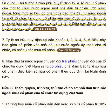
tín dụng, Thủ tướng Chính phủ quyết định tỷ lệ sở hữu cổ phần
của một tổ chức nước ngoài, một nhà đầu tư chiến lược nước
ngoài, tổng mức sở hữu cổ phần của các nhà đầu tư nước ngoài
tại một tổ chức tín dụng cổ phần yếu kém được cơ cấu lại vượt
quá giới hạn quy định tại các Khoản 2, 3, 5 Điều này đối với từng
trường hợp cụ thể.
Sửa đổi, Bổ sung
7. Tỷ lệ sở hữu quy định tại các Khoản 1, 2, 3, 4, 5, 6 Điều này
bao gồm cả phần vốn nhà đầu tư nước ngoài ủy thác cho tổ
chức, cá nhân khác mua cổ phần.
Sửa đổi, Bổ sung
8.
Nhà đầu tư nước ngoài
chuyển đổi
trái phiếu
chuyển đổi của
tổ
chức tín dụng
Việt Nam sang
cổ phiếu
phải đảm bảo tỷ lệ
sở hữu
cổ phần
, điều kiện
sở hữu cổ phần
theo quy định tại Nghị định
này.
Điều 8. Thẩm
quyền
, trình tự, thủ tục và hồ sơ
nhà đầu tư nước
ngoài
mua
cổ phần
của
tổ chức tín dụng
Việt Nam
1. Trường hợp mua cổ phần dẫn đến mức
sở hữu cổ phần
từ 10%