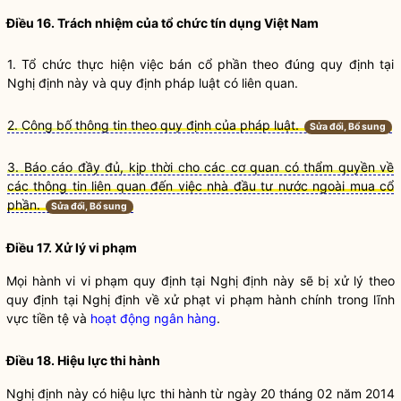
Điều 16. Trách nhiệm của
tổ chức tín dụng
Việt Nam
1. Tổ chức thực hiện việc bán
cổ phần
theo đúng quy định tại
Nghị định này và quy định pháp
luật
có liên quan.
2. Công bố thông tin theo quy định của pháp luật.
Sửa đổi, Bổ sung
3. Báo cáo đầy đủ, kịp thời cho các cơ quan có thẩm quyền về
các thông tin liên quan đến việc nhà đầu tư nước ngoài mua cổ
phần.
Sửa đổi, Bổ sung
Điều 17. Xử lý vi phạm
Mọi hành vi vi phạm quy định tại Nghị định này sẽ bị xử lý theo
quy định tại Nghị định về xử phạt vi phạm hành chính trong lĩnh
vực tiền tệ và
hoạt động ngân hàng
.
Điều 18. Hiệu lực thi hành
Nghị định này có hiệu lực thi hành từ ngày 20 tháng 02 năm 2014