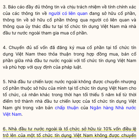
3. Báo cáo đầy đủ thông tin và chịu trách nhiệm về tính chính xác
của các thông tin về
người có liên quan
đang
sở hữu cổ phần
,
thông tin về
sở hữu cổ phần
thông qua
người có liên quan
và
thông qua ủy thác đầu tư tại
tổ chức tín dụng
Việt Nam mà
nhà
đầu tư nước ngoài
tham gia mua cổ phần.
4. Chuyển đủ số vốn đã đăng ký mua
cổ phần
tại
tổ chức tín
dụng
Việt Nam theo thỏa thuận trong hợp đồng mua, bán
cổ
phần
giữa
nhà đầu tư nước ngoài
với
tổ chức tín dụng
Việt Nam
và phù hợp với quy định của pháp
luật
.
5.
Nhà đầu tư chiến lược nước ngoài
không được chuyển nhượng
cổ phần
thuộc sở hữu của mình tại
tổ chức tín dụng
Việt Nam cho
tổ chức, cá nhân khác trong thời hạn tối thiểu 5 năm kể từ thời
điểm trở thành nhà đầu tư chiến lược của
tổ chức tín dụng
Việt
Nam ghi trong văn bản
chấp thuận
của
Ngân hàng Nhà nước
Việt Nam
.
6. Nhà đầu tư nước ngoài là tổ chức sở hữu từ 10% vốn điều lệ
trở lên của một tổ chức tín dụng Việt Nam không được chuyển