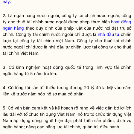
này
.
2. Là ngân hàng nước ngoài,
công ty tài chính
nước ngoài, công
ty cho thuê tài chính nước ngoài được phép thực hiện
hoạt động
ngân hàng
theo quy định của pháp
luật
của nước nơi đặt trụ sở
chính.
Công ty tài chính
nước ngoài chỉ được là
nhà đầu tư
chiến
lược tại
công ty tài chính
Việt Nam. Công ty cho thuê tài chính
nước ngoài chỉ được là
nhà đầu tư
chiến lược tại công ty cho thuê
tài chính Việt Nam.
3. Có kinh nghiệm hoạt động quốc tế trong lĩnh vực tài chính
ngân hàng
từ 5 năm trở lên.
4. Có tổng tài sản tối thiểu tương đương 20 tỷ đô la Mỹ vào năm
liền kề trước năm nộp hồ sơ mua
cổ phần
.
5. Có văn bản cam kết và kế hoạch rõ ràng về việc gắn bó lợi ích
lâu dài với
tổ chức tín dụng
Việt Nam, hỗ trợ
tổ chức tín dụng
Việt
Nam áp dụng công nghệ hiện đại; phát triển sản phẩm, dịch vụ
ngân hàng
; nâng cao năng lực tài chính, quản trị, điều hành.