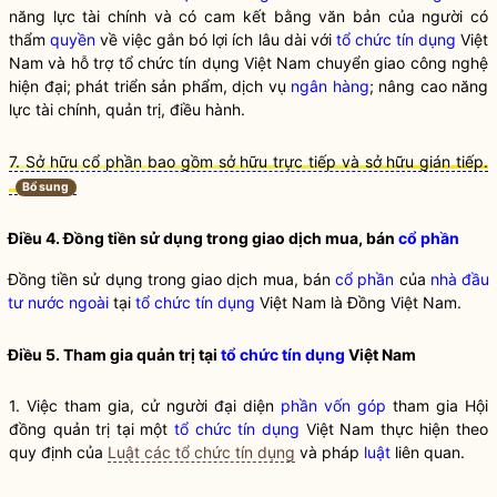
năng lực tài chính và có cam kết bằng văn bản của người có
thẩm
quyền
về việc gắn bó lợi ích lâu dài với
tổ chức tín dụng
Việt
Nam và hỗ trợ
tổ chức tín dụng
Việt Nam chuyển giao công nghệ
hiện đại; phát triển sản phẩm, dịch vụ
ngân hàng
; nâng cao năng
lực tài chính, quản trị, điều hành.
7. Sở hữu cổ phần bao gồm sở hữu trực tiếp và sở hữu gián tiếp.
Bổ sung
Điều 4. Đồng tiền sử dụng trong giao dịch mua, bán
cổ phần
Đồng tiền sử dụng trong giao dịch mua, bán
cổ phần
của
nhà đầu
tư nước ngoài
tại
tổ chức tín dụng
Việt Nam là Đồng Việt Nam.
Điều 5. Tham gia quản trị tại
tổ chức tín dụng
Việt Nam
1. Việc tham gia, cử người đại diện
phần vốn góp
tham gia Hội
đồng quản trị tại một
tổ chức tín dụng
Việt Nam thực hiện theo
quy định của
Luật các tổ chức tín dụng
và pháp
luật
liên quan.