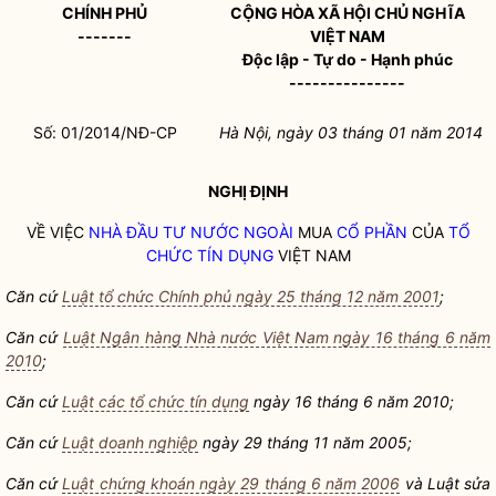
CHÍNH PHỦ
CỘNG HÒA XÃ HỘI CHỦ NGHĨA
-------
VIỆT NAM
Độc lập - Tự do - Hạnh phúc
---------------
Số: 01/2014/NĐ-CP
Hà Nội, ngày 03 tháng 01 năm 2014
NGHỊ ĐỊNH
VỀ VIỆC
NHÀ ĐẦU TƯ NƯỚC NGOÀI
MUA
CỔ PHẦN
CỦA
TỔ
CHỨC TÍN DỤNG
VIỆT NAM
Căn cứ
Luật tổ chức Chính phủ ngày 25 tháng 12 năm 2001
;
Căn cứ
Luật Ngân hàng Nhà nước Việt Nam ngày 16 tháng 6 năm
2010
;
Căn cứ
Luật các tổ chức tín dụng
ngày 16 thá
ng 6 năm 2010;
Căn cứ
Luật doanh nghiệp
ngày 29 thá
ng 11 năm 2005;
Căn cứ
Luật chứng khoán ngày 29 tháng 6 năm 2006
và Luật sửa