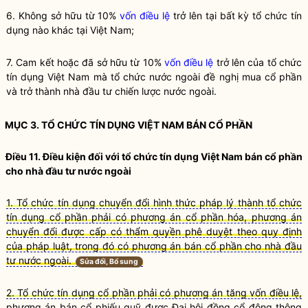
6. Không sở hữu từ 10%
vốn điều lệ
trở lên tại bất kỳ
tổ chức tín
dụng
nào khác tại Việt Nam;
7. Cam kết hoặc đã sở hữu từ 10%
vốn điều lệ
trở lên của
tổ chức
tín dụng
Việt Nam mà
tổ chức nước ngoài
đề nghị mua
cổ phần
và trở thành
nhà đầu tư chiến lược nước ngoài
.
MỤC 3.
TỔ CHỨC TÍN DỤNG
VIỆT NAM BÁN
CỔ PHẦN
Điều 11. Điều kiện đối với
tổ chức tín dụng
Việt Nam bán
cổ phần
cho
nhà đầu tư nước ngoài
1. Tổ chức tín dụng chuyển đổi hình thức pháp lý thành tổ chức
tín dụng cổ phần phải có phương án cổ phần hóa, phương án
chuyển đổi được cấp có thẩm quyền phê duyệt theo quy định
của pháp luật, trong đó có phương án bán cổ phần cho nhà đầu
tư nước ngoài.
Sửa đổi, Bổ sung
2. Tổ chức tín dụng cổ phần phải có phương án tăng vốn điều lệ,
phương án bán cổ phiếu quỹ được Đại hội đồng cổ đông thông