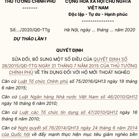
THỦ TƯỚNG CHÍNH PHỦ
CỘNG HÒA XÃ HỘI CHỦ NGHĨA
-------
VIỆT NAM
Độc lập - Tự do - Hạnh phúc
---------------
Số:.../2020/QĐ-TTg
Hà Nội, ngày ... tháng ... năm 2020
DỰ THẢO LẦN 1
QUYẾT ĐỊNH
SỬA ĐỔI, BỔ SUNG MỘT SỐ ĐIỀU CỦA
QUYẾT ĐỊNH SỐ
28/2015/QĐ-TTG NGÀY 21 THÁNG 7 NĂM 2015 CỦA THỦ TƯỚNG
CHÍNH PHỦ
VỀ TÍN DỤNG ĐỐI VỚI HỘ MỚI THOÁT NGHÈO
Căn cứ
Luật Tổ chức Chính phủ
số 75/2016/QH13 ngày 19 tháng
6 năm 2015;
Căn cứ
Luật Ngân hàng Nhà nước Việt Nam số 46/2010/QH12
ngày 16 tháng 6 năm 2010;
Căn cứ
Luật các Tổ chức tín dụng số 47/2010/QH12
ngày 16
tháng 6 năm 2010;
Căn cứ
Nghị quyết số 76/2014/QH13 ngày 24 tháng 6 năm 2014
của Quốc hội
về đẩy mạnh thực hiện mục tiêu giảm nghèo bền