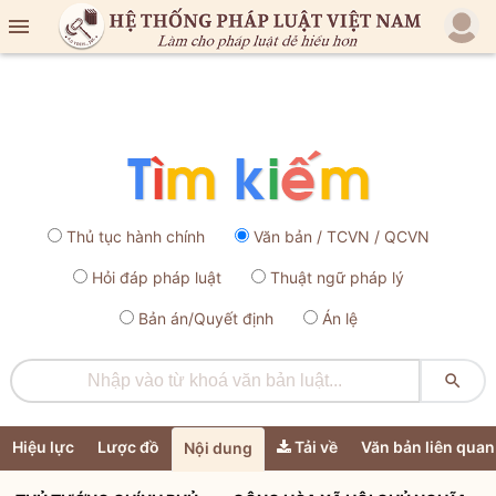

Thủ tục hành chính
Văn bản / TCVN / QCVN
Hỏi đáp pháp luật
Thuật ngữ pháp lý
Bản án/Quyết định
Án lệ

Hiệu lực
Lược đồ
Tải về
Văn bản liên quan
Nội dung