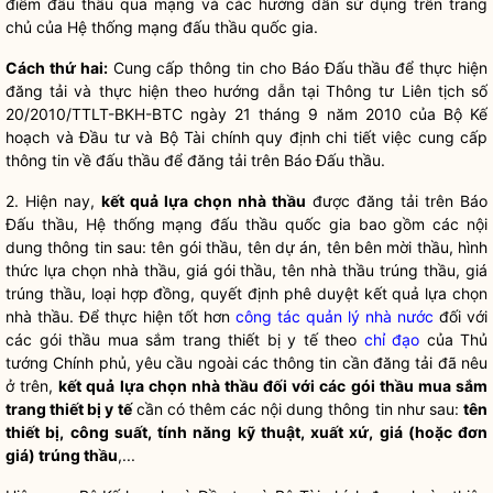
điểm đấu thầu qua mạng và các hướng dẫn sử dụng trên trang
chủ của Hệ thống mạng đấu thầu
quốc gia
.
Cách th
ứ
hai:
Cung cấp thông tin cho Báo Đấu thầu để thực hiện
đăng tải và thực hiện theo hướng dẫn tại Thông tư Liên tịch số
20/2010/TTLT-BKH-BTC ngày 21 tháng 9 năm 2010 của Bộ Kế
hoạch và Đầu tư và Bộ Tài chính quy định chi tiết việc cung cấp
thông tin về đấu thầu để đăng tải trên Báo Đấu thầu.
2. Hiện nay,
kết quả lựa chọn nhà thầu
được đăng tải trên Báo
Đấu thầu, Hệ thống mạng đấu thầu
quốc gia
bao gồm các nội
dung thông tin sau: tên gói thầu, tên dự án, tên bên mời thầu, hình
thức lựa chọn nhà thầu, giá gói thầu, tên nhà thầu trúng thầu, giá
trúng thầu, loại hợp đồng, quyết định phê duyệt kết quả lựa chọn
nhà thầu. Để thực hiện tốt hơn
công tác
quản lý nhà nước
đối với
các gói thầu mua sắm trang thiết bị y tế theo
chỉ đạo
của Thủ
tướng Chính phủ, yêu cầu ngoài các thông tin cần đăng tải đã nêu
ở trên,
kết quả lựa chọn nhà thầu đối với các gói thầu mua sắm
trang thiết bị y tế
cần có thêm các nội dung thông tin như sau:
tên
thiết bị, công suất, tính năng kỹ thuật, xuất xứ, giá (hoặc đ
ơ
n
giá) trúng thầu
,...