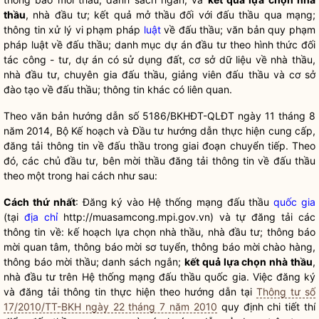
thầu
, nhà đầu tư; kết quả mở thầu đối với đấu thầu qua mạng;
thông tin xử lý vi phạm pháp
luật
về đấu thầu; văn bản quy phạm
pháp
luật
về đấu thầu; danh mục dự án đầu tư theo hình thức đối
tác công - tư, dự án có sử dụng đất, cơ sở dữ liệu về nhà thầu,
nhà đầu tư, chuyên gia đấu thầu, giảng viên đấu thầu và cơ sở
đào tạo về đấu thầu; thông tin khác có liên quan.
Theo văn bản hướng dẫn số 5186/BKHĐT-QLĐT ngày 11 tháng 8
năm 2014, Bộ Kế hoạch và Đầu tư hướng dẫn thực hiện cung cấp,
đăng tải thông tin về đấu thầu trong giai đoạn chuyển tiếp. Theo
đó, các chủ đầu tư, bên mời thầu đăng tải thông tin về đấu thầu
theo một trong hai cách như sau:
Cách th
ứ
nhất
: Đăng ký vào Hệ thống mạng đấu thầu
quốc gia
(tại
địa chỉ
http://muasamcong.mpi.gov.vn) và tự đăng tải các
thông tin về: kế hoạch lựa chọn nhà thầu, nhà đầu tư; thông báo
mời quan tâm, thông báo mời sơ tuyển, thông báo mời chào hàng,
thông báo mời thầu; danh sách ngắn;
kết quả lựa chọn nhà thầu
,
nhà đầu tư trên Hệ thống mạng đấu thầu
quốc gia
. Việc đăng ký
và đăng tải thông tin thực hiện theo hướng dẫn tại
Thông tư số
17/2010/TT-BKH ngày 22 tháng 7 năm 2010
quy định chi tiết thí