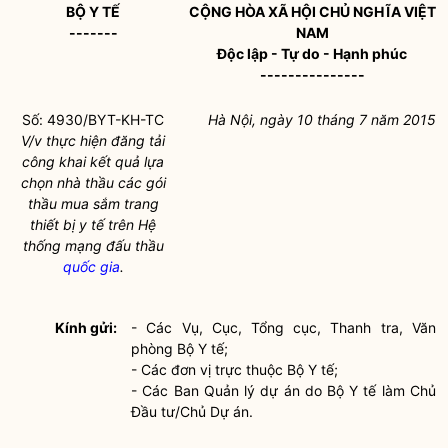
BỘ Y TẾ
CỘNG HÒA XÃ HỘI CHỦ NGHĨA VIỆT
-------
NAM
Độc lập - Tự do - Hạnh phúc
---------------
Số: 4930/BYT-KH-TC
Hà Nội
, ngày
10
tháng
7
năm
2015
V/v thực hiện đăng tải
công khai kết quả lựa
chọn nhà thầu các gói
thầu mua sắm trang
thiết bị y tế trên Hệ
thống mạng đấu thầu
quốc gia
.
Kính gửi:
- Các Vụ, Cục, Tổng cục, Thanh tra, Văn
phòng Bộ Y tế;
- Các đơn vị trực thuộc Bộ Y tế;
- Các Ban Quản lý dự án do Bộ Y tế làm Chủ
Đầu tư/Chủ Dự án.