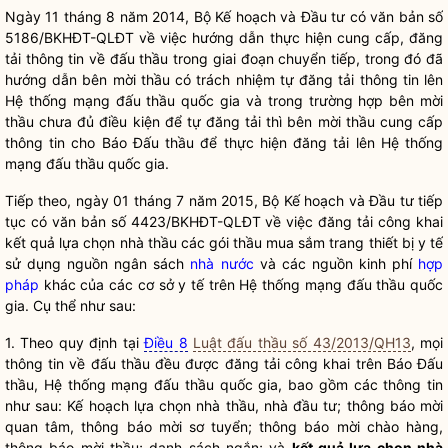
Ngày 11 tháng 8 năm 2014, Bộ Kế hoạch và Đầu tư có văn bản số
5186/BKHĐT-QLĐT về việc hướng dẫn thực hiện cung cấp, đăng
tải thông tin về đấu thầu trong giai đoạn chuyển tiếp, trong đó đã
hướng dẫn bên mời thầu có trách nhiệm tự đăng tải thông tin lên
Hệ thống mạng đấu thầu
quốc gia
và trong trường hợp bên mời
thầu chưa đủ điều kiện để tự đăng tải thì bên mời thầu cung cấp
thông tin cho Báo Đấu thầu để thực hiện đăng tải lên Hệ thống
mạng đấu thầu
quốc gia
.
Tiếp theo, ngày 01 tháng 7 năm 2015, Bộ Kế hoạch và Đầu tư tiếp
tục có văn bản số 4423/BKHĐT-QLĐT về việc đăng tải công khai
kết quả lựa chọn nhà thầu các gói thầu mua sắm trang thiết bị y tế
sử dụng nguồn ngân sách
nhà nước
và các nguồn kinh phí
hợp
pháp
khác của các cơ sở y tế trên Hệ thống mạng đấu thầu
quốc
gia
. Cụ thể như sau:
1. Theo quy định tại
Điều 8
Luật đấu thầu số 43/2013/QH13
, mọi
thông tin về đấu thầu đều được đăng tải công khai trên Báo Đấu
thầu, Hệ thống mạng đấu thầu
quốc gia
, bao gồm các thông tin
như sau: Kế hoạch lựa chọn nhà thầu, nhà đầu tư; thông báo mời
quan tâm, thông báo mời sơ tuyển; thông báo mời chào hàng,
thông báo mời thầu; danh sách ngắn; và
kết quả lựa chọn nhà