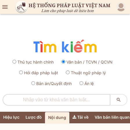

Thủ tục hành chính
Văn bản / TCVN / QCVN
Hỏi đáp pháp luật
Thuật ngữ pháp lý
Bản án/Quyết định
Án lệ

Hiệu lực
Lược đồ
Tải về
Văn bản liên quan
Nội dung