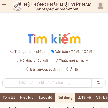

Thủ tục hành chính
Văn bản / TCVN / QCVN
Hỏi đáp pháp luật
Thuật ngữ pháp lý
Bản án/Quyết định
Án lệ

Tóm tắt
Hiệu lực
Lược đồ
Tải về
Văn bả
Nội dung