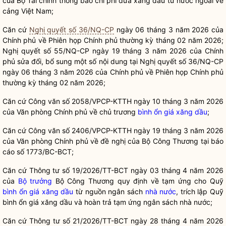
của Bộ
Tài
chính thông báo
chi
phí đưa
xăng dầu
từ nước
ngoài
về
cảng Việt Nam;
Căn cứ
Nghị quyết số 36/NQ-CP
ngày 06 tháng 3 năm 2026 của
Chính phủ về Phiên họp Chính phủ thường kỳ tháng 02 năm 2026;
Nghị quyết
số
55/NQ-CP ngày 19 tháng 3
năm
2026 của Chính
phủ sửa
đổi
, bổ sung một số nội dung tại
Nghị quyết
số 36
/NQ-CP
ngày 06 tháng 3 năm 2026 của
Chính phủ
về Phiên
họp
Chính phủ
thường kỳ tháng 02 năm 2026;
Căn cứ Công văn số 2058/VPCP-KTTH ngày 10 tháng 3 năm 2026
của Văn phòng Chính phủ về
chủ
trương
bình ổn giá
xăng dầu
;
Căn cứ Công văn số 2406/VPCP
-
KTTH ngày 19 tháng 3 năm 2026
của Văn phòng Chính phủ về
đề
nghị của Bộ Công Thương tại báo
cáo số 1773/BC-BCT;
Căn cứ Thông
tư số
19/2026/TT-
BCT
ngày 03 tháng 4 năm 2026
của
Bộ trưởng
Bộ Công Thương quy định về
tạm ứng
cho Quỹ
bình ổn giá
xăng dầu
từ
nguồn ngân
sách
nhà nước
,
tr
ích
lập
Quỹ
bình ổn giá
xăng dầu
và hoàn trả tạm ứng ngân sách
nhà nước
;
Căn
cứ
Thông
tư số 21/2026
/
TT-BCT
ngày
28 tháng 4 năm 2026