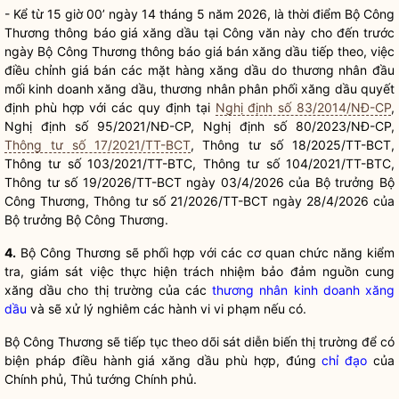
- Kể từ 15 giờ 00’ ngày 14 tháng 5 năm 2026, là thời điểm Bộ Công
Thương thông báo giá xăng dầu tại Công văn này cho đ
ế
n trước
ngày Bộ Công Thương
thông
báo giá b
á
n xăng dầu tiếp theo, việc
điều
chỉnh
giá bán các mặt
hàng xăng
dầu do thương nhân đầu
mối
kinh doanh xăng dầu
, thương
nhân
phân phối xăng dầu quyết
định phù hợp với các quy định tại
Nghị định số 83/2014/NĐ-CP
,
Nghị định số 95/2021/
NĐ
-CP, Nghị
định số
8
0
/2023/
NĐ
-CP,
Thông tư số 17/2021/TT-BCT
, Thông
t
ư số
1
8/2025
/T
T-BCT,
Thông
tư
số
1
03/2021/TT-BTC
,
Thông tư
số
104/2021
/T
T-BTC,
Thông tư số
19/2026/TT-BCT
ngày
03/4/2026 của
Bộ trưởng
Bộ
Công
Thương,
Thông tư số
21/2026/
T
T-BCT
ngày
28/4/2026 của
Bộ trưởng
Bộ
Công
Thương
.
4.
Bộ Công Thương
sẽ
phối hợp với
các
cơ quan chức năng kiểm
tra, giám sát việc
thực hiện
trách nhiệm bảo
đảm
nguồn cung
xăng dầu cho thị trường của các
thương nhân kinh doanh xăng
dầu
và sẽ xử lý nghiêm các hành
vi
vi phạm nếu có
.
B
ộ Công Thương sẽ tiếp tục theo
dõi
sát diễn biến thị trường
để
có
biện pháp điều hành
giá
xăng
dầu phù hợp,
đúng
chỉ đạo
của
Chính phủ, Thủ tướng Chính phủ.