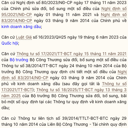
Căn cứ
Nghị định số 8
0
/2023/NĐ-CP
ngày
17 tháng 11 năm 2023
của Chính phủ sửa
đổi
, bổ sung một số điều của
Nghị định số
95/2021/NĐ-CP
ngày
01 tháng 11 năm 2021 và
Nghị định số
83/2014/NĐ-CP
ngày 03 tháng 9 năm 2014 của Chính phủ về
kinh doanh xăng dầu
;
Căn
cứ
Luật Giá
số
16/2023/QH25 ng
à
y 19 tháng 6 năm 2023 của
Quốc hội
;
Căn cứ
Thông tư số 17/2021/TT-BCT ngày 15 tháng 11 năm 2021
của
Bộ trưởng
Bộ Công Thương sửa đổi, bổ sung một số điều của
Thông
tư số
38/2014/TT-BCT ngày 24 tháng 10 năm 2014 của
Bộ
trưởng
Bộ Công Thương quy định chi
tiết
một số điều của
Nghị
định số 83/2014/NĐ-CP
ngày 03 tháng 9 năm 2014 của Chính
phủ về
kinh doanh xăng dầu
(sau đây gọi tắt là
Thông tư số
17/2021/TT-BCT
);
Thông tư số 18/2025/TT-BCT ngày 13 tháng 3
năm 2025
của
Bộ trưởng
Bộ Công Thương sửa đổi, bổ sung, bãi
bỏ một số quy định tại các Thông tư quy định về
kinh doanh xăng
dầu
;
Căn cứ Thông tư liên tịch số 39/2014/TTLT-BCT-BTC ngày 29
tháng 10 năm 2014 của Liên Bộ Công Thương - Tài chính quy định