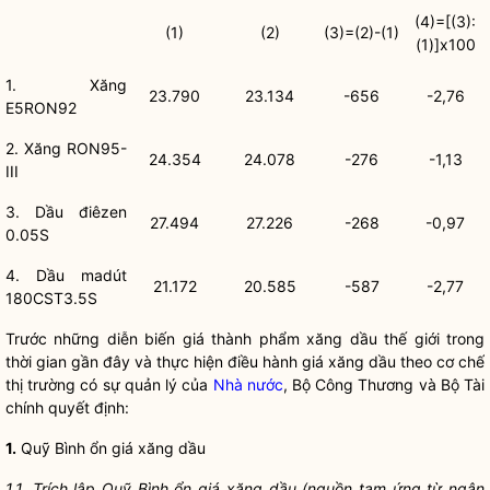
(4
)=[
(3):
(
1
)
(2)
(
3)=(2)-(1)
(1)
]
x100
1
.
Xăng
23.790
23.134
-656
-2,76
E5RON92
2. Xăng RON95-
24.354
24.078
-276
-
1,1
3
III
3. Dầu
điêzen
27.494
27.226
-268
-0,97
0.05S
4. Dầu ma
d
út
21.172
20.585
-587
-2,77
180CST3.5S
Trước
những diễn
biến
giá thành phẩm
xăng dầu
thế
giới trong
thời gian
gần đây
và thực hiện điều
hành giá
xăng dầu
theo cơ chế
thị trường có sự quản lý của
Nhà nước
,
B
ộ Công Thương và Bộ Tài
chính quyết định:
1.
Quỹ
Bình ổ
n giá
xăng dầu
1.1.
Trích lập
Quỹ Bình
ổn giá
xăng
dầu
(nguồn tạm
ứng
từ ngân