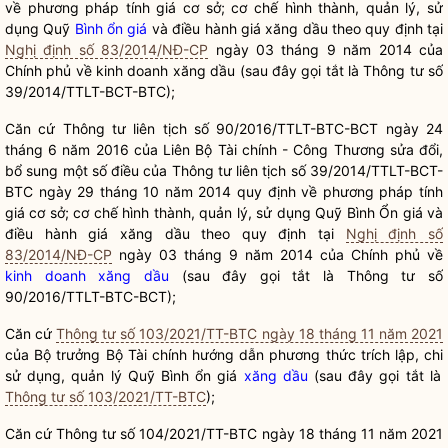
về phương pháp tính giá cơ sở; cơ chế hình thành, quản lý, sử
dụng Quỹ
Bình ổn giá
và điều hành giá
xăng
dầu theo quy định tại
Nghị định số 83/2014/NĐ-CP
ngày 03 tháng 9 năm 2014 của
Chính phủ về
kinh doanh xăng dầu
(sau đây gọi tắt l
à
Thông tư số
39/2014/TTLT-BCT-BTC);
Căn cứ Thông tư liên tịch số 90/2016/TTLT-BTC-BCT ngày 24
tháng 6 năm 2016 của Liên Bộ Tài chính - Công Thương
sửa đổi
,
bổ sung một số điều của Thông tư liên tịch số 39/2014/TTLT-BCT-
BTC ngày 29 tháng 10 năm 2014 quy định về phương pháp tính
giá cơ sở; cơ chế hình thành, quản lý, sử dụng Quỹ
Bình
Ổn gi
á
và
điều hành
giá xăng
dầu theo quy định tại
Nghị định số
83/2014/NĐ-CP
ngày 03 tháng 9 năm 2014
của
Chính phủ về
kinh doanh xăng dầu
(sau
đây
gọi
tắt
là Thông tư số
90/2016/TTLT-BTC-BCT);
Căn cứ
Thông tư số 103/2021/TT-BTC ngày 18 tháng 11 năm 2021
của
Bộ trưởng
Bộ Tài chính hướng dẫn
phương
thức trích lập,
chi
sử dụng, quản lý Quỹ Bình
ổn
giá
xăng dầu
(sau
đây
gọi tắt là
Thông tư số 103/2021/TT-BTC
);
Căn cứ
Thông tư số
1
04/2021/TT-BTC
ngày
18
tháng 11 năm 2021