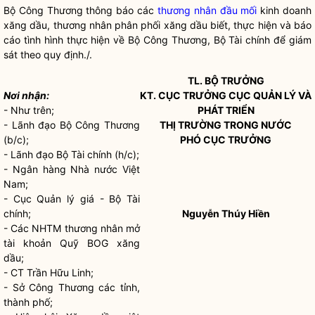
Bộ
Công
Thương thông báo các
thương nhân đầu mối
kinh doanh
xăng
dầu
, thương nhân phân
phối
xăng dầu
biết, thực hiện và báo
cáo tình hình thực hiện về Bộ
Công
Thương, Bộ
Tài
chính để giám
sát theo quy định
./.
TL.
BỘ TRƯỞNG
Nơi nhận:
KT. CỤC TRƯỞNG CỤC QUẢN LÝ VÀ
-
Như trên;
PHÁT TRIỂN
-
Lãnh
đ
ạo Bộ Công
Thương
THỊ TRƯỜNG TRONG NƯỚC
(
b/
c);
PHÓ CỤC TRƯỞNG
- L
ãn
h đạo
B
ộ Tài chính (h/c);
- Ng
â
n hàng Nhà
nước
Việt
Nam;
- Cục Qu
ả
n lý gi
á
- Bộ
Tài
chính
;
Nguyễn Thúy Hiền
-
Các
NHTM
thương
nhân m
ở
tài
khoản
Quỹ
BOG
xăng
dầu;
-
CT Trần
Hữu Linh;
-
Sở Công
Thương các
tỉnh
,
thành phố
;