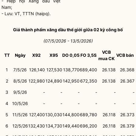
- Hiệp
hội
Xăng
dầu việt
Nam;
- Lưu: VT, TTTN (haipq).
Giá thành phẩm
xăng dầu
thế giới giữa 02 kỳ công bố
(07/5/2026 -
1
3/5/2026)
VCB
TT
Ngày
X92
X95
DO
0,05
FO 3
,5S
VCB b
á
n
mua
CK
1
7/5
/2
6
126
,
140
127,530
138,770
689
,400
26
.
13
8
26.3
68
2
8/5/26
1
2
2,
980
124
,
890
142,950
672,350
26.13
8
26
.
367
3
9/5/26
-
-
-
-
-
-
4
10/5/26
-
-
-
-
-
-
5
11/5/26
127,400
130,030
144,
8
00
6
8
9,780
26
.
11
8
26.373
6
12/5/26
132,430
134,730
149,440
696,200
26
.1
1
8
26.379