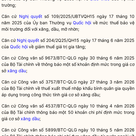
trường;
Căn
cứ
Nghị quyết
số 109/2025/
U
BTVQH15 ngày 17 tháng 10
năm 2025 của Ủy ban Thường vụ
Quốc hội
về mức thuế bảo v
ệ
môi trường đối với xăng, dầu, m
ỡ nhờn
;
C
ă
n cứ
Nghị quyết
số 204/2Q25/QH15 ngày 17 tháng 6 năm 2025
của
Quốc hội
về giảm
thuế
giá
trị
gia tăng;
Căn cứ
Công văn
số 9673/BTC-QLG ngày 30 tháng 6 năm 2025
của Bộ Tài chính về thông báo một số khoản định mức trong giá cơ
sở
xăng dầu
;
Căn cứ
Công văn số 3757/BTC-QLG
ngày
27 tháng 3 năm 2026
của Bộ Tài chính về
thuế xuất
thuế nhập khẩu
bình
quân
gia
quyền
áp dụng trong
công
thức tính giá cơ sở
xăng dầu
;
Căn cứ Công văn số 4537/BTC-QLG ngày 10 tháng 4 năm 2026
của Bộ Tài chính thông báo một 50 khoản chi phí định m
ứ
c
trong
giá cơ sở
xăng dầu
;
Căn
cứ Công văn số 5899/BTC-QLG ngày 10 tháng 5 năm 2026