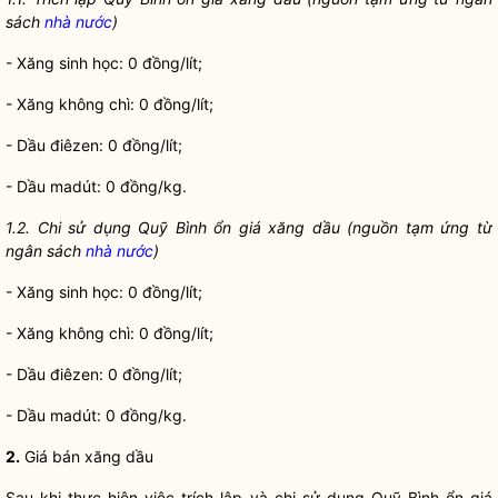
sách
nhà nước
)
-
Xăng
sinh học: 0 đồng/
lít
;
- X
ăng
không
chì
: 0
đồng
/lít;
-
Dầu
điêzen
: 0
đồng
/lít;
-
Dầu mad
ú
t: 0 đồng/kg
.
1.2
. Ch
i
sử dụng Quỹ
Bình ổn giá
xăng
dầu (nguồn tạm ứng từ
ngân
sách
nhà nước
)
-
Xăng sinh
học: 0 đồng/lít;
- X
ă
ng không chì: 0 đồng/lít;
- Dầu
điêzen
: 0 đồng/lít;
- Dầu madút: 0 đồng/kg.
2.
Giá
bán xăng
dầu
Sau
khi
thực hiện việc trích lập và chi sử dụng Quỹ Bình
ổn
giá