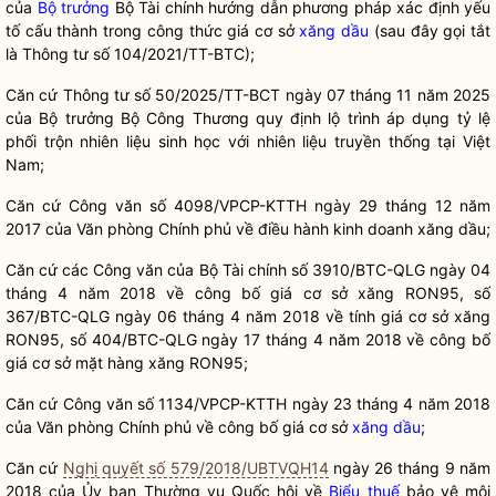
của
Bộ trưởng
Bộ
Tài chính
hướng dẫn phương pháp x
á
c đ
ị
nh y
ế
u
tố cấu thành trong công
thức
giá cơ sở
xăng dầu
(sau đây gọi
tắt
là
Thông
tư số 104/2021/TT-BTC);
Căn
cứ Thông tư số 50/2025
/T
T-BCT ngày 07 tháng 11 năm 2025
của
Bộ trưởng
Bộ Công Thương quy định lộ trình áp dụng
tỷ
lệ
phối trộn nhiên liệu sinh học
với
nhiên liệu truyền
thống
tại Việt
Nam;
C
ă
n cứ Công
văn
số 4098/VPCP-KTTH ngày 29 tháng 12 năm
2017 của Văn phòng Chính phủ về điều hành
kinh doanh xăng dầu
;
Căn cứ các Công văn của Bộ Tài chính số 3910/BTC-QLG ngày 04
tháng 4
năm
2018 v
ề
công bố giá cơ sở xăng RON95, số
367/BTC-QLG ngày 06 tháng 4 năm 2018 về
tính
giá cơ sở xăng
RON95, số 404/BTC-QLG ngày 17 tháng 4 năm 2018 về công bố
gi
á
cơ sở mặt hàng xăng RON95;
Căn cứ
Công văn s
ố
1134/VPCP-KTTH ngày 23 tháng 4 năm 2018
của Văn phòng Chính phủ về công bố gi
á
cơ sở
xăng dầu
;
Căn
cứ
Nghị quyết số 579/2018/UBTVQH14
ngày
26 tháng 9 năm
2018 của Ủy ban Thường vụ
Quốc hội
về
Biểu thuế
bảo vệ môi