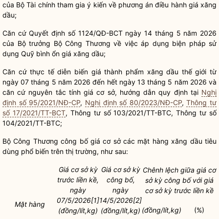
của Bộ T
à
i chính tham gia ý kiến về phương án điều hành giá
xăng
dầu
;
Căn cứ Quy
ết
định số 1124/QĐ-BCT ngày 14 tháng 5 năm 2026
của
Bộ trưởng
Bộ
Công
Thương về việc áp dụng biện pháp
sử
d
ụng Quỹ bình
ổn
giá xăng
dầu
;
Căn
cứ
thực tế diễn biến giá
thành phẩm
xăng
d
ầu thế giới từ
ngày
07 tháng 5 năm 2026 đến hết
ngày
13 tháng 5 năm 2026 và
căn cứ nguyên tắc tính giá cơ
sở
, hướng dẫn quy định tại
Nghị
định số 95/2021/NĐ-CP
,
Nghị định số 80/2023/NĐ-CP
,
Thông tư
số 17/2021/TT-BCT
, Thông tư số 103/202
1/TT
-BTC, Thông tư
số
104/2021/TT-BTC;
Bộ Công Thương công bố giá cơ sở các mặt hàng
xăng dầu
tiêu
dùng phổ
biến
trên thị trường, như sau:
Giá
cơ sở kỳ
Giá
cơ sở kỳ
Chênh lệch
giữa giá
cơ
trước
liền
kề,
công bố
,
sở kỳ
công bố
với gi
á
ngày
ngà
y
cơ sở kỳ trước liền kề
07/5/2026[1]
14/5/2026[2]
M
ặ
t hàng
(
đồng
/
lí
t,kg)
(%)
(
đồng
/
lí
t,kg)
(
đồng
/
lí
t,kg)