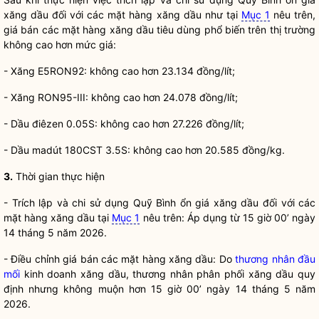
xăng dầu
đối
với các mặt hàng
xăng dầu
như tại
Mục 1
nêu trên,
giá bán các
mặt
hàng
xăng dầu
tiêu dùng phổ biến trên thị trường
không cao hơn mức giá:
- Xăng E5RON92: không cao hơn 23.134 đồng/lít;
- Xăng RON95-
III
: không cao hơn 24.078 đồng/lít;
- Dầu
điêzen
0.05S: không cao hơn 27.226 đồng/lít;
- Dầu madút 180CST 3.5S: không cao hơn 20.585 đồng/kg.
3.
Thời gian thực hiện
- Trích lập v
à
chi sử dụng Quỹ
Bình
ổn giá
xăng dầu
đối
với các
mặt
hàng
xăng dầu
tại
Mục 1
nêu trên: Áp dụng từ 15 giờ 00’ ngày
14 tháng 5 năm 2026.
- Điều chỉnh giá bán các mặt
hàng
xăng dầu: Do
thương nhân đầu
mối
kinh doanh xăng dầu
, thương nhân phân
phối xăng
dầu quy
định nhưng không muộn hơn
15
giờ 00’ ngày 14 tháng 5 năm
2026
.