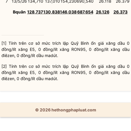
7
13/5/26
134
,
710
137,010
154,230
690,540
26
.
11
8
26.379
Bqu
â
n
128,737
130,838
146,038
687,654
26.126
26.373
[1] Tính trên cơ sở mức trích lập Quỹ
Bình ổn giá
xăng dầu
0
đồng/lít xăng E5, 0 đồng/lít xăng RON95, 0 đồng/lít
xăng dầu
điêzen, 0 đồng/lít dầu madút.
[2] Tính trên cơ sở mức trích lập Quỹ
Bình ổn giá
xăng dầu
0
đồng/lít xăng E5, 0 đồng/lít xăng RON95, 0 đồng/lít
xăng dầu
điêzen, 0 đồng/lít dầu madút.
© 2026 hethongphapluat.com