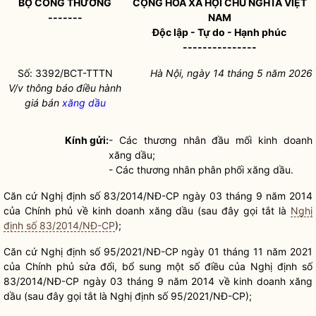
BỘ CÔNG THƯƠNG
CỘNG HÒA XÃ HỘI CHỦ NGHĨA VIỆT
-------
NAM
Độc lập - Tự do - Hạnh phúc
---------------
Số: 3392/BCT-TTTN
Hà Nội, ngày 14 tháng 5 năm 2026
V/v
thông báo điều hành
giá bán
xăng dầu
Kính gửi:
- C
á
c thương nhân đầu
mối
kinh doanh
xăng dầu
;
- Các thương nhân
phân phối
xăng dầu
.
Căn cứ
Nghị định số
83/2014/NĐ-CP ngày 03 tháng 9 năm 2014
của Chính phủ về
kinh doanh xăng dầu
(sau
đây
gọi
tắt là
Nghị
định số 83/2014/NĐ-CP
);
Căn
cứ Nghị đ
ịnh
số 95/2021/NĐ-CP
ngày
01 tháng 11 năm 2021
của Chính phủ sửa
đổi
,
bổ
sung một số điều của
Nghị
định số
83/2014/NĐ-CP
ngày
03 tháng 9
năm
2014 về
kinh doanh xăng
dầu
(sau
đây
gọi
tắt là Nghị định
số 95/2021/NĐ-CP);