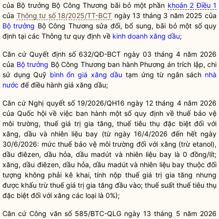
của Bộ
trưởng
Bộ
Công
Thương
bãi bỏ
một phần
khoản 2 Điều 1
của
Thông tư số 18/2025/TT-BCT
ngày
13 tháng 3 năm 2025 của
Bộ trưởng
Bộ Công Thương sửa đổi, bổ sung, bãi bỏ một số quy
định tại các Thông tư quy định về
kinh doanh xăng dầu
;
Căn cứ
Quyết định số
632/
QĐ
-BCT ngày 03 tháng 4 năm 2026
của
Bộ trưởng
Bộ Công Thương ban hành Phương án
trích
lập, chi
sử dụng Qu
ỹ
bình ổn giá
xăng dầu
tạm
ứng
từ ngân sách
nhà
nước
để điều hành giá xăng
d
ầu;
Căn
cứ
Nghị quyết
số 19/2026/QH16 n
g
ày 12 tháng 4 năm 2026
của
Quốc hội
về việc ban hành một số quy định về
thuế
bảo vệ
môi
trường
, thuế giá tr
ị
gia tăng, thuế tiêu thụ
đặc
biệt đối với
xăng, dầu và nhiên
l
iệu bay (từ ngày 16/4/2026
đến
hết ngày
30/6/2026: mức thuế bảo vệ môi trường đối với xăng (trừ etanol),
dầu
điêzen
, dầu hỏa, dầu madút và nhiên liệu bay là 0 đồng/lít;
xăng,
dầu điêzen
, dầu hỏa, dầu madút
và nhiên
liệu bay thuộc đối
tượng không phả
i
kê khai, tính nộp thuế giá trị gia tăng nhưng
được khấu
trừ
thuế giá
trị
gia tăng
đầu vào
; thuế
suất
thuế tiêu thụ
đặc
biệt
đối
với
xăng
các loại là 0%);
Căn cứ Công văn
số
585/BTC-QLG ngày 13 tháng 5 năm 2026