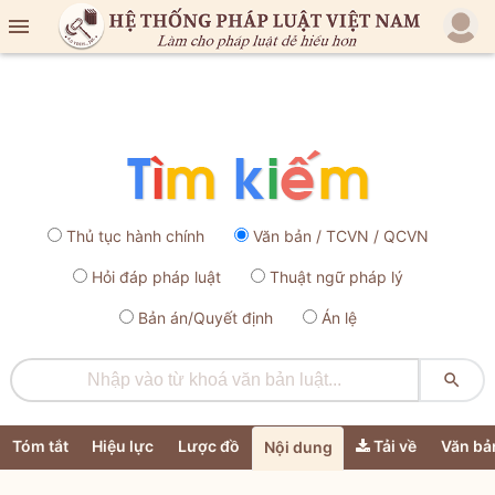

Thủ tục hành chính
Văn bản / TCVN / QCVN
Hỏi đáp pháp luật
Thuật ngữ pháp lý
Bản án/Quyết định
Án lệ

Tóm tắt
Hiệu lực
Lược đồ
Tải về
Văn bả
Nội dung