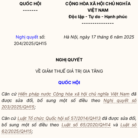
QUỐC HỘI
CỘNG HÒA XÃ HỘI CHỦ NGHĨA
-------
VIỆT NAM
Độc lập - Tự do - Hạnh phúc
---------------
Nghị quyết
số:
Hà Nội, ngày 17 tháng 6 năm 2025
204/2025/QH15
NGHỊ QUYẾT
VỀ GIẢM THUẾ GIÁ TRỊ GIA TĂNG
QUỐC HỘI
Căn cứ
Hiến pháp nước Cộng hòa xã hội chủ nghĩa Việt Nam
đã
được sửa đổi, bổ sung một số điều theo
Nghị quyết số
203/2025/QH15
;
Căn cứ
Luật Tổ chức Quốc hội số 57/2014/QH13
đã được sửa đổi,
bổ sung một số điều theo
Luật số 65/2020/QH14
và
Luật số
62/2025/QH15
;