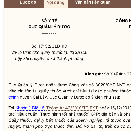
Lược đồ
Văn bản liên quan
Nội dung
BỘ Y TẾ
CỘNG H
CỤC QUẢN LÝ DƯỢC
-------
Số: 17152/QLD-KD
V/v lộ trình cho quầy thuốc tại thị xã Cai
Lậy khi chuyển từ xã thành phường
Kính gửi:
Sở Y tế tỉnh T
Cục Quản lý Dược nhận được Công văn số 3029/SYT-NVD ngà
việc xin tồn tại quầy thuốc vượt chỉ tiêu tại các phường thuộ
chính
huyện Cai Lậy, Cục Quản lý Dược có ý kiến như sau:
Tại
Khoản 1 Điều 5
Thông tư 43/2010/TT-BYT
ngày 15/12/2010 
tắc, tiêu chuẩn “Thực hành tốt nhà thuốc” GPP;
địa bàn
và phạm
Quầy thuốc, đại lý bán thuốc của doanh nghiệp, tủ thuốc của t
huyện, thành phố trực thuộc tỉnh. Đối với xã, thị trấn đã có