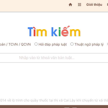


Giới thiệu
bản / TCVN / QCVN
Hỏi đáp pháp luật
Thuật ngữ pháp lý
4 về lộ trình cho quầy thuốc tại thị xã Cai Lậy khi chuyển từ xã 