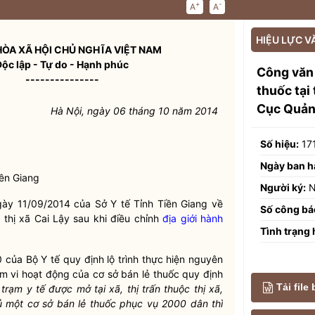
+
-
A
A
HIỆU LỰC V
ÒA XÃ HỘI CHỦ NGHĨA VIỆT NAM
Độc lập - Tự do - Hạnh phúc
Công văn
---------------
thuốc tại
Cục Quản
Hà Nội, ngày 06 tháng 10 năm 2014
Số hiệu:
17
Ngày ban h
iền Giang
Người ký:
N
y 11/09/2014 của Sở Y tế Tỉnh Tiền Giang về
Số công bá
c thị xã Cai Lậy sau khi điều chỉnh
địa giới hành
Tình trạng 
của Bộ Y tế quy định lộ trình thực hiện nguyên
 vi hoạt động của cơ sở bán lẻ thuốc quy định
Tải file
rạm y tế được mở tại xã, thị trấn thuộc thị xã,
 đủ một cơ sở bán lẻ thuốc phục vụ 2000 dân thì