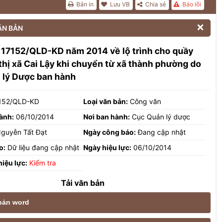
Bản in
Lưu VB
Chia sẻ
Báo lỗi

ĂN BẢN
 17152/QLD-KD năm 2014 về lộ trình cho quầy
 thị xã Cai Lậy khi chuyển từ xã thành phường do
 lý Dược ban hành
152/QLD-KD
Loại văn bản:
Công văn
ành:
06/10/2014
Nơi ban hành:
Cục Quản lý dược
guyễn Tất Đạt
Ngày công báo:
Đang cập nhật
o:
Dữ liệu đang cập nhật
Ngày hiệu lực:
06/10/2014
hiệu lực:
Kiểm tra
Tải văn bản
 bản word