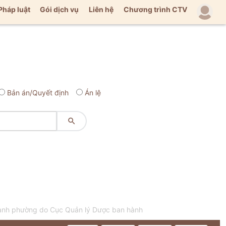
Pháp luật
Gói dịch vụ
Liên hệ
Chương trình CTV
Bản án/Quyết định
Án lệ

thành phường do Cục Quản lý Dược ban hành