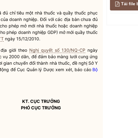
Tải fil
 đủ chỉ tiêu một nhà thuốc và quầy thuốc phục
 của doanh nghiệp. Đối với các
địa bàn
chưa đủ
ì cho phép mở mới nhà thuốc hoặc doanh nghiệp
ì cho phép doanh nghiệp GDP) mở mới quầy thuốc
YT
ngày 15/12/2010.
 địa giới theo
Nghị quyết số 130/NQ-CP
ngày
ục vụ 2000 dân, để đảm bảo màng lưới cung ứng
i gian chuyển đổi thành nhà thuốc, đề nghị Sở Y
ạt động để Cục Quản lý Dược xem xét, báo cáo
Bộ
.
KT. CỤC TRƯỞNG
PHÓ CỤC TRƯỞNG