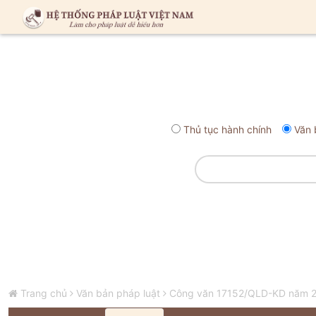
Thủ tục hành chính
Văn 
Trang chủ
Văn bản pháp luật
Công văn 17152/QLD-KD năm 201