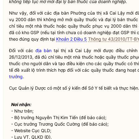
không tiếp tục mở mới đại lý bán thuốc của doanh nghiệp.
Như vậy, đối với các
địa bàn
Phường của thị xã Cai Lậy mới đã
vụ 2000 dân thì không mở mới quầy thuốc và đại lý bán thuốc
chỉ tiêu một nhà thuốc hoặc quầy thuốc phục vụ 2000 dân th
đã có kho GSP (nếu tại tỉnh chưa có doanh nghiệp đạt GSP th
theo đúng quy định tại
Khoản 2 Điều 5
Thông tư 43/2010/TT-B
Đối với các
địa bàn
tại thị xã Cai Lậy mới được điều chỉnh
26/12/2013, đã đủ chỉ tiêu một nhà thuốc hoặc quầy thuốc ph
thuốc cho người dân và tạo điều kiện cho các quầy thuốc có thờ
tế đề xuất lộ trình thích hợp đối với các quầy thuốc đang ho
trưởng
.
Cục Quản lý Dược có một số ý kiến để Sở Y tế biết và thực hiện
Nơi nhận:
- Như trên;
-
Bộ trưởng
Nguyễn Thị Kim Tiến (để báo cáo);
- Cục trưởng Trương Quốc Cường (để báo cáo);
- Website Cục QLD;
- Lưu VT, QLKD (Đ).