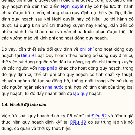
quy hoạch mà đến thời điểm
Nghị quyết
này có hiệu lực thi hành
chưa được bố trí vốn, nhưng chưa quy định cụ thể việc lập, thẩm
định quy hoạch sau khi
Nghị quyết
này có hiệu lực thi hành có
được sử dụng kinh phí chi thường xuyên hay không, dẫn đến có
nhiều cách hiểu khác nhau và vẫn chưa khắc phục được triệt để
các vướng mắc về kinh phí cho hoạt động quy hoạch.
Do vậy, cần thiết sửa đổi quy định về
chi phí
cho hoạt động quy
hoạch tại
Điều 9
Luật Quy hoạch
theo hướng bổ sung quy định cụ
thể việc sử dụng nguồn vốn đầu tư công, nguồn chi thường xuyên
và các nguồn vốn
hợp pháp
khác cho hoạt động quy hoạch, trong
đó quy định cụ thể
chi phí
cho quy hoạch có tính chất kỹ thuật,
chuyên ngành để tạo sự đồng bộ, thống nhất trong việc sử dụng
các nguồn ngân sách
nhà nước
phù hợp với tính chất của từng loại
quy hoạch, từ đó đẩy nhanh tiến độ
lập quy
hoạch.
1.4. Về chế độ báo cáo
Việc “rà soát quy hoạch định kỳ 05 năm” tại
Điều 52
và “đánh giá
thực hiện quy hoạch định kỳ” tại
Điều 49
có sự trùng lặp về nội
dung, cơ quan và thời kỳ thực hiện.