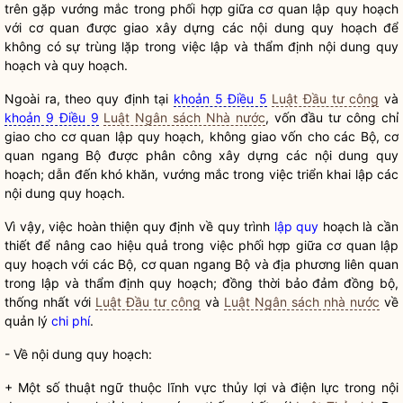
trên gặp vướng mắc trong phối hợp giữa cơ quan
lập quy
hoạch
với cơ quan được giao xây dựng các nội dung quy hoạch để
không có sự trùng lặp trong việc lập và thẩm định nội dung quy
hoạch và quy hoạch.
Ngoài ra, theo quy định tại
khoản 5 Điều 5
Luật Đầu tư công
và
khoản 9 Điều 9
Luật Ngân sách Nhà nước
, vốn đầu tư công chỉ
giao cho cơ quan lập quy hoạch, không giao vốn cho các Bộ, cơ
quan ngang Bộ được phân công xây dựng các nội dung quy
hoạch; dẫn đến khó khăn, vướng mắc trong việc triển khai lập các
nội dung quy hoạch.
Vì vậy, việc hoàn thiện quy định về quy trình
lập quy
hoạch là cần
thiết để nâng cao hiệu quả trong việc phối hợp giữa cơ quan
lập
quy
hoạch với các Bộ, cơ quan ngang Bộ và địa phương liên quan
trong lập và thẩm định quy hoạch; đồng thời bảo đảm đồng bộ,
thống nhất với
Luật Đầu tư công
và
Luật Ngân sách nhà nước
về
quản lý
chi phí
.
- Về nội dung quy hoạch:
+ Một số thuật ngữ thuộc lĩnh vực thủy lợi và điện lực trong nội