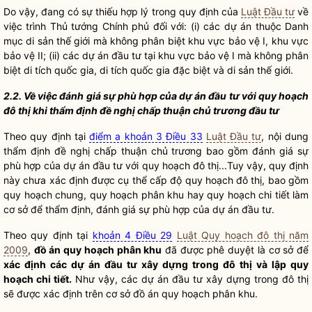
Do vậy, đang có sự thiếu hợp lý trong quy định của
Luật Đầu tư
về
việc trình Thủ tướng Chính phủ đối với: (i) các dự án thuộc Danh
mục di sản thế giới mà không phân biệt khu vực bảo vệ I, khu vực
bảo vệ II; (ii) các dự án đầu tư tại khu vực bảo vệ I mà không phân
biệt di tích
quốc gia
, di tích
quốc gia
đặc biệt và di sản thế giới.
2.2. Về việc đánh giá sự phù hợp của dự án đầu tư với quy hoạch
đô thị khi thẩm định đề nghị
chấp thuận
chủ trương đầu tư
Theo quy định tại
điểm a khoản 3 Điều 33
Luật Đầu tư
, nội dung
thẩm định đề nghị
chấp thuận
chủ trương bao gồm đánh giá sự
phù hợp của dự án đầu tư với quy hoạch đô thị...Tuy vậy, quy định
này chưa xác định được cụ thể cấp độ quy hoạch đô thị, bao gồm
quy hoạch chung, quy hoạch phân khu hay quy hoạch chi tiết làm
cơ sở để thẩm định, đánh giá sự phù hợp của dự án đầu tư.
Theo quy định tại
khoản 4 Điều 29
Luật Quy hoạch đô thị năm
2009
,
đồ án quy hoạch phân khu
đã được phê duyệt là cơ sở để
xác định các dự án đầu tư xây dựng trong đô thị và
lập quy
hoạch chi tiết.
Như vậy, các dự án đầu tư xây dựng trong đô thị
sẽ được xác định trên cơ sở đồ án quy hoạch phân khu.