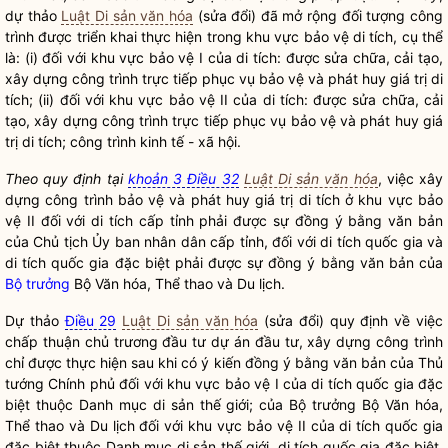
dự thảo
Luật Di sản văn hóa
(sửa đổi) đã mở rộng đối tượng công
trình được triển khai thực hiện trong khu vực bảo vệ di tích, cụ thể
là: (i) đối với khu vực bảo vệ I của di tích: được sửa chữa, cải tạo,
xây dựng công trình trực tiếp phục vụ bảo vệ và phát huy giá trị di
tích; (ii) đối với khu vực bảo vệ II của di tích: được sửa chữa, cải
tạo, xây dựng công trình trực tiếp phục vụ bảo vệ và phát huy giá
trị di tích; công trình kinh tế - xã hội.
Theo quy định tại
khoản 3 Điều 32
Luật Di sản văn hóa
, việc xây
dựng công trình bảo vệ và phát huy giá trị di tích ở khu vực bảo
vệ II đối với di tích cấp tỉnh phải được sự đồng ý bằng văn bản
của Chủ tịch Ủy ban
nhân dân
cấp tỉnh, đối với di tích
quốc gia
và
di tích
quốc gia
đặc biệt phải được sự đồng ý bằng văn bản của
Bộ trưởng
Bộ Văn hóa, Thể thao và Du lịch.
Dự thảo
Điều 29
Luật Di sản văn hóa
(sửa đổi) quy định về việc
chấp thuận
chủ trương đầu tư dự án đầu tư, xây dựng công trình
chỉ được thực hiện sau khi có ý kiến đồng ý bằng văn bản của Thủ
tướng Chính phủ đối với khu vực bảo vệ I của di tích
quốc gia
đặc
biệt thuộc Danh mục di sản thế giới; của
Bộ trưởng
Bộ Văn hóa,
Thể thao và Du lịch đối với khu vực bảo vệ II của di tích
quốc gia
đặc biệt thuộc Danh mục di sản thế giới, di tích
quốc gia
đặc biệt,