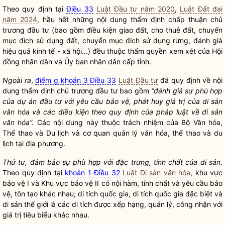
Theo quy định tại
Điều 33
Luật Đầu tư năm 2020
,
Luật Đất đai
năm 2024
, hầu hết những nội dung thẩm định
chấp thuận
chủ
trương đầu tư (bao gồm điều kiện giao đất, cho thuê đất, chuyển
mục đích sử dụng đất
, chuyển mục đích sử dụng rừng, đánh giá
hiệu quả kinh tế - xã hội...) đều thuộc thẩm
quyền
xem xét của Hội
đồng
nhân dân
và Ủy ban
nhân dân
cấp tỉnh.
Ngoài ra
,
điểm g khoản 3 Điều 33
Luật Đầu tư
đã quy định về nội
dung thẩm định chủ trương đầu tư bao gồm
“đánh giá sự phù hợp
của dự án đầu tư với yêu cầu bảo vệ, phát huy giá trị của di sản
văn hóa và các điều kiện theo quy định của pháp
luật
về di sản
văn hóa”.
Các nội dung này thuộc trách nhiệm của Bộ Văn hóa,
Thể thao và Du lịch và cơ quan quản lý văn hóa, thể thao và du
lịch tại địa phương.
Thứ tư, đảm bảo sự phù hợp với đặc trưng, tính chất của di sản
.
Theo quy định tại
khoản 1 Điều 32
Luật Di sản văn hóa
, khu vực
bảo vệ I và Khu vực bảo vệ II có nội hàm, tính chất và yêu cầu bảo
vệ, tôn tạo khác nhau; di tích
quốc gia
, di tích
quốc gia
đặc biệt và
di sản thế giới là các di tích được xếp hạng, quản lý, công nhận với
giá trị tiêu biểu khác nhau.