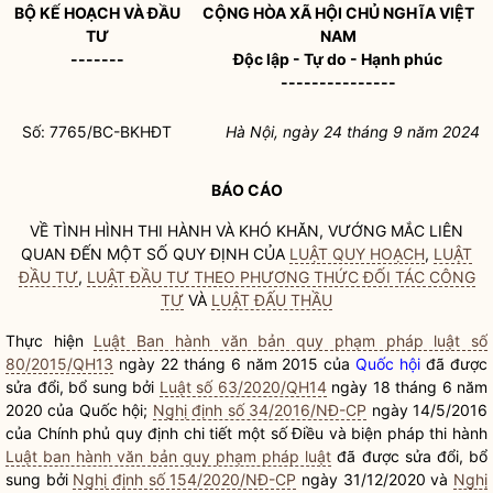
BỘ KẾ HOẠCH VÀ ĐẦU
CỘNG HÒA XÃ HỘI CHỦ NGHĨA VIỆT
TƯ
NAM
-------
Độc lập - Tự do - Hạnh phúc
---------------
Số: 7765/BC-BKHĐT
Hà Nội, ngày 24 tháng 9 năm 2024
BÁO CÁO
VỀ TÌNH HÌNH THI HÀNH VÀ KHÓ KHĂN, VƯỚNG MẮC LIÊN
QUAN ĐẾN MỘT SỐ QUY ĐỊNH CỦA
LUẬT QUY HOẠCH
,
LUẬT
ĐẦU TƯ
,
LUẬT ĐẦU TƯ THEO PHƯƠNG THỨC ĐỐI TÁC CÔNG
TƯ
VÀ
LUẬT ĐẤU THẦU
Thực hiện
Luật Ban hành văn bản quy phạm pháp luật số
80/2015/QH13
ngày 22 tháng 6 năm 2015 của
Quốc hội
đã được
sửa đổi, bổ sung bởi
Luật số 63/2020/QH14
ngày 18 tháng 6 năm
2020 của
Quốc hội
;
Nghị định số 34/2016/NĐ-CP
ngày 14/5/2016
của Chính phủ quy định chi tiết một số Điều và biện pháp thi hành
Luật ban hành văn bản quy phạm pháp luật
đã được sửa đổi, bổ
sung bởi
Nghị định số 154/2020/NĐ-CP
ngày 31/12/2020 và
Nghị