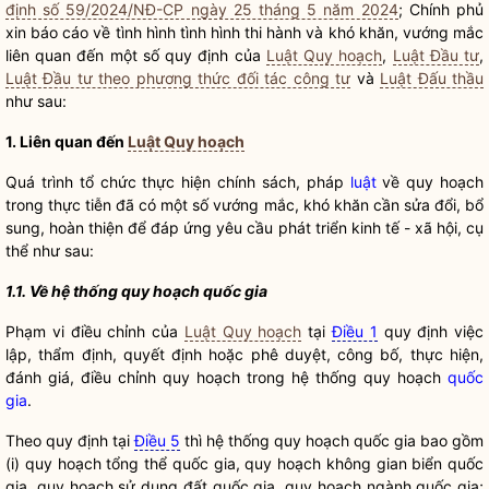
định số 59/2024/NĐ-CP ngày 25 tháng 5 năm 2024
; Chính phủ
xin báo cáo về tình hình tình hình thi hành và khó khăn, vướng mắc
liên quan đến một số quy định của
Luật Quy hoạch
,
Luật Đầu tư
,
Luật Đầu tư theo phương thức đối tác công tư
và
Luật Đấu thầu
như sau:
1. Liên quan đến
Luật Quy hoạch
Quá trình tổ chức thực hiện chính sách, pháp
luật
về quy hoạch
trong thực tiễn đã có một số vướng mắc, khó khăn cần sửa đổi, bổ
sung, hoàn thiện để đáp ứng yêu cầu phát triển kinh tế - xã hội, cụ
thể như sau:
1.1. Về hệ thống quy hoạch
quốc gia
Phạm vi điều chỉnh của
Luật Quy hoạch
tại
Điều 1
quy định việc
lập, thẩm định, quyết định hoặc phê duyệt, công bố, thực hiện,
đánh giá, điều chỉnh quy hoạch trong hệ thống quy hoạch
quốc
gia
.
Theo quy định tại
Điều 5
thì hệ thống quy hoạch
quốc gia
bao gồm
(i) quy hoạch tổng thể
quốc gia
, quy hoạch không gian biển
quốc
gia
, quy hoạch sử dụng đất
quốc gia
, quy hoạch ngành
quốc gia
;