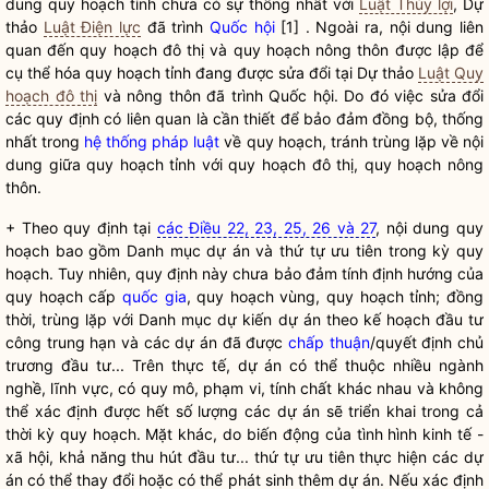
dung quy hoạch tỉnh chưa có sự thống nhất với
Luật Thủy lợi
, Dự
thảo
Luật Điện lực
đã trình
Quốc hội
[1] . Ngoài ra, nội dung liên
quan đến quy hoạch đô thị và quy hoạch nông thôn được lập để
cụ thể hóa quy hoạch tỉnh đang được sửa đổi tại Dự thảo
Luật Quy
hoạch đô thị
và nông thôn đã trình
Quốc hội
. Do đó việc sửa đổi
các quy định có liên quan là cần thiết để bảo đảm đồng bộ, thống
nhất trong
hệ thống pháp luật
về quy hoạch, tránh trùng lặp về nội
dung giữa quy hoạch tỉnh với quy hoạch đô thị, quy hoạch nông
thôn.
+ Theo quy định tại
các Điều 22, 23, 25, 26 và 27
, nội dung quy
hoạch bao gồm Danh mục dự án và thứ tự ưu tiên trong kỳ quy
hoạch. Tuy nhiên, quy định này chưa bảo đảm tính định hướng của
quy hoạch cấp
quốc gia
, quy hoạch vùng, quy hoạch tỉnh; đồng
thời, trùng lặp với Danh mục dự kiến dự án theo kế hoạch đầu tư
công trung hạn và các dự án đã được
chấp thuận
/quyết định chủ
trương đầu tư... Trên thực tế, dự án có thể thuộc nhiều ngành
nghề, lĩnh vực, có quy mô, phạm vi, tính chất khác nhau và không
thể xác định được hết số lượng các dự án sẽ triển khai trong cả
thời kỳ quy hoạch. Mặt khác, do biến động của tình hình kinh tế -
xã hội, khả năng thu hút đầu tư... thứ tự ưu tiên thực hiện các dự
án có thể thay đổi hoặc có thể phát sinh thêm dự án. Nếu xác định