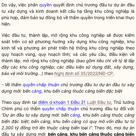
Do vậy, việc phân
quyền
quyết định chủ trương đầu tư dự án đầu
tư xây dựng và kinh doanh kết cấu hạ tầng khu công nghiệp là
phù hợp, đảm bảo sự đồng bộ về thẩm
quyền
trong triển khai thực
hiện.
Việc đầu tư, thành lập, mở rộng khu công nghiệp sẽ được kiểm
soát trên cơ sở phương hướng xây dựng khu công nghiệp, khu
kinh tế và phương án phát triển hệ thống khu công nghiệp theo
quy hoạch vùng, quy hoạch tỉnh; và các yêu cầu, điều kiện về
thành lập, mở rộng khu công nghiệp
(bao gồm tiêu chí về tỷ lệ lấp
đầy các khu công nghiệp; các điều kiện sử dụng đất, xây dựng,
bảo vệ môi trường...)
theo
Nghị định số 35/2022/NĐ-CP
.
- Về thẩm
quyền
chấp thuận
chủ trương đầu tư dự án đầu tư xây
dựng mới: bến
cảng
, khu bến
cảng
thuộc
cảng
biển đặc biệt
Theo quy định tại
điểm d khoản 1 Điều 31
Luật Đầu tư
, Thủ tướng
Chính phủ có thẩm
quyền
chấp thuận
chủ trương đầu tư đối với:
“Dự án đầu tư xây dựng mới: bến
cảng
, khu bến
cảng
thuộc
cảng
biển đặc biệt; bến
cảng
, khu bến
cảng
có quy mô vốn đầu tư từ
2.300 tỷ đồng trở lên thuộc
cảng
biển loại I”.
Theo đó, mọi dự án
đầu tư xây dựng mới:
bến
cảng
, khu bến
cảng
thuộc
cảng
biển