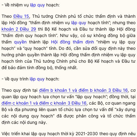
- Về nhiệm vụ
lập quy
hoạch:
Theo
Điều 15
, Thủ tướng Chính phủ tổ chức thẩm định và thành
lập Hội đồng “thẩm định nhiệm vụ
lập quy
hoạch tỉnh”; nhưng theo
khoản 2 Điều 29
thì Bộ Kế hoạch và Đầu tư thành lập Hội đồng
“thẩm định quy hoạch tỉnh”. Như vậy, có sự không đồng bộ giữa
thẩm
quyền
thành lập
Hội đồng thẩm định
“nhiệm vụ
lập quy
hoạch” và “quy hoạch” tỉnh. Do đó, cần sửa đổi quy định này theo
hướng phân
quyền
thành lập
Hội đồng thẩm định
nhiệm vụ
lập quy
hoạch tỉnh của Thủ tướng Chính phủ cho Bộ Kế hoạch và Đầu tư
để bảo đảm tính đồng bộ, thống nhất.
- Về quy trình
lập quy
hoạch:
Theo quy định tại
điểm b khoản 1 và điểm b khoản 3 Điều 16
, cơ
quan lập quy hoạch lựa chọn tư vấn “lập quy hoạch”; đồng thời, tại
điểm c khoản 1 và điểm c khoản 3 Điều 16
, các Bộ, cơ quan ngang
Bộ và địa phương liên quan tổ chức lựa chọn tư vấn để “xây dựng
các nội dung quy hoạch” đã được phân công và tổ chức thẩm
định các nội dung này.
Việc triển khai
lập quy
hoạch thời kỳ 2021-2030 theo quy định nêu