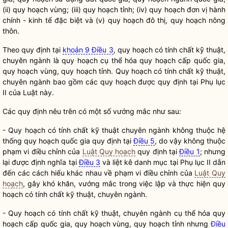
(ii) quy hoạch vùng; (iii) quy hoạch tỉnh; (iv) quy hoạch đơn vị hành
chính - kinh tế đặc biệt và (v) quy hoạch đô thị, quy hoạch nông
thôn.
Theo quy định tại
khoản 9 Điều 3
, quy hoạch có tính chất kỹ thuật,
chuyên ngành là quy hoạch cụ thể hóa quy hoạch cấp
quốc gia
,
quy hoạch vùng, quy hoạch tỉnh. Quy hoạch có tính chất kỹ thuật,
chuyên ngành bao gồm các quy hoạch được quy định tại Phụ lục
II của Luật này.
Các quy định nêu trên có một số vướng mắc như sau:
- Quy hoạch có tính chất kỹ thuật chuyên ngành không thuộc hệ
thống quy hoạch
quốc gia
quy định tại
Điều 5
, do vậy không thuộc
phạm vi điều chỉnh của
Luật Quy hoạch
quy định tại
Điều 1
; nhưng
lại được định nghĩa tại
Điều 3
và liệt kê danh mục tại Phụ lục II dẫn
đến các cách hiểu khác nhau về phạm vi điều chỉnh của
Luật Quy
hoạch
, gây khó khăn, vướng mắc trong việc lập và thực hiện quy
hoạch có tính chất kỹ thuật, chuyên ngành.
- Quy hoạch có tính chất kỹ thuật, chuyên ngành cụ thể hóa quy
hoạch cấp
quốc gia
, quy hoạch vùng, quy hoạch tỉnh nhưng
Điều