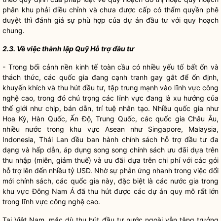
phân khu phải điều chỉnh và chưa được cấp có thẩm
quyền
phê
duyệt thì đánh giá sự phù hợp của dự án đầu tư với quy hoạch
chung.
2.3. Về việc thành lập Quỹ Hỗ trợ đầu tư
- Trong bối cảnh nền kinh tế toàn cầu có nhiều yếu tố bất ổn và
thách thức, các
quốc gia
đang
cạnh tranh
gay gắt để ổn định,
khuyến khích và thu hút đầu tư, tập trung mạnh vào lĩnh vực công
nghệ cao, trong đó chú trọng các lĩnh vực đang là xu hướng của
thế giới như chip, bán dẫn, trí tuệ nhân tạo. Nhiều
quốc gia
như
Hoa Kỳ, Hàn Quốc, Ấn Độ, Trung Quốc, các
quốc gia
Châu Âu,
nhiều nước trong khu vực Asean như Singapore, Malaysia,
Indonesia, Thái Lan đều ban hành chính sách hỗ trợ đầu tư đa
dạng và hấp dẫn, áp dụng song song chính sách ưu đãi dựa trên
thu nhập (miễn, giảm thuế) và ưu đãi dựa trên
chi phí
với các gói
hỗ trợ lên đến nhiều tỷ USD. Nhờ sự phản ứng nhanh trong việc đổi
mới chính sách, các
quốc gia
này, đặc biệt là các nước gia trong
khu vực Đông Nam Á đã thu hút được các dự án quy mô rất lớn
trong lĩnh vực công nghệ cao.
Tại Việt Nam, mặc dù thu hút đầu tư nước ngoài vẫn tăng trưởng