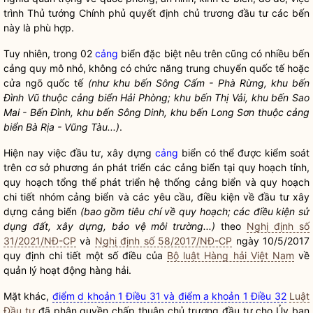
trình Thủ tướng Chính phủ quyết định chủ trương đầu tư các bến
này là phù hợp.
Tuy nhiên, trong 02
cảng
biển đặc biệt nêu trên cũng có nhiều bến
cảng
quy mô nhỏ, không có chức năng trung chuyển quốc tế hoặc
cửa ngõ quốc tế
(như khu bến Sông Cấm - Phà Rừng, khu bến
Đình Vũ thuộc
cảng
biển Hải Phòng; khu bến Thị Vải, khu bến Sao
Mai - Bến Đình, khu bến Sông Dinh, khu bến Long Sơn thuộc
cảng
biển Bà Rịa - Vũng Tàu...)
.
Hiện nay việc đầu tư, xây dựng
cảng
biển có thể được kiểm soát
trên cơ sở phương án phát triển các
cảng
biển tại quy hoạch tỉnh,
quy hoạch tổng thể phát triển hệ thống
cảng
biển và quy hoạch
chi tiết nhóm
cảng
biển và các yêu cầu, điều kiện về đầu tư xây
dựng
cảng
biển
(bao gồm tiêu chí về quy hoạch; các điều kiện sử
dụng đất, xây dựng, bảo vệ môi trường...)
theo
Nghị định số
31/2021/NĐ-CP
và
Nghị định số 58/2017/NĐ-CP
ngày 10/5/2017
quy định chi tiết một số điều của
Bộ luật Hàng hải Việt Nam
về
quản lý hoạt động hàng hải.
Mặt khác,
điểm d khoản 1 Điều 31 và điểm a khoản 1 Điều 32
Luật
Đầu tư
đã phân
quyền
chấp thuận
chủ trương đầu tư cho Ủy ban