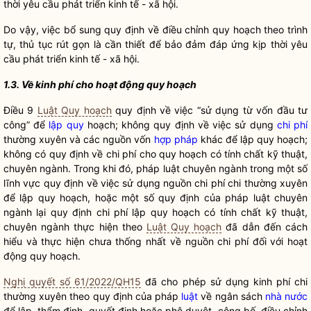
thời yêu cầu phát triển kinh tế - xã hội.
Do vậy, việc bổ sung quy định về điều chỉnh quy hoạch theo trình
tự, thủ tục rút gọn là cần thiết để bảo đảm đáp ứng kịp thời yêu
cầu phát triển kinh tế - xã hội.
1.3. Về kinh phí cho hoạt động quy hoạch
Điều 9
Luật Quy hoạch
quy định về việc “sử dụng từ vốn đầu tư
công” để
lập quy
hoạch; không quy định về việc sử dụng
chi phí
thường xuyên và các nguồn vốn
hợp pháp
khác để
lập quy
hoạch;
không có quy định về
chi phí
cho quy hoạch có tính chất kỹ thuật,
chuyên ngành. Trong khi đó, pháp luật chuyên ngành trong một số
lĩnh vực quy định về việc sử dụng nguồn
chi phí
chi thường xuyên
để
lập quy
hoạch, hoặc một số quy định của pháp luật chuyên
ngành lại quy định
chi phí
lập quy
hoạch có tính chất kỹ thuật,
chuyên ngành thực hiện theo
Luật Quy hoạch
đã dẫn đến cách
hiểu và thực hiện chưa thống nhất về nguồn
chi phí
đối với hoạt
động quy hoạch.
Nghị quyết số 61/2022/QH15
đã cho phép sử dụng kinh phí chi
thường xuyên theo quy định của pháp
luật
về ngân sách
nhà nước
để lập, thẩm định, quyết định hoặc phê duyệt, công bố, điều chỉnh