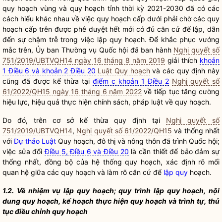
quy hoạch vùng và quy hoạch tỉnh thời kỳ 2021-2030 đã có các
cách hiểu khác nhau về việc quy hoạch cấp dưới phải chờ các quy
hoạch cấp trên được phê duyệt hết mới có đủ căn cứ để lập, dẫn
đến sự chậm trễ trong việc
lập quy
hoạch. Để khắc phục vướng
mắc trên, Ủy ban Thường vụ
Quốc hội
đã ban hành
Nghị quyết số
751/2019/UBTVQH14 ngày 16 tháng 8 năm 2019
giải thích
khoản
1 Điều 6 và khoản 2 Điều 20
Luật Quy hoạch
và các quy định này
cũng đã được kế thừa tại
điểm c khoản 1 Điều 2
Nghị quyết số
61/2022/QH15 ngày 16 tháng 6 năm 2022
về tiếp tục tăng cường
hiệu lực, hiệu quả thực hiện chính sách, pháp
luật
về quy hoạch.
Do đó, trên cơ sở kế thừa quy định tại
Nghị quyết số
751/2019/UBTVQH14
,
Nghị quyết số 61/2022/QH15
và thống nhất
với
Dự thảo Luật
Quy hoạch, đô thị và nông thôn đã trình
Quốc hội
;
việc sửa đổi
Điều 5
,
Điều 6 và Điều 20
là cần thiết để bảo đảm sự
thống nhất, đồng bộ của hệ thống quy hoạch, xác định rõ mối
quan hệ giữa các quy hoạch và làm rõ căn cứ để
lập quy
hoạch.
1.2. Về nhiệm vụ
lập quy
hoạch; quy trình
lập quy
hoạch, nội
dung quy hoạch, kế hoạch thực hiện quy hoạch và trình tự, thủ
tục điều chỉnh quy hoạch