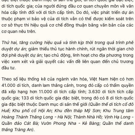
di tích
quốc gia
; của người đứng đầu cơ quan chuyên môn về văn
hóa cấp tỉnh đối với di tích cấp tỉnh. Do đó, việc phát triển dự án
thuộc phạm vi bảo vệ của di tích vẫn có thể được kiểm soát trên
cơ sở thực thi hiệu quả cơ chế đồng thuận bằng văn bản của các
cơ quan nêu trên.
Thứ hai, tăng cường hiệu quả và tính kịp thời trong quả trình phê
duyệt dự án;
giảm thiểu thủ tục hành chính, rút ngắn thời gian chờ
đợi phê duyệt dự án; tạo chủ động, linh hoạt cho địa phương trong
việc xem xét và giải quyết các vấn đề liên quan đến chủ trương
đầu tư.
Theo số liệu thống kê của ngành văn hóa, Việt Nam hiện có hơn
41.000 di tích, danh lam thắng cảnh, trong đó cấp có thẩm
quyền
đã xếp hạng hơn 11.000 di tích cấp tỉnh; 3.630 di tích tích cấp
quốc gia
; 133 di tích
quốc gia
đặc biệt, trong đó có 8 di tích
quốc
gia
đặc biệt thuộc Danh mục di sản thế giới
(Quần thể di tích cố đô
Huế; Khu phố cổ Hội An; Khu đền tháp Mỹ Sơn; Khu Trung tâm
Hoàng Thành Thăng Long - Hà Nội; Thành Nhà Hồ; Vịnh Hạ Long -
Quần
đảo
Cát Bà; Vườn Phong Nha - Kẻ Bàng; Quần thể danh
thắng Tràng An)
.