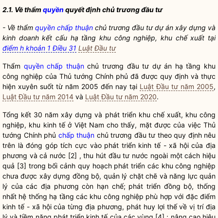
2.1. Về thẩm
quyền
quyết định chủ trương đầu tư
- Về thẩm
quyền
chấp thuận
chủ trương đầu tư dự án xây dựng và
kinh doanh kết cấu hạ tầng khu công nghiệp, khu chế xuất tại
điểm h khoản 1 Điều 31
Luật Đầu tư
Thẩm
quyền
chấp thuận
chủ trương đầu tư dự án hạ tầng khu
công nghiệp của Thủ tướng Chính phủ đã được quy định và thực
hiện xuyên suốt từ năm 2005 đến nay tại
Luật Đầu tư năm 2005
,
Luật Đầu tư năm 2014
và
Luật Đầu tư năm 2020
.
Tổng kết 30 năm xây dựng và phát triển khu chế xuất, khu công
nghiệp, khu kinh tế ở Việt Nam cho thấy, mặt được của việc Thủ
tướng Chính phủ
chấp thuận
chủ trương đầu tư theo quy định nêu
trên là đóng góp tích cực vào phát triển kinh tế - xã hội của địa
phương và cả nước [2] , thu hút đầu tư nước ngoài một cách hiệu
quả [3] trong bối cảnh quy hoạch phát triển các khu công nghiệp
chưa được xây dựng đồng bộ, quản lý chặt chẽ và năng lực quản
lý của các địa phương còn hạn chế; phát triển đồng bộ, thống
nhất hệ thống hạ tầng các khu công nghiệp phù hợp với đặc điểm
kinh tế - xã hội của từng địa phương, phát huy lợi thế về vị trí địa
lý và tiềm năng phát triển kinh tế của các vùng [4] ; nâng cao hiệu