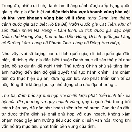
Trong đó, nhiều di tích, danh lam thắng cảnh được xếp hạng
quốc
gia
,
quốc gia
đặc biệt
có diện tích khu vực khoanh vùng bảo vệ I
và khu vực khoanh vùng bảo vệ II rộng
(như Danh lam thắng
cảnh
quốc gia
đặc biệt Hồ Ba Bể, Vườn
Quốc gia
Cát Tiên, Khu di
sản thiên nhiên Na Hang - Lâm Bình; Di tích
quốc gia
đặc biệt
Quần thể Hương Sơn, Khu di tích Đền Hùng; Di tích
quốc gia
Làng
cổ Đường Lâm, Làng cổ Phước Tích, Làng cổ Đông Hoà Hiệp)...
Như vậy, với số lượng các di tích
quốc gia
, di tích
quốc gia
đặc
biệt, di tích
quốc gia
đặc biệt thuộc Danh mục di sản thế giới như
trên, hồ sơ dự án đề nghị trình Thủ tướng Chính phủ sẽ tăng lên,
ảnh hưởng đến tiến độ giải quyết thủ tục hành chính, làm chậm
tiến độ thực hiện dự án, đưa nguồn lực vào phát triển kinh tế xã
hội, đồng thời không tạo sự chủ động cho các địa phương...
Thứ ba, đảm bảo sự phù hợp với chiến lược phát triển kinh tế - xã
hội của địa phương và quy hoạch vùng, quy hoạch tỉnh
trong bối
cảnh hiện nay đã gần như hoàn thiện trên cả nước. Các dự án đầu
tư được thẩm định sẽ phải phù hợp với quy hoạch, không xâm
phạm hoặc gây ảnh hưởng tiêu cực đến di sản văn hóa, trong khi
vẫn hỗ trợ mục tiêu phát triển bền vững của tỉnh.