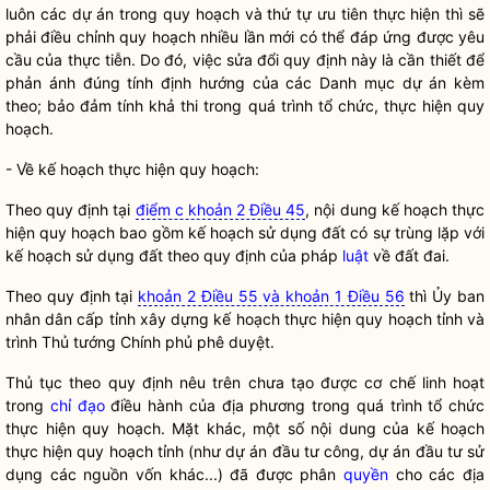
luôn các dự án trong quy hoạch và thứ tự ưu tiên thực hiện thì sẽ
phải điều chỉnh quy hoạch nhiều lần mới có thể đáp ứng được yêu
cầu của thực tiễn. Do đó, việc sửa đổi quy định này là cần thiết để
phản ánh đúng tính định hướng của các Danh mục dự án kèm
theo; bảo đảm tính khả thi trong quá trình tổ chức, thực hiện quy
hoạch.
- Về kế hoạch thực hiện quy hoạch:
Theo quy định tại
điểm c khoản 2 Điều 45
, nội dung kế hoạch thực
hiện quy hoạch bao gồm kế hoạch sử dụng đất có sự trùng lặp với
kế hoạch sử dụng đất theo quy định của pháp
luật
về đất đai.
Theo quy định tại
khoản 2 Điều 55 và khoản 1 Điều 56
thì Ủy ban
nhân dân cấp tỉnh xây dựng kế hoạch thực hiện quy hoạch tỉnh và
trình Thủ tướng Chính phủ phê duyệt.
Thủ tục theo quy định nêu trên chưa tạo được cơ chế linh hoạt
trong
chỉ đạo
điều hành của địa phương trong quá trình tổ chức
thực hiện quy hoạch. Mặt khác, một số nội dung của kế hoạch
thực hiện quy hoạch tỉnh (như dự án đầu tư công, dự án đầu tư sử
dụng các nguồn vốn khác...) đã được phân
quyền
cho các địa