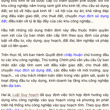
dựng khu kinh tế đã được cấp có thẩm
quyền
phê duyệt đối với
khu công nghiệp nằm trong ranh giới khu kinh tế; nhu cầu sử dụng
đất; sơ bộ về hiệu quả kinh tế - xã hội của dự án; khả năng đáp
ứng điều kiện giao đất, cho thuê đất, chuyển
mục đích sử dụng
đất
; điều kiện về tỷ lệ lấp đầy của các khu công nghiệp...
Hầu hết những nội dung thẩm định này đều thuộc thẩm
quyền
xem xét của Ủy ban nhân dân cấp tỉnh theo quy định của pháp
luật
về đầu tư, xây dựng, quy hoạch, đất đai, lâm nghiệp và pháp
luật
có liên quan.
Trên thực tế, khi ban hành Quyết định
chấp thuận
chủ trương đầu
tư các khu công nghiệp, Thủ tướng Chính phủ vẫn yêu cầu Ủy ban
nhân dân cấp tỉnh xem xét điều kiện giao đất, cho thuê đất,
chuyển
mục đích sử dụng đất
, các điều kiện về môi trường, quy
hoạch... và chịu trách nhiệm toàn diện trong việc giám sát, quản lý
hoạt động đầu tư xây dựng, kinh doanh hạ tầng khu công nghiệp
trên
địa bàn
.
Hai là
,
Luật Quy hoạch
đã quy định việc tích hợp định hướng xây
dựng khu công nghiệp vào quy hoạch vùng và phương án phát
triển hệ thống khu công nghiệp vào quy hoạch tỉnh. Theo quy định