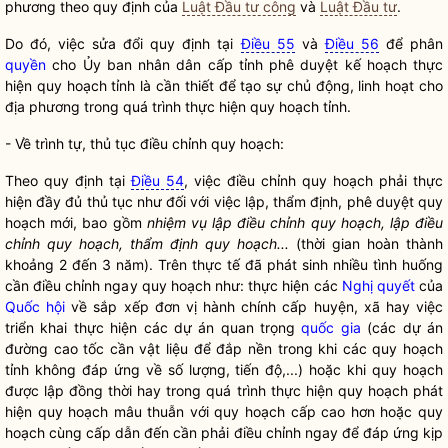
phương theo quy định của
Luật Đầu tư công
và
Luật Đầu tư
.
Do đó, việc sửa đổi quy định tại
Điều 55
và
Điều 56
để phân
quyền
cho Ủy ban nhân dân cấp tỉnh phê duyệt kế hoạch thực
hiện quy hoạch tỉnh là cần thiết để tạo sự chủ động, linh hoạt cho
địa phương trong quá trình thực hiện quy hoạch tỉnh.
- Về trình tự, thủ tục điều chỉnh quy hoạch:
Theo quy định tại
Điều 54
, việc điều chỉnh quy hoạch phải thực
hiện đầy đủ thủ tục như đối với việc lập, thẩm định, phê duyệt quy
hoạch mới, bao gồm
nhiệm vụ lập điều chỉnh quy hoạch, lập điều
chỉnh quy hoạch, thẩm định quy hoạch...
(thời gian hoàn thành
khoảng 2 đến 3 năm). Trên thực tế đã phát sinh nhiều tình huống
cần điều chỉnh ngay quy hoạch như: thực hiện các
Nghị quyết
của
Quốc hội
về sắp xếp đơn vị hành chính cấp huyện, xã hay việc
triển khai thực hiện các dự án quan trọng
quốc gia
(các dự án
đường cao tốc cần vật liệu để đắp nền trong khi các quy hoạch
tỉnh không đáp ứng về số lượng, tiến độ,...) hoặc khi quy hoạch
được lập đồng thời hay trong quá trình thực hiện quy hoạch phát
hiện quy hoạch mâu thuẫn với quy hoạch cấp cao hơn hoặc quy
hoạch cùng cấp dẫn đến cần phải điều chỉnh ngay để đáp ứng kịp