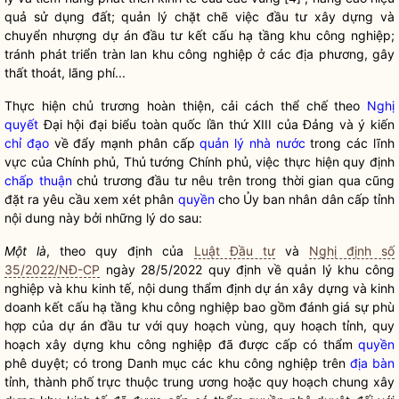
quả sử dụng đất; quản lý chặt chẽ việc đầu tư xây dựng và
chuyển nhượng dự án đầu tư kết cấu hạ tầng khu công nghiệp;
tránh phát triển tràn lan khu công nghiệp ở các địa phương, gây
thất thoát, lãng phí...
Thực hiện chủ trương hoàn thiện, cải cách thể chế theo
Nghị
quyết
Đại hội đại biểu toàn quốc lần thứ XIII của Đảng và ý kiến
chỉ đạo
về đẩy mạnh phân cấp
quản lý nhà nước
trong các lĩnh
vực của Chính phủ, Thủ tướng Chính phủ, việc thực hiện quy định
chấp thuận
chủ trương đầu tư nêu trên trong thời gian qua cũng
đặt ra yêu cầu xem xét phân
quyền
cho Ủy ban nhân dân cấp tỉnh
nội dung này bởi những lý do sau:
Một là
, theo quy định của
Luật Đầu tư
và
Nghị định số
35/2022/NĐ-CP
ngày 28/5/2022 quy định về quản lý khu công
nghiệp và khu kinh tế, nội dung thẩm định dự án xây dựng và kinh
doanh kết cấu hạ tầng khu công nghiệp bao gồm đánh giá sự phù
hợp của dự án đầu tư với quy hoạch vùng, quy hoạch tỉnh, quy
hoạch xây dựng khu công nghiệp đã được cấp có thẩm
quyền
phê duyệt; có trong Danh mục các khu công nghiệp trên
địa bàn
tỉnh, thành phố trực thuộc trung ương hoặc quy hoạch chung xây