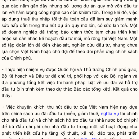
qua các năm gần đây nhưng số lượng dự án quy mô vốn đầu tư
lớn với hàm lượng công nghệ cao còn khiêm tốn. Trong khi đó, việc
áp dụng thuế thu nhập tối thiểu toàn cầu đã làm suy giảm mạnh
sức hấp dẫn trong thu hút dự án quy mô lớn, có sức lan toả. Một
số doanh nghiệp đã thông báo chính thức tạm chưa triển khai
hoặc sẽ cân nhắc kế hoạch đầu tư mới, mở rộng tại Việt Nam. Một
số tập đoàn lớn đã đến khảo sát, nghiên cứu đầu tư, nhưng chưa
lựa chọn Việt Nam hoặc chờ đợi để theo dõi phản ứng chính sách
của Chính phủ.
- Thực hiện nhiệm vụ được
Quốc hội
và Thủ tướng Chính phủ giao,
Bộ Kế hoạch và Đầu tư đã chủ trì, phối hợp với các Bộ, ngành và
địa phương tổng kết việc thi hành pháp
luật
về ưu đãi và hỗ trợ
đầu tư (xin trình kèm theo dự thảo Báo cáo tổng kết). Kết quả cho
thấy:
+ Việc khuyến khích, thu hút đầu tư của Việt Nam hiện nay dựa
trên chính sách ưu đãi đầu tư (miễn, giảm thuế,
nghĩa vụ
tài chính
cho nhà đầu tư) và chính sách hỗ trợ đầu tư (
nhà nước
bỏ
chi phí
để bù đắp
chi phí
cho nhà đầu tư trong một số hoạt động như
phát triển kết cấu hạ tầng kỹ thuật, xã hội, đào tạo, phát triển