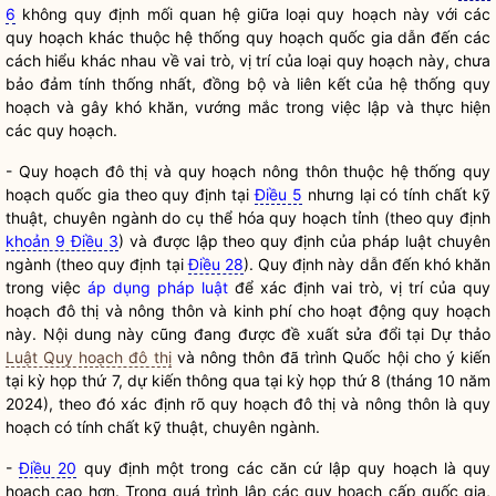
6
không quy định mối quan hệ giữa loại quy hoạch này với các
quy hoạch khác thuộc hệ thống quy hoạch
quốc gia
dẫn đến các
cách hiểu khác nhau về vai trò, vị trí của loại quy hoạch này, chưa
bảo đảm tính thống nhất, đồng bộ và liên kết của hệ thống quy
hoạch và gây khó khăn, vướng mắc trong việc lập và thực hiện
các quy hoạch.
- Quy hoạch đô thị và quy hoạch nông thôn thuộc hệ thống quy
hoạch
quốc gia
theo quy định tại
Điều 5
nhưng lại có tính chất kỹ
thuật, chuyên ngành do cụ thể hóa quy hoạch tỉnh (theo quy định
khoản 9 Điều 3
) và được lập theo quy định của pháp luật chuyên
ngành (theo quy định tại
Điều 28
). Quy định này dẫn đến khó khăn
trong việc
áp dụng pháp luật
để xác định vai trò, vị trí của quy
hoạch đô thị và nông thôn và kinh phí cho hoạt động quy hoạch
này. Nội dung này cũng đang được đề xuất sửa đổi tại Dự thảo
Luật Quy hoạch đô thị
và nông thôn đã trình
Quốc hội
cho ý kiến
tại kỳ họp thứ 7, dự kiến thông qua tại kỳ họp thứ 8 (tháng 10 năm
2024), theo đó xác định rõ quy hoạch đô thị và nông thôn là quy
hoạch có tính chất kỹ thuật, chuyên ngành.
-
Điều 20
quy định một trong các căn cứ
lập quy
hoạch là quy
hoạch cao hơn. Trong quá trình lập các quy hoạch cấp
quốc gia
,