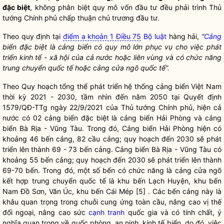
đặc biệt
, không phân biệt quy mô vốn đầu tư đều phải trình Thủ
tướng Chính phủ
chấp thuận
chủ trương đầu tư.
Theo quy định tại
điểm a khoản 1 Điều 75
Bộ luật
hàng hải,
“
Cảng
biển đặc biệt là
cảng
biển có quy mô lớn phục vụ cho việc phát
triển kinh tế - xã hội của cả nước hoặc liên vùng và có chức năng
trung chuyển quốc tế hoặc
cảng
cửa ngõ quốc tế”.
Theo Quy hoạch tổng thể phát triển hệ thống
cảng
biển Việt Nam
thời kỳ 2021 - 2030, tầm nhìn đến năm 2050 tại Quyết định
1579/QĐ-TTg ngày 22/9/2021 của Thủ tướng Chính phủ, hiện cả
nước có 02
cảng
biển đặc biệt là
cảng
biển Hải Phòng và
cảng
biển Bà Rịa - Vũng Tàu. Trong đó,
Cảng
biển Hải Phòng hiện có
khoảng 46 bến
cảng
, 82 cầu
cảng
; quy hoạch đến 2030 sẽ phát
triển lên thành 69 - 73 bến
cảng
.
Cảng
biển Bà Rịa - Vũng Tàu có
khoảng 55 bến
cảng
; quy hoạch đến 2030 sẽ phát triển lên thành
69-70 bến. Trong đó, một số bến có chức năng là
cảng
cửa ngõ
kết hợp trung chuyển quốc tế là khu bến Lạch Huyện, khu bến
Nam Đồ Sơn, Văn Úc, khu bến Cái Mép [5] . Các bến
cảng
này là
khâu quan trọng trong chuỗi cung ứng toàn cầu, nâng cao vị thế
đối ngoại, nâng cao sức
cạnh tranh
quốc gia
và có tính chất, ý
nghĩa quan trọng về quốc phòng, an ninh, kinh tế biển, do đó, việc