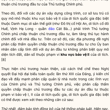
thuận
chủ trương đầu tư của Thủ tướng Chính phủ.
Theo đó, đối với các dự án xây dựng công trình, cơ sở lưu trú có
quy mô nhỏ thuộc khu vực bảo vệ II của di tích quốc gia đặc biệt
thuộc Danh mục di sản thế giới (như Đô thị cổ Hội An, di tích cố đô
Huế, Vịnh Hạ Long - quần
đảo
Cát Bà...) phải trình Thủ tướng
Chính phủ
chấp thuận
chủ trương đầu tư, làm tăng thủ tục hành
chính đối với nhà đầu tư. Trên cơ sở đó, các địa phương đề nghị
phân cấp thẩm
quyền
chấp thuận
chủ trương đầu tư cho Ủy ban
nhân dân cấp tỉnh đối với dự án đầu tư không phân biệt quy mô
diện tích đất, dân số thuộc phạm vi
khu vực bảo vệ II
của di tích.
[8]
Thực hiện chủ trương hoàn thiện, cải cách thể chế theo
Nghị
quyết
Đại hội đại biểu toàn quốc lần thứ XIII của Đảng, ý kiến
chỉ
đạo
về đẩy mạnh phân cấp
quản lý nhà nước
trong các lĩnh vực
của Chính phủ và Thủ tướng Chính phủ, việc phân cấp thẩm
quyền
chấp thuận
chủ trương đầu tư các dự án đầu tư thuộc
phạm vi bảo vệ I, II của di tích
quốc gia
, di tích
quốc gia
đặc biệt
có thể được xem xét theo những căn cứ sau:
Thứ nhất, đảm bảo tính đồng bộ của
hệ thống pháp luật
. Hiện nay
,