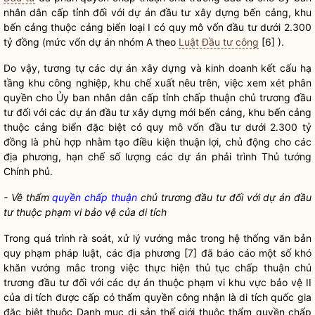
nhân dân cấp tỉnh đối với dự án đầu tư xây dựng bến
cảng
, khu
bến
cảng
thuộc
cảng
biển loại I có quy mô vốn đầu tư dưới 2.300
tỷ đồng (mức vốn dự án nhóm A theo
Luật Đầu tư công
[6] ).
Do vậy, tương tự các dự án xây dựng và kinh doanh kết cấu hạ
tầng khu công nghiệp, khu chế xuất nêu trên, việc xem xét phân
quyền
cho Ủy ban nhân dân cấp tỉnh
chấp thuận
chủ trương đầu
tư đối với các dự án đầu tư xây dựng mới bến
cảng
, khu bến
cảng
thuộc
cảng
biển đặc biệt có quy mô vốn đầu tư dưới 2.300 tỷ
đồng là phù hợp nhằm tạo điều kiện thuận lợi, chủ động cho các
địa phương, hạn chế số lượng các dự án phải trình Thủ tướng
Chính phủ.
- Về thẩm
quyền
chấp thuận
chủ trương đầu tư đối với dự án đầu
tư thuộc phạm vi bảo vệ của di tích
Trong quá trình rà soát, xử lý vướng mắc trong hệ thống văn bản
quy phạm pháp
luật
, các địa phương [7] đã báo cáo một số khó
khăn vướng mắc trong việc thực hiện thủ tục
chấp thuận
chủ
trương đầu tư đối với các dự án thuộc phạm vi khu vực bảo vệ II
của di tích được cấp có thẩm
quyền
công nhận là di tích quốc gia
đặc biệt thuộc Danh mục di sản thế giới thuộc thẩm
quyền
chấp