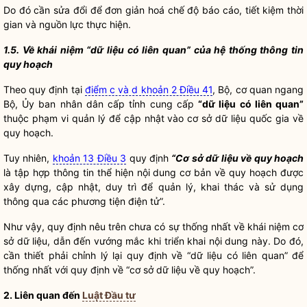
Do đó cần sửa đổi để đơn giản hoá chế độ báo cáo, tiết kiệm thời
gian và nguồn lực thực hiện.
1.5. Về khái niệm “dữ liệu có liên quan” của hệ thống thông tin
quy hoạch
Theo quy định tại
điểm c và d khoản 2 Điều 41
, Bộ, cơ quan ngang
Bộ, Ủy ban nhân dân cấp tỉnh cung cấp
“dữ liệu có liên quan”
thuộc phạm vi quản lý để cập nhật vào cơ sở dữ liệu quốc gia về
quy hoạch.
Tuy nhiên,
khoản 13 Điều 3
quy định
“Cơ sở dữ liệu về quy hoạch
là tập hợp thông tin thể hiện nội dung cơ bản về quy hoạch được
xây dựng, cập nhật, duy trì để quản lý, khai thác và sử dụng
thông qua các phương tiện điện tử”.
Như vậy, quy định nêu trên chưa có sự thống nhất về khái niệm cơ
sở dữ liệu, dẫn đến vướng mắc khi triển khai nội dung này. Do đó,
cần thiết phải chỉnh lý lại quy định về “dữ liệu có liên quan” để
thống nhất với quy định về “cơ sở dữ liệu về quy hoạch”.
2. Liên quan đến
Luật Đầu tư