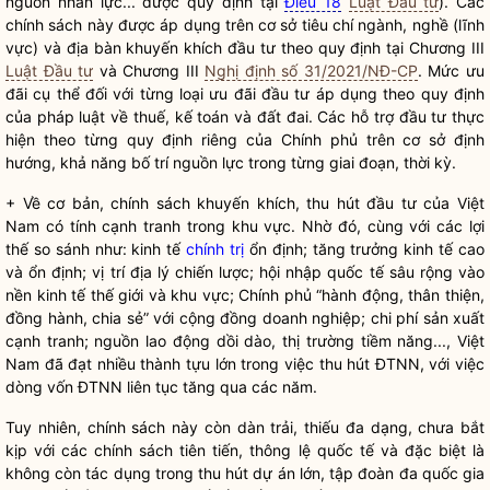
nguồn nhân lực... được quy định tại
Điều 18
Luật Đầu tư
). Các
chính sách này được áp dụng trên cơ sở tiêu chí ngành, nghề (lĩnh
vực) và
địa bàn
khuyến khích đầu tư theo quy định tại Chương III
Luật Đầu tư
và Chương III
Nghị định số 31/2021/NĐ-CP
. Mức ưu
đãi cụ thể đối với từng loại ưu đãi đầu tư áp dụng theo quy định
của pháp
luật
về thuế, kế toán và đất đai. Các hỗ trợ đầu tư thực
hiện theo từng quy định riêng của Chính phủ trên cơ sở định
hướng, khả năng bố trí nguồn lực trong từng giai đoạn, thời kỳ.
+ Về cơ bản, chính sách khuyến khích, thu hút đầu tư của Việt
Nam có tính
cạnh tranh
trong khu vực. Nhờ đó, cùng với các lợi
thế so sánh như: kinh tế
chính trị
ổn định; tăng trưởng kinh tế cao
và ổn định; vị trí địa lý chiến lược; hội nhập quốc tế sâu rộng vào
nền kinh tế thế giới và khu vực; Chính phủ “hành động, thân thiện,
đồng hành, chia sẻ” với cộng đồng doanh nghiệp;
chi phí
sản xuất
cạnh tranh
; nguồn lao động dồi dào, thị trường tiềm năng..., Việt
Nam đã đạt nhiều thành tựu lớn trong việc thu hút ĐTNN, với việc
dòng vốn ĐTNN liên tục tăng qua các năm.
Tuy nhiên, chính sách này còn dàn trải, thiếu đa dạng, chưa bắt
kịp với các chính sách tiên tiến, thông lệ quốc tế và đặc biệt là
không còn tác dụng trong thu hút dự án lớn, tập đoàn đa
quốc gia