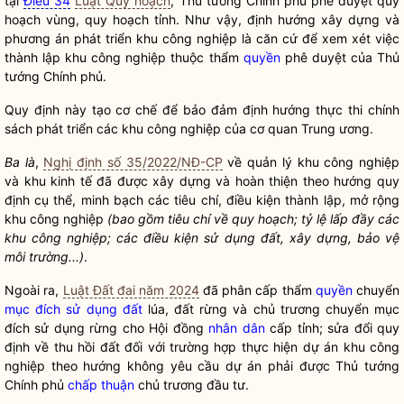
tại
Điều 34
Luật Quy hoạch
, Thủ tướng Chính phủ phê duyệt quy
hoạch vùng, quy hoạch tỉnh. Như vậy, định hướng xây dựng và
phương án phát triển khu công nghiệp là căn cứ để xem xét việc
thành lập khu công nghiệp thuộc thẩm
quyền
phê duyệt của Thủ
tướng Chính phủ.
Quy định này tạo cơ chế để bảo đảm định hướng thực thi chính
sách phát triển các khu công nghiệp của cơ quan Trung ương.
Ba là
,
Nghị định số 35/2022/NĐ-CP
về quản lý khu công nghiệp
và khu kinh tế đã được xây dựng và hoàn thiện theo hướng quy
định cụ thể, minh bạch các tiêu chí, điều kiện thành lập, mở rộng
khu công nghiệp
(bao gồm tiêu chí về quy hoạch; tỷ lệ lấp đầy các
khu công nghiệp; các điều kiện sử dụng đất, xây dựng, bảo vệ
môi trường...)
.
Ngoài ra,
Luật Đất đai năm 2024
đã phân cấp thẩm
quyền
chuyển
mục đích sử dụng đất
lúa, đất rừng và chủ trương chuyển mục
đích sử dụng rừng cho Hội đồng
nhân dân
cấp tỉnh; sửa đổi quy
định về thu hồi đất đối với trường hợp thực hiện dự án khu công
nghiệp theo hướng không yêu cầu dự án phải được Thủ tướng
Chính phủ
chấp thuận
chủ trương đầu tư.