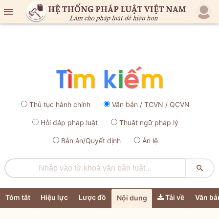

Thủ tục hành chính
Văn bản / TCVN / QCVN
Hỏi đáp pháp luật
Thuật ngữ pháp lý
Bản án/Quyết định
Án lệ

Tóm tắt
Hiệu lực
Lược đồ
Tải về
Văn bả
Nội dung