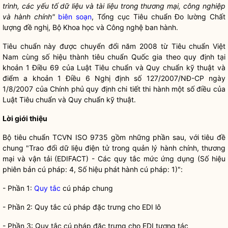
trình, các yếu tố dữ liệu và tài liệu trong thương mại, công nghiệp
và hành chính"
biên soạn
, Tổng cục Tiêu chuẩn Đo lường Chất
lượng đề nghị, Bộ Khoa học và Công nghệ ban hành.
Tiêu chuẩn này được chuyển đổi năm 2008 từ Tiêu chuẩn Việt
Nam cùng số hiệu thành tiêu chuẩn
Quốc gia
theo quy định tại
khoản 1 Điều 69 của Luật Tiêu chuẩn và Quy chuẩn kỹ thuật và
điểm a khoản 1 Điều 6 Nghị định số 127/2007/NĐ-CP ngày
1/8/2007 của Chính phủ quy định chi tiết thi hành một số điều của
Luật Tiêu chuẩn và Quy chuẩn kỹ thuật.
Lời giới thiệu
Bộ tiêu chuẩn TCVN ISO 9735 gồm những phần sau, với tiêu đề
chung "Trao đổi dữ liệu điện tử trong quản lý hành chính, thương
mại và vận tải (EDIFACT) - Các
quy tắc
mức ứng dụng (Số hiệu
phiên bản cú pháp: 4, Số hiệu phát hành cú pháp: 1)":
- Phần 1:
Quy tắc
cú pháp chung
- Phần 2:
Quy tắc
cú pháp đặc trưng cho EDI lô
- Phần 3:
Quy tắc
cú pháp đặc trưng cho EDI tương tác