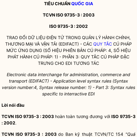
TIÊU CHUẨN
QUỐC GIA
TCVN ISO 9735-3 : 2003
ISO 9735-3 : 2002
TRAO ĐỔI DỮ LIỆU ĐIỆN TỬ TRONG QUẢN LÝ HÀNH CHÍNH,
THƯƠNG MẠI VÀ VẬN TẢI (EDIFACT) - CÁC
QUY TẮC
CÚ PHÁP
MỨC ỨNG DỤNG (SỐ HIỆU PHIÊN BẢN CÚ PHÁP: 4, SỐ HIỆU
PHÁT HÀNH CÚ PHÁP: 1) - PHẦN 3:
QUY TẮC
CÚ PHÁP ĐẶC
TRƯNG CHO EDI TƯƠNG TÁC
Electronic data interchange for administration, commerce and
transport (EDIFACT) - Application level syntax rules (Syntax
version number:4, Syntax release number: 1) - Part 3: Syntax rules
specific to interractive EDI
Lời nói đầu
TCVN ISO 9735-3 : 2003
hoàn toàn tương đương với
ISO 9735-3
: 2002
.
TCVN ISO 9735-3 : 2003
do Ban kỹ thuật TCVN/TC 154
"Quá