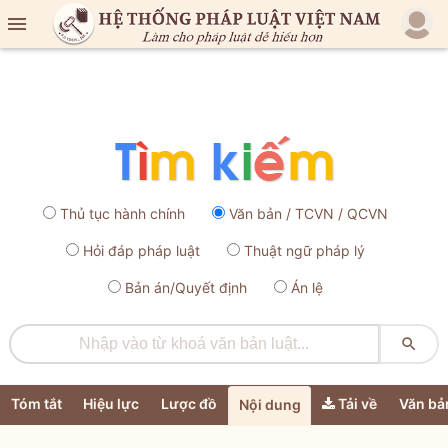

Thủ tục hành chính
Văn bản / TCVN / QCVN
Hỏi đáp pháp luật
Thuật ngữ pháp lý
Bản án/Quyết định
Án lệ

Tóm tắt
Hiệu lực
Lược đồ
Tải về
Văn bả
Nội dung