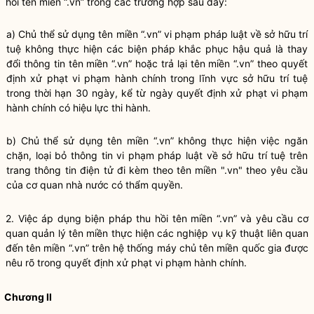
hồi tên miền “.vn” trong các trường hợp sau đây:
a) Chủ thể sử dụng tên miền “.vn” vi phạm pháp
luật
về sở hữu trí
tuệ không thực hiện các biện pháp khắc phục hậu quả là thay
đổi thông tin tên miền “.vn” hoặc trả lại tên miền “.vn” theo quyết
định xử phạt vi phạm hành chính trong lĩnh vực sở hữu trí tuệ
trong thời hạn 30 ngày, kể từ ngày quyết định xử phạt vi phạm
hành chính có hiệu lực thi hành.
b) Chủ thể sử dụng tên miền “.vn” không thực hiện việc ngăn
chặn, loại bỏ thông tin vi phạm pháp
luật
về sở hữu trí tuệ trên
trang thông tin điện tử
đi kèm theo tên miền ".vn" theo yêu cầu
của cơ quan nhà nước có thẩm
quyền
.
2. Việc áp dụng biện pháp thu hồi tên miền “.vn” và yêu cầu cơ
quan quản lý tên miền thực hiện các nghiệp vụ kỹ thuật liên quan
đến tên miền “.vn” trên hệ thống máy chủ tên miền
quốc gia
được
nêu rõ trong quyết định xử phạt vi phạm hành chính.
Chương II