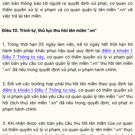
văn bản thông báo tới người ra quyết định xử phạt, cơ quan có
thẩm
quyền
xử lý vi phạm và cơ quan quản lý tên miền “.vn” về
việc trả lại tên miền.
Điều 10. Trình tự, thủ tục thu hồi tên miền “.vn”
1. Trong thời hạn 05 ngày làm việc, kể từ ngày hết thời hạn thi
hành biện pháp khắc phục hậu quả quy định tại
điểm a khoản 1
Điều 7 Thông tư này
, cơ quan có thẩm
quyền
xử lý vi phạm gửi
văn bản yêu cầu cơ quan quản lý tên miền “.vn” thu hồi tên miền
“.vn” đã nêu trong quyết định xử phạt vi phạm hành chính.
2. Đối với các trường hợp phải thu hồi tên miền theo quy định tại
điểm b khoản 1 Điều 7 Thông tư này
, cơ quan có thẩm
quyền
xử
lý vi phạm gửi văn bản yêu cầu cơ quan quản lý tên miền “.vn” thu
hồi (tịch thu) tên miền “.vn” đã nêu trong quyết định, xử phạt vi
phạm hành chính.
3. Khi nhận được văn bản yêu cầu thu hồi tên miền của cơ quan
có thẩm
quyền
xử lý vi phạm, cơ quan quản lý tên miền “.vn” thực