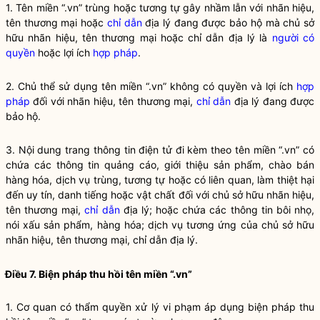
1. Tên miền “.vn” trùng hoặc tương tự gây nhầm lẫn với nhãn hiệu,
tên thương mại hoặc
chỉ dẫn
địa lý đang được bảo hộ mà chủ sở
hữu nhãn hiệu, tên thương mại hoặc
chỉ dẫn
địa lý là
người có
quyền
hoặc lợi ích
hợp pháp
.
2. Chủ thể sử dụng tên miền “.vn” không có quyền và lợi ích
hợp
pháp
đối với nhãn hiệu, tên thương mại,
chỉ dẫn
địa lý đang được
bảo hộ.
3. Nội dung
trang thông tin điện tử
đi kèm theo tên miền “.vn” có
chứa các thông tin quảng cáo, giới thiệu sản phẩm, chào bán
hàng hóa, dịch vụ trùng, tương tự hoặc có liên quan, làm thiệt hại
đến uy tín, danh tiếng hoặc vật chất đối với chủ sở hữu nhãn hiệu,
tên thương mại,
chỉ dẫn
địa lý; hoặc chứa các thông tin bôi nhọ,
nói xấu sản phẩm, hàng hóa; dịch vụ tương ứng của chủ sở hữu
nhãn hiệu, tên thương mại,
chỉ dẫn
địa lý.
Điều 7. Biện pháp thu hồi tên miền “.vn”
1. Cơ quan có thẩm
quyền
xử lý vi phạm áp dụng biện pháp thu