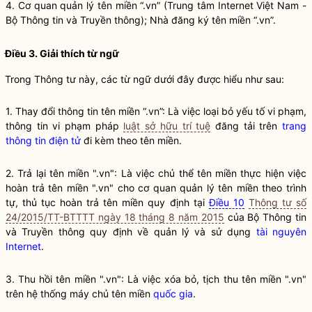
4. Cơ quan quản lý tên miền “.vn” (Trung tâm Internet Việt Nam -
Bộ Thông tin và Truyền thông); Nhà đăng ký tên miền “.vn”.
Điều 3. Giải thích từ ngữ
Trong Thông tư này, các từ ngữ dưới đây được hiểu như sau:
1. Thay đổi thông tin tên miền “.vn”: Là việc loại bỏ yếu tố vi phạm,
thông tin vi phạm pháp
luật sở hữu trí tuệ
đăng tải trên
trang
thông tin điện tử
đi kèm theo tên miền.
2. Trả lại tên miền ".vn": Là việc chủ thể tên miền thực hiện việc
hoàn trả tên miền ".vn" cho cơ quan quản lý tên miền theo trình
tự, thủ tục hoàn trả tên miền quy định tại
Điều 10
Thông tư số
24/2015/TT-BTTTT ngày 18 tháng 8 năm 2015
của Bộ Thông tin
và Truyền thông quy định về quản lý và sử dụng
tài nguyên
Internet
.
3. Thu hồi tên miền ".vn": Là việc xóa bỏ, tịch thu tên miền ".vn"
trên hệ thống máy chủ tên miền
quốc gia
.