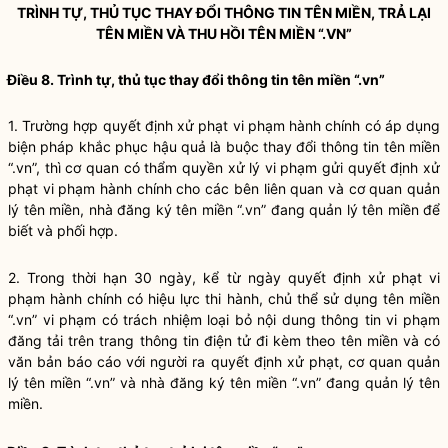
TRÌNH TỰ, THỦ TỤC THAY ĐỔI THÔNG TIN TÊN MIỀN, TRẢ LẠI
TÊN MIỀN VÀ THU HỒI TÊN MIỀN “.VN”
Điều 8. Trình tự, thủ tục thay đổi thông tin tên miền “.vn”
1. Trường hợp quyết định xử phạt vi phạm hành chính có áp dụng
biện pháp khắc phục hậu quả là buộc thay đổi thông tin tên miền
“.vn”, thì cơ quan có thẩm
quyền
xử lý vi phạm gửi quyết định xử
phạt vi phạm hành chính cho các bên liên quan và cơ quan quản
lý tên miền, nhà đăng ký tên miền “.vn” đang quản lý tên miền để
biết và phối hợp.
2. Trong thời hạn 30 ngày, kể từ ngày quyết định xử phạt vi
phạm hành chính có hiệu lực thi hành, chủ thể sử dụng tên miền
“.vn” vi phạm có trách nhiệm loại bỏ nội dung thông tin vi phạm
đăng tải trên
trang thông tin điện tử
đi kèm theo tên miền và có
văn bản báo cáo với người ra quyết định xử phạt, cơ quan quản
lý tên miền “.vn” và nhà đăng ký tên miền “.vn” đang quản lý tên
miền.