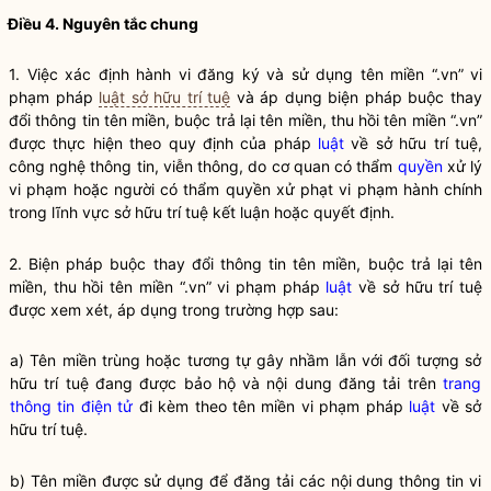
Điều 4. Nguyên tắc chung
1. Việc xác định hành vi đăng ký và sử dụng tên miền “.vn” vi
phạm pháp
luật sở hữu trí tuệ
và áp dụng biện pháp buộc thay
đổi thông tin tên miền, buộc trả lại tên miền, thu hồi tên miền “.vn”
được thực hiện theo quy định của pháp
luật
về sở hữu trí tuệ,
công nghệ thông tin, viễn thông, do cơ quan có thẩm
quyền
xử lý
vi phạm hoặc người có thẩm
quyền
xử phạt vi phạm hành chính
trong lĩnh vực sở hữu trí tuệ kết luận hoặc quyết định.
2. Biện pháp buộc thay đổi thông tin tên miền, buộc trả lại tên
miền, thu hồi tên miền “.vn” vi phạm pháp
luật
về sở hữu trí tuệ
được xem xét, áp dụng trong trường hợp sau:
a) Tên miền trùng hoặc tương tự gây nhầm lẫn với đối tượng sở
hữu trí tuệ đang được bảo hộ và nội dung đăng tải trên
trang
thông tin điện tử
đi kèm theo tên miền vi phạm pháp
luật
về sở
hữu trí tuệ.
b) Tên miền được sử dụng để đăng tải các nội dung thông tin vi