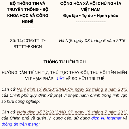
BỘ THÔNG TIN VÀ
CỘNG HÒA XÃ HỘI CHỦ NGHĨA
TRUYỀN THÔNG - BỘ
VIỆT NAM
KHOA HỌC VÀ CÔNG
Độc lập - Tự do - Hạnh phúc
NGHỆ
---------------
-------
Số: 14/2016/TTLT-
Hà Nội, ngày 08
tháng 6
năm 2016
BTTTT-BKHCN
THÔNG TƯ
LIÊN TỊCH
HƯỚNG DẪN TRÌNH TỰ, THỦ TỤC THAY ĐỔI, THU HỒI TÊN MIỀN
VI PHẠM PHÁP
LUẬT
VỀ SỞ HỮU TRÍ TUỆ
Căn cứ
Nghị định số 99/2013/NĐ-CP ngày 29 tháng 8 năm 2013
của Chính phủ quy định xử phạt vi phạm hành chính trong lĩnh vực
sở hữu công nghiệp;
Căn cứ
Nghị định số 72/2013/NĐ-CP ngày 15 tháng 7 năm 2013
của Chính phủ về quản lý, cung cấp, sử dụng
dịch vụ Internet
và
thông tin trên mạng
;