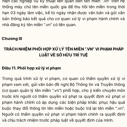
hiện các nghiệp vụ kỹ thuật liên quan đến tên miền “.vn” trên hệ
thống máy chủ tên miền
quốc gia
để thu hồi tên miền trong thời
hạn 03 ngày làm việc, kể từ ngày nhận được văn bản và gửi văn
bản thông báo kết quả cho cơ quan xử lý vi phạm hành chính và
nhà đăng ký tên miền “.vn” có liên quan.
Chương III
TRÁCH NHIỆM PHỐI HỢP XỬ LÝ TÊN MIỀN “.VN” VI PHẠM PHÁP
LUẬT
VỀ SỞ HỮU TRÍ TUỆ
Điều 11. Phối hợp xử lý vi phạm
Trong quá trình xử lý vi phạm, cơ quan có thẩm
quyền
xử lý vi
phạm xem xét, gửi văn bản đề nghị Bộ Thông tin và Truyền thông
(cơ quan quản lý tên miền “.vn”) phối hợp, cho ý kiến chuyên môn
trước khi người có thẩm
quyền
xử phạt ra quyết định xử phạt vi
phạm hành chính có áp dụng các biện pháp khắc phục hậu quả
buộc thay đổi thông tin tên miền hoặc buộc trả lại tên miền ".vn".
Người có thẩm
quyền
xử phạt vi phạm hành chính ra quyết định
và chịu trách nhiệm trước pháp
luật
về quyết định của mình.