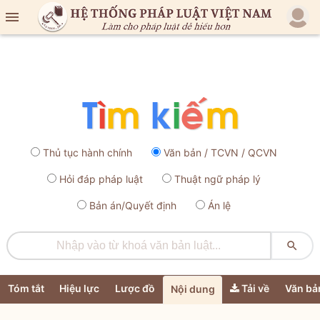

Thủ tục hành chính
Văn bản / TCVN / QCVN
Hỏi đáp pháp luật
Thuật ngữ pháp lý
Bản án/Quyết định
Án lệ

Tóm tắt
Hiệu lực
Lược đồ
Tải về
Văn bả
Nội dung