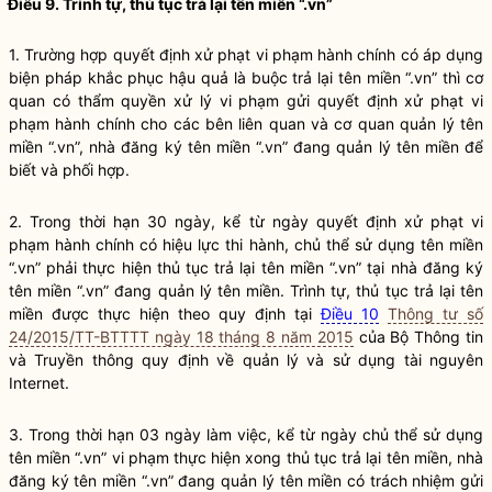
Điều 9. Trình tự, thủ tục trả lại tên miền “.vn”
1. Trường hợp quyết định xử phạt vi phạm hành chính có áp dụng
biện pháp khắc phục hậu quả là buộc trả lại tên miền “.vn” thì cơ
quan có thẩm
quyền
xử lý vi phạm gửi quyết định xử phạt vi
phạm hành chính cho các bên liên quan và cơ quan quản lý tên
miền “.vn”, nhà đăng ký tên miền “.vn” đang quản lý tên miền để
biết và phối hợp.
2. Trong thời hạn 30 ngày, kể từ ngày quyết định xử phạt vi
phạm hành chính có hiệu lực thi hành, chủ thể sử dụng tên miền
“.vn” phải thực hiện thủ tục trả lại tên miền “.vn” tại nhà đăng ký
tên miền “.vn” đang quản lý tên miền. Trình tự, thủ tục trả lại tên
miền được thực hiện theo quy định tại
Điều 10
Thông tư số
24/2015/TT-BTTTT ngày 18 tháng 8 năm 2015
của Bộ Thông tin
và Truyền thông quy định về quản lý và sử dụng
tài nguyên
Internet
.
3. Trong thời hạn 03 ngày làm việc, kể từ ngày chủ thể sử dụng
tên miền “.vn” vi phạm thực hiện xong thủ tục trả lại tên miền, nhà
đăng ký tên miền “.vn” đang quản lý tên miền có trách nhiệm gửi