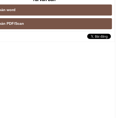
 bản word
e bản PDF/Scan