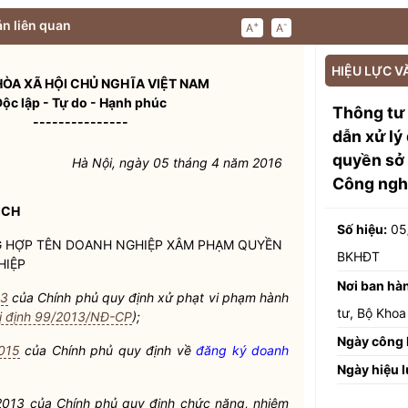
n liên quan
+
-
A
A
HIỆU LỰC V
ÒA XÃ HỘI CHỦ NGHĨA VIỆT NAM
Độc lập - Tự do - Hạnh phúc
Thông tư
---------------
dẫn xử lý
quyền sở 
Hà Nội, ngày 05 tháng 4 năm 2016
Công nghệ
ỊCH
Số hiệu:
05
NG HỢP TÊN DOANH NGHIỆP XÂM PHẠM QUYỀN
BKHĐT
HIỆP
Nơi ban hà
13
của Chính phủ quy định xử phạt vi phạm hành
tư, Bộ Kho
ị định 99/2013/NĐ-CP
);
Ngày công 
015
của Chính phủ quy định về
đăng ký doanh
Ngày hiệu l
013 của Chính phủ quy định chức năng, nhiệm