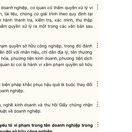
⋮
ên doanh nghiệp, cơ quan có thẩm
quyền
xử lý vi
tài liệu, chứng cứ giải trình theo quy định tại
 hành thanh tra, kiểm tra, xác minh, thu thập
thẩm
quyền
xử lý ra một trong các văn bản sau
⋮
 phạm
quyền
sở hữu công nghiệp, trong đó đánh
ền
đối với nhãn hiệu,
chỉ dẫn
địa lý, tên thương
 hóa, phương tiện kinh doanh, phương tiện dịch
ên quan bị coi là hành vi xâm phạm
quyền
sở hữu
⋮
g biện pháp khắc phục hậu quả là buộc thay đổi
doanh nghiệp.
⋮
nh, nghề kinh doanh và thu hồi Giấy chứng nhận
luật
về doanh nghiệp.
⋮
ỏ yếu tố vi phạm trong tên doanh nghiệp trong
 quyền sở hữu công nghiệp