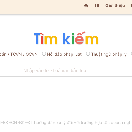


Giới thiệu
bản / TCVN / QCVN
Hỏi đáp pháp luật
Thuật ngữ pháp lý
LT-BKHCN-BKHĐT hướng dẫn xử lý đối với trường hợp tên doanh ng