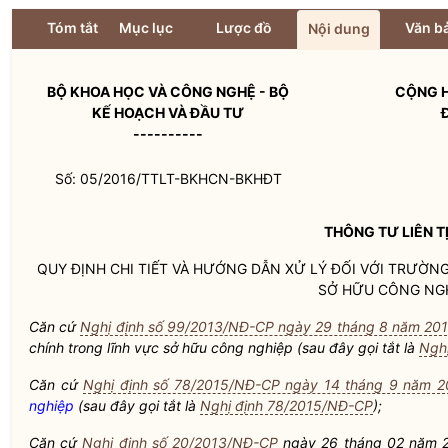
Tóm tắt
Mục lục
Lược đồ
Văn bả
Nội dung
BỘ KHOA HỌC VÀ CÔNG NGHỆ - BỘ
CỘNG H
KẾ HOẠCH VÀ ĐẦU TƯ
----------
Số: 05/2016/TTLT-BKHCN-BKHĐT
THÔNG TƯ
LIÊN T
QUY ĐỊNH CHI TIẾT VÀ HƯỚNG DẪN XỬ LÝ ĐỐI VỚI TRƯỜ
SỞ HỮU CÔNG NG
Căn cứ
Nghị định số 99/2013/NĐ-CP ngày 29 tháng 8 năm 20
chính trong lĩnh vực sở hữu công nghiệp (sau đây gọi tắt là
Ngh
Căn cứ
Nghị định số 78/2015/NĐ-CP ngày 14 tháng 9 năm 2
nghiệp
(sau đây gọi tắt là
Nghị định 78/2015/NĐ-CP
);
Căn cứ
Nghị định số 20/2013/NĐ-CP
ngày 26 tháng 02 năm 2