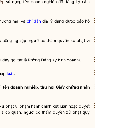
⋮
iệp
sử dụng tên doanh nghiệp đã đăng ký xâm
⋮
 thương mại và
chỉ dẫn
địa lý đang được bảo hộ
⋮
ữu công nghiệp; người có thẩm
quyền
xử phạt vi
⋮
 đây gọi tắt là Phòng
Đăng ký kinh doanh
).
⋮
pháp
luật
.
⋮
ổi tên doanh nghiệp, thu hồi Giấy chứng nhận
⋮
xử phạt vi phạm hành chính kết luận hoặc quyết
là cơ quan, người có thẩm
quyền
xử phạt quy