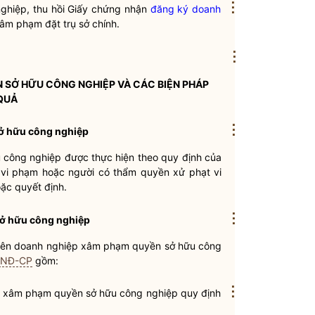
⋮
nghiệp, thu hồi Giấy chứng nhận
đăng ký doanh
âm phạm đặt trụ sở chính.
⋮
 SỞ HỮU CÔNG NGHIỆP VÀ CÁC BIỆN PHÁP
QUẢ
⋮
sở hữu công nghiệp
 công nghiệp được thực hiện theo quy định của
 vi phạm hoặc người có thẩm
quyền
xử phạt vi
ặc quyết định.
⋮
sở hữu công nghiệp
 tên doanh nghiệp xâm phạm
quyền
sở hữu công
5/NĐ-CP
gồm:
⋮
ý xâm phạm
quyền
sở hữu công nghiệp quy định