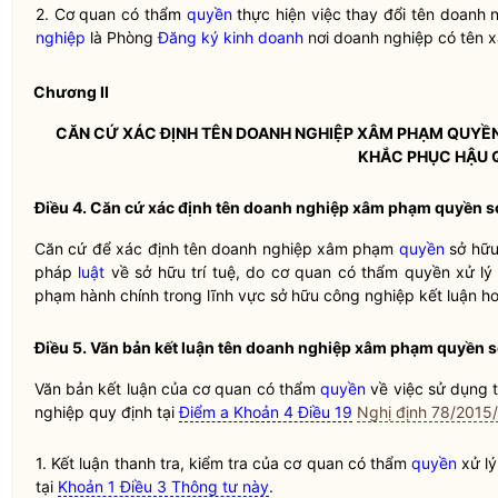
2. Cơ quan có thẩm
quyền
thực hiện việc thay đổi tên doanh 
nghiệp
là Phòng
Đăng ký kinh doanh
nơi doanh nghiệp có tên x
Chương II
CĂN CỨ XÁC ĐỊNH TÊN DOANH NGHIỆP XÂM PHẠM QUYỀN
KHẮC PHỤC HẬU 
Điều 4. Căn cứ xác định tên doanh nghiệp xâm phạm quyền 
Căn cứ để xác định tên doanh nghiệp xâm phạm
quyền
sở hữu
pháp
luật
về sở hữu trí tuệ, do cơ quan có thẩm
quyền
xử lý
phạm hành chính trong lĩnh vực sở hữu công nghiệp kết luận ho
Điều 5. Văn bản kết luận tên doanh nghiệp xâm phạm quyền 
Văn bản kết luận của cơ quan có thẩm
quyền
về việc sử dụng
nghiệp quy định tại
Điểm a Khoản 4 Điều 19
Nghị định 78/201
1. Kết luận thanh tra, kiểm tra của cơ quan có thẩm
quyền
xử l
tại
Khoản 1 Điều 3 Thông tư này
.