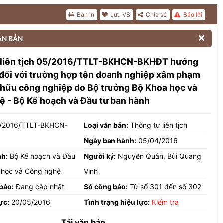
Bản in
Lưu VB
Chia sẻ
Báo lỗi

ĂN BẢN
 liên tịch 05/2016/TTLT-BKHCN-BKHĐT hướng
 đối với trường hợp tên doanh nghiệp xâm phạm
hữu công nghiệp do Bộ trưởng Bộ Khoa học và
 - Bộ Kế hoạch và Đầu tư ban hành
/2016/TTLT-BKHCN-
Loại văn bản:
Thông tư liên tịch
Ngày ban hành:
05/04/2016
nh:
Bộ Kế hoạch và Đầu
Người ký:
Nguyễn Quân, Bùi Quang
a học và Công nghệ
Vinh
báo:
Đang cập nhật
Số công báo:
Từ số 301 đến số 302
ực:
20/05/2016
Tình trạng hiệu lực:
Kiểm tra
Tải văn bản