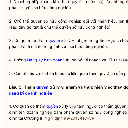
1. Doanh nghiệp thành lập theo quy định của
Luật Doanh ngh
phạm quyền sở hữu công nghiệp.
2. Chủ thể
quyền
sở hữu công nghiệp đối với nhãn hiệu, tên
(sau đây gọi tắt là chủ thể
quyền
sở hữu công nghiệp).
3. Cơ quan có thẩm
quyền
xử lý vi phạm trong lĩnh vực sở h
phạm hành chính trong lĩnh vực sở hữu công nghiệp.
4. Phòng
Đăng ký kinh doanh
thuộc Sở Kế hoạch và Đầu tư (sau
5. Các tổ chức, cá nhân khác có liên quan theo quy định của 
Điều 3. Thẩm
quyền
xử lý vi phạm và thực hiện việc thay đ
đăng ký doanh nghiệp
1. Cơ quan có thẩm
quyền
xử lý vi phạm, người có thẩm
quyền
định tên doanh nghiệp xâm phạm
quyền
sở hữu công nghiệp 
định tại Chương III
Nghị định 99/2013/NĐ-CP
.