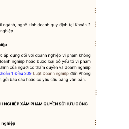
⋮
⋮
ổi ngành, nghề kinh doanh quy định tại Khoản 2
nghiệp.
⋮
hiệp
 áp dụng đối với doanh nghiệp vi phạm không
doanh nghiệp hoặc buộc loại bỏ yếu tố vi phạm
 chính của người có thẩm
quyền
và doanh nghiệp
Khoản 1 Điều 209
Luật Doanh nghiệp
đến Phòng
ạn gửi báo cáo hoặc có yêu cầu bằng văn bản.
⋮
ANH NGHIỆP XÂM PHẠM QUYỀN SỞ HỮU CÔNG
⋮
h nghiệp