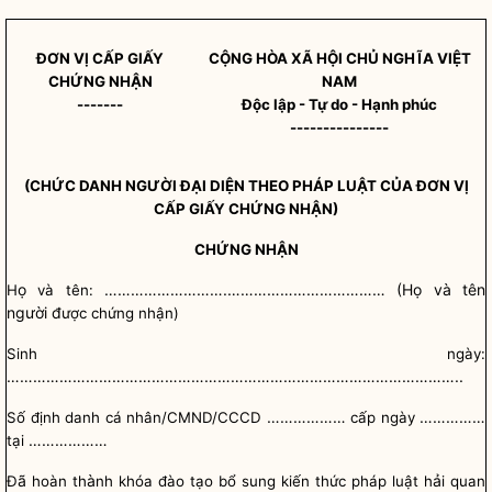
ĐƠN VỊ CẤP GIẤY
CỘNG HÒA XÃ HỘI CHỦ NGHĨA VIỆT
CHỨNG NHẬN
NAM
-------
Độc lập - Tự do - Hạnh phúc
---------------
(CHỨC DANH NGƯỜI ĐẠI DIỆN THEO PHÁP
LUẬT
CỦA ĐƠN VỊ
CẤP GIẤY CHỨNG NHẬN)
CHỨNG NHẬN
ọ
……………………….……………………………… (Họ và tên
H
và tên:
người đ
ược chứng nhận)
Sinh ngày:
…………………………………………………………………………………………..
………………
……………
Số định danh cá nhân/CMND/CCCD
cấp ngày
………………
tại
ã
à
ả
Đ
hoàn th
nh khóa đào tạo bổ sung kiến thức pháp
luật
h
i quan