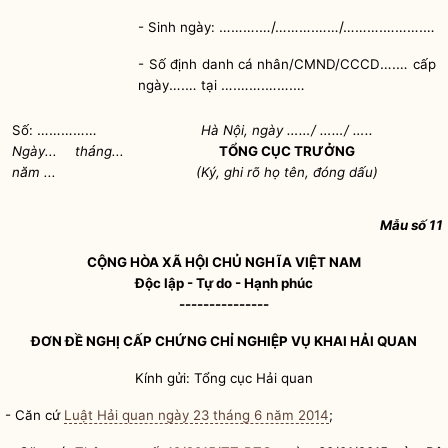
……….…/……….……/……….……….…
-
Sinh ngày:
….…
- Số định danh cá nhân/CMND/CCCD
cấp
….…
….…….…….…
ngày
tại
……………
……
……
…..
Số:
Hà Nội, ngày
/
/
á
Ngày... th
ng...
TỔNG CỤC TRƯỞNG
ă
n
m ...
(Ký, ghi rõ họ tên, đóng dấu)
Mẫu số 11
CỘNG HÒA XÃ HỘI CHỦ NGHĨA VIỆT NAM
Độc lập - Tự do - Hạnh phúc
---------------
ĐƠN ĐỀ NGHỊ CẤP CHỨNG CHỈ NGHIỆP VỤ KHAI
HẢI QUAN
Kính gửi: Tổng cục
Hải quan
- Căn cứ
Luật Hải quan ngày 23 tháng 6 năm 2014
;