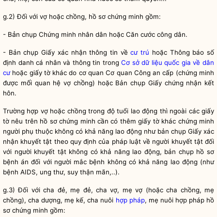
g.2) Đối với vợ hoặc chồng, hồ sơ chứng minh gồm:
ả
- B
n chụp Chứng minh
nhân dân
hoặc
Căn cước công dân
.
- Bản chụp Giấy xác nhận thông tin về
cư trú
hoặc Thông báo số
định danh cá nhân và thông tin trong
Cơ sở dữ liệu quốc gia về dân
cư
hoặc giấy tờ khác do cơ quan Cơ quan Công an cấp (chứng minh
ố
ồ
được m
i quan hệ vợ ch
ng) hoặc Bản chụp Giấy chứng nhận kết
hôn.
Trường hợp vợ hoặc chồng trong độ tuổi lao động thì ngoài các giấy
tờ nêu trên hồ sơ chứng minh cần có thêm giấy tờ khác chứng minh
người phụ thuộc không có khả năng lao động như bản chụp Giấy xác
nhận khuyết tật theo quy định của pháp
luật
về người khuyết tật đối
với người khuyết tật không có khả năng lao động, bản chụp hồ sơ
bệnh án đối với người mắc bệnh không có khả năng lao động (như
bệnh AIDS, ung thư, suy thận mãn,..).
g.3) Đối với cha đẻ, mẹ đẻ, cha vợ, mẹ vợ (hoặc cha chồng, mẹ
chồng), cha dượng, mẹ kế, cha nuôi
hợp pháp
, mẹ nuôi
hợp pháp
hồ
sơ chứng minh
gồm: