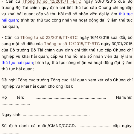
- Căn cứ
Thông tư số 12/2015/TT-BTC
ngày 30/01/2015 của
Bộ
trưởng
Bộ Tài chính quy định chi tiết thủ tục cấp Chứng chỉ nghiệp
vụ khai hải quan; cấp và thu hồi mã số nhân viên đại lý làm
thủ tục
hải quan
; trình tự, thủ tục công nhận và hoạt động đại lý làm
thủ tục
hải quan
;
ă
- C
n cứ
Thông tư số 22/2019/TT-BTC
ngày 16/4/2019 sửa đổi, bổ
sung một số điều của
Thông tư số 12/2015/TT-BTC
ngày 30/01/2015
ỉ
của
Bộ trưởng
Bộ Tài chính quy định chi tiết thủ tục cấp Chứng ch
nghiệp vụ khai hải quan; cấp và thu hồi mã số nhân viên đại lý làm
thủ tục hải quan
; trình tự, thủ tục công nhận và hoạt động đại lý làm
thủ tục hải quan
;
Đề nghị Tổng cục trưởng Tổng cục
Hải quan
xem xét cấp Chứng chỉ
nghiệp vụ khai
hải quan
cho ông (bà):
……………………………………………………
Họ tên:
Nam/nữ:
……………………
………………………………………………..
Ngày sinh:
………………………
Số định danh cá nhân/CMND/CCCD:
cấp ngày:
…………….