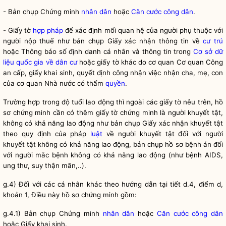
- Bản chụp Chứng minh
nhân dân
hoặc
Căn cước công dân
.
- Giấy tờ
hợp pháp
để xác định mối quan hệ của người phụ thuộc với
người nộp thuế như bản chụp Giấy xác nhận thông tin về
cư trú
hoặc Thông báo số định danh cá nhân và thông tin trong
Cơ sở dữ
liệu quốc gia về dân cư
hoặc giấy tờ khác do cơ quan Cơ quan Công
an cấp, giấy khai sinh, quyết định công nhận việc nhận cha, mẹ, con
của cơ quan Nhà nước có thẩm
quyền
.
Trường hợp trong độ tuổi lao động thì ngoài các giấy tờ nêu trên, hồ
sơ chứng minh cần có thêm giấy tờ chứng minh là người khuyết tật,
không có khả năng lao động như bản chụp Giấy xác nhận khuyết tật
đ
theo quy định của pháp
luật
về người khuyết tật
ối với người
khuyết tật không có khả năng lao động, bản chụp hồ sơ bệnh án đối
với người mắc bệnh không có khả năng lao động (như bệnh AIDS,
ung thư, suy thận mãn,..).
g.4) Đối với các cá nhân khác theo hướng dẫn tại tiết d.4, điểm d,
khoản 1, Điều này hồ sơ chứng minh gồm:
g.4.1) Bản chụp Chứng minh
nhân dân
hoặc
Căn cước công dân
hoặc Giấy khai sinh.