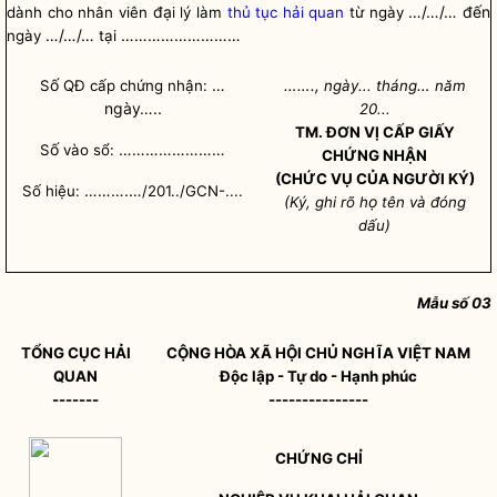
đạ
…/…/… đến
dành cho nhân viên
i lý làm
thủ tục hải quan
từ ngày
…/…/…
………………………
ngày
tại
ố
…
…….,
…
S
QĐ cấp chứng nhận:
ngày... tháng
năm
ngày…..
20...
TM. ĐƠN VỊ CẤP GIẤY
ố
……………………
S
vào sổ:
CHỨNG NHẬN
(CHỨC VỤ CỦA NGƯỜI KÝ)
……….…
Số hiệu:
/201../GCN-....
ọ
(Ký, ghi rõ h
tên và đóng
dấu)
Mẫu số 03
TỔNG CỤC
HẢI
CỘNG HÒA XÃ HỘI CHỦ NGHĨA VIỆT NAM
QUAN
Độc lập - Tự do - Hạnh phúc
-------
---------------
CHỨNG CHỈ