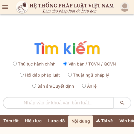

Thủ tục hành chính
Văn bản / TCVN / QCVN
Hỏi đáp pháp luật
Thuật ngữ pháp lý
Bản án/Quyết định
Án lệ

Tóm tắt
Hiệu lực
Lược đồ
Tải về
Văn bả
Nội dung