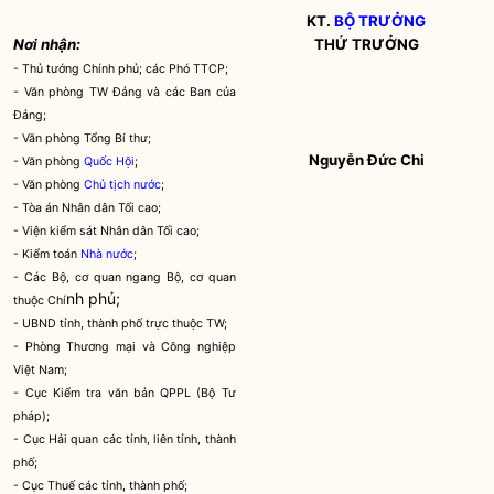
KT.
BỘ TRƯỞNG
Nơi nhận:
THỨ TRƯỞNG
-
Thủ tướng Chính phủ; các Phó TTCP;
- Văn phòng TW Đảng và các Ban của
Đảng;
- Văn phòng Tổng Bí thư;
Nguyễn Đức Chi
- Văn phòng
Quốc Hội
;
-
Văn phòng
Chủ tịch nước
;
- Tòa án Nhân dân Tối cao;
- Viện kiểm sát Nhân dân Tối cao;
- Kiểm toán
Nhà nước
;
- Các Bộ, cơ quan ngang Bộ, cơ quan
nh phủ;
thuộc Chí
- UBND tỉnh, thành phố trực thuộc TW;
- Phòng Thương mại và Công nghiệp
Việt Nam;
- Cục Kiểm tra văn bản QPPL (Bộ Tư
pháp);
- Cục
Hải quan
các tỉnh, liên tỉnh, thành
phố;
- Cục Thuế các tỉnh, thành phố;