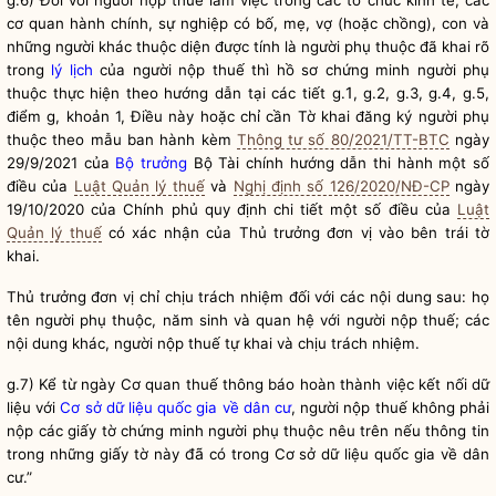
g.6) Đối với người nộp thuế làm việc trong các tổ chức kinh tế, các
cơ quan hành chính, sự nghiệp có bố, mẹ, vợ (hoặc chồng), con và
những người khác thuộc diện được tính là người phụ thuộc đã khai rõ
trong
lý lịch
của người nộp thuế thì hồ sơ chứng minh người phụ
1
thuộc thực hiện theo hướng dẫn tại các tiết g.
, g.2, g.3, g.4, g.5,
điểm g, khoản 1, Điều này hoặc chỉ cần Tờ khai đăng ký người phụ
thuộc theo mẫu ban hành kèm
Thông tư số 80/2021/TT-BTC
ngày
29/9/2021 của
Bộ trưởng
Bộ Tài chính hướng dẫn thi hành một số
điều của
Luật Quản lý thuế
và
Nghị định số 126/2020/NĐ-CP
ngày
19/10/2020 của Chính phủ quy định chi tiết một số điều của
Luật
Quản lý thuế
có xác nhận của Thủ trưởng đơn vị vào bên trái tờ
khai.
Thủ trưởng đơn vị chỉ chịu trách nhiệm đối với các nội dung sau: họ
tên người phụ thuộc, năm sinh và quan hệ với người nộp thuế; các
nội dung khác, người nộp thuế tự khai và chịu trách nhiệm.
g.7) Kể từ ngày Cơ quan thuế thông báo hoàn thành việc kết nối dữ
liệu với
Cơ sở dữ liệu quốc gia về dân cư
, người nộp thuế không phải
nộp các giấy tờ chứng minh người phụ thuộc nêu trên nếu thông tin
ấ
đã
trong những gi
y tờ này
có trong
Cơ sở dữ liệu quốc gia về dân
cư
.”