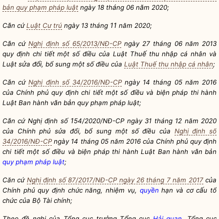
á
ă
bản quy phạm pháp luật
ngày 18 th
ng 06 n
m 2020;
ă
11
C
n cứ
Luật Cư trú
ngày 13 tháng
năm 2020;
ă
C
n cứ
Nghị định số 65/2013/NĐ-CP
ngày 27 tháng 06 năm 2013
ế
quy định chi tiết một số điều của Luật Thu
thu nhập cá nhân và
ử
ổi
Luật s
a đ
, bổ sung một số điều của
Luật Thuế thu nhập cá nhân
;
ă
C
n cứ
Nghị định số 34/2016/NĐ-CP
ngày 14 tháng 05 năm 2016
của Chính phủ quy định chi tiết một số điều và biện pháp thi hành
ă
ả
Luật Ban hành v
n b
n
quy phạm pháp luật
;
ă
1
C
n cứ Nghị định số
54/2020/NĐ-CP ngày 31 tháng 12 năm 2020
của Chính phủ sửa đổi, bổ sung một số điều của
Nghị định số
34/2016/NĐ-CP
ngày 14 tháng 05 năm 2016 của Chính phủ quy định
ă
chi tiết một số điều và biện pháp thi hành Luật Ban hành v
n bản
quy phạm pháp luật
;
Căn cứ
Nghị định số 87/2017/NĐ-CP ngày 26 tháng 7 năm 2017
của
ấ
Chính phủ quy định chức năng, nhiệm vụ,
quyền
hạn và cơ c
u tổ
chức của Bộ Tài chính;
ổ
Theo đề nghị của Tổng cục trưởng T
ng cục
Hải quan
, Tổng cục