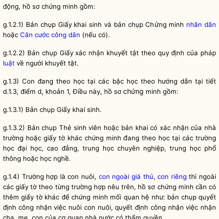
động, hồ sơ chứng minh gồm:
ứ
g.1.2.1) Bản chụp Giấy khai sinh và bản chụp Ch
ng minh
nhân dân
hoặc
Căn cước công dân
(nếu có).
g.1.2.2) Bản chụp Giấy xác nhận khuyết tật theo quy định của pháp
luật
về người khuyết tật.
g.1.3) Con đang theo học tại các bậc học theo hướng dẫn tại tiết
chứng
d.1.3, điểm d, khoản 1, Điều này, hồ sơ
minh gồm:
ả
g.1.3.1) B
n chụp Giấy khai sinh.
g.1.3.2) Bản chụp Thẻ sinh viên hoặc bản khai có xác nhận của nhà
đ
trường hoặc giấy tờ khác chứng minh
ang theo học tại các trường
ổ
học đại học, cao đẳng, trung học chuyên nghiệp, trung học ph
thông hoặc học nghề.
g.1.4) Trường hợp là con nuôi,
con ngoài giá thú
,
con riêng
thì ngoài
các giấy tờ theo từng trường hợp nêu trên, hồ sơ chứng minh cần có
thêm giấy tờ khác để chứng minh mối quan hệ như: bản chụp quyết
định công nhận việc nuôi con nuôi, quyết định công nhận việc nhận
cha, mẹ, con của cơ quan nhà nước có thẩm
quyền
...