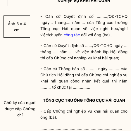
NGHIỆP VỤ KHAI
HẢI QUAN
………
- Căn cứ Quyết định số
/QĐ-TCHQ
ngày... tháng.... năm.... của Tổng cục trưởng
x
Ảnh 3
4
Tổng
ỉ
ỉ
cục
Hải quan
về việc ngh
hưu/ngh
cm
ể
việc/chuy
n
công tác
đối với ông (bà)...
……
- Căn cứ Quyết định số
/QĐ-TCHQ ngày ...
tháng .... năm .... về việc thành lập Hội đồng
ỉ
ả
thi cấp Chứng ch
nghiệp vụ khai h
i quan;
………
………
- Căn cứ Thông báo số
ngày
của
ỉ
Chủ tịch Hội đồng thi cấp Chứng ch
nghiệp vụ
ả
khai h
i quan công nhận kết quả thi năm
………
……………
tổ chức tại
TỔNG CỤC TRƯỞNG TỔNG CỤC
HẢI QUAN
ữ
Ch
ký của người
ứ
được cấp Ch
ng
ỉ
- Cấp Chứng ch
nghiệp vụ khai
hải quan
cho
ỉ
ch
ông (bà):
…………………………………………………………….