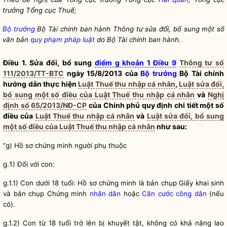
ổ
trưởng T
ng cục Thuế;
ổi
Bộ trưởng
Bộ Tài chính ban hành Thông tư sửa đ
, bổ sung một số
văn bản
quy phạm pháp luật
do Bộ Tài chính ban hành.
Điều 1. Sửa đổi, bổ sung
điểm g khoản 1 Điều 9
Thông tư số
111/2013/TT-BTC
ngày 15/8/2013 của
Bộ trưởng
Bộ Tài chính
hướng dẫn thực hiện
Luật Thuế thu nhập cá nhân
,
Luật sửa đổi,
bổ sung một số điều của Luật Thuế thu nhập cá nhân
và
Nghị
định số 65/2013/NĐ-CP
của Chính phủ quy định chi tiết một số
điều của
Luật Thuế thu nhập cá nhân
và
Luật sửa đổi, bổ sung
một số điều của Luật Thuế thu nhập cá nhân
như sau:
“g) Hồ sơ chứng minh người phụ thuộc
1
g.
) Đối với con:
g.1.1) Con dưới 18 tuổi: Hồ sơ chứng minh là bản chụp Giấy khai sinh
và bản chụp Chứng minh
nhân dân
hoặc
Căn cước công dân
(nếu
có).
g.1.2) Con từ 18 tuổi trở lên bị khuyết tật, không có khả năng lao