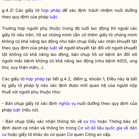
ỡ
g.4.2) Các giấy tờ
hợp pháp
để xác định trách nhiệm nuôi dư
ng
theo quy định của pháp
luật
.
Trường hợp người phụ thuộc trong độ tuổi lao động thì ngoài các
giấy tờ nêu trên, hồ sơ chứng minh cần có thêm giấy tờ chứng minh
g
không có khả năn
lao động như bản chụp Giấy xác nhận khuyết tật
theo quy định của pháp
luật
về người khuyết tật đối với người khuyết
tật không có khả năng lao động, bản chụp hồ sơ bệnh án đối với
người mắc bệnh không có khả năng lao động (như bệnh AIDS, ung
thư, suy thận mãn,..).
Các giấy tờ
hợp pháp
tại tiết g.4.2, điểm g, khoản 1, Điều này là bất
kỳ giấy tờ pháp lý nào xác định được mối quan hệ của người nộp
thuế với người phụ thuộc như:
ỡ
- Bản chụp giấy tờ xác định
nghĩa vụ
nuôi dư
ng theo quy định của
pháp
luật
(nếu có).
- Bản chụp Giấy xác nhận thông tin về
cư trú
hoặc Thông báo số
định danh cá nhân và thông tin trong
Cơ sở dữ liệu quốc gia về dân
cư
hoặc giấy tờ khác do cơ quan Cơ quan Công an cấp.