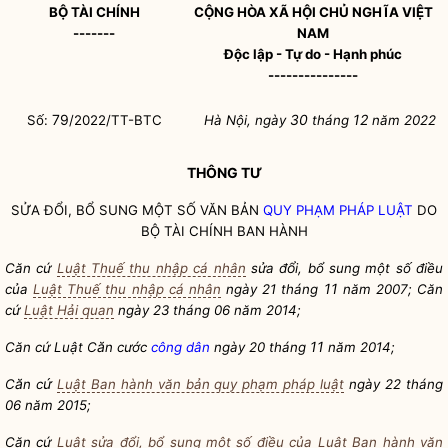
BỘ TÀI CHÍNH
CỘNG HÒA XÃ HỘI CHỦ NGHĨA VIỆT
-------
NAM
Độc lập - Tự do - Hạnh phúc
---------------
79
30
12
Số:
/2022/TT-BTC
Hà Nội, ngày
tháng
năm 2022
THÔNG TƯ
SỬA ĐỔI, BỔ SUNG MỘT SỐ VĂN BẢN
QUY PHẠM PHÁP LUẬT
DO
BỘ TÀI CHÍNH BAN HÀNH
ổ
Căn cứ
Luật Thuế thu nhập cá nhân
sửa đ
i, bổ sung một số điều
11
của
Luật Thuế thu nhập cá nhân
ngày 21 tháng
năm 2007;
Căn
cứ
Luật Hải quan
ngày 23 tháng 06 năm 2014;
ă
11
Căn cứ Luật C
n cước
công dân
ngày 20 tháng
năm 2014;
ă
ứ
C
n c
Luật Ban hành văn bản quy phạm pháp luật
ngày 22 tháng
06 năm 2015;
Căn cứ
Luật sửa đổi, bổ sung một số điều của Luật Ban hành văn