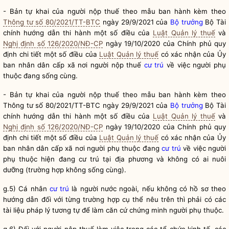
- Bản tự khai của người nộp thuế theo mẫu ban hành kèm theo
Thông tư số 80/2021/TT-BTC
ngày 29/9/2021 của
Bộ trưởng
Bộ Tài
chính hướng dẫn thi hành một số điều của
Luật Quản lý thuế
và
Nghị định số 126/2020/NĐ-CP
ngày 19/10/2020 của Chính phủ quy
định chi tiết một số điều của
Luật Quản lý thuế
có xác nhận của Ủy
ban nhân dân cấp xã nơi người nộp thuế
cư trú
về việc người phụ
thuộc đang sống cùng.
- Bản tự khai của người nộp thuế theo mẫu ban hành kèm theo
Thông tư
số 80/2021/TT-BTC ngày 29/9/2021 của
Bộ trưởng
Bộ Tài
chính hướng dẫn thi hành một số điều của
Luật Quản lý thuế
và
Nghị định số 126/2020/NĐ-CP
ngày 19/10/2020 của Chính phủ quy
định chi tiết một số điều của
Luật Quản lý thuế
có xác nhận của Ủy
đ
ban nhân dân cấp xã nơi người phụ thuộc
ang
cư trú
về việc người
phụ thuộc hiện đang
cư trú
tại địa phương và không có ai nuôi
ỡ
dư
ng (trường hợp không sống cùng).
g.5) Cá nhân
cư trú
là người nước ngoài, nếu không có hồ sơ theo
hướng dẫn đối với từng trường hợp cụ thể nêu trên thì phải có các
tài liệu pháp lý tương tự để làm căn cứ chứng minh người phụ thuộc.