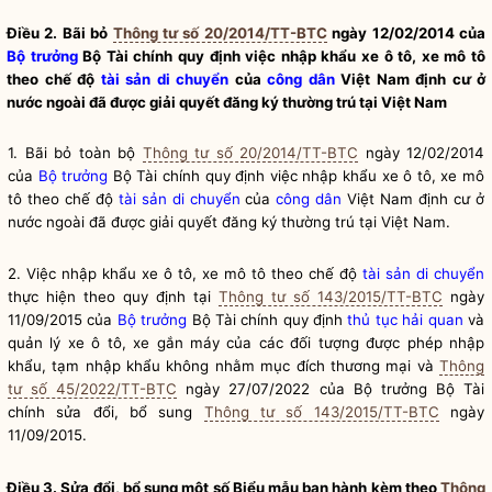
Điều 2. Bãi bỏ
Thông tư số 20/2014/TT-BTC
ngày 12/02/2014 của
Bộ trưởng
Bộ Tài chính quy định việc nhập khẩu xe ô tô, xe mô tô
theo chế độ
tài sản di chuyển
của
công dân
Việt Nam định cư ở
nước ngoài đã được giải quyết đăng ký thường trú tại Việt Nam
1. Bãi bỏ toàn bộ
Thông tư số 20/2014/TT-BTC
ngày 12/02/2014
của
Bộ trưởng
Bộ Tài chính quy định việc nhập khẩu xe ô tô, xe mô
tô theo chế độ
tài sản di chuyển
của
công dân
Việt Nam định cư ở
nước ngoài đã được giải quyết đăng ký thường trú tại Việt Nam.
2. Việc nhập khẩu xe ô tô, xe mô tô theo chế độ
tài sản di chuyển
thực hiện theo quy định tại
Thông tư số 143/2015/TT-BTC
ngày
11/09/2015 của
Bộ trưởng
Bộ Tài chính quy định
thủ tục hải quan
và
quản lý xe ô tô, xe gắn máy của các đối tượng được phép nhập
khẩu, tạm nhập khẩu không nhằm mục đích thương mại và
Thông
tư số 45/2022/TT-BTC
ngày 27/07/2022 của
Bộ trưởng
Bộ Tài
chính sửa đổi, bổ sung
Thông tư số 143/2015/TT-BTC
ngày
11/09/2015.
Điều 3. Sửa đổi, bổ sung một số Biểu mẫu ban hành kèm theo
Thông