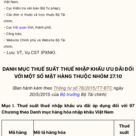
Việt Nam;
- Cục Kiểm tra văn bản (Bộ Tư pháp);
- Các đơn vị thuộc và trực thuộc Bộ Tài
chính;
- Cục
Hải quan
tỉnh, thành phố;
- Công báo;
- Website Chính phủ và Website Bộ Tài
chính;
- Lưu: VT, Vụ CST (PXNK).
DANH MỤC THUẾ SUẤT THUẾ NHẬP KHẨU ƯU ĐÃI ĐỐI
VỚI MỘT SỐ MẶT HÀNG THUỘC NHÓM 27.10
(Ban hành kèm theo
Thông tư số 78/2015/TT-BTC
ngày
20/5/2015 của
Bộ trưởng
Bộ Tài chính)
Mục I. Thuế suất thuế nhập khẩu ưu đãi áp dụng đối với 97
Chương theo Danh mục hàng hóa nhập khẩu Việt Nam
Thuế
Mã hàng
Mô tả hàng hóa
suất