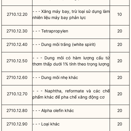
- - - Xăng máy bay, trừ loại sử dụng làm
2710.12.20
10
nhiên liệu máy bay phản lực
2710.12.30
- - - Tetrapropylen
20
2710.12.40
- - - Dung môi trắng (white spirit)
20
- - - Dung môi có hàm lượng cấu tử
2710.12.50
20
thơm thấp dưới 1% tính theo trọng lượng
2710.12.60
- - - Dung môi nhẹ khác
20
- - - Naphtha, reformate và các chế
2710.12.70
20
phẩm khác để pha chế xăng động cơ
2710.12.80
- - - Alpha olefin khác
20
2710.12.90
- - - Loại khác
20