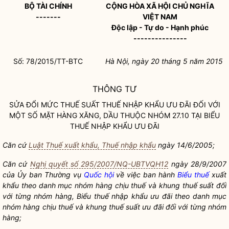
BỘ TÀI CHÍNH
CỘNG HÒA XÃ HỘI CHỦ NGHĨA
-------
VIỆT NAM
Độc lập - Tự do - Hạnh phúc
---------------
Số: 78/2015
/TT-BTC
Hà Nội, ngày 20 tháng 5 năm 2015
THÔNG TƯ
SỬA ĐỔI MỨC THUẾ SUẤT THUẾ NHẬP KHẨU ƯU ĐÃI ĐỐI VỚI
MỘT SỐ MẶT HÀNG XĂNG, DẦU THUỘC NHÓM 27.10 TẠI
BIỂU
THUẾ
NHẬP KHẨU ƯU ĐÃI
Căn cứ
Luật Thuế xuất khẩu, Thuế nhập khẩu
ngày 14/6/2005;
Căn cứ
Nghị quyết số 295/2007/NQ-UBTVQH12
ngày 28/9/2007
của Ủy ban Thường vụ
Quốc hội
về việc ban hành
Biểu thuế
xuất
khẩu theo danh mục nhóm hàng chịu thuế và khung thuế suất đối
với từng nhóm hàng,
Biểu thuế
nhập khẩu ưu đãi theo danh mục
nhóm hàng chịu thuế và khung thuế suất ưu đãi đối với từng nhóm
hàng;