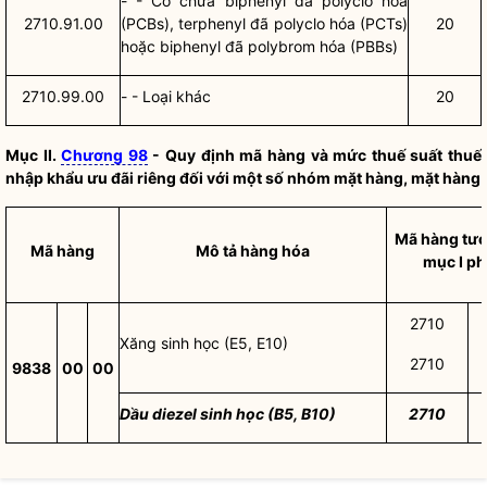
- - Có chứa biphenyl đã polyclo hóa
2710.91.00
(PCBs), terphenyl đã polyclo hóa (PCTs)
20
hoặc biphenyl đã polybrom hóa (PBBs)
2710.99.00
- - Loại khác
20
Mục II.
Chương 98
- Quy định mã hàng và mức thuế suất thuế
nhập khẩu ưu đãi riêng đối với một số nhóm mặt hàng, mặt hàng
Mã hàng tươ
Mã hàng
Mô tả hàng hóa
mục I phụ
2710
Xăng sinh học (E5, E10)
2710
9838
00
00
Dầu diezel sinh học (B5, B10)
2710