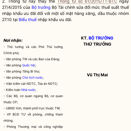
2. Thông tư này thay thế
Thông tư số 61/2015/TT-BTC
ngày
27/4/2015 của
Bộ trưởng
Bộ Tài chính sửa đổi mức thuế suất thuế
nhập khẩu ưu đãi đối với một số mặt hàng xăng, dầu thuộc nhóm
27.10 tại
Biểu thuế
nhập khẩu ưu đãi.
KT.
BỘ TRƯỞNG
Nơi nhận:
THỨ TRƯỞNG
- Thủ tướng và các Phó Thủ tướng
Chính phủ;
- Văn phòng TW và các Ban của Đảng;
- Văn phòng
Quốc hội
;
- Văn phòng Tổng Bí thư;
Vũ Thị Mai
- Văn phòng
Chủ tịch nước
;
- Viện kiểm sát NDTC, Tòa án NDTC;
- Kiểm toán
Nhà nước
;
- Các Bộ, cơ quan ngang Bộ, cơ quan
thuộc CP;
- UBND tỉnh, thành phố trực thuộc TW;
- VP BCĐ TƯ về phòng, chống tham
nhũng;
- Phòng Thương mại và công nghiệp