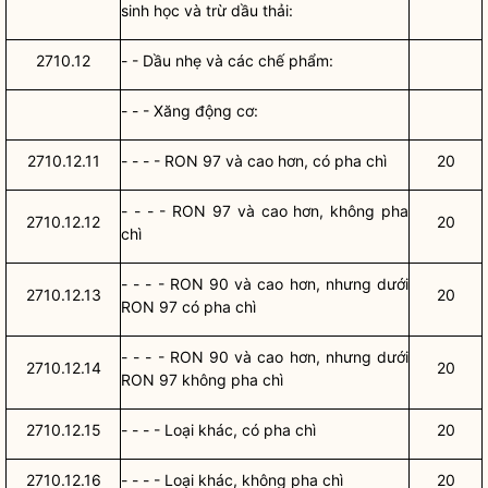
sinh học và trừ dầu thải:
2710.12
- - Dầu nhẹ và các chế phẩm:
- - - Xăng động cơ:
2710.12.11
- - - - RON 97 và cao hơn, có pha chì
20
- - - - RON 97 và cao hơn, không pha
2710.12.12
20
chì
- - - - RON 90 và cao hơn, nhưng dưới
2710.12.13
20
RON 97 có pha chì
- - - - RON 90 và cao hơn, nhưng dưới
2710.12.14
20
RON 97 không pha chì
2710.12.15
- - - - Loại khác, có pha chì
20
2710.12.16
- - - - Loại khác, không pha chì
20