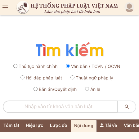

Thủ tục hành chính
Văn bản / TCVN / QCVN
Hỏi đáp pháp luật
Thuật ngữ pháp lý
Bản án/Quyết định
Án lệ

Tóm tắt
Hiệu lực
Lược đồ
Tải về
Văn bả
Nội dung