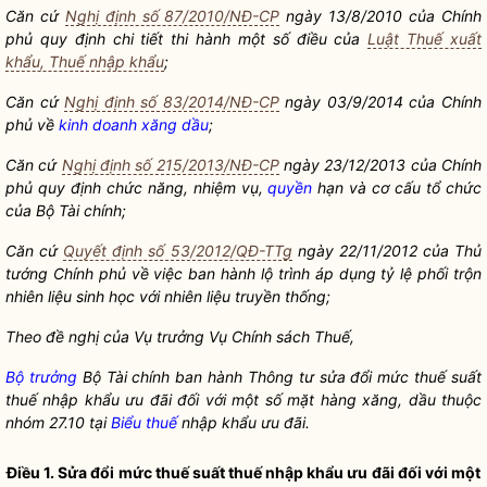
Căn cứ
Nghị định số 87/2010/NĐ-CP
ngày 13/8/2010 của Chính
phủ quy định chi tiết thi hành một số điều của
Luật Thuế xuất
khẩu, Thuế nhập khẩu
;
Căn cứ
Nghị định số 83/2014/NĐ-CP
ngày 03/9/2014 của Chính
phủ về
kinh doanh xăng dầu
;
Căn cứ
Nghị định số 215/2013/NĐ-CP
ngày 23/12/2013 của Chính
phủ quy định chức năng, nhiệm vụ,
quyền
hạn và cơ cấu tổ chức
của Bộ Tài chính;
Căn cứ
Quyết định số 53/2012/QĐ-TTg
ngày 22/11/2012 của Thủ
tướng Chính phủ về việc ban hành lộ trình áp dụng tỷ lệ phối trộn
nhiên liệu sinh học với nhiên liệu truyền thống;
Theo đề nghị của Vụ trưởng Vụ Chính sách Thuế,
Bộ trưởng
Bộ Tài chính ban hành Thông tư sửa đổi mức thuế suất
thuế nhập khẩu ưu đãi đối với một số mặt hàng xăng, dầu thuộc
nhóm 27.10 tại
Biểu thuế
nhập khẩu ưu đãi.
Điều 1. Sửa đổi mức thuế suất thuế nhập khẩu ưu đãi đối với một