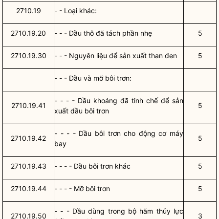
2710.19
- - Loại khác:
2710.19.20
- - - Dầu thô đã tách phần nhẹ
5
2710.19.30
- - - Nguyên liệu để sản xuất than đen
5
- - - Dầu và mỡ bôi trơn:
- - - - Dầu khoáng đã tinh chế để sản
2710.19.41
5
xuất dầu bôi trơn
- - - - Dầu bôi trơn cho động cơ máy
2710.19.42
5
bay
2710.19.43
- - - - Dầu bôi trơn khác
5
2710.19.44
- - - - Mỡ bôi trơn
5
- - - Dầu dùng trong bộ hãm thủy lực
2710.19.50
3