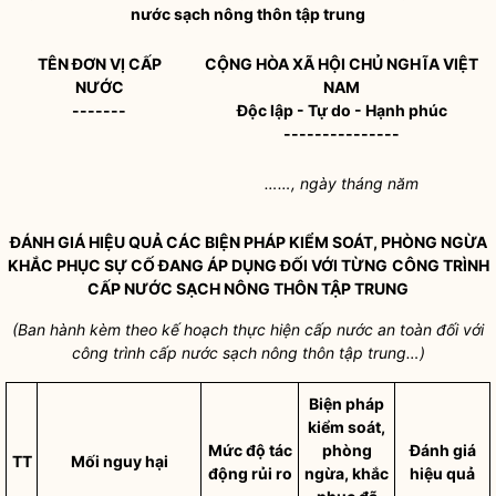
nước sạch nông thôn tập trung
TÊN
ĐƠN VỊ CẤP
CỘNG HÒA XÃ HỘI CHỦ NGHĨA VIỆT
NƯỚC
NAM
-------
Độc lập - Tự do - Hạnh phúc
---------------
……, ngày tháng năm
ĐÁNH GIÁ HIỆU QUẢ CÁC BIỆN PHÁP KIỂM SOÁT, PHÒNG NGỪA
KHẮC PHỤC SỰ CỐ ĐANG ÁP DỤNG ĐỐI VỚI TỪNG
CÔNG TRÌNH
CẤP NƯỚC SẠCH NÔNG THÔN TẬP TRUNG
(Ban hành kèm theo kế hoạch thực hiện
cấp nước an toàn
đối với
công trình cấp nước sạch nông thôn tập trung…)
Biện pháp
kiểm soát,
Mức độ tác
phòng
Đánh giá
TT
Mối nguy hại
động rủi ro
ngừa, khắc
hiệu quả