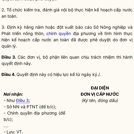
2. Tổ chức kiểm tra, đánh giá nội bộ thực hiện kế hoạch
cấp nước
an toàn
.
3. Định kỳ hằng năm hoặc đột xuất báo cáo Sở Nông nghiệp và
Phát triển nông thôn,
chính quyền
địa phương về tình hình thực
hiện kế hoạch
cấp nước an toàn
đã được phê duyệt do đơn vị
quản lý.
Điều 3.
Các đơn vị, bộ phận liên quan chịu trách nhiệm thi hành
quyết định này.
Điều 4.
Quyết định này có hiệu lực kể từ ngày ký./.
ĐẠI DIỆN
Nơi nhận:
ĐƠN VỊ CẤP NƯỚC
- Như
Điều 3
;
(Ký tên, đóng dấu)
- Sở NN và PTNT (để b/c);
-
Chính quyền
địa phương (để
b/c);
....
- Lưu: VT.