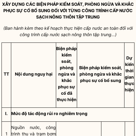
XÂY DỰNG CÁC BIỆN PHÁP KIỂM SOÁT, PHÒNG NGỪA VÀ KHẮC
PHỤC SỰ CỐ BỔ SUNG ĐỐI VỚI TỪNG CÔNG TRÌNH CẤP NƯỚC
SẠCH NÔNG THÔN TẬP TRUNG
(Ban hành kèm theo kế hoạch thực hiện
cấp nước an toàn
đối với
công trình cấp nước sạch nông thôn tập trung…)
Biện pháp
kiểm
Dự
soát,
kiến
phòng
Biện pháp kiểm soát,
thời
TT
Nội dung nguy hại
ngừa và
phòng ngừa và khắc
gian
khắc
phục sự cố bổ sung
thực
phục sự
hiện
cố đã
thực hiện
I.
Mức độ tác động rủi ro nghiêm trọng
Nguồn nước, công
1
trình thu và trạm bơm