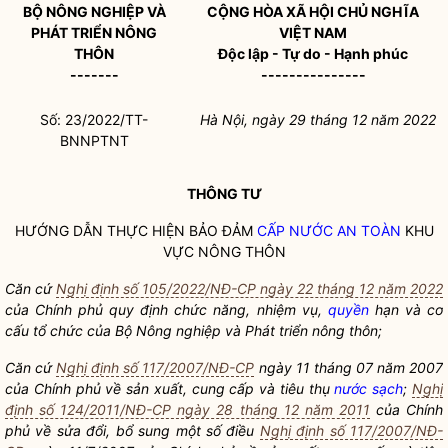
BỘ NÔNG NGHIỆP VÀ
CỘNG HÒA XÃ HỘI CHỦ NGHĨA
PHÁT TRIỂN NÔNG
VIỆT NAM
THÔN
Độc lập - Tự do - Hạnh phúc
-------
---------------
Số: 23/2022/TT-
Hà Nội, ngày 29 tháng 12 năm 2022
BNNPTNT
THÔNG TƯ
HƯỚNG DẪN THỰC HIỆN BẢO ĐẢM
CẤP NƯỚC AN TOÀN
KHU
VỰC NÔNG THÔN
Căn cứ
Nghị định số 105/2022/NĐ-CP ngày 22 tháng 12 năm 2022
của Chính phủ quy định chức năng, nhiệm vụ,
quyền
hạn và cơ
cấu tổ chức của Bộ Nông nghiệp và Phát triển nông thôn;
Căn cứ
Nghị định số 117/2007/NĐ-CP
ngày 11 tháng 07 năm 2007
của Chính phủ về sản xuất, cung cấp và tiêu thụ
nước sạch
;
Nghị
định số 124/2011/NĐ-CP ngày 28 tháng 12 năm 2011
của Chính
phủ về sửa đổi, bổ sung một số điều
Nghị định số 117/2007/NĐ-