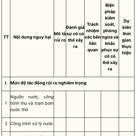
Biện
pháp
kiểm
Dự
Trách
soát,
Đánh giá
kiến
nhiệm
phòng
Mô
tả
sự cố có
thời
TT
Nội dung nguy hại
các bên
ngừa và
rủi
ro
thể xảy
gian
liên
khắc
ra
thực
quan
phục sự
hiện
cố có
thể xảy
ra
I.
Mức độ tác động rủi ro nghiêm trọng
Nguồn nước, công
1
trình thu và trạm bơm
nước thô
2
Công trình xử lý nước