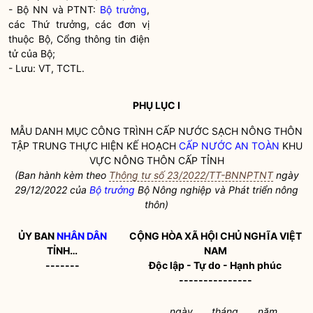
- Bộ NN và PTNT:
Bộ trưởng
,
các Thứ trưởng, các đơn vị
thuộc Bộ, Cổng thông tin điện
tử của Bộ;
- Lưu: VT, TCTL.
PHỤ LỤC I
MẪU DANH MỤC CÔNG TRÌNH CẤP NƯỚC SẠCH NÔNG THÔN
TẬP TRUNG THỰC HIỆN KẾ HOẠCH
CẤP NƯỚC AN TOÀN
KHU
VỰC NÔNG THÔN CẤP TỈNH
(Ban hành kèm theo
Thông tư số 23/2022/TT-BNNPTNT
ngày
29/12/2022 của
Bộ trưởng
Bộ Nông nghiệp và Phát triển nông
thôn)
ỦY BAN
NHÂN DÂN
CỘNG HÒA XÃ HỘI CHỦ NGHĨA VIỆT
TỈNH…
NAM
-------
Độc lập - Tự do - Hạnh phúc
---------------
………., ngày…… tháng…… năm……