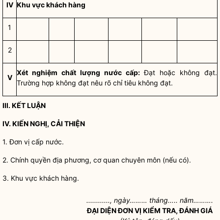
IV
Khu vực khách hàng
1
2
Xét nghiệm chất lượng nước cấp:
Đạt hoặc không đạt.
V
Trường hợp không đạt nêu rõ chỉ tiêu không đạt.
III. KẾT LUẬN
IV. KIẾN NGHỊ, CẢI THIỆN
1.
Đơn vị cấp nước
.
2.
Chính quyền
địa phương, cơ quan chuyên môn (nếu có).
3. Khu vực khách hàng.
............, ngày……… tháng….. năm……….
ĐẠI DIỆN ĐƠN VỊ KIỂM TRA, ĐÁNH GIÁ