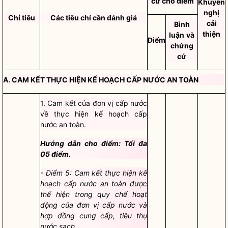
cứ cho điểm
Khuyến
nghị
Chỉ tiêu
Các tiêu chí cần đánh giá
cải
Bình
thiện
luận
và
Điểm
chứng
cứ
A. CAM KẾT THỰC HIỆN KẾ HOẠCH CẤP NƯỚC AN TOÀN
1. Cam kết của đơn vị cấp nước
về thực hiện kế hoạch cấp
nước an toàn.
Hướng dẫn cho điểm: Tối đa
05 điểm.
- Điểm 5: Cam kết thực hiện kế
hoạch cấp nước an toàn được
thể hiện trong quy chế hoạt
động của đơn vị cấp nước và
hợp đồng cung cấp, tiêu thụ
nước sạch.