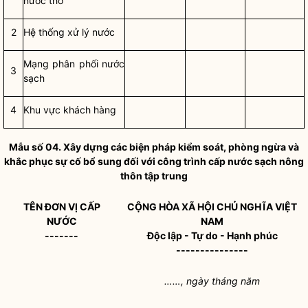
nước thô
2
Hệ thống xử lý nước
Mạng phân phối
nước
3
sạch
4
Khu vực khách hàng
Mẫu số 04. Xây dựng các biện pháp kiểm soát, phòng ngừa và
khắc phục sự cố bổ sung đối với công trình cấp nước sạch nông
thôn tập trung
TÊN
ĐƠN VỊ CẤP
CỘNG HÒA XÃ HỘI CHỦ NGHĨA VIỆT
NƯỚC
NAM
-------
Độc lập - Tự do - Hạnh phúc
---------------
……, ngày tháng năm