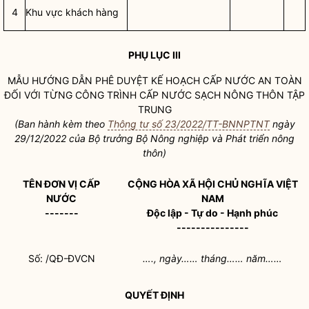
4
Khu vực khách hàng
PHỤ LỤC III
MẪU HƯỚNG DẪN PHÊ DUYỆT KẾ HOẠCH
CẤP NƯỚC AN TOÀN
ĐỐI VỚI TỪNG CÔNG TRÌNH CẤP NƯỚC SẠCH NÔNG THÔN TẬP
TRUNG
(Ban hành kèm theo
Thông tư số 23/2022/TT-BNNPTNT
ngày
29/12/2022 của
Bộ trưởng
Bộ Nông nghiệp và Phát triển nông
thôn)
TÊN
ĐƠN VỊ CẤP
CỘNG HÒA XÃ HỘI CHỦ NGHĨA VIỆT
NƯỚC
NAM
-------
Độc lập - Tự do - Hạnh phúc
---------------
Số: /QĐ-ĐVCN
…., ngày…… tháng…… năm……
QUYẾT ĐỊNH