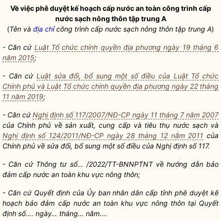
Về việc phê duyệt kế hoạch
cấp nước an toàn
công trình cấp
nước sạch
nông thôn tập trung A
(
Tên và
địa chỉ
công trình cấp
nước sạch
nông thôn tập trung A
)
- Căn cứ
Luật Tổ chức chính quyền địa phương ngày 19 tháng 6
năm 2015
;
- Căn cứ
Luật sửa đổi, bổ sung một số điều của Luật Tổ chức
Chính phủ và Luật Tổ chức chính quyền địa phương ngày 22 tháng
11 năm 2019
;
- Căn cứ
Nghị định số 117/2007/NĐ-CP ngày 11 tháng 7 năm 2007
của Chính phủ về sản xuất, cung cấp và tiêu thụ
nước sạch
và
Nghị định số 124/2011/NĐ-CP ngày 28 tháng 12 năm 2011
của
Chính phủ về sửa đổi, bổ sung một số điều của Nghị định số 117.
- Căn cứ Thông tư số… /2022/TT-BNNPTNT về hướng dẫn bảo
đảm
cấp nước an toàn
khu vực nông thôn;
- Căn cứ Quyết định của Ủy ban nhân dân cấp tỉnh phê duyệt kế
hoạch bảo đảm
cấp nước an toàn
khu vực nông thôn tại Quyết
định số…. ngày… tháng… năm….