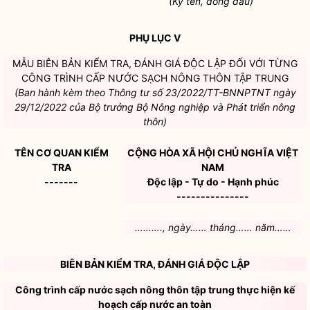
(Ký tên, đóng dấu)
PHỤ LỤC V
MẪU BIÊN BẢN KIỂM TRA, ĐÁNH GIÁ ĐỘC LẬP ĐỐI VỚI TỪNG
CÔNG TRÌNH CẤP NƯỚC SẠCH NÔNG THÔN TẬP TRUNG
(Ban hành kèm theo
Thông tư số 23/2022/TT-BNNPTNT
ngày
29/12/2022 của
Bộ trưởng
Bộ Nông nghiệp và Phát triển nông
thôn)
TÊN CƠ QUAN KIỂM
CỘNG HÒA XÃ HỘI CHỦ NGHĨA VIỆT
TRA
NAM
-------
Độc lập - Tự do - Hạnh phúc
---------------
………., ngày…… tháng…… năm……
BIÊN BẢN KIỂM TRA, ĐÁNH GIÁ ĐỘC LẬP
Công trình cấp nước sạch nông thôn tập trung thực hiện kế
hoạch
cấp nước an toàn