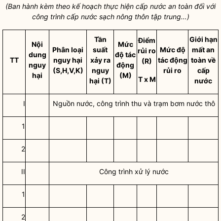
(Ban hành kèm theo kế hoạch thực hiện
cấp nước an toàn
đối với
công trình cấp nước sạch nông thôn tập trung…)
Tần
Giới hạn
Điểm
Nội
Mức
Phân loại
suất
Mức độ
mất an
rủi ro
dung
độ tác
TT
nguy hại
xảy ra
tác động
toàn về
(R)
nguy
động
(S,H,V,K)
nguy
rủi ro
cấp
hại
(M)
T x M
hại (T)
nước
I
Nguồn nước, công trình thu và trạm bơm nước thô
1
2
II
Công trình xử lý nước
1
2