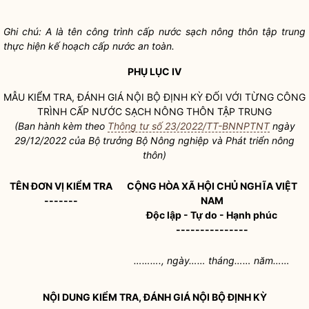
Ghi chú: A là tên công trình cấp nước sạch nông thôn tập trung
thực hiện kế hoạch
cấp nước an toàn
.
PHỤ LỤC IV
MẪU KIỂM TRA, ĐÁNH GIÁ NỘI BỘ ĐỊNH KỲ ĐỐI VỚI TỪNG CÔNG
TRÌNH CẤP NƯỚC SẠCH NÔNG THÔN TẬP TRUNG
(Ban hành kèm theo
Thông tư số 23/2022/TT-BNNPTNT
ngày
29/12/2022 của
Bộ trưởng
Bộ Nông nghiệp và Phát triển nông
thôn)
TÊN ĐƠN VỊ KIỂM TRA
CỘNG HÒA XÃ HỘI CHỦ NGHĨA VIỆT
-------
NAM
Độc lập - Tự do - Hạnh phúc
---------------
………., ngày…… tháng…… năm……
NỘI DUNG KIỂM TRA, ĐÁNH GIÁ NỘI BỘ ĐỊNH KỲ