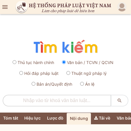

Thủ tục hành chính
Văn bản / TCVN / QCVN
Hỏi đáp pháp luật
Thuật ngữ pháp lý
Bản án/Quyết định
Án lệ

Tóm tắt
Hiệu lực
Lược đồ
Tải về
Văn bả
Nội dung