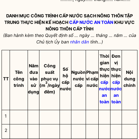
DANH MỤC CÔNG TRÌNH CẤP NƯỚC SẠCH NÔNG THÔN TẬP
TRUNG THỰC HIỆN KẾ HOẠCH
CẤP NƯỚC AN TOÀN
KHU VỰC
NÔNG THÔN CẤP TỈNH
(Ban hành kèm theo Quyết định số … ngày … tháng … năm … của
Chủ tịch Ủy ban
nhân dân
tỉnh…)
Thời
Đơn
gian
vị
Năm
Công
Số
thực
thực
Tên
đưa
suất
Nguồn
Phạm
Nội
hộ
hiện
hiện
TT
công
vào
phục vụ
nước
vi cấp
dung
cấp
cấp
cấp
3
trình
sử
(m
/ngày
cấp
nước
chính
nước
nước
nước
dụng
đêm)
an
an
toàn
toàn
1
2