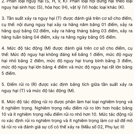
2. Phân loại nguy hại (S, H, V, K): Phân loại nội dung hại theo loại
nguy hại sinh học (S), hóa học (H), vật lý (V) hoặc loại khác (K).
3. Tần suất xảy ra nguy hại (T) được đánh giá trên cơ sở cho điểm,
cụ thể: nội dung nguy hại xảy ra hằng năm bằng 01 điểm, xảy ra
hằng quý bằng 02 điểm, xảy ra hằng tháng bằng 03 điểm, xảy ra
hằng tuần bằng 04 điểm, xảy ra hằng ngày bằng 05 điểm.
4. Mức độ tác động (M) được đánh giá trên cơ sở cho điểm, cụ
thể: Mức độ nguy hại không đáng kể bằng 1 điểm, mức độ nguy
hại nhỏ bằng 2 điểm, mức độ nguy hại trung bình bằng 3 điểm,
mức độ nguy hại lớn bằng 4 điểm và mức độ nguy hại rất lớn bằng
5 điểm.
5. Điểm rủi ro (R) được xác định bằng tích giữa tần suất xảy ra
nguy hại (T) và mức độ tác động (M).
6. Mức độ tác động rủi ro được phân làm hai loại nghiêm trọng và
ít nghiêm trọng. Nghiêm trọng nếu điểm rủi ro lớn hơn hoặc bằng
10 và ít nghiêm trọng nếu điểm rủi ro nhỏ hơn 10. Mức tác động rủi
ro xác định rủi ro nghiêm trọng và ít nghiêm trọng làm cơ sở để mô
tả rủi ro và đánh giá sự cố có thể xảy ra (Mẫu số 02, Phụ lục II)