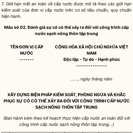
7. Giới hạn mất an toàn về cấp nước được mô tả theo các giới hạn
kiểm soát của
đơn vị cấp nước
trên cơ sở tiêu chuẩn, quy chuẩn
hiện hành.
Mẫu số 02. Đánh giá sự cố có thể xảy ra đối với công trình cấp
nước sạch nông thôn tập trung
TÊN
ĐƠN VỊ CẤP
CỘNG HÒA XÃ HỘI CHỦ NGHĨA VIỆT
NƯỚC
NAM
-------
Độc lập - Tự do - Hạnh phúc
---------------
……, ngày tháng năm
XÂY DỰNG BIỆN PHÁP KIỂM SOÁT, PHÒNG NGỪA VÀ KHẮC
PHỤC SỰ CỐ CÓ THỂ XẢY RA ĐỐI VỚI CÔNG TRÌNH CẤP NƯỚC
SẠCH NÔNG THÔN TẬP TRUNG
(Ban hành kèm theo kế hoạch thực hiện
cấp nước an toàn
đối với
công trình cấp nước sạch nông thôn tập trung…)