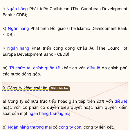
i)
Ngân hàng
Phát triển Caribbean (The Caribbean Development
Bank - CDB);
k)
Ngân hàng
Phát triển Hồi giáo (The Islamic Development Bank
- IDB);
l)
Ngân hàng
Phát triển cộng đồng Châu Âu (The Council of
Europe Development Bank - CEDB);
m)
Tổ chức tài chính quốc tế
khác có vốn
điều lệ
do chính phủ
các nước đóng góp.
9.
Công ty kiểm soát
là:
Đã bị bãi bỏ
a) Công ty sở hữu trực tiếp hoặc gián tiếp trên 20% vốn
điều lệ
hoặc vốn cổ phần có quyền biểu quyết hoặc nắm quyền kiểm
soát của một
ngân hàng thương mại
;
b)
Ngân hàng thương mại
có
công ty con
, công ty liên kết.