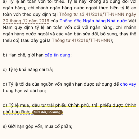
a) Tỷ lệ an toàn vốn tối thiểu. Tỷ lệ này không áp dụng đối với
ngân hàng,
chi nhánh ngân hàng nước ngoài
thực hiện tỷ lệ an
toàn vốn theo quy định tại
Thông tư số 41/2016/TT-NHNN ngày
30 tháng 12 năm 2016
của
Thống đốc Ngân hàng Nhà nước
Việt
Nam quy định tỷ lệ an toàn vốn đối với ngân hàng,
chi nhánh
ngân hàng nước ngoài
và các văn bản sửa đổi, bổ sung, thay thế
(nếu có) (sau đây gọi là
Thông tư 41/2016/TT-NHNN
);
b) Hạn chế, giới hạn
cấp tín dụng
;
c) Tỷ lệ khả năng chi trả;
d) Tỷ lệ tối đa của nguồn vốn ngắn hạn được sử dụng để
cho vay
trung hạn và dài hạn;
đ) Tỷ lệ mua, đầu tư trái phiếu Chính phủ, trái phiếu được Chính
phủ bảo lãnh;
Sửa đổi, Bổ sung
e) Giới hạn góp vốn, mua cổ phần;