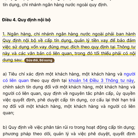
tín dụng, chi nhánh ngân hàng nước ngoài
quy định.
Điều 4. Quy định nội bộ
1. Ngân hàng, chi nhánh ngân hàng nước ngoài phải ban hành
Quy định nội bộ về cấp tín dụng, quản lý tiền vay để bảo đảm
việc sử dụng vốn vay đúng mục đích theo quy định tại Thông tư
này và các văn bản có liên quan, trong đó tối thiểu phải có nội
dung sau:
Sửa đổi, Bổ sung
a) Tiêu chí xác định một
khách hàng
, một
khách hàng
và
người
có liên quan
theo quy định tại
khoản 14 Điều 3 Thông tư này
,
chính sách tín dụng đối với một
khách hàng
, một
khách hàng
và
người có liên quan
, quy định về nguyên tắc phân cấp, ủy
quyền
việc quyết định, phê duyệt
cấp tín dụng
, cơ cấu lại thời hạn trả
nợ đối với một
khách hàng
, một
khách hàng
và
người có liên
quan
;
b) Quy định về việc phân tán rủi ro trong hoạt động
cấp tín dụng
;
phương pháp theo dõi, quản lý và việc phê duyệt, quyết định