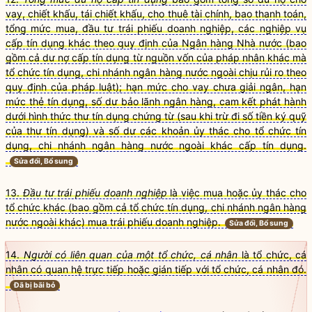
vay, chiết khấu, tái chiết khấu, cho thuê tài chính, bao thanh toán,
tổng mức mua, đầu tư trái phiếu doanh nghiệp, các nghiệp vụ
cấp tín dụng khác theo quy định của Ngân hàng Nhà nước (bao
gồm cả dư nợ cấp tín dụng từ nguồn vốn của pháp nhân khác mà
tổ chức tín dụng, chi nhánh ngân hàng nước ngoài chịu rủi ro theo
quy định của pháp luật); hạn mức cho vay chưa giải ngân, hạn
mức thẻ tín dụng, số dư bảo lãnh ngân hàng, cam kết phát hành
dưới hình thức thư tín dụng chứng từ (sau khi trừ đi số tiền ký quỹ
của thư tín dụng) và số dư các khoản ủy thác cho tổ chức tín
dụng, chi nhánh ngân hàng nước ngoài khác cấp tín dụng.
Sửa đổi, Bổ sung
13.
Đầu tư tr
á
i phiếu doanh nghiệp
là việc mua hoặc ủy thác cho
tổ chức khác (bao gồm cả tổ chức tín dụng, chi nhánh ngân hàng
nước ngoài khác) mua trái phiếu doanh nghiệp.
Sửa đổi, Bổ sung
14.
Người có liên quan của một tổ chức, cá nhân
là tổ chức, cá
nhân có quan hệ trực tiếp hoặc gián tiếp với tổ chức, cá nhân đó.
Đã bị bãi bỏ