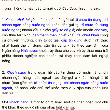
Trong Thông tư này, các từ ngữ dưới đây được hiểu như sau:
1.
Khoản phải đòi
gồm các khoản tiền gửi tại
tổ chức tín dụng, chi
nhánh ngân hàng nước ngoài
khác, tiền gửi tại
tổ chức tín dụng
nước ngoài
; khoản đầu tư vào
giấy tờ có giá
; các khoản
cho vay
,
cho thuê tài chính,
bao thanh toán
, chiết khấu,
tái chiết khấu
công
cụ chuyển nhượng,
giấy tờ có giá
,
cấp tín dụng
dưới hình thức
phát hành thẻ tín dụng,
cấp tín dụng
khác theo quy định của
Ngân hàng
Nhà nước
; khoản ủy thác
cho vay
và ủy thác mua trái
phiếu doanh nghiệp; các khoản trả thay theo cam kết ngoại
bảng.
2.
Khách hàng
trong quan hệ cấp tín dụng với ngân hàng, chi
nhánh ngân hàng nước ngoài (sau đây gọi là
khách hàng
) là tổ
chức (bao gồm cả
tổ chức tín dụng, chi nhánh ngân hàng nước
ngoài
), cá nhân, các chủ thể khác theo quy định của pháp
luật
dân sự
.
Một
khách hàng
là một tổ chức hoặc một cá nhân hoặc một chủ
thể khác theo quy định của pháp
luật dân sự
.