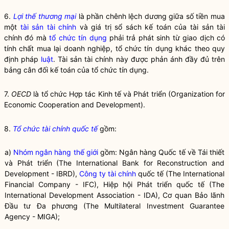
6.
Lợi thế thương mại
là phần chênh lệch dương giữa số tiền mua
một
tài sản tài chính
và giá trị sổ sách kế toán của
tài sản tài
chính
đó mà
tổ chức tín dụng
phải trả phát sinh từ giao dịch có
tính chất mua lại doanh nghiệp,
tổ chức tín dụng
khác theo quy
định pháp
luật
.
Tài sản tài chính
này được phản ánh đầy đủ trên
bảng cân đối kế toán của
tổ chức tín dụng
.
7.
OECD
là tổ chức Hợp tác Kinh tế và Phát triển (Organization for
Economic Cooperation and Development).
8.
Tổ chức tài chính quốc tế
gồm:
a)
Nhóm ngân hàng thế giới
gồm: Ngân hàng Quốc tế về Tái thiết
và Phát triển (The International Bank for Reconstruction and
Development - IBRD),
Công ty tài chính
quốc tế (The International
Financial Company - IFC), Hiệp hội Phát triển quốc tế (The
International Development Association - IDA), Cơ quan Bảo lãnh
Đầu tư Đa phương (The Multilateral Investment Guarantee
Agency - MIGA);