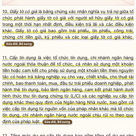
10.
Giấy tờ có giá
là bằng chứng xác nhận nghĩa vụ trả nợ giữa tổ
chức phát hành giấy tờ có giá với người sở hữu giấy tờ có giá
trong một thời hạn nhất định, điều kiện trả lãi và các điều kiện
khác. Giấy tờ có giá bao gồm trái phiếu, tín phiếu, công trái,
chứng chỉ tiền gửi, kỳ phiếu và các loại giấy tờ có giá khác.
Sửa đổi, Bổ sung
11.
Cấp tín dụng
là việc tổ chức tín dụng, chi nhánh ngân hàng
nước ngoài thỏa thuận để tổ chức, cá nhân sử dụng một khoản
tiền hoặc cam kết cho phép sử dụng một khoản tiền theo nguyên
tắc có hoàn trả bằng nghiệp vụ cho vay, chiết khấu, cho thuê tài
chính, bao thanh toán, mua, đầu tư trái phiếu doanh nghiệp, phát
hành thẻ tín dụng, bảo lãnh ngân hàng, cam kết phát hành dưới
hình thức thư tín dụng chứng từ (L/C) và các nghiệp vụ cấp tín
dụng khác theo quy định của Ngân hàng Nhà nước, bao gồm cả
việc cấp tín dụng từ nguồn vốn của pháp nhân khác mà tổ chức
tín dụng, chi nhánh ngân hàng nước ngoài chịu rủi ro theo quy
định của pháp luật.
Sửa đổi, Bổ sung
12.
Tổng mức dư nợ cấp tín dụng
bao gồm tổng số dư nợ cho