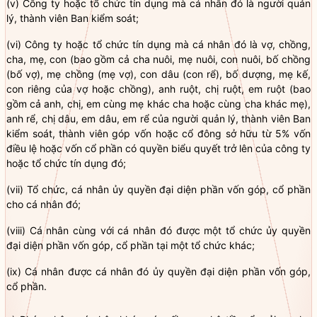
(v) Công ty hoặc
tổ chức tín dụng
mà cá nhân đó là người quản
lý, thành viên Ban kiểm soát;
(vi) Công ty hoặc
tổ chức tín dụng
mà cá nhân đó là vợ, chồng,
cha, mẹ, con (bao gồm cả cha nuôi, mẹ nuôi, con nuôi, bố chồng
(bố vợ), mẹ chồng (mẹ vợ), con dâu (con rể), bố dượng, mẹ kế,
con riêng
của vợ hoặc chồng), anh ruột, chị ruột, em ruột (bao
gồm cả anh, chị, em cùng mẹ khác cha hoặc cùng cha khác mẹ),
anh rể, chị dâu, em dâu, em rể của người quản lý, thành viên Ban
kiểm soát, thành viên góp vốn hoặc cổ đông sở hữu từ 5% vốn
điều lệ
hoặc vốn cổ phần có quyền biểu quyết trở lên của công ty
hoặc
tổ chức tín dụng
đó;
(vii) Tổ chức, cá nhân ủy
quyền
đại diện phần vốn góp, cổ phần
cho cá nhân đó;
(viii) Cá nhân cùng với cá nhân đó được một tổ chức ủy
quyền
đại diện phần vốn góp, cổ phần tại một tổ chức khác;
(ix) Cá nhân được cá nhân đó ủy
quyền
đại diện phần vốn góp,
cổ phần.