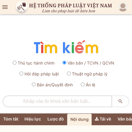

Thủ tục hành chính
Văn bản / TCVN / QCVN
Hỏi đáp pháp luật
Thuật ngữ pháp lý
Bản án/Quyết định
Án lệ

Tóm tắt
Hiệu lực
Lược đồ
Tải về
Văn bả
Nội dung