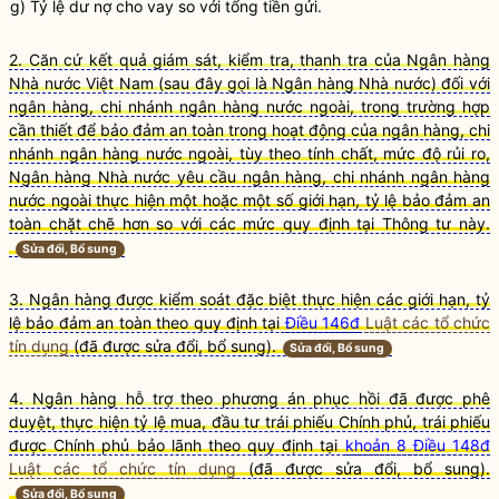
g) Tỷ lệ dư nợ
cho vay
so với tổng tiền gửi.
2. Căn cứ kết quả giám sát, kiểm tra, thanh tra của Ngân hàng
Nhà nước Việt Nam (sau đây gọi là Ngân hàng Nhà nước) đối với
ngân hàng, chi nhánh ngân hàng nước ngoài, trong trường hợp
cần thiết để bảo đảm an toàn trong hoạt động của ngân hàng, chi
nhánh ngân hàng nước ngoài, tùy theo tính chất, mức độ rủi ro,
Ngân hàng Nhà nước yêu cầu ngân hàng, chi nhánh ngân hàng
nước ngoài thực hiện một hoặc một số giới hạn, tỷ lệ bảo đảm an
toàn chặt chẽ hơn so với các mức quy định tại Thông tư này.
Sửa đổi, Bổ sung
3. Ngân hàng được kiểm soát đặc biệt thực hiện các giới hạn, tỷ
lệ bảo đảm an toàn theo quy định tại
Điều 146đ
Luật các tổ chức
tín dụng
(đã được sửa đổi, bổ sung).
Sửa đổi, Bổ sung
4. Ngân hàng hỗ trợ theo phương án phục hồi đã được phê
duyệt, thực hiện tỷ lệ mua, đầu tư trái phiếu Chính phủ, trái phiếu
được Chính phủ bảo lãnh theo quy định tại
khoản 8 Điều 148đ
Luật các tổ chức tín dụng
(đã được sửa đổi, bổ sung).
Sửa đổi, Bổ sung