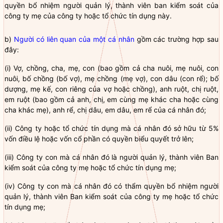
quyền
bổ nhiệm người quản lý, thành viên ban kiểm soát của
công ty mẹ của công ty hoặc
tổ chức tín dụng
này.
b)
Người có liên quan của một cá nhân
gồm các trường hợp sau
đây:
(i) Vợ, chồng, cha, mẹ, con (bao gồm cả cha nuôi, mẹ nuôi, con
nuôi, bố chồng (bố vợ), mẹ chồng (mẹ vợ), con dâu (con rể); bố
dượng, mẹ kế,
con riêng
của vợ hoặc chồng), anh ruột, chị ruột,
em ruột (bao gồm cả anh, chị, em cùng mẹ khác cha hoặc cùng
cha khác mẹ), anh rể, chị dâu, em dâu, em rể của cá nhân đó;
(ii) Công ty hoặc
tổ chức tín dụng
mà cá nhân đó sở hữu từ 5%
vốn
điều lệ
hoặc vốn cổ phần có quyền biểu quyết trở lên;
(iii)
Công ty con
mà cá nhân đó là người quản lý, thành viên Ban
kiểm soát của công ty mẹ hoặc
tổ chức tín dụng
mẹ;
(iv)
Công ty con
mà cá nhân đó có thẩm
quyền
bổ nhiệm người
quản lý, thành viên Ban kiểm soát của công ty mẹ hoặc
tổ chức
tín dụng
mẹ;