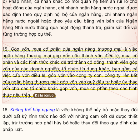
c) Pháp nhân, cá nhân khác có mối quan hệ tiềm ẩn rủi ro cho
hoạt động của ngân hàng,
chi nhánh ngân hàng nước ngoài
được
xác định theo quy định nội bộ của ngân hàng,
chi nhánh ngân
hàng nước ngoài
hoặc theo yêu cầu bằng văn bản của Ngân
hàng
Nhà nước
thông qua hoạt động thanh tra, giám sát đối với
từng trường hợp cụ thể.
15.
Góp vốn, mua cổ phần của ngân hàng thương mại
là việc
ngân hàng thương mại góp vốn cấu thành vốn điều lệ, mua cổ
phần và các hình thức khác để trở thành cổ đông, thành viên góp
vốn của các doanh nghiệp, tổ chức tín dụng khác, bao gồm cả
việc cấp vốn điều lệ, góp vốn vào công ty con, công ty liên kết
của ngân hàng thương mại; góp vốn vào quỹ đầu tư hoặc ủy thác
vốn cho các tổ chức khác góp vốn, mua cổ phần theo các hình
thức nêu trên.
Đã bị bãi bỏ
16.
Không thể hủy ngang
là việc không thể hủy bỏ hoặc thay đổi
dưới bất kỳ hình thức nào đối với những cam kết đã được thiết
lập, trừ trường hợp phải hủy bỏ hoặc thay đổi theo quy định của
pháp
luật
.