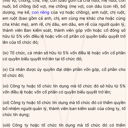
(viii) Vợ, chồng, cha, mẹ, con (bao gồm cả cha nuôi, mẹ nuôi, con
nuôi, bố chồng (bố vợ), mẹ chồng (mẹ vợ), con dâu (con rể), bố
dượng, mẹ kế,
con riêng
của vợ hoặc chồng), anh ruột, chị ruột,
em ruột (bao gồm cả anh, chị, em cùng mẹ khác cha hoặc cùng
cha khác mẹ), anh rể, chị dâu, em dâu, em rể của người quản lý,
thành viên Ban kiểm soát, thành viên góp vốn hoặc cổ đông sở
hữu từ 5% vốn
điều lệ
hoặc vốn cổ phần có quyền biểu quyết trở
lên của tổ chức đó;
(ix) Tổ chức, cá nhân sở hữu từ 5% vốn
điều lệ
hoặc vốn cổ phần
có quyền biểu quyết trở lên tại tổ chức đó;
(x) Cá nhân được ủy
quyền
đại diện phần vốn góp, cổ phần cho
tổ chức đó;
(xi) Công ty hoặc
tổ chức tín dụng
mà tổ chức đó sở hữu từ 5%
vốn
điều lệ
hoặc vốn cổ phần có quyền biểu quyết trở lên;
(xii) Công ty hoặc
tổ chức tín dụng
mà tổ chức đó có thẩm
quyền
bổ nhiệm người quản lý, thành viên ban kiểm soát của công ty,
tổ
chức tín dụng
;
(xiii) Công ty hoặc
tổ chức tín dụng
mà tổ chức đó có thẩm