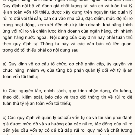
Quy định nội bộ về đánh giá chất lượng tài sản có và tuân thủ tỷ
lệ an toàn vốn tối thiểu, được xây dựng trên nguyên tắc quản lý
rủi ro đối với tài sản, căn cứ vào nhu cầu, đặc điểm, mức độ rủi ro
trong hoạt động, xem xét đến chu kỳ kinh doanh, khả năng thích
ứng với rủi ro và chiến lược kinh doanh của ngân hàng,
chi nhánh
ngân hàng nước ngoài
. Nội dung của Quy định này phải tuân thủ
theo quy định tại Thông tư này và các văn bản có liên quan,
trong đó tối thiểu phải có nội dung sau:
a) Quy định về cơ cấu tổ chức, cơ chế phân cấp, ủy
quyền
và
chức năng, nhiệm vụ của từng bộ phận quản lý đối với tỷ lệ an
toàn vốn tối thiểu;
b) Các nguyên tắc, chính sách, quy trình nhận dạng, đo lường,
theo dõi, kiểm soát, báo cáo và trao đổi thông tin về rủi ro để
tuân thủ tỷ lệ an toàn vốn tối thiểu;
c) Các quy định về quản lý cơ cấu
vốn tự có
và tài sản phải đánh
giá được: mức độ và xu hướng của các rủi ro, tác động của rủi ro
đến yêu cầu
vốn tự có
để bù đắp rủi ro; quy mô và chất lượng