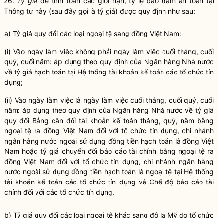
26.
Tỷ giá
để tính toán các giới hạn, tỷ lệ bảo đảm an toàn tại
Thông tư này (sau đây gọi là tỷ giá) được quy định như sau:
a) Tỷ giá quy đổi các loại ngoại tệ sang đồng Việt Nam:
(i) Vào ngày làm việc không phải ngày làm việc cuối tháng, cuối
quý, cuối năm: áp dụng theo quy định của
Ngân hàng
Nhà nước
về tỷ giá hạch toán tại Hệ thống tài khoản kế toán các
tổ chức tín
dụng
;
(ii) Vào ngày làm việc là ngày làm việc cuối tháng, cuối quý, cuối
năm: áp dụng theo quy định của Ngân hàng
Nhà nước
về tỷ giá
quy đổi Bảng cân đối tài khoản kế toán tháng, quý, năm bằng
ngoại tệ ra đồng Việt Nam đối với
tổ chức tín dụng, chi nhánh
ngân hàng nước ngoài
sử dụng đồng tiền hạch toán là đồng Việt
Nam hoặc tỷ giá chuyển đổi báo cáo tài chính bằng ngoại tệ ra
đồng Việt Nam đối với
tổ chức tín dụng, chi nhánh ngân hàng
nước ngoài
sử dụng đồng tiền hạch toán là ngoại tệ tại Hệ thống
tài khoản kế toán các tổ chức tín dụng và Chế độ báo cáo tài
chính đối với các tổ chức tín dụng.
b) Tỷ giá quy đổi các loại ngoại tệ khác sang đô la Mỹ do
tổ chức