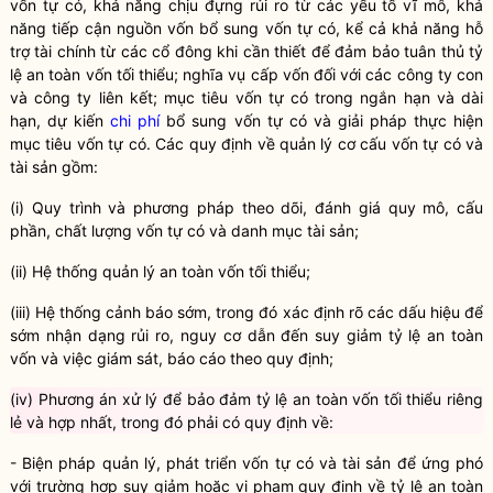
vốn tự có
, khả năng chịu đựng rủi ro từ các yếu tố vĩ mô, khả
năng tiếp cận nguồn vốn bổ sung
vốn tự có
, kể cả khả năng hỗ
trợ tài chính từ các cổ đông khi cần thiết để đảm bảo tuân thủ tỷ
lệ an toàn vốn tối thiểu;
nghĩa vụ
cấp vốn đối với các
công ty con
và công ty liên kết; mục tiêu
vốn tự có
trong ngắn hạn và dài
hạn, dự kiến
chi phí
bổ sung
vốn tự có
và giải pháp thực hiện
mục tiêu
vốn tự có
. Các quy định về quản lý cơ cấu
vốn tự có
và
tài sản gồm:
(i) Quy trình và phương pháp theo dõi, đánh giá quy mô, cấu
phần, chất lượng
vốn tự có
và danh mục tài sản;
(ii) Hệ thống quản lý an toàn vốn tối thiểu;
(iii) Hệ thống cảnh báo sớm, trong đó xác định rõ các dấu hiệu để
sớm nhận dạng rủi ro, nguy cơ dẫn đến suy giảm tỷ lệ an toàn
vốn và việc giám sát, báo cáo theo quy định;
(iv) Phương án xử lý để bảo đảm tỷ lệ an toàn vốn tối thiểu riêng
lẻ và hợp nhất, trong đó phải có quy định về:
- Biện pháp quản lý, phát triển
vốn tự có
và tài sản để ứng phó
với trường hợp suy giảm hoặc vi phạm quy định về tỷ lệ an toàn