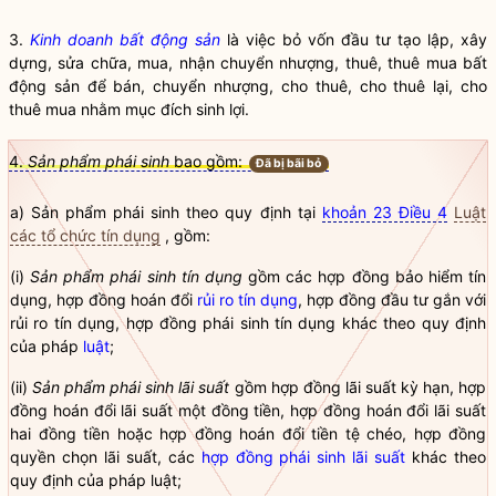
3.
Kinh doanh bất động sản
là việc bỏ vốn đầu tư tạo lập, xây
dựng, sửa chữa, mua, nhận chuyển nhượng, thuê, thuê mua bất
động sản để bán, chuyển nhượng, cho thuê, cho thuê lại, cho
thuê mua nhằm mục đích sinh lợi.
4.
Sản phẩm phái sinh
bao gồm:
Đã bị bãi bỏ
a)
Sản phẩm phái sinh
theo quy định tại
khoản 23 Điều 4
Luật
các tổ chức tín dụng
, gồm:
(i)
Sản phẩm ph
á
i sinh tín dụng
gồm các hợp đồng bảo hiểm tín
dụng, hợp đồng hoán đổi
rủi ro tín dụng
, hợp đồng đầu tư gắn với
rủi ro tín dụng
, hợp đồng phái sinh tín dụng khác theo quy định
của pháp
luật
;
(ii)
Sản phẩm phái sinh
lãi suất
gồm hợp đồng lãi suất
kỳ hạn
, hợp
đồng hoán đổi lãi suất một đồng tiền, hợp đồng hoán đổi lãi suất
hai đồng tiền hoặc hợp đồng hoán đổi tiền tệ chéo, hợp đồng
quyền chọn lãi suất, các
hợp đồng phái sinh lãi suất
khác theo
quy định của pháp
luật
;