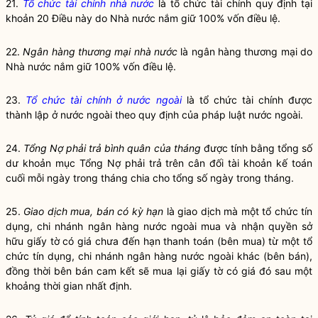
21.
Tổ chức tài chính nhà nước
là tổ chức tài chính quy định tại
khoản 20 Điều này do Nhà nước nắm giữ 100% vốn
điều lệ
.
22.
Ngân hàng thương mại nhà nước
là ngân hàng thương mại do
Nhà nước nắm giữ 100% vốn
điều lệ
.
23.
Tổ chức tài chính ở nước ngoài
là tổ chức tài chính được
thành lập ở nước ngoài theo quy định của pháp
luật
nước ngoài.
24.
Tổng Nợ phải trả bình quân của tháng
được tính bằng tổng số
dư khoản mục Tổng Nợ phải trả trên cân đối tài khoản kế toán
cuối mỗi ngày trong tháng chia cho tổng số ngày trong tháng.
25.
Giao dịch mua, b
á
n có
kỳ hạn
là giao dịch mà một
tổ chức tín
dụng, chi nhánh ngân hàng nước ngoài
mua và nhận
quyền
sở
hữu
giấy tờ có giá
chưa đến hạn thanh toán (bên mua) từ một
tổ
chức tín dụng, chi nhánh ngân hàng nước ngoài
khác (bên bán),
đồng thời bên bán cam kết sẽ mua lại
giấy tờ có giá
đó sau một
khoảng thời gian nhất định.