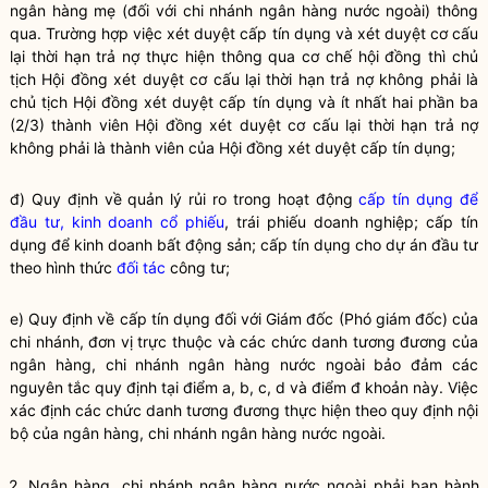
ngân hàng mẹ (đối với
chi nhánh ngân hàng nước ngoài
) thông
qua. Trường hợp việc xét duyệt
cấp tín dụng
và xét duyệt cơ cấu
lại thời hạn trả nợ thực hiện thông qua cơ chế hội đồng thì chủ
tịch Hội đồng xét duyệt cơ cấu lại thời hạn trả nợ không phải là
chủ tịch Hội đồng xét duyệt
cấp tín dụng
và ít nhất hai phần ba
(2/3) thành viên Hội đồng xét duyệt cơ cấu lại thời hạn trả nợ
không phải là thành viên của Hội đồng xét duyệt
cấp tín dụng
;
đ) Quy định về quản lý rủi ro trong hoạt động
cấp tín dụng để
đầu tư, kinh doanh cổ phiếu
, trái phiếu doanh nghiệp; cấp tín
dụng để
kinh doanh bất động sản
; cấp tín dụng cho dự án đầu tư
theo hình thức
đối tác
công tư;
e) Quy định về
cấp tín dụng
đối với Giám đốc (Phó giám đốc) của
chi nhánh, đơn vị trực thuộc và các chức danh tương đương của
ngân hàng,
chi nhánh ngân hàng nước ngoài
bảo đảm các
nguyên tắc quy định tại điểm a, b, c, d và điểm đ khoản này. Việc
xác định các chức danh tương đương thực hiện theo quy định nội
bộ của ngân hàng,
chi nhánh ngân hàng nước ngoài
.
2. Ngân hàng,
chi nhánh ngân hàng nước ngoài
phải ban hành