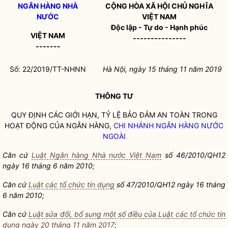
NGÂN HÀNG
NHÀ
CỘNG HÒA XÃ HỘI CHỦ NGHĨA
NƯỚC
VIỆT NAM
Độc lập - Tự do - Hạnh phúc
VIỆT NAM
---------------
-------
Số: 22/2019/TT-NHNN
Hà Nội, ngày
1
5 tháng
11
năm 2019
THÔNG TƯ
QUY ĐỊNH CÁC GIỚI HẠN, TỶ LỆ BẢO ĐẢM AN TOÀN TRONG
HOẠT ĐỘNG CỦA NGÂN HÀNG,
CHI NHÁNH NGÂN HÀNG NƯỚC
NGOÀI
Căn cứ
Luật Ngân hàng Nhà nước Việt Nam
s
ố
46/2010/QH12
ngày 16 tháng 6 năm 2010;
Căn cứ
Luật các tổ chức tín dụng
s
ố
47/2010/QH12 ngày 16 tháng
6 năm 2010;
Căn cứ
Luật sửa đổi, bổ sung một số điều của Luật các tổ chức tín
dụng ngày 20 tháng 11 năm 2017
;