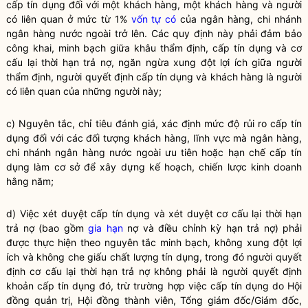
cấp tín dụng
đối với một
khách hàng
, một
khách hàng
và
người
có liên quan
ở mức từ 1%
vốn tự có
của ngân hàng,
chi nhánh
ngân hàng nước ngoài
trở lên. Các quy định này phải đảm bảo
công khai, minh bạch giữa khâu thẩm định,
cấp tín dụng
và cơ
cấu lại thời hạn trả nợ, ngăn ngừa xung đột lợi ích giữa người
thẩm định, người quyết định
cấp tín dụng
và
khách hàng
là
người
có liên quan
của những người này;
c) Nguyên tắc, chỉ tiêu đánh giá, xác định mức độ rủi ro
cấp tín
dụng
đối với các đối tượng
khách hàng
, lĩnh vực mà ngân hàng,
chi nhánh ngân hàng nước ngoài
ưu tiên hoặc hạn chế
cấp tín
dụng
làm cơ sở để xây dựng kế hoạch, chiến lược kinh doanh
hằng năm;
d) Việc xét duyệt
cấp tín dụng
và xét duyệt cơ cấu lại thời hạn
trả nợ (bao gồm
gia hạn
nợ và điều chỉnh kỳ hạn trả nợ) phải
được thực hiện theo nguyên tắc minh bạch, không xung đột lợi
ích và không che giấu chất lượng tín dụng, trong đó người quyết
định cơ cấu lại thời hạn trả nợ không phải là người quyết định
khoản
cấp tín dụng
đó, trừ trường hợp việc
cấp tín dụng
do Hội
đồng quản trị, Hội đồng thành viên, Tổng giám đốc/Giám đốc,