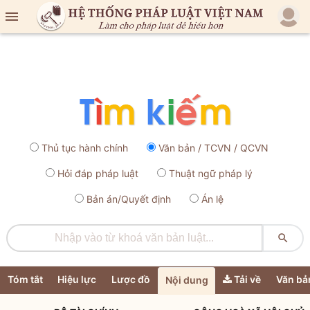

Thủ tục hành chính
Văn bản / TCVN / QCVN
Hỏi đáp pháp luật
Thuật ngữ pháp lý
Bản án/Quyết định
Án lệ

Tóm tắt
Hiệu lực
Lược đồ
Tải về
Văn bả
Nội dung