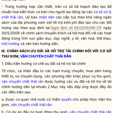
- Trong trường hợp cần thiết, trên cơ sở kế hoạch đào tạo để
chuẩn hoá kiến thức cơ bản cho người lao động tại các
cơ sở xử lý
chất thải rắn
, Uỷ ban
nhân dân
các cấp tuỳ theo khả năng ngân
sách của địa phương xem xét hỗ trợ kinh phí đào tạo cho các đối
tượng này theo quy định tại
Nghị định số 69/2008/NĐ-CP
ngày
30/5/2008 về chính sách khuyến khích xã hội hoá đối với các hoạt
động trong lĩnh vực giáo dục, dạy nghề, y tế, văn hoá, thể thao,
môi trường
và văn bản hướng dẫn.
III. CHÍNH SÁCH ƯU ĐÃI VÀ HỖ TRỢ TÀI CHÍNH ĐỐI VỚI CƠ SỞ
THU GOM,
VẬN CHUYỂN CHẤT THẢI RẮN
1. Điều kiện hưởng cơ chế ưu đãi và hỗ trợ tài chính
Tổ chức, cá nhân đầu tư các trạm trung chuyển, mua sắm trang
thiết bị, xe chuyên dụng, các phương tiện khác phục vụ thu gom,
vận chuyển chất thải rắn
được hưởng các ưu đãi và hỗ trợ về tài
chính hướng dẫn tại khoản 2 Mục này nếu đáp ứng được đầy đủ
các điều kiện sau:
a. Được cơ quan nhà nước có thẩm
quyền
cho phép thực hiện thu
gom,
vận chuyển chất thải rắn
.
b. Có dự án đầu tư hoạt động thu gom,
vận chuyển chất thải rắn