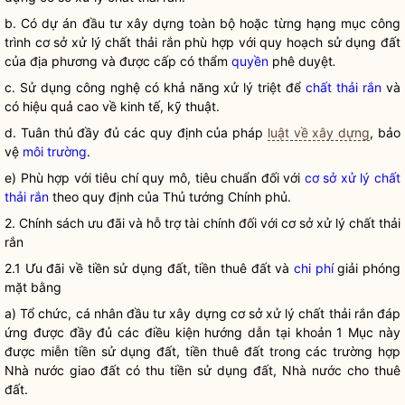
b. Có dự án đầu tư xây dựng toàn bộ hoặc từng hạng mục công
trình
cơ sở xử lý chất thải rắn
phù hợp với quy hoạch sử dụng đất
của địa phương và được cấp có thẩm
quyền
phê duyệt
.
c. Sử dụng công nghệ có khả năng xử lý triệt để
chất thải rắn
và
có hiệu quả cao về kinh tế, kỹ thuật.
d. Tuân thủ đầy đủ các quy định của pháp
luật về xây dựng
, bảo
vệ
môi trường
.
e) Phù hợp với tiêu chí quy mô, tiêu chuẩn đối với
cơ sở xử lý chất
thải rắn
theo quy định của Thủ tướng Chính phủ.
2. Chính sách ưu đãi và hỗ trợ tài chính đối với
cơ sở xử lý chất thải
rắn
2.1 Ưu đãi về tiền sử dụng đất, tiền thuê đất và
chi phí
giải phóng
mặt bằng
a) Tổ chức, cá nhân đầu tư xây dựng
cơ sở xử lý chất thải rắn
đáp
ứng được đầy đủ các điều kiện hướng dẫn tại khoản 1 Mục này
được miễn tiền sử dụng đất, tiền thuê đất trong các trường hợp
Nhà nước
giao đất có thu tiền sử dụng đất,
Nhà nước
cho thuê
đất.