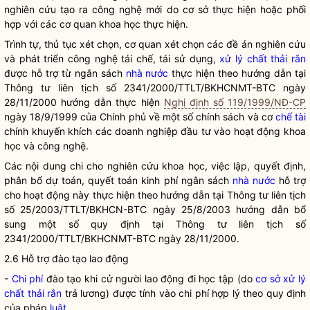
nghiên cứu tạo ra công nghệ mới do cơ sở thực hiện hoặc phối
hợp với các cơ quan khoa học thực hiện.
Trình tự, thủ tục xét chọn, cơ quan xét chọn các đề án nghiên cứu
và phát triển công nghệ tái chế, tái sử dụng,
xử lý chất thải rắn
được hỗ trợ từ ngân sách
nhà nước
thực hiện theo hướng dẫn tại
Thông tư liên tịch số 2341/2000/TTLT/BKHCNMT-BTC ngày
28/11/2000 hướng dẫn thực hiện
Nghị định số 119/1999/NĐ-CP
ngày 18/9/1999 của Chính phủ về một số chính sách và cơ
chế tài
chính khuyến khích các doanh nghiệp đầu tư vào hoạt động khoa
học và công nghệ.
Các nội dung chi cho nghiên cứu khoa học, việc lập, quyết định,
phân bổ dự toán, quyết toán kinh phí ngân sách
nhà nước
hỗ trợ
cho hoạt động này thực hiện theo hướng dẫn tại Thông tư liên tịch
số 25/2003/TTLT/BKHCN-BTC ngày 25/8/2003 hướng dẫn bổ
sung một số quy định tại Thông tư liên tịch số
2341/2000/TTLT/BKHCNMT-BTC ngày 28/11/2000.
2.6 Hỗ trợ đào tạo lao động
-
Chi phí
đào tạo khi cử người lao động đi học tập (do
cơ sở xử lý
chất thải rắn
trả lương) được tính vào
chi phí
hợp lý theo quy định
của pháp
luật
.