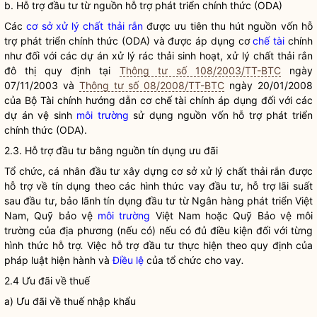
b. Hỗ trợ đầu tư từ nguồn hỗ trợ phát triển chính thức (ODA)
Các
cơ sở xử lý chất thải rắn
được ưu tiên thu hút nguồn vốn hỗ
trợ phát triển chính thức (ODA) và được áp dụng cơ
chế tài
chính
như đối với các dự án xử lý rác thải sinh hoạt, xử lý chất thải rắn
đô thị quy định tại
Thông tư số 108/2003/TT-BTC
ngày
07/11/2003 và
Thông tư số 08/2008/TT-BTC
ngày 20/01/2008
của Bộ Tài chính hướng dẫn cơ
chế tài
chính áp dụng đối với các
dự án vệ sinh
môi trường
sử dụng nguồn vốn hỗ trợ phát triển
chính thức (ODA).
2.3. Hỗ trợ đầu tư bằng nguồn tín dụng ưu đãi
Tổ chức, cá nhân đầu tư xây dựng
cơ sở xử lý chất thải rắn
được
hỗ trợ về tín dụng theo các hình thức vay đầu tư, hỗ trợ lãi suất
sau đầu tư, bảo lãnh tín dụng đầu tư từ Ngân hàng phát triển Việt
Nam, Quỹ bảo vệ
môi trường
Việt Nam hoặc Quỹ Bảo vệ
môi
trường
của địa phương (nếu có)
nếu có đủ điều kiện đối với từng
hình thức hỗ trợ
.
Việc hỗ trợ đầu tư thực hiện theo quy định của
pháp
luật
hiện hành và
Điều lệ
của tổ chức cho vay
.
2.4 Ưu đãi về thuế
a) Ưu đãi về thuế nhập khẩu