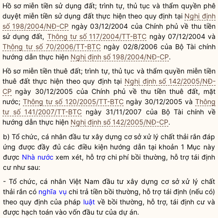
Hồ sơ miễn tiền sử dụng đất; trình tự, thủ tục và thẩm
quyền
phê
duyệt miễn tiền sử dụng đất thực hiện theo quy định tại
Nghị định
số 198/2004/NĐ-CP
ngày 03/12/2004 của Chính phủ về thu tiền
sử dụng đất,
Thông tư số 117/2004/TT-BTC
ngày 07/12/2004 và
Thông tư số 70/2006/TT-BTC
ngày 02/8/2006 của Bộ Tài chính
hướng dẫn thực hiện
Nghị định số 198/2004/NĐ-CP
.
Hồ sơ miễn tiền thuê đất; trình tự, thủ tục và thẩm
quyền
miễn tiền
thuê đất thực hiện theo quy định tại
Nghị định số 142/2005/NĐ-
CP
ngày 30/12/2005 của Chính phủ về thu tiền thuê đất, mặt
nước;
Thông tư số 120/2005/TT-BTC
ngày 30/12/2005 và
Thông
tư số 141/2007/TT-BTC
ngày 31/11/2007 của Bộ Tài chính về
hướng dẫn thực hiện
Nghị định số 142/2005/NĐ-CP
.
b) Tổ chức, cá nhân đầu tư xây dựng
cơ sở xử lý chất thải rắn
đáp
ứng được đầy đủ các điều kiện hướng dẫn tại khoản 1 Mục này
được
Nhà nước
xem xét, hỗ trợ
chi phí
bồi thường, hỗ trợ tái định
cư như sau:
- Tổ chức, cá nhân Việt Nam đầu tư xây dựng
cơ sở xử lý chất
thải rắn
có
nghĩa vụ
chi trả tiền bồi thường, hỗ trợ tái định (nếu có)
theo quy định của pháp
luật
về bồi thường, hỗ trợ, tái định cư và
được hạch toán vào vốn đầu tư của dự án.