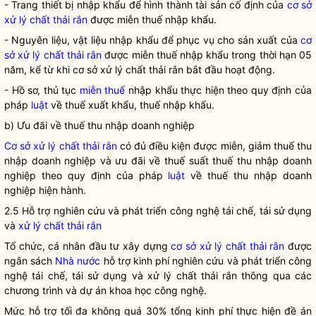
- Trang thiết bị nhập khẩu để hình thành tài sản cố định của
cơ sở
xử lý chất thải rắn
được
miễn thuế
nhập khẩu.
- Nguyên liệu, vật liệu nhập khẩu để phục vụ cho sản xuất của
cơ
sở xử lý chất thải rắn
được
miễn thuế
nhập khẩu trong thời hạn 05
năm, kể từ khi
cơ sở xử lý chất thải rắn
bắt đầu hoạt động.
- Hồ sơ, thủ tục
miễn thuế
nhập khẩu thực hiện theo quy định của
pháp
luật
về thuế xuất khẩu, thuế nhập khẩu.
b) Ưu đãi về thuế thu nhập doanh nghiệp
Cơ sở xử lý chất thải rắn
có đủ điều kiện được miễn, giảm thuế thu
nhập doanh nghiệp và ưu đãi về thuế suất thuế thu nhập doanh
nghiệp theo quy định của pháp
luật
về thuế thu nhập doanh
nghiệp hiện hành.
2.5 Hỗ trợ nghiên cứu và phát triển công nghệ tái chế, tái sử dụng
và
xử lý chất thải rắn
Tổ chức, cá nhân đầu tư xây dựng
cơ sở xử lý chất thải rắn
được
ngân sách
Nhà nước
hỗ trợ kinh phí nghiên cứu và phát triển công
nghệ tái chế, tái sử dụng và xử lý chất thải rắn thông qua các
chương trình và dự án khoa học công nghệ.
Mức hỗ trợ tối đa không quá 30% tổng kinh phí thực hiện đề án