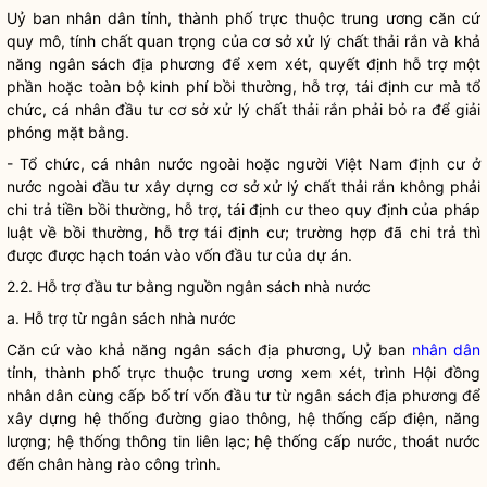
Uỷ ban nhân dân tỉnh, thành phố trực thuộc trung ương căn cứ
quy mô, tính chất quan trọng của
cơ sở xử lý chất thải rắn
và khả
năng ngân sách địa phương để xem xét, quyết định hỗ trợ một
phần hoặc toàn bộ kinh phí bồi thường, hỗ trợ, tái định cư mà tổ
chức, cá nhân đầu tư
cơ sở xử lý chất thải rắn
phải bỏ ra để giải
phóng mặt bằng.
- Tổ chức, cá nhân nước ngoài hoặc người Việt Nam định cư ở
nước ngoài đầu tư xây dựng
cơ sở xử lý chất thải rắn
không phải
chi trả tiền bồi thường, hỗ trợ, tái định cư theo quy định của pháp
luật
về bồi thường, hỗ trợ tái định cư; trường hợp đã chi trả thì
được được hạch toán vào vốn đầu tư của dự án.
2.2. Hỗ trợ đầu tư bằng nguồn ngân sách
nhà nước
a. Hỗ trợ từ ngân sách
nhà nước
Căn cứ vào khả năng ngân sách địa phương, Uỷ ban
nhân dân
tỉnh, thành phố trực thuộc trung ương xem xét, trình Hội đồng
nhân dân
cùng cấp bố trí vốn đầu tư từ ngân sách địa phương để
xây dựng hệ thống đường giao thông, hệ thống cấp điện, năng
lượng; hệ thống thông tin liên lạc; hệ thống cấp nước, thoát nước
đến chân hàng rào công trình.