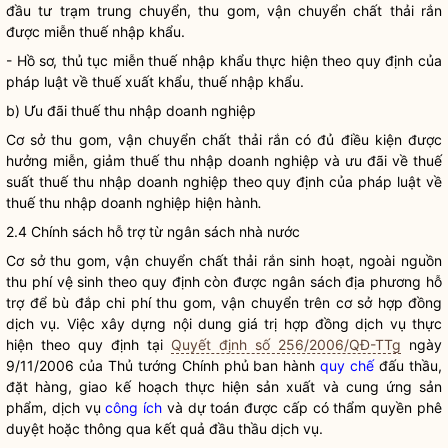
đầu tư trạm trung chuyển, thu gom,
vận chuyển chất thải rắn
được
miễn thuế
nhập khẩu.
- Hồ sơ, thủ tục
miễn thuế
nhập khẩu thực hiện theo quy định của
pháp
luật
về
thuế xuất khẩu, thuế nhập khẩu.
b) Ưu đãi thuế thu nhập doanh nghiệp
Cơ sở thu gom,
vận chuyển chất thải rắn
có đủ điều kiện được
hưởng miễn, giảm thuế thu nhập doanh nghiệp và ưu đãi về thuế
suất thuế thu nhập doanh nghiệp theo quy định của pháp
luật
về
thuế thu nhập doanh nghiệp hiện hành
.
2.4 Chính sách hỗ trợ từ ngân sách
nhà nước
Cơ sở thu gom,
vận chuyển chất thải rắn
sinh hoạt, ngoài nguồn
thu phí vệ sinh theo quy định còn được ngân sách địa phương hỗ
trợ để bù đắp
chi phí
thu gom, vận chuyển trên cơ sở hợp đồng
dịch vụ. Việc xây dựng nội dung giá trị hợp đồng dịch vụ thực
hiện theo quy định tại
Quyết định số 256/2006/QĐ-TTg
ngày
9/11/2006 của Thủ tướng Chính phủ ban hành
quy chế
đấu thầu,
đặt hàng, giao kế hoạch thực hiện sản xuất và cung ứng sản
phẩm, dịch vụ
công ích
và dự toán được cấp có thẩm
quyền
phê
duyệt hoặc thông qua kết quả đầu thầu dịch vụ.