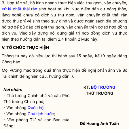
3. Hợp tác xã, hộ kinh doanh thực hiện việc thu gom, vận chuyển,
xử lý chất thải rắn
sinh hoạt tại khu vực điểm dân cư nông thôn,
làng nghề chưa có dịch vụ thu gom,
vận chuyển chất thải rắn
được thu phí vệ sinh theo quy định và được ngân sách địa phương
hỗ trợ để bù đắp
chi phí
thu gom, vận chuyển trên cơ sở hợp đồng
dịch vụ. Việc xây dựng nội dung giá trị hợp đồng dịch vụ thực
hiện theo hướng dẫn tại điểm 2.4 khoản 2 Mục này.
V. TỔ CHỨC THỰC HIỆN
Thông tư này có hiệu lực thi hành sau 15 ngày, kể từ ngày đăng
Công báo.
Mọi vướng mắc trong quá trình thực hiện đề nghị phản ánh về Bộ
Tài chính để nghiên cứu, hướng dẫn ./.
KT.
BỘ TRƯỞNG
Nơi nhận:
THỨ TRƯỞNG
-
Thủ tướng Chính phủ và các Phó
Thủ tướng Chính phủ;
- Văn phòng
Quốc hội
;
- Văn phòng
Chủ tịch nước
;
- Văn phòng TƯ và các Ban của
Đỗ Hoàng Anh Tuấn
Đảng;