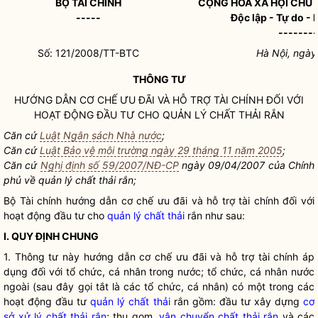
BỘ TÀI CHÍNH
CỘNG HOÀ XÃ HỘI CHỦ 
-----
Độc lập - Tự do -
-------
Số: 121/2008/TT-BTC
Hà Nội, ngày
THÔNG TƯ
HƯỚNG DẪN CƠ CHẾ ƯU ĐÃI VÀ HỖ TRỢ TÀI CHÍNH ĐỐI VỚI
HOẠT ĐỘNG ĐẦU TƯ CHO
QUẢN LÝ CHẤT THẢI
RẮN
Căn cứ
Luật Ngân sách Nhà nước
;
Căn cứ
Luật Bảo vệ môi trường ngày 29 tháng 11 năm 2005
;
Căn cứ
Nghị định số 59/2007/NĐ-CP
ngày 09/04/2007 của Chính
phủ về
quản lý chất thải
rắn;
Bộ Tài chính hướng dẫn cơ chế ưu đãi và hỗ trợ tài chính đối với
hoạt động đầu tư cho
quản lý chất thải
rắn như sau:
I. QUY ĐỊNH CHUNG
1. Thông tư này hướng dẫn cơ chế ưu đãi và hỗ trợ tài chính áp
dụng đối với tổ chức, cá nhân trong nước; tổ chức, cá nhân nước
ngoài (sau đây gọi tắt là các tổ chức, cá nhân) có một trong các
hoạt động đầu tư
quản lý chất thải
rắn gồm: đầu tư xây dựng
cơ
sở xử lý chất thải rắn
; thu gom,
vận chuyển chất thải rắn
và các