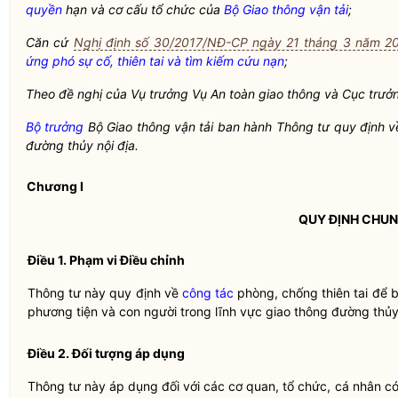
quyền
hạn và cơ cấu tổ chức của
Bộ Giao thông vận tải
;
Căn cứ
Nghị định số 30/2017/NĐ-CP ngày 21 tháng 3 năm 2
ứng phó sự cố, thiên tai và tìm kiếm cứu nạn
;
Theo đề nghị của Vụ trưởng Vụ An toàn giao thông và Cục trư
Bộ trưởng
Bộ Giao thông vận tải
ban hành Thông tư quy định 
đường thủy nội địa
.
Chương I
QUY ĐỊNH CHU
Điều 1. Phạm vi Điều chỉnh
Thông tư này quy định về
công tác
phòng, chống thiên tai
để bả
phương tiện và con người trong lĩnh vực giao thông
đường thủy
Điều 2. Đối tượng áp dụng
Thông tư này áp dụng đối với các cơ quan, tổ chức, cá nhân c