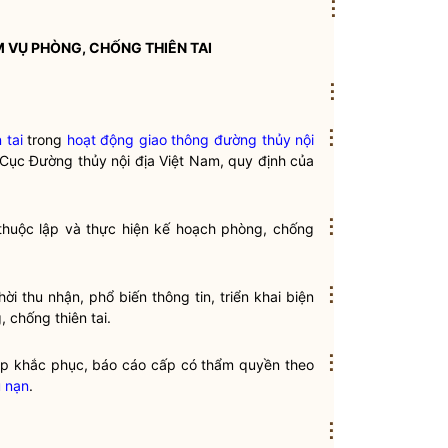
⋮
M VỤ
PHÒNG, CHỐNG THIÊN TAI
⋮
⋮
 tai
trong
hoạt động giao thông đường thủy nội
Cục Đường thủy nội địa Việt Nam, quy định của
⋮
 thuộc lập và thực hiện kế hoạch
phòng, chống
⋮
ời thu nhận, phổ biến thông tin, triển khai biện
, chống thiên tai
.
⋮
pháp khắc phục, báo cáo cấp có thẩm
quyền
theo
 nạn
.
⋮