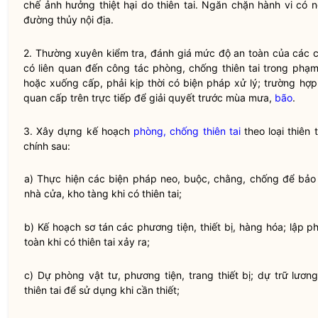
chế ảnh hưởng thiệt hại do
thiên tai
. Ngăn chặn hành vi có n
đường thủy nội địa
.
2. Thường xuyên kiểm tra, đánh giá mức độ an toàn của các c
có liên quan đến
công tác
phòng, chống thiên tai
trong phạm 
hoặc xuống cấp, phải kịp thời có biện pháp xử lý; trường hợ
quan cấp trên trực tiếp để giải quyết trước mùa mưa,
bão
.
3. Xây dựng kế hoạch
phòng, chống thiên tai
theo loại thiên 
chính sau:
a) Thực hiện các biện pháp neo, buộc, chằng, chống để bảo v
nhà cửa, kho tàng khi có
thiên tai
;
b) Kế hoạch sơ tán các phương tiện, thiết bị, hàng hóa; lập 
toàn khi có
thiên tai
xảy ra;
c) Dự phòng vật tư, phương tiện, trang thiết bị; dự trữ lươ
thiên tai
để sử dụng khi cần thiết;