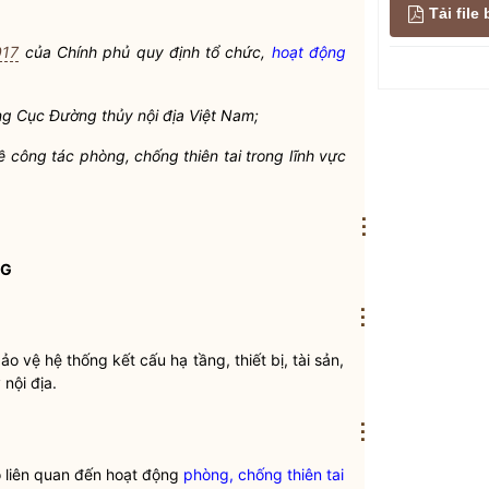
Tải fil
017
của Chính phủ quy định tổ chức,
hoạt động
ởng Cục
Đường thủy nội địa
Việt Nam;
về
công tác
phòng, chống thiên tai
trong lĩnh vực
⋮
NG
⋮
o vệ hệ thống kết cấu hạ tầng, thiết bị, tài sản,
 nội địa
.
⋮
ó liên quan đến hoạt động
phòng, chống thiên tai