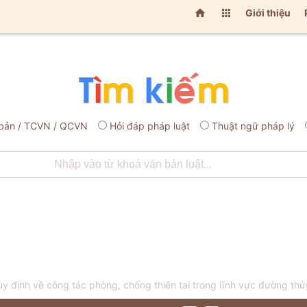


Giới thiệu
bản / TCVN / QCVN
Hỏi đáp pháp luật
Thuật ngữ pháp lý
định về công tác phòng, chống thiên tai trong lĩnh vực đường thủy