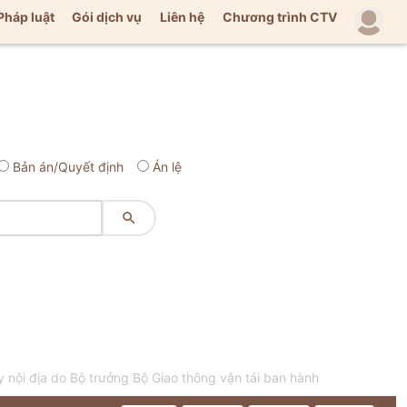
Pháp luật
Gói dịch vụ
Liên hệ
Chương trình CTV
Bản án/Quyết định
Án lệ

 nội địa do Bộ trưởng Bộ Giao thông vận tải ban hành