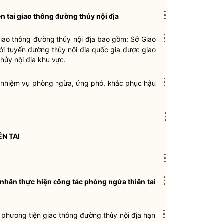
⋮
n tai
giao thông
đường thủy nội địa
⋮
iao thông
đường thủy nội địa
bao gồm: Sở Giao
với tuyến
đường thủy nội địa
quốc gia
được giao
hủy nội địa
khu vực.
⋮
ác nhiệm vụ phòng ngừa, ứng phó, khắc phục hậu
⋮
N TAI
⋮
⋮
á nhân thực hiện
công tác
phòng ngừa
thiên tai
⋮
, phương tiện giao thông
đường thủy nội địa
hạn