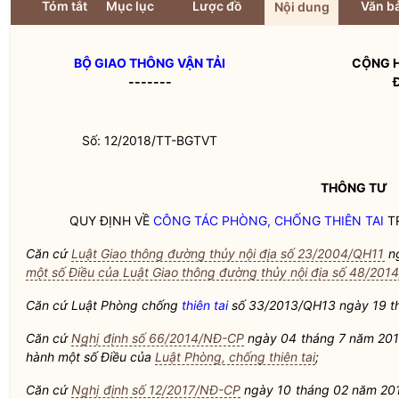
Tóm tắt
Mục lục
Lược đồ
Văn bả
Nội dung
BỘ GIAO THÔNG VẬN TẢI
CỘNG H
-------
Số: 12/2018/TT-BGTVT
THÔNG TƯ
QUY ĐỊNH VỀ
CÔNG TÁC
PHÒNG, CHỐNG THIÊN TAI
T
Căn cứ
Luật Giao thông đường thủy nội địa số 23/2004/QH11
ng
một số Điều của Luật Giao thông đường thủy nội địa số 48/20
Căn cứ Luật Phòng chống
thiên tai
số 33/2013/QH13 ngày 19 t
Căn cứ
Nghị định số 66/2014/NĐ-CP
ngày 04 tháng 7 năm 2014 
hành một số Điều của
Luật Phòng, chống thiên tai
;
Căn cứ
Nghị định số 12/2017/NĐ-CP
ngày 10 tháng 02 năm 201