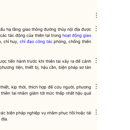
⋮
⋮
cấu hạ tầng giao thông đường thủy nội địa được
các tác động của thiên tai trong
hoạt động giao
, chỉ huy,
chỉ đạo
công tác
phòng, chống thiên
⋮
ợc tiến hành trước khi thiên tai xảy ra để cảnh
phương tiện, thiết bị, hậu cần, biện pháp sơ tán
⋮
hiết, kịp thời, thích hợp để cứu người, phương
a thiên tai nhằm giảm tới mức thấp nhất hậu quả
⋮
các biện pháp nghiệp vụ nhằm phục hồi hoặc tái
 địa.