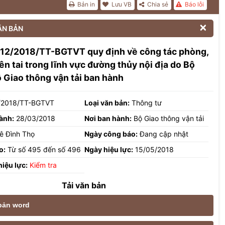
Bản in
Lưu VB
Chia sẻ
Báo lỗi

ĂN BẢN
 12/2018/TT-BGTVT quy định về công tác phòng,
ên tai trong lĩnh vực đường thủy nội địa do Bộ
 Giao thông vận tải ban hành
/2018/TT-BGTVT
Loại văn bản:
Thông tư
ành:
28/03/2018
Nơi ban hành:
Bộ Giao thông vận tải
ê Đình Thọ
Ngày công báo:
Đang cập nhật
o:
Từ số 495 đến số 496
Ngày hiệu lực:
15/05/2018
hiệu lực:
Kiểm tra
Tải văn bản
 bản word