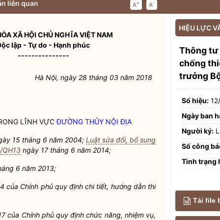
n liên quan
+
-
A
A
HIỆU LỰC V
ÒA XÃ HỘI CHỦ NGHĨA VIỆT NAM
Độc lập - Tự do - Hạnh phúc
Thông tư
---------------
chống thi
trưởng Bộ
Hà Nội, ngày 28 tháng 03 năm 2018
Số hiệu:
12
Ngày ban h
RONG LĨNH VỰC
ĐƯỜNG THỦY NỘI ĐỊA
Người ký:
L
ày 15 tháng 6 năm 2004;
Luật sửa đổi, bổ sung
Số công bá
14/QH13
ngày 17 tháng 6 năm 2014;
Tình trạng 
háng 6 năm 2013;
của Chính phủ quy định chi tiết, hướng dẫn thi
Tải file
7 của Chính phủ quy định chức năng, nhiệm vụ,