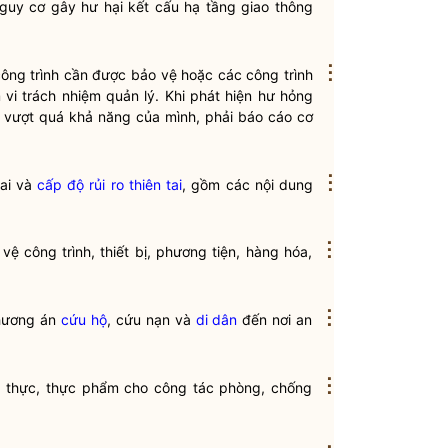
guy cơ gây hư hại kết cấu hạ tầng giao thông
⋮
ông trình cần được bảo vệ hoặc các công trình
vi trách nhiệm quản lý. Khi phát hiện hư hỏng
p vượt quá khả năng của mình, phải báo cáo cơ
⋮
tai và
cấp độ rủi ro thiên tai
, gồm các nội dung
⋮
ệ công trình, thiết bị, phương tiện, hàng hóa,
⋮
phương án
cứu hộ
,
cứu nạn
và
di dân
đến nơi an
⋮
ng thực, thực phẩm cho
công tác
phòng, chống