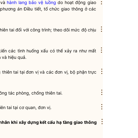
⋮
g và
hành lang bảo vệ luồng
do hoạt động giao
 phương án Điều tiết, tổ chức giao thông ở các
⋮
hiên tai
đối với công trình; theo dõi mức độ chịu
⋮
kiến các tình huống xấu có thể xảy ra như mất
 và hiệu quả.
⋮
thiên tai
tại đơn vị và các đơn vị, bộ phận trực
⋮
ông tác
phòng, chống thiên tai
.
⋮
ên tai
tại cơ quan, đơn vị.
⋮
nhân khi xây dựng kết cấu hạ tầng giao thông