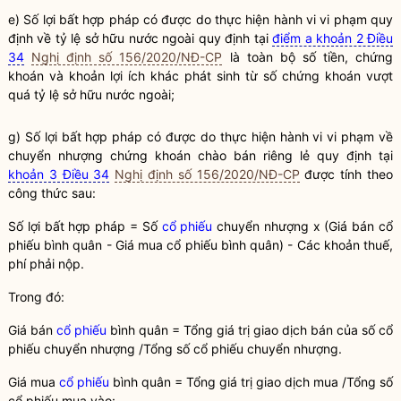
e) Số lợi bất
hợp pháp
có được do thực hiện hành vi vi phạm quy
định về tỷ lệ sở hữu nước ngoài quy định tại
điểm a khoản 2 Điều
34
Nghị định số 156/2020/NĐ-CP
là toàn bộ số tiền,
chứng
khoán
và khoản lợi ích khác phát sinh từ số
chứng khoán
vượt
quá tỷ lệ sở hữu nước ngoài;
g) Số lợi bất
hợp pháp
có được do thực hiện hành vi vi phạm về
chuyển nhượng
chứng khoán
chào bán riêng lẻ quy định tại
khoản 3 Điều 34
Nghị định số 156/2020/NĐ-CP
được tính theo
công thức sau:
Số lợi bất
hợp pháp
= Số
cổ phiếu
chuyển nhượng x (Giá bán
cổ
phiếu
bình quân - Giá mua
cổ phiếu
bình quân) - Các khoản thuế,
phí phải nộp.
Trong đó:
Giá bán
cổ phiếu
bình quân = Tổng giá trị giao dịch bán của số
cổ
phiếu
chuyển nhượng /Tổng số
cổ phiếu
chuyển nhượng.
Giá mua
cổ phiếu
bình quân = Tổng giá trị giao dịch mua /Tổng số
cổ phiếu
mua vào: