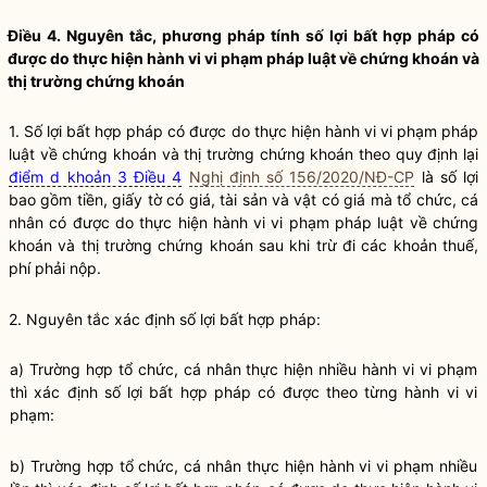
Điều 4. Nguyên tắc, phương pháp tính số lợi bất
hợp pháp
có
được do thực hiện
hành vi vi phạm pháp luật
về
chứng khoán
và
thị trường
chứng khoán
1. Số lợi bất
hợp pháp
có được do thực hiện
hành vi vi phạm pháp
luật
về
chứng khoán
và thị trường
chứng khoán
theo quy định lại
điểm d khoản 3 Điều 4
Nghị định số 156/2020/NĐ-CP
là số lợi
bao gồm tiền, giấy tờ có giá, tài sản và vật có giá mà
tổ chức
, cá
nhân có được do thực hiện
hành vi vi phạm pháp luật
về
chứng
khoán
và thị trường
chứng khoán
sau khi trừ đi các khoản thuế,
phí phải nộp.
2. Nguyên tắc xác định số lợi bất
hợp pháp
:
a) Trường hợp
tổ chức
, cá nhân thực hiện nhiều hành vi vi phạm
thì xác định số lợi bất
hợp pháp
có được theo từng hành vi vi
phạm:
b) Trường hợp
tổ chức
, cá nhân thực hiện hành vi vi phạm nhiều