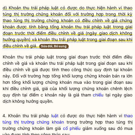
d) Khoản thu trái pháp luật có được do thực hiện hành vi thao
túng thị trường chứng khoán đối với trường hợp trong thời kỳ
thao túng thị trường chứng khoán có điều chỉnh về giá chứng
khoán được tính bằng tổng khoản thu trái pháp luật trong giai
đoạn trước thời điểm điều chỉnh về giá (ngày giao dịch không
hưởng quyền) và khoản thu trái pháp luật trong giai đoạn sau khi
điều chỉnh về giá.
Sửa đổi, Bổ sung
Khoản thu trái pháp
luật
trong giai đoạn trước thời điểm điều
chỉnh về giá và khoản thu trái pháp
luật
trong giai đoạn sau khi
điều chỉnh về giá được tính theo công thức quy định tại khoản
này. Đối với trường hợp tổng khối lượng
chứng khoán
bán ra lớn
hơn tổng khối lượng
chứng khoán
mua vào trong giai đoạn sau
khi điều chỉnh giá, giá của khối lượng
chứng khoán
chênh lệch
quy định tại điểm c khoản này là giá tham
chiếu
tại ngày giao
dịch không hưởng
quyền
.
4. Khoản thu trái pháp
luật
có được do thực hiện hành vi
thao
túng thị trường chứng khoán
trong trường hợp
thao túng thị
trường chứng khoán
làm giá
cổ phiếu
giảm xuống sau đó mua
vào được tính theo công thức sau: