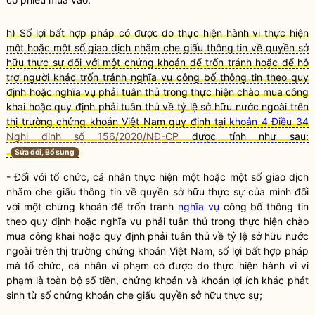
h) Số lợi bất hợp pháp có được do thực hiện hành vi thực hiện
một hoặc một số giao dịch nhằm che giấu thông tin về quyền sở
hữu thực sự đối với một chứng khoán để trốn tránh hoặc để hỗ
trợ người khác trốn tránh nghĩa vụ công bố thông tin theo quy
định hoặc nghĩa vụ phải tuân thủ trong thực hiện chào mua công
khai hoặc quy định phải tuân thủ về tỷ lệ sở hữu nước ngoài trên
thị trường chứng khoán Việt Nam quy định tại
khoản 4 Điều 34
Nghị định số 156/2020/NĐ-CP
được tính như sau:
Sửa đổi, Bổ sung
- Đối với
tổ chức
, cá nhân thực hiện một hoặc một số giao dịch
nhằm che giấu thông tin về
quyền
sở hữu thực sự của mình đối
với một
chứng khoán
để trốn tránh
nghĩa vụ
công bố thông tin
theo quy định hoặc
nghĩa vụ
phải tuân thủ trong thực hiện chào
mua công khai hoặc quy định phải tuân thủ về tỷ lệ sở hữu nước
ngoài trên thị trường
chứng khoán
Việt Nam, số lợi bất
hợp pháp
mà
tổ chức
, cá nhân vi phạm có được do thực hiện hành vi vi
phạm là toàn bộ số tiền,
chứng khoán
và khoản lợi ích khác phát
sinh từ số
chứng khoán
che giấu
quyền
sở hữu thực sự;