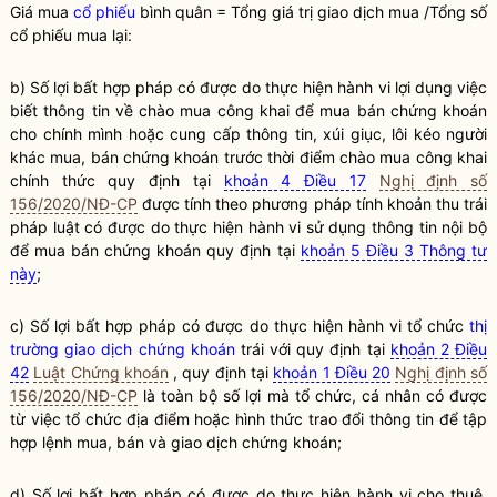
Giá mua
cổ phiếu
bình quân = Tổng giá trị giao dịch mua /Tổng số
cổ phiếu
mua lại:
b) Số lợi bất
hợp pháp
có được do thực hiện hành vi lợi dụng việc
biết thông tin về chào mua công khai để mua bán
chứng khoán
cho chính mình hoặc cung cấp thông tin, xúi giục, lôi kéo người
khác mua, bán
chứng khoán
trước thời điểm chào mua công khai
chính thức quy định tại
khoản 4 Điều 17
Nghị định số
156/2020/NĐ-CP
được tính theo phương pháp tính khoản thu trái
pháp
luật
có được do thực hiện hành vi sử dụng thông tin nội bộ
để mua bán
chứng khoán
quy định tại
khoản 5 Điều 3 Thông tư
này
;
c) Số lợi bất
hợp pháp
có được do thực hiện hành vi
tổ chức
thị
trường giao dịch chứng khoán
trái với quy định tại
khoản 2 Điều
42
Luật Chứng khoán
, quy định tại
khoản 1 Điều 20
Nghị định số
156/2020/NĐ-CP
là toàn bộ số lợi mà
tổ chức
, cá nhân có được
từ việc
tổ chức
địa điểm hoặc hình thức trao đổi thông tin để tập
hợp lệnh mua, bán và giao dịch chứng khoán;
d) Số lợi bất
hợp pháp
có được do thực hiện hành vi cho thuê,