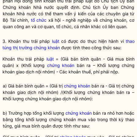
phần Hội đồng tính khoản thu trái pháp
luật
do Chủ tịch
Ủy ban
Chứng khoán Nhà nước
quyết định. Chủ tịch
Ủy ban Chứng
khoán Nhà nước
có thể tham vấn ý kiến của các chuyên gia từ
Bộ Tài chính,
tổ chức
xã hội - nghề nghiệp về chứng khoán, cơ
quan công an và cơ quan,
tổ chức
, cá nhân khác có liên quan.
3. Khoản thu trái pháp
luật
có được do thực hiện hành vi
thao
túng thị trường chứng khoán
được tính theo công thức sau:
Khoản thu trái pháp
luật
= (Giá bán bình quân - Giá mua bình
quân) x (Khối lượng
chứng khoán
bán ra – Khối lượng
chứng
khoán
giao dịch nội nhóm) - Các khoản thuế, phí phải nộp.
a) Giá bán bình quân = (Giá trị
chứng khoán
bán ra - Giá trị
chứng
khoán
giao dịch nội nhóm) /(Khối lượng
chứng khoán
bán ra –
Khối lượng
chứng khoán
giao dịch nội nhóm):
b) Trường hợp tổng khối lượng
chứng khoán
bán ra nhỏ hơn hoặc
bằng tổng khối lượng
chứng khoán
mua vào trong thời kỳ thao
túng, giá mua bình quân được tính như sau: