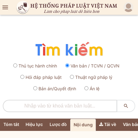

Thủ tục hành chính
Văn bản / TCVN / QCVN
Hỏi đáp pháp luật
Thuật ngữ pháp lý
Bản án/Quyết định
Án lệ

Tóm tắt
Hiệu lực
Lược đồ
Tải về
Văn bả
Nội dung