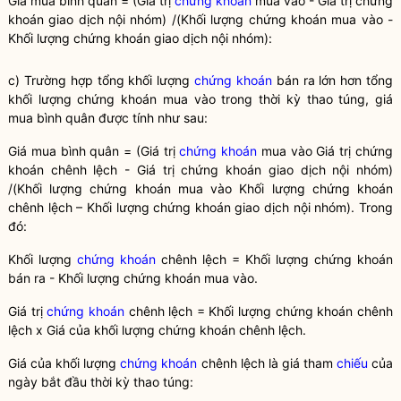
Giá mua bình quân = (Giá trị
chứng khoán
mua vào - Giá trị
chứng
khoán
giao dịch nội nhóm) /(Khối lượng
chứng khoán
mua vào -
Khối lượng
chứng khoán
giao dịch nội nhóm):
c) Trường hợp tổng khối lượng
chứng khoán
bán ra lớn hơn tổng
khối lượng
chứng khoán
mua vào trong thời kỳ thao túng, giá
mua bình quân được tính như sau:
Giá mua bình quân = (Giá trị
chứng khoán
mua vào Giá trị
chứng
khoán
chênh lệch - Giá trị
chứng khoán
giao dịch nội nhóm)
/(Khối lượng
chứng khoán
mua vào Khối lượng
chứng khoán
chênh lệch – Khối lượng
chứng khoán
giao dịch nội nhóm). Trong
đó:
Khối lượng
chứng khoán
chênh lệch = Khối lượng
chứng khoán
bán ra - Khối lượng
chứng khoán
mua vào.
Giá trị
chứng khoán
chênh lệch = Khối lượng
chứng khoán
chênh
lệch x Giá của khối lượng
chứng khoán
chênh lệch.
Giá của khối lượng
chứng khoán
chênh lệch là giá tham
chiếu
của
ngày bắt đầu thời kỳ thao túng: