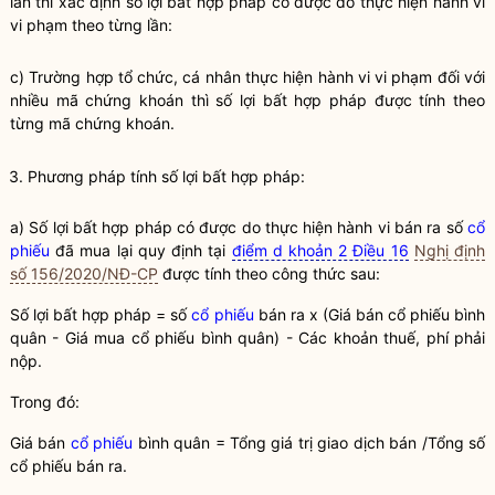
lần thì xác định số lợi bất
hợp pháp
có được do thực hiện hành vi
vi phạm theo từng lần:
c) Trường hợp
tổ chức
, cá nhân thực hiện hành vi vi phạm đối với
nhiều mã
chứng khoán
thì số lợi bất
hợp pháp
được tính theo
từng mã
chứng khoán
.
3. Phương pháp tính số lợi bất
hợp pháp
:
a) Số lợi bất
hợp pháp
có được do thực hiện hành vi bán ra số
cổ
phiếu
đã mua lại quy định tại
điểm d khoản 2 Điều 16
Nghị định
số 156/2020/NĐ-CP
được tính theo công thức sau:
Số lợi bất
hợp pháp
= số
cổ phiếu
bán ra x (Giá bán
cổ phiếu
bình
quân - Giá mua
cổ phiếu
bình quân) - Các khoản thuế, phí phải
nộp.
Trong đó:
Giá bán
cổ phiếu
bình quân = Tổng giá trị giao dịch bán /Tổng số
cổ phiếu
bán ra.