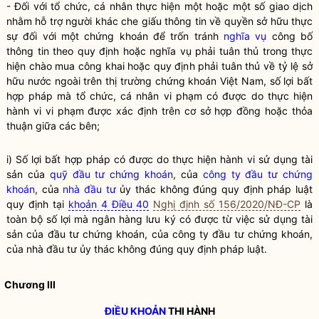
- Đối với
tổ chức
, cá nhân thực hiện một hoặc một số giao dịch
nhằm hỗ trợ người khác che giấu thông tin về
quyền
sở hữu thực
sự đối với một
chứng khoán
để trốn tránh
nghĩa vụ
công bố
thông tin theo quy định hoặc
nghĩa vụ
phải tuân thủ trong thực
hiện chào mua công khai hoặc quy định phải tuân thủ về tỷ lệ sở
hữu nước ngoài trên thị trường
chứng khoán
Việt Nam, số lợi bất
hợp pháp
mà
tổ chức
, cá nhân vi phạm có được do thực hiện
hành vi vi phạm được xác định trên cơ sở hợp đồng hoặc thỏa
thuận giữa các bên;
i) Số lợi bất
hợp pháp
có được do thực hiện hành vi sử dụng tài
sản của
quỹ đầu tư chứng khoán
, của
công ty đầu tư chứng
khoán
, của
nhà đầu tư
ủy thác không đúng quy định pháp
luật
quy định tại
khoản 4 Điều 40
Nghị định số 156/2020/NĐ-CP
là
toàn bộ số lợi mà ngân hàng lưu ký có được từ việc sử dụng tài
sản của đầu tư chứng khoán, của
công ty đầu tư chứng khoán
,
của
nhà đầu tư
ủy thác không đúng quy định pháp
luật
.
Chương III
ĐIỀU KHOẢN
THI HÀNH