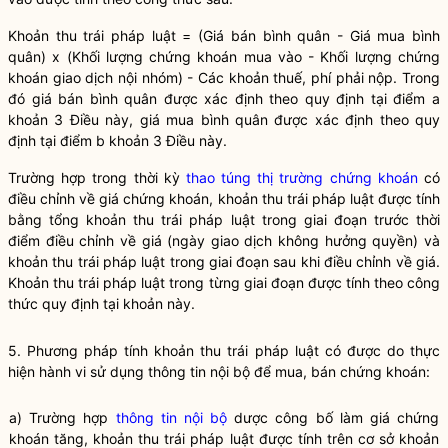
Khoản thu trái pháp
luật
= (Giá bán bình quân - Giá mua bình
quân) x (Khối lượng
chứng khoán
mua vào - Khối lượng
chứng
khoán
giao dịch nội nhóm) - Các khoản thuế, phí phải nộp. Trong
đó giá bán bình quân được xác định theo quy định tại điểm a
khoản 3 Điều này, giá mua bình quân được xác định theo quy
định tại điểm b khoản 3 Điều này.
Trường hợp trong thời kỳ
thao túng thị trường chứng khoán
có
điều chỉnh về giá chứng khoán, khoản thu trái pháp
luật
được tính
bằng tổng khoản thu trái pháp
luật
trong giai đoạn trước thời
điểm điều chỉnh về giá (ngày giao dịch không hưởng
quyền
) và
khoản thu trái pháp
luật
trong giai đoạn sau khi điều chỉnh về giá.
Khoản thu trái pháp
luật
trong từng giai đoạn được tính theo công
thức quy định tại khoản này.
5. Phương pháp tính khoản thu trái pháp
luật
có được do thực
hiện hành vi
sử dụng thông tin nội bộ để mua, bán chứng khoán
:
a) Trường hợp
thông tin nội bộ
dược công bố làm giá
chứng
khoán
tăng, khoản thu trái pháp
luật
được tính trên cơ sở khoản