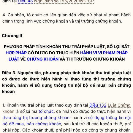
định tại
Điều 48
Nghị định số 156/2020/NĐ-CP
.
4. Cá nhân,
tổ chức
có liên quan đến việc
xử phạt vi phạm hành
chính
trong lĩnh vực
chứng khoán
và thị trường
chứng khoán
.
Chương II
PHƯƠNG PHÁP TÍNH KHOẢN THU TRÁI PHÁP LUẬT, SỐ LỢI BẤT
HỢP PHÁP
CÓ ĐƯỢC DO THỰC HIỆN
HÀNH VI VI PHẠM PHÁP
LUẬT
VỀ
CHỨNG KHOÁN
VÀ THỊ TRƯỜNG
CHỨNG KHOÁN
Điều 3. Nguyên tắc, phương pháp tính khoản thu trái pháp
luật
có được do thực hiện hành vi
thao túng thị trường chứng
khoán
, hành vi
sử dụng thông tin nội bộ để mua, bán chứng
khoán
1. Khoản thu trái pháp
luật
theo quy định tại
Điều 132
Luật Chứng
khoán
là số lợi mà
tổ chức
, cá nhân có được do thực hiện hành vi
thao túng thị trường chứng khoán
, hành vi
sử dụng thông tin nội
bộ để mua, bán chứng khoán
, sau khi trừ đi các khoản thuế, phí
phải nộp. Các khoản thuế, phí phải nộp do công ty chứng khoán