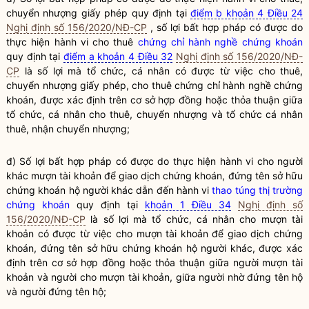
chuyển nhượng giấy phép quy định tại
điểm b khoản 4 Điều 24
Nghị định số 156/2020/NĐ-CP
, số lợi bất
hợp pháp
có được do
thực hiện hành vi cho thuê
chứng chỉ hành nghề chứng khoán
quy định tại
điểm a khoản 4 Điều 32
Nghị định số 156/2020/NĐ-
CP
là số lợi mà
tổ chức
, cá nhân có được từ việc cho thuê,
chuyển nhượng giấy phép, cho thuê
chứng chỉ hành nghề chứng
khoán
, được xác định trên cơ sở hợp đồng hoặc thỏa thuận giữa
tổ chức
, cá nhân cho thuê, chuyển nhượng và
tổ chức
cá nhân
thuê, nhận chuyển nhượng;
đ) Số lợi bất
hợp pháp
có được do thực hiện hành vi cho người
khác mượn tài khoản để giao dịch chứng khoán, đứng tên sở hữu
chứng khoán hộ người khác dẫn đến hành vi
thao túng thị trường
chứng khoán
quy định tại
khoản 1 Điều 34
Nghị định số
156/2020/NĐ-CP
là số lợi mà
tổ chức
, cá nhân cho mượn tài
khoản có được từ việc cho mượn tài khoản để giao dịch chứng
khoán, đứng tên sở hữu chứng khoán hộ người khác, được xác
định trên cơ sở hợp đồng hoặc thỏa thuận giữa người mượn tài
khoản và người cho mượn tài khoản, giữa người nhờ đứng tên hộ
và người đứng tên hộ;