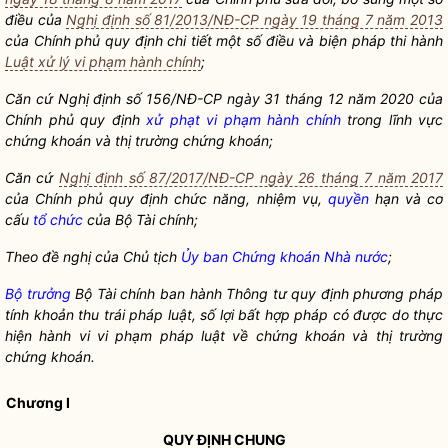
điều của
Nghị định số 81/2013/NĐ-CP ngày 19 tháng 7 năm 2013
của Chính phủ quy định chi tiết một số điều và biện pháp thi hành
Luật xử lý vi phạm hành chính
;
Căn cứ Nghị định số 156/NĐ-CP ngày 31 tháng 12 năm 2020 của
Chính phủ quy định
xử phạt vi phạm hành chính
trong lĩnh vực
chứng khoán
và thị trường
chứng khoán
;
Căn cứ
Nghị định số 87/2017/NĐ-CP ngày 26 tháng 7 năm 2017
của Chính phủ quy định chức năng, nhiệm vụ,
quyền
hạn và cơ
cấu
tổ chức
của Bộ Tài chính;
Theo đề nghị của Chủ tịch
Ủy ban Chứng khoán Nhà nước
;
Bộ trưởng
Bộ Tài chính ban hành Thông tư quy định phương pháp
tính khoản thu trái pháp luật, số lợi bất
hợp pháp
có được do thực
hiện
hành vi vi phạm pháp luật
về
chứng khoán
và thị trường
chứng khoán
.
Chương I
QUY ĐỊNH CHUNG