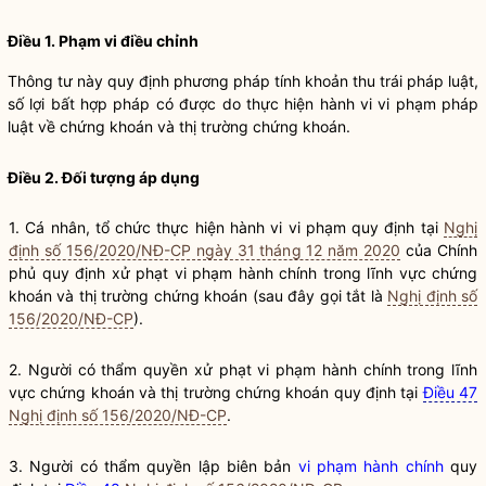
Điều 1. Phạm vi điều chỉnh
Thông tư này quy định phương pháp tính khoản thu trái pháp luật,
số lợi bất
hợp pháp
có được do thực hiện
hành vi vi phạm pháp
luật
về
chứng khoán
và thị trường
chứng khoán
.
Điều 2. Đối tượng áp dụng
1. Cá nhân,
tổ chức
thực hiện hành vi vi phạm quy định tại
Nghị
định số 156/2020/NĐ-CP ngày 31 tháng 12 năm 2020
của Chính
phủ quy định
xử phạt vi phạm hành chính
trong lĩnh vực
chứng
khoán
và thị trường
chứng khoán
(sau đây gọi tắt là
Nghị định số
156/2020/NĐ-CP
).
2. Người có thẩm
quyền
xử phạt vi phạm hành chính
trong lĩnh
vực
chứng khoán
và thị trường
chứng khoán
quy định tại
Điều 47
Nghị định số 156/2020/NĐ-CP
.
3. Người có thẩm
quyền
lập biên bản
vi phạm hành chính
quy