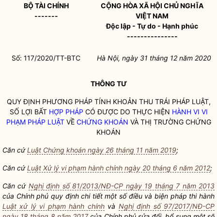
BỘ TÀI CHÍNH
CỘNG HÒA XÃ HỘI CHỦ NGHĨA
-------
VIỆT NAM
Độc lập - Tự do - Hạnh phúc
---------------
Số: 117/2020/TT-BTC
Hà Nội, ngày 31 tháng 12 năm 2020
THÔNG TƯ
QUY ĐỊNH PHƯƠNG PHÁP TÍNH KHOẢN THU TRÁI PHÁP LUẬT,
SỐ LỢI BẤT
HỢP PHÁP
CÓ ĐƯỢC DO THỰC HIỆN
HÀNH VI VI
PHẠM PHÁP LUẬT
VỀ
CHỨNG KHOÁN
VÀ THỊ TRƯỜNG
CHỨNG
KHOÁN
Căn cứ
Luật Chứng khoán ngày 26 tháng 11 năm 2019
;
Căn cứ
Luật Xử lý vi phạm hành chính ngày 20 tháng 6 năm 2012
;
Căn cứ
Nghị định số 81/2013/NĐ-CP ngày 19 tháng 7 năm 2013
của Chính phủ quy định chi tiết một số điều và biện pháp thi hành
Luật xử lý vi phạm hành chính
và
Nghị định số 97/2017/NĐ-CP
ngày 18 tháng 8 năm 2017
của Chính phủ sửa đổi, bổ sung một số