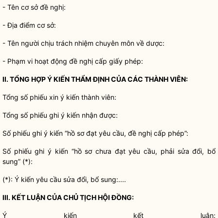
- Tên cơ sở đề nghị:
- Địa điểm cơ sở:
- Tên người chịu trách nhiệm chuyên môn về dược:
- Phạm vi hoạt động đề nghị cấp giấy phép:
II. TỔNG HỢP Ý KIẾN THẨ
M ĐỊNH CỦA CÁC THÀNH VIÊN:
Tổng số phiếu xin ý kiến thành viên:
Tổng số phiếu ghi ý kiến nhận được:
Số phiếu ghi ý kiến “hồ sơ đạt yêu cầu, đề nghị cấp phép”:
Số phiếu ghi ý kiến “hồ sơ chưa đạt yêu cầu, phải sửa đổi, bổ
sung” (*):
(*): Ý kiến yêu cầu sửa đổi, bổ sung:....
III
. KẾ
T LUẬN CỦA CHỦ TỊCH HỘI ĐỒ
NG:
Ý kiến kết luận: