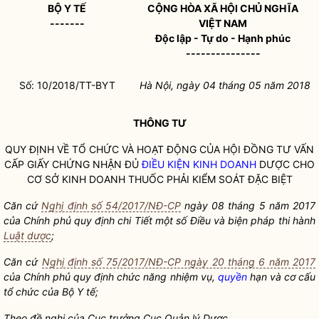
BỘ
Y TẾ
CỘNG HÒA XÃ HỘI CHỦ NGHĨA
-------
VIỆT NAM
Độc lập - Tự do - Hạnh phúc
---------------
Số: 10/2018/TT-BYT
Hà Nội, ngày 04
tháng 05
năm 2018
THÔNG TƯ
QUY ĐỊNH VỀ TỔ CHỨC VÀ HOẠT ĐỘNG CỦA HỘI ĐỒNG TƯ VẤN
CẤP GIẤY CHỨNG NHẬN ĐỦ
ĐIỀU KIỆN KINH DOANH
DƯỢC CHO
CƠ SỞ KINH DOANH THUỐC PHẢI KIỂM SOÁT ĐẶC BIỆT
Căn cứ
Nghị định số 54/2017/NĐ-CP
ngày 08 tháng 5 năm 2017
của Chính phủ quy định chi Tiết một số Điều và biện pháp thi hành
Luật dược
;
Căn cứ
Nghị định số 75/2017/NĐ-CP ngày 20 tháng 6 năm 2017
của Chính phủ quy định chức năng nhiệm vụ,
quyền
hạn và cơ cấ
u
tổ chức của Bộ Y tế;
Theo đề nghị của Cục trưởng Cục Quản lý Dược,