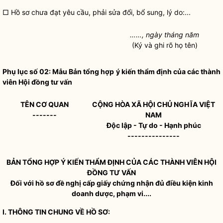
□ Hồ sơ chưa đạt yêu cầu, phải sửa đổi, bổ sung, lý do:...
……
, ngày
tháng
năm
(Ký và ghi rõ họ tên)
Phụ lục số 02: Mẫu Bản tổng hợp ý kiến thẩm định của các thành
viên Hội đồng tư vấn
TÊN CƠ
QUAN
CỘNG HÒA XÃ HỘI CHỦ NGHĨA VIỆT
-------
NAM
Độc lập - Tự do - Hạnh phúc
---------------
BẢN TỔ
NG HỢP Ý KIẾ
N THẨ
M ĐỊNH CỦA CÁC THÀNH VIÊN HỘI
ĐỒ
NG TƯ VẤ
N
Đối với hồ sơ đề nghị cấp giấy chứng nhận đủ
điều kiện kinh
doanh
dược, phạm vi....
I
. THÔNG TIN CHUNG VỀ HỒ SƠ: