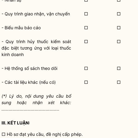
- Quy trình giao nhận, vận chuyển
□
□
- Biểu mẫu báo cáo
□
□
- Quy trình hủy thuốc kiểm soát
□
□
đặc biệt tương ứng với loại thuốc
kinh doanh
- Hệ thống sổ sách theo dõi
□
□
- Các tài liệu khác (nếu có)
□
□
(*) Lý do, nội dung yêu cầu bổ
sung hoặc nhận xét khác:
………………………………………..
III.
KẾ
T LUẬN:
□ Hồ sơ đạt yêu cầu, đề nghị cấp phép.