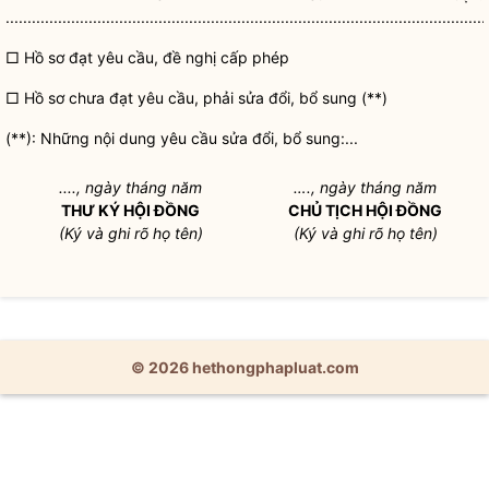
..............................................................................................................
□ Hồ sơ đạt yêu cầu, đề nghị cấp phép
□ Hồ sơ chưa đạt yêu cầu, phải sửa đổi, bổ sung (**)
(**): Những nội dung yêu cầu sửa đổi, bổ sung:...
...., ngày
tháng
năm
….
, ngày
tháng
năm
THƯ KÝ HỘI ĐỒ
NG
CHỦ TỊCH HỘI ĐỒ
NG
(Ký
và
ghi rõ họ tên)
(Ký
và ghi rõ họ tên)
© 2026 hethongphapluat.com