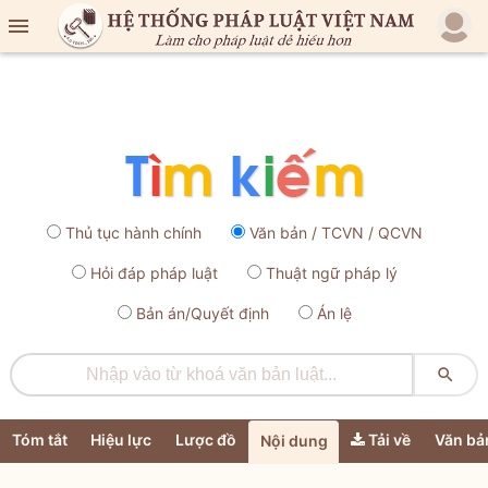

Thủ tục hành chính
Văn bản / TCVN / QCVN
Hỏi đáp pháp luật
Thuật ngữ pháp lý
Bản án/Quyết định
Án lệ

Tóm tắt
Hiệu lực
Lược đồ
Tải về
Văn bả
Nội dung