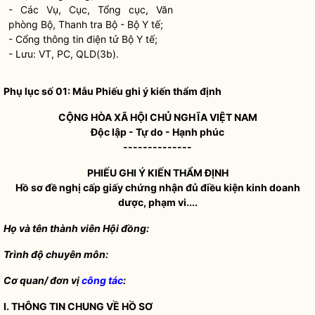
- Các Vụ, Cục, Tổng cục, Văn
phòng Bộ, Thanh tra Bộ - Bộ Y tế;
- Cổng thông tin điện tử Bộ Y tế;
- Lưu: VT, PC, QLD(3b).
Phụ lục số 01: Mẫu Phiếu ghi ý kiến thẩm định
CỘNG HÒA XÃ HỘI CHỦ NGHĨA VIỆT NAM
Độc lập - Tự do - Hạnh phúc
--------------
PHIẾU GHI Ý KIẾ
N THẨ
M ĐỊNH
Hồ sơ đề nghị cấp giấy chứng nhận đủ
điều kiện kinh doanh
dược, phạm vi....
Họ và tên thành viên Hội đồng:
Trình độ chuyên môn:
Cơ quan/ đơn vị
công tác
:
I. THÔNG TIN CHUNG VỀ
HỒ SƠ