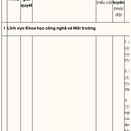
(nếu có)
tuyến
quyết
(mức
độ)
I
Lĩnh vực Khoa học công nghệ và Môi trường
1.
L
sả
hóa
21/
2.
L
và 
thu
29/
3
127
ng
của
địn
hàn