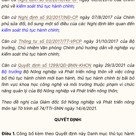
phủ về
kiểm soát thủ tục hành chính
;
Căn cứ
Nghị định số 92/2017/NĐ-CP
ngày 07/8/2017 của Chính
phủ sửa đổi, bổ sung một số điều của các Nghị định liên quan đến
kiểm soát thủ tục hành chính
;
Căn cứ
Thông tư số 02/2017/TT-VPCP
ngày 31/10/2017 của
Bộ
trưởng
, Chủ nhiệm Văn phòng Chính phủ hướng dẫn về nghiệp vụ
kiểm soát thủ tục hành chính
;
Căn cứ
Quyết định số 1299/QĐ-BNN-KHCN
ngày 29/3/2021 của
Bộ trưởng
Bộ Nông nghiệp và Phát triển nông thôn về việc công
bố
thủ tục hành chính
mới ban hành,
thủ tục hành chính
bị bãi bỏ
lĩnh vực khoa học công nghệ và môi trường thuộc phạm vi chức
năng quản lý của Bộ Nông nghiệp và Phát triển nông thôn;
Theo đề nghị của Giám đốc Sở Nông nghiệp và Phát triển nông
thôn tại Tờ trình số 74/TTr-SNN ngày 14/4/2021.
QUYẾT ĐỊNH:
Điều 1.
Công bố kèm theo Quyết định này Danh mục
thủ tục hành