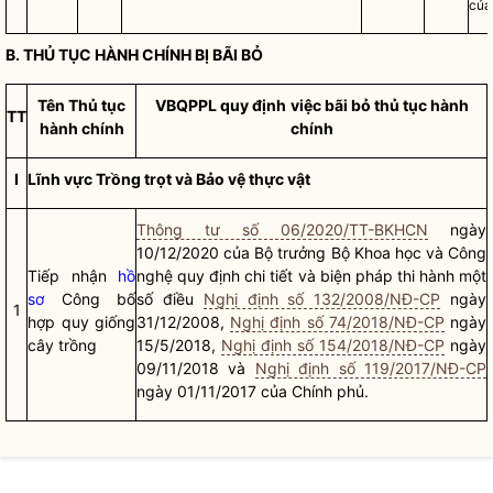
của
B.
THỦ TỤC HÀNH CHÍNH
BỊ BÃI BỎ
Tên
Thủ tục
VBQPPL quy định
việc bãi bỏ
thủ tục hành
TT
hành chính
chính
I
Lĩnh vực Trồng trọt và Bảo vệ thực vật
Thông tư số 06/2020/TT-BKHCN
ngày
10/12/2020 của
Bộ trưởng
Bộ Khoa học và Công
Tiếp nhận
hồ
nghệ quy định chi tiết và biện pháp thi hành một
sơ
Công bố
số điều
Nghị định số 132/2008/NĐ-CP
ngày
1
hợp quy giống
31/12/2008,
Nghị định số 74/2018/NĐ-CP
ngày
cây trồng
15/5/2018,
Nghị định số 154/2018/NĐ-CP
ngày
09/11/2018 và
Nghị định số 119/2017/NĐ-CP
ngày 01/11/2017 của Chính phủ.