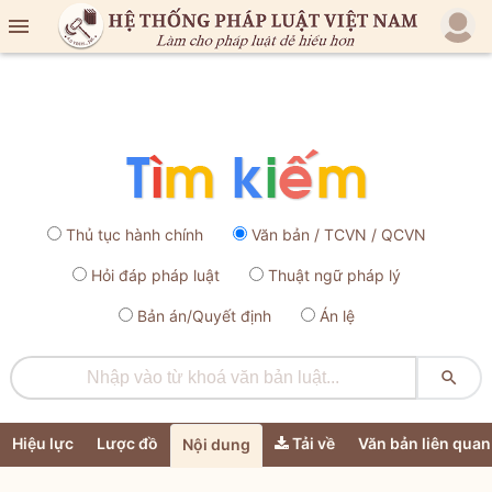

Thủ tục hành chính
Văn bản / TCVN / QCVN
Hỏi đáp pháp luật
Thuật ngữ pháp lý
Bản án/Quyết định
Án lệ

Hiệu lực
Lược đồ
Tải về
Văn bản liên quan
Nội dung