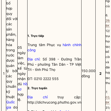
ngà
bố
của
hợp
quy
6
đối với
28/
các
BK
sản
12/
phẩm,
1. Trực tiếp
trư
hàng
học
hóa
Trung tâm Phục vụ
hành chính
quy
05
trong
công
bố
ngày
nước
côn
làm
Địa chỉ
: Số 398 - Đường Trần
được
và
việc,
Phú - phường Tân Dân - TP Việt
quản
đán
kể từ
Trì - tỉnh Phú Thọ
lý bởi
150.000
hợp
1
ngày
2
các
đồng
qu
nhận
ĐT: 0210 2222 555
quy
thuậ
đủ
hồ
chuẩn
2. Trực tuyến
sơ
kỹ
7
hợp
thuật
Địa chỉ
truy cập:
02/
lệ.
Quốc
http://dichvucong.phutho.gov.vn
BK
gia
do
31/