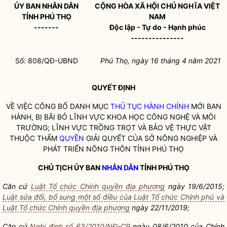
ỦY BAN
NHÂN DÂN
CỘNG HÒA XÃ HỘI CHỦ NGHĨA VIỆT
TỈNH PHÚ THỌ
NAM
-------
Độc lập - Tự do - Hạnh phúc
---------------
Số: 808/QĐ-UBND
Phú Thọ, ngày 16 tháng 4 năm 2021
QUYẾT ĐỊNH
VỀ VIỆC CÔNG BỐ DANH MỤC
THỦ TỤC HÀNH CHÍNH
MỚI BAN
HÀNH, BỊ BÃI BỎ LĨNH VỰC KHOA HỌC CÔNG NGHỆ VÀ MÔI
TRƯỜNG; LĨNH VỰC TRỒNG TRỌT VÀ BẢO VỆ THỰC VẬT
THUỘC THẨM
QUYỀN
GIẢI QUYẾT CỦA SỞ NÔNG NGHIỆP VÀ
PHÁT TRIỂN NÔNG THÔN TỈNH PHÚ THỌ
CHỦ TỊCH ỦY BAN
NHÂN DÂN
TỈNH PHÚ THỌ
Căn cứ
Luật Tổ chức Chính quyền địa phương
ngày 19/6/2015;
Luật sửa đổi, bổ sung một số điều của Luật Tổ chức Chính phủ và
Luật Tổ chức Chính quyền địa phương
ngày 22/11/2019;
Căn cứ
Nghị định số 63/2010/NĐ-CP
ngày 08/6/2010 của Chính