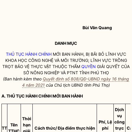
Bùi Văn Quang
DANH MỤC
THỦ TỤC HÀNH CHÍNH
MỚI BAN HÀNH, BỊ BÃI BỎ LĨNH VỰC
KHOA HỌC CÔNG NGHỆ VÀ MÔI TRƯỜNG; LĨNH VỰC TRỒNG
TRỌT BẢO VỆ THỰC VẬT THUỘC THẨM
QUYỀN
GIẢI QUYẾT CỦA
SỞ NÔNG NGHIỆP VÀ PTNT TỈNH PHÚ THỌ
(Ban hành kèm theo
Quyết định số 808/QĐ-UBND ngày 16 tháng
4 năm 2021
của Chủ tịch UBND tỉnh Phú Thọ)
A.
THỦ TỤC HÀNH CHÍNH
MỚI BAN HÀNH
Dịch
vụ
Thời
Phí, Lệ
công
Tên
hạn
TT
Cách thức/ Địa điểm thực hiện
phí
trực
Că
TTHC
giải