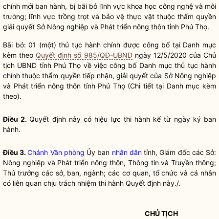
chính
mới ban hành, bị bãi bỏ lĩnh vực khoa học công nghệ và môi
trường; lĩnh vực trồng trọt và bảo vệ thực vật thuộc thẩm
quyền
giải quyết Sở Nông nghiệp và Phát triển nông thôn tỉnh Phú Thọ.
Bãi bỏ: 01 (một)
thủ tục hành chính
được công bố tại Danh mục
kèm theo
Quyết định số 985/QĐ-UBND
ngày 12/5/2020 của Chủ
tịch UBND tỉnh Phú Thọ về việc công bố Danh mục
thủ tục hành
chính
thuộc thẩm
quyền
tiếp nhận, giải quyết của Sở Nông nghiệp
và Phát triển nông thôn tỉnh Phú Thọ (Chi tiết tại Danh mục kèm
theo).
Điều 2.
Quyết định này có hiệu lực thi hành kể từ ngày ký ban
hành.
Điều 3.
Chánh Văn phòng
Ủy ban
nhân dân
tỉnh, Giám đốc các Sở:
Nông nghiệp và Phát triển nông thôn, Thông tin và Truyền thông;
Thủ trưởng các sở, ban, ngành; các cơ quan, tổ chức và cá nhân
có liên quan chịu trách nhiệm thi hành Quyết định này./.
CHỦ TỊCH