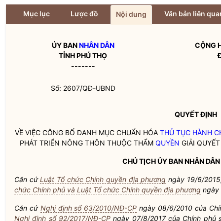
Mục lục
Lược đồ
Văn bản liên qua
Nội dung
ỦY BAN
NHÂN DÂN
CỘNG H
TỈNH PHÚ THỌ
-------
Số: 2607/QĐ-UBND
QUYẾT ĐỊNH
VỀ VIỆC CÔNG BỐ DANH MỤC CHUẨN HÓA
THỦ TỤC HÀNH C
PHÁT TRIỂN NÔNG THÔN THUỘC THẨM
QUYỀN
GIẢI QUYẾT
CHỦ TỊCH ỦY BAN
NHÂN DÂN
Căn cứ
Luật Tổ chức Chính quyền địa phương
ngày 19/6/2015
chức Chính phủ và Luật Tổ chức Chính quyền địa phương
ngày 
Căn cứ
Nghị định số 63/2010/NĐ-CP
ngày 08/6/2010 của Chí
Nghị định số 92/2017/NĐ-CP
ngày 07/8/2017 của Chính phủ sử