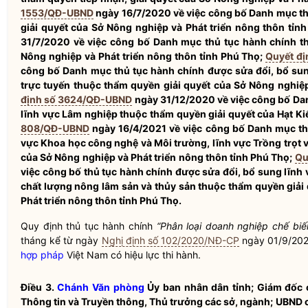
1553/QĐ-UBND
ngày 16/7/2020 về việc công bố Danh mục
t
giải quyết của Sở Nông nghiệp và Phát triển nông thôn tỉn
31/7/2020 về việc công bố Danh mục
thủ tục hành chính
t
Nông nghiệp và Phát triển nông thôn tỉnh Phú Thọ;
Quyết đ
công bố Danh mục
thủ tục hành chính
được sửa đổi, bổ sun
trực tuyến thuộc thẩm
quyền
giải quyết của Sở Nông nghiệp
định số 3624/QĐ-UBND
ngày 31/12/2020 về việc công bố D
lĩnh vực Lâm nghiệp thuộc thẩm
quyền
giải quyết của Hạt K
808/QĐ-UBND
ngày 16/4/2021 về việc công bố Danh mục
t
vực Khoa học công nghệ và Môi trường, lĩnh vực Trồng trọt 
của Sở Nông nghiệp và Phát triển nông thôn tỉnh Phú Thọ;
Qu
việc công bố
thủ tục hành chính
được sửa đổi, bổ sung lĩnh v
chất lượng nông lâm sản và thủy sản thuộc thẩm
quyền
giải
Phát triển nông thôn tỉnh Phú Thọ.
Quy định
thủ tục hành chính
“Phân loại doanh nghiệp chế bi
tháng kể từ ngày
Nghị định số 102/2020/NĐ-CP
ngày 01/9/202
hợp pháp
Việt Nam có hiệu lực thi hành.
Điều 3.
Chánh Văn phòng
Ủy ban
nhân dân
tỉnh; Giám đốc 
Thông tin và Truyền thông, Thủ trưởng các sở, ngành; UBND c