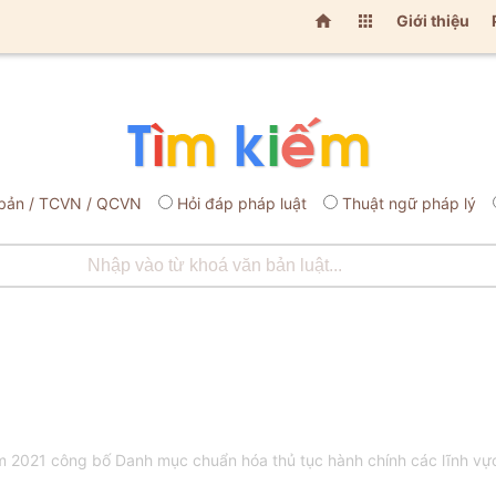


Giới thiệu
bản / TCVN / QCVN
Hỏi đáp pháp luật
Thuật ngữ pháp lý
021 công bố Danh mục chuẩn hóa thủ tục hành chính các lĩnh vực