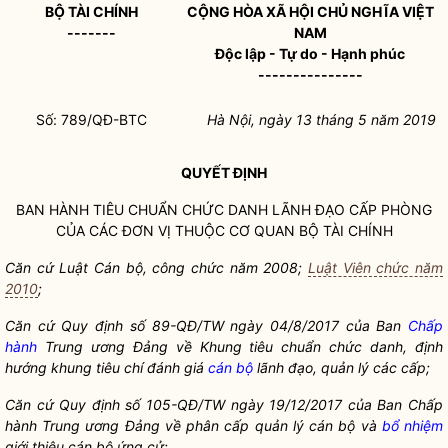
BỘ TÀI CHÍNH
CỘNG HÒA XÃ HỘI CHỦ NGHĨA VIỆT
-------
NAM
Độc lập - Tự do - Hạnh phúc
---------------
Số: 789/QĐ-BTC
Hà Nội, ngày 13 tháng 5 năm 2019
QUYẾT ĐỊNH
BAN HÀNH TIÊU CHUẨN CHỨC DANH LÃNH ĐẠO CẤP PHÒNG
CỦA CÁC ĐƠN VỊ THUỘC CƠ QUAN BỘ TÀI CHÍNH
Căn cứ L
uật
Cán bộ
, công chức năm 2008;
Luật Viên chức năm
2010
;
Că
n cứ
Quy định số 89-QĐ
/TW ngày 04/8/2017 của Ban
Chấp
hành
Trung ương Đảng về Khung tiêu chuẩn chức danh, định
hướng khung tiêu chí đánh giá
cán bộ
lãnh đạo, quản lý các cấp;
Căn cứ Quy định số 105-QĐ
/TW ngày 19/12/2017 của Ban
Chấp
hành
Trung ương Đảng về phân cấp quản lý
cán bộ
và
bổ nhiệm
giới thiệu
cán bộ
ứng cử;