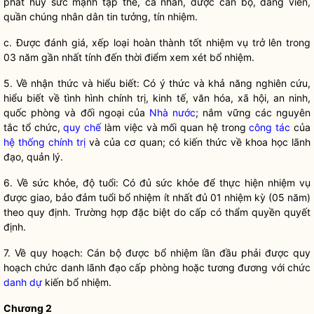
phát huy sức mạnh tập thể, cá nhân, được
cán bộ
, đảng viên,
quần chúng nhân dân tin tưởng, tín nhiệm.
c. Được đánh giá, xếp loại hoàn thành tốt nhiệm vụ trở lên trong
03 năm gần nhất tính đến thời điểm xem xét
bổ nhiệm
.
5. Về nhận thức và hiểu biết: Có ý thức và khả năng nghiên cứu,
hiểu biết về tình hình chính trị, kinh tế, văn hóa, xã hội, an ninh,
quốc phòng và đối ngoại của
Nhà nước
; nắm vững các nguyên
tắc tổ chức,
quy chế
làm việc và mối quan hệ trong
công tác
của
hệ thống chính trị
và của cơ quan; có kiến thức về khoa học lãnh
đạo, quản lý.
6. Về sức khỏe, độ tuổi: Có đủ sức khỏe để thực hiện nhiệm vụ
được giao, bảo đảm tuổi
bổ nhiệm
ít nhất đủ 01 nhiệm kỳ (05 năm)
theo quy định. Trường hợp đặc biệt do cấp có thẩm quyền quyết
định.
7. Về quy hoạch:
Cán bộ
được
bổ nhiệm
lần đầu phải được quy
hoạch chức danh lãnh đạo cấp phòng hoặc tương đương với chức
danh dự
kiến
bổ nhiệm
.
Chương 2