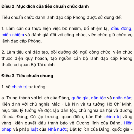
Điều 2. Mục đích của tiêu chuẩn chức danh
Tiêu chuẩn chức danh lãnh đạo cấp Phòng được sử dụng để:
1. Làm căn cứ thực hiện việc
bổ nhiệm
,
bổ nhiệm
lại,
điều động
,
miễn nhiệm
và đánh giá đối với công chức,
viên chức
giữ chức vụ
lãnh đạo cấp Phòng.
2. Làm tiêu chí đào tạo, bồi dưỡng đội ngũ công chức,
viên chức
thuộc diện quy hoạch, tạo nguồn
cán bộ
lãnh đạo cấp Phòng
thuộc cơ quan Bộ Tài chính.
Điều 3. Tiêu chuẩn chung
1. Về
chính trị
tư tưởng:
a. Trung thành với lợi ích của Đảng,
quốc gia
,
dân tộc
và
nhân dân
;
Kiên định với chủ nghĩa Mác - Lê Nin và tư tưởng Hồ Chí Minh,
mục tiêu lý tưởng về độc lập
dân tộc
, chủ nghĩa xã hội và đường
lối của Đảng; Có lập trường, quan điểm, bản lĩnh
chính trị
vững
vàng, kiên quyết đấu tranh bảo vệ Cương lĩnh của Đảng,
Hiến
pháp
và pháp
luật
của
Nhà nước
; Đặt lợi ích của Đảng,
quốc gia
-