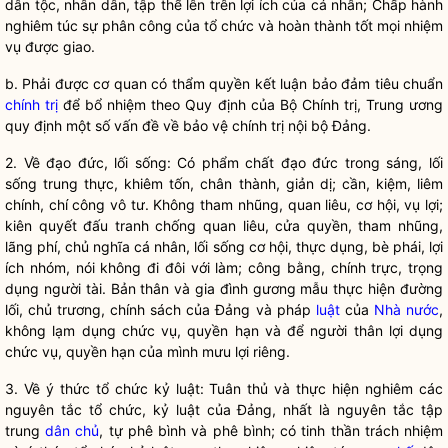
dân tộc
,
nhân dân
, tập thể lên trên lợi ích của cá nhân;
Chấp hành
nghiêm túc sự phân công của tổ chức và hoàn thành tốt mọi nhiệm
vụ được giao.
b. Phải được cơ quan có thẩm
quyền
kết luận bảo đảm tiêu chuẩn
chính trị
để
bổ nhiệm
theo Quy định của Bộ
Chính trị
, Trung ương
quy định một số vấn đề về bảo vệ
chính trị
nội bộ Đảng.
2. Về đạo đức, lối sống: Có phẩm chất đạo đức trong sáng, lối
sống trung thực, khiêm tốn, chân thành, giản dị; cần, kiệm, liêm
chính, chí công vô tư. Không tham nhũng, quan liêu, cơ hội, vụ lợi;
kiên quyết đấu tranh chống quan liêu, cửa quyền, tham nhũng,
lãng phí, chủ nghĩa cá nhân, lối sống cơ hội, thực dụng, bè phái, lợi
ích nhóm, nói không đi đôi với làm; công bằng, chính trực, trọng
dụng người tài. Bản thân và gia đình gương mẫu thực hiện đường
lối, chủ trương, chính sách của Đảng và pháp
luật
của
Nhà nước
,
không lạm dụng chức vụ, quyền hạn và để người thân lợi dụng
chức vụ, quyền hạn của mình mưu lợi riêng.
3. Về ý thức tổ chức kỷ luật: Tuân thủ và thực hiện nghiêm các
nguyên tắc tổ chức, kỷ luật của Đảng, nhất là nguyên tắc tập
trung
dân chủ
, tự phê bình và phê bình; có tinh thần trách nhiệm