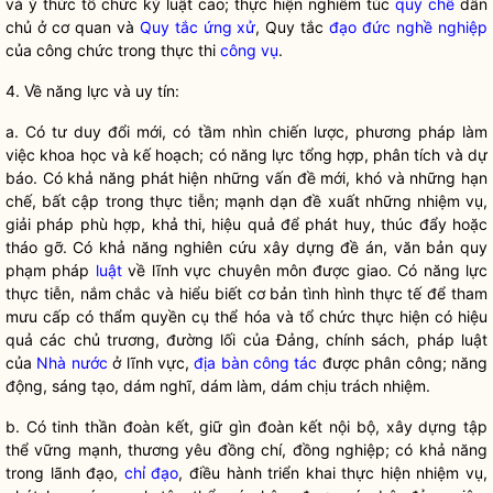
và ý thức tổ chức kỷ luật cao; thực hiện nghiêm túc
quy chế
dân
chủ
ở cơ quan và
Quy tắc ứng xử
, Quy tắc
đạo đức nghề nghiệp
của công chức trong thực thi
công vụ
.
4. Về năng lực và uy tín:
a. Có tư duy đổi mới, có tầm nhìn chiến lược, phương pháp làm
việc khoa học và kế hoạch; có năng lực tổng hợp, phân tích và dự
báo. Có khả năng phát hiện những vấn đề mới, khó và những hạn
chế, bất cập trong thực tiễn; mạnh dạn đề xuất những nhiệm vụ,
giải pháp phù hợp, khả thi, hiệu quả để phát huy, thúc đẩy hoặc
tháo gỡ. Có khả năng nghiên cứu xây dựng đề án, văn bản quy
phạm pháp
luật
về lĩnh vực chuyên môn được giao. Có năng lực
thực tiễn, nắm chắc và hiểu biết cơ bản tình hình thực tế để tham
mưu cấp có thẩm
quyền
cụ thể hóa và tổ chức thực hiện có hiệu
quả các chủ trương, đường lối của Đảng, chính sách, pháp
luật
của
Nhà nước
ở lĩnh vực,
địa bàn
công tác
được phân công; năng
động, sáng tạo, dám nghĩ, dám làm, dám chịu trách nhiệm.
b. Có tinh thần đoàn kết, giữ gìn đoàn kết nội bộ, xây dựng tập
thể vững mạnh, thương yêu đồng chí, đồng nghiệp; có khả năng
trong lãnh đạo,
chỉ đạo
, điều hành triển khai thực hiện nhiệm vụ,