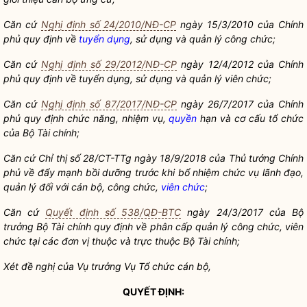
Căn cứ
Nghị định số 24/2010/NĐ-CP
ngày 15/3/2010 của Chính
phủ quy định về
tuyển dụng
, sử dụng và quản lý công chức;
Căn cứ
Nghị định số 29/2012/NĐ-CP
ngày 12/4/2012 của Chính
phủ quy định về
tuyển dụng
, sử dụng và quản lý
viên chức
;
Căn cứ
Nghị định số 87/2017/NĐ-CP
ngày 26/7/2017 của Chính
phủ quy định chức năng, nhiệm vụ,
quyền
hạn và cơ cấu tổ chức
của Bộ Tài chính;
Căn cứ Chỉ thị số 28/CT-TTg ngày 18/9/2018 của Thủ tướng Chính
phủ về đẩy mạnh bồi dưỡng trước khi
bổ nhiệm
chức vụ lãnh đạo,
quản lý đối với
cán bộ
, công chức,
viên chức
;
Căn cứ
Quyết định số 538/QĐ-BTC
ngày 24/3/2017 của
Bộ
trưởng
Bộ Tài chính quy định về phân cấp quản lý công chức,
viên
chức
tại các đơn vị thuộc và trực thuộc Bộ Tài chính;
Xét đề nghị của Vụ trưởng Vụ Tổ chức
cán bộ
,
QUYẾT ĐỊNH: