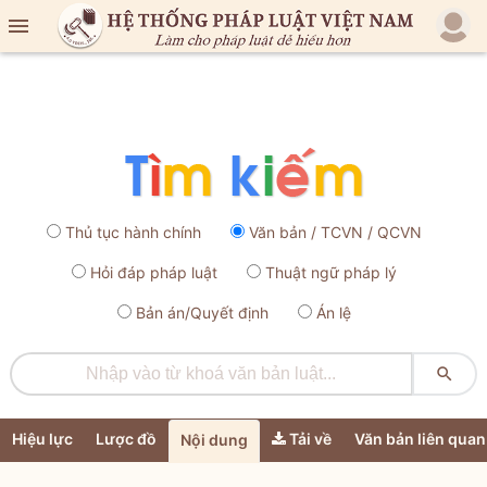

Thủ tục hành chính
Văn bản / TCVN / QCVN
Hỏi đáp pháp luật
Thuật ngữ pháp lý
Bản án/Quyết định
Án lệ

Hiệu lực
Lược đồ
Tải về
Văn bản liên quan
Nội dung