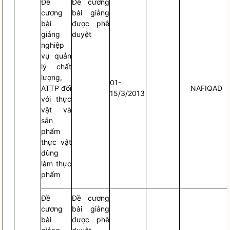
Đề
Đề cương
cương
bài giảng
bài
được phê
giảng
duyệt
nghiệp
vụ quản
lý chất
lượng,
01-
ATTP đối
NAFIQAD
15/3/2013
với thực
vật và
sản
phẩm
thực vật
dùng
làm thực
phẩm
Đề
Đề cương
cương
bài giảng
bài
được phê