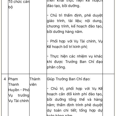
triển khai thực hiện kế hoạch
Tổ chức cán
đào tạo, bồi dưỡng.
bộ
- Chủ trì thẩm định, phê duyệt
giáo trình, tài liệu; nội dung,
chương trình, kế hoạch đào tạo,
bồi dưỡng hàng năm.
- Phối hợp với Vụ Tài chính, Vụ
Kế hoạch bố trí kinh phí;
- Thực hiện các nhiệm vụ khác
khi được Trưởng Ban
Chỉ đạo
phân công.
4
Phạm
Thành
Giúp Trưởng Ban
Chỉ đạo
:
Thanh
viên
- Chủ trì, phối hợp với Vụ Kế
Huyền - Phó
hoạch cân đối kinh phí đào tạo,
Vụ trưởng
bồi dưỡng tổng thể và hàng
Vụ Tài chính
năm; thẩm định trình phê duyệt
dự toán chi tiết; tổng hợp dự
toán hàng năm.