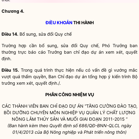
Chương 4.
ĐIỀU KHOẢN
THI HÀNH
Điều 14.
Bổ sung, sửa đổi
Quy chế
Trường hợp cần bổ sung, sửa đổi
Quy chế
, Phó Trưởng ban
thường trực báo cáo Trưởng ban
chỉ đạo
dự án xem xét, quyết
định.
Điều 15.
Trong quá trình thực hiện nếu có vấn đề gì vướng mắc
vượt quá thẩm
quyền
, Ban
Chỉ đạo
dự án tổng hợp ý kiến trình
Bộ
trưởng
xem xét, quyết định./.
PHÂN CÔNG NHIỆM VỤ
CÁC THÀNH VIÊN BAN
CHỈ ĐẠO
DỰ ÁN “TĂNG CƯỜNG ĐÀO TẠO,
BỒI DƯỠNG CHUYÊN MÔN NGHIỆP VỤ QUẢN LÝ CHẤT LƯỢNG
NÔNG LÂM THỦY SẢN VÀ MUỐI GIAI ĐOẠN 2011-2015 ”
(
Ban hành kèm theo Quyết định số
686/QĐ-BNN-QLCL ngày
01
/4/2013 của Bộ Nông nghiệp và Phát triển nông thôn)