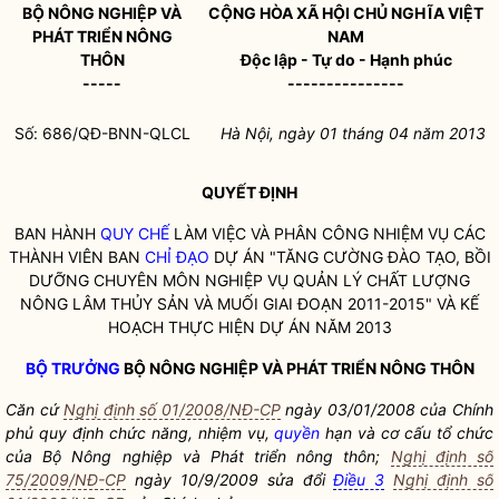
BỘ NÔNG NGHIỆP VÀ
CỘNG HÒA XÃ HỘI CHỦ NGHĨA VIỆT
PHÁT TRIỂN NÔNG
NAM
THÔN
Độc lập - Tự do - Hạnh phúc
-----
---------------
Số: 686/QĐ-BNN-QLCL
Hà Nội, ngày 01 tháng 04 năm 2013
QUYẾT ĐỊNH
BAN HÀNH
QUY CHẾ
LÀM VIỆC VÀ PHÂN CÔNG NHIỆM VỤ CÁC
THÀNH VIÊN BAN
CHỈ ĐẠO
DỰ ÁN "TĂNG CƯỜNG ĐÀO TẠO, BỒI
DƯỠNG CHUYÊN MÔN NGHIỆP VỤ QUẢN LÝ CHẤT LƯỢNG
NÔNG LÂM THỦY SẢN VÀ MUỐI GIAI ĐOẠN 2011-2015" VÀ KẾ
HOẠCH THỰC HIỆN DỰ ÁN NĂM 2013
BỘ TRƯỞNG
BỘ NÔNG NGHIỆP VÀ PHÁT TRIỂN NÔNG THÔN
Căn cứ
Nghị định số 01/2008/NĐ-CP
ngày 03/01/2008 của Chính
phủ quy định chức năng, nhiệm vụ,
quyền
hạn và cơ cấu tổ chức
của Bộ Nông nghiệp và Phát triển nông thôn;
Nghị định số
75/2009/NĐ-CP
ngày 10/9/2009 sửa đổi
Điều 3
Nghị định số