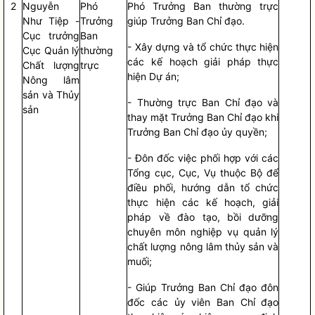
2
Nguyễn
Phó
Phó Trưởng Ban thường trực
Như Tiệp -
Trưởng
giúp Trưởng Ban
Chỉ đạo
.
Cục trưởng
Ban
- Xây dựng và tổ chức thực hiện
Cục Quản lý
thường
các kế hoạch giải pháp thực
Chất lượng
trực
hiện Dự án;
Nông lâm
sản và Thủy
- Thường trực Ban
Chỉ đạo
và
sản
thay mặt Trưởng Ban
Chỉ đạo
khi
Trưởng Ban
Chỉ đạo
ủy
quyền
;
- Đôn đốc việc phối hợp với các
Tổng cục, Cục, Vụ thuộc Bộ để
điều phối, hướng dẫn tổ chức
thực hiện các kế hoạch, giải
pháp về đào tạo, bồi dưỡng
chuyên môn nghiệp vụ quản lý
chất lượng nông lâm thủy sản và
muối;
- Giúp Trưởng Ban
Chỉ đạo
đôn
đốc các ủy viên Ban
Chỉ đạo