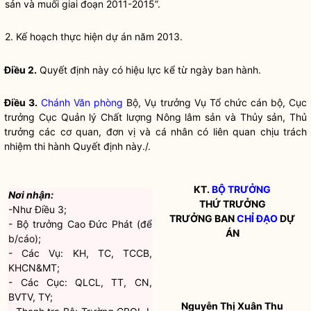
sản và muối giai đoạn 2011-2015”.
2. Kế hoạch thực hiện dự án năm 2013.
Điều 2.
Quyết định này có hiệu lực kể từ ngày ban hành.
Điều 3.
Chánh Văn phòng
Bộ, Vụ trưởng Vụ Tổ chức cán bộ, Cục
trưởng Cục Quản lý Chất lượng Nông lâm sản và Thủy sản, Thủ
trưởng các cơ quan, đơn vị và cá nhân có liên quan chịu trách
nhiệm thi hành Quyết định này./.
KT.
BỘ TRƯỞNG
Nơi nhận:
THỨ TRƯỞNG
-Như Điều 3;
TRƯỞNG BAN
CHỈ ĐẠO
DỰ
- Bộ trưởng Cao Đức Phát (để
ÁN
b/cáo);
- Các Vụ: KH, TC, TCCB,
KHCN&MT;
- Các Cục: QLCL, TT, CN,
BVTV, TY;
Nguyễn Thị Xuân Thu