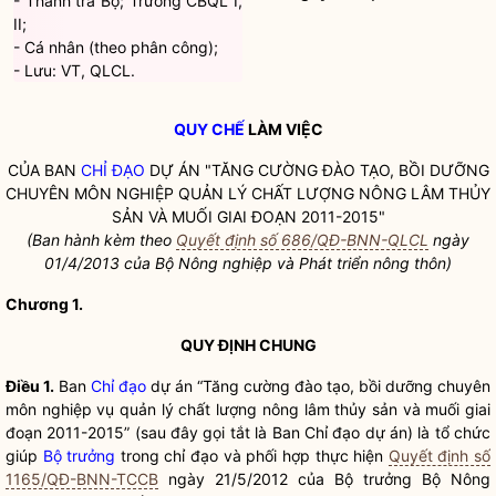
- Thanh tra Bộ; Trường CBQL I,
II;
- Cá nhân (theo phân công);
- Lưu: VT, QLCL.
QUY CHẾ
LÀM VIỆC
CỦA BAN
CHỈ ĐẠO
DỰ ÁN "TĂNG CƯỜNG ĐÀO TẠO, BỒI DƯỠNG
CHUYÊN MÔN NGHIỆP QUẢN LÝ CHẤT LƯỢNG NÔNG LÂM THỦY
SẢN VÀ MUỐI GIAI ĐOẠN 2011-2015"
(Ban hành kèm theo
Quyết định số 686/QĐ-BNN-QLCL
ngày
01/4/2013 của Bộ Nông nghiệp và Phát triển nông thôn)
Chương 1.
QUY ĐỊNH CHUNG
Điều 1.
Ban
Chỉ đạo
dự án “Tăng cường đào tạo, bồi dưỡng chuyên
môn nghiệp vụ quản lý chất lượng nông lâm thủy sản và muối giai
đoạn 2011-2015” (sau đây gọi tắt là Ban
Chỉ đạo
dự án) là tổ chức
giúp
Bộ trưởng
trong
chỉ đạo
và phối hợp thực hiện
Quyết định số
1165/QĐ-BNN-TCCB
ngày 21/5/2012 của
Bộ trưởng
Bộ Nông