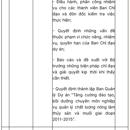
- Điều hành, phân công nhiệm
vụ cho các thành viên Ban
Chỉ
đạo
và đôn đốc kiểm tra việc
thực hiện;
- Quyết định những vấn đề
thuộc phạm vi chức năng, nhiệm
vụ,
quyền
hạn của Ban
Chỉ đạo
dự án;
- Báo cáo và đề xuất với
Bộ
trưởng
những biện pháp
chỉ đạo
và giải quyết kịp thời khi thấy
cần thiết.
- Quyết định thành lập Ban Quản
lý Dự án "Tăng cường đào tạo,
bồi dưỡng chuyên môn nghiệp
vụ quản lý chất lượng nông lâm
thủy sản và muối giai đoạn
2011-2015”.