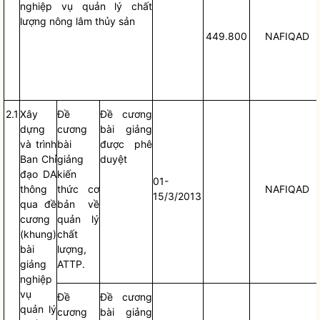
nghiệp vụ quản lý chất
lượng nông lâm thủy sản
449.800
NAFIQAD
2.1
Xây
Đề
Đề cương
dựng
cương
bài giảng
và trình
bài
được phê
Ban
Chỉ
giảng
duyệt
đạo
DA
kiến
01-
thông
thức cơ
NAFIQAD
15/3/2013
qua đề
bản về
cương
quản lý
(khung)
chất
bài
lượng,
giảng
ATTP.
nghiệp
vụ
Đề
Đề cương
quản lý
cương
bài giảng