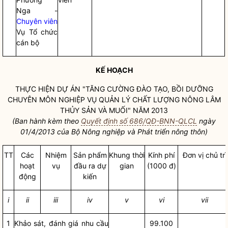
Nga -
Chuyên viên
Vụ Tổ chức
cán bộ
KẾ HOẠCH
THỰC HIỆN DỰ ÁN "TĂNG CƯỜNG ĐÀO TẠO, BỒI DƯỠNG
CHUYÊN MÔN NGHIỆP VỤ QUẢN LÝ CHẤT LƯỢNG NÔNG LÂM
THỦY SẢN VÀ MUỐI" NĂM 2013
(Ban hành kèm theo
Quyết định số 686/QĐ-BNN-QLCL
ngày
01/4/2013 của Bộ Nông nghiệp và Phát triển nông thôn)
TT
Các
Nhiệm
Sản phẩm
Khung thời
Kính phí
Đơn vị chủ trì
hoạt
vụ
đầu ra dự
gian
(1000 đ)
động
kiến
i
ii
iii
iv
v
vi
vii
1
Khảo sát, đánh giá nhu cầu
99.100