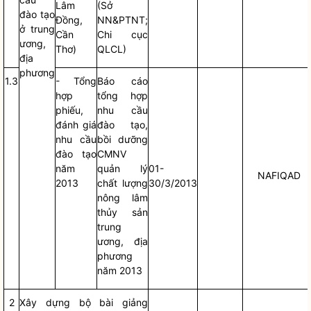
Lâm
(Sở
đào tạo
Đồng,
NN&PTNT;
ở trung
Cần
Chi cục
ương,
Thơ)
QLCL)
địa
phương
1.3
- Tổng
Báo cáo
hợp
tổng hợp
phiếu,
nhu cầu
đánh giá
đào tạo,
nhu cầu
bồi dưỡng
đào tạo
CMNV
năm
quản lý
01-
NAFIQAD
2013
chất lượng
30/3/2013
nông lâm
thủy sản
trung
ương, địa
phương
năm 2013
2
Xây dựng bộ bài giảng