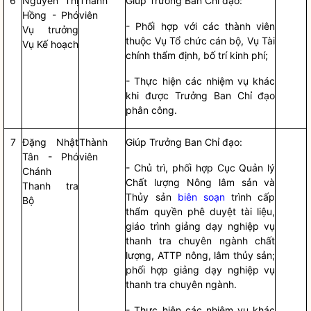
6
Nguyễn Thị
Thành
Giúp Trưởng Ban
Chỉ đạo
:
Hồng - Phó
viên
- Phối hợp với các thành viên
Vụ trưởng
thuộc Vụ Tổ chức cán bộ, Vụ Tài
Vụ Kế hoạch
chính thẩm định, bố trí kinh phí;
- Thực hiện các nhiệm vụ khác
khi được Trưởng Ban
Chỉ đạo
phân công.
7
Đặng Nhật
Thành
Giúp Trưởng Ban
Chỉ đạo
:
Tân - Phó
viên
- Chủ trì, phối hợp Cục Quản lý
Chánh
Chất lượng Nông lâm sản và
Thanh tra
Thủy sản
biên soạn
trình cấp
Bộ
thẩm
quyền
phê duyệt tài liệu,
giáo trình giảng dạy nghiệp vụ
thanh tra chuyên ngành chất
lượng, ATTP nông, lâm thủy sản;
phối hợp giảng dạy nghiệp vụ
thanh tra chuyên ngành.
- Thực hiện các nhiệm vụ khác