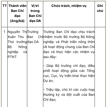
TT
Thành viên
Vị trí
Chức trách, nhiệm vụ
Ghi
Ban
Chỉ
trong
chú
đạo
Ban Chỉ
(ông/bà)
đạ
o DA
1
Nguyễn Thị
Trưởng
Trưởng Ban
Chỉ đạo
chịu trách
Xuân Thu -
Ban
Chỉ
nhiệm trước
Bộ trưởng
Bộ Nông
Thứ trưởng
đạo
DA
nghiệp và Phát triển nông thôn
Bộ Nông
về hoạt động chung của Ban
Chỉ
nghiệp và
đạo
và thực hiện các nhiệm vụ
PTNT
sau đây:
- Giúp
Bộ trưởng
chỉ đạo
, điều
phối hoạt động giữa các Tổng
cục, Cục, Vụ triển khai thực hiện
Dự án;
- Triệu tập, chủ trì các cuộc họp
thường kỳ và đột xuất của Ban
Chỉ đạo
;