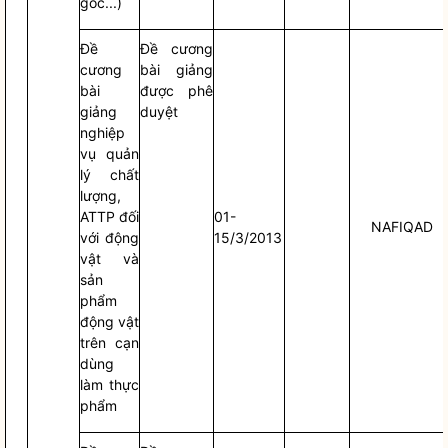
gồc...)
Đề
Đề cương
cương
bài giảng
bài
được phê
giảng
duyệt
nghiệp
vụ quản
lý chất
lượng,
ATTP đối
01-
NAFIQAD
với động
15/3/2013
vật và
sản
phẩm
động vật
trên cạn
dùng
làm thực
phẩm