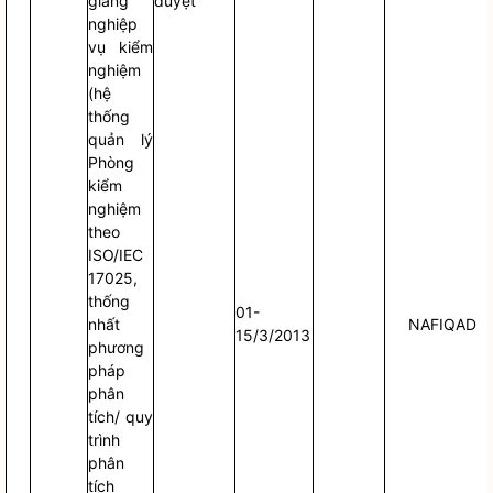
giảng
duyệt
nghiệp
vụ kiểm
nghiệm
(hệ
thống
quản lý
Phòng
kiểm
nghiệm
theo
ISO/IEC
17025,
thống
01-
nhất
NAFIQAD
15/3/2013
phương
pháp
phân
tích/ quy
trình
phân
tích