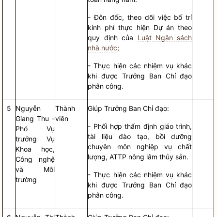
- Đôn đốc, theo dõi việc bố trí
kinh phí thực hiện Dự án theo
quy định của
Luật Ngân sách
nhà nước
;
- Thực hiện các nhiệm vụ khác
khi được Trưởng Ban
Chỉ đạo
phân công.
5
Nguyễn
Thành
Giúp Trưởng Ban
Chỉ đạo
:
Giang Thu -
viên
- Phối hợp thẩm định giáo trình,
Phó Vụ
tài liệu đào tạo, bồi dưỡng
trưởng Vụ
chuyên môn nghiệp vụ chất
Khoa học,
lượng, ATTP nông lâm thủy sản.
Công nghệ
và Môi
- Thực hiện các nhiệm vụ khác
trường
khi được Trưởng Ban
Chỉ đạo
phân công.