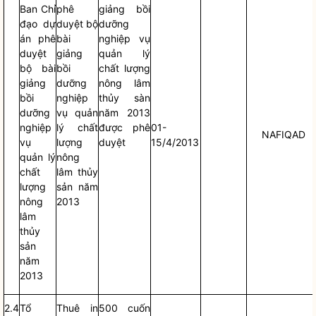
Ban
Chỉ
phê
giảng bồi
đạo
dự
duyệt bộ
dưỡng
án phê
bài
nghiệp vụ
duyệt
giảng
quản lý
bộ bài
bồi
chất lượng
giảng
dưỡng
nông lâm
bồi
nghiệp
thủy sàn
dưỡng
vụ quản
năm 2013
nghiệp
lý chất
được phê
01-
NAFIQAD
vụ
lượng
duyệt
15/4/2013
quản lý
nông
chất
lâm thủy
lượng
sản năm
nông
2013
lâm
thủy
sản
năm
2013
2.4
Tổ
Thuê in
500 cuốn