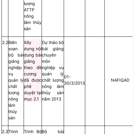
lượng
ATTP
nông
lâm thủy
sản
2.2
Biên
Xây
Dự thảo bộ
soạn
dựng nội
bài giảng
bộ bài
dung bài
chuyên
giảng
giảng
môn
nghiệp
theo đề
nghiệp vụ
vụ
cương
quản lý
01-
quản lý
đã được
chất lượng
NAFIQAD
30/3/2013
chất
phê
nông lâm
lượng
duyệt tại
thủy sản
nông
mục 2.1
năm 2013
lâm
thủy
sản
2.3
Trình
Trình Bộ
Bộ bài