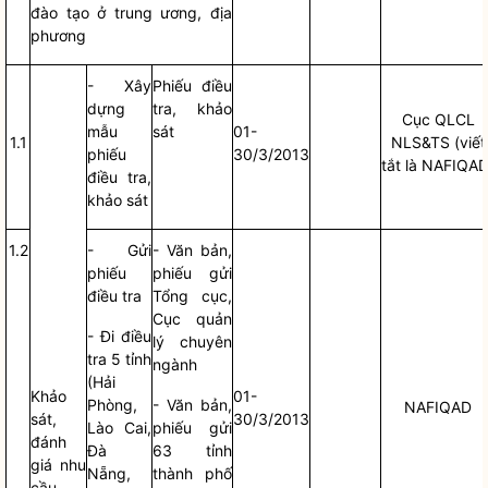
đào tạo ở trung ương, địa
phương
- Xây
Phiếu điều
dựng
tra, khảo
Cục QLCL
mẫu
sát
01-
1.1
NLS&TS (viết
phiếu
30/3/2013
tắt là NAFIQAD
điều tra,
khảo sát
1.2
- Gửi
- Văn bản,
phiếu
phiếu gửi
điều tra
Tổng cục,
Cục quản
- Đi điều
lý chuyên
tra 5 tỉnh
ngành
(Hải
Khảo
01-
Phòng,
- Văn bản,
NAFIQAD
sát,
30/3/2013
Lào Cai,
phiếu gửi
đánh
Đà
63 tỉnh
giá nhu
Nẵng,
thành phố
cầu