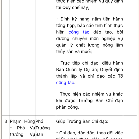
thực hiện các nhiệm vụ quy định
tại
Quy chế
này;
- Định kỳ hàng năm tiến hành
tổng hợp, báo cáo tình hình thực
hiện
công tác
đào tạo, bồi
dưỡng chuyên môn nghiệp vụ
quản lý chất lượng nông lâm
thủy sản và muối;
- Trực tiếp
chỉ đạo
, điều hành
Ban Quản lý Dự án; Quyết định
thành lập và
chỉ đạo
các Tổ
công tác
.
- Thực hiện các nhiệm vụ khác
khi được Trưởng Ban
Chỉ đạo
phân công.
3
Phạm Hùng
Phó
Giúp Trưởng Ban
Chỉ đạo
:
- Phó Vụ
Trưởng
-
Chỉ đạo
, đôn đốc, theo dõi việc
trưởng Vụ
Ban