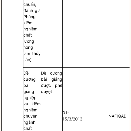
chuẩn,
đánh giá
Phòng
kiểm
nghiệm
chất
lượng
nông
lâm thủy
sản)
Đề
Đề cương
cương
bài giảng
bài
được phê
giảng
duyệt
nghiệp
vụ kiểm
nghiệm
01-
chuyên
NAFIQAD
15/3/2013
ngành
chất