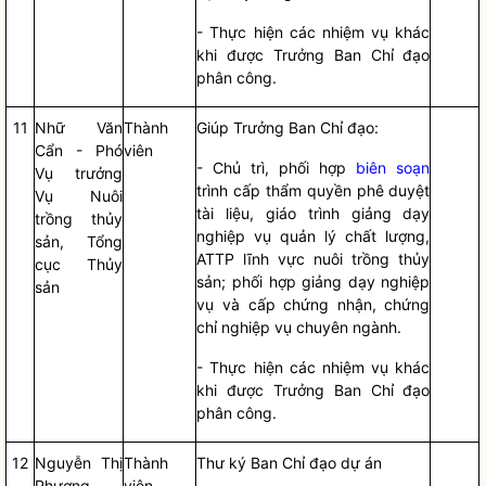
- Thực hiện các nhiệm vụ khác
khi được Trưởng Ban
Chỉ đạo
phân công.
11
Nhữ Văn
Thành
Giúp Trưởng Ban
Chỉ đạo
:
Cẩn - Phó
viên
- Chủ trì, phối hợp
biên soạn
Vụ trưởng
trình cấp thẩm
quyền
phê duyệt
Vụ Nuôi
tài liệu, giáo trình giảng dạy
trồng thủy
nghiệp vụ quản lý chất lượng,
sản, Tổng
ATTP lĩnh vực nuôi trồng thủy
cục Thủy
sản; phối hợp giảng dạy nghiệp
sản
vụ và cấp chứng nhận, chứng
chỉ nghiệp vụ chuyên ngành.
- Thực hiện các nhiệm vụ khác
khi được Trưởng Ban
Chỉ đạo
phân công.
12
Nguyễn Thị
Thành
Thư ký Ban
Chỉ đạo
dự án
Phương
viên