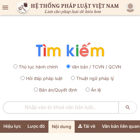

Thủ tục hành chính
Văn bản / TCVN / QCVN
Hỏi đáp pháp luật
Thuật ngữ pháp lý
Bản án/Quyết định
Án lệ

Hiệu lực
Lược đồ
Tải về
Văn bản liên quan
Nội dung