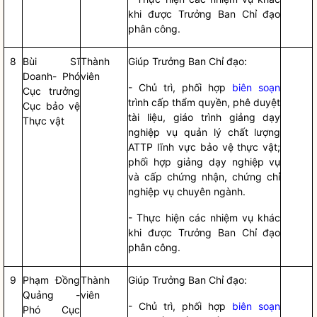
khi được Trưởng Ban
Chỉ đạo
phân công.
8
Bùi Sĩ
Thành
Giúp Trưởng Ban
Chỉ đạo
:
Doanh- Phó
viên
- Chủ trì, phối hợp
biên soạn
Cục trưởng
trình cấp thẩm
quyền
, phê duyệt
Cục bảo vệ
tài liệu, giáo trình giảng dạy
Thực vật
nghiệp vụ quản lý chất lượng
ATTP lĩnh vực bảo vệ thực vật;
phối hợp giảng dạy nghiệp vụ
và cấp chứng nhận, chứng chỉ
nghiệp vụ chuyên ngành.
- Thực hiện các nhiệm vụ khác
khi được Trưởng Ban
Chỉ đạo
phân công.
9
Phạm Đồng
Thành
Giúp Trưởng Ban
Chỉ đạo
:
Quảng -
viên
- Chủ trì, phối hợp
biên soạn
Phó Cục