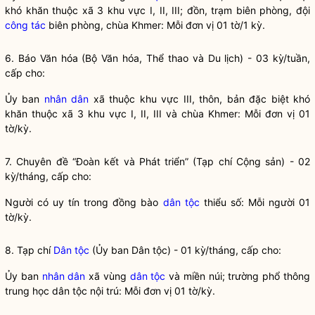
khó khăn thuộc xã 3 khu vực I, II, III; đồn, trạm biên phòng, đội
công tác
biên phòng, chùa Khmer: Mỗi đơn vị 01 tờ/1 kỳ.
6. Báo Văn hóa (Bộ Văn hóa, Thể thao và Du lịch) - 03 kỳ/tuần,
cấp cho:
Ủy ban
nhân dân
xã thuộc khu vực III, thôn, bản đặc biệt khó
khăn thuộc xã 3 khu vực I, II, III và chùa Khmer: Mỗi đơn vị 01
tờ/kỳ.
7. Chuyên đề “Đoàn kết và Phát triển” (Tạp chí Cộng sản) - 02
kỳ/tháng, cấp cho:
Người có uy tín trong đồng bào
dân tộc
thiểu số: Mỗi người 01
tờ/kỳ.
8. Tạp chí
Dân tộc
(Ủy ban
Dân tộc
) - 01 kỳ/tháng, cấp cho:
Ủy ban
nhân dân
xã vùng
dân tộc
và miền núi; trường phổ thông
trung học
dân tộc
nội trú: Mỗi đơn vị 01 tờ/kỳ.