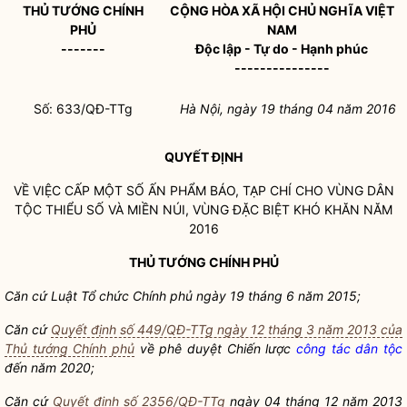
THỦ TƯỚNG CHÍNH
CỘNG HÒA XÃ HỘI CHỦ NGHĨA VIỆT
PHỦ
NAM
-------
Độc lập - Tự do - Hạnh phúc
---------------
Số: 633/QĐ-TTg
Hà Nội
, ngày 19
tháng 04
năm 2016
QUYẾT ĐỊNH
VỀ VIỆC CẤP MỘT SỐ ẤN PHẨM BÁO, TẠP CHÍ CHO VÙNG DÂN
TỘC THIỂU SỐ VÀ MIỀN NÚI, VÙNG ĐẶC BIỆT KHÓ KHĂN NĂM
2016
THỦ TƯỚNG CHÍNH PHỦ
Căn cứ Luật Tổ chức C
hính phủ ngày 19 tháng 6 năm 2015;
Căn cứ
Quyết định số 449/QĐ-TTg ngày 12 tháng 3 năm 2013 của
Thủ tướng Chính phủ
về phê duyệt Chiến lược
công tác
dân tộc
đến năm 2020;
Căn cứ
Quyết định số 2356/QĐ-TTg
ngày 04 tháng 12 năm 2013