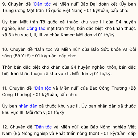
9. Chuyên đề “
Dân tộc
và Miền núi” Báo Đại đoàn kết (Ủy ban
Trung ương Mặt trận Tổ quốc Việt Nam) - 01 kỳ/tuần, cấp cho:
Ủy ban Mặt trận Tổ quốc xã thuộc khu vực III của 94 huyện
nghèo, Ban
Công tác
mặt trận thôn, bản đặc biệt khó khăn thuộc
xã 3 khu vực I, II, III và chùa Khmer: Mỗi đơn vị 01 tờ/kỳ.
10. Chuyên đề “
Dân tộc
và Miền núi” của Báo Sức khỏe và Đời
sống (Bộ Y tế) - 01 kỳ/tuần, cấp cho:
Thôn bản đặc biệt khó khăn của 94 huyện nghèo, thôn, bản đặc
biệt khó khăn thuộc xã khu vực II: Mỗi đơn vị 01 tờ/kỳ.
11. Chuyên đề “
Dân tộc
và Miền núi” của Báo Công Thương (Bộ
Công Thương) - 01 kỳ/tuần, cấp cho:
Ủy ban
nhân dân
xã thuộc khu vực II, Ủy ban
nhân dân
xã thuộc
khu vực III: Mỗi đơn vị 01 tờ/kỳ.
12. Chuyên đề “
Dân tộc
và Miền núi” của Báo Nông nghiệp Việt
Nam (Bộ Nông nghiệp và Phát triển nông thôn) - 01 kỳ/tuần, cấp