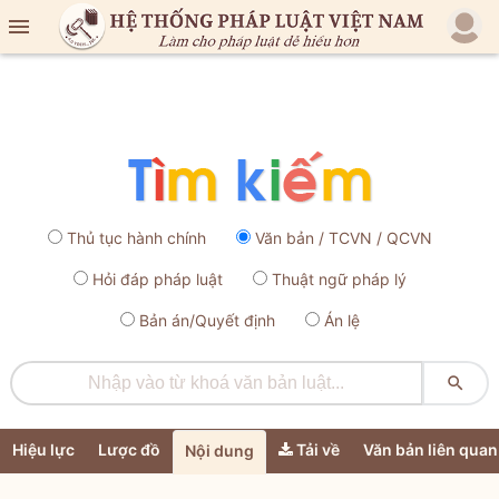

Thủ tục hành chính
Văn bản / TCVN / QCVN
Hỏi đáp pháp luật
Thuật ngữ pháp lý
Bản án/Quyết định
Án lệ

Hiệu lực
Lược đồ
Tải về
Văn bản liên quan
Nội dung