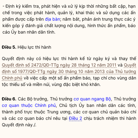
- Định kỳ kiểm tra, phát hiện và xử lý kịp thời những bất cập, hạn
chế trong việc phát hành, quản lý, khai thác và sử dụng các ấn
phẩm được cấp trên
địa bàn
; nắm bắt, phản ánh trung thực các ý
kiến góp ý đánh giá chất lượng nội dung, hình thức ấn phẩm, báo
cáo Ủy ban
nhân dân
tỉnh.
Điều 5.
Hiệu lực thi hành
Quyết định này có hiệu lực thi hành kể từ ngày ký và thay thế
Quyết định số 2472/QĐ-TTg ngày 28 tháng 12 năm 2011
và
Quyết
định số 1977/QĐ-TTg ngày 30 tháng 10 năm 2013 của Thủ tướng
Chính phủ
về việc cấp một số ấn phẩm báo, tạp chí cho vùng dân
tộc thiểu số và miền núi, vùng đặc biệt khó khăn.
Điều 6.
Các
Bộ trưởng
, Thủ trưởng
cơ quan ngang Bộ
, Thủ trưởng
cơ quan thuộc Chính phủ
, Chủ tịch Ủy ban
nhân dân
các tỉnh,
thành phố trực thuộc Trung ương, các cơ quan chủ quản báo chí
và các cơ quan báo chí nêu tại
Điều 2
chịu trách nhiệm thi hành
Quyết định này./.