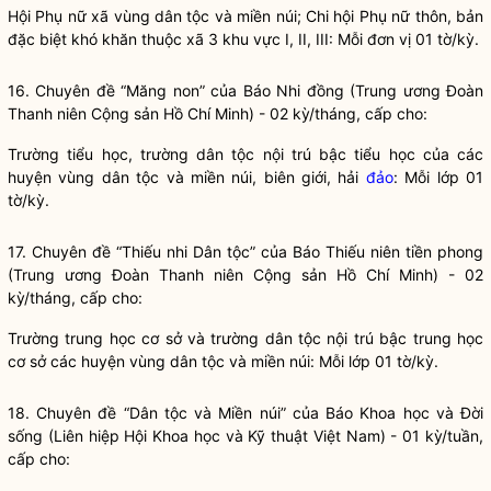
Hội Phụ nữ xã vùng
dân tộc
và miền núi; Chi hội Phụ nữ thôn, bản
đặc biệt khó khăn thuộc xã 3 khu vực I, II, III: Mỗi đơn vị 01 tờ/kỳ.
16. Chuyên đề “Măng non” của Báo Nhi đồng (Trung ương Đoàn
Thanh niên Cộng sản Hồ Chí Minh) - 02 kỳ/tháng, cấp cho:
Trường tiểu học, trường
dân tộc
nội trú bậc tiểu học của các
huyện vùng
dân tộc
và miền núi, biên giới, hải
đảo
: Mỗi lớp 01
tờ/kỳ.
17. Chuyên đề “Thiếu nhi
Dân tộc
” của Báo Thiếu niên tiền phong
(Trung ương Đoàn Thanh niên Cộng sản Hồ Chí Minh) - 02
kỳ/tháng, cấp cho:
Trường trung học cơ sở và trường
dân tộc
nội trú bậc trung học
cơ sở các huyện vùng
dân tộc
và miền núi: Mỗi lớp 01 tờ/kỳ.
18. Chuyên đề “
Dân tộc
và Miền núi” của Báo Khoa học và Đời
sống (Liên hiệp Hội Khoa học và Kỹ thuật Việt Nam) - 01 kỳ/tuần,
cấp cho: