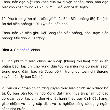
Thôn, bản đặc biệt khó khăn của 94 huyện nghèo, thôn, bản đặc
biệt khó khăn thuộc xã khu vực II: Mỗi đơn vị 01 tờ/kỳ.
19. Phụ trương “An ninh biên giới” của Báo Biên phòng (Bộ Tư lệnh
Bộ đội biên phòng) - 01 kỳ/tuần, cấp cho:
Thôn, bản xã biên giới; Đội
Công tác
biên phòng, đồn, trạm biên
phòng: Mỗi đơn vị 01 tờ/kỳ.
Điều 3.
Cơ
chế tài
chính
1. Kinh phí thực hiện chính sách cấp (không thu tiền) một số ấn
phẩm báo, tạp chí cho vùng
dân tộc
và miền núi do ngân sách
trung ương đảm bảo và được bố trí trong dự toán chi thường
xuyên của Ủy ban
Dân tộc
.
2. Căn cứ dự toán chi thường xuyên thực hiện chính sách được bố
trí, Ủy ban
Dân tộc
ký hợp đồng đặt hàng mua ấn phẩm với các
cơ quan báo, tạp chí, đơn vị phát hành theo quy định đặt hàng,
giao nhiệm vụ cung cấp dịch vụ sự nghiệp công sử dụng ngân
sách
nhà nước
.