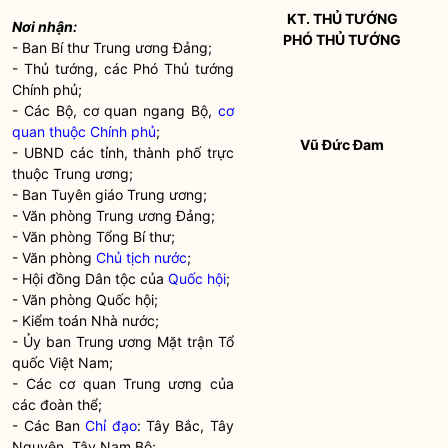
KT. THỦ TƯỚNG
Nơi nhận:
PHÓ THỦ TƯỚNG
- Ban Bí thư Trung ương Đảng;
- Thủ tướng, các Phó Thủ tướng
Chính phủ;
- Các Bộ, cơ quan ngang Bộ,
cơ
quan thuộc Chính phủ
;
Vũ Đức Đam
- UBND các tỉnh, thành phố trực
thuộc Trung ương;
- Ban Tuyên giáo Trung ương;
- Văn phòng Trung ương Đảng;
- Văn phòng Tổng Bí thư;
- Văn phòng
Chủ tịch nước
;
- Hội đồng
Dân tộc
của
Quốc hội
;
- Văn phòng
Quốc hội
;
- Kiểm toán
Nhà nước
;
- Ủy ban Trung ương Mặt trận Tổ
quốc Việt Nam;
- Các cơ quan Trung ương của
các đoàn thể;
- Các Ban
Chỉ đạo
: Tây Bắc, Tây
Nguyên, Tây Nam Bộ;