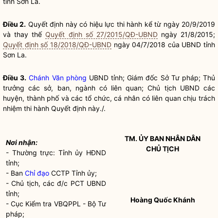
tỉnh Sơn La.
Điều 2.
Quyết định này có hiệu lực thi hành kể từ ngày 20/9/2019
và thay thế
Quyết định số 27/2015/QĐ-UBND
ngày 21/8/2015;
Quyết định số 18/2018/QĐ-UBND
ngày 04/7/2018 của UBND tỉnh
Sơn La.
Điều 3.
Chánh Văn phòng
UBND tỉnh; Giám đốc Sở Tư pháp; Thủ
trưởng các sở, ban, ngành có liên quan; Chủ tịch UBND các
huyện, thành phố và các tổ chức, cá nhân có liên quan chịu trách
nhiệm thi hành Quyết định này./.
TM. ỦY BAN
NHÂN DÂN
Nơi nhận:
CHỦ TỊCH
- Thường trực: Tỉnh ủy HĐND
tỉnh;
- Ban
Chỉ đạo
CCTP Tỉnh ủy;
- Chủ tịch, các đ/c PCT UBND
tỉnh;
Hoàng Q
uốc Khánh
- Cục Kiểm tra VBQPPL - Bộ Tư
pháp;