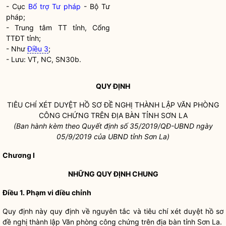
- Cục
Bổ trợ Tư pháp
- Bộ Tư
pháp;
- Trung tâm TT tỉnh, Cổng
TTĐT tỉnh;
- Như
Điều 3
;
- Lưu: VT, NC, SN30b.
QUY ĐỊNH
TIÊU CHÍ XÉT DUYỆT HỒ SƠ ĐỀ NGHỊ THÀNH LẬP VĂN PHÒNG
CÔNG CHỨNG
TRÊN
ĐỊA BÀN
TỈNH SƠN LA
(Ban hành kèm theo Quyết định s
ố 35
/2019/QĐ-UBND ngày
05
/9
/2019 của UBND tỉnh Sơn La)
Chương I
NHỮNG QUY ĐỊNH CHUNG
Điều 1. Phạ
m vi điều chỉnh
Quy định này quy định về nguyên tắc và tiêu chí xét duyệt hồ sơ
đề nghị thành lập Văn phòng
công chứng
trên
địa bàn
tỉnh Sơn La.