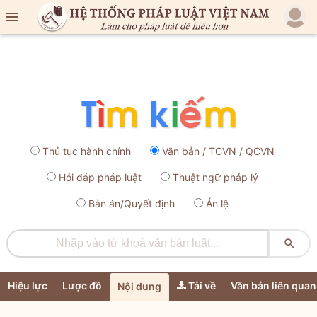

Thủ tục hành chính
Văn bản / TCVN / QCVN
Hỏi đáp pháp luật
Thuật ngữ pháp lý
Bản án/Quyết định
Án lệ

Hiệu lực
Lược đồ
Tải về
Văn bản liên quan
Nội dung