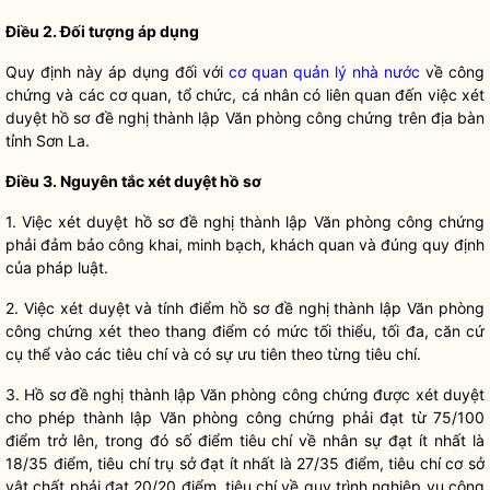
Điều 2. Đối tượ
ng áp dụng
Quy định này áp dụng đối với
cơ quan quản lý nhà nước
về
công
chứng
và các cơ quan, tổ chức, cá nhân có liên quan đến việc xét
duyệt hồ sơ đề nghị thành lập Văn phòng
công chứng
trên
địa bàn
tỉnh Sơn La.
Điều 3. Nguyên tắc xét duyệt hồ sơ
1. Việc xét duyệt hồ sơ đề nghị thành lập Văn phòng
công chứng
phải đảm bảo công khai, minh bạch, khách quan và đúng quy định
của pháp
luật
.
2. Việc xét duyệt và tính điểm hồ sơ đề nghị thành lập Văn phòng
công chứng
xét theo thang điểm có mức tối thiểu, tối đa, căn cứ
cụ thể vào các tiêu chí và có sự ưu tiên theo từng tiêu chí.
3. Hồ sơ đề nghị thành lập Văn phòng công chứng được xét duyệt
cho phép thành lập Văn phòng công chứng phải đạt từ 75/100
điểm trở lên, trong đó số điểm tiêu chí về nhân sự đạt ít nhất là
18/35 điểm, tiêu chí trụ sở đạt ít nhất là 27/35 điểm, tiêu chí cơ sở
vật chất phải đạt 20/20 điểm, tiêu chí về quy trình nghiệp vụ công