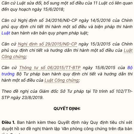
Căn cứ Luật sửa đổi, bổ sung một số điều của 11 Luật có
liên quan
đến quy hoạch ngày 15/6/2018;
Căn cứ Nghị định số
34/2016/NĐ-CP ngày 14/5/2016 của Chí
nh
phủ quy định chi tiết thi hành một số
điều và biện pháp thi hành
Luật
ban hành văn bả
n quy phạm phá
p
luật
;
Căn cứ
Nghị định số 29/2015/NĐ-CP
ngày 15/3/2015 của Chính
phủ quy định chi
tiết và hướng dẫn thi hành một số
điều của
Luật
Công chứng
;
Căn cứ
Thông tư số 06/2015/TT-BTP
ngày 15/6/2015 của
Bộ
trưởng
Bộ Tư pháp ban hành quy định chi
tiết và hướng dẫn thi
hành một số điều của
Luật Công chứng
;
Theo đề nghị của Giám đốc Sở Tư pháp tại Tờ trình số
102/TTr-
STP ngà
y 23/8/2019.
QUYẾT ĐỊNH:
Điều 1.
Ban hành kèm theo Quyết định này Quy định tiêu chí xét
duyệt hồ sơ đề nghị thành lập Văn phòng
công chứng
trên
địa bàn