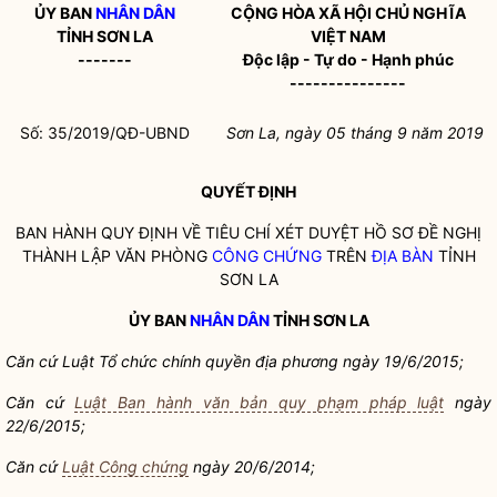
ỦY BAN
NHÂN DÂN
CỘNG HÒA XÃ HỘI CHỦ NGHĨA
TỈNH SƠN LA
VIỆT NAM
-------
Độc lập - Tự do - Hạnh phúc
---------------
Số: 35/2019/QĐ-UBND
Sơn La, ngày 05
tháng 9 năm 2019
QUYẾT ĐỊNH
BAN HÀNH QUY ĐỊNH VỀ TIÊU CHÍ XÉT DUYỆT HỒ SƠ ĐỀ NGHỊ
THÀNH LẬP VĂN PHÒNG
CÔNG CHỨNG
TRÊN
ĐỊA BÀN
TỈNH
SƠN LA
ỦY BAN
NHÂN DÂN
TỈNH SƠN LA
Căn cứ Luật Tổ
chức chí
nh quyền địa phương ngày 19/6/2015;
Căn cứ
Luật Ban hành văn bản quy phạm pháp luật
ngày
22/6/2015;
Căn cứ
Luật Công chứng
ngày 20/6/2014;