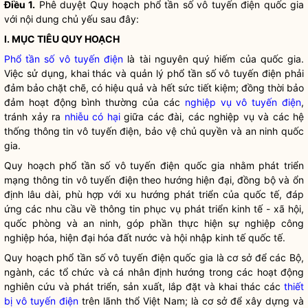
Điều 1.
Phê duyệt Quy hoạch phổ tần số vô tuyến điện
quốc gia
với nội dung chủ yếu sau đây:
I. MỤC TIÊU QUY HOẠCH
Phổ tần số vô tuyến điện
là tài nguyên quý hiếm của
quốc gia
.
Việc sử dụng, khai thác và quản lý
phổ tần số vô tuyến điện
phải
đảm bảo chặt chẽ, có hiệu quả và hết sức tiết kiệm; đồng thời bảo
đảm hoạt động bình thường của các
nghiệp vụ vô tuyến điện
,
tránh xảy ra
nhiễu có hại
giữa các đài, các nghiệp vụ và các hệ
thống thông tin vô tuyến điện, bảo vệ chủ quyền và an ninh
quốc
gia
.
Quy hoạch phổ tần số vô tuyến điện
quốc gia
nhằm phát triển
mạng thông tin vô tuyến điện theo hướng hiện đại, đồng bộ và ổn
định lâu dài, phù hợp với xu hướng phát triển của quốc tế, đáp
ứng các nhu cầu về thông tin phục vụ phát triển kinh tế - xã hội,
quốc phòng và an ninh, góp phần thực hiện sự nghiệp công
nghiệp hóa, hiện đại hóa đất nước và hội nhập kinh tế quốc tế.
Quy hoạch phổ tần số vô tuyến điện
quốc gia
là cơ sở để các Bộ,
ngành, các tổ chức và cá nhân định hướng trong các hoạt động
nghiên cứu và phát triển, sản xuất, lắp đặt và khai thác các
thiết
bị vô tuyến điện
trên lãnh thổ Việt Nam; là cơ sở để xây dựng và