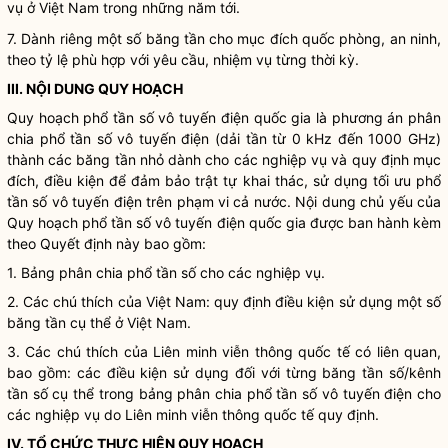
vụ ở Việt Nam trong những năm tới.
7. Dành riêng một số băng tần cho mục đích quốc phòng, an ninh,
theo tỷ lệ phù hợp với yêu cầu, nhiệm vụ từng thời kỳ.
III. NỘI DUNG QUY HOẠCH
Quy hoạch
phổ tần số vô tuyến điện
quốc gia
là phương án phân
chia
phổ tần số vô tuyến điện
(dải tần từ 0 kHz đến 1000 GHz)
thành các băng tần nhỏ dành cho các nghiệp vụ và quy định mục
đích, điều kiện để đảm bảo trật tự khai thác, sử dụng tối ưu
phổ
tần số vô tuyến điện
trên phạm vi cả nước. Nội dung chủ yếu của
Quy hoạch
phổ tần số vô tuyến điện
quốc gia
được ban hành kèm
theo Quyết định này bao gồm:
1. Bảng phân chia phổ tần số cho các nghiệp vụ.
2. Các chú thích của Việt Nam: quy định điều kiện sử dụng một số
băng tần cụ thể ở Việt Nam.
3. Các chú thích của Liên minh viễn thông quốc tế có liên quan,
bao gồm: các điều kiện sử dụng đối với từng băng tần số/kênh
tần số cụ thể trong bảng phân chia
phổ tần số vô tuyến điện
cho
các nghiệp vụ do Liên minh viễn thông quốc tế quy định.
IV. TỔ CHỨC THỰC HIỆN QUY HOẠCH