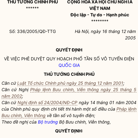
THỦ TƯỚNG CHÍNH PHỦ
CỘNG HOÀ XÃ HỘI CHỦ NGHĨA
******
VIỆT NAM
Độc lập - Tự do - Hạnh phúc
********
Số: 336/2005/QĐ-TTG
Hà Nội, ngày 16 tháng 12 năm
2005
QUYẾT ĐỊNH
VỀ VIỆC PHÊ DUYỆT QUY HOẠCH PHỔ TẦN SỐ VÔ TUYẾN ĐIỆN
QUỐC GIA
THỦ TƯỚNG CHÍNH PHỦ
Căn cứ
Luật Tổ chức Chính phủ ngày 25 tháng 12 năm 2001
;
Căn cứ Nghị
Pháp lệnh Bưu chính, Viễn thông ngày 25 tháng 5
năm 2002
;
Căn cứ
Nghị định số 24/2004/NĐ-CP
ngày 14 tháng 01 năm 2004
của Chính phủ quy định chi tiết thi hành một số điều của
Pháp lệnh
Bưu chính, Viễn thông
về tần số vô tuyến điện;
Theo đề nghị của
Bộ trưởng
Bộ Bưu chính, Viễn thông,
QUYẾT ĐỊNH: