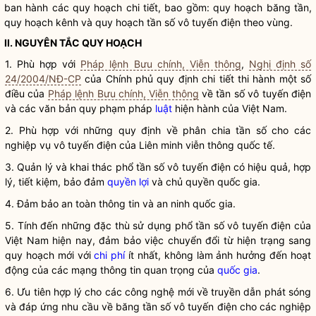
ban hành các quy hoạch chi tiết, bao gồm: quy hoạch băng tần,
quy hoạch kênh và quy hoạch tần số vô tuyến điện theo vùng.
II. NGUYÊN TẮC QUY HOẠCH
1. Phù hợp với
Pháp lệnh Bưu chính, Viễn thông
,
Nghị định số
24/2004/NĐ-CP
của Chính phủ quy định chi tiết thi hành một số
điều của
Pháp lệnh Bưu chính, Viễn thông
về tần số vô tuyến điện
và các văn bản quy phạm pháp
luật
hiện hành của Việt Nam.
2. Phù hợp với những quy định về phân chia tần số cho các
nghiệp vụ vô tuyến điện
của Liên minh viễn thông quốc tế.
3. Quản lý và khai thác
phổ tần số vô tuyến điện
có hiệu quả, hợp
lý, tiết kiệm, bảo đảm
quyền lợi
và chủ quyền
quốc gia
.
4. Đảm bảo an toàn thông tin và an ninh
quốc gia
.
5. Tính đến những đặc thù sử dụng
phổ tần số vô tuyến điện
của
Việt Nam hiện nay, đảm bảo việc chuyển đổi từ hiện trạng sang
quy hoạch mới với
chi phí
ít nhất, không làm ảnh hưởng đến hoạt
động của các mạng thông tin quan trọng của
quốc gia
.
6. Ưu tiên hợp lý cho các công nghệ mới về truyền dẫn phát sóng
và đáp ứng nhu cầu về băng tần số vô tuyến điện cho các nghiệp