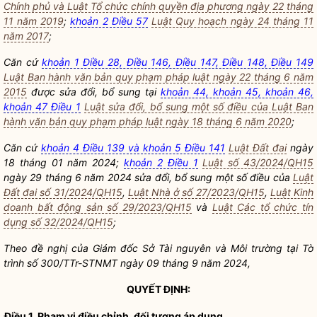
Chính phủ và Luật Tổ chức chính quyền địa phương ngày 22 tháng
11 năm 2019
;
khoản 2 Điều 57
Luật Quy hoạch ngày 24 tháng 11
năm 2017
;
Căn cứ
khoản 1 Điều 28, Điều 146, Điều 147, Điều 148, Điều 149
Luật Ban hành văn bản quy phạm pháp luật ngày 22 tháng 6 năm
2015
được sửa đổi, bổ sung tại
khoản 44, khoản 45, khoản 46,
khoản 47 Điều 1
Luật sửa đổi, bổ sung một số điều của Luật Ban
hành văn bản quy phạm pháp luật ngày 18 tháng 6 năm 2020
;
Căn cứ
khoản 4 Điều 139 và khoản 5 Điều 141
Luật Đất đai
ngày
18 tháng 01 năm 2024;
khoản 2 Điều 1
Luật số 43/2024/QH15
ngày 29 tháng 6 năm 2024 sửa đổi, bổ sung một số điều của
Luật
Đất đai số 31/2024/QH15
,
Luật Nhà ở số 27/2023/QH15
,
Luật Kinh
doanh bất động sản số 29/2023/QH15
và
Luật Các tổ chức tín
dụng số 32/2024/QH15
;
Theo đề nghị của Giám đốc Sở Tài nguyên và Môi trường tại Tờ
trình số 300/TTr-STNMT ngày 09 tháng 9 năm 2024,
QUYẾT ĐỊNH:
Điều 1. Phạm vi điều chỉnh, đối tượng áp dụng