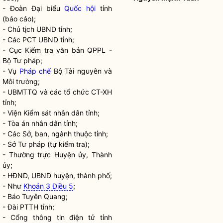
- Đoàn Đại biểu
Quốc hội
tỉnh
(báo cáo);
- Chủ tịch UBND tỉnh;
- Các PCT UBND tỉnh;
- Cục Kiểm tra văn bản QPPL -
Bộ Tư pháp;
- Vụ
Pháp chế
Bộ Tài nguyên và
Môi trường;
- UBMTTQ và các tổ chức CT-XH
tỉnh;
- Viện Kiểm sát
nhân dân
tỉnh;
- Tòa án
nhân dân
tỉnh;
- Các Sở, ban, ngành thuộc tỉnh;
- Sở Tư pháp (tự kiểm tra);
- Thường trực Huyện ủy, Thành
ủy;
- HĐND, UBND huyện, thành phố;
- Như
Khoản 3 Điều 5
;
- Báo Tuyên Quang;
- Đài PTTH tỉnh;
- Cổng thông tin điện tử tỉnh