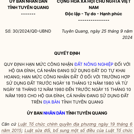
ỦY BAN
NHÂN DÂN
CỘNG HÒA XÃ HỘI CHỦ NGHĨA VIỆT
TỈNH TUYÊN QUANG
NAM
-------
Độc lập - Tự do - Hạnh phúc
---------------
Số: 30/2024/QĐ-UBND
Tuyên Quang, ngày 25 tháng 9 năm
2024
QUYẾT ĐỊNH
QUY ĐỊNH HẠN MỨC CÔNG NHẬN
ĐẤT NÔNG NGHIỆP
ĐỐI VỚI
HỘ GIA ĐÌNH, CÁ NHÂN ĐANG SỬ DỤNG ĐẤT DO TỰ KHAI
HOANG; HẠN MỨC CÔNG NHẬN ĐẤT Ở ĐỐI VỚI TRƯỜNG HỢP
SỬ DỤNG ĐẤT TRƯỚC NGÀY 18 THÁNG 12 NĂM 1980 VÀ TỪ
NGÀY 18 THÁNG 12 NĂM 1980 ĐẾN TRƯỚC NGÀY 15 THÁNG 10
NĂM 1993 CHO HỘ GIA ĐÌNH, CÁ NHÂN ĐANG SỬ DỤNG ĐẤT
TRÊN
ĐỊA BÀN
TỈNH TUYÊN QUANG
ỦY BAN
NHÂN DÂN
TỈNH TUYÊN QUANG
Căn cứ
Luật Tổ chức chính quyền địa phương ngày 19 tháng 6
năm 2015
;
Luật sửa đổi, bổ sung một số điều của Luật Tổ chức