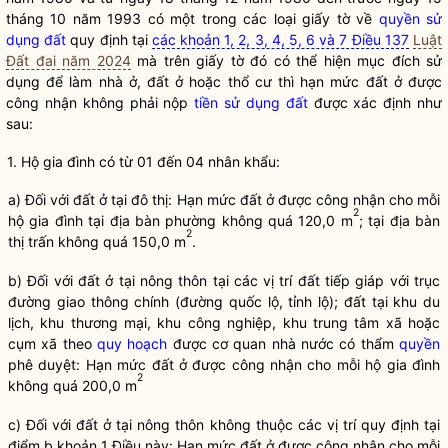
tháng 10 năm 1993 có một trong các loại giấy tờ về
quyền sử
dụng đất
quy định tại
các khoản 1, 2, 3, 4, 5, 6 và 7 Điều 137
Luật
Đất đai năm 2024
mà trên giấy tờ đó có thể hiện mục đích sử
dụng để làm nhà ở, đất ở hoặc thổ cư thì hạn mức đất ở được
công nhận không phải nộp
tiền sử dụng đất
được xác định như
sau:
1. Hộ gia đình có từ 01 đến 04 nhân khẩu:
a) Đối với đất ở tại đô thị: Hạn mức đất ở được công nhận cho mỗi
2
hộ gia đình tại
địa bàn
phường không quá 120,0 m
; tại
địa bàn
2
thị trấn không quá 150,0 m
.
b) Đối với đất ở tại nông thôn tại các vị trí đất tiếp giáp với trục
đường giao thông chính (đường quốc lộ, tỉnh lộ); đất tại khu du
lịch, khu thương mại, khu công nghiệp, khu trung tâm xã hoặc
cụm xã theo
quy hoạch
được cơ quan nhà nước có thẩm
quyền
phê duyệt: Hạn mức đất ở được công nhận cho mỗi hộ gia đình
2
không quá 200,0 m
c) Đối với đất ở tại nông thôn không thuộc các vị trí quy định tại
điểm b khoản 1 Điều này: Hạn mức đất ở được công nhận cho mỗi