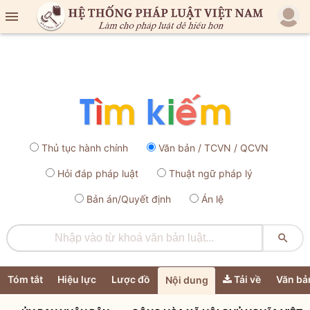

Thủ tục hành chính
Văn bản / TCVN / QCVN
Hỏi đáp pháp luật
Thuật ngữ pháp lý
Bản án/Quyết định
Án lệ

Tóm tắt
Hiệu lực
Lược đồ
Tải về
Văn bả
Nội dung