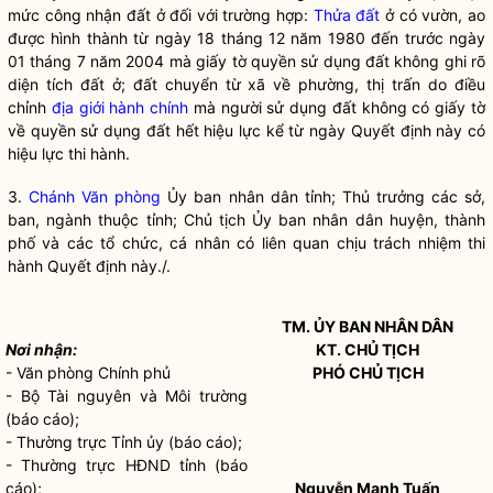
mức công nhận đất ở đối với trường hợp:
Thửa đất
ở có vườn, ao
được hình thành từ ngày 18 tháng 12 năm 1980 đến trước ngày
01 tháng 7 năm 2004 mà giấy tờ
quyền sử dụng đất
không ghi rõ
diện tích đất ở; đất chuyển từ xã về phường, thị trấn do điều
chỉnh
địa giới hành chính
mà người sử dụng đất không có giấy tờ
về
quyền sử dụng đất
hết hiệu lực kể từ ngày Quyết định này có
hiệu lực thi hành.
3.
Chánh Văn phòng
Ủy ban
nhân dân
tỉnh; Thủ trưởng các sở,
ban, ngành thuộc tỉnh; Chủ tịch Ủy ban
nhân dân
huyện, thành
phố và các tổ chức, cá nhân có liên quan chịu trách nhiệm thi
hành Quyết định này./.
TM. ỦY BAN
NHÂN DÂN
Nơi nhận:
KT. CHỦ TỊCH
- Văn phòng Chính phủ
PHÓ CHỦ TỊCH
- Bộ Tài nguyên và Môi trường
(báo cáo);
- Thường trực Tỉnh ủy (báo cáo);
- Thường trực HĐND tỉnh (báo
cáo);
Nguyễn Mạnh Tuấn