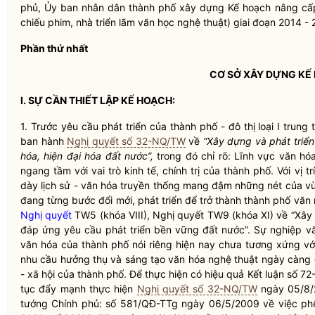
phủ, Ủy ban
nhân dân
thành phố xây dựng Kế hoạch nâng cấp,
chiếu phim, nhà triển lãm văn học nghệ thuật) giai đoạn 2014 -
Phần thứ nhất
CƠ SỞ XÂY DỰNG KẾ
I. SỰ CẦN THIẾT LẬP KẾ HOẠCH:
1. Trước yêu cầu phát triển của thành phố - đô thị loại I trun
ban hành
Nghị quyết số 32-NQ/TW
về
“Xây dựng và phát triển
hóa, hiện đại hóa đất nước”,
trong đó chỉ rõ: Lĩnh vực văn hó
ngang tầm với vai trò kinh tế,
chính trị
của thành phố. Với vị tr
dày lịch sử - văn hóa truyền thống mang đậm những nét của v
đang từng bước đổi mới, phát triển để trở thành thành phố văn 
Nghị quyết
TW5 (khóa VIII),
Nghị quyết
TW9 (khóa XI) về “Xây 
đáp ứng yêu cầu phát triển bền vững đất nước”. Sự nghiệp vă
văn hóa của thành phố nói riêng hiện nay chưa tương xứng vớ
nhu cầu hưởng thụ và sáng tạo văn hóa nghệ thuật ngày càng
- xã hội của thành phố. Để thực hiện có hiệu quả Kết luận số
tục đẩy mạnh thực hiện
Nghị quyết số 32-NQ/TW
ngày 05/8/
tướng Chính phủ: số 581/QĐ-TTg ngày 06/5/2009 về việc phê