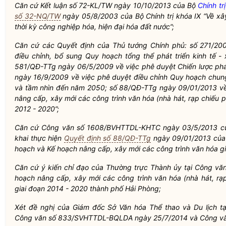
Căn cứ Kết luận số 72-KL/TW ngày 10/10/2013 của Bộ
Chính trị
số 32-NQ/TW
ngày 05/8/2003 của Bộ
Chính trị
khóa IX “Về xâ
thời kỳ công nghiệp hóa, hiện đại hóa đất nước”;
Căn cứ các Quyết định của Thủ tướng Chính phủ: số 271/20
điều chỉnh, bổ sung Quy hoạch tổng thể phát triển kinh tế 
581/QĐ-TTg ngày 06/5/2009 về việc phê duyệt Chiến lược phá
ngày 16/9/2009 về việc phê duyệt điều chỉnh Quy hoạch chu
và tầm nhìn đến năm 2050; số 88/QĐ-TTg ngày 09/01/2013 về
nâng cấp, xây mới các công trình văn hóa (nhà hát, rạp chiếu p
2012 - 2020”;
Căn cứ Công văn số 1608/BVHTTDL-KHTC ngày 03/5/2013 của 
khai thực hiện
Quyết định số 88/QĐ-TTg
ngày 09/01/2013 của 
hoạch và Kế hoạch nâng cấp, xây mới các công trình văn hóa gi
Căn cứ ý kiến
chỉ đạo
của Thường trực Thành ủy tại Công vă
hoạch nâng cấp, xây mới các công trình văn hóa (nhà hát, rạp
giai đoạn 2014 - 2020 thành phố Hải Phòng;
Xét đề nghị của Giám đốc Sở Văn hóa Thể thao và Du lịch tạ
Công văn số 833/SVHTTDL-BQLDA ngày 25/7/2014 và Công v