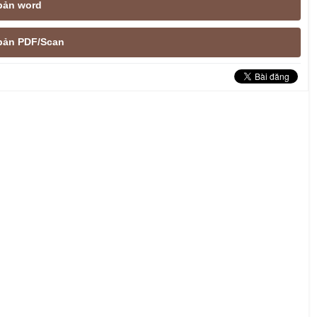
 bản word
e bản PDF/Scan