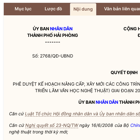
Mục lục
Lược đồ
Văn bản liên qua
Nội dung
ỦY BAN
NHÂN DÂN
CỘNG H
THÀNH PHỐ HẢI PHÒNG
-------
Số: 2768/QĐ-UBND
QUYẾT ĐỊNH
PHÊ DUYỆT KẾ HOẠCH NÂNG CẤP, XÂY MỚI CÁC CÔNG TRÌN
TRIỂN LÃM VĂN HỌC NGHỆ THUẬT) GIAI ĐOẠN 2
ỦY BAN
NHÂN DÂN
THÀNH PH
Căn cứ
Luật Tổ chức Hội đồng nhân dân và Ủy ban nhân dân s
Căn cứ
Nghị quyết số 23-NQ/TW
ngày 16/6/2008 của Bộ
Chính
nghệ thuật trong thời kỳ mới;