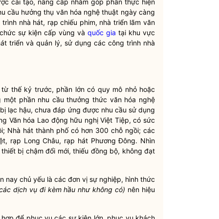
được cải tạo, nâng cấp nhằm góp phần thực hiện
u cầu hưởng thụ văn hóa nghệ thuật ngày càng
trình nhà hát, rạp chiếu phim, nhà triển lãm văn
 chức sự kiện cấp vùng và
quốc gia
tại khu vực
át triển và quản lý, sử dụng các công trình nhà
từ thế kỷ trước, phần lớn có quy mô nhỏ hoặc
ng một phần nhu cầu thưởng thức văn hóa nghệ
t bị lạc hậu, chưa đáp ứng được nhu cầu sử dụng
ung Văn hóa Lao động hữu nghị Việt Tiệp, có sức
i; Nhà hát thành phố có hơn 300 chỗ ngồi; các
ệt, rạp Long Châu, rạp hát Phương Đông. Nhìn
 thiết bị chậm đổi mới, thiếu đồng bộ, không đạt
n nay chủ yếu là các đơn vị sự nghiệp, hình thức
, các dịch vụ đi kèm hầu như không có)
nên hiệu
g hợp để phục vụ các sự kiện lớn, phục vụ khách