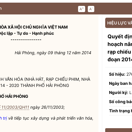
n
+
-
A
A
HIỆU LỰC V
ÒA XÃ HỘI CHỦ NGHĨA VIỆT NAM
Độc lập - Tự do - Hạnh phúc
Quyết đị
---------------
hoạch nân
rạp chiếu
Hải Phòng, ngày 09 tháng 12 năm 2014
đoạn 201
Số hiệu:
27
H VĂN HÓA (NHÀ HÁT, RẠP CHIẾU PHIM, NHÀ
Ngày ban h
014 - 2020 THÀNH PHỐ HẢI PHÒNG
Người ký:
L
Ố HẢI PHÒNG
Số công bá
ố 11/2003/QH11
ngày 26/11/2003;
Tình trạng 
 trị
về tiếp tục xây dựng và phát triển văn hóa,