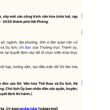
⋮
 xây mới các công trình văn hóa (nhà hát, rạp
4 - 2020 thành phố Hải Phòng.
⋮
c sở, ngành, địa phương, đơn vị liên quan căn cứ
và Du lịch;
chỉ đạo
của Thường trực Thành ủy,
 tại Quyết định này để tổ chức triển khai thực
hối hợp, hướng dẫn, tạo điều kiện để Sở Văn hóa
⋮
 đốc các Sở: Văn hóa Thể thao và Du lịch, Kế
ựng; Chủ tịch Ủy ban
nhân dân
các quận, huyện;
yết định thi hành./.
TM. ỦY BAN
NHÂN DÂN
THÀNH PHỐ