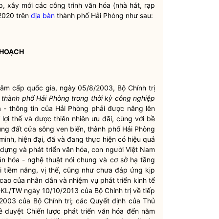
 xây mới các công trình văn hóa (nhà hát, rạp
 2020 trên
địa bàn
thành phố Hải Phòng như sau:
 HOẠCH
g tâm cấp
quốc gia
, ngày 05/8/2003, Bộ
Chính trị
 thành phố Hải Phòng trong thời kỳ công nghiệp
a - thông tin của Hải Phòng phải được nâng lên
í lợi thế và được thiên nhiên ưu đãi, cùng với bề
ùng đất cửa sông ven biển, thành phố Hải Phòng
minh, hiện đại, đã và đang thực hiện có hiệu quả
dựng và phát triển văn hóa, con người Việt Nam
n hóa - nghệ thuật nói chung và cơ sở hạ tầng
i tiềm năng, vị thế, cũng như chưa đáp ứng kịp
 cao của
nhân dân
và nhiệm vụ phát triển kinh tế
 72-KL/TW ngày 10/10/2013 của Bộ
Chính trị
về tiếp
2003 của Bộ
Chính trị
; các Quyết định của Thủ
 duyệt Chiến lược phát triển văn hóa đến năm