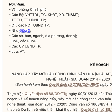
Nơi nhận:
- Văn phòng Chính phủ;
- Các Bộ: VHTTDL, TC, KHĐT, XD, TN&MT;
- TT TU, TT HĐND TP;
- CT, các PCT UBND TP;
- Như
Điều 3
;
- Các sở, ban, ngành, địa phương, đơn vị;
- CVP, các PCVP;
- Các CV UBND TP;
- Lưu: VT.
KẾ HOẠCH
NÂNG CẤP, XÂY MỚI CÁC CÔNG TRÌNH VĂN HÓA (NHÀ HÁT,
NGHỆ THUẬT) GIAI ĐOẠN 2014 - 202
(Ban hành kèm theo
Quyết định số 2768/QĐ-UBND
ngày 0
Thực hiện
Quyết định số 88/QĐ-TTg
ngày 09/01/2013 của Thủ 
hoạch và Kế hoạch nâng cấp, xây mới các công trình văn hóa (
nghệ thuật) giai đoạn 2012 - 2020”; Công văn số 1608/BVH
thao và Du lịch về việc triển khai thực hiện
Quyết định số 88