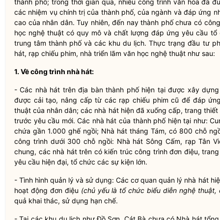
thành phố; trong thời gian qua, nhiều công trình văn hóa đã 
các nhiệm vụ
chính trị
của thành phố, của ngành và đáp ứng nh
cao của
nhân dân
. Tuy nhiên, đến nay thành phố chưa có công 
học nghệ thuật có quy mô và chất lượng đáp ứng yêu cầu tổ
trung tâm thành phố và các khu du lịch. Thực trạng đầu tư ph
hát, rạp chiếu phim, nhà triển lãm văn học nghệ thuật như sau:
1. Về công trình nhà hát:
- Các nhà hát trên
địa bàn
thành phố hiện tại được xây dựng 
được cải tạo, nâng cấp từ các rạp chiếu phim cũ để đáp ứ
thuật của
nhân dân
; các nhà hát hiện đã xuống cấp, trang thiế
trước yêu cầu mới. Các nhà hát của thành phố hiện tại như: C
chứa gần 1.000 ghế ngồi; Nhà hát tháng Tám, có 800 chỗ ngồ
công trình dưới 300 chỗ ngồi: Nhà hát Sông Cấm, rạp Tân Vi
chung, các nhà hát trên có kiến trúc công trình đơn điệu, trang
yêu cầu hiện đại, tổ chức các sự kiện lớn.
- Tình hình quản lý và sử dụng: Các cơ quan quản lý nhà hát hiệ
hoạt động đơn điệu
(chủ yếu là tổ chức biểu diễn nghệ thuật
quả khai thác, sử dụng hạn chế.
- Tại các khu du lịch như Đồ Sơn, Cát Bà chưa có Nhà hát tổn