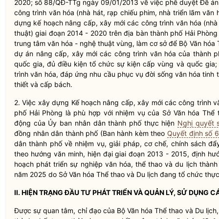
2020; số 88/QĐ-TTg ngày 09/01/2013 về việc phê duyệt Đề án
công trình văn hóa (nhà hát, rạp chiếu phim, nhà triển lãm văn 
dựng kế hoạch nâng cấp, xây mới các công trình văn hóa (nhà 
thuật) giai đoạn 2014 - 2020 trên
địa bàn
thành phố Hải Phòng 
trung tâm văn hóa - nghệ thuật vùng, làm cơ sở để Bộ Văn hóa T
dự án nâng cấp, xây mới các công trình văn hóa của thành p
quốc gia
, đủ điều kiện tổ chức sự kiện cấp vùng và
quốc gia
;
trình văn hóa, đáp ứng nhu cầu phục vụ đời sống văn hóa tinh
thiết và cấp bách.
2. Việc xây dựng Kế hoạch nâng cấp, xây mới các công trình v
phố Hải Phòng là phù hợp với nhiệm vụ của Sở Văn hóa Thể t
động của Ủy ban
nhân dân
thành phố thực hiện
Nghị quyết
đồng
nhân dân
thành phố (Ban hành kèm theo
Quyết định số
dân
thành phố về nhiệm vụ, giải pháp, cơ chế, chính sách đẩ
theo hướng văn minh, hiện đại giai đoạn 2013 - 2015, định h
hoạch phát triển sự nghiệp văn hóa, thể thao và du lịch thà
năm 2025 do Sở Văn hóa Thể thao và Du lịch đang tổ chức thực h
II. HIỆN TRẠNG ĐẦU TƯ PHÁT TRIỂN VÀ QUẢN LÝ, SỬ DỤNG 
Được sự quan tâm,
chỉ đạo
của Bộ Văn hóa Thể thao và Du lịch