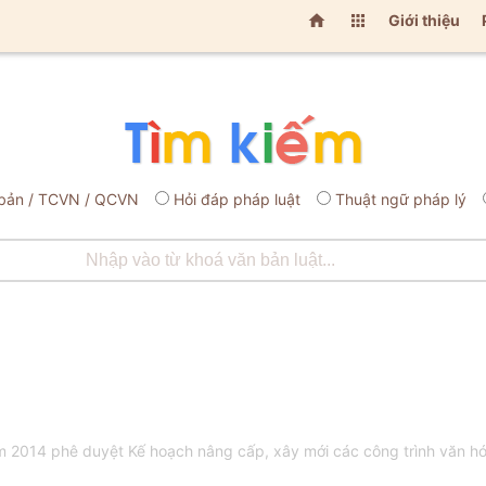


Giới thiệu
bản / TCVN / QCVN
Hỏi đáp pháp luật
Thuật ngữ pháp lý
014 phê duyệt Kế hoạch nâng cấp, xây mới các công trình văn hóa (