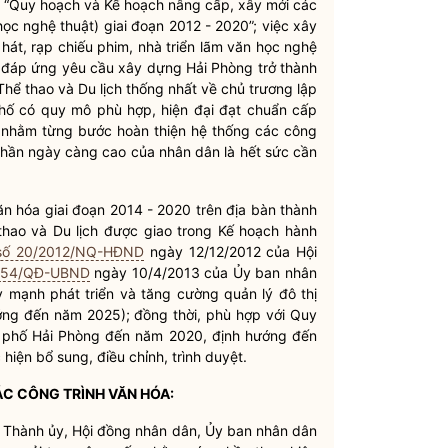
 “Quy hoạch và Kế hoạch nâng cấp, xây mới các
học nghệ thuật) giai đoạn 2012 - 2020”; việc xây
hát, rạp chiếu phim, nhà triển lãm văn học nghệ
đáp ứng yêu cầu xây dựng Hải Phòng trở thành
hể thao và Du lịch thống nhất về chủ trương lập
hố có quy mô phù hợp, hiện đại đạt chuẩn cấp
 nhằm từng bước hoàn thiện hệ thống các công
 thần ngày càng cao của
nhân dân
là hết sức cần
ăn hóa giai đoạn 2014 - 2020 trên
địa bàn
thành
hao và Du lịch được giao trong Kế hoạch hành
 số 20/2012/NQ-HĐND
ngày 12/12/2012 của Hội
 654/QĐ-UBND
ngày 10/4/2013 của Ủy ban
nhân
y mạnh phát triển và tăng cường quản lý đô thị
ướng đến năm 2025); đồng thời, phù hợp với Quy
nh phố Hải Phòng đến năm 2020, định hướng đến
iện bổ sung, điều chỉnh, trình duyệt.
CÁC CÔNG TRÌNH VĂN HÓA:
, Thành ủy, Hội đồng
nhân dân
, Ủy ban
nhân dân