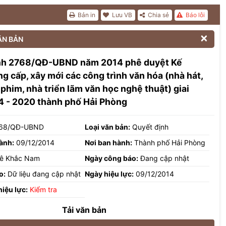
Bản in
Lưu VB
Chia sẻ
Báo lỗi

ĂN BẢN
nh 2768/QĐ-UBND năm 2014 phê duyệt Kế
g cấp, xây mới các công trình văn hóa (nhà hát,
 phim, nhà triển lãm văn học nghệ thuật) giai
4 - 2020 thành phố Hải Phòng
68/QĐ-UBND
Loại văn bản:
Quyết định
ành:
09/12/2014
Nơi ban hành:
Thành phố Hải Phòng
ê Khắc Nam
Ngày công báo:
Đang cập nhật
o:
Dữ liệu đang cập nhật
Ngày hiệu lực:
09/12/2014
hiệu lực:
Kiểm tra
Tải văn bản