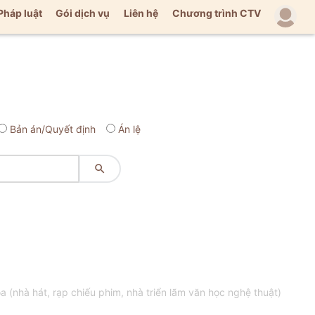
Pháp luật
Gói dịch vụ
Liên hệ
Chương trình CTV
Bản án/Quyết định
Án lệ

nhà hát, rạp chiếu phim, nhà triển lãm văn học nghệ thuật)