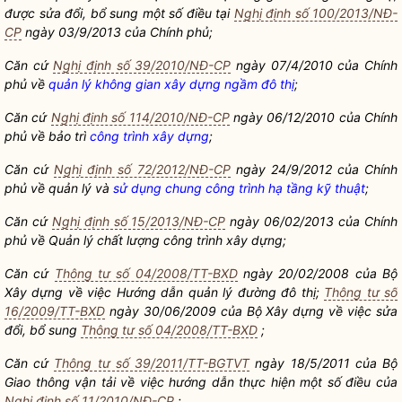
được sửa đổi, bổ sung một số điều tại
Nghị định số 100/2013/NĐ-
CP
ngày 03/9/2013 của Chính phủ;
Căn cứ
Nghị định số 39/2010/NĐ-CP
ngày 07/4/2010 của Chính
phủ về
quản lý không gian xây dựng ngầm đô thị
;
Căn cứ
Nghị định số 114/2010/NĐ-CP
ngày 06/12/2010 của Chính
phủ về bảo trì
công trình xây dựng
;
Căn cứ
Nghị định số 72/2012/NĐ-CP
ngày 24/9/2012 của Chính
phủ về quản lý và
sử dụng chung công trình hạ tầng kỹ thuật
;
Căn cứ
Nghị định số 15/2013/NĐ-CP
ngày 06/02/2013 của Chính
phủ về Quản lý chất lượng
công trình xây dựng
;
Căn cứ
Thông tư số 04/2008/TT-BXD
ngày 20/02/2008 của Bộ
Xây dựng về việc Hướng dẫn quản lý đường đô thị;
Thông tư số
16/2009/TT-BXD
ngày 30/06/2009 của Bộ Xây dựng về việc sửa
đổi, bổ sung
Thông tư số 04/2008/TT-BXD
;
Căn cứ
Thông tư số 39/2011/TT-BGTVT
ngày 18/5/2011 của Bộ
Giao thông vận tải về việc hướng dẫn thực hiện một số điều của
Nghị định số 11/2010/NĐ-CP
;