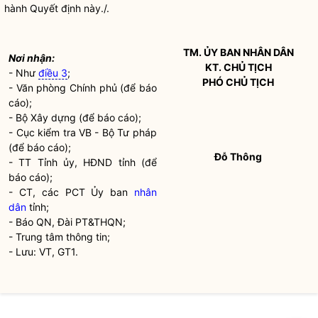
hành Quyết định này./.
TM. ỦY BAN
NHÂN DÂN
Nơi nhận:
KT. CHỦ TỊCH
- Như
điều 3
;
PHÓ CHỦ TỊCH
- Văn phòng Chính phủ (để báo
cáo);
- Bộ Xây dựng (để báo cáo);
- Cục kiểm tra VB - Bộ Tư pháp
(để báo cáo);
Đỗ Thông
- TT Tỉnh ủy, HĐND tỉnh (để
báo cáo);
- CT, các PCT Ủy ban
nhân
dân
tỉnh;
- Báo QN, Đài PT&THQN;
- Trung tâm thông tin;
- Lưu: VT, GT1.