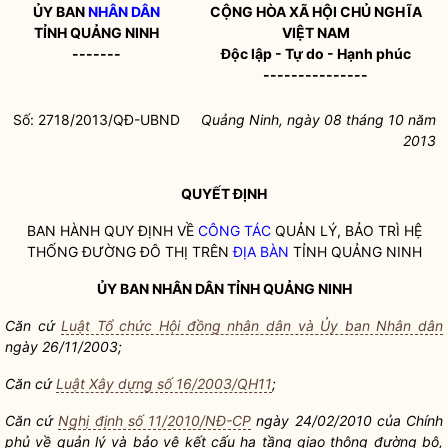
ỦY BAN
NHÂN DÂN
CỘNG HÒA XÃ HỘI CHỦ NGHĨA
TỈNH QUẢNG NINH
VIỆT NAM
-------
Độc lập - Tự do - Hạnh phúc
---------------
Số: 2718/2013/QĐ-UBND
Quảng Ninh, ngày 08 tháng 10 năm
2013
QUYẾT ĐỊNH
BAN HÀNH QUY ĐỊNH VỀ
CÔNG TÁC
QUẢN LÝ, BẢO TRÌ HỆ
THỐNG ĐƯỜNG ĐÔ THỊ TRÊN
ĐỊA BÀN
TỈNH QUẢNG NINH
ỦY BAN
NHÂN DÂN
TỈNH QUẢNG NINH
Căn cứ
Luật Tổ chức Hội đồng nhân dân và Ủy ban Nhân dân
ngày 26/11/2003;
Căn cứ
Luật Xây dựng số 16/2003/QH11
;
Căn cứ
Nghị định số 11/2010/NĐ-CP
ngày 24/02/2010 của Chính
phủ về quản lý và bảo vệ kết cấu hạ tầng giao thông đường bộ,