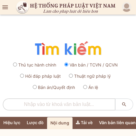

Thủ tục hành chính
Văn bản / TCVN / QCVN
Hỏi đáp pháp luật
Thuật ngữ pháp lý
Bản án/Quyết định
Án lệ

Hiệu lực
Lược đồ
Tải về
Văn bản liên quan
Nội dung